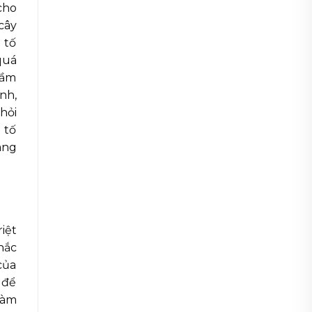
cho
cây
 tố
quá
rầm
nh,
hỏi
u tố
ang
iệt
hắc
của
 để
làm