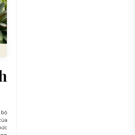
nh
 bộ
của
bức