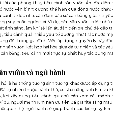
 lõi của phong thủy tiểu cảnh sân vườn. Âm đại diện 
 hồ nước yên bình; dương thể hiện qua dòng nước chảy, 
ểu cảnh trước nhà, cần đảm bảo sự cân bằng giữa hai yếu
ơng suy hoặc ngược lại. Ví dụ, nếu sân vườn trước nhà 
ất ánh sáng, âm khí sẽ lấn át, dẫn đến gia chủ dễ gặp t
lại, tiểu cảnh quá nhiều yếu tố dương như thác nước mạ
ung đột trong gia đình. Việc áp dụng nguyên lý này đòi 
cảnh sân vườn, kết hợp hài hòa giữa đá tự nhiên và các yế
sự cân bằng, tiểu cảnh mới thực sự phát huy tác dụng m
sân vườn và ngũ hành
hổ là hệ thống tương sinh tương khắc được áp dụng tr
. Đá tự nhiên thuộc hành Thổ, có khả năng sinh Kim và k
, khi xây dựng tiểu cảnh, gia chủ cần xem xét mệnh 
Ví dụ, người mệnh Kim nên ưu tiên đá granite sáng màu
mối quan hệ ngũ hành sẽ giúp tránh các kiêng kỵ khi 