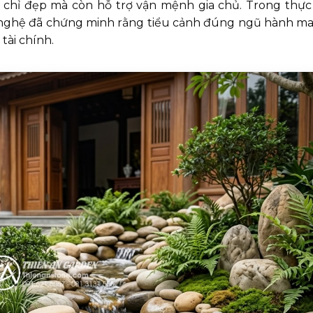
 chỉ đẹp mà còn hỗ trợ vận mệnh gia chủ. Trong thực 
ỹ nghệ đã chứng minh rằng tiểu cảnh đúng ngũ hành m
 tài chính.