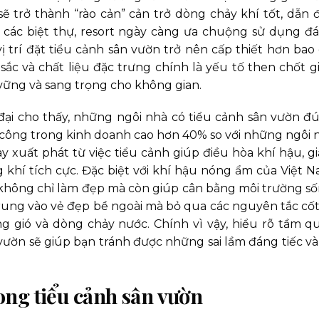
ó sẽ trở thành “rào cản” cản trở dòng chảy khí tốt, dẫn 
h các biệt thự, resort ngày càng ưa chuộng sử dụng đá
ị trí đặt tiểu cảnh sân vườn trở nên cấp thiết hơn bao 
sắc và chất liệu đặc trưng chính là yếu tố then chốt g
vững và sang trọng cho không gian.
ại cho thấy, những ngôi nhà có tiểu cảnh sân vườn đ
 công trong kinh doanh cao hơn 40% so với những ngôi 
y xuất phát từ việc tiểu cảnh giúp điều hòa khí hậu, g
g khí tích cực. Đặc biệt với khí hậu nóng ẩm của Việt N
không chỉ làm đẹp mà còn giúp cân bằng môi trường số
trung vào vẻ đẹp bề ngoài mà bỏ qua các nguyên tắc cốt 
 gió và dòng chảy nước. Chính vì vậy, hiểu rõ tầm q
ườn sẽ giúp bạn tránh được những sai lầm đáng tiếc và 
ng tiểu cảnh sân vườn