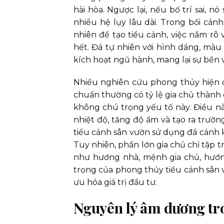
hài hòa. Ngược lại, nếu bố trí sai, n
nhiều hệ lụy lâu dài. Trong bối cản
nhiên để tạo tiểu cảnh, việc nắm rõ v
hết. Đá tự nhiên với hình dáng, màu 
kích hoạt ngũ hành, mang lại sự bền 
Nhiều nghiên cứu phong thủy hiện đ
chuẩn thường có tỷ lệ gia chủ thành
không chú trọng yếu tố này. Điều nà
nhiệt độ, tăng độ ẩm và tạo ra trườn
tiểu cảnh sân vườn sử dụng đá cảnh 
Tuy nhiên, phần lớn gia chủ chỉ tập 
như hướng nhà, mệnh gia chủ, hướng
trọng của phong thủy tiểu cảnh sân v
ưu hóa giá trị đầu tư.
Nguyên lý âm dương tro