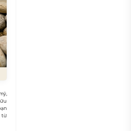
mỹ,
hữu
bạn
 từ