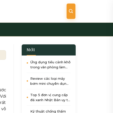
MỚI
Ứng dụng tiểu cảnh khô
trong văn phòng làm
việc: Giảm stress, tăng
năng suất
Review các loại máy
bơm mini chuyên dụng
cho tiểu cảnh nước góc
ước
sân
Top 5 đơn vị cung cấp
Với
đá xanh Nhật Bản uy tín
rất
nhất tại Việt Nam 2026
 vô
Kỹ thuật chống thấm