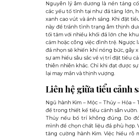
Nguyên lý âm dương là nền tảng cốt
các yếu tố tĩnh tại như đá tảng lớn,
xanh cao vút và ánh sáng. Khi đặt ti
này để tránh tình trạng âm thịnh dư
tối tăm với nhiều khối đá lớn che khu
cảm hoặc công việc đình trệ. Ngược 
đá nhọn sẽ khiến khí nóng bức, gây x
sự am hiểu sâu sắc về vị trí đặt tiểu 
thiên nhiên khác. Chỉ khi đạt được 
lại may mắn và thịnh vượng.
Liên hệ giữa tiểu cảnh 
Ngũ hành Kim – Mộc – Thủy – Hỏa – T
để trong thiết kế tiểu cảnh sân vườn
Thủy nếu bố trí không đúng. Do đó
mình để chọn chất liệu đá phù hợp. 
tăng cường hành Kim. Việc hiểu rõ 