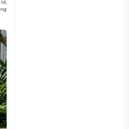
tế,
ang