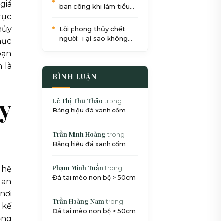
giá
ban công khi làm tiểu
rục
cảnh: Quy trình 5 bước
chuẩn SEO
hủy
Lỗi phong thủy chết
người: Tại sao không
hục
nên đặt bể cá dưới gầm
bạn
cầu thang?
 là
BÌNH LUẬN
y
Lê Thị Thu Thảo
trong
Bảng hiệu đá xanh cốm
Trần Minh Hoàng
trong
Bảng hiệu đá xanh cốm
Phạm Minh Tuấn
trong
ghệ
Đá tai mèo non bộ > 50cm
uan
nơi
Trần Hoàng Nam
trong
 kế
Đá tai mèo non bộ > 50cm
ống