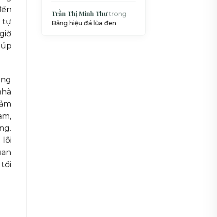
đến
Trần Thị Minh Thư
trong
 tự
Bảng hiệu đá lũa đen
giờ
iúp
úng
nhà
iảm
am,
ng.
lõi
uan
tối