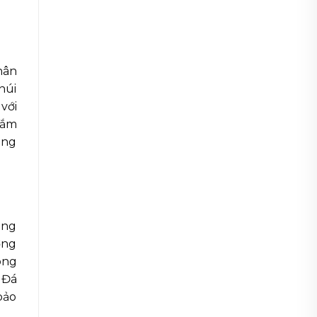
hân
núi
với
nắm
ông
ông
ờng
ong
 Đá
bảo