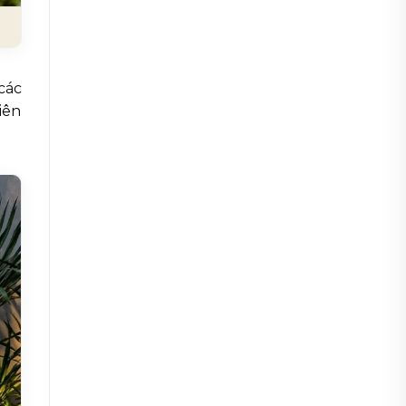
các
iên