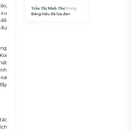
áo,
Trần Thị Minh Thư
trong
 xu
Bảng hiệu đá lũa đen
 dễ
 dự
ợng
Koi
hát
ĩnh
oại
đây
tác
ích