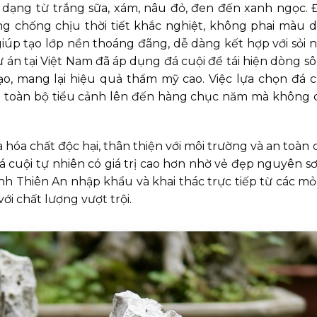
dạng từ trắng sữa, xám, nâu đỏ, đen đến xanh ngọc. 
ng chống chịu thời tiết khắc nghiệt, không phai màu d
iúp tạo lớp nền thoáng đãng, dễ dàng kết hợp với sỏi n
 án tại Việt Nam đã áp dụng đá cuội để tái hiện dòng sô
ạo, mang lại hiệu quả thẩm mỹ cao. Việc lựa chọn đá c
a toàn bộ tiểu cảnh lên đến hàng chục năm mà không 
 hóa chất độc hại, thân thiện với môi trường và an toàn 
 đá cuội tự nhiên có giá trị cao hơn nhờ vẻ đẹp nguyên sơ
nh Thiên An nhập khẩu và khai thác trực tiếp từ các mỏ
i chất lượng vượt trội.