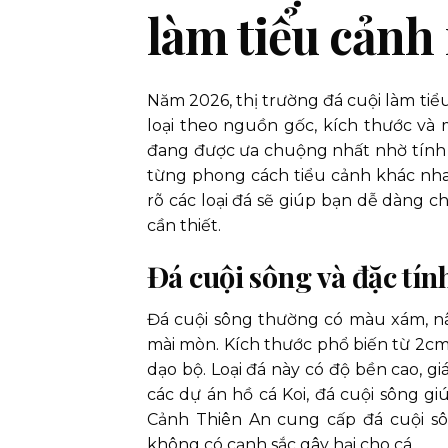
làm tiểu cản
Năm 2026, thị trường đá cuội làm tiể
loại theo nguồn gốc, kích thước và m
đang được ưa chuộng nhất nhờ tính ứ
từng phong cách tiểu cảnh khác nhau
rõ các loại đá sẽ giúp bạn dễ dàng c
cần thiết.
Đá cuội sông và đặc tín
Đá cuội sông thường có màu xám, n
mài mòn. Kích thước phổ biến từ 2cm
dạo bộ. Loại đá này có độ bền cao, gi
các dự án hồ cá Koi, đá cuội sông g
Cảnh Thiên An cung cấp đá cuội s
không có cạnh sắc gây hại cho cá.