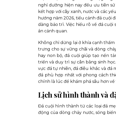
nghỉ dưỡng hiện nay đều ưu tiên sử 
kết hợp với cây xanh, nước và các y
hướng năm 2026, tiểu cảnh đá cuội đ
dàng bảo trì. Việc hiểu rõ về đá cuộ
án cảnh quan.
Không chỉ dừng lại ở khía cạnh thẩm m
trưng cho sự vững chãi và dòng chảy
hay non bộ, đá cuội giúp tạo nền tản
triển và duy trì sự cân bằng sinh họ
vực đá tự nhiên, đá điêu khắc và đá 
đá phù hợp nhất với phong cách thi
chính là lúc để khám phá sâu hơn về v
Lịch sử hình thành và đ
Đá cuội hình thành từ các loại đá mẹ
động của dòng chảy nước, sóng biển v