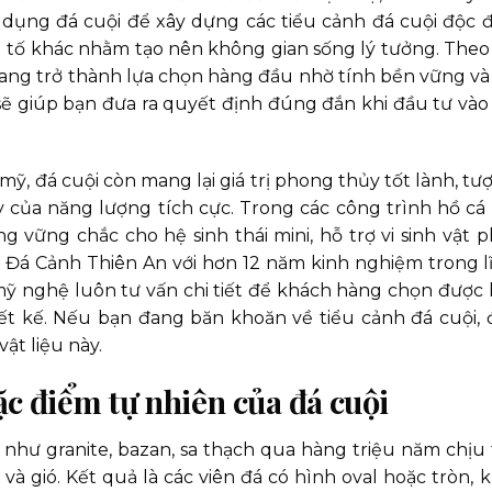
dụng đá cuội để xây dựng các tiểu cảnh đá cuội độc đ
ếu tố khác nhằm tạo nên không gian sống lý tưởng. Theo
ang trở thành lựa chọn hàng đầu nhờ tính bền vững và
i sẽ giúp bạn đưa ra quyết định đúng đắn khi đầu tư vào
ỹ, đá cuội còn mang lại giá trị phong thủy tốt lành, tư
 của năng lượng tích cực. Trong các công trình hồ cá 
g vững chắc cho hệ sinh thái mini, hỗ trợ vi sinh vật p
c. Đá Cảnh Thiên An với hơn 12 năm kinh nghiệm trong l
mỹ nghệ luôn tư vấn chi tiết để khách hàng chọn được l
ết kế. Nếu bạn đang băn khoăn về tiểu cảnh đá cuội, 
ật liệu này.
ặc điểm tự nhiên của đá cuội
 như granite, bazan, sa thạch qua hàng triệu năm chịu 
à gió. Kết quả là các viên đá có hình oval hoặc tròn, k