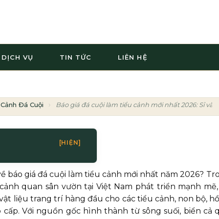
DỊCH VỤ
TIN TỨC
LIÊN HỆ
 Cảnh Đá Cuội
Báo giá đá cuội làm tiểu cảnh mới nhất 2026: Sỉ và 
[HIỆN]
 về báo giá đá cuội làm tiểu cảnh mới nhất năm 2026? Tr
 cảnh quan sân vườn tại Việt Nam phát triển mạnh mẽ,
vật liệu trang trí hàng đầu cho các tiểu cảnh, non bộ, hồ
o cấp. Với nguồn gốc hình thành từ sông suối, biển cả 