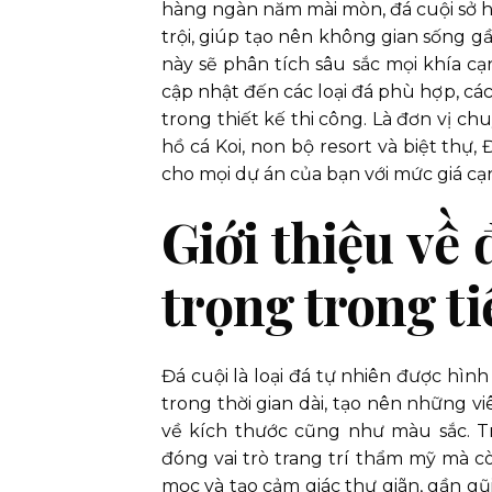
hàng ngàn năm mài mòn, đá cuội sở 
trội, giúp tạo nên không gian sống gầ
này sẽ phân tích sâu sắc mọi khía cạn
cập nhật đến các loại đá phù hợp, cá
trong thiết kế thi công. Là đơn vị ch
hồ cá Koi, non bộ resort và biệt thự
cho mọi dự án của bạn với mức giá cạ
Giới thiệu về 
trọng trong t
Đá cuội là loại đá tự nhiên được hìn
trong thời gian dài, tạo nên những v
về kích thước cũng như màu sắc. Tr
đóng vai trò trang trí thẩm mỹ mà cò
mọc và tạo cảm giác thư giãn, gần gũi