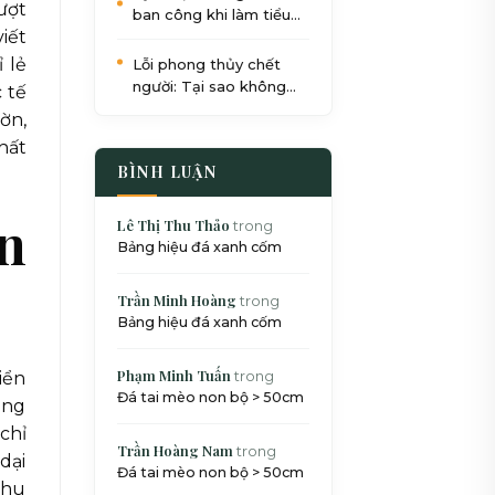
ượt
ban công khi làm tiểu
iết
cảnh: Quy trình 5 bước
chuẩn SEO
 lẻ
Lỗi phong thủy chết
người: Tại sao không
 tế
nên đặt bể cá dưới gầm
ờn,
cầu thang?
hất
BÌNH LUẬN
an
Lê Thị Thu Thảo
trong
Bảng hiệu đá xanh cốm
Trần Minh Hoàng
trong
Bảng hiệu đá xanh cốm
Phạm Minh Tuấn
trong
iển
Đá tai mèo non bộ > 50cm
ạng
chỉ
Trần Hoàng Nam
trong
dại
Đá tai mèo non bộ > 50cm
khu