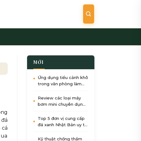
MỚI
lẻ toàn quốc
Ứng dụng tiểu cảnh khô
trong văn phòng làm
việc: Giảm stress, tăng
năng suất
Review các loại máy
bơm mini chuyên dụng
cho tiểu cảnh nước góc
ong
sân
Top 5 đơn vị cung cấp
 đá
đá xanh Nhật Bản uy tín
 cá
nhất tại Việt Nam 2026
qua
Kỹ thuật chống thấm