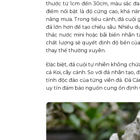
thước từ 1cm đến 30cm, màu sắc đa 
điểm nổi bật là độ cứng cao, khả nă
nắng mưa. Trong tiểu cảnh, đá cuội g
đá lớn hơn để tạo chiều sâu. Nhiều dự
thác nước mini hoặc bãi biển nhân t
chất lượng sẽ quyết định độ bền củ
thay thế thường xuyên.
Đặc biệt, đá cuội tự nhiên không chứa
cá Koi, cây cảnh. So với đá nhân tạo,
tính độc đáo của từng viên đá. Đá Cả
uy tín đảm bảo nguồn cung ổn định vớ