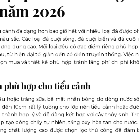
h năm 2026
u cảnh đa dạng hơn bao giờ hết với nhiều loại đá được p
àu sắc. Các loại đá cuội sông, đá cuội biển và đá cuội 
ng dụng cao. Mỗi loại đều có đặc điểm riêng phù hợp 
, từ hiện đại tối giản đến cổ điển truyền thống. Việc 
họn mua và thiết kế phù hợp, tránh lãng phí chi phí kh
h phù hợp cho tiểu cảnh
âu hoặc trắng sữa, bề mặt nhẵn bóng do dòng nước s
 đến 10cm, rất lý tưởng cho lớp nền tiểu cảnh hoặc đư
á thành hợp lý và dễ dàng kết hợp với cây thủy sinh. Tr
iúp tạo dòng chảy tự nhiên, tăng oxy hòa tan cho nước.
ông chất lượng cao được chọn lọc thủ công để đảm 