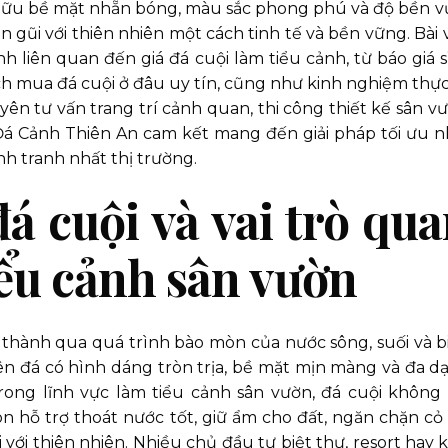
hữu bề mặt nhẵn bóng, màu sắc phong phú và độ bền v
n gũi với thiên nhiên một cách tinh tế và bền vững. Bài v
h liên quan đến giá đá cuội làm tiểu cảnh, từ báo giá sỉ
ch mua đá cuội ở đâu uy tín, cũng như kinh nghiệm thực
uyên tư vấn trang trí cảnh quan, thi công thiết kế sân vư
, Đá Cảnh Thiên An cam kết mang đến giải pháp tối ưu n
nh tranh nhất thị trường.
đá cuội và vai trò qu
iểu cảnh sân vườn
h thành qua quá trình bào mòn của nước sông, suối và b
iên đá có hình dáng tròn trịa, bề mặt mịn màng và đa d
ong lĩnh vực làm tiểu cảnh sân vườn, đá cuội không 
n hỗ trợ thoát nước tốt, giữ ẩm cho đất, ngăn chặn cỏ 
 với thiên nhiên. Nhiều chủ đầu tư biệt thự, resort hay 