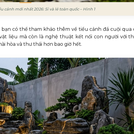
ểu cảnh mới nhất 2026: Sỉ và lẻ toàn quốc – Hình 1
i, bạn có thể tham khảo thêm về tiểu cảnh đá cuội qua 
vật liệu mà còn là nghệ thuật kết nối con người với th
ài hòa và thư thái hơn bao giờ hết.