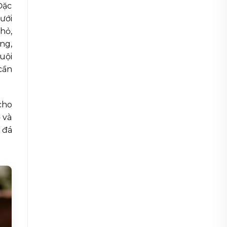
Đặc
ưới
hỏ,
ng,
uội
cần
cho
 và
 đá