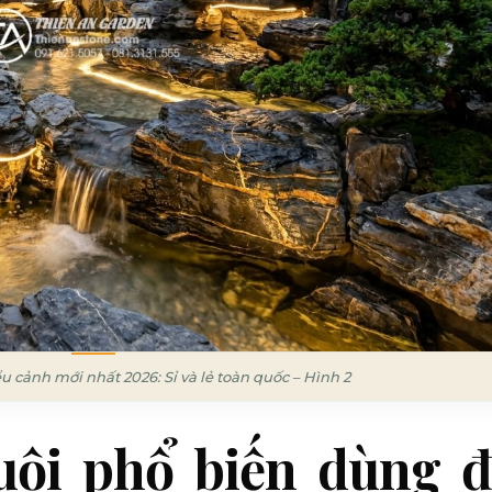
ểu cảnh mới nhất 2026: Sỉ và lẻ toàn quốc – Hình 2
cuội phổ biến dùng 