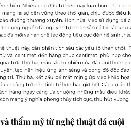
hiên nhiên. Nhiều chủ đầu tư hiện nay lựa chọn
tiểu cảnh
mang lại sự bền vững theo thời gian, chịu được điều k
 bảo dưỡng thường xuyên. Hơn nữa, việc sử dụng đá c
tận dụng nguồn tài nguyên tự nhiên sẵn có tại các khu 
hác đá mới và hạn chế tác động tiêu cực đến hệ sinh thái.
ệ thuật này, cần phân tích sâu các yếu tố then chốt. 
 từ vài centimet đến hàng chục centimet, phù hợp cho
oài trời. Thứ hai, màu sắc tự nhiên của đá cuội thường 
uyền, tạo nên hiệu ứng ánh sáng và bóng đổ độc đáo 
g trí. Thứ ba, kết cấu bề mặt mịn giúp việc khắc họa 
 áo choàng trở nên tinh tế hơn bao giờ hết. Các dự án t
 khách hàng ngày càng ưa chuộng những mẫu điêu khắc
còn mang ý nghĩa phong thủy tích cực, thu hút vượng 
ế và thẩm mỹ từ nghệ thuật đá cuội