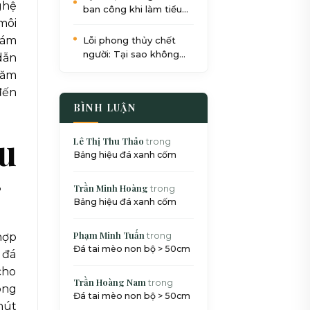
ghệ
ban công khi làm tiểu
môi
cảnh: Quy trình 5 bước
chuẩn SEO
hám
Lỗi phong thủy chết
người: Tại sao không
dẫn
nên đặt bể cá dưới gầm
năm
cầu thang?
đến
BÌNH LUẬN
Xu
Lê Thị Thu Thảo
trong
Bảng hiệu đá xanh cốm
g
Trần Minh Hoàng
trong
Bảng hiệu đá xanh cốm
Phạm Minh Tuấn
trong
hợp
Đá tai mèo non bộ > 50cm
 đá
cho
Trần Hoàng Nam
trong
ong
Đá tai mèo non bộ > 50cm
hút