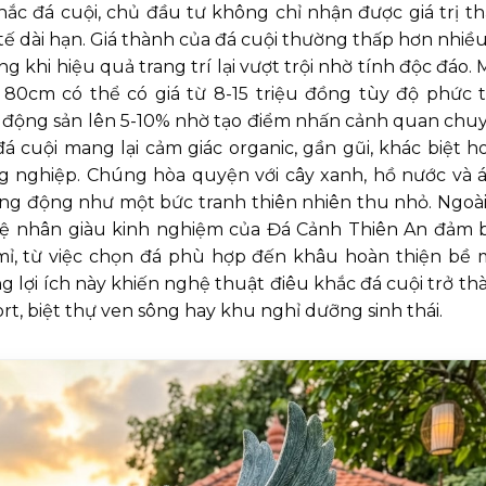
ắc đá cuội, chủ đầu tư không chỉ nhận được giá trị t
tế dài hạn. Giá thành của đá cuội thường thấp hơn nhiều
ng khi hiệu quả trang trí lại vượt trội nhờ tính độc đáo.
0cm có thể có giá từ 8-15 triệu đồng tùy độ phức t
t động sản lên 5-10% nhờ tạo điểm nhấn cảnh quan chu
 cuội mang lại cảm giác organic, gần gũi, khác biệt h
g nghiệp. Chúng hòa quyện với cây xanh, hồ nước và 
ống động như một bức tranh thiên nhiên thu nhỏ. Ngoài 
nghệ nhân giàu kinh nghiệm của Đá Cảnh Thiên An đảm 
 mỉ, từ việc chọn đá phù hợp đến khâu hoàn thiện bề 
lợi ích này khiến nghệ thuật điêu khắc đá cuội trở th
rt, biệt thự ven sông hay khu nghỉ dưỡng sinh thái.