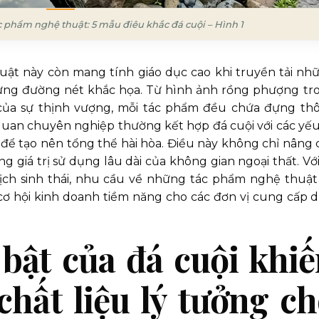
c phẩm nghệ thuật: 5 mẫu điêu khắc đá cuội – Hình 1
uật này còn mang tính giáo dục cao khi truyền tải nh
ừng đường nét khắc họa. Từ hình ảnh rồng phượng tr
của sự thịnh vượng, mỗi tác phẩm đều chứa đựng th
 quan chuyên nghiệp thường kết hợp đá cuội với các yếu
 để tạo nên tổng thể hài hòa. Điều này không chỉ nâng 
g giá trị sử dụng lâu dài của không gian ngoại thất. Với
ịch sinh thái, nhu cầu về những tác phẩm nghệ thuật
cơ hội kinh doanh tiềm năng cho các đơn vị cung cấp d
bật của đá cuội khi
chất liệu lý tưởng c