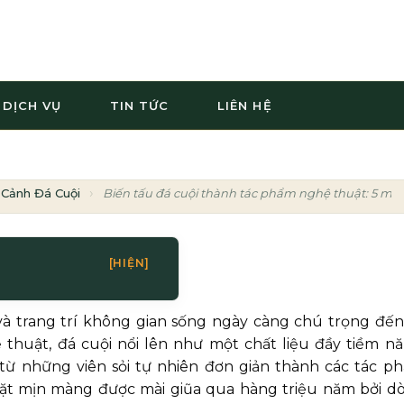
DỊCH VỤ
TIN TỨC
LIÊN HỆ
 Cảnh Đá Cuội
Biến tấu đá cuội thành tác phẩm nghệ thuật: 5 mẫu
[HIỆN]
và trang trí không gian sống ngày càng chú trọng đến
thuật, đá cuội nổi lên như một chất liệu đầy tiềm nă
ừ những viên sỏi tự nhiên đơn giản thành các tác p
 mặt mịn màng được mài giũa qua hàng triệu năm bởi d