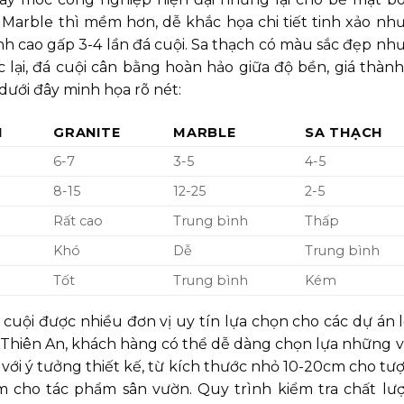
Marble thì mềm hơn, dễ khắc họa chi tiết tinh xảo nh
ành cao gấp 3-4 lần đá cuội. Sa thạch có màu sắc đẹp nh
lại, đá cuội cân bằng hoàn hảo giữa độ bền, giá thành
dưới đây minh họa rõ nét:
I
GRANITE
MARBLE
SA THẠCH
6-7
3-5
4-5
8-15
12-25
2-5
Rất cao
Trung bình
Thấp
Khó
Dễ
Trung bình
Tốt
Trung bình
Kém
cuội được nhiều đơn vị uy tín lựa chọn cho các dự án l
h Thiên An, khách hàng có thể dễ dàng chọn lựa những v
với ý tưởng thiết kế, từ kích thước nhỏ 10-20cm cho tư
 cho tác phẩm sân vườn. Quy trình kiểm tra chất lư