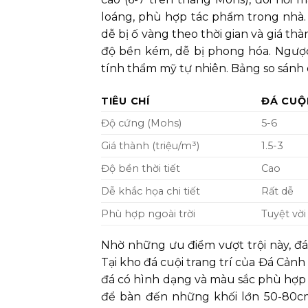
loáng, phù hợp tác phẩm trong nhà. 
dễ bị ố vàng theo thời gian và giá th
độ bền kém, dễ bị phong hóa. Ngược 
tính thẩm mỹ tự nhiên. Bảng so sánh 
TIÊU CHÍ
ĐÁ CUỘ
Độ cứng (Mohs)
5-6
Giá thành (triệu/m³)
1.5-3
Độ bền thời tiết
Cao
Dễ khắc họa chi tiết
Rất dễ
Phù hợp ngoài trời
Tuyệt vời
Nhờ những ưu điểm vượt trội này, đá 
Tại kho đá cuội trang trí của Đá Cản
đá có hình dạng và màu sắc phù hợp 
để bàn đến những khối lớn 50-80cm