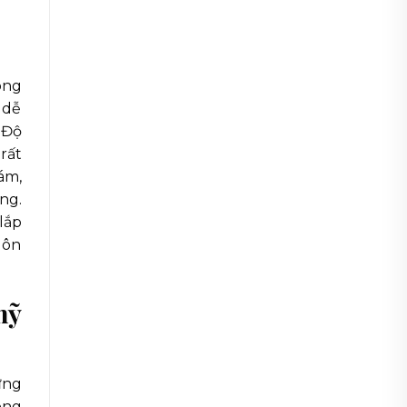
ông
 dễ
 Độ
rất
ám,
ng.
lắp
uôn
mỹ
ứng
óng