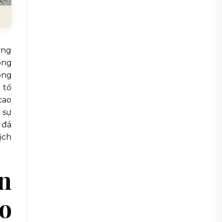
ững
ong
ông
 tố
cao
 sự
 đá
ịch
ến
ho