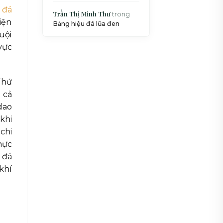
 đá
Trần Thị Minh Thư
trong
iện
Bảng hiệu đá lũa đen
uội
vực
Thứ
 cả
dao
khi
chi
hực
 đá
khí