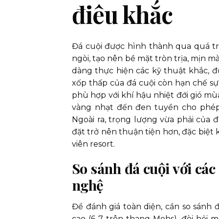
điêu khắc
Đá cuội được hình thành qua quá t
ngòi, tạo nên bề mặt tròn trịa, mịn
dàng thực hiện các kỹ thuật khắc, đ
xốp thấp của đá cuội còn hạn chế sự
phù hợp với khí hậu nhiệt đới gió m
vàng nhạt đến đen tuyền cho phép 
Ngoài ra, trọng lượng vừa phải của đ
đặt trở nên thuận tiện hơn, đặc biệt k
viên resort.
So sánh đá cuội với các
nghệ
Để đánh giá toàn diện, cần so sánh đ
cao (6-7 trên thang Mohs), đòi hỏi