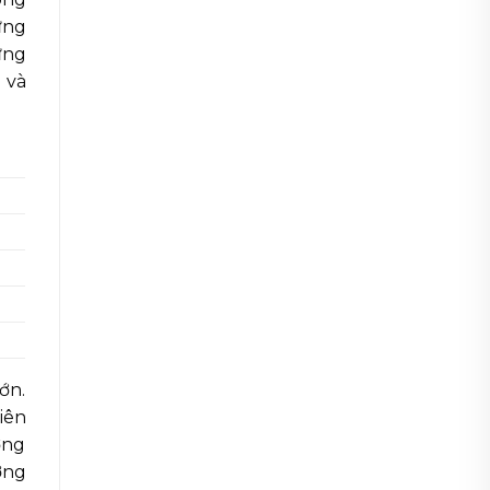
ưng
ưng
 và
ớn.
iên
ợng
ợng