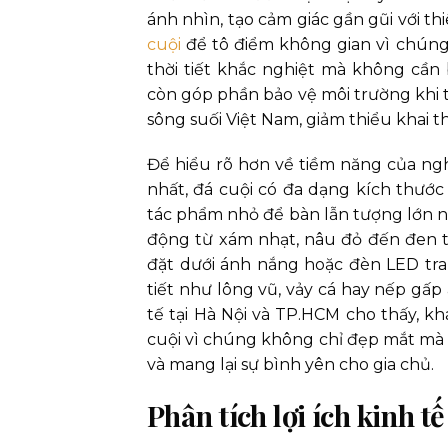
ánh nhìn, tạo cảm giác gần gũi với t
cuội
để tô điểm không gian vì chúng 
thời tiết khắc nghiệt mà không cần
còn góp phần bảo vệ môi trường khi 
sông suối Việt Nam, giảm thiểu khai t
Để hiểu rõ hơn về tiềm năng của ngh
nhất, đá cuội có đa dạng kích thước
tác phẩm nhỏ để bàn lẫn tượng lớn ng
động từ xám nhạt, nâu đỏ đến đen t
đặt dưới ánh nắng hoặc đèn LED tran
tiết như lông vũ, vảy cá hay nếp gấp
tế tại Hà Nội và TP.HCM cho thấy,
cuội vì chúng không chỉ đẹp mắt mà 
và mang lại sự bình yên cho gia chủ.
Phân tích lợi ích kinh t