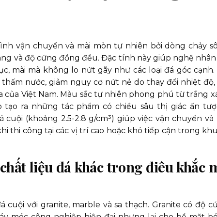
rình vận chuyển và mài mòn tự nhiên bởi dòng chảy s
 màng và độ cứng đồng đều. Đặc tính này giúp nghệ nhân
ục, mài mà không lo nứt gãy như các loại đá góc cạnh.
 thấm nước, giảm nguy cơ nứt nẻ do thay đổi nhiệt độ, 
ùa của Việt Nam. Màu sắc tự nhiên phong phú từ trắng x
tạo ra những tác phẩm có chiều sâu thị giác ấn tượ
á cuội (khoảng 2.5-2.8 g/cm³) giúp việc vận chuyển và 
hi thi công tại các vị trí cao hoặc khó tiếp cận trong kh
 chất liệu đá khác trong điêu khắc 
á cuội với granite, marble và sa thạch. Granite có độ c
 máy móc công nghiệp hiện đại nhưng lại cho bề mặt b