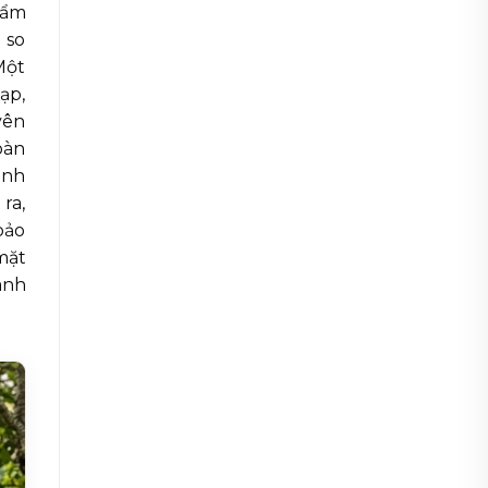
hẩm
 so
 Một
ạp,
yên
oàn
ánh
ra,
bảo
mặt
ành