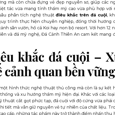
vững mà còn chứa đựng vẻ đẹp nguyên sơ, giúp các n
kiệt tác vừa mang tính thẩm mỹ cao vừa phù hợp với 
i sâu phân tích nghệ thuật
điêu khắc trên đá cuội
, k
quy trình thực hiện chuyên nghiệp, đồng thời hướng 
ảnh sân vườn, hồ cá Koi hay non bộ resort. Với hơn 12 
nhiên và đá mỹ nghệ, Đá Cảnh Thiên An cam kết mang 
.
iêu khắc đá cuội – 
ế cảnh quan bền vữn
 một hình thức nghệ thuật thủ công mà còn là sự kết 
 thống và xu hướng thẩm mỹ hiện đại. Khác với các loại
ỹ thuật cắt gọt phức tạp, đá cuội với độ cứng vừa phải 
 tiết mà vẫn giữ nguyên vẻ tự nhiên của chất liệu. Tr
t cao cấp, những tác phẩm này trở thành điểm nhấn thu 