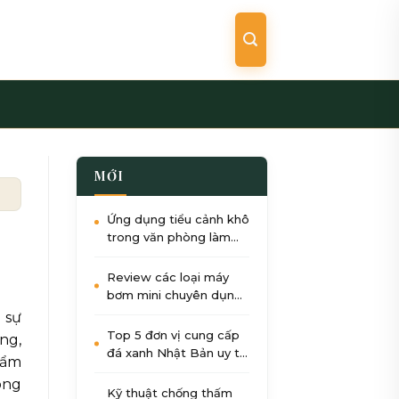
MỚI
 điêu khắc đá cuội
Ứng dụng tiểu cảnh khô
trong văn phòng làm
việc: Giảm stress, tăng
năng suất
Review các loại máy
bơm mini chuyên dụng
cho tiểu cảnh nước góc
 sự
sân
Top 5 đơn vị cung cấp
ng,
đá xanh Nhật Bản uy tín
hẩm
nhất tại Việt Nam 2026
òng
Kỹ thuật chống thấm