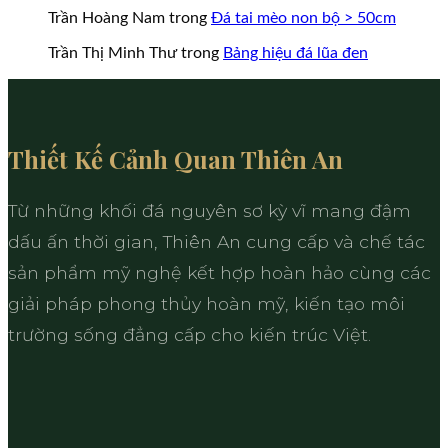
Trần Hoàng Nam
trong
Đá tai mèo non bộ > 50cm
Trần Thị Minh Thư
trong
Bảng hiệu đá lũa đen
Thiết Kế Cảnh Quan Thiên An
Từ những khối đá nguyên sơ kỳ vĩ mang đậm
dấu ấn thời gian, Thiên An cung cấp và chế tác
sản phẩm mỹ nghệ kết hợp hoàn hảo cùng các
giải pháp phong thủy hoàn mỹ, kiến tạo môi
trường sống đẳng cấp cho kiến trúc Việt.