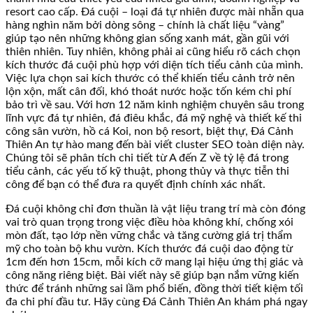
resort cao cấp. Đá cuội – loại đá tự nhiên được mài nhẵn qua
hàng nghìn năm bởi dòng sông – chính là chất liệu “vàng”
giúp tạo nên những không gian sống xanh mát, gần gũi với
thiên nhiên. Tuy nhiên, không phải ai cũng hiểu rõ cách chọn
kích thước đá cuội phù hợp với diện tích tiểu cảnh của mình.
Việc lựa chọn sai kích thước có thể khiến tiểu cảnh trở nên
lộn xộn, mất cân đối, khó thoát nước hoặc tốn kém chi phí
bảo trì về sau. Với hơn 12 năm kinh nghiệm chuyên sâu trong
lĩnh vực đá tự nhiên, đá điêu khắc, đá mỹ nghệ và thiết kế thi
công sân vườn, hồ cá Koi, non bộ resort, biệt thự, Đá Cảnh
Thiên An tự hào mang đến bài viết cluster SEO toàn diện này.
Chúng tôi sẽ phân tích chi tiết từ A đến Z về tỷ lệ đá trong
tiểu cảnh, các yếu tố kỹ thuật, phong thủy và thực tiễn thi
công để bạn có thể đưa ra quyết định chính xác nhất.
Đá cuội không chỉ đơn thuần là vật liệu trang trí mà còn đóng
vai trò quan trọng trong việc điều hòa không khí, chống xói
mòn đất, tạo lớp nền vững chắc và tăng cường giá trị thẩm
mỹ cho toàn bộ khu vườn. Kích thước đá cuội dao động từ
1cm đến hơn 15cm, mỗi kích cỡ mang lại hiệu ứng thị giác và
công năng riêng biệt. Bài viết này sẽ giúp bạn nắm vững kiến
thức để tránh những sai lầm phổ biến, đồng thời tiết kiệm tối
đa chi phí đầu tư. Hãy cùng Đá Cảnh Thiên An khám phá ngay