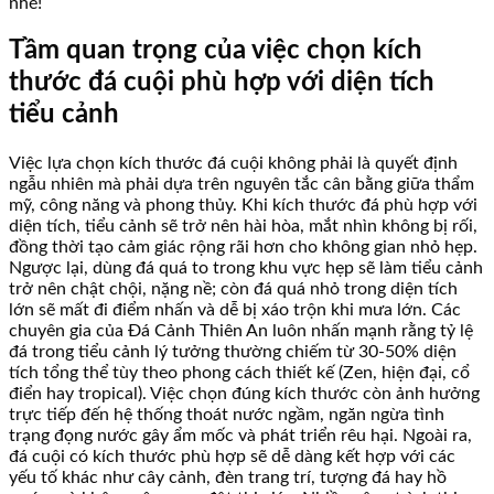
nhé!
Tầm quan trọng của việc chọn kích
thước đá cuội phù hợp với diện tích
tiểu cảnh
Việc lựa chọn kích thước đá cuội không phải là quyết định
ngẫu nhiên mà phải dựa trên nguyên tắc cân bằng giữa thẩm
mỹ, công năng và phong thủy. Khi kích thước đá phù hợp với
diện tích, tiểu cảnh sẽ trở nên hài hòa, mắt nhìn không bị rối,
đồng thời tạo cảm giác rộng rãi hơn cho không gian nhỏ hẹp.
Ngược lại, dùng đá quá to trong khu vực hẹp sẽ làm tiểu cảnh
trở nên chật chội, nặng nề; còn đá quá nhỏ trong diện tích
lớn sẽ mất đi điểm nhấn và dễ bị xáo trộn khi mưa lớn. Các
chuyên gia của Đá Cảnh Thiên An luôn nhấn mạnh rằng tỷ lệ
đá trong tiểu cảnh lý tưởng thường chiếm từ 30-50% diện
tích tổng thể tùy theo phong cách thiết kế (Zen, hiện đại, cổ
điển hay tropical). Việc chọn đúng kích thước còn ảnh hưởng
trực tiếp đến hệ thống thoát nước ngầm, ngăn ngừa tình
trạng đọng nước gây ẩm mốc và phát triển rêu hại. Ngoài ra,
đá cuội có kích thước phù hợp sẽ dễ dàng kết hợp với các
yếu tố khác như cây cảnh, đèn trang trí, tượng đá hay hồ