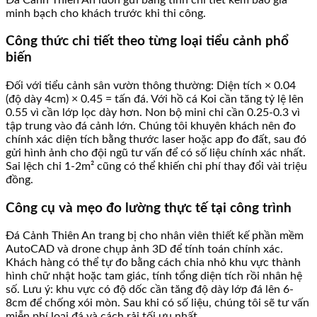
minh bạch cho khách trước khi thi công.
Công thức chi tiết theo từng loại tiểu cảnh phổ
biến
Đối với tiểu cảnh sân vườn thông thường: Diện tích × 0.04
(độ dày 4cm) × 0.45 = tấn đá. Với hồ cá Koi cần tăng tỷ lệ lên
0.55 vì cần lớp lọc dày hơn. Non bộ mini chỉ cần 0.25-0.3 vì
tập trung vào đá cảnh lớn. Chúng tôi khuyên khách nên đo
chính xác diện tích bằng thước laser hoặc app đo đất, sau đó
gửi hình ảnh cho đội ngũ tư vấn để có số liệu chính xác nhất.
Sai lệch chỉ 1-2m² cũng có thể khiến chi phí thay đổi vài triệu
đồng.
Công cụ và mẹo đo lường thực tế tại công trình
Đá Cảnh Thiên An trang bị cho nhân viên thiết kế phần mềm
AutoCAD và drone chụp ảnh 3D để tính toán chính xác.
Khách hàng có thể tự đo bằng cách chia nhỏ khu vực thành
hình chữ nhật hoặc tam giác, tính tổng diện tích rồi nhân hệ
số. Lưu ý: khu vực có độ dốc cần tăng độ dày lớp đá lên 6-
8cm để chống xói mòn. Sau khi có số liệu, chúng tôi sẽ tư vấn
miễn phí loại đá và cách rải tối ưu nhất.