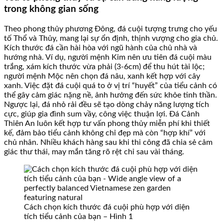
trong không gian sống
Theo phong thủy phương Đông, đá cuội tượng trưng cho yếu
tố Thổ và Thủy, mang lại sự ổn định, thịnh vượng cho gia chủ.
Kích thước đá cần hài hòa với ngũ hành của chủ nhà và
hướng nhà. Ví dụ, người mệnh Kim nên ưu tiên đá cuội màu
trắng, xám kích thước vừa phải (3-6cm) để thu hút tài lộc;
người mệnh Mộc nên chọn đá nâu, xanh kết hợp với cây
xanh. Việc đặt đá cuội quá to ở vị trí “huyết” của tiểu cảnh có
thể gây cảm giác nặng nề, ảnh hưởng đến sức khỏe tinh thần.
Ngược lại, đá nhỏ rải đều sẽ tạo dòng chảy năng lượng tích
cực, giúp gia đình sum vầy, công việc thuận lợi. Đá Cảnh
Thiên An luôn kết hợp tư vấn phong thủy miễn phí khi thiết
kế, đảm bảo tiểu cảnh không chỉ đẹp mà còn “hợp khí” với
chủ nhân. Nhiều khách hàng sau khi thi công đã chia sẻ cảm
giác thư thái, may mắn tăng rõ rệt chỉ sau vài tháng.
Cách chọn kích thước đá cuội phù hợp với diện
tích tiểu cảnh của bạn – Hình 1