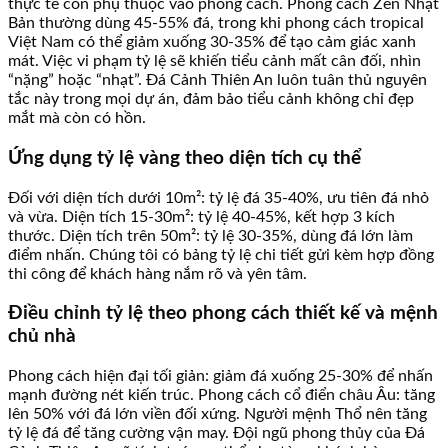
thực tế còn phụ thuộc vào phong cách. Phong cách Zen Nhật
Bản thường dùng 45-55% đá, trong khi phong cách tropical
Việt Nam có thể giảm xuống 30-35% để tạo cảm giác xanh
mát. Việc vi phạm tỷ lệ sẽ khiến tiểu cảnh mất cân đối, nhìn
“nặng” hoặc “nhạt”. Đá Cảnh Thiên An luôn tuân thủ nguyên
tắc này trong mọi dự án, đảm bảo tiểu cảnh không chỉ đẹp
mắt mà còn có hồn.
Ứng dụng tỷ lệ vàng theo diện tích cụ thể
Đối với diện tích dưới 10m²: tỷ lệ đá 35-40%, ưu tiên đá nhỏ
và vừa. Diện tích 15-30m²: tỷ lệ 40-45%, kết hợp 3 kích
thước. Diện tích trên 50m²: tỷ lệ 30-35%, dùng đá lớn làm
điểm nhấn. Chúng tôi có bảng tỷ lệ chi tiết gửi kèm hợp đồng
thi công để khách hàng nắm rõ và yên tâm.
Điều chỉnh tỷ lệ theo phong cách thiết kế và mệnh
chủ nhà
Phong cách hiện đại tối giản: giảm đá xuống 25-30% để nhấn
mạnh đường nét kiến trúc. Phong cách cổ điển châu Âu: tăng
lên 50% với đá lớn viền đối xứng. Người mệnh Thổ nên tăng
tỷ lệ đá để tăng cường vận may. Đội ngũ phong thủy của Đá