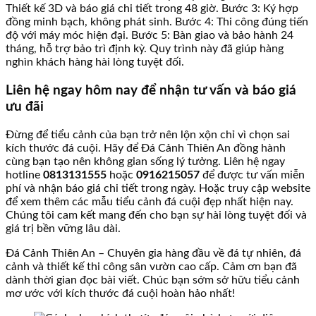
Thiết kế 3D và báo giá chi tiết trong 48 giờ. Bước 3: Ký hợp
đồng minh bạch, không phát sinh. Bước 4: Thi công đúng tiến
độ với máy móc hiện đại. Bước 5: Bàn giao và bảo hành 24
tháng, hỗ trợ bảo trì định kỳ. Quy trình này đã giúp hàng
nghìn khách hàng hài lòng tuyệt đối.
Liên hệ ngay hôm nay để nhận tư vấn và báo giá
ưu đãi
Đừng để tiểu cảnh của bạn trở nên lộn xộn chỉ vì chọn sai
kích thước đá cuội. Hãy để Đá Cảnh Thiên An đồng hành
cùng bạn tạo nên không gian sống lý tưởng. Liên hệ ngay
hotline
0813131555
hoặc
0916215057
để được tư vấn miễn
phí và nhận báo giá chi tiết trong ngày. Hoặc truy cập website
để xem thêm các mẫu tiểu cảnh đá cuội đẹp nhất hiện nay.
Chúng tôi cam kết mang đến cho bạn sự hài lòng tuyệt đối và
giá trị bền vững lâu dài.
Đá Cảnh Thiên An – Chuyên gia hàng đầu về đá tự nhiên, đá
cảnh và thiết kế thi công sân vườn cao cấp. Cảm ơn bạn đã
dành thời gian đọc bài viết. Chúc bạn sớm sở hữu tiểu cảnh
mơ ước với kích thước đá cuội hoàn hảo nhất!