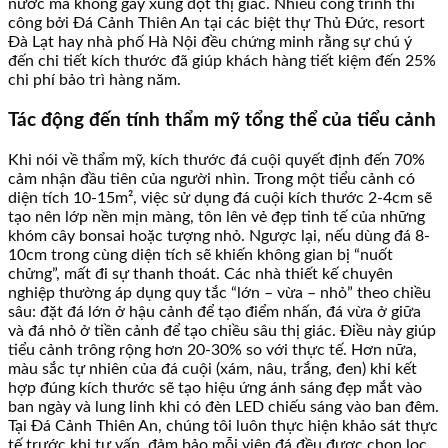
nước mà không gây xung đột thị giác. Nhiều công trình thi
công bởi Đá Cảnh Thiên An tại các biệt thự Thủ Đức, resort
Đà Lạt hay nhà phố Hà Nội đều chứng minh rằng sự chú ý
đến chi tiết kích thước đã giúp khách hàng tiết kiệm đến 25%
chi phí bảo trì hàng năm.
Tác động đến tính thẩm mỹ tổng thể của tiểu cảnh
Khi nói về thẩm mỹ, kích thước đá cuội quyết định đến 70%
cảm nhận đầu tiên của người nhìn. Trong một tiểu cảnh có
diện tích 10-15m², việc sử dụng đá cuội kích thước 2-4cm sẽ
tạo nên lớp nền mịn màng, tôn lên vẻ đẹp tinh tế của những
khóm cây bonsai hoặc tượng nhỏ. Ngược lại, nếu dùng đá 8-
10cm trong cùng diện tích sẽ khiến không gian bị “nuốt
chửng”, mất đi sự thanh thoát. Các nhà thiết kế chuyên
nghiệp thường áp dụng quy tắc “lớn – vừa – nhỏ” theo chiều
sâu: đặt đá lớn ở hậu cảnh để tạo điểm nhấn, đá vừa ở giữa
và đá nhỏ ở tiền cảnh để tạo chiều sâu thị giác. Điều này giúp
tiểu cảnh trông rộng hơn 20-30% so với thực tế. Hơn nữa,
màu sắc tự nhiên của đá cuội (xám, nâu, trắng, đen) khi kết
hợp đúng kích thước sẽ tạo hiệu ứng ánh sáng đẹp mắt vào
ban ngày và lung linh khi có đèn LED chiếu sáng vào ban đêm.
Tại Đá Cảnh Thiên An, chúng tôi luôn thực hiện khảo sát thực
tế trước khi tư vấn, đảm bảo mỗi viên đá đều được chọn lọc