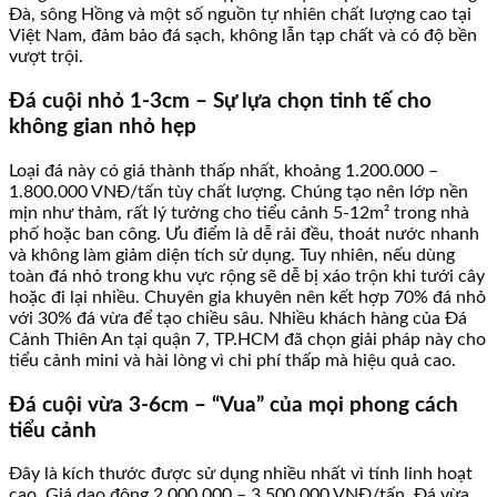
Đà, sông Hồng và một số nguồn tự nhiên chất lượng cao tại
Việt Nam, đảm bảo đá sạch, không lẫn tạp chất và có độ bền
vượt trội.
Đá cuội nhỏ 1-3cm – Sự lựa chọn tinh tế cho
không gian nhỏ hẹp
Loại đá này có giá thành thấp nhất, khoảng 1.200.000 –
1.800.000 VNĐ/tấn tùy chất lượng. Chúng tạo nên lớp nền
mịn như thảm, rất lý tưởng cho tiểu cảnh 5-12m² trong nhà
phố hoặc ban công. Ưu điểm là dễ rải đều, thoát nước nhanh
và không làm giảm diện tích sử dụng. Tuy nhiên, nếu dùng
toàn đá nhỏ trong khu vực rộng sẽ dễ bị xáo trộn khi tưới cây
hoặc đi lại nhiều. Chuyên gia khuyên nên kết hợp 70% đá nhỏ
với 30% đá vừa để tạo chiều sâu. Nhiều khách hàng của Đá
Cảnh Thiên An tại quận 7, TP.HCM đã chọn giải pháp này cho
tiểu cảnh mini và hài lòng vì chi phí thấp mà hiệu quả cao.
Đá cuội vừa 3-6cm – “Vua” của mọi phong cách
tiểu cảnh
Đây là kích thước được sử dụng nhiều nhất vì tính linh hoạt
cao. Giá dao động 2.000.000 – 3.500.000 VNĐ/tấn. Đá vừa