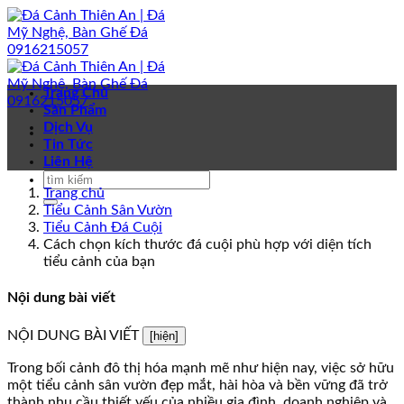
Bỏ
qua
nội
dung
Trang Chủ
Sản Phẩm
Dịch Vụ
Tin Tức
Liên Hệ
Trang chủ
Tiểu Cảnh Sân Vườn
Tiểu Cảnh Đá Cuội
Cách chọn kích thước đá cuội phù hợp với diện tích
tiểu cảnh của bạn
Nội dung bài viết
NỘI DUNG BÀI VIẾT
[hiện]
Trong bối cảnh đô thị hóa mạnh mẽ như hiện nay, việc sở hữu
một tiểu cảnh sân vườn đẹp mắt, hài hòa và bền vững đã trở
thành nhu cầu thiết yếu của nhiều gia đình, doanh nghiệp và