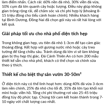
làm điểm nhấn. Cách rải: 60% nền đá nhỏ, 30% viền đá vừa,
10% cụm đá lớn quanh cây hoặc tượng. Điều này giúp không
gian trông rộng rãi, dễ chăm sóc và chi phí hợp lý (khoảng 8-
15 triệu đồng cho tiểu cảnh hoàn chỉnh). Nhiều khách hàng
tại Bình Dương, Đồng Nai đã chọn gói này và rất hài lòng với
kết quả.
Giải pháp tối ưu cho nhà phố diện tích hẹp
Trong không gian hẹp, ưu tiên đá nhỏ 1-3cm để tạo cảm giác
thoáng đãng. Kết hợp với gương nước nhỏ hoặc cây treo
tường để tăng chiều sâu. Tránh dùng đá lớn vì sẽ làm không
gian bị thu hẹp thị giác. Đá Cảnh Thiên An có hơn 200 mẫu
thiết kế sẵn cho nhà phố, khách có thể chọn và chỉnh sửa
theo ý thích.
Thiết kế cho biệt thự sân vườn 30-50m²
Ở diện tích này có thể linh hoạt hơn: dùng 40% đá vừa 3-6cm
làm nền chính, 25% đá nhỏ cho lối đi, 35% đá lớn tạo khối núi
mini hoặc viền hồ. Tổng chi phí thường rơi vào 25-45 triệu
đồng tùy độ phức tạp. Chúng tôi cam kết hoàn thành trong 7-
10 ngày với chất lượng cao nhất.