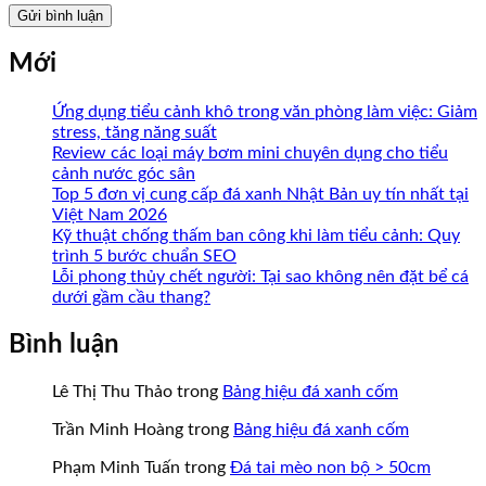
Mới
Ứng dụng tiểu cảnh khô trong văn phòng làm việc: Giảm
stress, tăng năng suất
Review các loại máy bơm mini chuyên dụng cho tiểu
cảnh nước góc sân
Top 5 đơn vị cung cấp đá xanh Nhật Bản uy tín nhất tại
Việt Nam 2026
Kỹ thuật chống thấm ban công khi làm tiểu cảnh: Quy
trình 5 bước chuẩn SEO
Lỗi phong thủy chết người: Tại sao không nên đặt bể cá
dưới gầm cầu thang?
Bình luận
Lê Thị Thu Thảo
trong
Bảng hiệu đá xanh cốm
Trần Minh Hoàng
trong
Bảng hiệu đá xanh cốm
Phạm Minh Tuấn
trong
Đá tai mèo non bộ > 50cm