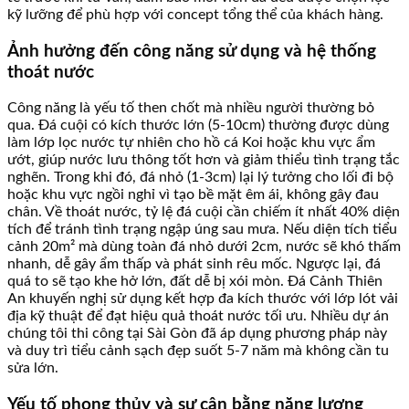
kỹ lưỡng để phù hợp với concept tổng thể của khách hàng.
Ảnh hưởng đến công năng sử dụng và hệ thống
thoát nước
Công năng là yếu tố then chốt mà nhiều người thường bỏ
qua. Đá cuội có kích thước lớn (5-10cm) thường được dùng
làm lớp lọc nước tự nhiên cho hồ cá Koi hoặc khu vực ẩm
ướt, giúp nước lưu thông tốt hơn và giảm thiểu tình trạng tắc
nghẽn. Trong khi đó, đá nhỏ (1-3cm) lại lý tưởng cho lối đi bộ
hoặc khu vực ngồi nghỉ vì tạo bề mặt êm ái, không gây đau
chân. Về thoát nước, tỷ lệ đá cuội cần chiếm ít nhất 40% diện
tích để tránh tình trạng ngập úng sau mưa. Nếu diện tích tiểu
cảnh 20m² mà dùng toàn đá nhỏ dưới 2cm, nước sẽ khó thấm
nhanh, dễ gây ẩm thấp và phát sinh rêu mốc. Ngược lại, đá
quá to sẽ tạo khe hở lớn, đất dễ bị xói mòn. Đá Cảnh Thiên
An khuyến nghị sử dụng kết hợp đa kích thước với lớp lót vải
địa kỹ thuật để đạt hiệu quả thoát nước tối ưu. Nhiều dự án
chúng tôi thi công tại Sài Gòn đã áp dụng phương pháp này
và duy trì tiểu cảnh sạch đẹp suốt 5-7 năm mà không cần tu
sửa lớn.
Yếu tố phong thủy và sự cân bằng năng lượng