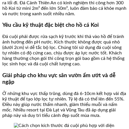
ra lối đi. Đá Cảnh Thiên An có kinh nghiệm thi công hơn 300
hồ Koi từ mini 2m² đến lớn 50m², luôn đảm bảo cá khỏe mạnh
và nước trong xanh suốt nhiều năm.
Yêu cầu kỹ thuật đặc biệt cho hồ cá Koi
Đá cuội phải được rửa sạch kỹ trước khi thả vào hồ để tránh
ảnh hưởng đến pH nước. Kích thước không được quá nhỏ
(dưới 2cm) vì dễ tắc bộ lọc. Chúng tôi sử dụng đá cuội sông
tự nhiên có độ cứng cao, chịu được áp lực nước tốt. Khách
hàng thường chọn gói thi công trọn gói bao gồm cả hệ thống
lọc sinh học và đá cuội chất lượng cao.
Giải pháp cho khu vực sân vườn ẩm ướt và dễ
ngập
Ở những khu vực thấp trũng, dùng đá 6-10cm kết hợp vải địa
kỹ thuật để tạo lớp lọc tự nhiên. Tỷ lệ đá có thể lên đến 55%.
Điều này giúp nước thấm nhanh, giảm thiểu muỗi và nấm
mốc. Nhiều resort tại Đà Lạt và Vũng Tàu đã áp dụng giải
pháp này và duy trì tiểu cảnh đẹp suốt mùa mưa.