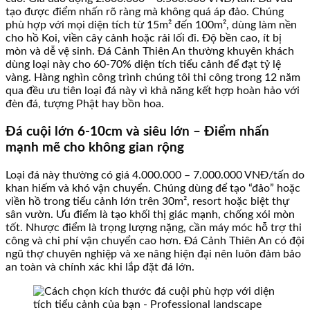
tạo được điểm nhấn rõ ràng mà không quá áp đảo. Chúng
phù hợp với mọi diện tích từ 15m² đến 100m², dùng làm nền
cho hồ Koi, viền cây cảnh hoặc rải lối đi. Độ bền cao, ít bị
mòn và dễ vệ sinh. Đá Cảnh Thiên An thường khuyên khách
dùng loại này cho 60-70% diện tích tiểu cảnh để đạt tỷ lệ
vàng. Hàng nghìn công trình chúng tôi thi công trong 12 năm
qua đều ưu tiên loại đá này vì khả năng kết hợp hoàn hảo với
đèn đá, tượng Phật hay bồn hoa.
Đá cuội lớn 6-10cm và siêu lớn – Điểm nhấn
mạnh mẽ cho không gian rộng
Loại đá này thường có giá 4.000.000 – 7.000.000 VNĐ/tấn do
khan hiếm và khó vận chuyển. Chúng dùng để tạo “đảo” hoặc
viền hồ trong tiểu cảnh lớn trên 30m², resort hoặc biệt thự
sân vườn. Ưu điểm là tạo khối thị giác mạnh, chống xói mòn
tốt. Nhược điểm là trọng lượng nặng, cần máy móc hỗ trợ thi
công và chi phí vận chuyển cao hơn. Đá Cảnh Thiên An có đội
ngũ thợ chuyên nghiệp và xe nâng hiện đại nên luôn đảm bảo
an toàn và chính xác khi lắp đặt đá lớn.