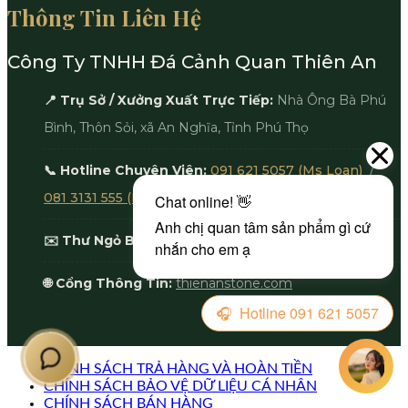
Thông Tin Liên Hệ
Công Ty TNHH Đá Cảnh Quan Thiên An
📍 Trụ Sở / Xưởng Xuất Trực Tiếp:
Nhà Ông Bà Phú
Bình, Thôn Sỏi, xã An Nghĩa, Tỉnh Phú Thọ
📞 Hotline Chuyên Viên:
091 621 5057 (Ms Loan)
/
081 3131 555 (Mr An)
✉️ Thư Ngỏ Báo Giá:
ceo@thienanstone.com
🌐 Cổng Thông Tin:
thienanstone.com
CHÍNH SÁCH TRẢ HÀNG VÀ HOÀN TIỀN
CHÍNH SÁCH BẢO VỆ DỮ LIỆU CÁ NHÂN
CHÍNH SÁCH BÁN HÀNG