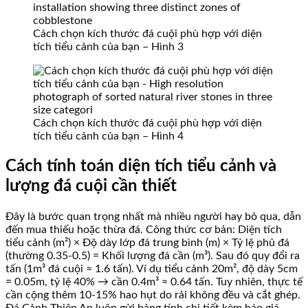
Cách chọn kích thước đá cuội phù hợp với diện
tích tiểu cảnh của bạn – Hình 3
Cách chọn kích thước đá cuội phù hợp với diện
tích tiểu cảnh của bạn – Hình 4
Cách tính toán diện tích tiểu cảnh và
lượng đá cuội cần thiết
Đây là bước quan trọng nhất mà nhiều người hay bỏ qua, dẫn
đến mua thiếu hoặc thừa đá. Công thức cơ bản: Diện tích
tiểu cảnh (m²) × Độ dày lớp đá trung bình (m) × Tỷ lệ phủ đá
(thường 0.35-0.5) = Khối lượng đá cần (m³). Sau đó quy đổi ra
tấn (1m³ đá cuội ≈ 1.6 tấn). Ví dụ tiểu cảnh 20m², độ dày 5cm
= 0.05m, tỷ lệ 40% → cần 0.4m³ ≈ 0.64 tấn. Tuy nhiên, thực tế
cần cộng thêm 10-15% hao hụt do rải không đều và cắt ghép.
Đá Cảnh Thiên An luôn gửi bảng tính chi tiết kèm báo giá