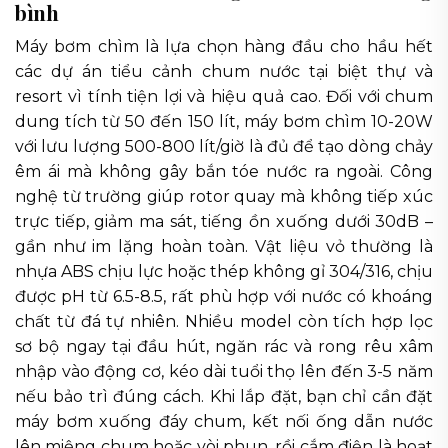
bình
Máy bơm chìm là lựa chọn hàng đầu cho hầu hết
các dự án tiểu cảnh chum nước tại biệt thự và
resort vì tính tiện lợi và hiệu quả cao. Đối với chum
dung tích từ 50 đến 150 lít, máy bơm chìm 10-20W
với lưu lượng 500-800 lít/giờ là đủ để tạo dòng chảy
êm ái mà không gây bắn tóe nước ra ngoài. Công
nghệ từ trường giúp rotor quay mà không tiếp xúc
trực tiếp, giảm ma sát, tiếng ồn xuống dưới 30dB –
gần như im lặng hoàn toàn. Vật liệu vỏ thường là
nhựa ABS chịu lực hoặc thép không gỉ 304/316, chịu
được pH từ 6.5-8.5, rất phù hợp với nước có khoáng
chất từ đá tự nhiên. Nhiều model còn tích hợp lọc
sơ bộ ngay tại đầu hút, ngăn rác và rong rêu xâm
nhập vào động cơ, kéo dài tuổi thọ lên đến 3-5 năm
nếu bảo trì đúng cách. Khi lắp đặt, bạn chỉ cần đặt
máy bơm xuống đáy chum, kết nối ống dẫn nước
lên miệng chum hoặc vòi phun, rồi cắm điện là hoạt