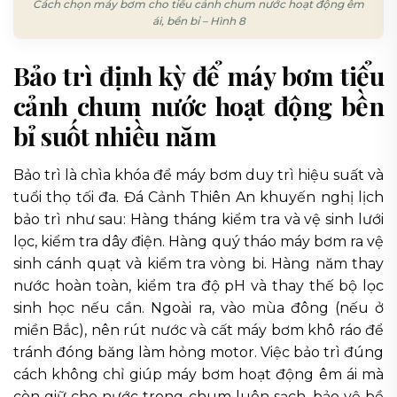
Cách chọn máy bơm cho tiểu cảnh chum nước hoạt động êm
ái, bền bỉ – Hình 8
Bảo trì định kỳ để máy bơm tiểu
cảnh chum nước hoạt động bền
bỉ suốt nhiều năm
Bảo trì là chìa khóa để máy bơm duy trì hiệu suất và
tuổi thọ tối đa. Đá Cảnh Thiên An khuyến nghị lịch
bảo trì như sau: Hàng tháng kiểm tra và vệ sinh lưới
lọc, kiểm tra dây điện. Hàng quý tháo máy bơm ra vệ
sinh cánh quạt và kiểm tra vòng bi. Hàng năm thay
nước hoàn toàn, kiểm tra độ pH và thay thế bộ lọc
sinh học nếu cần. Ngoài ra, vào mùa đông (nếu ở
miền Bắc), nên rút nước và cất máy bơm khô ráo để
tránh đóng băng làm hỏng motor. Việc bảo trì đúng
cách không chỉ giúp máy bơm hoạt động êm ái mà
còn giữ cho nước trong chum luôn sạch, bảo vệ bề