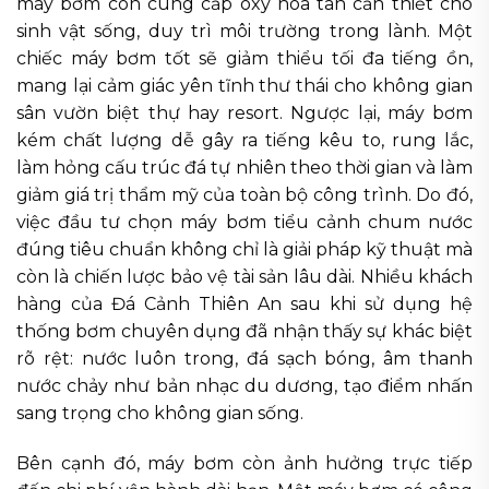
máy bơm còn cung cấp oxy hòa tan cần thiết cho
sinh vật sống, duy trì môi trường trong lành. Một
chiếc máy bơm tốt sẽ giảm thiểu tối đa tiếng ồn,
mang lại cảm giác yên tĩnh thư thái cho không gian
sân vườn biệt thự hay resort. Ngược lại, máy bơm
kém chất lượng dễ gây ra tiếng kêu to, rung lắc,
làm hỏng cấu trúc đá tự nhiên theo thời gian và làm
giảm giá trị thẩm mỹ của toàn bộ công trình. Do đó,
việc đầu tư chọn máy bơm tiểu cảnh chum nước
đúng tiêu chuẩn không chỉ là giải pháp kỹ thuật mà
còn là chiến lược bảo vệ tài sản lâu dài. Nhiều khách
hàng của Đá Cảnh Thiên An sau khi sử dụng hệ
thống bơm chuyên dụng đã nhận thấy sự khác biệt
rõ rệt: nước luôn trong, đá sạch bóng, âm thanh
nước chảy như bản nhạc du dương, tạo điểm nhấn
sang trọng cho không gian sống.
Bên cạnh đó, máy bơm còn ảnh hưởng trực tiếp