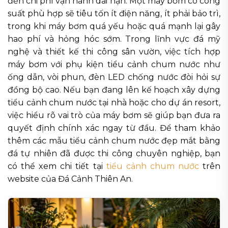
đến chi phí vận hành dài hạn. Một máy bơm có công
suất phù hợp sẽ tiêu tốn ít điện năng, ít phải bảo trì,
trong khi máy bơm quá yếu hoặc quá mạnh lại gây
hao phí và hỏng hóc sớm. Trong lĩnh vực đá mỹ
nghệ và thiết kế thi công sân vườn, việc tích hợp
máy bơm với phụ kiện tiểu cảnh chum nước như
ống dẫn, vòi phun, đèn LED chống nước đòi hỏi sự
đồng bộ cao. Nếu bạn đang lên kế hoạch xây dựng
tiểu cảnh chum nước tại nhà hoặc cho dự án resort,
việc hiểu rõ vai trò của máy bơm sẽ giúp bạn đưa ra
quyết định chính xác ngay từ đầu. Để tham khảo
thêm các mẫu tiểu cảnh chum nước đẹp mắt bằng
đá tự nhiên đã được thi công chuyên nghiệp, bạn
có thể xem chi tiết tại
tiểu cảnh chum nước
trên
website của Đá Cảnh Thiên An.