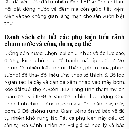
lâu dài với nước đá tự nhiên. Đèn LED không chỉ làm
nổi bật dòng nước về đêm mà còn giúp tiết kiệm
điện và tạo không gian lãng mạn cho sân vườn biệt
thự.
Danh sách chi tiết các phụ kiện tiểu cảnh
chum nước và công dụng cụ thể
1. Ống dẫn nước: Chọn loại chịu nhiệt và áp lực cao,
đường kính phù hợp để tránh mất áp suất. 2. Vòi
phun: Có nhiều kiểu (phun thẳng, phun mưa, phun
sương) để thay đổi hiệu ứng theo sở thích. 3. Bộ lọc:
Ngăn rác, lá cây và cặn đá xâm nhập vào máy bơm,
kéo dài tuổi thọ. 4. Đèn LED: Tăng tính thẩm mỹ, an
toàn điện với IP68. 5. Van điều chỉnh lưu lượng: Cho
phép tinh chỉnh dòng nước mà không cần thay máy
bơm. 6. Đế chống rung: Giảm tiếng ồn và bảo vệ đá
tự nhiên khỏi rung lắc. Tất cả phụ kiện này đều có
sẵn tại Đá Cảnh Thiên An với giá cả hợp lý và bảo