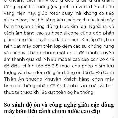
ở khoảng cách 1m – tương đương tiếng thì thầm.
Công nghệ từ trường (magnetic drive) là tiêu chuẩn
vàng hiện nay, giúp rotor quay mà không có tiếp
xúc cơ học, loại bỏ tiếng kêu lạch cạch của loại máy
bơm truyền thống dùng trục kim loại. Ngoài ra, vỏ
cách âm bằng cao su hoặc silicone cũng góp phần
giảm rung lắc truyền ra đá tự nhiên. Khi lắp đặt, bạn
nên đặt máy bơm trên lớp đệm cao su chống rung
và cách xa thành chum một chút để tránh truyền
âm thanh qua đá. Nhiều model cao cấp còn có chế
độ điều chỉnh tốc độ 3-5 mức, cho phép giảm lưu
lượng vào ban đêm để giảm tiếng ồn tối đa. Đá Cảnh
Thiên An thường khuyên khách hàng chọn máy
bơm có chứng nhận độ ồn từ nhà sản xuất và test
thực tế trước khi lắp đặt toàn bộ hệ thống.
So sánh độ ồn và công nghệ giữa các dòng
máy bơm tiểu cảnh chum nước cao cấp