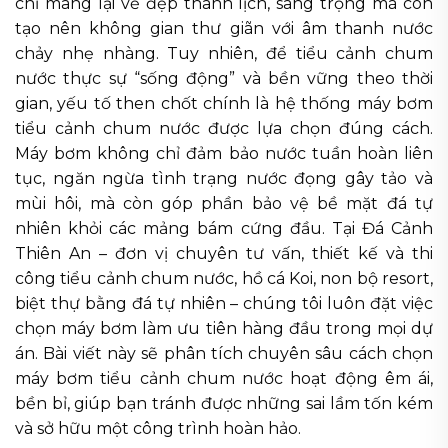
chỉ mang lại vẻ đẹp thanh lịch, sang trọng mà còn
tạo nên không gian thư giãn với âm thanh nước
chảy nhẹ nhàng. Tuy nhiên, để tiểu cảnh chum
nước thực sự “sống động” và bền vững theo thời
gian, yếu tố then chốt chính là hệ thống máy bơm
tiểu cảnh chum nước được lựa chọn đúng cách.
Máy bơm không chỉ đảm bảo nước tuần hoàn liên
tục, ngăn ngừa tình trạng nước đọng gây tảo và
mùi hôi, mà còn góp phần bảo vệ bề mặt đá tự
nhiên khỏi các mảng bám cứng đầu. Tại Đá Cảnh
Thiên An – đơn vị chuyên tư vấn, thiết kế và thi
công tiểu cảnh chum nước, hồ cá Koi, non bộ resort,
biệt thự bằng đá tự nhiên – chúng tôi luôn đặt việc
chọn máy bơm làm ưu tiên hàng đầu trong mọi dự
án. Bài viết này sẽ phân tích chuyên sâu cách chọn
máy bơm tiểu cảnh chum nước hoạt động êm ái,
bền bỉ, giúp bạn tránh được những sai lầm tốn kém
và sở hữu một công trình hoàn hảo.