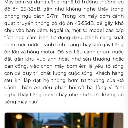
Máy bơm sử dụng công nghệ từ trường thường có
độ ồn 25-32dB, gần như không nghe thấy trong
phòng ngủ cách 5-7m. Trong khi máy bơm cánh
quạt truyền thống có độ ồn 45-55dB, dễ gây khó
chịu vào ban đêm. Ngoài ra, một số model cao cấp
tích hợp cảm biến tự động điều chỉnh công suất
theo mực nước, tránh tình trạng chạy khô gây tiếng
ồn lớn và hỏng motor. Đối với tiểu cảnh chum nước
đặt gần khu vực sinh hoạt như sân thượng hoặc
ban công, việc chọn máy bơm êm là yếu tố sống
còn để duy trì chất lượng cuộc sống. Khách hàng
sau khi lắp đặt hệ thống bơm từ trường của Đá
Cảnh Thiên An đều phản hồi rất hài lòng vì “chỉ
nghe thấy tiếng nước chảy nhẹ như suối, không có
tiếng máy nào”.