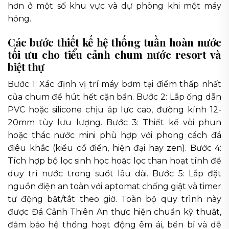
hơn ở một số khu vực và dự phòng khi một máy
hỏng.
Các bước thiết kế hệ thống tuần hoàn nước
tối ưu cho tiểu cảnh chum nước resort và
biệt thự
Bước 1: Xác định vị trí máy bơm tại điểm thấp nhất
của chum để hút hết cặn bẩn. Bước 2: Lắp ống dẫn
PVC hoặc silicone chịu áp lực cao, đường kính 12-
20mm tùy lưu lượng. Bước 3: Thiết kế vòi phun
hoặc thác nước mini phù hợp với phong cách đá
điêu khắc (kiểu cổ điển, hiện đại hay zen). Bước 4:
Tích hợp bộ lọc sinh học hoặc lọc than hoạt tính để
duy trì nước trong suốt lâu dài. Bước 5: Lắp đặt
nguồn điện an toàn với aptomat chống giật và timer
tự động bật/tắt theo giờ. Toàn bộ quy trình này
được Đá Cảnh Thiên An thực hiện chuẩn kỹ thuật,
đảm bảo hệ thống hoạt động êm ái, bền bỉ và dễ