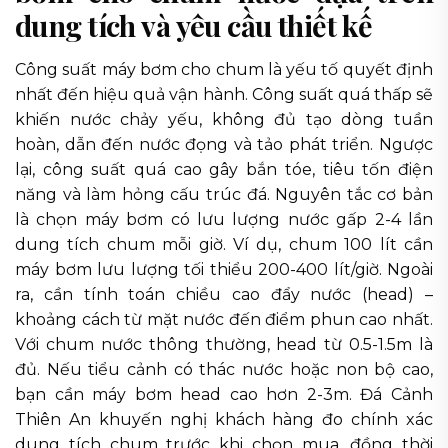
dung tích và yêu cầu thiết kế
Công suất máy bơm cho chum là yếu tố quyết định
nhất đến hiệu quả vận hành. Công suất quá thấp sẽ
khiến nước chảy yếu, không đủ tạo dòng tuần
hoàn, dẫn đến nước đọng và tảo phát triển. Ngược
lại, công suất quá cao gây bắn tóe, tiêu tốn điện
năng và làm hỏng cấu trúc đá. Nguyên tắc cơ bản
là chọn máy bơm có lưu lượng nước gấp 2-4 lần
dung tích chum mỗi giờ. Ví dụ, chum 100 lít cần
máy bơm lưu lượng tối thiểu 200-400 lít/giờ. Ngoài
ra, cần tính toán chiều cao đẩy nước (head) –
khoảng cách từ mặt nước đến điểm phun cao nhất.
Với chum nước thông thường, head từ 0.5-1.5m là
đủ. Nếu tiểu cảnh có thác nước hoặc non bộ cao,
bạn cần máy bơm head cao hơn 2-3m. Đá Cảnh
Thiên An khuyến nghị khách hàng đo chính xác
dung tích chum trước khi chọn mua, đồng thời