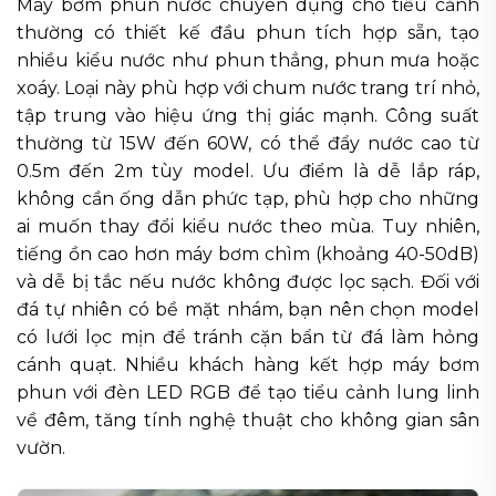
Máy bơm phun nước chuyên dụng cho tiểu cảnh
thường có thiết kế đầu phun tích hợp sẵn, tạo
nhiều kiểu nước như phun thẳng, phun mưa hoặc
xoáy. Loại này phù hợp với chum nước trang trí nhỏ,
tập trung vào hiệu ứng thị giác mạnh. Công suất
thường từ 15W đến 60W, có thể đẩy nước cao từ
0.5m đến 2m tùy model. Ưu điểm là dễ lắp ráp,
không cần ống dẫn phức tạp, phù hợp cho những
ai muốn thay đổi kiểu nước theo mùa. Tuy nhiên,
tiếng ồn cao hơn máy bơm chìm (khoảng 40-50dB)
và dễ bị tắc nếu nước không được lọc sạch. Đối với
đá tự nhiên có bề mặt nhám, bạn nên chọn model
có lưới lọc mịn để tránh cặn bẩn từ đá làm hỏng
cánh quạt. Nhiều khách hàng kết hợp máy bơm
phun với đèn LED RGB để tạo tiểu cảnh lung linh
về đêm, tăng tính nghệ thuật cho không gian sân
vườn.