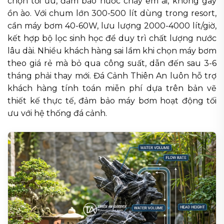
chọn tối ưu, đảm bảo nước chảy êm ái, không gây
ồn ào. Với chum lớn 300-500 lít dùng trong resort,
cần máy bơm 40-60W, lưu lượng 2000-4000 lít/giờ,
kết hợp bộ lọc sinh học để duy trì chất lượng nước
lâu dài. Nhiều khách hàng sai lầm khi chọn máy bơm
theo giá rẻ mà bỏ qua công suất, dẫn đến sau 3-6
tháng phải thay mới. Đá Cảnh Thiên An luôn hỗ trợ
khách hàng tính toán miễn phí dựa trên bản vẽ
thiết kế thực tế, đảm bảo máy bơm hoạt động tối
ưu với hệ thống đá cảnh.