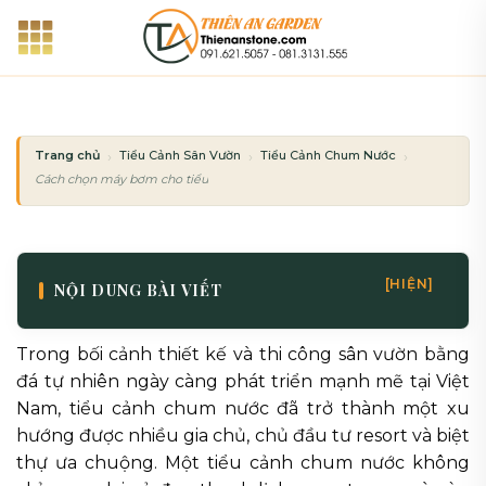
Bỏ
qua
nội
dung
Trang chủ
Tiểu Cảnh Sân Vườn
Tiểu Cảnh Chum Nước
Cách chọn máy bơm cho tiểu cảnh chum nước hoạt động êm ái, bền bỉ
[HIỆN]
NỘI DUNG BÀI VIẾT
Trong bối cảnh thiết kế và thi công sân vườn bằng
đá tự nhiên ngày càng phát triển mạnh mẽ tại Việt
Nam, tiểu cảnh chum nước đã trở thành một xu
hướng được nhiều gia chủ, chủ đầu tư resort và biệt
thự ưa chuộng. Một tiểu cảnh chum nước không