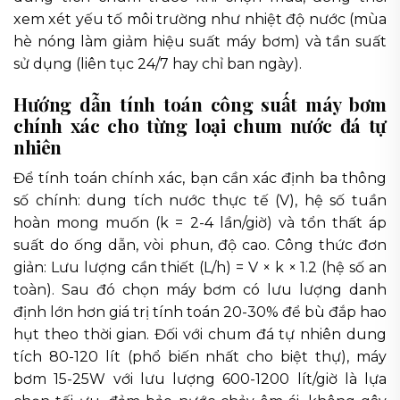
xem xét yếu tố môi trường như nhiệt độ nước (mùa
hè nóng làm giảm hiệu suất máy bơm) và tần suất
sử dụng (liên tục 24/7 hay chỉ ban ngày).
Hướng dẫn tính toán công suất máy bơm
chính xác cho từng loại chum nước đá tự
nhiên
Để tính toán chính xác, bạn cần xác định ba thông
số chính: dung tích nước thực tế (V), hệ số tuần
hoàn mong muốn (k = 2-4 lần/giờ) và tổn thất áp
suất do ống dẫn, vòi phun, độ cao. Công thức đơn
giản: Lưu lượng cần thiết (L/h) = V × k × 1.2 (hệ số an
toàn). Sau đó chọn máy bơm có lưu lượng danh
định lớn hơn giá trị tính toán 20-30% để bù đắp hao
hụt theo thời gian. Đối với chum đá tự nhiên dung
tích 80-120 lít (phổ biến nhất cho biệt thự), máy
bơm 15-25W với lưu lượng 600-1200 lít/giờ là lựa