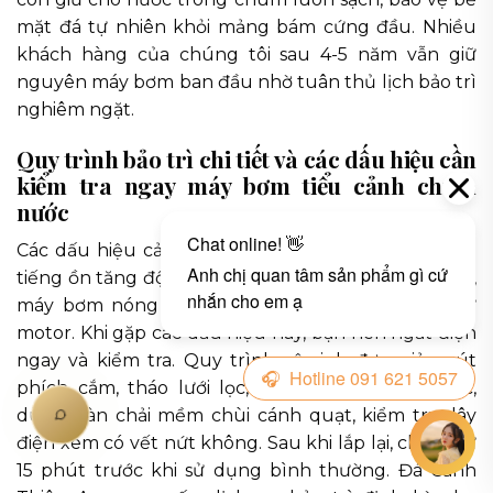
mặt đá tự nhiên khỏi mảng bám cứng đầu. Nhiều
khách hàng của chúng tôi sau 4-5 năm vẫn giữ
nguyên máy bơm ban đầu nhờ tuân thủ lịch bảo trì
nghiêm ngặt.
Quy trình bảo trì chi tiết và các dấu hiệu cần
kiểm tra ngay máy bơm tiểu cảnh chum
nước
Các dấu hiệu cảnh báo máy bơm cần bảo trì ngay:
tiếng ồn tăng đột ngột, lưu lượng nước giảm rõ rệt,
máy bơm nóng bất thường, hoặc có mùi khét từ
motor. Khi gặp các dấu hiệu này, bạn nên ngắt điện
ngay và kiểm tra. Quy trình vệ sinh đơn giản: rút
phích cắm, tháo lưới lọc, rửa sạch dưới vòi nước,
dùng bàn chải mềm chùi cánh quạt, kiểm tra dây
điện xem có vết nứt không. Sau khi lắp lại, chạy thử
15 phút trước khi sử dụng bình thường. Đá Cảnh