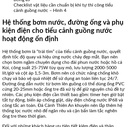
Checklist vật liệu cần chuẩn bị khi tự thi công tiểu
cảnh guồng nước – Hình 4
Hệ thống bơm nước, đường ống và phụ
kiện điện cho tiểu cảnh guồng nước
hoạt động ổn định
Hệ thống bơm là “trái tim” của tiểu cảnh guồng nước, quyết
định tốc độ quay và hiệu ứng nước chảy đẹp mắt. Bạn nên
chọn bơm ngầm chuyên dụng cho đài phun nước hoặc hồ cá
Koi, công suất 25-75W tùy quy mô, lưu lượng 2000-5000
lít/giờ và cột áp 1,5-3m. Bơm nên có chức năng chống khô
chạy và bảo vệ quá nhiệt để sử dụng an toàn liên tục 24/7.
Đường ống dẫn nước từ bơm lên guồng có thể dùng ống PVC
cứng 20-25mm hoặc ống tre đã xử lý để giữ nguyên chủ đề tự
nhiên. Các phụ kiện điện cần thiết bao gồm: timer hẹn giờ bật
tắt tự động, biến áp chống giật, dây điện chống nước IP68 và
công tắc an toàn. Đá Cảnh Thiên An khuyên nên lắp thêm hệ
thống lọc nước nhỏ để ngăn rêu và cặn bẩn làm tắc nghẽn
ống tre theo thời gian.
Đối với những khách hàng ưu tiên tiết kiệm điện và thân