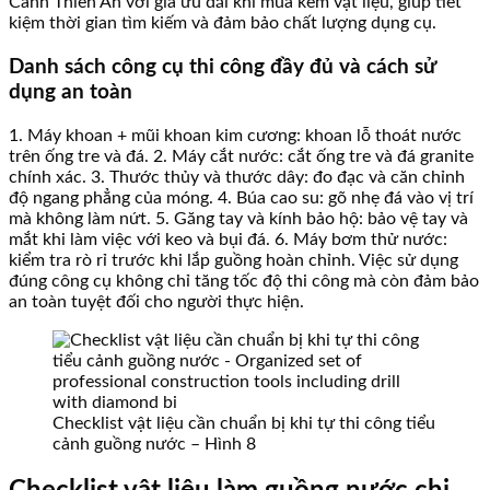
Cảnh Thiên An với giá ưu đãi khi mua kèm vật liệu, giúp tiết
kiệm thời gian tìm kiếm và đảm bảo chất lượng dụng cụ.
Danh sách công cụ thi công đầy đủ và cách sử
dụng an toàn
1. Máy khoan + mũi khoan kim cương: khoan lỗ thoát nước
trên ống tre và đá. 2. Máy cắt nước: cắt ống tre và đá granite
chính xác. 3. Thước thủy và thước dây: đo đạc và căn chỉnh
độ ngang phẳng của móng. 4. Búa cao su: gõ nhẹ đá vào vị trí
mà không làm nứt. 5. Găng tay và kính bảo hộ: bảo vệ tay và
mắt khi làm việc với keo và bụi đá. 6. Máy bơm thử nước:
kiểm tra rò rỉ trước khi lắp guồng hoàn chỉnh. Việc sử dụng
đúng công cụ không chỉ tăng tốc độ thi công mà còn đảm bảo
an toàn tuyệt đối cho người thực hiện.
Checklist vật liệu cần chuẩn bị khi tự thi công tiểu
cảnh guồng nước – Hình 8