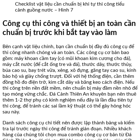
Checklist vật liệu cần chuẩn bị khi tự thi công tiểu
cảnh guồng nước – Hình 7
Công cụ thi công và thiết bị an toàn cần
chuẩn bị trước khi bắt tay vào làm
Bên cạnh vật liệu chính, bạn cần chuẩn bị đầy đủ công cụ để
thi công nhanh chóng và an toàn. Các công cụ cơ bản bao
gồm: máy khoan cầm tay (có mũi khoan kim cương cho đá),
máy cắt nước (để cắt ống tre và đá), thước dây, thước thủy,
búa cao su, bay trét vữa, xẻng, xô đựng, găng tay cao su, kính
bảo hộ và giày chống trượt. Đối với hệ thống điện, cần thêm
đồng hồ đo điện trở, kìm cắt dây và băng keo cách điện. Nếu
thi công trên nền đất mềm, nên chuẩn bị máy đầm nền nhỏ để
tạo móng vững chắc. Đá Cảnh Thiên An khuyên bạn nên thuê
thêm 1-2 thợ phụ có kinh nghiệm nếu đây là lần đầu tiên tự
thi công, để tránh các sai lầm kỹ thuật có thể gây hỏng hóc
sau này.
Danh sách công cụ chi tiết nên được lập thành bảng và kiểm
tra lại trước ngày thi công để tránh gián đoạn. Nhiều khách
hàng của chúng tôi chọn mua combo công cụ cơ bản từ Đá