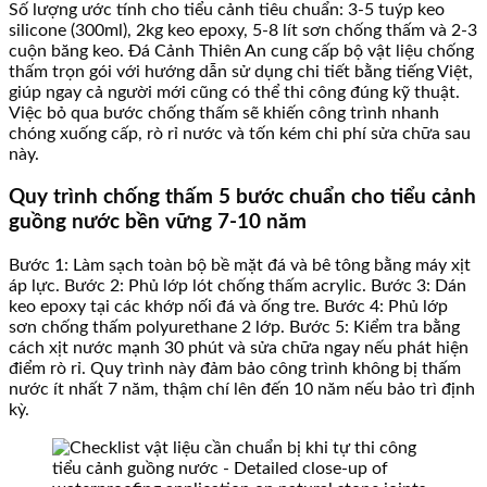
Số lượng ước tính cho tiểu cảnh tiêu chuẩn: 3-5 tuýp keo
silicone (300ml), 2kg keo epoxy, 5-8 lít sơn chống thấm và 2-3
cuộn băng keo. Đá Cảnh Thiên An cung cấp bộ vật liệu chống
thấm trọn gói với hướng dẫn sử dụng chi tiết bằng tiếng Việt,
giúp ngay cả người mới cũng có thể thi công đúng kỹ thuật.
Việc bỏ qua bước chống thấm sẽ khiến công trình nhanh
chóng xuống cấp, rò rỉ nước và tốn kém chi phí sửa chữa sau
này.
Quy trình chống thấm 5 bước chuẩn cho tiểu cảnh
guồng nước bền vững 7-10 năm
Bước 1: Làm sạch toàn bộ bề mặt đá và bê tông bằng máy xịt
áp lực. Bước 2: Phủ lớp lót chống thấm acrylic. Bước 3: Dán
keo epoxy tại các khớp nối đá và ống tre. Bước 4: Phủ lớp
sơn chống thấm polyurethane 2 lớp. Bước 5: Kiểm tra bằng
cách xịt nước mạnh 30 phút và sửa chữa ngay nếu phát hiện
điểm rò rỉ. Quy trình này đảm bảo công trình không bị thấm
nước ít nhất 7 năm, thậm chí lên đến 10 năm nếu bảo trì định
kỳ.