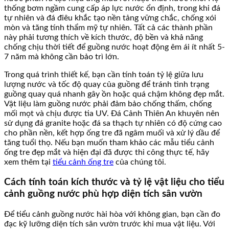
thống bơm ngầm cung cấp áp lực nước ổn định, trong khi đá
tự nhiên và đá điêu khắc tạo nền tảng vững chắc, chống xói
mòn và tăng tính thẩm mỹ tự nhiên. Tất cả các thành phần
này phải tương thích về kích thước, độ bền và khả năng
chống chịu thời tiết để guồng nước hoạt động êm ái ít nhất 5-
7 năm mà không cần bảo trì lớn.
Trong quá trình thiết kế, bạn cần tính toán tỷ lệ giữa lưu
lượng nước và tốc độ quay của guồng để tránh tình trạng
guồng quay quá nhanh gây ồn hoặc quá chậm không đẹp mắt.
Vật liệu làm guồng nước phải đảm bảo chống thấm, chống
mối mọt và chịu được tia UV. Đá Cảnh Thiên An khuyên nên
sử dụng đá granite hoặc đá sa thạch tự nhiên có độ cứng cao
cho phần nền, kết hợp ống tre đã ngâm muối và xử lý dầu để
tăng tuổi thọ. Nếu bạn muốn tham khảo các mẫu tiểu cảnh
ống tre đẹp mắt và hiện đại đã được thi công thực tế, hãy
xem thêm tại
tiểu cảnh ống tre
của chúng tôi.
Cách tính toán kích thước và tỷ lệ vật liệu cho tiểu
cảnh guồng nước phù hợp diện tích sân vườn
Để tiểu cảnh guồng nước hài hòa với không gian, bạn cần đo
đạc kỹ lưỡng diện tích sân vườn trước khi mua vật liệu. Với