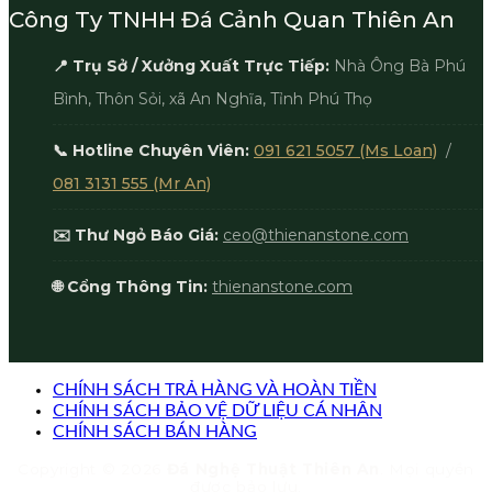
Công Ty TNHH Đá Cảnh Quan Thiên An
📍 Trụ Sở / Xưởng Xuất Trực Tiếp:
Nhà Ông Bà Phú
Bình, Thôn Sỏi, xã An Nghĩa, Tỉnh Phú Thọ
📞 Hotline Chuyên Viên:
091 621 5057 (Ms Loan)
/
081 3131 555 (Mr An)
✉️ Thư Ngỏ Báo Giá:
ceo@thienanstone.com
🌐 Cổng Thông Tin:
thienanstone.com
CHÍNH SÁCH TRẢ HÀNG VÀ HOÀN TIỀN
CHÍNH SÁCH BẢO VỆ DỮ LIỆU CÁ NHÂN
CHÍNH SÁCH BÁN HÀNG
Copyright © 2026
Đá Nghệ Thuật Thiên An
. Mọi quyền
được bảo lưu.