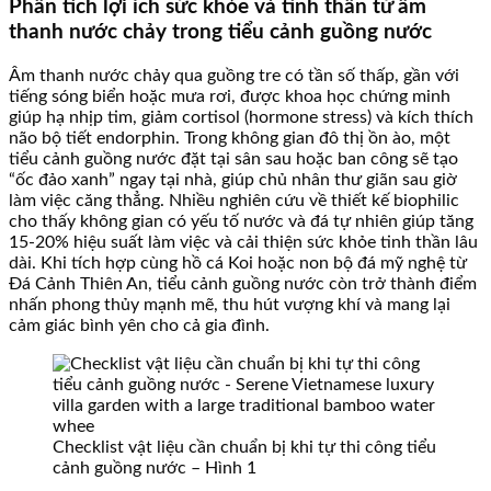
Phân tích lợi ích sức khỏe và tinh thần từ âm
thanh nước chảy trong tiểu cảnh guồng nước
Âm thanh nước chảy qua guồng tre có tần số thấp, gần với
tiếng sóng biển hoặc mưa rơi, được khoa học chứng minh
giúp hạ nhịp tim, giảm cortisol (hormone stress) và kích thích
não bộ tiết endorphin. Trong không gian đô thị ồn ào, một
tiểu cảnh guồng nước đặt tại sân sau hoặc ban công sẽ tạo
“ốc đảo xanh” ngay tại nhà, giúp chủ nhân thư giãn sau giờ
làm việc căng thẳng. Nhiều nghiên cứu về thiết kế biophilic
cho thấy không gian có yếu tố nước và đá tự nhiên giúp tăng
15-20% hiệu suất làm việc và cải thiện sức khỏe tinh thần lâu
dài. Khi tích hợp cùng hồ cá Koi hoặc non bộ đá mỹ nghệ từ
Đá Cảnh Thiên An, tiểu cảnh guồng nước còn trở thành điểm
nhấn phong thủy mạnh mẽ, thu hút vượng khí và mang lại
cảm giác bình yên cho cả gia đình.
Checklist vật liệu cần chuẩn bị khi tự thi công tiểu
cảnh guồng nước – Hình 1