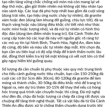
tạo nền tảng vững chắc chống xói mòn mà còn mang lại vẻ
đẹp thô mộc, gần gũi thiên nhiên mà không vật liệu nhân tạo
nào sánh kịp. Các loại đá phù hợp nhất bao gồm đá cuội sông
(dùng trải nền, tạo hiệu ứng nước chảy tự nhiên), đá granite
xám hoặc đen (dùng làm khung đỡ guồng, chịu lực tốt), đá sa
thạch vàng hoặc nâu (dùng điêu khắc chi tiết nhỏ như thác
nước mini hoặc tượng nhỏ), và đá núi tự nhiên có hình thù
độc đáo (dùng làm điểm nhấn trang trí). Đá Cảnh Thiên An
cung cấp toàn bộ các loại đá này với nguồn gốc rõ ràng từ
các mỏ uy tín tại Ninh Bình, Thanh Hóa, Nghệ An, đảm bảo
độ cứng, độ bền và màu sắc tự nhiên đẹp mắt. Khi chọn đá,
bạn cần ưu tiên loại có độ xốp thấp để tránh thấm nước lâu
dài, đồng thời kiểm tra kỹ bề mặt không có vết nứt lớn có thể
gây nguy hiểm khi guồng quay.
Số lượng đá cần chuẩn bị phụ thuộc vào quy mô: trung bình
cho tiểu cảnh guồng nước tiêu chuẩn, bạn cần 150-250kg đá
cuội các cỡ (từ 5cm đến 30cm), 80-120kg đá granite để làm
móng và thành chắn, 30-50kg đá điêu khắc nhỏ để trang trí.
Ngoài ra, nên dự trù thêm 10-15% để thay thế nếu có hỏng
hóc trong quá trình vận chuyển hoặc thi công. Đá mỹ nghệ
như đèn đá, chậu đá hoặc tượng cá chép đá cũng rất được ưa
chuộng để tăng tính nghệ thuật. Tất cả vật liệu đá từ Đá Cảnh
Thiên An đều được xử lý chống thấm chuyên dụng trước khi