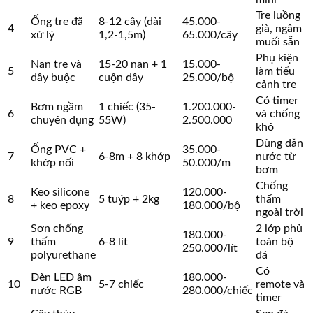
Tre luồng
Ống tre đã
8-12 cây (dài
45.000-
4
già, ngâm
xử lý
1,2-1,5m)
65.000/cây
muối sẵn
Phụ kiện
Nan tre và
15-20 nan + 1
15.000-
5
làm tiểu
dây buộc
cuộn dây
25.000/bộ
cảnh tre
Có timer
Bơm ngầm
1 chiếc (35-
1.200.000-
6
và chống
chuyên dụng
55W)
2.500.000
khô
Dùng dẫn
Ống PVC +
35.000-
7
6-8m + 8 khớp
nước từ
khớp nối
50.000/m
bơm
Chống
Keo silicone
120.000-
8
5 tuýp + 2kg
thấm
+ keo epoxy
180.000/bộ
ngoài trời
Sơn chống
2 lớp phủ
180.000-
9
thấm
6-8 lít
toàn bộ
250.000/lít
polyurethane
đá
Có
Đèn LED âm
180.000-
10
5-7 chiếc
remote và
nước RGB
280.000/chiếc
timer