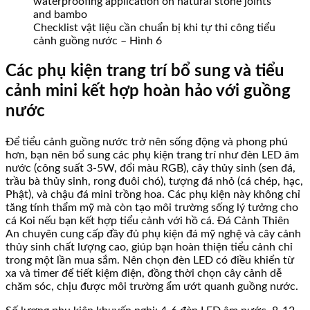
Checklist vật liệu cần chuẩn bị khi tự thi công tiểu
cảnh guồng nước – Hình 6
Các phụ kiện trang trí bổ sung và tiểu
cảnh mini kết hợp hoàn hảo với guồng
nước
Để tiểu cảnh guồng nước trở nên sống động và phong phú
hơn, bạn nên bổ sung các phụ kiện trang trí như đèn LED âm
nước (công suất 3-5W, đổi màu RGB), cây thủy sinh (sen đá,
trầu bà thủy sinh, rong đuôi chó), tượng đá nhỏ (cá chép, hạc,
Phật), và chậu đá mini trồng hoa. Các phụ kiện này không chỉ
tăng tính thẩm mỹ mà còn tạo môi trường sống lý tưởng cho
cá Koi nếu bạn kết hợp tiểu cảnh với hồ cá. Đá Cảnh Thiên
An chuyên cung cấp đầy đủ phụ kiện đá mỹ nghệ và cây cảnh
thủy sinh chất lượng cao, giúp bạn hoàn thiện tiểu cảnh chỉ
trong một lần mua sắm. Nên chọn đèn LED có điều khiển từ
xa và timer để tiết kiệm điện, đồng thời chọn cây cảnh dễ
chăm sóc, chịu được môi trường ẩm ướt quanh guồng nước.