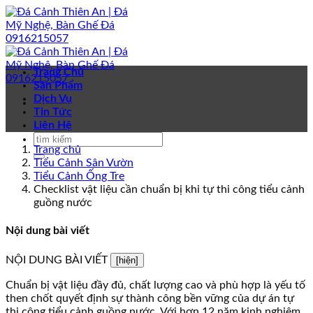
Bỏ
qua
nội
dung
Trang Chủ
Sản Phẩm
Dịch Vụ
Tin Tức
Liên Hệ
Trang chủ
Tiểu Cảnh Sân Vườn
Tiểu Cảnh Ống Tre
Checklist vật liệu cần chuẩn bị khi tự thi công tiểu cảnh
guồng nước
Nội dung bài viết
NỘI DUNG BÀI VIẾT
[hiện]
Chuẩn bị vật liệu đầy đủ, chất lượng cao và phù hợp là yếu tố
then chốt quyết định sự thành công bền vững của dự án tự
thi công tiểu cảnh guồng nước. Với hơn 12 năm kinh nghiệm