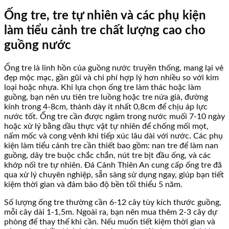
Ống tre, tre tự nhiên và các phụ kiện
làm tiểu cảnh tre chất lượng cao cho
guồng nước
Ống tre là linh hồn của guồng nước truyền thống, mang lại vẻ
đẹp mộc mạc, gần gũi và chi phí hợp lý hơn nhiều so với kim
loại hoặc nhựa. Khi lựa chọn ống tre làm thác hoặc làm
guồng, bạn nên ưu tiên tre luồng hoặc tre nứa già, đường
kính trong 4-8cm, thành dày ít nhất 0,8cm để chịu áp lực
nước tốt. Ống tre cần được ngâm trong nước muối 7-10 ngày
hoặc xử lý bằng dầu thực vật tự nhiên để chống mối mọt,
nấm mốc và cong vênh khi tiếp xúc lâu dài với nước. Các phụ
kiện làm tiểu cảnh tre cần thiết bao gồm: nan tre để làm nan
guồng, dây tre buộc chắc chắn, nút tre bịt đầu ống, và các
khớp nối tre tự nhiên. Đá Cảnh Thiên An cung cấp ống tre đã
qua xử lý chuyên nghiệp, sẵn sàng sử dụng ngay, giúp bạn tiết
kiệm thời gian và đảm bảo độ bền tối thiểu 5 năm.
Số lượng ống tre thường cần 6-12 cây tùy kích thước guồng,
mỗi cây dài 1-1,5m. Ngoài ra, bạn nên mua thêm 2-3 cây dự
phòng để thay thế khi cần. Nếu muốn tiết kiệm thời gian và