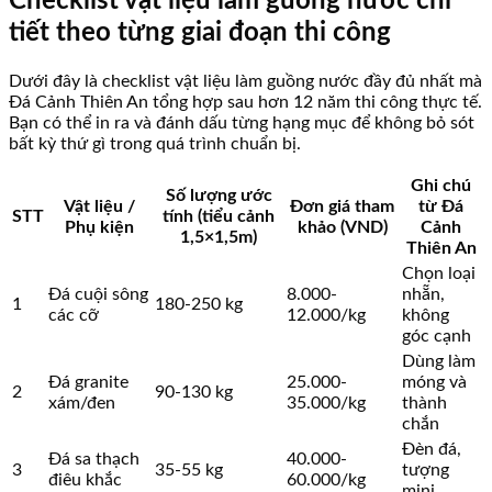
Checklist vật liệu làm guồng nước chi
tiết theo từng giai đoạn thi công
Dưới đây là checklist vật liệu làm guồng nước đầy đủ nhất mà
Đá Cảnh Thiên An tổng hợp sau hơn 12 năm thi công thực tế.
Bạn có thể in ra và đánh dấu từng hạng mục để không bỏ sót
bất kỳ thứ gì trong quá trình chuẩn bị.
Ghi chú
Số lượng ước
Vật liệu /
Đơn giá tham
từ Đá
STT
tính (tiểu cảnh
Phụ kiện
khảo (VND)
Cảnh
1,5×1,5m)
Thiên An
Chọn loại
Đá cuội sông
8.000-
nhẵn,
1
180-250 kg
các cỡ
12.000/kg
không
góc cạnh
Dùng làm
Đá granite
25.000-
móng và
2
90-130 kg
xám/đen
35.000/kg
thành
chắn
Đèn đá,
Đá sa thạch
40.000-
3
35-55 kg
tượng
điêu khắc
60.000/kg
mini