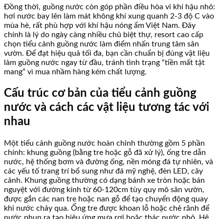
Đồng thời, guồng nước còn góp phần điều hòa vi khí hậu nhỏ:
hơi nước bay lên làm mát không khí xung quanh 2-3 độ C vào
mùa hè, rất phù hợp với khí hậu nóng ẩm Việt Nam. Đây
chính là lý do ngày càng nhiều chủ biệt thự, resort cao cấp
chọn tiểu cảnh guồng nước làm điểm nhấn trung tâm sân
vườn. Để đạt hiệu quả tối đa, bạn cần chuẩn bị đúng vật liệu
làm guồng nước ngay từ đầu, tránh tình trạng “tiền mất tật
mang” vì mua nhầm hàng kém chất lượng.
Cấu trúc cơ bản của tiểu cảnh guồng
nước và cách các vật liệu tương tác với
nhau
Một tiểu cảnh guồng nước hoàn chỉnh thường gồm 5 phần
chính: khung guồng (bằng tre hoặc gỗ đã xử lý), ống tre dẫn
nước, hệ thống bơm và đường ống, nền móng đá tự nhiên, và
các yếu tố trang trí bổ sung như đá mỹ nghệ, đèn LED, cây
cảnh. Khung guồng thường có dạng bánh xe tròn hoặc bán
nguyệt với đường kính từ 60-120cm tùy quy mô sân vườn,
được gắn các nan tre hoặc nan gỗ để tạo chuyển động quay
khi nước chảy qua. Ống tre được khoan lỗ hoặc chẻ rãnh để
nước phun ra tạo hiệu ứng mưa rơi hoặc thác nước nhỏ. Hệ