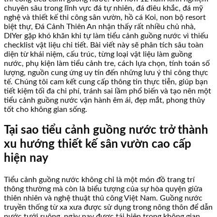
chuyên sâu trong lĩnh vực đá tự nhiên, đá điêu khắc, đá mỹ
nghệ và thiết kế thi công sân vườn, hồ cá Koi, non bộ resort
biệt thự, Đá Cảnh Thiên An nhận thấy rất nhiều chủ nhà,
DIYer gặp khó khăn khi tự làm tiểu cảnh guồng nước vì thiếu
checklist vật liệu chi tiết. Bài viết này sẽ phân tích sâu toàn
diện từ khái niệm, cấu trúc, từng loại vật liệu làm guồng
nước, phụ kiện làm tiểu cảnh tre, cách lựa chọn, tính toán số
lượng, nguồn cung ứng uy tín đến những lưu ý thi công thực
tế. Chúng tôi cam kết cung cấp thông tin thực tiễn, giúp bạn
tiết kiệm tối đa chi phí, tránh sai lầm phổ biến và tạo nên một
tiểu cảnh guồng nước vận hành êm ái, đẹp mắt, phong thủy
tốt cho không gian sống.
Tại sao tiểu cảnh guồng nước trở thành
xu hướng thiết kế sân vườn cao cấp
hiện nay
Tiểu cảnh guồng nước không chỉ là một món đồ trang trí
thông thường mà còn là biểu tượng của sự hòa quyện giữa
thiên nhiên và nghệ thuật thủ công Việt Nam. Guồng nước
truyền thống từ xa xưa được sử dụng trong nông thôn để dẫn
nước tưới ruộng, ngày nay được tái hiện trong không gian