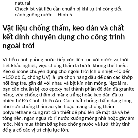
Checklist vật liệu cần chuẩn bị khi tự thi công tiểu
cảnh guồng nước – Hình 5
Vật liệu chống thấm, keo dán và chất
kết dính chuyên dụng cho công trình
ngoài trời
Vì tiểu cảnh guồng nước tiếp xúc liên tục với nước và thời
tiết khắc nghiệt, việc chống thấm là bước không thể thiếu.
Keo silicone chuyên dụng cho ngoài trời (chịu nhiệt -40 đến
+150 độ C, chống UV) là lựa chọn hàng đầu để dán các khớp
nối ống tre, gắn đá với nhau và bịt kín nền móng. Ngoài ra,
bạn cần chuẩn bị keo epoxy hai thành phần để dán đá granite
nặng, vữa chống thấm xi măng trắng hoặc keo dán đá tự
nhiên từ Đá Cảnh Thiên An. Các chất chống thấm dạng lỏng
như sơn chống thấm acrylic hoặc màng chống thấm
polyurethane cũng rất cần thiết để phủ lên bề mặt đá và bê
tông nền, ngăn ngừa rò rỉ nước xuống móng nhà hoặc gây ẩm
mốc. Nên mua thêm băng keo chống nước và lưới thủy tinh
để gia cố các vị trí chịu lực lớn.