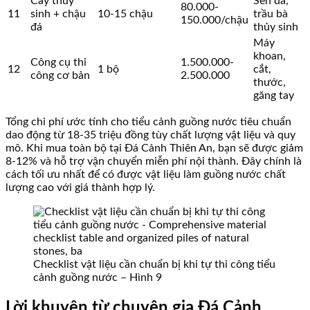
Cây thủy
Sen đá,
80.000-
11
sinh + chậu
10-15 chậu
trầu bà
150.000/chậu
đá
thủy sinh
Máy
khoan,
Công cụ thi
1.500.000-
12
1 bộ
cắt,
công cơ bản
2.500.000
thước,
găng tay
Tổng chi phí ước tính cho tiểu cảnh guồng nước tiêu chuẩn
dao động từ 18-35 triệu đồng tùy chất lượng vật liệu và quy
mô. Khi mua toàn bộ tại Đá Cảnh Thiên An, bạn sẽ được giảm
8-12% và hỗ trợ vận chuyển miễn phí nội thành. Đây chính là
cách tối ưu nhất để có được vật liệu làm guồng nước chất
lượng cao với giá thành hợp lý.
Checklist vật liệu cần chuẩn bị khi tự thi công tiểu
cảnh guồng nước – Hình 9
Lời khuyên từ chuyên gia Đá Cảnh