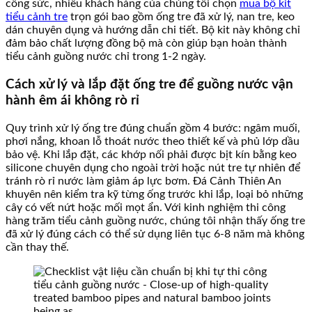
công sức, nhiều khách hàng của chúng tôi chọn
mua bộ kit
tiểu cảnh tre
trọn gói bao gồm ống tre đã xử lý, nan tre, keo
dán chuyên dụng và hướng dẫn chi tiết. Bộ kit này không chỉ
đảm bảo chất lượng đồng bộ mà còn giúp bạn hoàn thành
tiểu cảnh guồng nước chỉ trong 1-2 ngày.
Cách xử lý và lắp đặt ống tre để guồng nước vận
hành êm ái không rò rỉ
Quy trình xử lý ống tre đúng chuẩn gồm 4 bước: ngâm muối,
phơi nắng, khoan lỗ thoát nước theo thiết kế và phủ lớp dầu
bảo vệ. Khi lắp đặt, các khớp nối phải được bịt kín bằng keo
silicone chuyên dụng cho ngoài trời hoặc nút tre tự nhiên để
tránh rò rỉ nước làm giảm áp lực bơm. Đá Cảnh Thiên An
khuyên nên kiểm tra kỹ từng ống trước khi lắp, loại bỏ những
cây có vết nứt hoặc mối mọt ẩn. Với kinh nghiệm thi công
hàng trăm tiểu cảnh guồng nước, chúng tôi nhận thấy ống tre
đã xử lý đúng cách có thể sử dụng liên tục 6-8 năm mà không
cần thay thế.