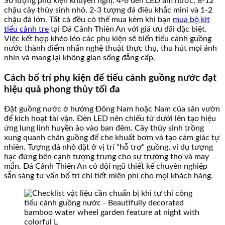
Số lượng phụ kiện khuyến nghị: 4-6 đèn LED âm nước, 8-12
chậu cây thủy sinh nhỏ, 2-3 tượng đá điêu khắc mini và 1-2
chậu đá lớn. Tất cả đều có thể mua kèm khi bạn
mua bộ kit
tiểu cảnh tre
tại Đá Cảnh Thiên An với giá ưu đãi đặc biệt.
Việc kết hợp khéo léo các phụ kiện sẽ biến tiểu cảnh guồng
nước thành điểm nhấn nghệ thuật thực thụ, thu hút mọi ánh
nhìn và mang lại không gian sống đẳng cấp.
Cách bố trí phụ kiện để tiểu cảnh guồng nước đạt
hiệu quả phong thủy tối đa
Đặt guồng nước ở hướng Đông Nam hoặc Nam của sân vườn
để kích hoạt tài vận. Đèn LED nên chiếu từ dưới lên tạo hiệu
ứng lung linh huyền ảo vào ban đêm. Cây thủy sinh trồng
xung quanh chân guồng để che khuất bơm và tạo cảm giác tự
nhiên. Tượng đá nhỏ đặt ở vị trí “hỗ trợ” guồng, ví dụ tượng
hạc đứng bên cạnh tượng trưng cho sự trường thọ và may
mắn. Đá Cảnh Thiên An có đội ngũ thiết kế chuyên nghiệp
sẵn sàng tư vấn bố trí chi tiết miễn phí cho mọi khách hàng.