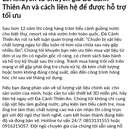
Thiên An và cách liên hệ để được hỗ trợ
tối ưu
Sau hơn 12 năm thi công hàng trăm tiểu cảnh guồng nước
cho biệt thự, resort và nhà vườn trên toàn quốc, Đá Cảnh
Thiên An rút ra kết luận quan trọng nhất: “Chuẩn bị vật liệu
chất lượng ngay từ đầu luôn rẻ hơn sửa chữa sau này gấp
nhiều lần”. Chúng tôi khuyên bạn nên ưu tiên mua vật liệu từ
đơn vị uy tín có nguồn gốc rõ ràng, có chính sách bảo hành
và hỗ trợ kỹ thuật sau thi công. Tránh mua hàng trôi nổi trên
mạng vì dễ gặp phải ống tre chưa xử lý, đá kém chất lượng
hoặc bơm không đúng công suất, dẫn đến công trình hỏng
hóc chỉ sau vài tháng sử dụng.
Nếu bạn đang phân vân về số lượng vật liệu chính xác cho
sân vườn của mình, hoặc cần tư vấn thiết kế 3D miễn phí, hãy
liên hệ ngay với Đá Cảnh Thiên An. Chúng tôi không chỉ cung
cấp vật liệu làm guồng nước, phụ kiện làm tiểu cảnh tre, mua
ống tre làm thác chất lượng cao mà còn nhận thi công trọn
gói với đội ngũ thợ lành nghề, cam kết hoàn thành đúng tiến
độ và đúng bản vẽ. Hotline tư vấn 24/7: 0813131555 hoặc
0916215057. Đội ngũ chuyên gia của chúng tôi sẵn sàng hỗ