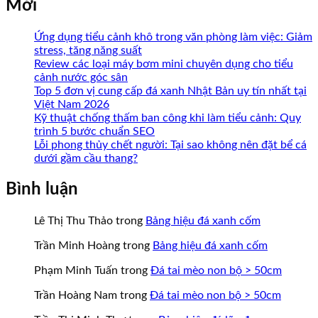
Mới
Ứng dụng tiểu cảnh khô trong văn phòng làm việc: Giảm
stress, tăng năng suất
Review các loại máy bơm mini chuyên dụng cho tiểu
cảnh nước góc sân
Top 5 đơn vị cung cấp đá xanh Nhật Bản uy tín nhất tại
Việt Nam 2026
Kỹ thuật chống thấm ban công khi làm tiểu cảnh: Quy
trình 5 bước chuẩn SEO
Lỗi phong thủy chết người: Tại sao không nên đặt bể cá
dưới gầm cầu thang?
Bình luận
Lê Thị Thu Thảo
trong
Bảng hiệu đá xanh cốm
Trần Minh Hoàng
trong
Bảng hiệu đá xanh cốm
Phạm Minh Tuấn
trong
Đá tai mèo non bộ > 50cm
Trần Hoàng Nam
trong
Đá tai mèo non bộ > 50cm