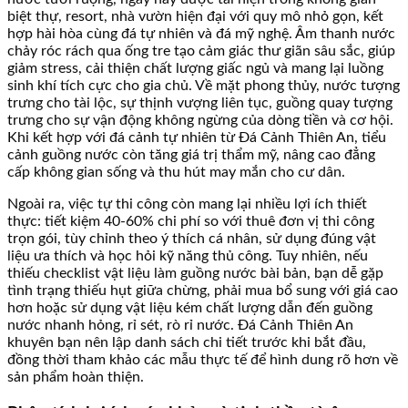
biệt thự, resort, nhà vườn hiện đại với quy mô nhỏ gọn, kết
hợp hài hòa cùng đá tự nhiên và đá mỹ nghệ. Âm thanh nước
chảy róc rách qua ống tre tạo cảm giác thư giãn sâu sắc, giúp
giảm stress, cải thiện chất lượng giấc ngủ và mang lại luồng
sinh khí tích cực cho gia chủ. Về mặt phong thủy, nước tượng
trưng cho tài lộc, sự thịnh vượng liên tục, guồng quay tượng
trưng cho sự vận động không ngừng của dòng tiền và cơ hội.
Khi kết hợp với đá cảnh tự nhiên từ Đá Cảnh Thiên An, tiểu
cảnh guồng nước còn tăng giá trị thẩm mỹ, nâng cao đẳng
cấp không gian sống và thu hút may mắn cho cư dân.
Ngoài ra, việc tự thi công còn mang lại nhiều lợi ích thiết
thực: tiết kiệm 40-60% chi phí so với thuê đơn vị thi công
trọn gói, tùy chỉnh theo ý thích cá nhân, sử dụng đúng vật
liệu ưa thích và học hỏi kỹ năng thủ công. Tuy nhiên, nếu
thiếu checklist vật liệu làm guồng nước bài bản, bạn dễ gặp
tình trạng thiếu hụt giữa chừng, phải mua bổ sung với giá cao
hơn hoặc sử dụng vật liệu kém chất lượng dẫn đến guồng
nước nhanh hỏng, rỉ sét, rò rỉ nước. Đá Cảnh Thiên An
khuyên bạn nên lập danh sách chi tiết trước khi bắt đầu,
đồng thời tham khảo các mẫu thực tế để hình dung rõ hơn về
sản phẩm hoàn thiện.