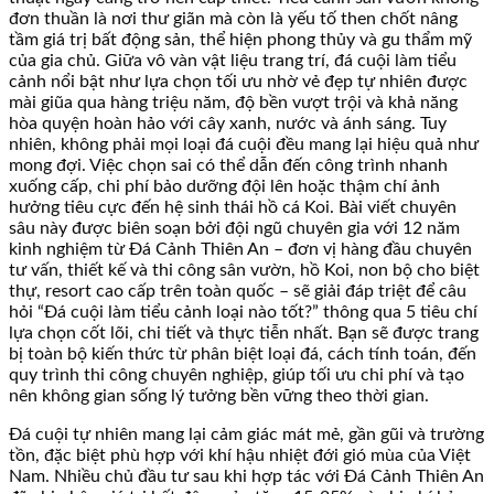
đơn thuần là nơi thư giãn mà còn là yếu tố then chốt nâng
tầm giá trị bất động sản, thể hiện phong thủy và gu thẩm mỹ
của gia chủ. Giữa vô vàn vật liệu trang trí, đá cuội làm tiểu
cảnh nổi bật như lựa chọn tối ưu nhờ vẻ đẹp tự nhiên được
mài giũa qua hàng triệu năm, độ bền vượt trội và khả năng
hòa quyện hoàn hảo với cây xanh, nước và ánh sáng. Tuy
nhiên, không phải mọi loại đá cuội đều mang lại hiệu quả như
mong đợi. Việc chọn sai có thể dẫn đến công trình nhanh
xuống cấp, chi phí bảo dưỡng đội lên hoặc thậm chí ảnh
hưởng tiêu cực đến hệ sinh thái hồ cá Koi. Bài viết chuyên
sâu này được biên soạn bởi đội ngũ chuyên gia với 12 năm
kinh nghiệm từ Đá Cảnh Thiên An – đơn vị hàng đầu chuyên
tư vấn, thiết kế và thi công sân vườn, hồ Koi, non bộ cho biệt
thự, resort cao cấp trên toàn quốc – sẽ giải đáp triệt để câu
hỏi “Đá cuội làm tiểu cảnh loại nào tốt?” thông qua 5 tiêu chí
lựa chọn cốt lõi, chi tiết và thực tiễn nhất. Bạn sẽ được trang
bị toàn bộ kiến thức từ phân biệt loại đá, cách tính toán, đến
quy trình thi công chuyên nghiệp, giúp tối ưu chi phí và tạo
nên không gian sống lý tưởng bền vững theo thời gian.
Đá cuội tự nhiên mang lại cảm giác mát mẻ, gần gũi và trường
tồn, đặc biệt phù hợp với khí hậu nhiệt đới gió mùa của Việt
Nam. Nhiều chủ đầu tư sau khi hợp tác với Đá Cảnh Thiên An