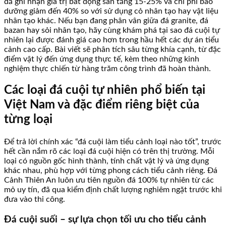
đã ghi nhận giá trị bất động sản tăng 15-25% và chi phí bảo
dưỡng giảm đến 40% so với sử dụng cỏ nhân tạo hay vật liệu
nhân tạo khác. Nếu bạn đang phân vân giữa đá granite, đá
bazan hay sỏi nhân tạo, hãy cùng khám phá tại sao đá cuội tự
nhiên lại được đánh giá cao hơn trong hầu hết các dự án tiểu
cảnh cao cấp. Bài viết sẽ phân tích sâu từng khía cạnh, từ đặc
điểm vật lý đến ứng dụng thực tế, kèm theo những kinh
nghiệm thực chiến từ hàng trăm công trình đã hoàn thành.
Các loại đá cuội tự nhiên phổ biến tại
Việt Nam và đặc điểm riêng biệt của
từng loại
Để trả lời chính xác “đá cuội làm tiểu cảnh loại nào tốt”, trước
hết cần nắm rõ các loại đá cuội hiện có trên thị trường. Mỗi
loại có nguồn gốc hình thành, tính chất vật lý và ứng dụng
khác nhau, phù hợp với từng phong cách tiểu cảnh riêng. Đá
Cảnh Thiên An luôn ưu tiên nguồn đá 100% tự nhiên từ các
mỏ uy tín, đã qua kiểm định chất lượng nghiêm ngặt trước khi
đưa vào thi công.
Đá cuội suối – sự lựa chọn tối ưu cho tiểu cảnh