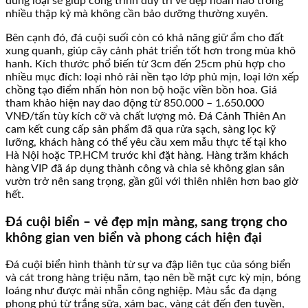
đúng loại sẽ giúp công trình duy trì vẻ đẹp hoàn hảo trong
nhiều thập kỷ mà không cần bảo dưỡng thường xuyên.
Bên cạnh đó, đá cuội suối còn có khả năng giữ ẩm cho đất
xung quanh, giúp cây cảnh phát triển tốt hơn trong mùa khô
hanh. Kích thước phổ biến từ 3cm đến 25cm phù hợp cho
nhiều mục đích: loại nhỏ rải nền tạo lớp phủ mịn, loại lớn xếp
chồng tạo điểm nhấn hòn non bộ hoặc viền bồn hoa. Giá
tham khảo hiện nay dao động từ 850.000 – 1.650.000
VNĐ/tấn tùy kích cỡ và chất lượng mỏ. Đá Cảnh Thiên An
cam kết cung cấp sản phẩm đã qua rửa sạch, sàng lọc kỹ
lưỡng, khách hàng có thể yêu cầu xem mẫu thực tế tại kho
Hà Nội hoặc TP.HCM trước khi đặt hàng. Hàng trăm khách
hàng VIP đã áp dụng thành công và chia sẻ không gian sân
vườn trở nên sang trọng, gần gũi với thiên nhiên hơn bao giờ
hết.
Đá cuội biển – vẻ đẹp mịn màng, sang trọng cho
không gian ven biển và phong cách hiện đại
Đá cuội biển hình thành từ sự va đập liên tục của sóng biển
và cát trong hàng triệu năm, tạo nên bề mặt cực kỳ mịn, bóng
loáng như được mài nhẵn công nghiệp. Màu sắc đa dạng
phong phú từ trắng sữa, xám bạc, vàng cát đến đen tuyền,