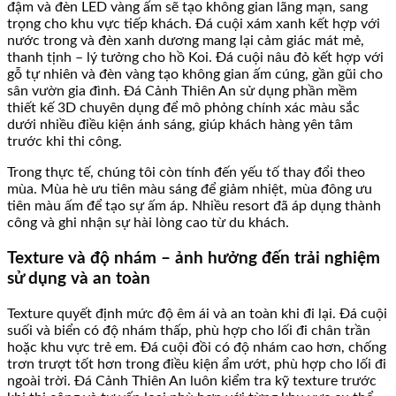
đậm và đèn LED vàng ấm sẽ tạo không gian lãng mạn, sang
trọng cho khu vực tiếp khách. Đá cuội xám xanh kết hợp với
nước trong và đèn xanh dương mang lại cảm giác mát mẻ,
thanh tịnh – lý tưởng cho hồ Koi. Đá cuội nâu đỏ kết hợp với
gỗ tự nhiên và đèn vàng tạo không gian ấm cúng, gần gũi cho
sân vườn gia đình. Đá Cảnh Thiên An sử dụng phần mềm
thiết kế 3D chuyên dụng để mô phỏng chính xác màu sắc
dưới nhiều điều kiện ánh sáng, giúp khách hàng yên tâm
trước khi thi công.
Trong thực tế, chúng tôi còn tính đến yếu tố thay đổi theo
mùa. Mùa hè ưu tiên màu sáng để giảm nhiệt, mùa đông ưu
tiên màu ấm để tạo sự ấm áp. Nhiều resort đã áp dụng thành
công và ghi nhận sự hài lòng cao từ du khách.
Texture và độ nhám – ảnh hưởng đến trải nghiệm
sử dụng và an toàn
Texture quyết định mức độ êm ái và an toàn khi đi lại. Đá cuội
suối và biển có độ nhám thấp, phù hợp cho lối đi chân trần
hoặc khu vực trẻ em. Đá cuội đồi có độ nhám cao hơn, chống
trơn trượt tốt hơn trong điều kiện ẩm ướt, phù hợp cho lối đi
ngoài trời. Đá Cảnh Thiên An luôn kiểm tra kỹ texture trước