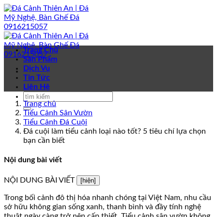
Bỏ
qua
nội
dung
Trang Chủ
Sản Phẩm
Dịch Vụ
Tin Tức
Liên Hệ
Trang chủ
Tiểu Cảnh Sân Vườn
Tiểu Cảnh Đá Cuội
Đá cuội làm tiểu cảnh loại nào tốt? 5 tiêu chí lựa chọn
bạn cần biết
Nội dung bài viết
NỘI DUNG BÀI VIẾT
[hiện]
Trong bối cảnh đô thị hóa nhanh chóng tại Việt Nam, nhu cầu
sở hữu không gian sống xanh, thanh bình và đầy tính nghệ
thuật ngày càng trở nên cấp thiết. Tiểu cảnh sân vườn không