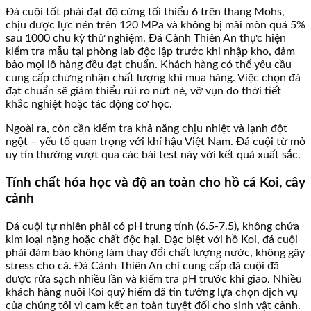
Đá cuội tốt phải đạt độ cứng tối thiểu 6 trên thang Mohs,
chịu được lực nén trên 120 MPa và không bị mài mòn quá 5%
sau 1000 chu kỳ thử nghiệm. Đá Cảnh Thiên An thực hiện
kiểm tra mẫu tại phòng lab độc lập trước khi nhập kho, đảm
bảo mọi lô hàng đều đạt chuẩn. Khách hàng có thể yêu cầu
cung cấp chứng nhận chất lượng khi mua hàng. Việc chọn đá
đạt chuẩn sẽ giảm thiểu rủi ro nứt nẻ, vỡ vụn do thời tiết
khắc nghiệt hoặc tác động cơ học.
Ngoài ra, còn cần kiểm tra khả năng chịu nhiệt và lạnh đột
ngột – yếu tố quan trọng với khí hậu Việt Nam. Đá cuội từ mỏ
uy tín thường vượt qua các bài test này với kết quả xuất sắc.
Tính chất hóa học và độ an toàn cho hồ cá Koi, cây
cảnh
Đá cuội tự nhiên phải có pH trung tính (6.5-7.5), không chứa
kim loại nặng hoặc chất độc hại. Đặc biệt với hồ Koi, đá cuội
phải đảm bảo không làm thay đổi chất lượng nước, không gây
stress cho cá. Đá Cảnh Thiên An chỉ cung cấp đá cuội đã
được rửa sạch nhiều lần và kiểm tra pH trước khi giao. Nhiều
khách hàng nuôi Koi quý hiếm đã tin tưởng lựa chọn dịch vụ
của chúng tôi vì cam kết an toàn tuyệt đối cho sinh vật cảnh.