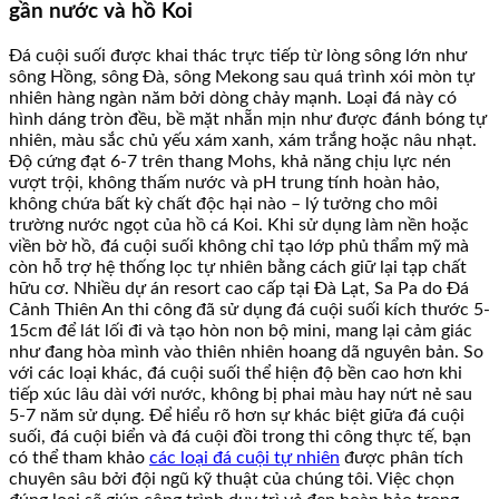
gần nước và hồ Koi
Đá cuội suối được khai thác trực tiếp từ lòng sông lớn như
sông Hồng, sông Đà, sông Mekong sau quá trình xói mòn tự
nhiên hàng ngàn năm bởi dòng chảy mạnh. Loại đá này có
hình dáng tròn đều, bề mặt nhẵn mịn như được đánh bóng tự
nhiên, màu sắc chủ yếu xám xanh, xám trắng hoặc nâu nhạt.
Độ cứng đạt 6-7 trên thang Mohs, khả năng chịu lực nén
vượt trội, không thấm nước và pH trung tính hoàn hảo,
không chứa bất kỳ chất độc hại nào – lý tưởng cho môi
trường nước ngọt của hồ cá Koi. Khi sử dụng làm nền hoặc
viền bờ hồ, đá cuội suối không chỉ tạo lớp phủ thẩm mỹ mà
còn hỗ trợ hệ thống lọc tự nhiên bằng cách giữ lại tạp chất
hữu cơ. Nhiều dự án resort cao cấp tại Đà Lạt, Sa Pa do Đá
Cảnh Thiên An thi công đã sử dụng đá cuội suối kích thước 5-
15cm để lát lối đi và tạo hòn non bộ mini, mang lại cảm giác
như đang hòa mình vào thiên nhiên hoang dã nguyên bản. So
với các loại khác, đá cuội suối thể hiện độ bền cao hơn khi
tiếp xúc lâu dài với nước, không bị phai màu hay nứt nẻ sau
5-7 năm sử dụng. Để hiểu rõ hơn sự khác biệt giữa đá cuội
suối, đá cuội biển và đá cuội đồi trong thi công thực tế, bạn
có thể tham khảo
các loại đá cuội tự nhiên
được phân tích
chuyên sâu bởi đội ngũ kỹ thuật của chúng tôi. Việc chọn