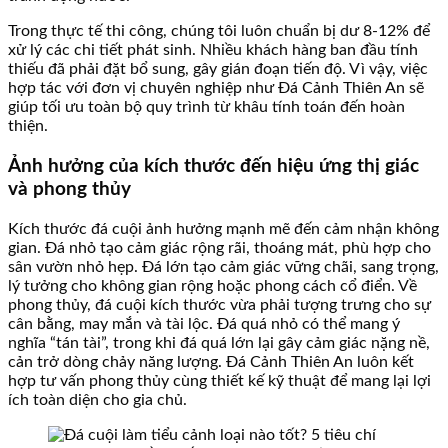
Trong thực tế thi công, chúng tôi luôn chuẩn bị dư 8-12% để
xử lý các chi tiết phát sinh. Nhiều khách hàng ban đầu tính
thiếu đã phải đặt bổ sung, gây gián đoạn tiến độ. Vì vậy, việc
hợp tác với đơn vị chuyên nghiệp như Đá Cảnh Thiên An sẽ
giúp tối ưu toàn bộ quy trình từ khâu tính toán đến hoàn
thiện.
Ảnh hưởng của kích thước đến hiệu ứng thị giác
và phong thủy
Kích thước đá cuội ảnh hưởng mạnh mẽ đến cảm nhận không
gian. Đá nhỏ tạo cảm giác rộng rãi, thoáng mát, phù hợp cho
sân vườn nhỏ hẹp. Đá lớn tạo cảm giác vững chãi, sang trọng,
lý tưởng cho không gian rộng hoặc phong cách cổ điển. Về
phong thủy, đá cuội kích thước vừa phải tượng trưng cho sự
cân bằng, may mắn và tài lộc. Đá quá nhỏ có thể mang ý
nghĩa “tán tài”, trong khi đá quá lớn lại gây cảm giác nặng nề,
cản trở dòng chảy năng lượng. Đá Cảnh Thiên An luôn kết
hợp tư vấn phong thủy cùng thiết kế kỹ thuật để mang lại lợi
ích toàn diện cho gia chủ.