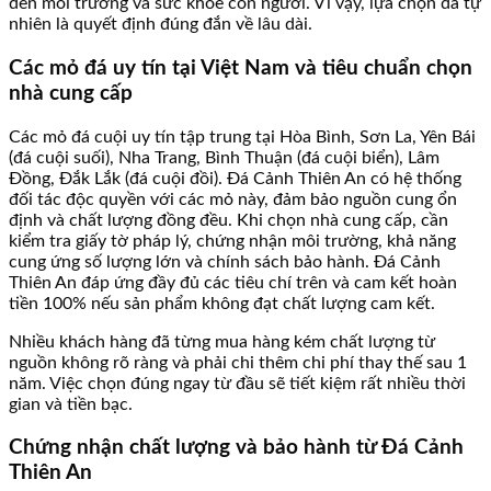
đến môi trường và sức khỏe con người. Vì vậy, lựa chọn đá tự
nhiên là quyết định đúng đắn về lâu dài.
Các mỏ đá uy tín tại Việt Nam và tiêu chuẩn chọn
nhà cung cấp
Các mỏ đá cuội uy tín tập trung tại Hòa Bình, Sơn La, Yên Bái
(đá cuội suối), Nha Trang, Bình Thuận (đá cuội biển), Lâm
Đồng, Đắk Lắk (đá cuội đồi). Đá Cảnh Thiên An có hệ thống
đối tác độc quyền với các mỏ này, đảm bảo nguồn cung ổn
định và chất lượng đồng đều. Khi chọn nhà cung cấp, cần
kiểm tra giấy tờ pháp lý, chứng nhận môi trường, khả năng
cung ứng số lượng lớn và chính sách bảo hành. Đá Cảnh
Thiên An đáp ứng đầy đủ các tiêu chí trên và cam kết hoàn
tiền 100% nếu sản phẩm không đạt chất lượng cam kết.
Nhiều khách hàng đã từng mua hàng kém chất lượng từ
nguồn không rõ ràng và phải chi thêm chi phí thay thế sau 1
năm. Việc chọn đúng ngay từ đầu sẽ tiết kiệm rất nhiều thời
gian và tiền bạc.
Chứng nhận chất lượng và bảo hành từ Đá Cảnh
Thiên An