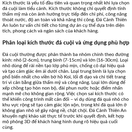
Kích thước là yếu tố đầu tiên và quan trọng nhất khi lựa chọn
đá cuội làm tiểu cảnh. Kích thước không chỉ quyết định tính
thẩm mỹ mà còn ảnh hưởng trực tiếp đến chi phí, công năng
thoát nước, độ an toàn và khả năng thi công. Đá Cảnh Thiên
An luôn tư vấn chi tiết cho từng dự án cụ thể dựa trên diện
tích, phong cách và ngân sách của khách hàng.
Phân loại kích thước đá cuội và ứng dụng phù hợp
Đá cuội thường được phân thành ba nhóm chính theo đường
kính: nhỏ (2-6cm), trung bình (7-15cm) và lớn (16-30cm). Loại
nhỏ dùng để rải nền tạo lớp phủ mịn, chống cỏ dại hiệu quả
và tạo cảm giác êm ái dưới chân. Loại trung bình là lựa chọn
phổ biến nhất cho viền bờ hồ Koi, lối đi dạo và chi tiết trang
trí vì cân bằng giữa thẩm mỹ và công năng. Loại lớn dùng để
xếp chồng tạo hòn non bộ, đài phun nước hoặc điểm nhấn
mạnh mẽ cho không gian rộng. Việc chọn sai kích thước có
thể khiến công trình mất cân đối – ví dụ dùng đá quá nhỏ cho
khu vực rộng sẽ tạo cảm giác lộn xộn, trong khi đá quá lớn ở
không gian nhỏ sẽ gây nặng nề, chật chội. Đá Cảnh Thiên An
khuyến nghị khảo sát thực tế trước khi quyết định, kết hợp
mô phỏng 3D để khách hàng hình dung rõ hiệu quả cuối
cùng.