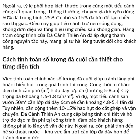
Ngoài ra, tỷ lệ phối hợp kích thước trong cùng một tiểu cảnh
cũng rất quan trọng. Thông thường, chuyên gia khuyên dùng
60% đá trung bình, 25% đá nhỏ và 15% đá lớn để tạo chiều
sâu thị giác. Điều này giúp tiểu cảnh trở nên sống động,
không đơn điệu và tăng hiệu ứng chiều sâu không gian. Hàng
trăm công trình của Đá Cảnh Thiên An đã áp dụng thành
công nguyên tắc này, mang lại sự hài lòng tuyệt đối cho khách
hàng.
Cách tính toán số lượng đá cuội cần thiết cho
từng diện tích
Việc tính toán chính xác số lượng đá cuội giúp tránh lãng phí
hoặc thiếu hụt trong quá trình thi công. Công thức cơ bản:
diện tích cần phủ (m²) × độ dày lớp đá (thường 5-8cm) × tỷ
trọng đá (khoảng 1.6-1.8 tấn/m³). Ví dụ, một tiểu cảnh sân
vườn 50m² cần lớp đá dày 6cm sẽ cần khoảng 4.8-5.4 tấn đá.
Tuy nhiên, cần cộng thêm 10-15% hao hụt do cắt ghép và vận
chuyển. Đá Cảnh Thiên An cung cấp bảng tính chi tiết và hỗ
trợ đo đạc miễn phí tại công trình, đảm bảo khách hàng
không phải lo lắng về vấn đề này. Ngoài ra, còn phải tính đến
hệ số thoát nước – khu vực ẩm ướt cần lớp đá dày hơn để
tránh đọng nước.