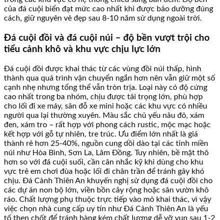
của đá cuội biển đạt mức cao nhất khi được bảo dưỡng đúng
cách, giữ nguyên vẻ đẹp sau 8-10 năm sử dụng ngoài trời.
Đá cuội đồi và đá cuội núi – độ bền vượt trội cho
tiểu cảnh khô và khu vực chịu lực lớn
Đá cuội đồi được khai thác từ các vùng đồi núi thấp, hình
thành qua quá trình vận chuyển ngắn hơn nên vẫn giữ một số
cạnh nhẹ nhưng tổng thể vẫn tròn trịa. Loại này có độ cứng
cao nhất trong ba nhóm, chịu được tải trọng lớn, phù hợp
cho lối đi xe máy, sân đỗ xe mini hoặc các khu vực có nhiều
người qua lại thường xuyên. Màu sắc chủ yếu nâu đỏ, xám
đen, xám tro – rất hợp với phong cách rustic, mộc mạc hoặc
kết hợp với gỗ tự nhiên, tre trúc. Ưu điểm lớn nhất là giá
thành rẻ hơn 25-40%, nguồn cung dồi dào tại các tỉnh miền
núi như Hòa Bình, Sơn La, Lâm Đồng. Tuy nhiên, bề mặt thô
hơn so với đá cuội suối, cần cân nhắc kỹ khi dùng cho khu
vực trẻ em chơi đùa hoặc lối đi chân trần để tránh gây khó
chịu. Đá Cảnh Thiên An khuyến nghị sử dụng đá cuội đồi cho
các dự án non bộ lớn, viền bồn cây rộng hoặc sân vườn khô
ráo. Chất lượng phụ thuộc trực tiếp vào mỏ khai thác, vì vậy
việc chọn nhà cung cấp uy tín như Đá Cảnh Thiên An là yếu
tố then chốt để tránh hàng kém chất lượng dễ vỡ vụn sau 1-2