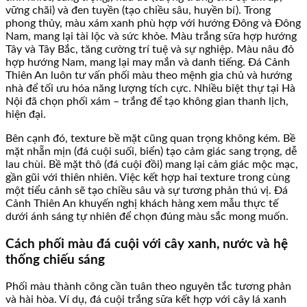
vững chãi) và đen tuyền (tạo chiều sâu, huyền bí). Trong
phong thủy, màu xám xanh phù hợp với hướng Đông và Đông
Nam, mang lại tài lộc và sức khỏe. Màu trắng sữa hợp hướng
Tây và Tây Bắc, tăng cường trí tuệ và sự nghiệp. Màu nâu đỏ
hợp hướng Nam, mang lại may mắn và danh tiếng. Đá Cảnh
Thiên An luôn tư vấn phối màu theo mệnh gia chủ và hướng
nhà để tối ưu hóa năng lượng tích cực. Nhiều biệt thự tại Hà
Nội đã chọn phối xám – trắng để tạo không gian thanh lịch,
hiện đại.
Bên cạnh đó, texture bề mặt cũng quan trọng không kém. Bề
mặt nhẵn mịn (đá cuội suối, biển) tạo cảm giác sang trọng, dễ
lau chùi. Bề mặt thô (đá cuội đồi) mang lại cảm giác mộc mạc,
gần gũi với thiên nhiên. Việc kết hợp hai texture trong cùng
một tiểu cảnh sẽ tạo chiều sâu và sự tương phản thú vị. Đá
Cảnh Thiên An khuyến nghị khách hàng xem mẫu thực tế
dưới ánh sáng tự nhiên để chọn đúng màu sắc mong muốn.
Cách phối màu đá cuội với cây xanh, nước và hệ
thống chiếu sáng
Phối màu thành công cần tuân theo nguyên tắc tương phản
và hài hòa. Ví dụ, đá cuội trắng sữa kết hợp với cây lá xanh