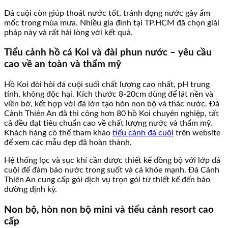
Đá cuội còn giúp thoát nước tốt, tránh đọng nước gây ẩm
mốc trong mùa mưa. Nhiều gia đình tại TP.HCM đã chọn giải
pháp này và rất hài lòng với kết quả.
Tiểu cảnh hồ cá Koi và đài phun nước – yêu cầu
cao về an toàn và thẩm mỹ
Hồ Koi đòi hỏi đá cuội suối chất lượng cao nhất, pH trung
tính, không độc hại. Kích thước 8-20cm dùng để lát nền và
viền bờ, kết hợp với đá lớn tạo hòn non bộ và thác nước. Đá
Cảnh Thiên An đã thi công hơn 80 hồ Koi chuyên nghiệp, tất
cả đều đạt tiêu chuẩn cao về chất lượng nước và thẩm mỹ.
Khách hàng có thể tham khảo
tiểu cảnh đá cuội
trên website
để xem các mẫu đẹp đã hoàn thành.
Hệ thống lọc và sục khí cần được thiết kế đồng bộ với lớp đá
cuội để đảm bảo nước trong suốt và cá khỏe mạnh. Đá Cảnh
Thiên An cung cấp gói dịch vụ trọn gói từ thiết kế đến bảo
dưỡng định kỳ.
Non bộ, hòn non bộ mini và tiểu cảnh resort cao
cấp