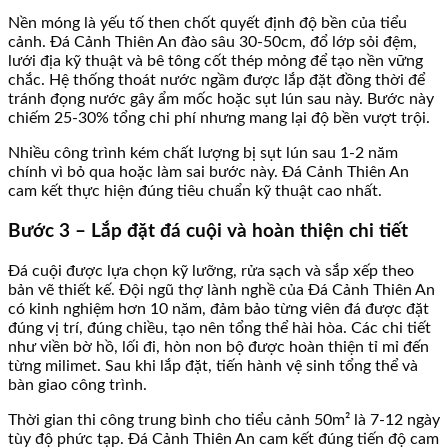
Nền móng là yếu tố then chốt quyết định độ bền của tiểu
cảnh. Đá Cảnh Thiên An đào sâu 30-50cm, đổ lớp sỏi đệm,
lưới địa kỹ thuật và bê tông cốt thép mỏng để tạo nền vững
chắc. Hệ thống thoát nước ngầm được lắp đặt đồng thời để
tránh đọng nước gây ẩm mốc hoặc sụt lún sau này. Bước này
chiếm 25-30% tổng chi phí nhưng mang lại độ bền vượt trội.
Nhiều công trình kém chất lượng bị sụt lún sau 1-2 năm
chính vì bỏ qua hoặc làm sai bước này. Đá Cảnh Thiên An
cam kết thực hiện đúng tiêu chuẩn kỹ thuật cao nhất.
Bước 3 – Lắp đặt đá cuội và hoàn thiện chi tiết
Đá cuội được lựa chọn kỹ lưỡng, rửa sạch và sắp xếp theo
bản vẽ thiết kế. Đội ngũ thợ lành nghề của Đá Cảnh Thiên An
có kinh nghiệm hơn 10 năm, đảm bảo từng viên đá được đặt
đúng vị trí, đúng chiều, tạo nên tổng thể hài hòa. Các chi tiết
như viền bờ hồ, lối đi, hòn non bộ được hoàn thiện tỉ mỉ đến
từng milimet. Sau khi lắp đặt, tiến hành vệ sinh tổng thể và
bàn giao công trình.
Thời gian thi công trung bình cho tiểu cảnh 50m² là 7-12 ngày
tùy độ phức tạp. Đá Cảnh Thiên An cam kết đúng tiến độ cam