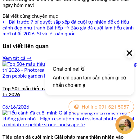
ngay hôm nay!
Bài viết cùng chuyên mục
← Bài trước
7 bí quyết sắp xếp đá cuội tự nhiên để có tiểu
cảnh đẹp như tranh
Bài tiếp →
Báo giá đá cuội làm tiểu cảnh
mới nhất 2026: Sỉ và lẻ toàn quốc
Bài viết liên quan
Xem tất cả →
Top 50+ mẫu tiểu cảnh đá cuội đẹp dẫn đầu xu hướng trang
trí 2026
06/16/2026
Tiểu cảnh đá cuội mini: Giải pháp mang thiên nhiên vào