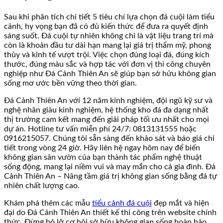
Sau khi phân tích chi tiết 5 tiêu chí lựa chọn đá cuội làm tiểu
cảnh, hy vọng bạn đã có đủ kiến thức để đưa ra quyết định
sáng suốt. Đá cuội tự nhiên không chỉ là vật liệu trang trí mà
còn là khoản đầu tư dài hạn mang lại giá trị thẩm mỹ, phong
thủy và kinh tế vượt trội. Việc chọn đúng loại đá, đúng kích
thước, đúng màu sắc và hợp tác với đơn vị thi công chuyên
nghiệp như Đá Cảnh Thiên An sẽ giúp bạn sở hữu không gian
sống mơ ước bền vững theo thời gian.
Đá Cảnh Thiên An với 12 năm kinh nghiệm, đội ngũ kỹ sư và
nghệ nhân giàu kinh nghiệm, hệ thống kho đá đa dạng nhất
thị trường cam kết mang đến giải pháp tối ưu nhất cho mọi
dự án. Hotline tư vấn miễn phí 24/7: 0813131555 hoặc
0916215057. Chúng tôi sẵn sàng đến khảo sát và báo giá chi
tiết trong vòng 24 giờ. Hãy liên hệ ngay hôm nay để biến
không gian sân vườn của bạn thành tác phẩm nghệ thuật
sống động, mang lại niềm vui và may mắn cho cả gia đình. Đá
Cảnh Thiên An – Nâng tầm giá trị không gian sống bằng đá tự
nhiên chất lượng cao.
Khám phá thêm các mẫu
tiểu cảnh đá cuội
đẹp mắt và hiện
đại do Đá Cảnh Thiên An thiết kế thi công trên website chính
thức. Đừng bỏ lỡ cơ hội sở hữu không gian sống hoàn hảo