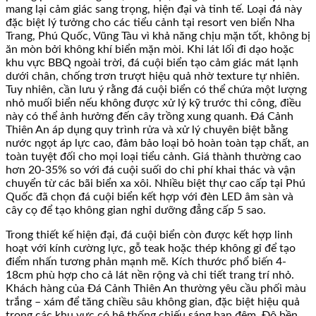
mang lại cảm giác sang trọng, hiện đại và tinh tế. Loại đá này
đặc biệt lý tưởng cho các tiểu cảnh tại resort ven biển Nha
Trang, Phú Quốc, Vũng Tàu vì khả năng chịu mặn tốt, không bị
ăn mòn bởi không khí biển mặn mòi. Khi lát lối đi dạo hoặc
khu vực BBQ ngoài trời, đá cuội biển tạo cảm giác mát lạnh
dưới chân, chống trơn trượt hiệu quả nhờ texture tự nhiên.
Tuy nhiên, cần lưu ý rằng đá cuội biển có thể chứa một lượng
nhỏ muối biển nếu không được xử lý kỹ trước thi công, điều
này có thể ảnh hưởng đến cây trồng xung quanh. Đá Cảnh
Thiên An áp dụng quy trình rửa và xử lý chuyên biệt bằng
nước ngọt áp lực cao, đảm bảo loại bỏ hoàn toàn tạp chất, an
toàn tuyệt đối cho mọi loại tiểu cảnh. Giá thành thường cao
hơn 20-35% so với đá cuội suối do chi phí khai thác và vận
chuyển từ các bãi biển xa xôi. Nhiều biệt thự cao cấp tại Phú
Quốc đã chọn đá cuội biển kết hợp với đèn LED âm sàn và
cây cọ để tạo không gian nghỉ dưỡng đẳng cấp 5 sao.
Trong thiết kế hiện đại, đá cuội biển còn được kết hợp linh
hoạt với kính cường lực, gỗ teak hoặc thép không gỉ để tạo
điểm nhấn tương phản mạnh mẽ. Kích thước phổ biến 4-
18cm phù hợp cho cả lát nền rộng và chi tiết trang trí nhỏ.
Khách hàng của Đá Cảnh Thiên An thường yêu cầu phối màu
trắng – xám để tăng chiều sâu không gian, đặc biệt hiệu quả
trong các khu vực có hệ thống chiếu sáng ban đêm. Độ bền