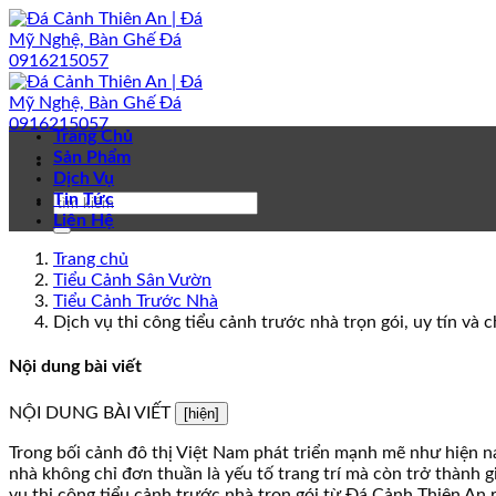
Bỏ
qua
nội
dung
Trang Chủ
Sản Phẩm
Dịch Vụ
Tin Tức
Liên Hệ
Trang chủ
Tiểu Cảnh Sân Vườn
Tiểu Cảnh Trước Nhà
Dịch vụ thi công tiểu cảnh trước nhà trọn gói, uy tín và 
Nội dung bài viết
NỘI DUNG BÀI VIẾT
[hiện]
Trong bối cảnh đô thị Việt Nam phát triển mạnh mẽ như hiện n
nhà không chỉ đơn thuần là yếu tố trang trí mà còn trở thành gi
vụ thi công tiểu cảnh trước nhà trọn gói từ Đá Cảnh Thiên An