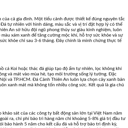
 của cả gia đình. Một tiểu cảnh được thiết kế đúng nguyên tắc
 Đá tự nhiên với hình dáng, màu sắc và vị trí đặt hợp lý có thể
hiên An sở hữu đội ngũ phong thủy sư giàu kinh nghiệm, luôn
te màu xám xanh để tăng cường mộc khí, hỗ trợ sức khỏe và sự
à sức khỏe chỉ sau 3-6 tháng. Đây chính là minh chứng thực tế
hồ cá Koi hoặc thác đá giúp tạo độ ẩm tự nhiên, lọc không khí
đông và mát vào mùa hè, tạo môi trường sống lý tưởng. Đặc
Hà Nội và TP.HCM. Đá Cảnh Thiên An luôn lựa chọn cây xanh bản
luôn xanh mát mà không tốn nhiều công sức. Kết quả là gia chủ
eo khảo sát của các công ty bất động sản lớn tại Việt Nam năm
ài ra, chi phí bảo trì hàng năm chỉ khoảng 5-8% giá trị đầu tư
i bảo hành 5 năm cho kết cấu đá và hỗ trợ bảo trì định kỳ,