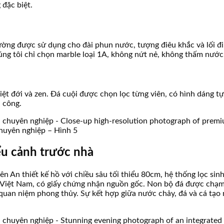
đặc biệt.
hường được sử dụng cho đài phun nước, tượng điêu khắc và lối đi
ng tôi chỉ chọn marble loại 1A, không nứt nẻ, không thấm nước
 đới và zen. Đá cuội được chọn lọc từng viên, có hình dáng tự n
 công.
 chuyên nghiệp – Hình 5
ểu cảnh trước nhà
ên An thiết kế hồ với chiều sâu tối thiểu 80cm, hệ thống lọc sin
và Việt Nam, có giấy chứng nhận nguồn gốc. Non bộ đá được chạm
uan niệm phong thủy. Sự kết hợp giữa nước chảy, đá và cá tạo n