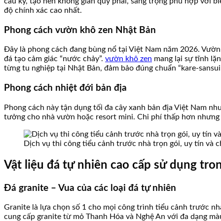
cầu kỳ, tạo nên không gian quý phái, sang trọng phù hợp với b
độ chính xác cao nhất.
Phong cách vườn khô zen Nhật Bản
Đây là phong cách đang bùng nổ tại Việt Nam năm 2026. Vườn k
đá tạo cảm giác “nước chảy”.
vườn khô zen
mang lại sự tĩnh lặn
từng tu nghiệp tại Nhật Bản, đảm bảo đúng chuẩn “kare-sansu
Phong cách nhiệt đới bản địa
Phong cách này tận dụng tối đa cây xanh bản địa Việt Nam như 
tưởng cho nhà vườn hoặc resort mini. Chi phí thấp hơn nhưng 
Dịch vụ thi công tiểu cảnh trước nhà trọn gói, uy tín và
Vật liệu đá tự nhiên cao cấp sử dụng tro
Đá granite – Vua của các loại đá tự nhiên
Granite là lựa chọn số 1 cho mọi công trình tiểu cảnh trước n
cung cấp granite từ mỏ Thanh Hóa và Nghệ An với đa dạng màu