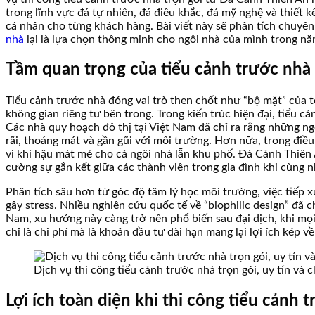
trong lĩnh vực đá tự nhiên, đá điêu khắc, đá mỹ nghệ và thiết
cá nhân cho từng khách hàng. Bài viết này sẽ phân tích chuyên s
nhà
lại là lựa chọn thông minh cho ngôi nhà của mình trong n
Tầm quan trọng của tiểu cảnh trước nhà t
Tiểu cảnh trước nhà đóng vai trò then chốt như “bộ mặt” của to
không gian riêng tư bên trong. Trong kiến trúc hiện đại, tiểu c
Các nhà quy hoạch đô thị tại Việt Nam đã chỉ ra rằng những ng
rãi, thoáng mát và gần gũi với môi trường. Hơn nữa, trong điều
vi khí hậu mát mẻ cho cả ngôi nhà lẫn khu phố. Đá Cảnh Thiên 
cường sự gắn kết giữa các thành viên trong gia đình khi cùng
Phân tích sâu hơn từ góc độ tâm lý học môi trường, việc tiếp 
gây stress. Nhiều nghiên cứu quốc tế về “biophilic design” đã 
Nam, xu hướng này càng trở nên phổ biến sau đại dịch, khi mọi
chỉ là chi phí mà là khoản đầu tư dài hạn mang lại lợi ích kép về
Dịch vụ thi công tiểu cảnh trước nhà trọn gói, uy tín và
Lợi ích toàn diện khi thi công tiểu cảnh