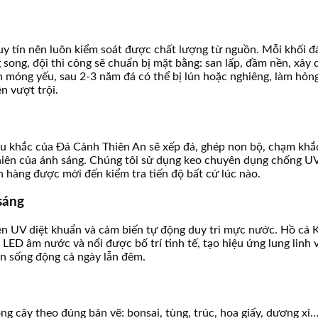
 uy tín nên luôn kiểm soát được chất lượng từ nguồn. Mỗi khối đ
 song, đội thi công sẽ chuẩn bị mặt bằng: san lấp, đầm nền, xâ
n móng yếu, sau 2-3 năm đá có thể bị lún hoặc nghiêng, làm hỏn
n vượt trội.
iêu khắc của Đá Cảnh Thiên An sẽ xếp đá, ghép non bộ, chạm khắ
hiên của ánh sáng. Chúng tôi sử dụng keo chuyên dụng chống UV 
 hàng được mời đến kiểm tra tiến độ bất cứ lúc nào.
sáng
đèn UV diệt khuẩn và cảm biến tự động duy trì mực nước. Hồ cá
 LED âm nước và nổi được bố trí tinh tế, tạo hiệu ứng lung linh 
ên sống động cả ngày lẫn đêm.
g cây theo đúng bản vẽ: bonsai, tùng, trúc, hoa giấy, dương xỉ… 