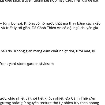
huật điêu khắc truyền thống kết hợp máy CNC hiện đại để đạt
ây tùng bonsai. Không có hồ nước thật mà thay bằng cách xếp
 và triết lý tối giản. Đá Cảnh Thiên An có đội ngũ chuyên gia
 nâu đỏ. Không gian mang đậm chất nhiệt đới, tươi mát, lý
ước, chịu nhiệt và thời tiết khắc nghiệt. Đá Cảnh Thiên An
 gương hoặc giữ nguyên texture thô tự nhiên tùy theo phong