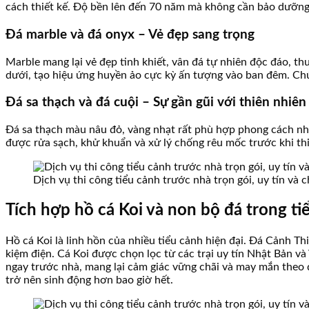
cách thiết kế. Độ bền lên đến 70 năm mà không cần bảo dưỡng 
Đá marble và đá onyx – Vẻ đẹp sang trọng
Marble mang lại vẻ đẹp tinh khiết, vân đá tự nhiên độc đáo, t
dưới, tạo hiệu ứng huyền ảo cực kỳ ấn tượng vào ban đêm. Chú
Đá sa thạch và đá cuội – Sự gần gũi với thiên nhiên
Đá sa thạch màu nâu đỏ, vàng nhạt rất phù hợp phong cách nhiệt
được rửa sạch, khử khuẩn và xử lý chống rêu mốc trước khi thi
Dịch vụ thi công tiểu cảnh trước nhà trọn gói, uy tín và
Tích hợp hồ cá Koi và non bộ đá trong ti
Hồ cá Koi là linh hồn của nhiều tiểu cảnh hiện đại. Đá Cảnh Thi
kiệm điện. Cá Koi được chọn lọc từ các trại uy tín Nhật Bản 
ngay trước nhà, mang lại cảm giác vững chãi và may mắn theo q
trở nên sinh động hơn bao giờ hết.