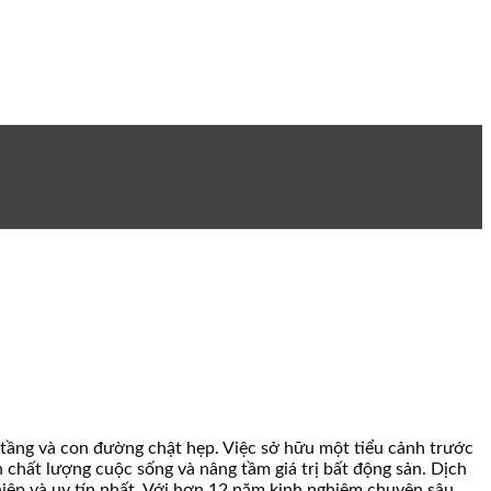
 tầng và con đường chật hẹp. Việc sở hữu một tiểu cảnh trước
ện chất lượng cuộc sống và nâng tầm giá trị bất động sản. Dịch
iệp và uy tín nhất. Với hơn 12 năm kinh nghiệm chuyên sâu