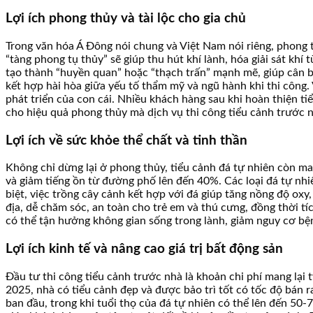
Lợi ích phong thủy và tài lộc cho gia chủ
Trong văn hóa Á Đông nói chung và Việt Nam nói riêng, phong t
“tàng phong tụ thủy” sẽ giúp thu hút khí lành, hóa giải sát khí
tạo thành “huyền quan” hoặc “thạch trấn” mạnh mẽ, giúp cân b
kết hợp hài hòa giữa yếu tố thẩm mỹ và ngũ hành khi thi công.
phát triển của con cái. Nhiều khách hàng sau khi hoàn thiện ti
cho hiệu quả phong thủy mà dịch vụ thi công tiểu cảnh trước n
Lợi ích về sức khỏe thể chất và tinh thần
Không chỉ dừng lại ở phong thủy, tiểu cảnh đá tự nhiên còn man
và giảm tiếng ồn từ đường phố lên đến 40%. Các loại đá tự nhi
biệt, việc trồng cây cảnh kết hợp với đá giúp tăng nồng độ ox
địa, dễ chăm sóc, an toàn cho trẻ em và thú cưng, đồng thời t
có thể tận hưởng không gian sống trong lành, giảm nguy cơ bện
Lợi ích kinh tế và nâng cao giá trị bất động sản
Đầu tư thi công tiểu cảnh trước nhà là khoản chi phí mang lại 
2025, nhà có tiểu cảnh đẹp và được bảo trì tốt có tốc độ bán 
ban đầu, trong khi tuổi thọ của đá tự nhiên có thể lên đến 50