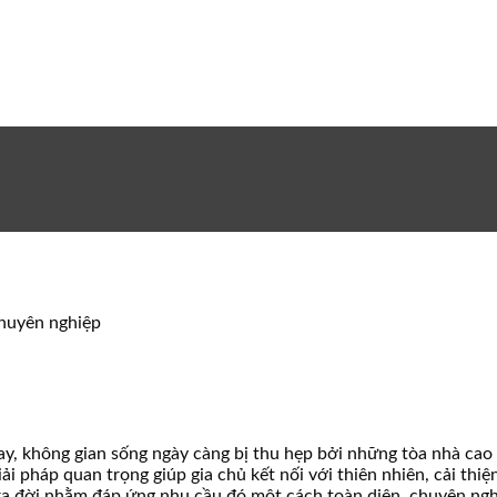
chuyên nghiệp
ay, không gian sống ngày càng bị thu hẹp bởi những tòa nhà cao
ải pháp quan trọng giúp gia chủ kết nối với thiên nhiên, cải thi
 ra đời nhằm đáp ứng nhu cầu đó một cách toàn diện, chuyên ngh