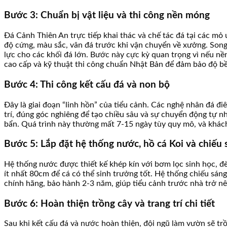
Bước 3: Chuẩn bị vật liệu và thi công nền móng
Đá Cảnh Thiên An trực tiếp khai thác và chế tác đá tại các mỏ
độ cứng, màu sắc, vân đá trước khi vận chuyển về xưởng. Song
lực cho các khối đá lớn. Bước này cực kỳ quan trọng vì nếu nề
cao cấp và kỹ thuật thi công chuẩn Nhật Bản để đảm bảo độ bề
Bước 4: Thi công kết cấu đá và non bộ
Đây là giai đoạn “linh hồn” của tiểu cảnh. Các nghệ nhân đá đ
trí, đúng góc nghiêng để tạo chiều sâu và sự chuyển động tự n
bẩn. Quá trình này thường mất 7-15 ngày tùy quy mô, và khách
Bước 5: Lắp đặt hệ thống nước, hồ cá Koi và chiếu 
Hệ thống nước được thiết kế khép kín với bơm lọc sinh học, 
ít nhất 80cm để cá có thể sinh trưởng tốt. Hệ thống chiếu sáng
chính hãng, bảo hành 2-3 năm, giúp tiểu cảnh trước nhà trở n
Bước 6: Hoàn thiện trồng cây và trang trí chi tiết
Sau khi kết cấu đá và nước hoàn thiện, đội ngũ làm vườn sẽ trồn