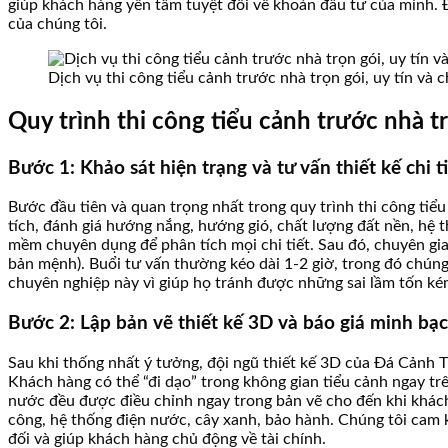
giúp khách hàng yên tâm tuyệt đối về khoản đầu tư của mình. Đâ
của chúng tôi.
Dịch vụ thi công tiểu cảnh trước nhà trọn gói, uy tín và
Quy trình thi công tiểu cảnh trước nhà 
Bước 1: Khảo sát hiện trạng và tư vấn thiết kế chi t
Bước đầu tiên và quan trọng nhất trong quy trình thi công tiểu
tích, đánh giá hướng nắng, hướng gió, chất lượng đất nền, hệ
mềm chuyên dụng để phân tích mọi chi tiết. Sau đó, chuyên gi
bản mệnh). Buổi tư vấn thường kéo dài 1-2 giờ, trong đó chúng
chuyên nghiệp này vì giúp họ tránh được những sai lầm tốn ké
Bước 2: Lập bản vẽ thiết kế 3D và báo giá minh bạ
Sau khi thống nhất ý tưởng, đội ngũ thiết kế 3D của Đá Cảnh Th
Khách hàng có thể “đi dạo” trong không gian tiểu cảnh ngay trê
nước đều được điều chỉnh ngay trong bản vẽ cho đến khi khách 
công, hệ thống điện nước, cây xanh, bảo hành. Chúng tôi cam 
đối và giúp khách hàng chủ động về tài chính.