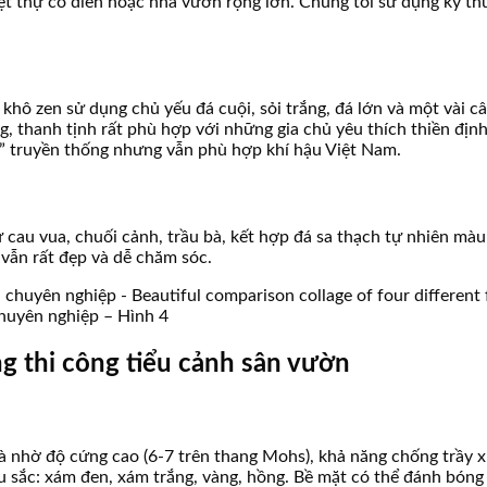
iệt thự cổ điển hoặc nhà vườn rộng lớn. Chúng tôi sử dụng kỹ t
hô zen sử dụng chủ yếu đá cuội, sỏi trắng, đá lớn và một vài c
g, thanh tịnh rất phù hợp với những gia chủ yêu thích thiền định
i” truyền thống nhưng vẫn phù hợp khí hậu Việt Nam.
cau vua, chuối cảnh, trầu bà, kết hợp đá sa thạch tự nhiên màu
vẫn rất đẹp và dễ chăm sóc.
 chuyên nghiệp – Hình 4
ng thi công tiểu cảnh sân vườn
hà nhờ độ cứng cao (6-7 trên thang Mohs), khả năng chống trầy x
 sắc: xám đen, xám trắng, vàng, hồng. Bề mặt có thể đánh bóng