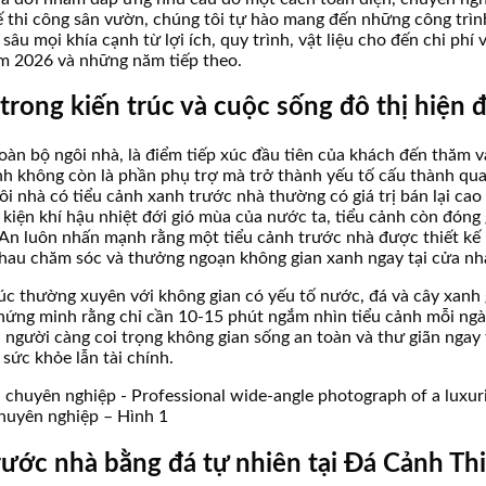
 kế thi công sân vườn, chúng tôi tự hào mang đến những công tr
âu mọi khía cạnh từ lợi ích, quy trình, vật liệu cho đến chi phí 
ăm 2026 và những năm tiếp theo.
rong kiến trúc và cuộc sống đô thị hiện đ
àn bộ ngôi nhà, là điểm tiếp xúc đầu tiên của khách đến thăm và
ảnh không còn là phần phụ trợ mà trở thành yếu tố cấu thành quan 
ôi nhà có tiểu cảnh xanh trước nhà thường có giá trị bán lại ca
 kiện khí hậu nhiệt đới gió mùa của nước ta, tiểu cảnh còn đóng 
An luôn nhấn mạnh rằng một tiểu cảnh trước nhà được thiết kế bài
 nhau chăm sóc và thưởng ngoạn không gian xanh ngay tại cửa nh
xúc thường xuyên với không gian có yếu tố nước, đá và cây xanh
chứng minh rằng chỉ cần 10-15 phút ngắm nhìn tiểu cảnh mỗi ngày
 người càng coi trọng không gian sống an toàn và thư giãn ngay 
 sức khỏe lẫn tài chính.
 chuyên nghiệp – Hình 1
 trước nhà bằng đá tự nhiên tại Đá Cảnh Th