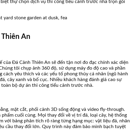
biệt thự chọn dịch vụ thi công tiểu cảnh trước nhà trọn gói
h Thiên An
 kế của Đá Cảnh Thiên An sẽ đến tận nơi đo đạc chính xác diện
. Chúng tôi chụp ảnh 360 độ, sử dụng máy đo độ cao và phần
g cách yêu thích và các yếu tố phong thủy cá nhân (ngũ hành
 đá, cây xanh và bố cục. Nhiều khách hàng đánh giá cao sự
toàn bộ dự án thi công tiểu cảnh trước nhà.
bằng, mặt cắt, phối cảnh 3D sống động và video fly-through.
hẩm cuối cùng. Mọi thay đổi về vị trí đá, loại cây, hệ thống
m với bảng phân tích rõ ràng từng hạng mục: vật liệu đá, nhân
êu cầu thay đổi lớn. Quy trình này đảm bảo minh bạch tuyệt