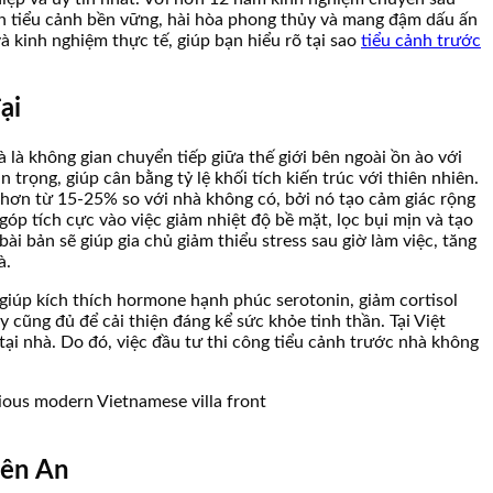
ình tiểu cảnh bền vững, hài hòa phong thủy và mang đậm dấu ấn
và kinh nghiệm thực tế, giúp bạn hiểu rõ tại sao
tiểu cảnh trước
ại
 là không gian chuyển tiếp giữa thế giới bên ngoài ồn ào với
trọng, giúp cân bằng tỷ lệ khối tích kiến trúc với thiên nhiên.
o hơn từ 15-25% so với nhà không có, bởi nó tạo cảm giác rộng
góp tích cực vào việc giảm nhiệt độ bề mặt, lọc bụi mịn và tạo
 bản sẽ giúp gia chủ giảm thiểu stress sau giờ làm việc, tăng
à.
 giúp kích thích hormone hạnh phúc serotonin, giảm cortisol
 cũng đủ để cải thiện đáng kể sức khỏe tinh thần. Tại Việt
tại nhà. Do đó, việc đầu tư thi công tiểu cảnh trước nhà không
iên An