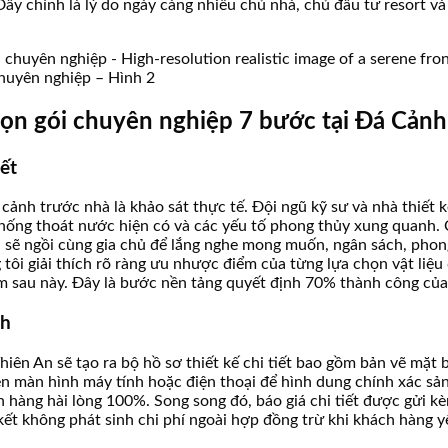
y chính là lý do ngày càng nhiều chủ nhà, chủ đầu tư resort và 
 chuyên nghiệp – Hình 2
trọn gói chuyên nghiệp 7 bước tại Đá Cản
iết
 cảnh trước nhà là khảo sát thực tế. Đội ngũ kỹ sư và nhà thiết
 thống thoát nước hiện có và các yếu tố phong thủy xung quanh
a sẽ ngồi cùng gia chủ để lắng nghe mong muốn, ngân sách, phon
 tôi giải thích rõ ràng ưu nhược điểm của từng lựa chọn vật liệu
m sau này. Đây là bước nền tảng quyết định 70% thành công của 
ch
iên An sẽ tạo ra bộ hồ sơ thiết kế chi tiết bao gồm bản vẽ mặt 
n màn hình máy tính hoặc điện thoại để hình dung chính xác sản p
hàng hài lòng 100%. Song song đó, báo giá chi tiết được gửi kè
kết không phát sinh chi phí ngoài hợp đồng trừ khi khách hàng y