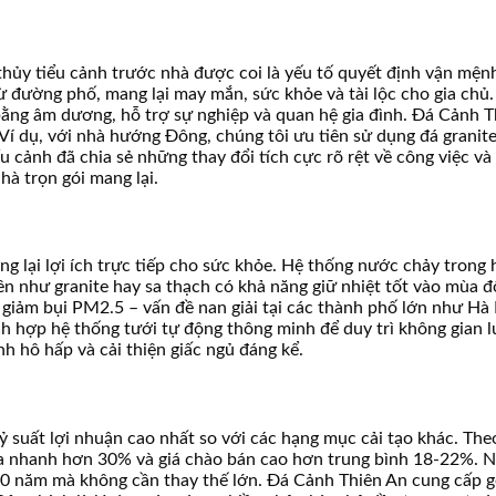
hủy tiểu cảnh trước nhà được coi là yếu tố quyết định vận mệnh
 từ đường phố, mang lại may mắn, sức khỏe và tài lộc cho gia chủ.
ằng âm dương, hỗ trợ sự nghiệp và quan hệ gia đình. Đá Cảnh T
 Ví dụ, với nhà hướng Đông, chúng tôi ưu tiên sử dụng đá grani
ểu cảnh đã chia sẻ những thay đổi tích cực rõ rệt về công việc v
hà trọn gói mang lại.
g lại lợi ích trực tiếp cho sức khỏe. Hệ thống nước chảy trong 
ên như granite hay sa thạch có khả năng giữ nhiệt tốt vào mùa 
y, giảm bụi PM2.5 – vấn đề nan giải tại các thành phố lớn như 
ích hợp hệ thống tưới tự động thông minh để duy trì không gian 
h hô hấp và cải thiện giấc ngủ đáng kể.
tỷ suất lợi nhuận cao nhất so với các hạng mục cải tạo khác. Th
ra nhanh hơn 30% và giá chào bán cao hơn trung bình 18-22%. Ngo
-70 năm mà không cần thay thế lớn. Đá Cảnh Thiên An cung cấp gó