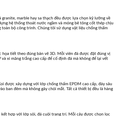
á granite, marble hay sa thạch đều được lựa chọn kỹ lưỡng về
y dựng hệ thống thoát nước ngầm và móng bê tông cốt thép chịu
g toàn bộ công trình. Chúng tôi sử dụng vật liệu chống thấm
c họa tiết theo đúng bản vẽ 3D. Mỗi viên đá được đặt đúng vị
và xi măng trắng cao cấp để cố định đá mà không để lại vết
 Koi được xây dựng với lớp chống thấm EPDM cao cấp, đáy sâu
vào ban đêm mà không gây chói mắt. Tất cả thiết bị đều là hàng
kết hợp với lớp sỏi, đá cuội trang trí. Mỗi cây được chọn lọc