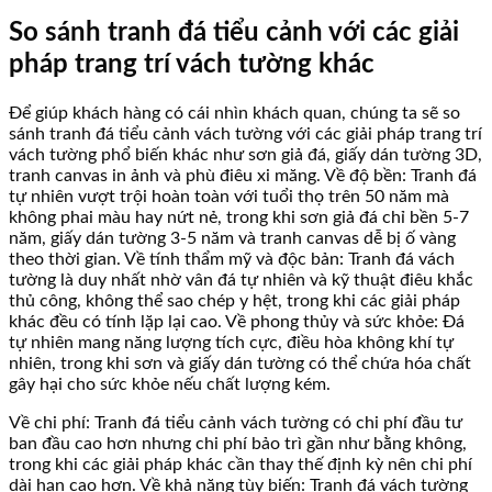
So sánh tranh đá tiểu cảnh với các giải
pháp trang trí vách tường khác
Để giúp khách hàng có cái nhìn khách quan, chúng ta sẽ so
sánh tranh đá tiểu cảnh vách tường với các giải pháp trang trí
vách tường phổ biến khác như sơn giả đá, giấy dán tường 3D,
tranh canvas in ảnh và phù điêu xi măng. Về độ bền: Tranh đá
tự nhiên vượt trội hoàn toàn với tuổi thọ trên 50 năm mà
không phai màu hay nứt nẻ, trong khi sơn giả đá chỉ bền 5-7
năm, giấy dán tường 3-5 năm và tranh canvas dễ bị ố vàng
theo thời gian. Về tính thẩm mỹ và độc bản: Tranh đá vách
tường là duy nhất nhờ vân đá tự nhiên và kỹ thuật điêu khắc
thủ công, không thể sao chép y hệt, trong khi các giải pháp
khác đều có tính lặp lại cao. Về phong thủy và sức khỏe: Đá
tự nhiên mang năng lượng tích cực, điều hòa không khí tự
nhiên, trong khi sơn và giấy dán tường có thể chứa hóa chất
gây hại cho sức khỏe nếu chất lượng kém.
Về chi phí: Tranh đá tiểu cảnh vách tường có chi phí đầu tư
ban đầu cao hơn nhưng chi phí bảo trì gần như bằng không,
trong khi các giải pháp khác cần thay thế định kỳ nên chi phí
dài hạn cao hơn. Về khả năng tùy biến: Tranh đá vách tường