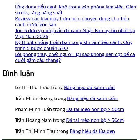
Ứng dụng tiểu cảnh khô trong văn phòng làm việc: Giảm
stress, tăng năng suất
Review các loại máy bơm mini chuyên dụng cho tiểu
cảnh nước góc sân
Top 5 đơn vị cung cấp đá xanh Nhật Bản uy tín nhất tại
Việt Nam 2026
Kỹ thuật chống thấm ban công khi làm tiểu cảnh: Quy
trình 5 bước chuẩn SEO
Lỗi phong thủy chết người: Tại sao không nên đặt bể cá
dưới gầm cầu thang?
Bình luận
Lê Thị Thu Thảo
trong
Bảng hiệu đá xanh cốm
Trần Minh Hoàng
trong
Bảng hiệu đá xanh cốm
Phạm Minh Tuấn
trong
Đá tai mèo non bộ > 50cm
Trần Hoàng Nam
trong
Đá tai mèo non bộ > 50cm
Trần Thị Minh Thư
trong
Bảng hiệu đá lũa đen