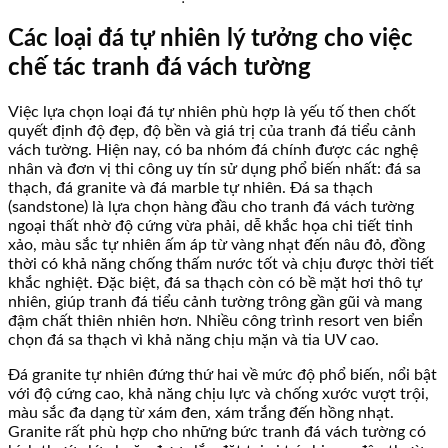
Các loại đá tự nhiên lý tưởng cho việc
chế tác tranh đá vách tường
Việc lựa chọn loại đá tự nhiên phù hợp là yếu tố then chốt
quyết định độ đẹp, độ bền và giá trị của tranh đá tiểu cảnh
vách tường. Hiện nay, có ba nhóm đá chính được các nghệ
nhân và đơn vị thi công uy tín sử dụng phổ biến nhất: đá sa
thạch, đá granite và đá marble tự nhiên. Đá sa thạch
(sandstone) là lựa chọn hàng đầu cho tranh đá vách tường
ngoại thất nhờ độ cứng vừa phải, dễ khắc họa chi tiết tinh
xảo, màu sắc tự nhiên ấm áp từ vàng nhạt đến nâu đỏ, đồng
thời có khả năng chống thấm nước tốt và chịu được thời tiết
khắc nghiệt. Đặc biệt, đá sa thạch còn có bề mặt hơi thô tự
nhiên, giúp tranh đá tiểu cảnh tường trông gần gũi và mang
đậm chất thiên nhiên hơn. Nhiều công trình resort ven biển
chọn đá sa thạch vì khả năng chịu mặn và tia UV cao.
Đá granite tự nhiên đứng thứ hai về mức độ phổ biến, nổi bật
với độ cứng cao, khả năng chịu lực và chống xước vượt trội,
màu sắc đa dạng từ xám đen, xám trắng đến hồng nhạt.
Granite rất phù hợp cho những bức tranh đá vách tường có