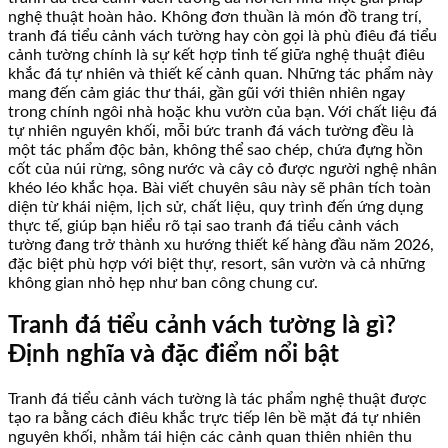
nghệ thuật hoàn hảo. Không đơn thuần là món đồ trang trí,
tranh đá tiểu cảnh vách tường hay còn gọi là phù điêu đá tiểu
cảnh tường chính là sự kết hợp tinh tế giữa nghệ thuật điêu
khắc đá tự nhiên và thiết kế cảnh quan. Những tác phẩm này
mang đến cảm giác thư thái, gần gũi với thiên nhiên ngay
trong chính ngôi nhà hoặc khu vườn của bạn. Với chất liệu đá
tự nhiên nguyên khối, mỗi bức tranh đá vách tường đều là
một tác phẩm độc bản, không thể sao chép, chứa đựng hồn
cốt của núi rừng, sông nước và cây cỏ được người nghệ nhân
khéo léo khắc họa. Bài viết chuyên sâu này sẽ phân tích toàn
diện từ khái niệm, lịch sử, chất liệu, quy trình đến ứng dụng
thực tế, giúp bạn hiểu rõ tại sao tranh đá tiểu cảnh vách
tường đang trở thành xu hướng thiết kế hàng đầu năm 2026,
đặc biệt phù hợp với biệt thự, resort, sân vườn và cả những
không gian nhỏ hẹp như ban công chung cư.
Tranh đá tiểu cảnh vách tường là gì?
Định nghĩa và đặc điểm nổi bật
Tranh đá tiểu cảnh vách tường là tác phẩm nghệ thuật được
tạo ra bằng cách điêu khắc trực tiếp lên bề mặt đá tự nhiên
nguyên khối, nhằm tái hiện các cảnh quan thiên nhiên thu