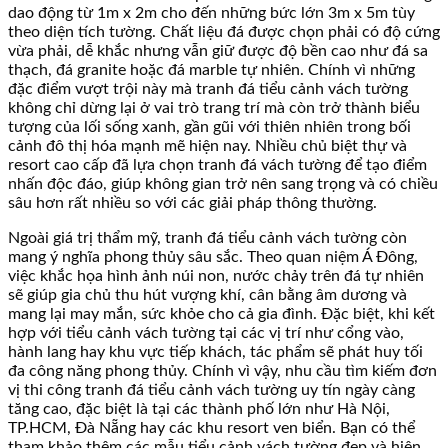
dao động từ 1m x 2m cho đến những bức lớn 3m x 5m tùy
theo diện tích tường. Chất liệu đá được chọn phải có độ cứng
vừa phải, dễ khắc nhưng vẫn giữ được độ bền cao như đá sa
thạch, đá granite hoặc đá marble tự nhiên. Chính vì những
đặc điểm vượt trội này mà tranh đá tiểu cảnh vách tường
không chỉ dừng lại ở vai trò trang trí mà còn trở thành biểu
tượng của lối sống xanh, gần gũi với thiên nhiên trong bối
cảnh đô thị hóa mạnh mẽ hiện nay. Nhiều chủ biệt thự và
resort cao cấp đã lựa chọn tranh đá vách tường để tạo điểm
nhấn độc đáo, giúp không gian trở nên sang trọng và có chiều
sâu hơn rất nhiều so với các giải pháp thông thường.
Ngoài giá trị thẩm mỹ, tranh đá tiểu cảnh vách tường còn
mang ý nghĩa phong thủy sâu sắc. Theo quan niệm Á Đông,
việc khắc họa hình ảnh núi non, nước chảy trên đá tự nhiên
sẽ giúp gia chủ thu hút vượng khí, cân bằng âm dương và
mang lại may mắn, sức khỏe cho cả gia đình. Đặc biệt, khi kết
hợp với tiểu cảnh vách tường tại các vị trí như cổng vào,
hành lang hay khu vực tiếp khách, tác phẩm sẽ phát huy tối
đa công năng phong thủy. Chính vì vậy, nhu cầu tìm kiếm đơn
vị thi công tranh đá tiểu cảnh vách tường uy tín ngày càng
tăng cao, đặc biệt là tại các thành phố lớn như Hà Nội,
TP.HCM, Đà Nẵng hay các khu resort ven biển. Bạn có thể
tham khảo thêm các mẫu tiểu cảnh vách tường đẹp và hiện