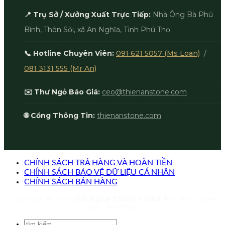
📍 Trụ Sở / Xưởng Xuất Trực Tiếp:
Nhà Ông Bà Phú
Bình, Thôn Sỏi, xã An Nghĩa, Tỉnh Phú Thọ
📞 Hotline Chuyên Viên:
091 621 5057 (Ms Loan)
/
081 3131 555 (Mr An)
✉️ Thư Ngỏ Báo Giá:
ceo@thienanstone.com
🌐 Cổng Thông Tin:
thienanstone.com
CHÍNH SÁCH TRẢ HÀNG VÀ HOÀN TIỀN
CHÍNH SÁCH BẢO VỆ DỮ LIỆU CÁ NHÂN
CHÍNH SÁCH BÁN HÀNG
Copyright © 2026
Đá Nghệ Thuật Thiên An
. Mọi quyền
được bảo lưu.