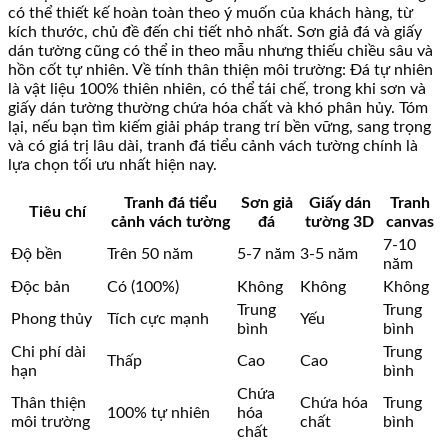
có thể thiết kế hoàn toàn theo ý muốn của khách hàng, từ
kích thước, chủ đề đến chi tiết nhỏ nhất. Sơn giả đá và giấy
dán tường cũng có thể in theo mẫu nhưng thiếu chiều sâu và
hồn cốt tự nhiên. Về tính thân thiện môi trường: Đá tự nhiên
là vật liệu 100% thiên nhiên, có thể tái chế, trong khi sơn và
giấy dán tường thường chứa hóa chất và khó phân hủy. Tóm
lại, nếu bạn tìm kiếm giải pháp trang trí bền vững, sang trọng
và có giá trị lâu dài, tranh đá tiểu cảnh vách tường chính là
lựa chọn tối ưu nhất hiện nay.
Tranh đá tiểu
Sơn giả
Giấy dán
Tranh
Tiêu chí
cảnh vách tường
đá
tường 3D
canvas
7-10
Độ bền
Trên 50 năm
5-7 năm
3-5 năm
năm
Độc bản
Có (100%)
Không
Không
Không
Trung
Trung
Phong thủy
Tích cực mạnh
Yếu
bình
bình
Chi phí dài
Trung
Thấp
Cao
Cao
hạn
bình
Chứa
Thân thiện
Chứa hóa
Trung
100% tự nhiên
hóa
môi trường
chất
bình
chất