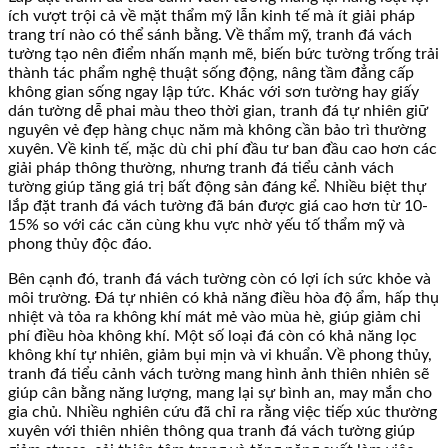
ích vượt trội cả về mặt thẩm mỹ lẫn kinh tế mà ít giải pháp
trang trí nào có thể sánh bằng. Về thẩm mỹ, tranh đá vách
tường tạo nên điểm nhấn mạnh mẽ, biến bức tường trống trải
thành tác phẩm nghệ thuật sống động, nâng tầm đẳng cấp
không gian sống ngay lập tức. Khác với sơn tường hay giấy
dán tường dễ phai màu theo thời gian, tranh đá tự nhiên giữ
nguyên vẻ đẹp hàng chục năm mà không cần bảo trì thường
xuyên. Về kinh tế, mặc dù chi phí đầu tư ban đầu cao hơn các
giải pháp thông thường, nhưng tranh đá tiểu cảnh vách
tường giúp tăng giá trị bất động sản đáng kể. Nhiều biệt thự
lắp đặt tranh đá vách tường đã bán được giá cao hơn từ 10-
15% so với các căn cùng khu vực nhờ yếu tố thẩm mỹ và
phong thủy độc đáo.
Bên cạnh đó, tranh đá vách tường còn có lợi ích sức khỏe và
môi trường. Đá tự nhiên có khả năng điều hòa độ ẩm, hấp thụ
nhiệt và tỏa ra không khí mát mẻ vào mùa hè, giúp giảm chi
phí điều hòa không khí. Một số loại đá còn có khả năng lọc
không khí tự nhiên, giảm bụi mịn và vi khuẩn. Về phong thủy,
tranh đá tiểu cảnh vách tường mang hình ảnh thiên nhiên sẽ
giúp cân bằng năng lượng, mang lại sự bình an, may mắn cho
gia chủ. Nhiều nghiên cứu đã chỉ ra rằng việc tiếp xúc thường
xuyên với thiên nhiên thông qua tranh đá vách tường giúp