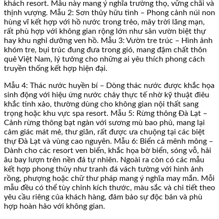
khách resort. Mẫu này mang ý nghĩa trường thọ, vững chãi và
thịnh vượng. Mẫu 2: Sơn thủy hữu tình – Phong cảnh núi non
hùng vĩ kết hợp với hồ nước trong trẻo, mây trời lãng mạn,
rất phù hợp với không gian rộng lớn như sân vườn biệt thự
hay khu nghỉ dưỡng ven hồ. Mẫu 3: Vườn tre trúc – Hình ảnh
khóm tre, bụi trúc đung đưa trong gió, mang đậm chất thôn
quê Việt Nam, lý tưởng cho những ai yêu thích phong cách
truyền thống kết hợp hiện đại.
Mẫu 4: Thác nước huyền bí – Dòng thác nước được khắc họa
sinh động với hiệu ứng nước chảy thực tế nhờ kỹ thuật điêu
khắc tinh xảo, thường dùng cho không gian nội thất sang
trọng hoặc khu vực spa resort. Mẫu 5: Rừng thông Đà Lạt –
Cảnh rừng thông bạt ngàn với sương mù bao phủ, mang lại
cảm giác mát mẻ, thư giãn, rất được ưa chuộng tại các biệt
thự Đà Lạt và vùng cao nguyên. Mẫu 6: Biển cả mênh mông –
Dành cho các resort ven biển, khắc họa bờ biển, sóng vỗ, hải
âu bay lượn trên nền đá tự nhiên. Ngoài ra còn có các mẫu
kết hợp phong thủy như tranh đá vách tường với hình ảnh
rồng, phượng hoặc chữ thư pháp mang ý nghĩa may mắn. Mỗi
mẫu đều có thể tùy chỉnh kích thước, màu sắc và chi tiết theo
yêu cầu riêng của khách hàng, đảm bảo sự độc bản và phù
hợp hoàn hảo với không gian.