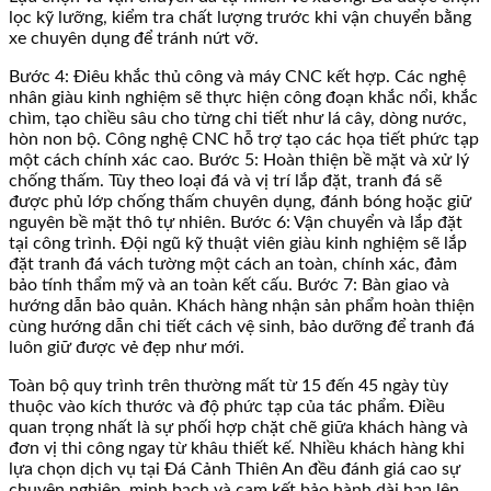
lọc kỹ lưỡng, kiểm tra chất lượng trước khi vận chuyển bằng
xe chuyên dụng để tránh nứt vỡ.
Bước 4: Điêu khắc thủ công và máy CNC kết hợp. Các nghệ
nhân giàu kinh nghiệm sẽ thực hiện công đoạn khắc nổi, khắc
chìm, tạo chiều sâu cho từng chi tiết như lá cây, dòng nước,
hòn non bộ. Công nghệ CNC hỗ trợ tạo các họa tiết phức tạp
một cách chính xác cao. Bước 5: Hoàn thiện bề mặt và xử lý
chống thấm. Tùy theo loại đá và vị trí lắp đặt, tranh đá sẽ
được phủ lớp chống thấm chuyên dụng, đánh bóng hoặc giữ
nguyên bề mặt thô tự nhiên. Bước 6: Vận chuyển và lắp đặt
tại công trình. Đội ngũ kỹ thuật viên giàu kinh nghiệm sẽ lắp
đặt tranh đá vách tường một cách an toàn, chính xác, đảm
bảo tính thẩm mỹ và an toàn kết cấu. Bước 7: Bàn giao và
hướng dẫn bảo quản. Khách hàng nhận sản phẩm hoàn thiện
cùng hướng dẫn chi tiết cách vệ sinh, bảo dưỡng để tranh đá
luôn giữ được vẻ đẹp như mới.
Toàn bộ quy trình trên thường mất từ 15 đến 45 ngày tùy
thuộc vào kích thước và độ phức tạp của tác phẩm. Điều
quan trọng nhất là sự phối hợp chặt chẽ giữa khách hàng và
đơn vị thi công ngay từ khâu thiết kế. Nhiều khách hàng khi
lựa chọn dịch vụ tại Đá Cảnh Thiên An đều đánh giá cao sự
chuyên nghiệp, minh bạch và cam kết bảo hành dài hạn lên