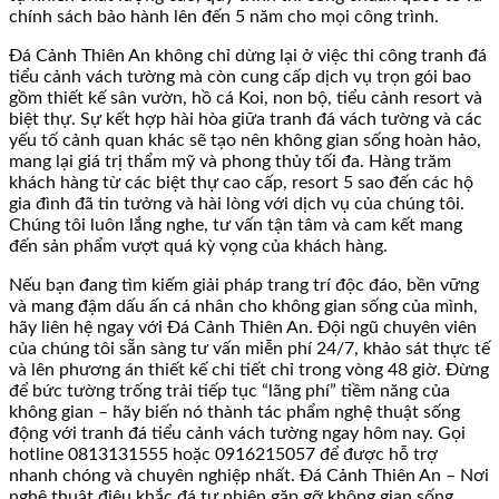
chính sách bảo hành lên đến 5 năm cho mọi công trình.
Đá Cảnh Thiên An không chỉ dừng lại ở việc thi công tranh đá
tiểu cảnh vách tường mà còn cung cấp dịch vụ trọn gói bao
gồm thiết kế sân vườn, hồ cá Koi, non bộ, tiểu cảnh resort và
biệt thự. Sự kết hợp hài hòa giữa tranh đá vách tường và các
yếu tố cảnh quan khác sẽ tạo nên không gian sống hoàn hảo,
mang lại giá trị thẩm mỹ và phong thủy tối đa. Hàng trăm
khách hàng từ các biệt thự cao cấp, resort 5 sao đến các hộ
gia đình đã tin tưởng và hài lòng với dịch vụ của chúng tôi.
Chúng tôi luôn lắng nghe, tư vấn tận tâm và cam kết mang
đến sản phẩm vượt quá kỳ vọng của khách hàng.
Nếu bạn đang tìm kiếm giải pháp trang trí độc đáo, bền vững
và mang đậm dấu ấn cá nhân cho không gian sống của mình,
hãy liên hệ ngay với Đá Cảnh Thiên An. Đội ngũ chuyên viên
của chúng tôi sẵn sàng tư vấn miễn phí 24/7, khảo sát thực tế
và lên phương án thiết kế chi tiết chỉ trong vòng 48 giờ. Đừng
để bức tường trống trải tiếp tục “lãng phí” tiềm năng của
không gian – hãy biến nó thành tác phẩm nghệ thuật sống
động với tranh đá tiểu cảnh vách tường ngay hôm nay. Gọi
hotline 0813131555 hoặc 0916215057 để được hỗ trợ
nhanh chóng và chuyên nghiệp nhất. Đá Cảnh Thiên An – Nơi
nghệ thuật điêu khắc đá tự nhiên gặp gỡ không gian sống