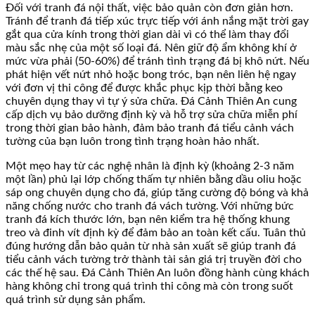
Đối với tranh đá nội thất, việc bảo quản còn đơn giản hơn.
Tránh để tranh đá tiếp xúc trực tiếp với ánh nắng mặt trời gay
gắt qua cửa kính trong thời gian dài vì có thể làm thay đổi
màu sắc nhẹ của một số loại đá. Nên giữ độ ẩm không khí ở
mức vừa phải (50-60%) để tránh tình trạng đá bị khô nứt. Nếu
phát hiện vết nứt nhỏ hoặc bong tróc, bạn nên liên hệ ngay
với đơn vị thi công để được khắc phục kịp thời bằng keo
chuyên dụng thay vì tự ý sửa chữa. Đá Cảnh Thiên An cung
cấp dịch vụ bảo dưỡng định kỳ và hỗ trợ sửa chữa miễn phí
trong thời gian bảo hành, đảm bảo tranh đá tiểu cảnh vách
tường của bạn luôn trong tình trạng hoàn hảo nhất.
Một mẹo hay từ các nghệ nhân là định kỳ (khoảng 2-3 năm
một lần) phủ lại lớp chống thấm tự nhiên bằng dầu oliu hoặc
sáp ong chuyên dụng cho đá, giúp tăng cường độ bóng và khả
năng chống nước cho tranh đá vách tường. Với những bức
tranh đá kích thước lớn, bạn nên kiểm tra hệ thống khung
treo và đinh vít định kỳ để đảm bảo an toàn kết cấu. Tuân thủ
đúng hướng dẫn bảo quản từ nhà sản xuất sẽ giúp tranh đá
tiểu cảnh vách tường trở thành tài sản giá trị truyền đời cho
các thế hệ sau. Đá Cảnh Thiên An luôn đồng hành cùng khách
hàng không chỉ trong quá trình thi công mà còn trong suốt
quá trình sử dụng sản phẩm.