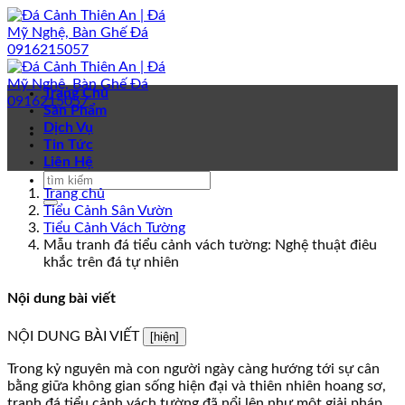
Bỏ
qua
nội
dung
Trang Chủ
Sản Phẩm
Dịch Vụ
Tin Tức
Liên Hệ
Trang chủ
Tiểu Cảnh Sân Vườn
Tiểu Cảnh Vách Tường
Mẫu tranh đá tiểu cảnh vách tường: Nghệ thuật điêu
khắc trên đá tự nhiên
Nội dung bài viết
NỘI DUNG BÀI VIẾT
[hiện]
Trong kỷ nguyên mà con người ngày càng hướng tới sự cân
bằng giữa không gian sống hiện đại và thiên nhiên hoang sơ,
tranh đá tiểu cảnh vách tường đã nổi lên như một giải pháp