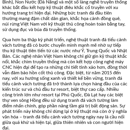
Bình), Non Nước (Đà Nẵng) và một số làng nghề truyền thống
khác bắt đầu kết hợp kỹ thuật điêu khắc cổ truyền với xu
hướng trang trí hiện đại. Những bức tranh đá đầu tiên
thường mang đậm chất dân gian, khắc họa cảnh đồng quê,
núi rừng Việt Nam với kỹ thuật thủ công hoàn toàn bằng tay,
sử dụng đục và búa đá truyền thống.
Qua hơn ba thập kỷ phát triển, nghệ thuật tranh đá tiểu cảnh
vách tường đã có bước chuyển mình mạnh mẽ nhờ sự tiếp
thu kỹ thuật tiên tiến từ các nước như Ý, Trung Quốc và Nhật
Bản. Các nghệ nhân Việt Nam không chỉ giữ gìn kỹ thuật khắc
nổi, khắc chìm truyền thống mà còn kết hợp công nghệ máy
CNC hiện đại để tạo ra những chi tiết tinh xảo hơn, đồng thời
vẫn đảm bảo hồn cốt thủ công. Đặc biệt, từ năm 2015 đến
nay, với xu hướng sống xanh và thiết kế bền vững, tranh đá
tiểu cảnh vách tường đã trở thành lựa chọn hàng đầu của các
kiến trúc sư và chủ đầu tư resort, biệt thự cao cấp. Nhiều
công trình lớn như resort tại Phú Quốc, Đà Lạt hay các biệt
thự ven sông Hồng đều sử dụng tranh đá vách tường làm
điểm nhấn chính, góp phần nâng tầm giá trị bất động sản. Sự
phát triển này không chỉ dừng lại ở kỹ thuật mà còn ở ý nghĩa
văn hóa – tranh đá tiểu cảnh vách tường ngày nay là cầu nối
giữa quá khứ và hiện tại, giữa thiên nhiên và con người hiện
đại.