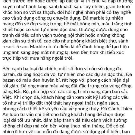
kích thước lớn hoặc được lắp đặt tại vị trí chịu va đập thường
xuyên như hành lang, sảnh khách sạn. Tuy nhiên, granite khó
khắc hơn so với sa thạch, đòi hỏi nghệ nhân phải có tay nghề
cao và sử dụng công cụ chuyên dụng. Đá marble tự nhiên
mang đến vẻ đẹp sang trọng, bề mặt bóng mịn, màu trắng tinh
khiết hoặc có vân tự nhiên độc đáo, thường được dùng cho
tranh đá tiểu cảnh vách tường nội thất hoặc những không
gian cần sự tinh tế, cao cấp như phòng khách biệt thự, sảnh
resort 5 sao. Marble có ưu điểm là dễ đánh bóng để tạo hiệu
ứng ánh sáng đẹp mắt nhưng lại kém bền hơn khi tiếp xúc
trực tiếp với mưa nắng ngoài trời.
Bên cạnh ba loại đá chính, một số đơn vị còn sử dụng đá
bazan, đá ong hoặc đá vôi tự nhiên cho các dự án đặc thù. Đá
bazan có màu đen huyền bí, rất hợp với phong cách hiện đại
tối giản. Đá ong mang màu vàng đất đặc trưng của vùng đồng
bằng Bắc Bộ, phù hợp với các công trình mang đậm bản sắc
Việt. Khi chọn đá, khách hàng cần xem xét kỹ lưỡng các yếu
tố như vị trí lắp đặt (nội thất hay ngoại thất), ngân sách,
phong cách thiết kế và yêu cầu về phong thủy. Đá Cảnh Thiên
An luôn tư vấn chi tiết cho từng khách hàng để chọn được
loại đá tối ưu nhất, đảm bảo tranh đá tiểu cảnh vách tường
không chỉ đẹp mà còn bền vững theo năm tháng. Để có cái
nhìn rõ hơn về các mẫu đá đang được sử dụng phổ biến, bạn