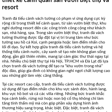
thiết kế cảnh quan sân vườn biệt thự và
resort
Tranh đá tiểu cảnh vách tường có phạm vi ứng dụng cực kỳ
rộng rãi trong thiết kế cảnh quan, từ sân vườn biệt thự, khu
nghỉ dưỡng resort đến các công trình công cộng như khách
sạn, nhà hàng, spa. Trong sân vườn biệt thự, tranh đá vách
tường thường được lắp đặt tại vị trí trung tâm như bức
tường sau hồ cá Koi, cạnh pergola hoặc làm điểm nhấn cho
lối đi dạo. Sự kết hợp giữa tranh đá tiểu cảnh tường và hệ
thống tiểu cảnh nước, cây xanh sẽ tạo nên không gian sống
động, gần gũi thiên nhiên, mang lại cảm giác thư thái ngay tại
nhà. Nhiều chủ biệt thự tại Hà Nội, TP.HCM và Đà Lạt đã lựa
chọn tranh đá vách tường để tạo ra “khu vườn trong nhà”
độc đáo, giúp gia đình có không gian nghỉ ngơi chất lượng cao
sau những giờ làm việc căng thẳng.
Tại các resort cao cấp, tranh đá tiểu cảnh vách tường được
sử dụng để tạo điểm nhấn cho khu vực sảnh đón, hành lang,
khu vực hồ bơi và cả các villa riêng. Những bức tranh khắc
họa cảnh biển, rừng núi hoặc non bộ cổ thụ không chỉ làm
tăng tính thẩm mỹ mà còn góp phần xây dựng hình ảnh
thương hiệu sang trọng, khác biệt. Đặc biệt, tranh đá vách