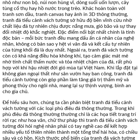
nhỏ như non bộ, núi non hùng vĩ, dòng suối uốn lượn, cây
tùng cổ thụ hay hồ nước trong trẻo. Khác hoàn toàn với
tranh sơn dầu, tranh canvas hay ảnh in 3D thông thường,
tranh đá tiểu cảnh vách tường sở hữu độ bền vĩnh cửu nhờ
chất liệu đá tự nhiên chịu được nắng mưa, gió bão và sự thay
đổi nhiệt độ khắc nghiệt. Đặc điểm nổi bật nhất chính là tính
độc bản – mỗi bức tranh đều mang dấu ấn cá nhân của nghệ
nhân, không có bản sao y hệt vì vân đá và kết cấu tự nhiên
của từng khối đá là duy nhất. Ngoài ra, tranh đá vách tường
còn có khả năng điều hòa không khí, tạo cảm giác mát mẻ
nhờ tính chất thấm nước và tỏa nhiệt chậm của đá, rất phù
hợp với khí hậu nhiệt đới gió mùa tại Việt Nam. Khi lắp đặt tại
không gian ngoại thất như sân vườn hay ban công, tranh đá
tiểu cảnh tường còn góp phần làm tăng giá trị thẩm mỹ và
phong thủy cho ngôi nhà, mang lại sự thịnh vượng, bình an
cho gia chủ.
Để hiểu sâu hơn, chúng ta cần phân biệt tranh đá tiểu cảnh
vách tường với các loại phù điêu đá thông thường. Trong khi
phù điêu đá thông thường thường chỉ là các họa tiết trang trí
rời rạc như hoa văn, chữ thư pháp thì tranh đá tiểu cảnh vách
tường đòi hỏi nghệ nhân phải có tay nghề cao để kết hợp
nhiều yếu tố thiên nhiên thành một tổng thể hài hòa, có chiều
sâu và có hồn. Kích thước phổ biến của tranh đá vách tường