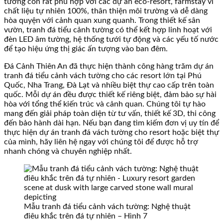
tường còn rất phù hợp với các dự án eco-resort, farmstay vì
chất liệu tự nhiên 100%, thân thiện môi trường và dễ dàng
hòa quyện với cảnh quan xung quanh. Trong thiết kế sân
vườn, tranh đá tiểu cảnh tường có thể kết hợp linh hoạt với
đèn LED âm tường, hệ thống tưới tự động và các yếu tố nước
để tạo hiệu ứng thị giác ấn tượng vào ban đêm.
Đá Cảnh Thiên An đã thực hiện thành công hàng trăm dự án
tranh đá tiểu cảnh vách tường cho các resort lớn tại Phú
Quốc, Nha Trang, Đà Lạt và nhiều biệt thự cao cấp trên toàn
quốc. Mỗi dự án đều được thiết kế riêng biệt, đảm bảo sự hài
hòa với tổng thể kiến trúc và cảnh quan. Chúng tôi tự hào
mang đến giải pháp toàn diện từ tư vấn, thiết kế 3D, thi công
đến bảo hành dài hạn. Nếu bạn đang tìm kiếm đơn vị uy tín để
thực hiện dự án tranh đá vách tường cho resort hoặc biệt thự
của mình, hãy liên hệ ngay với chúng tôi để được hỗ trợ
nhanh chóng và chuyên nghiệp nhất.
Mẫu tranh đá tiểu cảnh vách tường: Nghệ thuật
điêu khắc trên đá tự nhiên – Hình 7