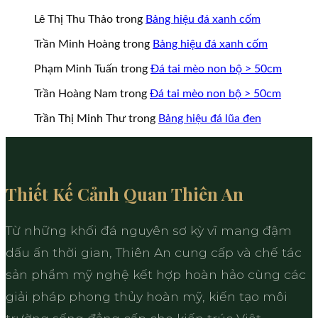
Lê Thị Thu Thảo
trong
Bảng hiệu đá xanh cốm
Trần Minh Hoàng
trong
Bảng hiệu đá xanh cốm
Phạm Minh Tuấn
trong
Đá tai mèo non bộ > 50cm
Trần Hoàng Nam
trong
Đá tai mèo non bộ > 50cm
Trần Thị Minh Thư
trong
Bảng hiệu đá lũa đen
Thiết Kế Cảnh Quan Thiên An
Từ những khối đá nguyên sơ kỳ vĩ mang đậm
dấu ấn thời gian, Thiên An cung cấp và chế tác
sản phẩm mỹ nghệ kết hợp hoàn hảo cùng các
giải pháp phong thủy hoàn mỹ, kiến tạo môi