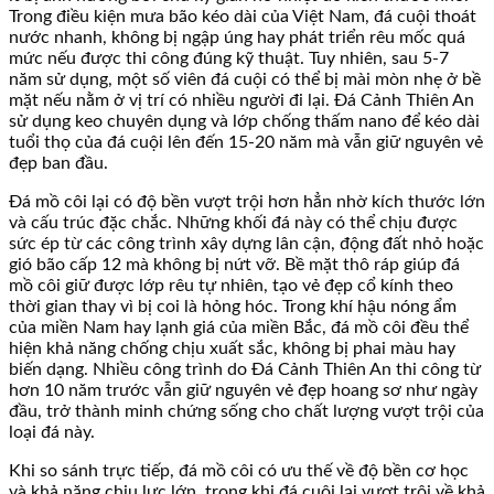
Trong điều kiện mưa bão kéo dài của Việt Nam, đá cuội thoát
nước nhanh, không bị ngập úng hay phát triển rêu mốc quá
mức nếu được thi công đúng kỹ thuật. Tuy nhiên, sau 5-7
năm sử dụng, một số viên đá cuội có thể bị mài mòn nhẹ ở bề
mặt nếu nằm ở vị trí có nhiều người đi lại. Đá Cảnh Thiên An
sử dụng keo chuyên dụng và lớp chống thấm nano để kéo dài
tuổi thọ của đá cuội lên đến 15-20 năm mà vẫn giữ nguyên vẻ
đẹp ban đầu.
Đá mồ côi lại có độ bền vượt trội hơn hẳn nhờ kích thước lớn
và cấu trúc đặc chắc. Những khối đá này có thể chịu được
sức ép từ các công trình xây dựng lân cận, động đất nhỏ hoặc
gió bão cấp 12 mà không bị nứt vỡ. Bề mặt thô ráp giúp đá
mồ côi giữ được lớp rêu tự nhiên, tạo vẻ đẹp cổ kính theo
thời gian thay vì bị coi là hỏng hóc. Trong khí hậu nóng ẩm
của miền Nam hay lạnh giá của miền Bắc, đá mồ côi đều thể
hiện khả năng chống chịu xuất sắc, không bị phai màu hay
biến dạng. Nhiều công trình do Đá Cảnh Thiên An thi công từ
hơn 10 năm trước vẫn giữ nguyên vẻ đẹp hoang sơ như ngày
đầu, trở thành minh chứng sống cho chất lượng vượt trội của
loại đá này.
Khi so sánh trực tiếp, đá mồ côi có ưu thế về độ bền cơ học
và khả năng chịu lực lớn, trong khi đá cuội lại vượt trội về khả