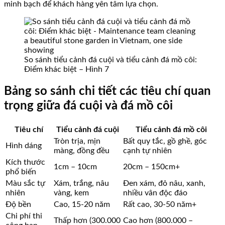
minh bạch để khách hàng yên tâm lựa chọn.
So sánh tiểu cảnh đá cuội và tiểu cảnh đá mồ côi:
Điểm khác biệt – Hình 7
Bảng so sánh chi tiết các tiêu chí quan
trọng giữa đá cuội và đá mồ côi
Tiêu chí
Tiểu cảnh đá cuội
Tiểu cảnh đá mồ côi
Tròn trịa, mịn
Bất quy tắc, gồ ghề, góc
Hình dáng
màng, đồng đều
cạnh tự nhiên
Kích thước
1cm – 10cm
20cm – 150cm+
phổ biến
Màu sắc tự
Xám, trắng, nâu
Đen xám, đỏ nâu, xanh,
nhiên
vàng, kem
nhiều vân độc đáo
Độ bền
Cao, 15-20 năm
Rất cao, 30-50 năm+
Chi phí thi
Thấp hơn (300.000
Cao hơn (800.000 –