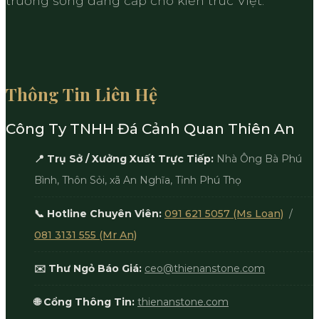
trường sống đẳng cấp cho kiến trúc Việt.
Thông Tin Liên Hệ
Công Ty TNHH Đá Cảnh Quan Thiên An
📍 Trụ Sở / Xưởng Xuất Trực Tiếp:
Nhà Ông Bà Phú
Bình, Thôn Sỏi, xã An Nghĩa, Tỉnh Phú Thọ
📞 Hotline Chuyên Viên:
091 621 5057 (Ms Loan)
/
081 3131 555 (Mr An)
✉️ Thư Ngỏ Báo Giá:
ceo@thienanstone.com
🌐 Cổng Thông Tin:
thienanstone.com