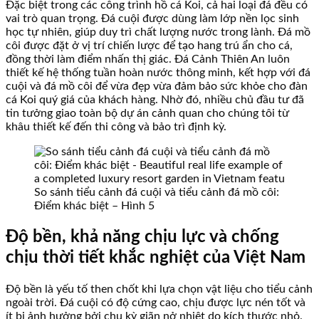
Đặc biệt trong các công trình hồ cá Koi, cả hai loại đá đều có
vai trò quan trọng. Đá cuội được dùng làm lớp nền lọc sinh
học tự nhiên, giúp duy trì chất lượng nước trong lành. Đá mồ
côi được đặt ở vị trí chiến lược để tạo hang trú ẩn cho cá,
đồng thời làm điểm nhấn thị giác. Đá Cảnh Thiên An luôn
thiết kế hệ thống tuần hoàn nước thông minh, kết hợp với đá
cuội và đá mồ côi để vừa đẹp vừa đảm bảo sức khỏe cho đàn
cá Koi quý giá của khách hàng. Nhờ đó, nhiều chủ đầu tư đã
tin tưởng giao toàn bộ dự án cảnh quan cho chúng tôi từ
khâu thiết kế đến thi công và bảo trì định kỳ.
So sánh tiểu cảnh đá cuội và tiểu cảnh đá mồ côi:
Điểm khác biệt – Hình 5
Độ bền, khả năng chịu lực và chống
chịu thời tiết khắc nghiệt của Việt Nam
Độ bền là yếu tố then chốt khi lựa chọn vật liệu cho tiểu cảnh
ngoài trời. Đá cuội có độ cứng cao, chịu được lực nén tốt và
ít bị ảnh hưởng bởi chu kỳ giãn nở nhiệt do kích thước nhỏ.