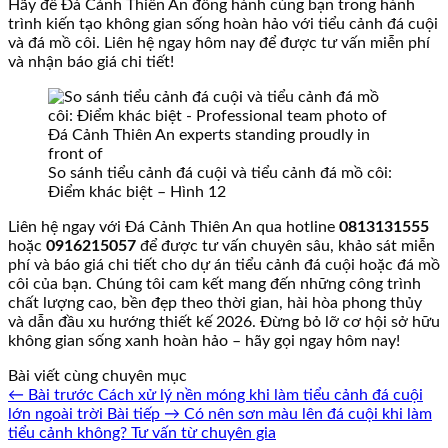
Hãy để Đá Cảnh Thiên An đồng hành cùng bạn trong hành
trình kiến tạo không gian sống hoàn hảo với tiểu cảnh đá cuội
và đá mồ côi. Liên hệ ngay hôm nay để được tư vấn miễn phí
và nhận báo giá chi tiết!
So sánh tiểu cảnh đá cuội và tiểu cảnh đá mồ côi:
Điểm khác biệt – Hình 12
Liên hệ ngay với Đá Cảnh Thiên An qua hotline
0813131555
hoặc
0916215057
để được tư vấn chuyên sâu, khảo sát miễn
phí và báo giá chi tiết cho dự án tiểu cảnh đá cuội hoặc đá mồ
côi của bạn. Chúng tôi cam kết mang đến những công trình
chất lượng cao, bền đẹp theo thời gian, hài hòa phong thủy
và dẫn đầu xu hướng thiết kế 2026. Đừng bỏ lỡ cơ hội sở hữu
không gian sống xanh hoàn hảo – hãy gọi ngay hôm nay!
Bài viết cùng chuyên mục
← Bài trước
Cách xử lý nền móng khi làm tiểu cảnh đá cuội
lớn ngoài trời
Bài tiếp →
Có nên sơn màu lên đá cuội khi làm
tiểu cảnh không? Tư vấn từ chuyên gia