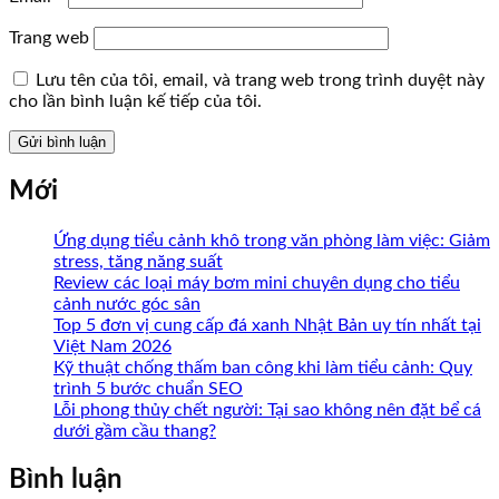
Trang web
Lưu tên của tôi, email, và trang web trong trình duyệt này
cho lần bình luận kế tiếp của tôi.
Mới
Ứng dụng tiểu cảnh khô trong văn phòng làm việc: Giảm
stress, tăng năng suất
Review các loại máy bơm mini chuyên dụng cho tiểu
cảnh nước góc sân
Top 5 đơn vị cung cấp đá xanh Nhật Bản uy tín nhất tại
Việt Nam 2026
Kỹ thuật chống thấm ban công khi làm tiểu cảnh: Quy
trình 5 bước chuẩn SEO
Lỗi phong thủy chết người: Tại sao không nên đặt bể cá
dưới gầm cầu thang?
Bình luận