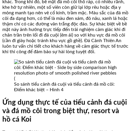
khác. Trong khi đó, bề mặt đá mồ côi thô ráp, có nhiều rãnh,
khe hở tự nhiên, một số viên còn giữ lại lớp rêu hoặc địa y
mỏng manh tạo nên vẻ cổ kính, trầm mặc. Màu sắc của đá mồ
côi đa dạng hơn, có thể là màu đen xám, đỏ nâu, xanh lá hoặc
thậm chí có các đường vân trắng độc đáo. Sự khác biệt về bề
mặt này ảnh hưởng trực tiếp đến trải nghiệm cảm giác khi đi
chân trần trên lối đi đá cuội (êm ái) so với khu vực đá mồ côi
(cần đi giày hoặc tránh khu vực gồ ghề). Đá Cảnh Thiên An
luôn tư vấn chi tiết cho khách hàng về cảm giác thực tế trước
khi thi công để đảm bảo sự hài lòng tuyệt đối.
So sánh tiểu cảnh đá cuội và tiểu cảnh đá mồ côi:
Điểm khác biệt – Hình 4
Ứng dụng thực tế của tiểu cảnh đá cuội
và đá mồ côi trong biệt thự, resort và
hồ cá Koi