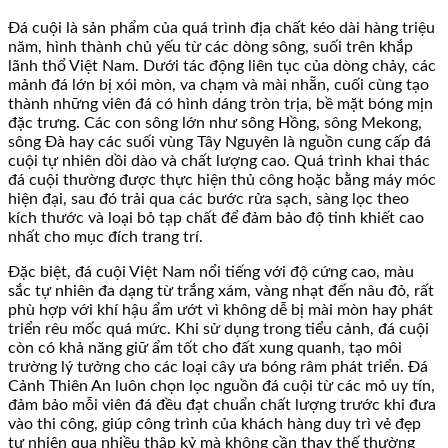
Đá cuội là sản phẩm của quá trình địa chất kéo dài hàng triệu
năm, hình thành chủ yếu từ các dòng sông, suối trên khắp
lãnh thổ Việt Nam. Dưới tác động liên tục của dòng chảy, các
mảnh đá lớn bị xói mòn, va chạm và mài nhẵn, cuối cùng tạo
thành những viên đá có hình dáng tròn trịa, bề mặt bóng mịn
đặc trưng. Các con sông lớn như sông Hồng, sông Mekong,
sông Đà hay các suối vùng Tây Nguyên là nguồn cung cấp đá
cuội tự nhiên dồi dào và chất lượng cao. Quá trình khai thác
đá cuội thường được thực hiện thủ công hoặc bằng máy móc
hiện đại, sau đó trải qua các bước rửa sạch, sàng lọc theo
kích thước và loại bỏ tạp chất để đảm bảo độ tinh khiết cao
nhất cho mục đích trang trí.
Đặc biệt, đá cuội Việt Nam nổi tiếng với độ cứng cao, màu
sắc tự nhiên đa dạng từ trắng xám, vàng nhạt đến nâu đỏ, rất
phù hợp với khí hậu ẩm ướt vì không dễ bị mài mòn hay phát
triển rêu mốc quá mức. Khi sử dụng trong tiểu cảnh, đá cuội
còn có khả năng giữ ẩm tốt cho đất xung quanh, tạo môi
trường lý tưởng cho các loại cây ưa bóng râm phát triển. Đá
Cảnh Thiên An luôn chọn lọc nguồn đá cuội từ các mỏ uy tín,
đảm bảo mỗi viên đá đều đạt chuẩn chất lượng trước khi đưa
vào thi công, giúp công trình của khách hàng duy trì vẻ đẹp
tự nhiên qua nhiều thập kỷ mà không cần thay thế thường