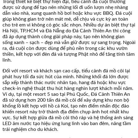
Trong thiết kế biệt thự hiện đại, tiểu cảnh đá cuội thường
được sử dụng để tạo nên những lối đi uốn lượn nhẹ nhàng
dẫn vào nhà, xung quanh hồ bơi hoặc khu vực BBQ. Đá cuội
giúp không gian trở nên mát mẻ, dễ chịu và cực kỳ an toàn
cho trẻ em vì không có góc sắc nhọn. Nhiều dự án biệt thự tại
Hà Nội, TP.HCM và Đà Nẵng do Đá Cảnh Thiên An thi công
đã áp dụng thành công giải pháp này, tạo nên không gian
sống xanh – sạch – đẹp mà vẫn giữ được sự sang trọng. Ngoài
ra, đá cuội còn được dùng để phủ nền trong các khu vườn
thiền, kết hợp với đèn đá và tượng Phật nhỏ để tăng tính tâm
linh.
Đối với resort và khách sạn cao cấp, tiểu cảnh đá mồ côi lại
phát huy tối đa sức hút của mình. Những khối đá lớn được
sắp xếp thành thác nước nhân tạo, hang đá hoặc khu vực
check-in nghệ thuật thu hút hàng nghìn lượt khách mỗi năm.
Ví dụ, tại một resort 5 sao tại Phú Quốc, Đá Cảnh Thiên An
đã sử dụng hơn 200 tấn đá mồ côi để xây dựng khu non bộ
khổng lồ kết hợp với hồ cá Koi, tạo nên điểm nhấn độc đáo
khiến resort này trở thành địa điểm chụp ảnh hot nhất khu
vực. Sự kết hợp giữa đá mồ côi thô ráp và hệ thống ánh sáng
LED âm nước tạo hiệu ứng lung linh vào ban đêm, nâng tầm
trải nghiệm cho du khách.