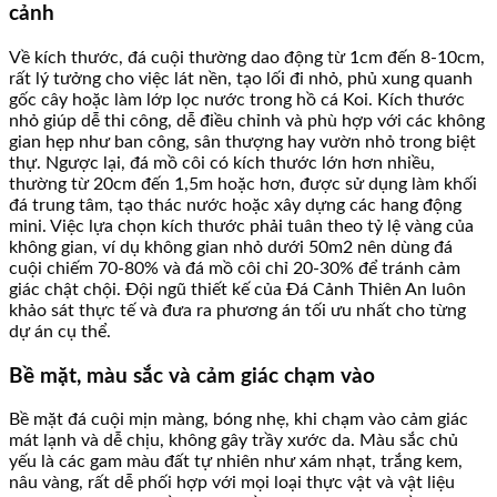
cảnh
Về kích thước, đá cuội thường dao động từ 1cm đến 8-10cm,
rất lý tưởng cho việc lát nền, tạo lối đi nhỏ, phủ xung quanh
gốc cây hoặc làm lớp lọc nước trong hồ cá Koi. Kích thước
nhỏ giúp dễ thi công, dễ điều chỉnh và phù hợp với các không
gian hẹp như ban công, sân thượng hay vườn nhỏ trong biệt
thự. Ngược lại, đá mồ côi có kích thước lớn hơn nhiều,
thường từ 20cm đến 1,5m hoặc hơn, được sử dụng làm khối
đá trung tâm, tạo thác nước hoặc xây dựng các hang động
mini. Việc lựa chọn kích thước phải tuân theo tỷ lệ vàng của
không gian, ví dụ không gian nhỏ dưới 50m2 nên dùng đá
cuội chiếm 70-80% và đá mồ côi chỉ 20-30% để tránh cảm
giác chật chội. Đội ngũ thiết kế của Đá Cảnh Thiên An luôn
khảo sát thực tế và đưa ra phương án tối ưu nhất cho từng
dự án cụ thể.
Bề mặt, màu sắc và cảm giác chạm vào
Bề mặt đá cuội mịn màng, bóng nhẹ, khi chạm vào cảm giác
mát lạnh và dễ chịu, không gây trầy xước da. Màu sắc chủ
yếu là các gam màu đất tự nhiên như xám nhạt, trắng kem,
nâu vàng, rất dễ phối hợp với mọi loại thực vật và vật liệu