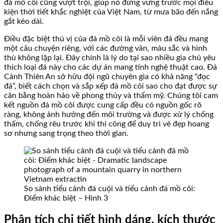
đá mồ côi cũng vượt trội, giúp nó đứng vững trước mọi điều
kiện thời tiết khắc nghiệt của Việt Nam, từ mưa bão đến nắng
gắt kéo dài.
Điều đặc biệt thú vị của đá mồ côi là mỗi viên đá đều mang
một câu chuyện riêng, với các đường vân, màu sắc và hình
thù không lặp lại. Đây chính là lý do tại sao nhiều gia chủ yêu
thích loại đá này cho các dự án mang tính nghệ thuật cao. Đá
Cảnh Thiên An sở hữu đội ngũ chuyên gia có khả năng “đọc
đá”, biết cách chọn và sắp xếp đá mồ côi sao cho đạt được sự
cân bằng hoàn hảo về phong thủy và thẩm mỹ. Chúng tôi cam
kết nguồn đá mồ côi được cung cấp đều có nguồn gốc rõ
ràng, không ảnh hưởng đến môi trường và được xử lý chống
thấm, chống rêu trước khi thi công để duy trì vẻ đẹp hoang
sơ nhưng sang trọng theo thời gian.
So sánh tiểu cảnh đá cuội và tiểu cảnh đá mồ côi:
Điểm khác biệt – Hình 3
Phân tích chi tiết hình dáng, kích thước