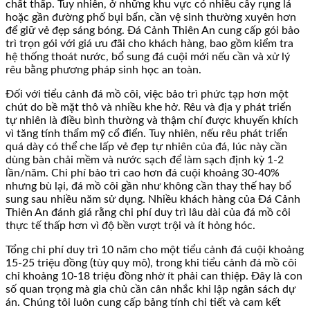
chất thấp. Tuy nhiên, ở những khu vực có nhiều cây rụng lá
hoặc gần đường phố bụi bẩn, cần vệ sinh thường xuyên hơn
để giữ vẻ đẹp sáng bóng. Đá Cảnh Thiên An cung cấp gói bảo
trì trọn gói với giá ưu đãi cho khách hàng, bao gồm kiểm tra
hệ thống thoát nước, bổ sung đá cuội mới nếu cần và xử lý
rêu bằng phương pháp sinh học an toàn.
Đối với tiểu cảnh đá mồ côi, việc bảo trì phức tạp hơn một
chút do bề mặt thô và nhiều khe hở. Rêu và địa y phát triển
tự nhiên là điều bình thường và thậm chí được khuyến khích
vì tăng tính thẩm mỹ cổ điển. Tuy nhiên, nếu rêu phát triển
quá dày có thể che lấp vẻ đẹp tự nhiên của đá, lúc này cần
dùng bàn chải mềm và nước sạch để làm sạch định kỳ 1-2
lần/năm. Chi phí bảo trì cao hơn đá cuội khoảng 30-40%
nhưng bù lại, đá mồ côi gần như không cần thay thế hay bổ
sung sau nhiều năm sử dụng. Nhiều khách hàng của Đá Cảnh
Thiên An đánh giá rằng chi phí duy trì lâu dài của đá mồ côi
thực tế thấp hơn vì độ bền vượt trội và ít hỏng hóc.
Tổng chi phí duy trì 10 năm cho một tiểu cảnh đá cuội khoảng
15-25 triệu đồng (tùy quy mô), trong khi tiểu cảnh đá mồ côi
chỉ khoảng 10-18 triệu đồng nhờ ít phải can thiệp. Đây là con
số quan trọng mà gia chủ cần cân nhắc khi lập ngân sách dự
án. Chúng tôi luôn cung cấp bảng tính chi tiết và cam kết