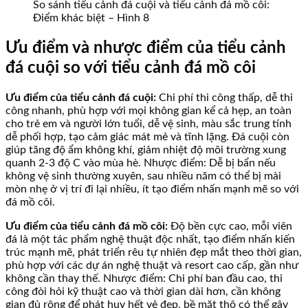
So sánh tiểu cảnh đá cuội và tiểu cảnh đá mồ côi:
Điểm khác biệt – Hình 8
Ưu điểm và nhược điểm của tiểu cảnh
đá cuội so với tiểu cảnh đá mồ côi
Ưu điểm của tiểu cảnh đá cuội:
Chi phí thi công thấp, dễ thi
công nhanh, phù hợp với mọi không gian kể cả hẹp, an toàn
cho trẻ em và người lớn tuổi, dễ vệ sinh, màu sắc trung tính
dễ phối hợp, tạo cảm giác mát mẻ và tĩnh lặng. Đá cuội còn
giúp tăng độ ẩm không khí, giảm nhiệt độ môi trường xung
quanh 2-3 độ C vào mùa hè. Nhược điểm: Dễ bị bẩn nếu
không vệ sinh thường xuyên, sau nhiều năm có thể bị mài
mòn nhẹ ở vị trí đi lại nhiều, ít tạo điểm nhấn mạnh mẽ so với
đá mồ côi.
Ưu điểm của tiểu cảnh đá mồ côi:
Độ bền cực cao, mỗi viên
đá là một tác phẩm nghệ thuật độc nhất, tạo điểm nhấn kiến
trúc mạnh mẽ, phát triển rêu tự nhiên đẹp mắt theo thời gian,
phù hợp với các dự án nghệ thuật và resort cao cấp, gần như
không cần thay thế. Nhược điểm: Chi phí ban đầu cao, thi
công đòi hỏi kỹ thuật cao và thời gian dài hơn, cần không
gian đủ rộng để phát huy hết vẻ đẹp, bề mặt thô có thể gây