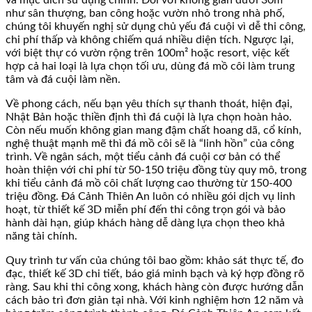
và mục đích sử dụng chính. Đối với không gian dưới 30m²
như sân thượng, ban công hoặc vườn nhỏ trong nhà phố,
chúng tôi khuyến nghị sử dụng chủ yếu đá cuội vì dễ thi công,
chi phí thấp và không chiếm quá nhiều diện tích. Ngược lại,
với biệt thự có vườn rộng trên 100m² hoặc resort, việc kết
hợp cả hai loại là lựa chọn tối ưu, dùng đá mồ côi làm trung
tâm và đá cuội làm nền.
Về phong cách, nếu bạn yêu thích sự thanh thoát, hiện đại,
Nhật Bản hoặc thiền định thì đá cuội là lựa chọn hoàn hảo.
Còn nếu muốn không gian mang đậm chất hoang dã, cổ kính,
nghệ thuật mạnh mẽ thì đá mồ côi sẽ là “linh hồn” của công
trình. Về ngân sách, một tiểu cảnh đá cuội cơ bản có thể
hoàn thiện với chi phí từ 50-150 triệu đồng tùy quy mô, trong
khi tiểu cảnh đá mồ côi chất lượng cao thường từ 150-400
triệu đồng. Đá Cảnh Thiên An luôn có nhiều gói dịch vụ linh
hoạt, từ thiết kế 3D miễn phí đến thi công trọn gói và bảo
hành dài hạn, giúp khách hàng dễ dàng lựa chọn theo khả
năng tài chính.
Quy trình tư vấn của chúng tôi bao gồm: khảo sát thực tế, đo
đạc, thiết kế 3D chi tiết, báo giá minh bạch và ký hợp đồng rõ
ràng. Sau khi thi công xong, khách hàng còn được hướng dẫn
cách bảo trì đơn giản tại nhà. Với kinh nghiệm hơn 12 năm và