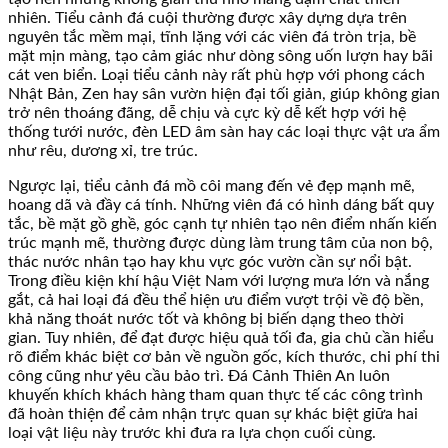
nhiên. Tiểu cảnh đá cuội thường được xây dựng dựa trên
nguyên tắc mềm mại, tĩnh lặng với các viên đá tròn trịa, bề
mặt mịn màng, tạo cảm giác như dòng sông uốn lượn hay bãi
cát ven biển. Loại tiểu cảnh này rất phù hợp với phong cách
Nhật Bản, Zen hay sân vườn hiện đại tối giản, giúp không gian
trở nên thoáng đãng, dễ chịu và cực kỳ dễ kết hợp với hệ
thống tưới nước, đèn LED âm sàn hay các loại thực vật ưa ẩm
như rêu, dương xỉ, tre trúc.
Ngược lại, tiểu cảnh đá mồ côi mang đến vẻ đẹp mạnh mẽ,
hoang dã và đầy cá tính. Những viên đá có hình dáng bất quy
tắc, bề mặt gồ ghề, góc cạnh tự nhiên tạo nên điểm nhấn kiến
trúc mạnh mẽ, thường được dùng làm trung tâm của non bộ,
thác nước nhân tạo hay khu vực góc vườn cần sự nổi bật.
Trong điều kiện khí hậu Việt Nam với lượng mưa lớn và nắng
gắt, cả hai loại đá đều thể hiện ưu điểm vượt trội về độ bền,
khả năng thoát nước tốt và không bị biến dạng theo thời
gian. Tuy nhiên, để đạt được hiệu quả tối đa, gia chủ cần hiểu
rõ điểm khác biệt cơ bản về nguồn gốc, kích thước, chi phí thi
công cũng như yêu cầu bảo trì. Đá Cảnh Thiên An luôn
khuyến khích khách hàng tham quan thực tế các công trình
đã hoàn thiện để cảm nhận trực quan sự khác biệt giữa hai
loại vật liệu này trước khi đưa ra lựa chọn cuối cùng.