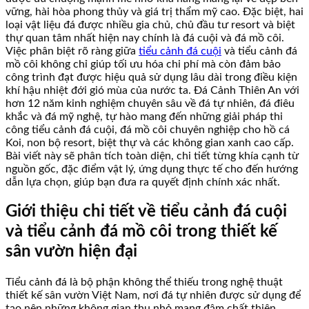
vững, hài hòa phong thủy và giá trị thẩm mỹ cao. Đặc biệt, hai
loại vật liệu đá được nhiều gia chủ, chủ đầu tư resort và biệt
thự quan tâm nhất hiện nay chính là đá cuội và đá mồ côi.
Việc phân biệt rõ ràng giữa
tiểu cảnh đá cuội
và tiểu cảnh đá
mồ côi không chỉ giúp tối ưu hóa chi phí mà còn đảm bảo
công trình đạt được hiệu quả sử dụng lâu dài trong điều kiện
khí hậu nhiệt đới gió mùa của nước ta. Đá Cảnh Thiên An với
hơn 12 năm kinh nghiệm chuyên sâu về đá tự nhiên, đá điêu
khắc và đá mỹ nghệ, tự hào mang đến những giải pháp thi
công tiểu cảnh đá cuội, đá mồ côi chuyên nghiệp cho hồ cá
Koi, non bộ resort, biệt thự và các không gian xanh cao cấp.
Bài viết này sẽ phân tích toàn diện, chi tiết từng khía cạnh từ
nguồn gốc, đặc điểm vật lý, ứng dụng thực tế cho đến hướng
dẫn lựa chọn, giúp bạn đưa ra quyết định chính xác nhất.
Giới thiệu chi tiết về tiểu cảnh đá cuội
và tiểu cảnh đá mồ côi trong thiết kế
sân vườn hiện đại
Tiểu cảnh đá là bộ phận không thể thiếu trong nghệ thuật
thiết kế sân vườn Việt Nam, nơi đá tự nhiên được sử dụng để
tạo nên những không gian thu nhỏ mang đậm chất thiên