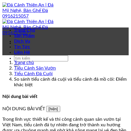
Bỏ
qua
nội
dung
Trang Chủ
Sản Phẩm
Dịch Vụ
Tin Tức
Liên Hệ
Trang chủ
Tiểu Cảnh Sân Vườn
Tiểu Cảnh Đá Cuội
So sánh tiểu cảnh đá cuội và tiểu cảnh đá mồ côi: Điểm
khác biệt
Nội dung bài viết
NỘI DUNG BÀI VIẾT
[hiện]
Trong lĩnh vực thiết kế và thi công cảnh quan sân vườn tại
Việt Nam, tiểu cảnh đá tự nhiên đang trở thành xu hướng
được ưa chuộng mạnh mẽ nhờ khả năng mang lại vẻ đẹp bền