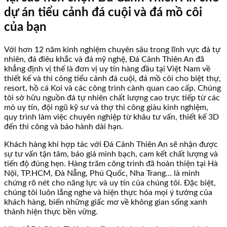
dự án tiểu cảnh đá cuội và đá mồ côi
của bạn
Với hơn 12 năm kinh nghiệm chuyên sâu trong lĩnh vực đá tự
nhiên, đá điêu khắc và đá mỹ nghệ, Đá Cảnh Thiên An đã
khẳng định vị thế là đơn vị uy tín hàng đầu tại Việt Nam về
thiết kế và thi công tiểu cảnh đá cuội, đá mồ côi cho biệt thự,
resort, hồ cá Koi và các công trình cảnh quan cao cấp. Chúng
tôi sở hữu nguồn đá tự nhiên chất lượng cao trực tiếp từ các
mỏ uy tín, đội ngũ kỹ sư và thợ thi công giàu kinh nghiệm,
quy trình làm việc chuyên nghiệp từ khâu tư vấn, thiết kế 3D
đến thi công và bảo hành dài hạn.
Khách hàng khi hợp tác với Đá Cảnh Thiên An sẽ nhận được
sự tư vấn tận tâm, báo giá minh bạch, cam kết chất lượng và
tiến độ đúng hẹn. Hàng trăm công trình đã hoàn thiện tại Hà
Nội, TP.HCM, Đà Nẵng, Phú Quốc, Nha Trang… là minh
chứng rõ nét cho năng lực và uy tín của chúng tôi. Đặc biệt,
chúng tôi luôn lắng nghe và hiện thực hóa mọi ý tưởng của
khách hàng, biến những giấc mơ về không gian sống xanh
thành hiện thực bền vững.