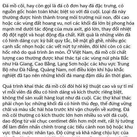
Đá mồ côi, hay còn gọi là đá cô đơn hay đá đặc trưng, có
nguồn gốc hoàn toàn khác biệt so với đá cuội. Loại đá này
thường được hình thành trong môi trường núi non, đồi cao
hoặc các vùng đất hoang vu, nơi các khối đá lớn bị phong hóa
mạnh mẽ dưới tác động của mưa axit, gió lớn, thay đổi nhiệt
độ đột ngột và hoạt động địa chất. Kết quả là những viên đá
có hình dáng cực kỳ bất quy tắc, bề mặt gồ ghề, nhiều góc
cạnh sắc nhọn hoặc các vết nứt tự nhiên, đôi khi còn có các
hốc nhỏ do quá trình ăn mòn. Ở Việt Nam, đá mồ côi chất
lượng cao thường được khai thác tại các vùng núi phía Bắc
như Hà Giang, Cao Bằng, Lạng Sơn hoặc các khu vực Trung
Bộ như Đà Nẵng, Quảng Nam, nơi điều kiện khí hậu khắc
nghiệt đã tạo nên những khối đá mang đậm dấu ấn thời gian.
Quá trình khai thác đá mồ côi đòi hỏi kỹ thuật cao và sự tỉ mỉ
vì mỗi viên đá đều có hình dáng và kích thước riêng biệt,
không thể sản xuất hàng loạt như đá cuội. Các thợ khai thác
phải chọn lọc những khối đá có hình thù đẹp, thế đứng vững
chãi và màu sắc hài hòa trước khi vận chuyển về xưởng. Đá
mồ côi thường có kích thước lớn hơn nhiều so với đá cuội,
dao động từ vài chục centimet đến hơn một mét, rất lý tưởng
để làm điểm nhấn chính trong các tiểu cảnh non bộ hoặc khu
vực thác nước nhân tạo. Độ cứng và khả năng chịu lực của