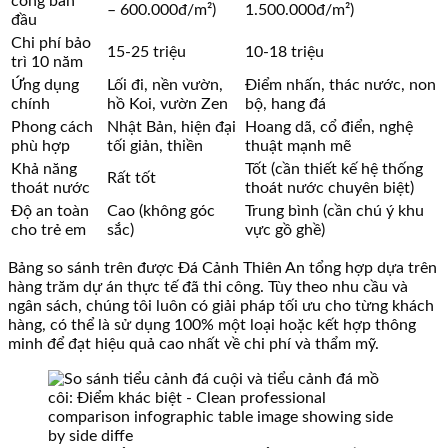
công ban
– 600.000đ/m²)
1.500.000đ/m²)
đầu
Chi phí bảo
15-25 triệu
10-18 triệu
trì 10 năm
Ứng dụng
Lối đi, nền vườn,
Điểm nhấn, thác nước, non
chính
hồ Koi, vườn Zen
bộ, hang đá
Phong cách
Nhật Bản, hiện đại
Hoang dã, cổ điển, nghệ
phù hợp
tối giản, thiền
thuật mạnh mẽ
Khả năng
Tốt (cần thiết kế hệ thống
Rất tốt
thoát nước
thoát nước chuyên biệt)
Độ an toàn
Cao (không góc
Trung bình (cần chú ý khu
cho trẻ em
sắc)
vực gồ ghề)
Bảng so sánh trên được Đá Cảnh Thiên An tổng hợp dựa trên
hàng trăm dự án thực tế đã thi công. Tùy theo nhu cầu và
ngân sách, chúng tôi luôn có giải pháp tối ưu cho từng khách
hàng, có thể là sử dụng 100% một loại hoặc kết hợp thông
minh để đạt hiệu quả cao nhất về chi phí và thẩm mỹ.