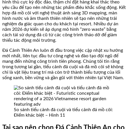
hình thù cực kỳ độc đáo, thậm chí đặt hàng khai thác theo
yêu cầu để tạo nên những tác phẩm điêu khắc sống động. Kết
hợp đá mồ côi với nghệ thuật ánh sáng 3D mapping, màn
hình nước và âm thanh thiên nhiên sẽ tạo nên những trải
nghiệm đa giác quan cho du khách tại resort. Nhiều dự án
năm 2026 dự kiến sẽ áp dụng mô hình “zero waste” bằng
cách tái sử dụng đá cũ từ các công trình tháo dỡ để giảm
thiểu tác động môi trường.
Đá Cảnh Thiên An luôn đi đầu trong việc cập nhật xu hướng
mới nhất, liên tục đầu tư công nghệ và đào tạo đội ngũ để
mang đến những công trình tiên phong. Chúng tôi tin rằng
trong tương lai gần, tiểu cảnh đá cuội và đá mồ côi sẽ không
chỉ là vật liệu trang trí mà còn trở thành biểu tượng của lối
sống xanh, bền vững và gần gũi với thiên nhiên tại Việt Nam.
So sánh tiểu cảnh đá cuội và tiểu cảnh đá mồ côi:
Điểm khác biệt – Hình 11
Tại sao nên chọn Đá Cảnh Thiên An cho