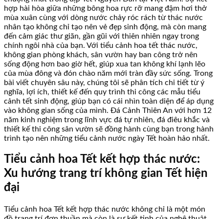
hợp hài hòa giữa những bông hoa rực rỡ mang đậm hơi thở
mùa xuân cùng với dòng nước chảy róc rách từ thác nước
nhân tạo không chỉ tạo nên vẻ đẹp sinh động, mà còn mang
đến cảm giác thư giãn, gần gũi với thiên nhiên ngay trong
chính ngôi nhà của bạn. Với tiểu cảnh hoa tết thác nước,
không gian phòng khách, sân vườn hay ban công trở nên
sống động hơn bao giờ hết, giúp xua tan không khí lạnh lẽo
của mùa đông và đón chào năm mới tràn đầy sức sống. Trong
bài viết chuyên sâu này, chúng tôi sẽ phân tích chi tiết từ ý
nghĩa, lợi ích, thiết kế đến quy trình thi công các mẫu tiểu
cảnh tết sinh động, giúp bạn có cái nhìn toàn diện để áp dụng
vào không gian sống của mình. Đá Cảnh Thiên An với hơn 12
năm kinh nghiệm trong lĩnh vực đá tự nhiên, đá điêu khắc và
thiết kế thi công sân vườn sẽ đồng hành cùng bạn trong hành
trình tạo nên những tiểu cảnh nước ngày Tết hoàn hảo nhất.
Tiểu cảnh hoa Tết kết hợp thác nước:
Xu hướng trang trí không gian Tết hiện
đại
Tiểu cảnh hoa Tết kết hợp thác nước không chỉ là một món
đồ trang trí đơn thuần mà còn là sự kết tinh của nghệ thuật