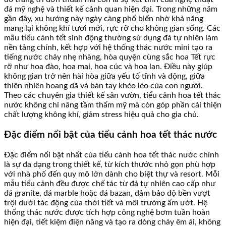
đá mỹ nghệ và thiết kế cảnh quan hiện đại. Trong những năm
gần đây, xu hướng này ngày càng phổ biến nhờ khả năng
mang lại không khí tươi mới, rực rỡ cho không gian sống. Các
mẫu tiểu cảnh tết sinh động thường sử dụng đá tự nhiên làm
nền tảng chính, kết hợp với hệ thống thác nước mini tạo ra
tiếng nước chảy nhẹ nhàng, hòa quyện cùng sắc hoa Tết rực
rỡ như hoa đào, hoa mai, hoa cúc và hoa lan. Điều này giúp
không gian trở nên hài hòa giữa yếu tố tĩnh và động, giữa
thiên nhiên hoang dã và bàn tay khéo léo của con người.
Theo các chuyên gia thiết kế sân vườn, tiểu cảnh hoa tết thác
nước không chỉ nâng tầm thẩm mỹ mà còn góp phần cải thiện
chất lượng không khí, giảm stress hiệu quả cho gia chủ.
Đặc điểm nổi bật của tiểu cảnh hoa tết thác nước
Đặc điểm nổi bật nhất của tiểu cảnh hoa tết thác nước chính
là sự đa dạng trong thiết kế, từ kích thước nhỏ gọn phù hợp
với nhà phố đến quy mô lớn dành cho biệt thự và resort. Mỗi
mẫu tiểu cảnh đều được chế tác từ đá tự nhiên cao cấp như
đá granite, đá marble hoặc đá bazan, đảm bảo độ bền vượt
trội dưới tác động của thời tiết và môi trường ẩm ướt. Hệ
thống thác nước được tích hợp công nghệ bơm tuần hoàn
hiện đại, tiết kiệm điện năng và tạo ra dòng chảy êm ái, không