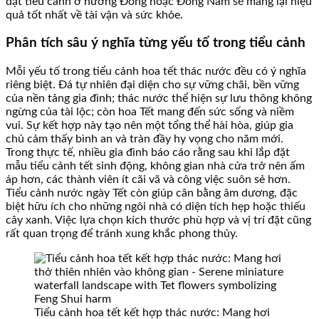
đặt tiểu cảnh ở hướng Đông hoặc Đông Nam sẽ mang lại hiệu
quả tốt nhất về tài vận và sức khỏe.
Phân tích sâu ý nghĩa từng yếu tố trong tiểu cảnh
Mỗi yếu tố trong tiểu cảnh hoa tết thác nước đều có ý nghĩa
riêng biệt. Đá tự nhiên đại diện cho sự vững chãi, bền vững
của nền tảng gia đình; thác nước thể hiện sự lưu thông không
ngừng của tài lộc; còn hoa Tết mang đến sức sống và niềm
vui. Sự kết hợp này tạo nên một tổng thể hài hòa, giúp gia
chủ cảm thấy bình an và tràn đầy hy vọng cho năm mới.
Trong thực tế, nhiều gia đình báo cáo rằng sau khi lắp đặt
mẫu tiểu cảnh tết sinh động, không gian nhà cửa trở nên ấm
áp hơn, các thành viên ít cãi vã và công việc suôn sẻ hơn.
Tiểu cảnh nước ngày Tết còn giúp cân bằng âm dương, đặc
biệt hữu ích cho những ngôi nhà có diện tích hẹp hoặc thiếu
cây xanh. Việc lựa chọn kích thước phù hợp và vị trí đặt cũng
rất quan trọng để tránh xung khắc phong thủy.
Tiểu cảnh hoa tết kết hợp thác nước: Mang hơi