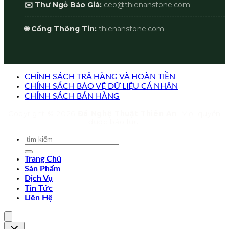
✉️ Thư Ngỏ Báo Giá:
ceo@thienanstone.com
🌐 Cổng Thông Tin:
thienanstone.com
CHÍNH SÁCH TRẢ HÀNG VÀ HOÀN TIỀN
CHÍNH SÁCH BẢO VỆ DỮ LIỆU CÁ NHÂN
CHÍNH SÁCH BÁN HÀNG
Copyright © 2026
Đá Nghệ Thuật Thiên An
. Mọi quyền
được bảo lưu.
Trang Chủ
Sản Phẩm
Dịch Vụ
Tin Tức
Liên Hệ