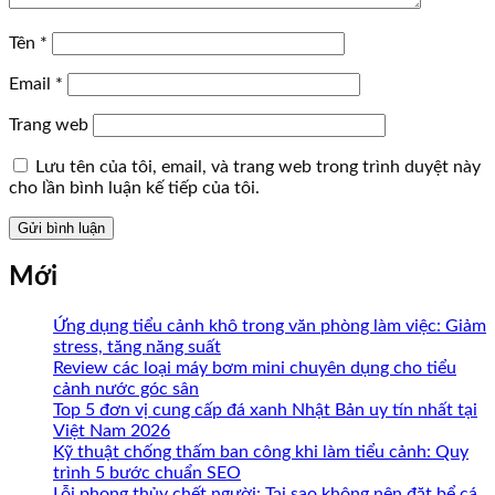
Tên
*
Email
*
Trang web
Lưu tên của tôi, email, và trang web trong trình duyệt này
cho lần bình luận kế tiếp của tôi.
Mới
Ứng dụng tiểu cảnh khô trong văn phòng làm việc: Giảm
stress, tăng năng suất
Review các loại máy bơm mini chuyên dụng cho tiểu
cảnh nước góc sân
Top 5 đơn vị cung cấp đá xanh Nhật Bản uy tín nhất tại
Việt Nam 2026
Kỹ thuật chống thấm ban công khi làm tiểu cảnh: Quy
trình 5 bước chuẩn SEO
Lỗi phong thủy chết người: Tại sao không nên đặt bể cá