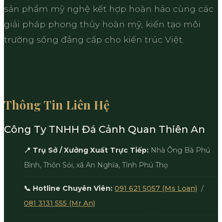
sản phẩm mỹ nghệ kết hợp hoàn hảo cùng các
giải pháp phong thủy hoàn mỹ, kiến tạo môi
trường sống đẳng cấp cho kiến trúc Việt.
Thông Tin Liên Hệ
Công Ty TNHH Đá Cảnh Quan Thiên An
📍 Trụ Sở / Xưởng Xuất Trực Tiếp:
Nhà Ông Bà Phú
Bình, Thôn Sỏi, xã An Nghĩa, Tỉnh Phú Thọ
📞 Hotline Chuyên Viên:
091 621 5057 (Ms Loan)
/
081 3131 555 (Mr An)