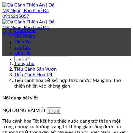
Bỏ
qua
nội
dung
Trang Chủ
Sản Phẩm
Dịch Vụ
Tin Tức
Liên Hệ
Trang chủ
Tiểu Cảnh Sân Vườn
Tiểu Cảnh Hoa Tết
Tiểu cảnh hoa tết kết hợp thác nước: Mang hơi thở
thiên nhiên vào không gian
Nội dung bài viết
NỘI DUNG BÀI VIẾT
[hiện]
Tiểu cảnh hoa Tết kết hợp thác nước đang trở thành một
trong những xu hướng trang trí không gian sống được ưa
chuộng nhất trong dịp Tết Nguyên Đán tại Việt Nam. Sự kết