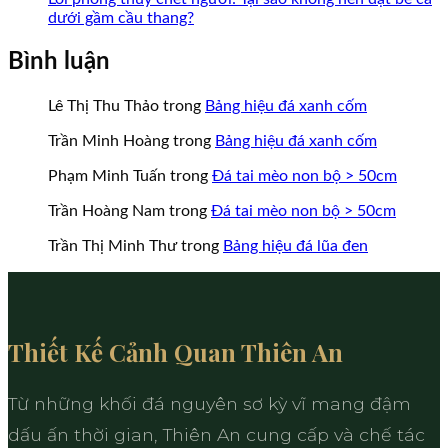
dưới gầm cầu thang?
Bình luận
Lê Thị Thu Thảo
trong
Bảng hiệu đá xanh cốm
Trần Minh Hoàng
trong
Bảng hiệu đá xanh cốm
Phạm Minh Tuấn
trong
Đá tai mèo non bộ > 50cm
Trần Hoàng Nam
trong
Đá tai mèo non bộ > 50cm
Trần Thị Minh Thư
trong
Bảng hiệu đá lũa đen
Thiết Kế Cảnh Quan Thiên An
Từ những khối đá nguyên sơ kỳ vĩ mang đậm
dấu ấn thời gian, Thiên An cung cấp và chế tác