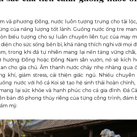
m và phương Đông, nước luôn tượng trưng cho tài lộc,
ừng của năng lượng tốt lành. Guồng nước ống tre man
ròn biểu tượng cho sự luân chuyển liên tục của may m
diện cho sức sống bền bỉ, khả năng thích nghi với mọi đ
Nam, trong khi đá tự nhiên mang lại nền tảng vững chãi,
h ở hướng Đông hoặc Đông Nam sân vườn, nó sẽ kích h
nh an cho gia chủ. Âm thanh nước chảy nhẹ nhàng qua 
 khí, giảm stress, cải thiện giấc ngủ. Nhiều chuyên 
ng nước với hồ cá Koi sẽ tạo hệ sinh thái hoàn chỉnh, 
o, mang lại sức khỏe và hạnh phúc cho cả gia đình. Đá C
trên bản đồ phong thủy riêng của từng công trình, đảm 
hẩm mỹ.