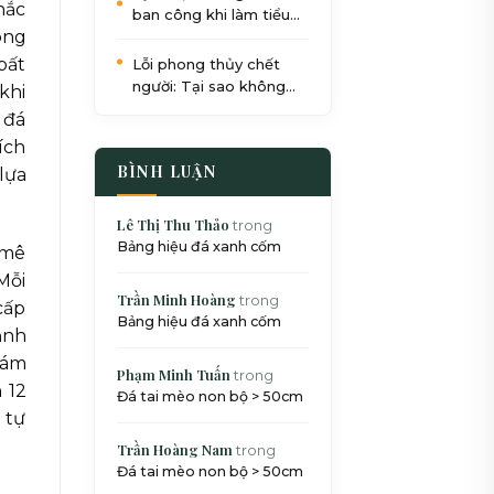
hắc
ban công khi làm tiểu
ông
cảnh: Quy trình 5 bước
chuẩn SEO
bất
Lỗi phong thủy chết
người: Tại sao không
khi
nên đặt bể cá dưới gầm
 đá
cầu thang?
ích
BÌNH LUẬN
lựa
Lê Thị Thu Thảo
trong
Bảng hiệu đá xanh cốm
 mê
Mỗi
Trần Minh Hoàng
trong
cấp
Bảng hiệu đá xanh cốm
ảnh
hám
Phạm Minh Tuấn
trong
 12
Đá tai mèo non bộ > 50cm
 tự
Trần Hoàng Nam
trong
Đá tai mèo non bộ > 50cm