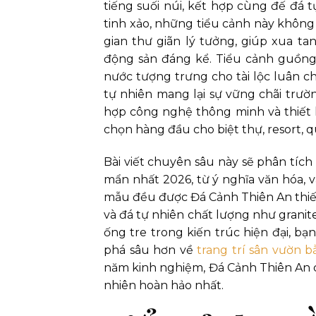
tiếng suối núi, kết hợp cùng đế đá
tinh xảo, những tiểu cảnh này không 
gian thư giãn lý tưởng, giúp xua tan
động sản đáng kể. Tiểu cảnh guồng
nước tượng trưng cho tài lộc luân c
tự nhiên mang lại sự vững chãi trườ
hợp công nghệ thông minh và thiết 
chọn hàng đầu cho biệt thự, resort, q
Bài viết chuyên sâu này sẽ phân tíc
mẩn nhất 2026, từ ý nghĩa văn hóa, vậ
mẫu đều được Đá Cảnh Thiên An thiết 
và đá tự nhiên chất lượng như granite
ống tre trong kiến trúc hiện đại, b
phá sâu hơn về
trang trí sân vườn b
năm kinh nghiệm, Đá Cảnh Thiên An 
nhiên hoàn hảo nhất.