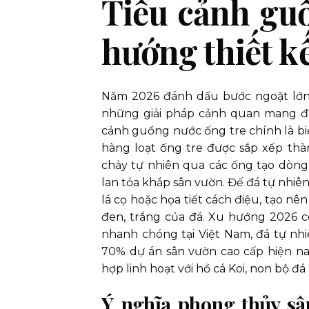
Tiểu cảnh gu
hướng thiết k
Năm 2026 đánh dấu bước ngoặt lớn k
những giải pháp cảnh quan mang đậ
cảnh guồng nước ống tre chính là bi
hàng loạt ống tre được sắp xếp thà
chảy tự nhiên qua các ống tạo dòng
lan tỏa khắp sân vườn. Đế đá tự nhi
lá cọ hoặc họa tiết cách điệu, tạo n
đen, trắng của đá. Xu hướng 2026 c
nhanh chóng tại Việt Nam, đá tự nhi
70% dự án sân vườn cao cấp hiện na
hợp linh hoạt với hồ cá Koi, non bộ đ
Ý nghĩa phong thủy sâ