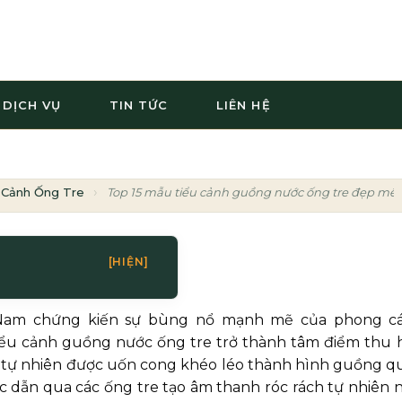
DỊCH VỤ
TIN TỨC
LIÊN HỆ
 Cảnh Ống Tre
Top 15 mẫu tiểu cảnh guồng nước ống tre đẹp mê
[HIỆN]
t Nam chứng kiến sự bùng nổ mạnh mẽ của phong c
 tiểu cảnh guồng nước ống tre trở thành tâm điểm thu 
re tự nhiên được uốn cong khéo léo thành hình guồng q
 dẫn qua các ống tre tạo âm thanh róc rách tự nhiên 