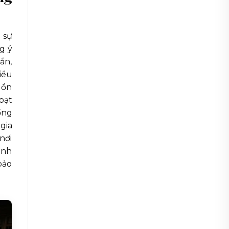
 sự
g ý
ắn,
iều
 ổn
oạt
ống
gia
nơi
ảnh
bảo