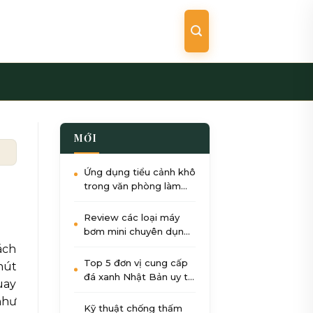
MỚI
 mẩn cho sân vườn 2026
Ứng dụng tiểu cảnh khô
trong văn phòng làm
việc: Giảm stress, tăng
năng suất
Review các loại máy
bơm mini chuyên dụng
cho tiểu cảnh nước góc
ách
sân
Top 5 đơn vị cung cấp
hút
đá xanh Nhật Bản uy tín
uay
nhất tại Việt Nam 2026
như
Kỹ thuật chống thấm