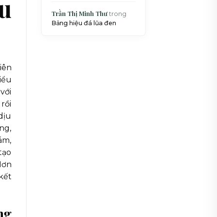
Xu
Trần Thị Minh Thư
trong
Bảng hiệu đá lũa đen
iên
iểu
với
rồi
dịu
ng,
ám,
tạo
Hơn
kết
ng