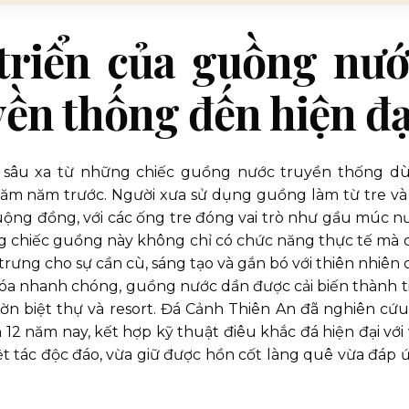
 triển của guồng nư
yền thống đến hiện đạ
 sâu xa từ những chiếc guồng nước truyền thống d
ăm năm trước. Người xưa sử dụng guồng làm từ tre và
ruộng đồng, với các ống tre đóng vai trò như gầu múc n
g chiếc guồng này không chỉ có chức năng thực tế mà 
rưng cho sự cần cù, sáng tạo và gắn bó với thiên nhiên 
ị hóa nhanh chóng, guồng nước dần được cải biến thành t
ườn biệt thự và resort. Đá Cảnh Thiên An đã nghiên cứu
12 năm nay, kết hợp kỹ thuật điêu khắc đá hiện đại với 
iệt tác độc đáo, vừa giữ được hồn cốt làng quê vừa đáp 