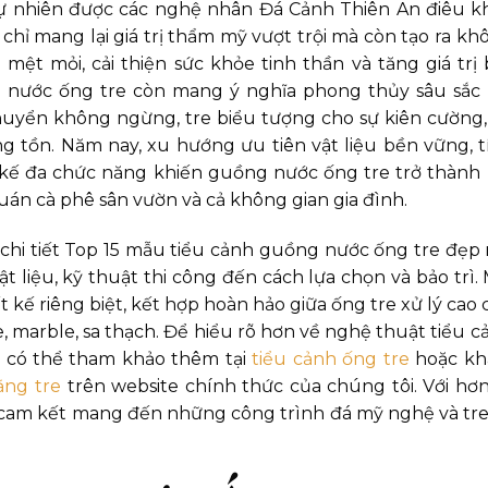
 tự nhiên được các nghệ nhân Đá Cảnh Thiên An điêu k
chỉ mang lại giá trị thẩm mỹ vượt trội mà còn tạo ra kh
 mệt mỏi, cải thiện sức khỏe tinh thần và tăng giá trị 
 nước ống tre còn mang ý nghĩa phong thủy sâu sắc 
huyển không ngừng, tre biểu tượng cho sự kiên cường,
ng tồn. Năm nay, xu hướng ưu tiên vật liệu bền vững, t
kế đa chức năng khiến guồng nước ống tre trở thành 
uán cà phê sân vườn và cả không gian gia đình.
h chi tiết Top 15 mẫu tiểu cảnh guồng nước ống tre đẹp
t liệu, kỹ thuật thi công đến cách lựa chọn và bảo trì. 
kế riêng biệt, kết hợp hoàn hảo giữa ống tre xử lý cao 
, marble, sa thạch. Để hiểu rõ hơn về nghệ thuật tiểu c
ạn có thể tham khảo thêm tại
tiểu cảnh ống tre
hoặc k
ằng tre
trên website chính thức của chúng tôi. Với hơn
cam kết mang đến những công trình đá mỹ nghệ và tre