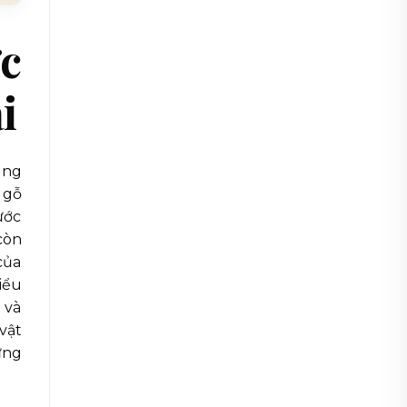
ớc
i
ùng
 gỗ
ước
còn
của
iểu
 và
vật
ứng