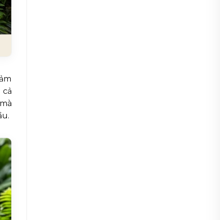
cảm
 cả
 mà
ầu.