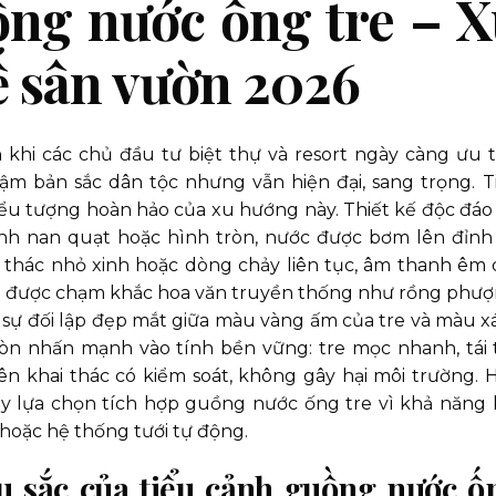
ồng nước ống tre – 
ế sân vườn 2026
hi các chủ đầu tư biệt thự và resort ngày càng ưu t
m bản sắc dân tộc nhưng vẫn hiện đại, sang trọng. T
ểu tượng hoàn hảo của xu hướng này. Thiết kế độc đáo 
nh nan quạt hoặc hình tròn, nước được bơm lên đỉnh 
 thác nhỏ xinh hoặc dòng chảy liên tục, âm thanh êm 
ên được chạm khắc hoa văn truyền thống như rồng phượ
ên sự đối lập đẹp mắt giữa màu vàng ấm của tre và màu x
òn nhấn mạnh vào tính bền vững: tre mọc nhanh, tái 
ên khai thác có kiểm soát, không gây hại môi trường. 
y lựa chọn tích hợp guồng nước ống tre vì khả năng 
á hoặc hệ thống tưới tự động.
u sắc của tiểu cảnh guồng nước ố