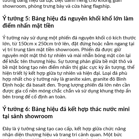
tưởng bảng hiệu đá đặc biệt dành riêng cho không gian
showroom, phòng trưng bày và cửa hàng flagship.
Ý tưởng 5: Bảng hiệu đá nguyên khối khổ lớn làm
điểm nhấn mặt tiền
Ý tưởng này sử dụng một phiến đá nguyên khối có kích thước
lớn, từ 150cm x 250cm trở lên, đặt đứng hoặc nằm ngang tại
vị trí trung tâm mặt tiền showroom. Phiến đá được giữ
nguyên một mặt thô tự nhiên và mài nhẵn bóng mặt còn lại
để khắc tên thương hiệu. Sự tương phản giữa bề mặt thô và
bề mặt bóng tạo nên điểm nhấn thị giác cực kỳ ấn tượng, thể
hiện triết lý kết hợp giữa tự nhiên và hiện đại. Loại đá phù
hợp nhất cho ý tưởng này là granite xám, granite đỏ Bình
Định hoặc đá basalt đen. Trọng lượng phiến đá lớn nên cần
được gia cố nền móng chắc chắn và sử dụng khung thép ẩn
bên trong để cố định an toàn.
Ý tưởng 6: Bảng hiệu đá kết hợp thác nước mini
tại sảnh showroom
Đây là ý tưởng sáng tạo cao cấp, kết hợp giữa chức năng
nhận diện thương hiệu và trang trí cảnh quan. Một bức