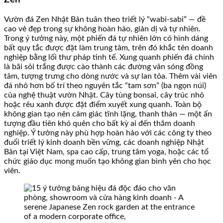
Vườn đá Zen Nhật Bản tuân theo triết lý “wabi-sabi” — đề
cao vẻ đẹp trong sự không hoàn hảo, giản dị và tự nhiên.
Trong ý tưởng này, một phiến đá tự nhiên lớn có hình dáng
bất quy tắc được đặt làm trung tâm, trên đó khắc tên doanh
nghiệp bằng lối thư pháp tinh tế. Xung quanh phiến đá chính
là bãi sỏi trắng được cào thành các đường vân sóng đồng
tâm, tượng trưng cho dòng nước và sự lan tỏa. Thêm vài viên
đá nhỏ hơn bố trí theo nguyên tắc “tam sơn” (ba ngọn núi)
của nghệ thuật vườn Nhật. Cây tùng bonsai, cây trúc nhỏ
hoặc rêu xanh được đặt điểm xuyết xung quanh. Toàn bộ
không gian tạo nên cảm giác tĩnh lặng, thanh thản — một ấn
tượng đầu tiên khó quên cho bất kỳ ai đến thăm doanh
nghiệp. Ý tưởng này phù hợp hoàn hảo với các công ty theo
đuổi triết lý kinh doanh bền vững, các doanh nghiệp Nhật
Bản tại Việt Nam, spa cao cấp, trung tâm yoga, hoặc các tổ
chức giáo dục mong muốn tạo không gian bình yên cho học
viên.