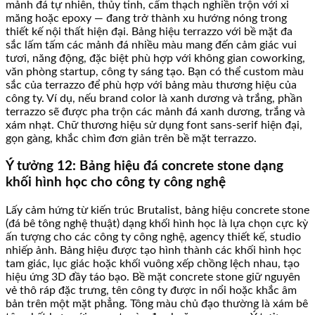
mảnh đá tự nhiên, thủy tinh, cẩm thạch nghiền trộn với xi
măng hoặc epoxy — đang trở thành xu hướng nóng trong
thiết kế nội thất hiện đại. Bảng hiệu terrazzo với bề mặt đa
sắc lấm tấm các mảnh đá nhiều màu mang đến cảm giác vui
tươi, năng động, đặc biệt phù hợp với không gian coworking,
văn phòng startup, công ty sáng tạo. Bạn có thể custom màu
sắc của terrazzo để phù hợp với bảng màu thương hiệu của
công ty. Ví dụ, nếu brand color là xanh dương và trắng, phần
terrazzo sẽ được pha trộn các mảnh đá xanh dương, trắng và
xám nhạt. Chữ thương hiệu sử dụng font sans-serif hiện đại,
gọn gàng, khắc chìm đơn giản trên bề mặt terrazzo.
Ý tưởng 12: Bảng hiệu đá concrete stone dạng
khối hình học cho công ty công nghệ
Lấy cảm hứng từ kiến trúc Brutalist, bảng hiệu concrete stone
(đá bê tông nghệ thuật) dạng khối hình học là lựa chọn cực kỳ
ấn tượng cho các công ty công nghệ, agency thiết kế, studio
nhiếp ảnh. Bảng hiệu được tạo hình thành các khối hình học
tam giác, lục giác hoặc khối vuông xếp chồng lệch nhau, tạo
hiệu ứng 3D đầy táo bạo. Bề mặt concrete stone giữ nguyên
vẻ thô ráp đặc trưng, tên công ty được in nổi hoặc khắc âm
bản trên một mặt phẳng. Tông màu chủ đạo thường là xám bê