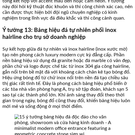
tông kết hợp với accent màu đen hoặc cam neon. Ý tưởng
này đòi hỏi kỹ thuật đúc khuôn và thi công chính xác cao, nên
cần được thực hiện bởi đội ngũ chuyên nghiệp có kinh
nghiệm trong lĩnh vực đá điêu khắc và thi công cảnh quan.
Ý tưởng 13: Bảng hiệu đá tự nhiên phối inox
hairline cho trụ sở doanh nghiệp
Sự kết hợp giữa đá tự nhiên và inox hairline (inox xước mờ)
tạo nên phong cách luxury modern cực kỳ đẳng cấp. Phần
nền bảng hiệu sử dụng đá granite hoặc đá marble có vân đẹp,
phần chữ và logo được chế tác từ inox 304 gia công hairline,
gắn nổi trên bề mặt đá với khoảng cách chân kê tạo bóng đổ.
Hiệu ứng bóng đổ từ chữ inox nổi trên nền đá tạo chiều sâu
thị giác rất tinh tế. Đây là phong cách bảng hiệu phổ biến ở
các tòa nhà văn phòng hạng A, trụ sở tập đoàn, khách sạn 5
sao tại các thành phố lớn. Khi ánh sáng thay đổi theo thời
gian trong ngày, bóng đổ cũng thay đổi, khiến bảng hiệu luôn
mới mẻ và sống động ở mọi thời điểm.