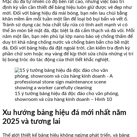
Mặc dù đá tự nhiên có độ bền rất cao, nhưng việc bảo trì
định kỳ vẫn cần thiết để bảng hiệu luôn giữ được vẻ đẹp như
mới. Đối với bảng hiệu đá mài bóng, bạn nên lau chùi bằng
khăn mềm ẩm mỗi tuần một lần để loại bỏ bụi bẩn và vết ố.
Tránh sử dụng các hóa chất tẩy rửa có tính axit mạnh vì có
thể ăn mòn bề mặt đá, đặc biệt là đá cẩm thạch và đá vôi. Mỗi
năm một lần, bạn nên phủ lại lớp nano bảo vệ chống thấm để
duy trì khả năng chống nước và chống bám bẩn cho bề mặt
đá. Đối với bảng hiệu đá đặt ngoài trời, cần kiểm tra định kỳ
phần chữ sơn hoặc mạ vàng để kịp thời sửa chữa những vị trí
bị bong tróc do tác động của thời tiết khắc nghiệt.
15 ý tưởng bảng hiệu đá độc đáo cho văn phòng,
showroom và cửa hàng kinh doanh – Hình 10
Xu hướng bảng hiệu đá mới nhất năm
2025 và tương lai
Thế giới thiết kế bảng hiệu không ngừng phát triển, và bảng