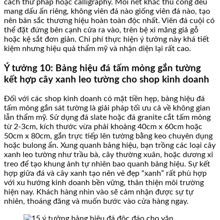
cách thư pháp hoặc calligraphy. Mỗi nét khắc thủ công đều
mang dấu ấn riêng, không viên đá nào giống viên đá nào, tạo
nên bản sắc thương hiệu hoàn toàn độc nhất. Viên đá cuội có
thể đặt đứng bên cạnh cửa ra vào, trên bệ xi măng giả gỗ
hoặc kệ sắt đơn giản. Chi phí thực hiện ý tưởng này khá tiết
kiệm nhưng hiệu quả thẩm mỹ và nhận diện lại rất cao.
Ý tưởng 10: Bảng hiệu đá tấm mỏng gắn tường
kết hợp cây xanh leo tường cho shop kinh doanh
Đối với các shop kinh doanh có mặt tiền hẹp, bảng hiệu đá
tấm mỏng gắn sát tường là giải pháp tối ưu cả về không gian
lẫn thẩm mỹ. Sử dụng đá slate hoặc đá granite cắt tấm mỏng
từ 2-3cm, kích thước vừa phải khoảng 40cm x 60cm hoặc
50cm x 80cm, gắn trực tiếp lên tường bằng keo chuyên dụng
hoặc bulong ẩn. Xung quanh bảng hiệu, bạn trồng các loại cây
xanh leo tường như trầu bà, cây thường xuân, hoặc dương xỉ
treo để tạo khung ảnh tự nhiên bao quanh bảng hiệu. Sự kết
hợp giữa đá và cây xanh tạo nên vẻ đẹp “xanh” rất phù hợp
với xu hướng kinh doanh bền vững, thân thiện môi trường
hiện nay. Khách hàng nhìn vào sẽ cảm nhận được sự tự
nhiên, thoáng đãng và muốn bước vào cửa hàng ngay.