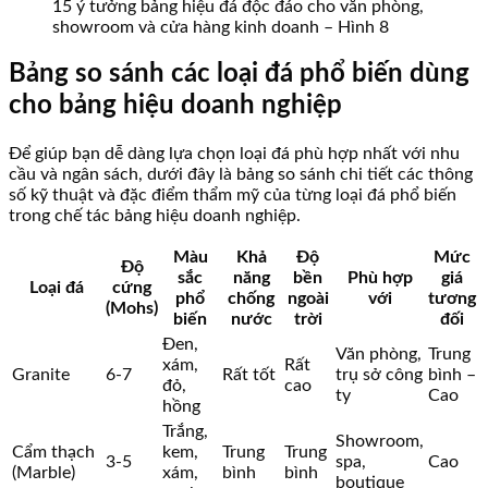
15 ý tưởng bảng hiệu đá độc đáo cho văn phòng,
showroom và cửa hàng kinh doanh – Hình 8
Bảng so sánh các loại đá phổ biến dùng
cho bảng hiệu doanh nghiệp
Để giúp bạn dễ dàng lựa chọn loại đá phù hợp nhất với nhu
cầu và ngân sách, dưới đây là bảng so sánh chi tiết các thông
số kỹ thuật và đặc điểm thẩm mỹ của từng loại đá phổ biến
trong chế tác bảng hiệu doanh nghiệp.
Màu
Khả
Độ
Mức
Độ
sắc
năng
bền
Phù hợp
giá
Loại đá
cứng
phổ
chống
ngoài
với
tương
(Mohs)
biến
nước
trời
đối
Đen,
Văn phòng,
Trung
xám,
Rất
Granite
6-7
Rất tốt
trụ sở công
bình –
đỏ,
cao
ty
Cao
hồng
Trắng,
Showroom,
Cẩm thạch
kem,
Trung
Trung
3-5
spa,
Cao
(Marble)
xám,
bình
bình
boutique