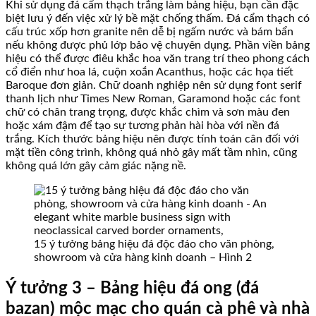
Khi sử dụng đá cẩm thạch trắng làm bảng hiệu, bạn cần đặc
biệt lưu ý đến việc xử lý bề mặt chống thấm. Đá cẩm thạch có
cấu trúc xốp hơn granite nên dễ bị ngấm nước và bám bẩn
nếu không được phủ lớp bảo vệ chuyên dụng. Phần viền bảng
hiệu có thể được điêu khắc hoa văn trang trí theo phong cách
cổ điển như hoa lá, cuộn xoắn Acanthus, hoặc các họa tiết
Baroque đơn giản. Chữ doanh nghiệp nên sử dụng font serif
thanh lịch như Times New Roman, Garamond hoặc các font
chữ có chân trang trọng, được khắc chìm và sơn màu đen
hoặc xám đậm để tạo sự tương phản hài hòa với nền đá
trắng. Kích thước bảng hiệu nên được tính toán cân đối với
mặt tiền công trình, không quá nhỏ gây mất tầm nhìn, cũng
không quá lớn gây cảm giác nặng nề.
15 ý tưởng bảng hiệu đá độc đáo cho văn phòng,
showroom và cửa hàng kinh doanh – Hình 2
Ý tưởng 3 – Bảng hiệu đá ong (đá
bazan) mộc mạc cho quán cà phê và nhà