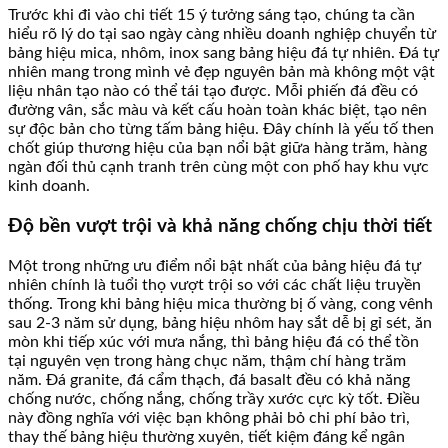
Trước khi đi vào chi tiết 15 ý tưởng sáng tạo, chúng ta cần
hiểu rõ lý do tại sao ngày càng nhiều doanh nghiệp chuyển từ
bảng hiệu mica, nhôm, inox sang bảng hiệu đá tự nhiên. Đá tự
nhiên mang trong mình vẻ đẹp nguyên bản mà không một vật
liệu nhân tạo nào có thể tái tạo được. Mỗi phiến đá đều có
đường vân, sắc màu và kết cấu hoàn toàn khác biệt, tạo nên
sự độc bản cho từng tấm bảng hiệu. Đây chính là yếu tố then
chốt giúp thương hiệu của bạn nổi bật giữa hàng trăm, hàng
ngàn đối thủ cạnh tranh trên cùng một con phố hay khu vực
kinh doanh.
Độ bền vượt trội và khả năng chống chịu thời tiết
Một trong những ưu điểm nổi bật nhất của bảng hiệu đá tự
nhiên chính là tuổi thọ vượt trội so với các chất liệu truyền
thống. Trong khi bảng hiệu mica thường bị ố vàng, cong vênh
sau 2-3 năm sử dụng, bảng hiệu nhôm hay sắt dễ bị gỉ sét, ăn
mòn khi tiếp xúc với mưa nắng, thì bảng hiệu đá có thể tồn
tại nguyên vẹn trong hàng chục năm, thậm chí hàng trăm
năm. Đá granite, đá cẩm thạch, đá basalt đều có khả năng
chống nước, chống nắng, chống trầy xước cực kỳ tốt. Điều
này đồng nghĩa với việc bạn không phải bỏ chi phí bảo trì,
thay thế bảng hiệu thường xuyên, tiết kiệm đáng kể ngân