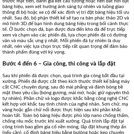
thước mặt tiền, đánh giá kết cấu tường hoặc nền đất nơi đặt
bảng hiệu, xem xét hướng ánh sáng tự nhiên và luồng giao
thông đi bộ hoặc xe cộ để xác định vị trí đặt bảng hiệu tối ưu
nhất. Sau đó, bộ phận thiết kế sẽ tạo ra bản phác thảo 2D và
mô hình 3D để bạn hình dung bảng hiệu trong bối cảnh thực
tế. Ở bước chọn đá, bạn được đưa đến kho đá để trực tiếp
xem và chạm vào các phiến đá, lựa chọn phiến đá có đường
vân và màu sắc ưng ý nhất. Mỗi phiến đá tự nhiên là duy
nhất, nên việc lựa chọn trực tiếp rất quan trọng để đảm bảo
thành phẩm đúng với kỳ vọng.
Bước 4 đến 6 – Gia công, thi công và lắp đặt
Sau khi phiến đá được chọn, quá trình gia công bắt đầu tại
xưởng. Phiến đá được cắt theo kích thước thiết kế bằng máy
cắt CNC chuyên dụng, sau đó mài phẳng và đánh bóng bề
mặt theo yêu cầu (bóng gương, mài mờ, hoặc giữ nguyên thô
tự nhiên). Phần chữ và logo được khắc bằng công nghệ CNC
kết hợp với khắc tay tinh chỉnh của nghệ nhân. Sơn chữ, mạ
vàng hoặc gắn chữ nổi được thực hiện sau khi phần khắc
hoàn tất. Toàn bộ bảng hiệu được phủ lớp nano chống thấm,
chống rêu mốc trước khi xuất xưởng. Quá trình lắp đặt tại
công trình bao gồm gia cố nền móng, lắp đặt khung thép ẩn
(nếu cần), cố định bảng hiệu bằng bulông hoặc keo chuyên