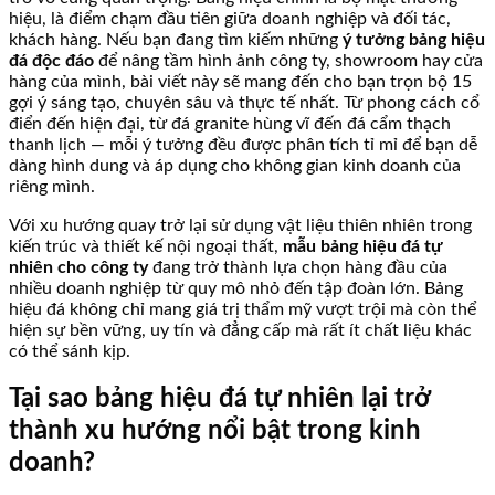
hiệu, là điểm chạm đầu tiên giữa doanh nghiệp và đối tác,
khách hàng. Nếu bạn đang tìm kiếm những
ý tưởng bảng hiệu
đá độc đáo
để nâng tầm hình ảnh công ty, showroom hay cửa
hàng của mình, bài viết này sẽ mang đến cho bạn trọn bộ 15
gợi ý sáng tạo, chuyên sâu và thực tế nhất. Từ phong cách cổ
điển đến hiện đại, từ đá granite hùng vĩ đến đá cẩm thạch
thanh lịch — mỗi ý tưởng đều được phân tích tỉ mỉ để bạn dễ
dàng hình dung và áp dụng cho không gian kinh doanh của
riêng mình.
Với xu hướng quay trở lại sử dụng vật liệu thiên nhiên trong
kiến trúc và thiết kế nội ngoại thất,
mẫu bảng hiệu đá tự
nhiên cho công ty
đang trở thành lựa chọn hàng đầu của
nhiều doanh nghiệp từ quy mô nhỏ đến tập đoàn lớn. Bảng
hiệu đá không chỉ mang giá trị thẩm mỹ vượt trội mà còn thể
hiện sự bền vững, uy tín và đẳng cấp mà rất ít chất liệu khác
có thể sánh kịp.
Tại sao bảng hiệu đá tự nhiên lại trở
thành xu hướng nổi bật trong kinh
doanh?