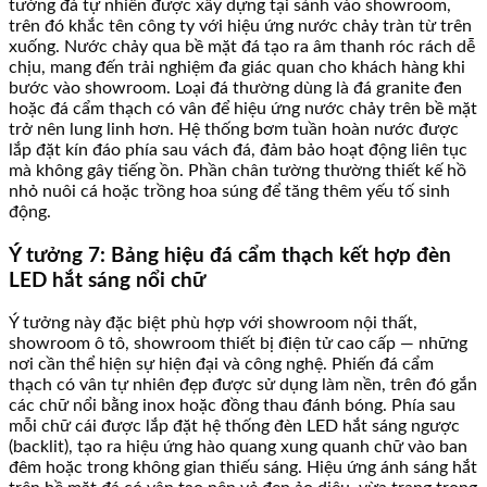
tường đá tự nhiên được xây dựng tại sảnh vào showroom,
trên đó khắc tên công ty với hiệu ứng nước chảy tràn từ trên
xuống. Nước chảy qua bề mặt đá tạo ra âm thanh róc rách dễ
chịu, mang đến trải nghiệm đa giác quan cho khách hàng khi
bước vào showroom. Loại đá thường dùng là đá granite đen
hoặc đá cẩm thạch có vân để hiệu ứng nước chảy trên bề mặt
trở nên lung linh hơn. Hệ thống bơm tuần hoàn nước được
lắp đặt kín đáo phía sau vách đá, đảm bảo hoạt động liên tục
mà không gây tiếng ồn. Phần chân tường thường thiết kế hồ
nhỏ nuôi cá hoặc trồng hoa súng để tăng thêm yếu tố sinh
động.
Ý tưởng 7: Bảng hiệu đá cẩm thạch kết hợp đèn
LED hắt sáng nổi chữ
Ý tưởng này đặc biệt phù hợp với showroom nội thất,
showroom ô tô, showroom thiết bị điện tử cao cấp — những
nơi cần thể hiện sự hiện đại và công nghệ. Phiến đá cẩm
thạch có vân tự nhiên đẹp được sử dụng làm nền, trên đó gắn
các chữ nổi bằng inox hoặc đồng thau đánh bóng. Phía sau
mỗi chữ cái được lắp đặt hệ thống đèn LED hắt sáng ngược
(backlit), tạo ra hiệu ứng hào quang xung quanh chữ vào ban
đêm hoặc trong không gian thiếu sáng. Hiệu ứng ánh sáng hắt