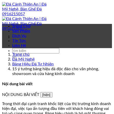
Bỏ
qua
nội
dung
Trang Chủ
Sản Phẩm
Dịch Vụ
Tin Tức
Liên Hệ
Trang chủ
Đá Mỹ Nghệ
Bảng Hiệu Đá Tự Nhiên
15 ý tưởng bảng hiệu đá độc đáo cho văn phòng,
showroom và cửa hàng kinh doanh
Nội dung bài viết
NỘI DUNG BÀI VIẾT
[hiện]
Trong thời đại cạnh tranh khốc liệt của thị trường kinh doanh
hiện đại, việc tạo ấn tượng đầu tiên với khách hàng đóng vai
trò vô cùng quan trọng. Bảng hiệu chính là bộ mặt thương