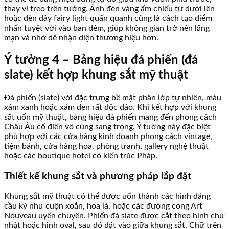
thay vì treo trên tường. Ánh đèn vàng ấm chiếu từ dưới lên
hoặc đèn dây fairy light quấn quanh cũng là cách tạo điểm
nhấn tuyệt vời vào ban đêm, giúp không gian trở nên lãng
mạn và nhớ dễ nhận diện thương hiệu hơn.
Ý tưởng 4 – Bảng hiệu đá phiến (đá
slate) kết hợp khung sắt mỹ thuật
Đá phiến (slate) với đặc trưng bề mặt phân lớp tự nhiên, màu
xám xanh hoặc xám đen rất độc đáo. Khi kết hợp với khung
sắt uốn mỹ thuật, bảng hiệu đá phiến mang đến phong cách
Châu Âu cổ điển vô cùng sang trọng. Ý tưởng này đặc biệt
phù hợp với các cửa hàng kinh doanh phong cách vintage,
tiệm bánh, cửa hàng hoa, phòng tranh, gallery nghệ thuật
hoặc các boutique hotel có kiến trúc Pháp.
Thiết kế khung sắt và phương pháp lắp đặt
Khung sắt mỹ thuật có thể được uốn thành các hình dáng
cầu kỳ như cuộn xoắn, hoa lá, hoặc các đường cong Art
Nouveau uyển chuyển. Phiến đá slate được cắt theo hình chữ
nhật hoặc hình oval, sau đó đặt vào giữa khung sắt. Chữ trên