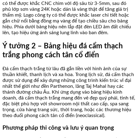
có thể được khắc CNC chìm với độ sâu từ 3-5mm, sau đó
phủ lớp sơn vàng 24K hoặc dán lá vàng thật để tăng giá trị
thẩm mỹ. Logo công ty có thể được khắc laser chi tiết hoặc
gắn chữ nổi bằng đồng mạ vàng để tạo chiều sâu cho bảng
hiệu. Phía dưới bảng hiệu nên lắp đặt đèn LED âm đất chiếu
lên, tạo hiệu ứng ánh sáng lung linh vào ban đêm.
Ý tưởng 2 – Bảng hiệu đá cẩm thạch
trắng phong cách tân cổ điển
Đá cẩm thạch trắng từ lâu đã gắn liền với hình ảnh của sự
thuần khiết, thanh lịch và xa hoa. Trong lịch sử, đá cẩm thạch
được sử dụng để xây dựng những công trình kiến trúc vĩ đại
nhất thế giới như đền Parthenon, lăng Taj Mahal hay các
thánh đường châu Âu. Khi ứng dụng vào bảng hiệu kinh
doanh, đá cẩm thạch trắng mang đến vẻ đẹp quý phái, tinh tế,
đặc biệt phù hợp với showroom nội thất cao cấp, spa sang
trọng, cửa hàng trang sức, thời trang, hoặc các thương hiệu
theo đuổi phong cách tân cổ điển (neoclassical).
Phương pháp thi công và lưu ý quan trọng