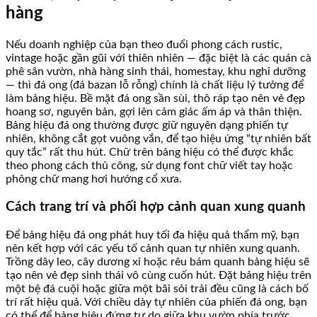
hàng
Nếu doanh nghiệp của bạn theo đuổi phong cách rustic,
vintage hoặc gần gũi với thiên nhiên — đặc biệt là các quán cà
phê sân vườn, nhà hàng sinh thái, homestay, khu nghỉ dưỡng
— thì đá ong (đá bazan lỗ rỗng) chính là chất liệu lý tưởng để
làm bảng hiệu. Bề mặt đá ong sần sùi, thô ráp tạo nên vẻ đẹp
hoang sơ, nguyên bản, gợi lên cảm giác ấm áp và thân thiện.
Bảng hiệu đá ong thường được giữ nguyên dạng phiến tự
nhiên, không cắt gọt vuông vắn, để tạo hiệu ứng “tự nhiên bất
quy tắc” rất thu hút. Chữ trên bảng hiệu có thể được khắc
theo phong cách thủ công, sử dụng font chữ viết tay hoặc
phông chữ mang hơi hướng cổ xưa.
Cách trang trí và phối hợp cảnh quan xung quanh
Để bảng hiệu đá ong phát huy tối đa hiệu quả thẩm mỹ, bạn
nên kết hợp với các yếu tố cảnh quan tự nhiên xung quanh.
Trồng dây leo, cây dương xỉ hoặc rêu bám quanh bảng hiệu sẽ
tạo nên vẻ đẹp sinh thái vô cùng cuốn hút. Đặt bảng hiệu trên
một bệ đá cuội hoặc giữa một bãi sỏi trải đều cũng là cách bố
trí rất hiệu quả. Với chiều dày tự nhiên của phiến đá ong, bạn
có thể để bảng hiệu đứng tự do giữa khu vườn phía trước,