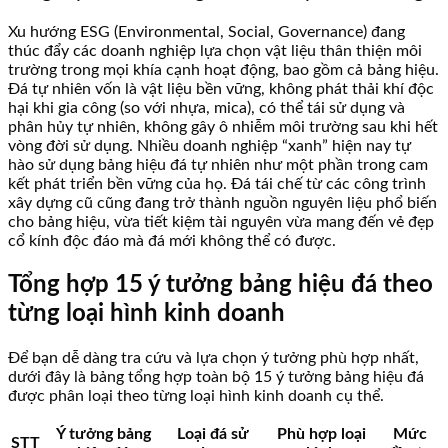
Xu hướng ESG (Environmental, Social, Governance) đang
thúc đẩy các doanh nghiệp lựa chọn vật liệu thân thiện môi
trường trong mọi khía cạnh hoạt động, bao gồm cả bảng hiệu.
Đá tự nhiên vốn là vật liệu bền vững, không phát thải khí độc
hại khi gia công (so với nhựa, mica), có thể tái sử dụng và
phân hủy tự nhiên, không gây ô nhiễm môi trường sau khi hết
vòng đời sử dụng. Nhiều doanh nghiệp “xanh” hiện nay tự
hào sử dụng bảng hiệu đá tự nhiên như một phần trong cam
kết phát triển bền vững của họ. Đá tái chế từ các công trình
xây dựng cũ cũng đang trở thành nguồn nguyên liệu phổ biến
cho bảng hiệu, vừa tiết kiệm tài nguyên vừa mang đến vẻ đẹp
cổ kính độc đáo mà đá mới không thể có được.
Tổng hợp 15 ý tưởng bảng hiệu đá theo
từng loại hình kinh doanh
Để bạn dễ dàng tra cứu và lựa chọn ý tưởng phù hợp nhất,
dưới đây là bảng tổng hợp toàn bộ 15 ý tưởng bảng hiệu đá
được phân loại theo từng loại hình kinh doanh cụ thể.
Ý tưởng bảng
Loại đá sử
Phù hợp loại
Mức
STT