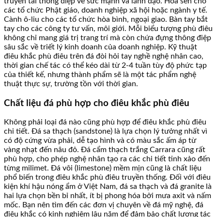
truyền tải thông điệp về sức mạnh và lãnh đạo. Hoa sen cho
các tổ chức Phật giáo, doanh nghiệp xã hội hoặc ngành y tế.
Cành ô-liu cho các tổ chức hòa bình, ngoại giao. Bàn tay bắt
tay cho các công ty tư vấn, môi giới. Mỗi biểu tượng phù điêu
không chỉ mang giá trị trang trí mà còn chứa đựng thông điệp
sâu sắc về triết lý kinh doanh của doanh nghiệp. Kỹ thuật
điêu khắc phù điêu trên đá đòi hỏi tay nghề nghệ nhân cao,
thời gian chế tác có thể kéo dài từ 2-4 tuần tùy độ phức tạp
của thiết kế, nhưng thành phẩm sẽ là một tác phẩm nghệ
thuật thực sự, trường tồn với thời gian.
Chất liệu đá phù hợp cho điêu khắc phù điêu
Không phải loại đá nào cũng phù hợp để điêu khắc phù điêu
chi tiết. Đá sa thạch (sandstone) là lựa chọn lý tưởng nhất vì
có độ cứng vừa phải, dễ tạo hình và có màu sắc ấm áp từ
vàng nhạt đến nâu đỏ. Đá cẩm thạch trắng Carrara cũng rất
phù hợp, cho phép nghệ nhân tạo ra các chi tiết tinh xảo đến
từng milimet. Đá vôi (limestone) mềm mịn cũng là chất liệu
phổ biến trong điêu khắc phù điêu truyền thống. Đối với điêu
kiện khí hậu nóng ẩm ở Việt Nam, đá sa thạch và đá granite là
hai lựa chọn bền bỉ nhất, ít bị phong hóa bởi mưa axit và nấm
mốc. Bạn nên tìm đến các đơn vị chuyên về đá mỹ nghệ, đá
điêu khắc có kinh nghiệm lâu năm để đảm bảo chất lượng tác