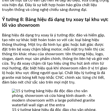
trên bề mặt đá có vân tạo nên vẻ đẹp ảo diệu, vừa trang trọng
vừa hiện đại. Đây là sự kết hợp hoàn hảo giữa chất liệu
truyền thống và công nghệ chiếu sáng đương đại.
Ý tưởng 8: Bảng hiệu đá dạng trụ xoay tại khu vực
lối vào showroom
Bảng hiệu đá dạng trụ xoay là ý tưởng độc đáo và hiếm gặp,
tạo nên sự khác biệt hoàn toàn so với các loại bảng hiệu
thông thường. Một trụ đá hình lục giác hoặc bát giác được
đặt trên bệ xoay chậm bằng motor, mỗi mặt trụ hiển thị các
thông tin khác nhau của showroom: tên thương hiệu, logo,
slogan, danh mục sản phẩm chính, thông tin liên hệ và giờ mở
cửa. Trụ đá xoay chậm rãi tạo hiệu ứng thu hút ánh nhìn từ
mọi hướng, đặc biệt hiệu quả khi showroom nằm ở vị trí giao
lộ hoặc khu vực đông người qua lại. Chất liệu lý tưởng là đá
granite mài bóng kết hợp khắc CNC chính xác từng chi tiết,
đảm bảo nét chữ sắc sảo trên mọi mặt trụ.
15 ý tưởng bảng hiệu đá độc đáo cho văn phòng,