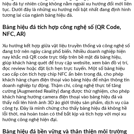
hiệu đá tự nhiên cũng không nằm ngoài xu hướng đổi mới liên
tục. Dưới đây là những xu hướng nổi bật nhất đang định hình
tương lai của ngành bảng hiệu đá.
Bảng hiệu đá tích hợp công nghệ số (QR Code,
NFC, AR)
Xu hướng kết hợp giữa vật liệu truyền thống và công nghệ số
đang trở nên ngày càng phổ biến. Nhiều doanh nghiệp hiện
nay khắc mã QR code trực tiếp trên bề mặt đá bảng hiệu,
giúp khách hàng quét để truy cập website, xem bản đồ vị trí,
đọc review hoặc đặt lịch hẹn trực tuyến. Một số bảng hiệu
cao cấp còn tích hợp chip NFC ẩn bên trong đá, cho phép
khách hàng chạm điện thoại vào bảng hiệu để nhận thông tin
doanh nghiệp tự động. Thậm chí, công nghệ thực tế tăng
cường (Augmented Reality) đang được thử nghiệm, cho phép
khách hàng hướng camera điện thoại vào bảng hiệu đá và
thấy nổi lên hình ảnh 3D ảo giới thiệu sản phẩm, dịch vụ của
công ty. Đây là minh chứng cho thấy bảng hiệu đá không hề
lỗi thời, mà hoàn toàn có thể bắt kịp và tích hợp với mọi xu
hướng công nghệ hiện đại.
Bảng hiệu đá bền vững và thân thiện môi trường