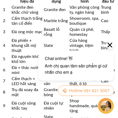
hiệu đá
dụng
hình
đầu tư
Granite đen
Văn phòng công
Trung
1
Granite đen
khắc chữ vàng
ty, ngân hàng
bình
Cẩm thạch trắng
Showroom, spa,
2
Marble trắng
Cao
tân cổ điển
boutique
Basalt lỗ
Quán cà phê,
3
Đá ong mộc mạc
Thấp
rỗng
homestay
Đá phiến +
Cửa hàng
Trung
4
khung sắt mỹ
Slate
vintage, tiệm
bình
thuật
bánh
Đá nguyên khối
Granite,
Showroom
5
Cao
khổ lớn
Basalt
flagship
Đá + thác nước
Granite đen,
Showroom cao
6
Rất cao
mini
Marble
cấp
Cẩm thạch +
Marble có
Showroom nội
7
Cao
LED hắt sáng
vân
thất, ô tô
Trụ đá xoay đa
Granite mài
Showroom giao
8
Rất cao
mặt
bóng
lộ
Shop
Đá cuội sông
Đá cuội tự
Rất
9
handmade, quà
khắc tay
nhiên
thấp
tặng
Slate,