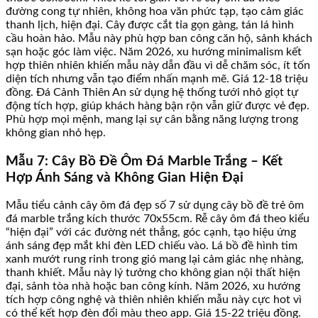
đường cong tự nhiên, không hoa văn phức tạp, tạo cảm giác
thanh lịch, hiện đại. Cây được cắt tỉa gọn gàng, tán lá hình
cầu hoàn hảo. Mẫu này phù hợp ban công căn hộ, sảnh khách
sạn hoặc góc làm việc. Năm 2026, xu hướng minimalism kết
hợp thiên nhiên khiến mẫu này dẫn đầu vì dễ chăm sóc, ít tốn
diện tích nhưng vẫn tạo điểm nhấn mạnh mẽ. Giá 12-18 triệu
đồng. Đá Cảnh Thiên An sử dụng hệ thống tưới nhỏ giọt tự
động tích hợp, giúp khách hàng bận rộn vẫn giữ được vẻ đẹp.
Phù hợp mọi mệnh, mang lại sự cân bằng năng lượng trong
không gian nhỏ hẹp.
Mẫu 7: Cây Bồ Đề Ôm Đá Marble Trắng – Kết
Hợp Ánh Sáng và Không Gian Hiện Đại
Mẫu tiểu cảnh cây ôm đá đẹp số 7 sử dụng cây bồ đề trẻ ôm
đá marble trắng kích thước 70x55cm. Rễ cây ôm đá theo kiểu
“hiện đại” với các đường nét thẳng, góc cạnh, tạo hiệu ứng
ánh sáng đẹp mắt khi đèn LED chiếu vào. Lá bồ đề hình tim
xanh mướt rung rinh trong gió mang lại cảm giác nhẹ nhàng,
thanh khiết. Mẫu này lý tưởng cho không gian nội thất hiện
đại, sảnh tòa nhà hoặc ban công kính. Năm 2026, xu hướng
tích hợp công nghệ và thiên nhiên khiến mẫu này cực hot vì
có thể kết hợp đèn đổi màu theo app. Giá 15-22 triệu đồng.