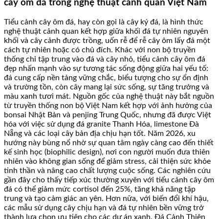
cây ôm đá trong nghệ thuật cảnh quan Việt Nam
Tiểu cảnh cây ôm đá, hay còn gọi là cây ký đá, là hình thức
nghệ thuật cảnh quan kết hợp giữa khối đá tự nhiên nguyên
khối và cây cảnh được trồng, uốn rễ để rễ cây ôm lấy đá một
cách tự nhiên hoặc có chủ đích. Khác với non bộ truyền
thống chỉ tập trung vào đá và cây nhỏ, tiểu cảnh cây ôm đá
đẹp nhấn mạnh vào sự tương tác sống động giữa hai yếu tố:
đá cung cấp nền tảng vững chắc, biểu tượng cho sự ổn định
và trường tồn, còn cây mang lại sức sống, sự tăng trưởng và
màu xanh tươi mát. Nguồn gốc của nghệ thuật này bắt nguồn
từ truyền thống non bộ Việt Nam kết hợp với ảnh hưởng của
bonsai Nhật Bản và penjing Trung Quốc, nhưng đã được Việt
hóa với việc sử dụng đá granite Thanh Hóa, limestone Đà
Nẵng và các loại cây bản địa chịu hạn tốt. Năm 2026, xu
hướng này bùng nổ nhờ sự quan tâm ngày càng cao đến thiết
kế sinh học (biophilic design), nơi con người muốn đưa thiên
nhiên vào không gian sống để giảm stress, cải thiện sức khỏe
tinh thần và nâng cao chất lượng cuộc sống. Các nghiên cứu
gần đây cho thấy tiếp xúc thường xuyên với tiểu cảnh cây ôm
đá có thể giảm mức cortisol đến 25%, tăng khả năng tập
trung và tạo cảm giác an yên. Hơn nữa, với biến đổi khí hậu,
các mẫu sử dụng cây chịu hạn và đá tự nhiên bền vững trở
thành lựa chọn ưu tiên cho các dự án xanh. Đá Cảnh Thiên