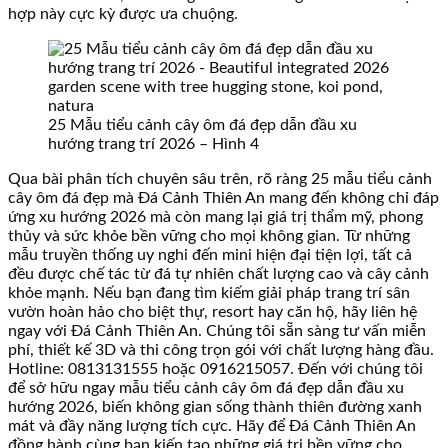
hợp này cực kỳ được ưa chuộng.
25 Mẫu tiểu cảnh cây ôm đá đẹp dẫn đầu xu
hướng trang trí 2026 – Hình 4
Qua bài phân tích chuyên sâu trên, rõ ràng 25 mẫu tiểu cảnh
cây ôm đá đẹp mà Đá Cảnh Thiên An mang đến không chỉ đáp
ứng xu hướng 2026 mà còn mang lại giá trị thẩm mỹ, phong
thủy và sức khỏe bền vững cho mọi không gian. Từ những
mẫu truyền thống uy nghi đến mini hiện đại tiện lợi, tất cả
đều được chế tác từ đá tự nhiên chất lượng cao và cây cảnh
khỏe mạnh. Nếu bạn đang tìm kiếm giải pháp trang trí sân
vườn hoàn hảo cho biệt thự, resort hay căn hộ, hãy liên hệ
ngay với Đá Cảnh Thiên An. Chúng tôi sẵn sàng tư vấn miễn
phí, thiết kế 3D và thi công trọn gói với chất lượng hàng đầu.
Hotline: 0813131555 hoặc 0916215057. Đến với chúng tôi
để sở hữu ngay mẫu tiểu cảnh cây ôm đá đẹp dẫn đầu xu
hướng 2026, biến không gian sống thành thiên đường xanh
mát và đầy năng lượng tích cực. Hãy để Đá Cảnh Thiên An
đồng hành cùng bạn kiến tạo những giá trị bền vững cho