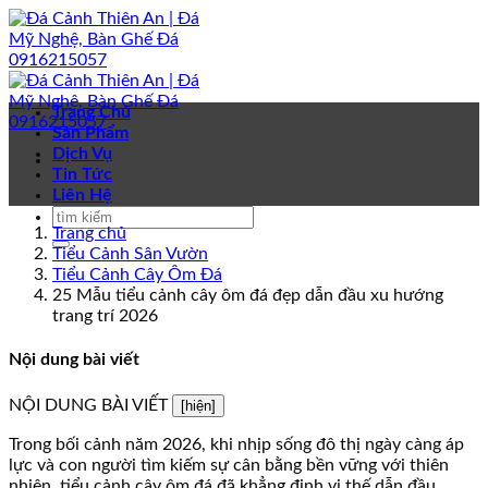
Bỏ
qua
nội
dung
Trang Chủ
Sản Phẩm
Dịch Vụ
Tin Tức
Liên Hệ
Trang chủ
Tiểu Cảnh Sân Vườn
Tiểu Cảnh Cây Ôm Đá
25 Mẫu tiểu cảnh cây ôm đá đẹp dẫn đầu xu hướng
trang trí 2026
Nội dung bài viết
NỘI DUNG BÀI VIẾT
[hiện]
Trong bối cảnh năm 2026, khi nhịp sống đô thị ngày càng áp
lực và con người tìm kiếm sự cân bằng bền vững với thiên
nhiên, tiểu cảnh cây ôm đá đã khẳng định vị thế dẫn đầu