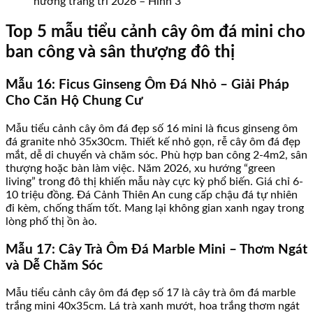
hướng trang trí 2026 – Hình 3
Top 5 mẫu tiểu cảnh cây ôm đá mini cho
ban công và sân thượng đô thị
Mẫu 16: Ficus Ginseng Ôm Đá Nhỏ – Giải Pháp
Cho Căn Hộ Chung Cư
Mẫu tiểu cảnh cây ôm đá đẹp số 16 mini là ficus ginseng ôm
đá granite nhỏ 35x30cm. Thiết kế nhỏ gọn, rễ cây ôm đá đẹp
mắt, dễ di chuyển và chăm sóc. Phù hợp ban công 2-4m2, sân
thượng hoặc bàn làm việc. Năm 2026, xu hướng “green
living” trong đô thị khiến mẫu này cực kỳ phổ biến. Giá chỉ 6-
10 triệu đồng. Đá Cảnh Thiên An cung cấp chậu đá tự nhiên
đi kèm, chống thấm tốt. Mang lại không gian xanh ngay trong
lòng phố thị ồn ào.
Mẫu 17: Cây Trà Ôm Đá Marble Mini – Thơm Ngát
và Dễ Chăm Sóc
Mẫu tiểu cảnh cây ôm đá đẹp số 17 là cây trà ôm đá marble
trắng mini 40x35cm. Lá trà xanh mướt, hoa trắng thơm ngát