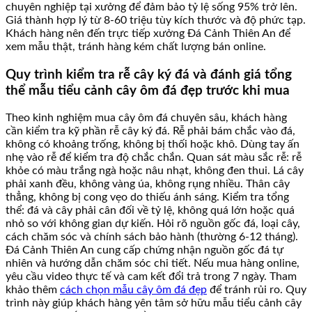
chuyên nghiệp tại xưởng để đảm bảo tỷ lệ sống 95% trở lên.
Giá thành hợp lý từ 8-60 triệu tùy kích thước và độ phức tạp.
Khách hàng nên đến trực tiếp xưởng Đá Cảnh Thiên An để
xem mẫu thật, tránh hàng kém chất lượng bán online.
Quy trình kiểm tra rễ cây ký đá và đánh giá tổng
thể mẫu tiểu cảnh cây ôm đá đẹp trước khi mua
Theo kinh nghiệm mua cây ôm đá chuyên sâu, khách hàng
cần kiểm tra kỹ phần rễ cây ký đá. Rễ phải bám chắc vào đá,
không có khoảng trống, không bị thối hoặc khô. Dùng tay ấn
nhẹ vào rễ để kiểm tra độ chắc chắn. Quan sát màu sắc rễ: rễ
khỏe có màu trắng ngà hoặc nâu nhạt, không đen thui. Lá cây
phải xanh đều, không vàng úa, không rụng nhiều. Thân cây
thẳng, không bị cong vẹo do thiếu ánh sáng. Kiểm tra tổng
thể: đá và cây phải cân đối về tỷ lệ, không quá lớn hoặc quá
nhỏ so với không gian dự kiến. Hỏi rõ nguồn gốc đá, loại cây,
cách chăm sóc và chính sách bảo hành (thường 6-12 tháng).
Đá Cảnh Thiên An cung cấp chứng nhận nguồn gốc đá tự
nhiên và hướng dẫn chăm sóc chi tiết. Nếu mua hàng online,
yêu cầu video thực tế và cam kết đổi trả trong 7 ngày. Tham
khảo thêm
cách chọn mẫu cây ôm đá đẹp
để tránh rủi ro. Quy
trình này giúp khách hàng yên tâm sở hữu mẫu tiểu cảnh cây