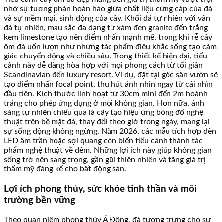
nhờ sự tương phản hoàn hảo giữa chất liệu cứng cáp của đá
và sự mềm mại, sinh động của cây. Khối đá tự nhiên với vân
đá tự nhiên, màu sắc đa dạng từ xám đen granite đến trắng
kem limestone tạo nên điểm nhấn mạnh mẽ, trong khi rễ cây
ôm đá uốn lượn như những tác phẩm điêu khắc sống tạo cảm
giác chuyển động và chiều sâu. Trong thiết kế hiện đại, tiểu
cảnh này dễ dàng hòa hợp với mọi phong cách từ tối giản
Scandinavian đến luxury resort. Ví dụ, đặt tại góc sân vườn sẽ
tạo điểm nhấn focal point, thu hút ánh nhìn ngay từ cái nhìn
đầu tiên. Kích thước linh hoạt từ 30cm mini đến 2m hoành
tráng cho phép ứng dụng ở mọi không gian. Hơn nữa, ánh
sáng tự nhiên chiếu qua lá cây tạo hiệu ứng bóng đổ nghệ
thuật trên bề mặt đá, thay đổi theo giờ trong ngày, mang lại
sự sống động không ngừng. Năm 2026, các mẫu tích hợp đèn
LED âm trần hoặc sợi quang còn biến tiểu cảnh thành tác
phẩm nghệ thuật về đêm. Những lợi ích này giúp không gian
sống trở nên sang trọng, gần gũi thiên nhiên và tăng giá trị
thẩm mỹ đáng kể cho bất động sản.
Lợi ích phong thủy, sức khỏe tinh thần và môi
trường bền vững
Theo quan niệm phong thủy Á Đông, đá tượng trưng cho sự