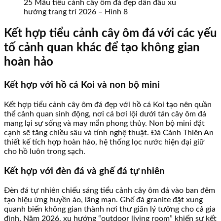
25 Mẫu tiểu cảnh cây ôm đá đẹp dẫn đầu xu
hướng trang trí 2026 – Hình 8
Kết hợp tiểu cảnh cây ôm đá với các yếu
tố cảnh quan khác để tạo không gian
hoàn hảo
Kết hợp với hồ cá Koi và non bộ mini
Kết hợp tiểu cảnh cây ôm đá đẹp với hồ cá Koi tạo nên quần
thể cảnh quan sinh động, nơi cá bơi lội dưới tán cây ôm đá
mang lại sự sống và may mắn phong thủy. Non bộ mini đặt
cạnh sẽ tăng chiều sâu và tính nghệ thuật. Đá Cảnh Thiên An
thiết kế tích hợp hoàn hảo, hệ thống lọc nước hiện đại giữ
cho hồ luôn trong sạch.
Kết hợp với đèn đá và ghế đá tự nhiên
Đèn đá tự nhiên chiếu sáng tiểu cảnh cây ôm đá vào ban đêm
tạo hiệu ứng huyền ảo, lãng mạn. Ghế đá granite đặt xung
quanh biến không gian thành nơi thư giãn lý tưởng cho cả gia
đình. Năm 2026, xu hướng “outdoor living room” khiến sự kết