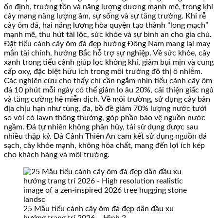
ổn định, trường tồn và năng lượng dương mạnh mẽ, trong khi
cây mang năng lượng âm, sự sống và sự tăng trưởng. Khi rễ
cây ôm đá, hai năng lượng hòa quyện tạo thành “long mạch”
mạnh mẽ, thu hút tài lộc, sức khỏe và sự bình an cho gia chủ.
Đặt tiểu cảnh cây ôm đá đẹp hướng Đông Nam mang lại may
mắn tài chính, hướng Bắc hỗ trợ sự nghiệp. Về sức khỏe, cây
xanh trong tiểu cảnh giúp lọc không khí, giảm bụi mịn và cung
cấp oxy, đặc biệt hữu ích trong môi trường đô thị ô nhiễm.
Các nghiên cứu cho thấy chỉ cần ngắm nhìn tiểu cảnh cây ôm
đá 10 phút mỗi ngày có thể giảm lo âu 20%, cải thiện giấc ngủ
và tăng cường hệ miễn dịch. Về môi trường, sử dụng cây bản
địa chịu hạn như tùng, đa, bồ đề giảm 70% lượng nước tưới
so với cỏ lawn thông thường, góp phần bảo vệ nguồn nước
ngầm. Đá tự nhiên không phân hủy, tái sử dụng được sau
nhiều thập kỷ. Đá Cảnh Thiên An cam kết sử dụng nguồn đá
sạch, cây khỏe mạnh, không hóa chất, mang đến lợi ích kép
cho khách hàng và môi trường.
25 Mẫu tiểu cảnh cây ôm đá đẹp dẫn đầu xu