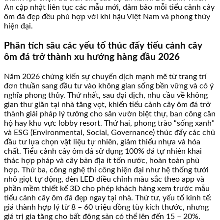
An cập nhật liên tục các mẫu mới, đảm bảo mỗi tiểu cảnh cây
ôm đá đẹp đều phù hợp với khí hậu Việt Nam và phong thủy
hiện đại.
Phân tích sâu các yếu tố thúc đẩy tiểu cảnh cây
ôm đá trở thành xu hướng hàng đầu 2026
Năm 2026 chứng kiến sự chuyển dịch mạnh mẽ từ trang trí
đơn thuần sang đầu tư vào không gian sống bền vững và có ý
nghĩa phong thủy. Thứ nhất, sau đại dịch, nhu cầu về không
gian thư giãn tại nhà tăng vọt, khiến tiểu cảnh cây ôm đá trở
thành giải pháp lý tưởng cho sân vườn biệt thự, ban công căn
hộ hay khu vực lobby resort. Thứ hai, phong trào “sống xanh”
và ESG (Environmental, Social, Governance) thúc đẩy các chủ
đầu tư lựa chọn vật liệu tự nhiên, giảm thiểu nhựa và hóa
chất. Tiểu cảnh cây ôm đá sử dụng 100% đá tự nhiên khai
thác hợp pháp và cây bản địa ít tốn nước, hoàn toàn phù
hợp. Thứ ba, công nghệ thi công hiện đại như hệ thống tưới
nhỏ giọt tự động, đèn LED điều chỉnh màu sắc theo app và
phần mềm thiết kế 3D cho phép khách hàng xem trước mẫu
tiểu cảnh cây ôm đá đẹp ngay tại nhà. Thứ tư, yếu tố kinh tế:
giá thành hợp lý từ 8 – 60 triệu đồng tùy kích thước, nhưng
giá trị gia tăng cho bất động sản có thể lên đến 15 – 20%.