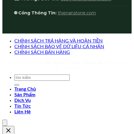
🌐 Cổng Thông Tin:
thienanstone.com
CHÍNH SÁCH TRẢ HÀNG VÀ HOÀN TIỀN
CHÍNH SÁCH BẢO VỆ DỮ LIỆU CÁ NHÂN
CHÍNH SÁCH BÁN HÀNG
Copyright © 2026
Đá Nghệ Thuật Thiên An
. Mọi quyền
được bảo lưu.
Trang Chủ
Sản Phẩm
Dịch Vụ
Tin Tức
Liên Hệ