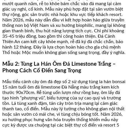
mướt quanh năm, rễ to khỏe bám chắc vào đá mang lại cảm
giác uy nghi, cổ kính. Mẫu này phù hợp đặt tại sân vườn biệt
thự rộng, góc sân trước nhà hoặc khu vực tiếp khách resort.
Năm 2026, mẫu này dẫn đầu vì kết hợp hoàn hảo giữa truyền
thống non bộ Việt Nam và xu hướng biophilic, mang lại không
gian thanh bình, thu hút năng lượng tích cực. Chi phí khoảng
35-45 triệu đồng, bao gồm thi công hoàn thiện. Đá Cảnh
Thiên An cam kết cây khỏe mạnh, rễ đã ký đá chắc chắn, bảo
hành 12 tháng. Đây là lựa chọn hoàn hảo cho gia chủ mệnh
Thổ hoặc Mộc muốn không gian sống sang trọng, đầy ý nghĩa.
Mẫu 2: Tùng La Hán Ôm Đá Limestone Trắng –
Phong Cách Cổ Điển Sang Trọng
Mẫu tiểu cảnh cây ôm đá đẹp số 2 sử dụng tùng la hán bonsai
15 năm tuổi ôm đá limestone Đà Nẵng màu trắng kem kích
thước 90x70cm. Rễ tùng uốn lượn như rồng bay, ôm lấy đá
tạo hình “phượng vũ”, biểu tượng của sự cao quý và trường
tồn. Lá tùng xanh đậm, tán cây tròn trịa mang lại cảm giác
thanh tao, cổ điển. Mẫu này lý tưởng cho không gian nội thất
hoặc sân vườn có mái che, vì tùng chịu bóng tốt. Năm 2026,
xu hướng phục hưng văn hóa truyền thống khiến mẫu này
cực kỳ được ưa chuộng tại các biệt thự cổ điển và resort 5