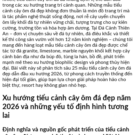
trong các xu hướng trang trí cảnh quan. Những mẫu tiểu
cảnh cây ôm đá đẹp không đơn thuần là món đồ trang trí mà
là tác phẩm nghệ thuật sống động, nơi rễ cây uyển chuyển
ôm lấy khối đá tự nhiên vững chãi, tượng trưng cho sự kiên
cường, trường tồn và hòa hợp âm dương. Tại Đá Cảnh Thiên
An – đơn vị chuyên sâu về đá tự nhiên, đá điêu khắc và thiết
kế thi công sân vườn với hơn 12 năm kinh nghiệm – chúng tôi
mang đến hàng loạt mẫu tiểu cảnh cây ôm đá đẹp được chế
tác từ đá granite, limestone, marble nguyên khối kết hợp cây
cảnh bản địa như đa búp đỏ, tùng la hán, bồ đề, phát triển
mạnh mẽ theo xu hướng biophilic design và phong thủy hiện
đại. Bài viết này sẽ phân tích sâu 25 mẫu tiểu cảnh cây ôm đá
đẹp dẫn đầu xu hướng 2026, từ phong cách truyền thống đến
hiện đại tối giản, giúp bạn lựa chọn giải pháp hoàn hảo cho
biệt thự, resort hay không gian nhỏ hẹp.
Xu hướng tiểu cảnh cây ôm đá đẹp năm
2026 và những yếu tố định hình tương
lai
Định nghĩa và nguồn gốc phát triển của tiểu cảnh