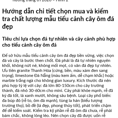
hướng trang trí 2026 – Hình 2
Hướng dẫn chi tiết chọn mua và kiểm
tra chất lượng mẫu tiểu cảnh cây ôm đá
đẹp
Tiêu chí lựa chọn đá tự nhiên và cây cảnh phù hợp
cho tiểu cảnh cây ôm đá
Để sở hữu mẫu tiểu cảnh cây ôm đá đẹp bền vững, việc chọn
đá và cây là bước then chốt. Đá phải là đá tự nhiên nguyên
khối, không nứt nẻ, không mối mọt, có vân đá đẹp tự nhiên.
Ưu tiên granite Thanh Hóa (cứng, bền, màu xám đen sang
trọng), limestone Đà Nẵng (màu kem ấm, dễ chạm khắc) hoặc
marble trắng ngà cho không gian luxury. Kích thước đá nên
phù hợp tỷ lệ với cây: đá lớn 80-150cm cho cây trưởng
thành, đá nhỏ 30-60cm cho mini. Cây phải khỏe mạnh, rễ đã
ký đá tốt, lá xanh mướt, không sâu bệnh. Loại cây phổ biến:
đa búp đỏ (rễ to, ôm đá mạnh), tùng la hán (biểu tượng
trường thọ), bồ đề (lá đẹp, phong thủy tốt), phát triển chậm
để dễ kiểm soát. Kiểm tra kỹ phần rễ đã ôm đá chưa, rễ phải
bám chắc, không lỏng lẻo. Nên chọn cây đã được uốn rễ