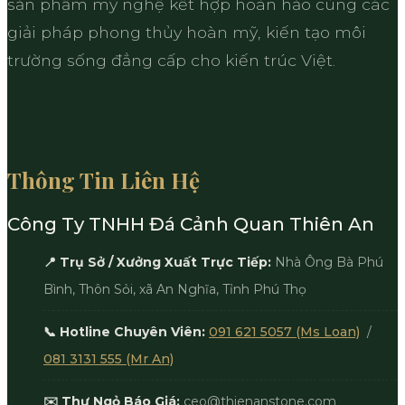
sản phẩm mỹ nghệ kết hợp hoàn hảo cùng các
giải pháp phong thủy hoàn mỹ, kiến tạo môi
trường sống đẳng cấp cho kiến trúc Việt.
Thông Tin Liên Hệ
Công Ty TNHH Đá Cảnh Quan Thiên An
📍 Trụ Sở / Xưởng Xuất Trực Tiếp:
Nhà Ông Bà Phú
Bình, Thôn Sỏi, xã An Nghĩa, Tỉnh Phú Thọ
📞 Hotline Chuyên Viên:
091 621 5057 (Ms Loan)
/
081 3131 555 (Mr An)
✉️ Thư Ngỏ Báo Giá:
ceo@thienanstone.com