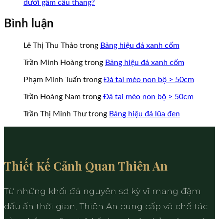
dưới gầm cầu thang?
Bình luận
Lê Thị Thu Thảo
trong
Bảng hiệu đá xanh cốm
Trần Minh Hoàng
trong
Bảng hiệu đá xanh cốm
Phạm Minh Tuấn
trong
Đá tai mèo non bộ > 50cm
Trần Hoàng Nam
trong
Đá tai mèo non bộ > 50cm
Trần Thị Minh Thư
trong
Bảng hiệu đá lũa đen
Thiết Kế Cảnh Quan Thiên An
Từ những khối đá nguyên sơ kỳ vĩ mang đậm
dấu ấn thời gian, Thiên An cung cấp và chế tác