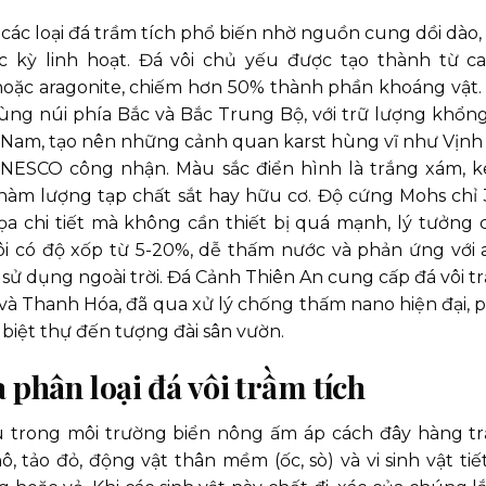
các loại đá trầm tích phổ biến nhờ nguồn cung dồi dào, 
 kỳ linh hoạt. Đá vôi chủ yếu được tạo thành từ ca
hoặc aragonite, chiếm hơn 50% thành phần khoáng vật. 
vùng núi phía Bắc và Bắc Trung Bộ, với trữ lượng khổng
Hà Nam, tạo nên những cảnh quan karst hùng vĩ như Vịnh
NESCO công nhận. Màu sắc điển hình là trắng xám, 
hàm lượng tạp chất sắt hay hữu cơ. Độ cứng Mohs chỉ 
họa chi tiết mà không cần thiết bị quá mạnh, lý tưởng 
i có độ xốp từ 5-20%, dễ thấm nước và phản ứng với a
sử dụng ngoài trời. Đá Cảnh Thiên An cung cấp đá vôi t
 và Thanh Hóa, đã qua xử lý chống thấm nano hiện đại, 
biệt thự đến tượng đài sân vườn.
 phân loại đá vôi trầm tích
ếu trong môi trường biển nông ấm áp cách đây hàng t
ô, tảo đỏ, động vật thân mềm (ốc, sò) và vi sinh vật tiết