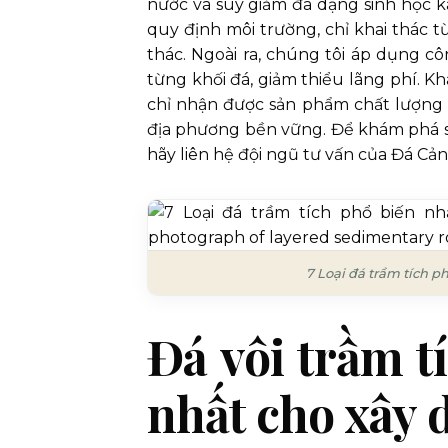
nước và suy giảm đa dạng sinh học k
quy định môi trường, chỉ khai thác t
thác. Ngoài ra, chúng tôi áp dụng c
từng khối đá, giảm thiểu lãng phí. K
chỉ nhận được sản phẩm chất lượng 
địa phương bền vững. Để khám phá 
hãy liên hệ đội ngũ tư vấn của Đá Cả
7 Loại đá trầm tích p
Đá vôi trầm t
nhất cho xây 