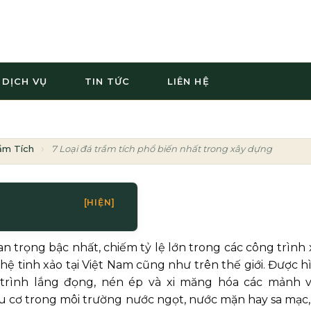
DỊCH VỤ
TIN TỨC
LIÊN HỆ
ầm Tích
7 Loại đá trầm tích phổ biến nhất trong xây dựng và mỹ 
[HIỆN]
n trọng bậc nhất, chiếm tỷ lệ lớn trong các công trình 
ệ tinh xảo tại Việt Nam cũng như trên thế giới. Được h
trình lắng đọng, nén ép và xi măng hóa các mảnh 
ữu cơ trong môi trường nước ngọt, nước mặn hay sa mạc,