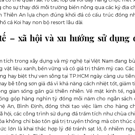
 cho sự thay đổi môi trường biển nông qua các kỷ địa ch
h Thiên An lựa chọn đúng khối đá có cấu trúc đồng nh
hồ cá Koi hay non bộ resort lâu dài.
ế – xã hội và xu hướng sử dụng 
 tích trong xây dựng và mỹ nghệ tại Việt Nam đang b
vật liệu xanh, bền vững và có giá trị thẩm mỹ cao. Các
ang hay biệt thự ven sông tại TP.HCM ngày càng ưu tiên
ay bê tông sơn giả đá vì khả năng cách nhiệt tốt, giảm t
ng gian sống gần gũi thiên nhiên. Về mặt kinh tế, ng
 đóng góp hàng nghìn tỷ đồng mỗi năm cho ngân sách 
ệ An, Bình Định, đồng thời tạo việc làm cho hàng c
 hội, các công trình sử dụng đá trầm tích như chùa chi
hóa không chỉ bảo tồn giá trị truyền thống mà còn thúc 
hức lớn là khai thác hợp lý để tránh sạt lở, ô nhiễm ng