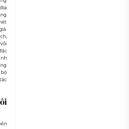
ắng
địa
ồng
nét
iá.
ch,
 vôi
đặc
ình
ồng
 bộ
tác
ôi
bền