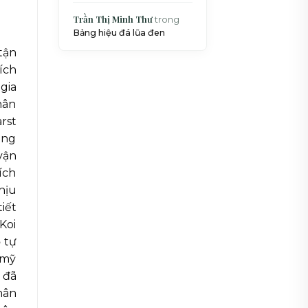
Trần Thị Minh Thư
trong
Bảng hiệu đá lũa đen
tận
ích
gia
hân
rst
ông
vận
ích
hịu
iết
Koi
 tự
 mỹ
 đã
hân