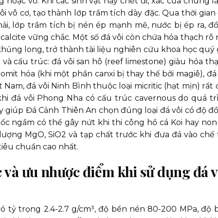
hoặc vỏ. Khi các sinh vật này chết đi, xác của chúng l
 vô cơ, tạo thành lớp trầm tích dày đặc. Qua thời gian 
hải, lớp trầm tích bị nén ép mạnh mẽ, nước bị ép ra, đ
h calcite vững chắc. Một số đá vôi còn chứa hóa thạch rõ 
ủng long, trở thành tài liệu nghiên cứu khoa học quý g
và cấu trúc: đá vôi san hô (reef limestone) giàu hóa thạ
dolomit hóa (khi một phần canxi bị thay thế bởi magiê), đá
 Nam, đá vôi Ninh Bình thuộc loại micritic (hạt mịn) rất 
khi đá vôi Phong Nha có cấu trúc cavernous do quá tr
ày giúp Đá Cảnh Thiên An chọn đúng loại đá vôi có độ đ
hốc ngầm có thể gây nứt khi thi công hồ cá Koi hay non
 lượng MgO, SiO2 và tạp chất trước khi đưa đá vào chế 
iêu chuẩn cao nhất.
ọc và ưu nhược điểm khi sử dụng đá v
h có tỷ trọng 2.4-2.7 g/cm³, độ bền nén 80-200 MPa, độ 