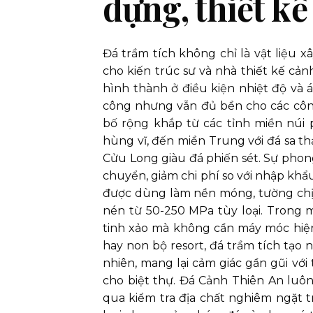
dựng, thiết k
Đá trầm tích không chỉ là vật liệu
cho kiến trúc sư và nhà thiết kế cả
hình thành ở điều kiện nhiệt độ và 
công nhưng vẫn đủ bền cho các công 
bố rộng khắp từ các tỉnh miền núi p
hùng vĩ, đến miền Trung với đá sa t
Cửu Long giàu đá phiến sét. Sự phong
chuyển, giảm chi phí so với nhập khẩ
được dùng làm nền móng, tường chịu 
nén từ 50-250 MPa tùy loại. Trong 
tinh xảo mà không cần máy móc hiện 
hay non bộ resort, đá trầm tích tạo 
nhiên, mang lại cảm giác gần gũi với
cho biệt thự. Đá Cảnh Thiên An luôn
qua kiểm tra địa chất nghiêm ngặt t