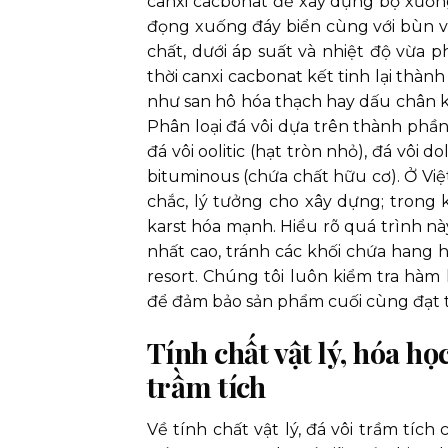
canxi cacbonat để xây dựng bộ xương 
đọng xuống đáy biển cùng với bùn vôi
chất, dưới áp suất và nhiệt độ vừa p
thời canxi cacbonat kết tinh lại thàn
như san hô hóa thạch hay dấu chân kh
Phân loại đá vôi dựa trên thành phần 
đá vôi oolitic (hạt tròn nhỏ), đá vôi 
bituminous (chứa chất hữu cơ). Ở Việt
chắc, lý tưởng cho xây dựng; trong 
karst hóa mạnh. Hiểu rõ quá trình n
nhất cao, tránh các khối chứa hang 
resort. Chúng tôi luôn kiểm tra hàm
để đảm bảo sản phẩm cuối cùng đạt t
Tính chất vật lý, hóa h
trầm tích
Về tính chất vật lý, đá vôi trầm tíc