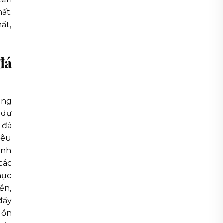
ất.
ất,
đá
ùng
 dự
 đá
iêu
ành
các
hục
ền,
đẩy
uồn