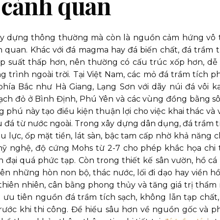
ế cảnh quan
 xây dựng thông thường mà còn là nguồn cảm hứng vô 
nh quan. Khác với đá magma hay đá biến chất, đá trầm t
áp suất thấp hơn, nên thường có cấu trúc xốp hơn, dễ 
trình ngoài trời. Tại Việt Nam, các mỏ đá trầm tích p
hía Bắc như Hà Giang, Lạng Sơn với dãy núi đá vôi ka
hạch đỏ ở Bình Định, Phú Yên và các vùng đồng bằng s
 phú này tạo điều kiện thuận lợi cho việc khai thác và 
u đá từ nước ngoài. Trong xây dựng dân dụng, đá trầm t
lực, ốp mặt tiền, lát sàn, bậc tam cấp nhờ khả năng c
mỹ nghệ, độ cứng Mohs từ 2-7 cho phép khắc họa chi t
đại quá phức tạp. Còn trong thiết kế sân vườn, hồ cá 
nên những hòn non bộ, thác nước, lối đi dạo hay viền hồ
 thiên nhiên, cân bằng phong thủy và tăng giá trị thẩm
 ưu tiên nguồn đá trầm tích sạch, không lẫn tạp chất,
rước khi thi công. Để hiểu sâu hơn về nguồn gốc và p