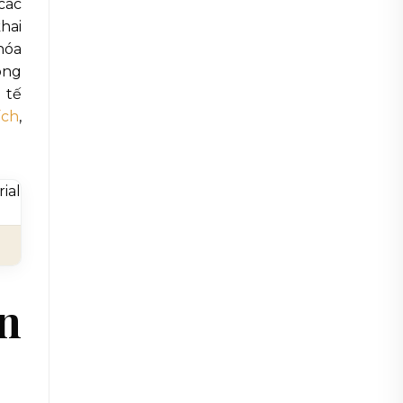
các
hai
hóa
ông
 tế
ích
,
ến