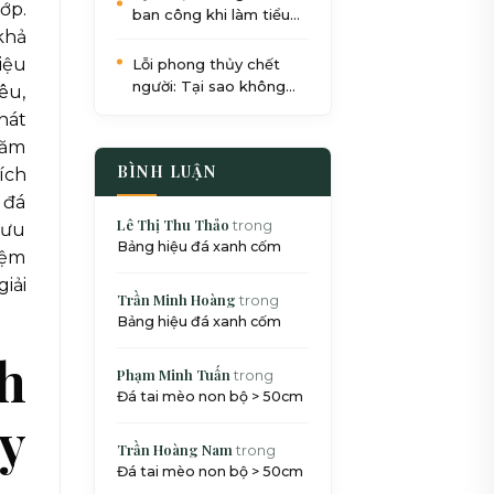
ớp.
ban công khi làm tiểu
khả
cảnh: Quy trình 5 bước
chuẩn SEO
iệu
Lỗi phong thủy chết
người: Tại sao không
êu,
nên đặt bể cá dưới gầm
hát
cầu thang?
năm
BÌNH LUẬN
ích
 đá
Lê Thị Thu Thảo
trong
 ưu
Bảng hiệu đá xanh cốm
iệm
iải
Trần Minh Hoàng
trong
Bảng hiệu đá xanh cốm
ch
Phạm Minh Tuấn
trong
Đá tai mèo non bộ > 50cm
ây
Trần Hoàng Nam
trong
Đá tai mèo non bộ > 50cm