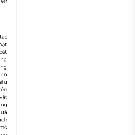
rên
tác
oạt
cát
ông
ằng
hơn
hầu
rên
vật
ăng
Quá
ích
 mỏ
xen