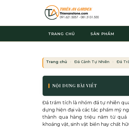
Bỏ
qua
nội
dung
TRANG CHỦ
SẢN PHẨM
Trang chủ
Đá Cảnh Tự Nhiên
Đá Tr
NỘI DUNG BÀI VIẾT
Đá trầm tích là nhóm đá tự nhiên qua
dựng hiện đại và các tác phẩm mỹ ngh
thành qua hàng triệu năm từ quá 
khoáng vật, sinh vật biển hay chất h