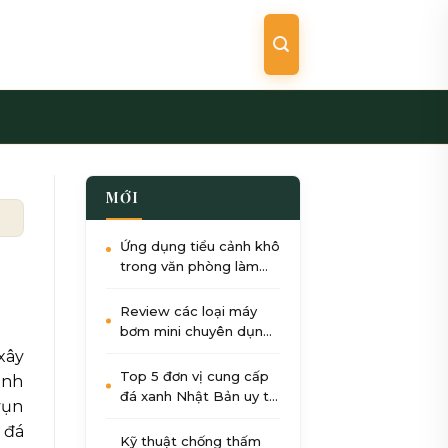
MỚI
nghệ
Ứng dụng tiểu cảnh khô
trong văn phòng làm
việc: Giảm stress, tăng
năng suất
Review các loại máy
bơm mini chuyên dụng
cho tiểu cảnh nước góc
xây
sân
Top 5 đơn vị cung cấp
ình
đá xanh Nhật Bản uy tín
vụn
nhất tại Việt Nam 2026
 đá
Kỹ thuật chống thấm