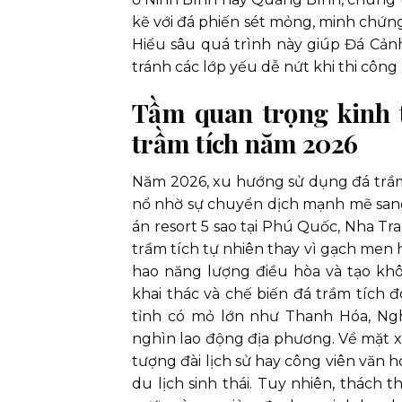
kẽ với đá phiến sét mỏng, minh chứng
Hiểu sâu quá trình này giúp Đá Cản
tránh các lớp yếu dễ nứt khi thi công 
Tầm quan trọng kinh t
trầm tích năm 2026
Năm 2026, xu hướng sử dụng đá trầm
nổ nhờ sự chuyển dịch mạnh mẽ sang 
án resort 5 sao tại Phú Quốc, Nha Tr
trầm tích tự nhiên thay vì gạch men h
hao năng lượng điều hòa và tạo khô
khai thác và chế biến đá trầm tích
tỉnh có mỏ lớn như Thanh Hóa, Ngh
nghìn lao động địa phương. Về mặt xã
tượng đài lịch sử hay công viên văn 
du lịch sinh thái. Tuy nhiên, thách t