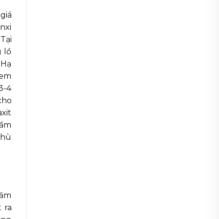
giá
nxi
Tại
 lồ
 Hạ
kem
3-4
cho
xit
rầm
phù
răm
 ra