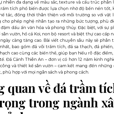
 nhiên đa dạng về màu sắc, texture và cấu trúc phân l
 trầm tích phổ biến được lựa chọn nhờ độ bền nén tốt, 
ế tác, đồng thời thân thiện với môi trường so với vật l
g cho phép nghệ nhân tạo ra những bức tượng, phù đi
đậm dấu ấn văn hóa và phong thủy. Đặc biệt, với sự p
sân vườn, hồ cá Koi, non bộ resort và biệt thự cao cấp 
ngày càng tăng cao. Bài viết chuyên sâu này sẽ phân t
 nhất, bao gồm đá vôi trầm tích, đá sa thạch, đá phiến,
thạch cao cùng các biến thể, giúp bạn hiểu rõ đặc điểm,
ế. Đá Cảnh Thiên An – đơn vị có hơn 12 năm kinh ngh
i công và thiết kế sân vườn – cam kết mang đến những g
, phù hợp với mọi ngân sách và phong cách.
g quan về đá trầm tí
trọng trong ngành x