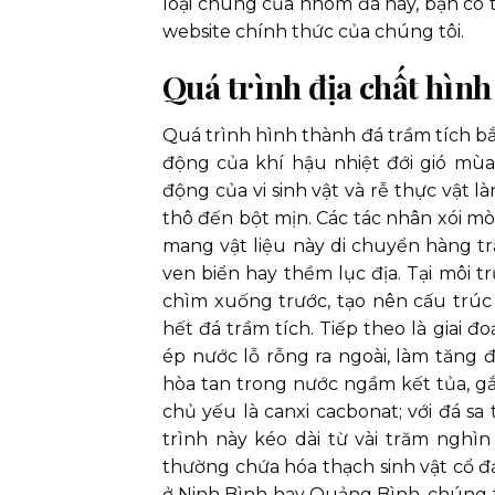
loại chung của nhóm đá này, bạn có t
website chính thức của chúng tôi.
Quá trình địa chất hình 
Quá trình hình thành đá trầm tích b
động của khí hậu nhiệt đới gió mùa 
động của vi sinh vật và rễ thực vật 
thô đến bột mịn. Các tác nhân xói 
mang vật liệu này di chuyển hàng t
ven biển hay thềm lục địa. Tại môi 
chìm xuống trước, tạo nên cấu trúc
hết đá trầm tích. Tiếp theo là giai 
ép nước lỗ rỗng ra ngoài, làm tăng 
hòa tan trong nước ngầm kết tủa, gắn 
chủ yếu là canxi cacbonat; với đá sa 
trình này kéo dài từ vài trăm nghìn
thường chứa hóa thạch sinh vật cổ đ
ở Ninh Bình hay Quảng Bình, chúng t