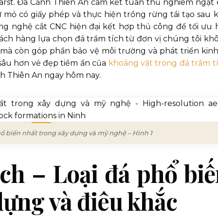
arst. Đá Cảnh Thiên An cam kết tuân thủ nghiêm ngặt 
ừ mỏ có giấy phép và thực hiện trồng rừng tái tạo sau k
ông nghệ cắt CNC hiện đại kết hợp thủ công để tối ưu 
hách hàng lựa chọn đá trầm tích từ đơn vị chúng tôi kh
mà còn góp phần bảo vệ môi trường và phát triển kinh
sâu hơn vẻ đẹp tiềm ẩn của
khoáng vật trong đá trầm t
nh Thiên An ngay hôm nay.
hổ biến nhất trong xây dựng và mỹ nghệ – Hình 1
ích – Loại đá phổ bi
dựng và điêu khắc