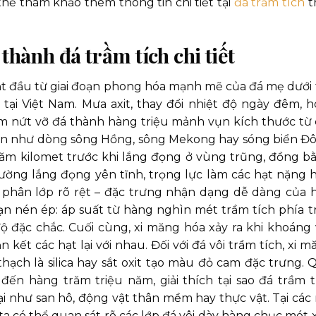
hể tham khảo thêm thông tin chi tiết tại
đá trầm tích
t
thành đá trầm tích chi tiết
ắt đầu từ giai đoạn phong hóa mạnh mẽ của đá mẹ dưới 
tại Việt Nam. Mưa axit, thay đổi nhiệt độ ngày đêm, h
làm nứt vỡ đá thành hàng triệu mảnh vụn kích thước từ 
mòn như dòng sông Hồng, sông Mekong hay sóng biển Đ
răm kilomet trước khi lắng đọng ở vùng trũng, đồng b
trường lắng đọng yên tĩnh, trọng lực làm các hạt nặng 
 phân lớp rõ rệt – đặc trưng nhận dạng dễ dàng của 
đoạn nén ép: áp suất từ hàng nghìn mét trầm tích phía t
độ đặc chắc. Cuối cùng, xi măng hóa xảy ra khi khoáng 
kết các hạt lại với nhau. Đối với đá vôi trầm tích, xi m
thạch là silica hay sắt oxit tạo màu đỏ cam đặc trưng. 
 đến hàng trăm triệu năm, giải thích tại sao đá trầm t
ại như san hô, động vật thân mềm hay thực vật. Tại các
a có thể quan sát rõ các lớp đá vôi dày hàng chục mét 