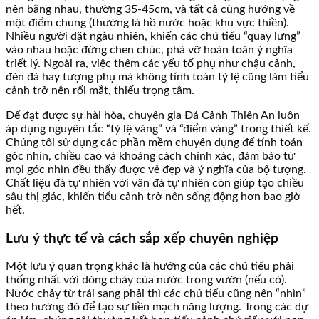
nên bằng nhau, thường 35-45cm, và tất cả cùng hướng về
một điểm chung (thường là hồ nước hoặc khu vực thiền).
Nhiều người đặt ngẫu nhiên, khiến các chú tiểu “quay lưng”
vào nhau hoặc đứng chen chúc, phá vỡ hoàn toàn ý nghĩa
triết lý. Ngoài ra, việc thêm các yếu tố phụ như chậu cảnh,
đèn đá hay tượng phụ mà không tính toán tỷ lệ cũng làm tiểu
cảnh trở nên rối mắt, thiếu trọng tâm.
Để đạt được sự hài hòa, chuyên gia Đá Cảnh Thiên An luôn
áp dụng nguyên tắc “tỷ lệ vàng” và “điểm vàng” trong thiết kế.
Chúng tôi sử dụng các phần mềm chuyên dụng để tính toán
góc nhìn, chiều cao và khoảng cách chính xác, đảm bảo từ
mọi góc nhìn đều thấy được vẻ đẹp và ý nghĩa của bộ tượng.
Chất liệu đá tự nhiên với vân đá tự nhiên còn giúp tạo chiều
sâu thị giác, khiến tiểu cảnh trở nên sống động hơn bao giờ
hết.
Lưu ý thực tế và cách sắp xếp chuyên nghiệp
Một lưu ý quan trọng khác là hướng của các chú tiểu phải
thống nhất với dòng chảy của nước trong vườn (nếu có).
Nước chảy từ trái sang phải thì các chú tiểu cũng nên “nhìn”
theo hướng đó để tạo sự liền mạch năng lượng. Trong các dự