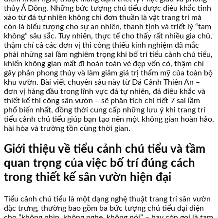
thủy Á Đông. Những bức tượng chú tiểu được điêu khắc tinh
xảo từ đá tự nhiên không chỉ đơn thuần là vật trang trí mà
còn là biểu tượng cho sự an nhiên, thanh tịnh và triết lý “tam
không” sâu sắc. Tuy nhiên, thực tế cho thấy rất nhiều gia chủ,
thậm chí cả các đơn vị thi công thiếu kinh nghiệm đã mắc
phải những sai lầm nghiêm trọng khi bố trí tiểu cảnh chú tiểu,
khiến không gian mất đi hoàn toàn vẻ đẹp vốn có, thậm chí
gây phản phong thủy và làm giảm giá trị thẩm mỹ của toàn bộ
khu vườn. Bài viết chuyên sâu này từ Đá Cảnh Thiên An –
đơn vị hàng đầu trong lĩnh vực đá tự nhiên, đá điêu khắc và
thiết kế thi công sân vườn – sẽ phân tích chi tiết 7 sai lầm
phổ biến nhất, đồng thời cung cấp những lưu ý khi trang trí
tiểu cảnh chú tiểu giúp bạn tạo nên một không gian hoàn hảo,
hài hòa và trường tồn cùng thời gian.
Giới thiệu về tiểu cảnh chú tiểu và tầm
quan trọng của việc bố trí đúng cách
trong thiết kế sân vườn hiện đại
Tiểu cảnh chú tiểu là một dạng nghệ thuật trang trí sân vườn
đặc trưng, thường bao gồm ba bức tượng chú tiểu đại diện
cho “không nhìn, không nghe, không nói” – hay còn gọi là tam