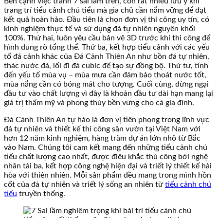
Bên cạnh việc tránh 7 sai lầm trên, còn rất nhiều lưu ý khi
trang trí tiểu cảnh chú tiểu mà gia chủ cần nắm vững để đạt
kết quả hoàn hảo. Đầu tiên là chọn đơn vị thi công uy tín, có
kinh nghiệm thực tế và sử dụng đá tự nhiên nguyên khối
100%. Thứ hai, luôn yêu cầu bản vẽ 3D trước khi thi công để
hình dung rõ tổng thể. Thứ ba, kết hợp tiểu cảnh với các yếu
tố đá cảnh khác của Đá Cảnh Thiên An như bồn đá tự nhiên,
thác nước đá, lối đi đá cubic để tạo sự đồng bộ. Thứ tư, tính
đến yếu tố mùa vụ – mùa mưa cần đảm bảo thoát nước tốt,
mùa nắng cần có bóng mát cho tượng. Cuối cùng, đừng ngại
đầu tư vào chất lượng vì đây là khoản đầu tư dài hạn mang lại
giá trị thẩm mỹ và phong thủy bền vững cho cả gia đình.
Đá Cảnh Thiên An tự hào là đơn vị tiên phong trong lĩnh vực
đá tự nhiên và thiết kế thi công sân vườn tại Việt Nam với
hơn 12 năm kinh nghiệm, hàng trăm dự án lớn nhỏ từ Bắc
vào Nam. Chúng tôi cam kết mang đến những tiểu cảnh chú
tiểu chất lượng cao nhất, được điêu khắc thủ công bởi nghệ
nhân tài ba, kết hợp công nghệ hiện đại và triết lý thiết kế hài
hòa với thiên nhiên. Mỗi sản phẩm đều mang trong mình hồn
cốt của đá tự nhiên và triết lý sống an nhiên từ
tiểu cảnh chú
tiểu
truyền thống.