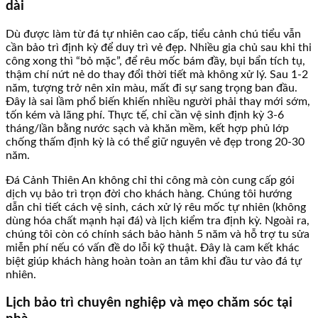
dài
Dù được làm từ đá tự nhiên cao cấp, tiểu cảnh chú tiểu vẫn
cần bảo trì định kỳ để duy trì vẻ đẹp. Nhiều gia chủ sau khi thi
công xong thì “bỏ mặc”, để rêu mốc bám đầy, bụi bẩn tích tụ,
thậm chí nứt nẻ do thay đổi thời tiết mà không xử lý. Sau 1-2
năm, tượng trở nên xỉn màu, mất đi sự sang trọng ban đầu.
Đây là sai lầm phổ biến khiến nhiều người phải thay mới sớm,
tốn kém và lãng phí. Thực tế, chỉ cần vệ sinh định kỳ 3-6
tháng/lần bằng nước sạch và khăn mềm, kết hợp phủ lớp
chống thấm định kỳ là có thể giữ nguyên vẻ đẹp trong 20-30
năm.
Đá Cảnh Thiên An không chỉ thi công mà còn cung cấp gói
dịch vụ bảo trì trọn đời cho khách hàng. Chúng tôi hướng
dẫn chi tiết cách vệ sinh, cách xử lý rêu mốc tự nhiên (không
dùng hóa chất mạnh hại đá) và lịch kiểm tra định kỳ. Ngoài ra,
chúng tôi còn có chính sách bảo hành 5 năm và hỗ trợ tu sửa
miễn phí nếu có vấn đề do lỗi kỹ thuật. Đây là cam kết khác
biệt giúp khách hàng hoàn toàn an tâm khi đầu tư vào đá tự
nhiên.
Lịch bảo trì chuyên nghiệp và mẹo chăm sóc tại