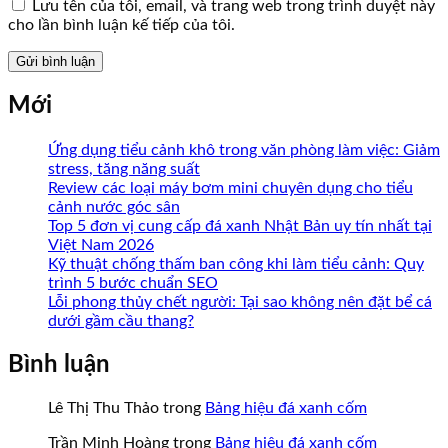
Lưu tên của tôi, email, và trang web trong trình duyệt này
cho lần bình luận kế tiếp của tôi.
Mới
Ứng dụng tiểu cảnh khô trong văn phòng làm việc: Giảm
stress, tăng năng suất
Review các loại máy bơm mini chuyên dụng cho tiểu
cảnh nước góc sân
Top 5 đơn vị cung cấp đá xanh Nhật Bản uy tín nhất tại
Việt Nam 2026
Kỹ thuật chống thấm ban công khi làm tiểu cảnh: Quy
trình 5 bước chuẩn SEO
Lỗi phong thủy chết người: Tại sao không nên đặt bể cá
dưới gầm cầu thang?
Bình luận
Lê Thị Thu Thảo
trong
Bảng hiệu đá xanh cốm
Trần Minh Hoàng
trong
Bảng hiệu đá xanh cốm