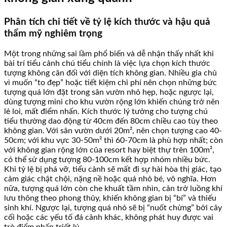
Phân tích chi tiết về tỷ lệ kích thước và hậu quả
thẩm mỹ nghiêm trọng
Một trong những sai lầm phổ biến và dễ nhận thấy nhất khi
bài trí tiểu cảnh chú tiểu chính là việc lựa chọn kích thước
tượng không cân đối với diện tích không gian. Nhiều gia chủ
vì muốn “to đẹp” hoặc tiết kiệm chi phí nên chọn những bức
tượng quá lớn đặt trong sân vườn nhỏ hẹp, hoặc ngược lại,
dùng tượng mini cho khu vườn rộng lớn khiến chúng trở nên
lẻ loi, mất điểm nhấn. Kích thước lý tưởng cho tượng chú
tiểu thường dao động từ 40cm đến 80cm chiều cao tùy theo
không gian. Với sân vườn dưới 20m², nên chọn tượng cao 40-
50cm; với khu vực 30-50m² thì 60-70cm là phù hợp nhất; còn
với không gian rộng lớn của resort hay biệt thự trên 100m²,
có thể sử dụng tượng 80-100cm kết hợp nhóm nhiều bức.
Khi tỷ lệ bị phá vỡ, tiểu cảnh sẽ mất đi sự hài hòa thị giác, tạo
cảm giác chật chội, nặng nề hoặc quá nhỏ bé, vô nghĩa. Hơn
nữa, tượng quá lớn còn che khuất tầm nhìn, cản trở luồng khí
lưu thông theo phong thủy, khiến không gian bị “bí” và thiếu
sinh khí. Ngược lại, tượng quá nhỏ sẽ bị “nuốt chửng” bởi cây
cối hoặc các yếu tố đá cảnh khác, không phát huy được vai
trò điểm nhấn triết lý.