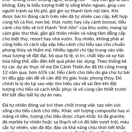
không. Đây là biểu tượng triết lý sống khôn ngoan, giúp con
người tránh xa thị phi, giữ gìn sự thanh tịnh nội tâm. Khi
được bài trí đúng cách trên nền đá tự nhiên cao cấp, kết hợp
cùng hồ cá Koi, non bộ, thác nước hay cây cảnh bonsai, tiểu
cảnh chú tiểu sẽ trở thành “linh hồn” của khu vườn, mang lại
cảm giác thư thái, gần gũi thiên nhiên và nâng tầm đẳng cấp
cho biệt thự, resort hay nhà vườn. Tuy nhiên, không phải ai
cũng hiểu rõ cách sắp xếp tiểu cảnh chú tiểu sao cho chuẩn
phong thủy và thẩm mỹ. Nhiều người chỉ tập trung vào việc
mua tượng về đặt đại, bỏ qua tỷ lệ, vị trí, chất liệu và sự hài
hòa tổng thể, dẫn đến kết quả phản tác dụng. Theo thống kê
từ các dự án thực tế mà Đá Cảnh Thiên An đã thi công trong
12 năm qua, hơn 65% các tiểu cảnh chú tiểu do gia chủ tự bài
trí đều gặp vấn đề về cân đối thị giác hoặc phong thủy. Đó
chính là lý do tại sao việc tìm hiểu sâu về sai lầm khi đặt
tượng chú tiểu và cách khắc phục là vô cùng cần thiết trước
khi bắt đầu bất kỳ dự án nào.
Đá tự nhiên đóng vai trò then chốt trong việc tạo nên sức
sống cho tiểu cảnh chú tiểu. Khác với tượng composite hay xi
măng rẻ tiền, tượng chú tiểu được chạm khắc từ đá granite,
đá marble tự nhiên hoặc sa thạch sẽ có độ bền vượt trội, màu
sắc tự nhiên, vân đá độc đáo và khả năng chịu thời tiết khắc