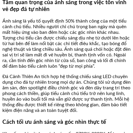
Tầm quan trọng của ánh sáng trong việc tôn vinh
vẻ đẹp đá tự nhiên
Ánh sáng là yếu tố quyết định 50% thành công của một tiểu
cảnh chú tiểu. Nhiều người chỉ chú trọng ban ngày mà quên
mất hiệu ứng vào ban đêm hoặc các góc nhìn khác nhau.
Tượng chú tiểu cần được chiếu sáng dịu nhẹ từ dưới lên hoặc
từ hai bên để làm nổi bật các chi tiết điêu khắc, tạo bóng đổ
nghệ thuật và tăng chiều sâu. Ánh sáng quá chói hoặc đặt đèn
sai vị trí sẽ làm mất đi vẻ huyền bí, thanh tịnh vốn có. Ngoài
ra, cần tính đến góc nhìn từ cửa sổ, ban công và lối đi chính
để đảm bảo tiểu cảnh luôn “đẹp từ mọi phía”.
Đá Cảnh Thiên An tích hợp hệ thống chiếu sáng LED chuyên
dụng cho đá tự nhiên trong mọi dự án. Chúng tôi sử dụng đèn
âm sàn, đèn spotlight điều chỉnh góc và đèn dây trang trí theo
phong cách thiền, giúp tiểu cảnh chú tiểu trở nên lung linh,
huyền ảo vào buổi tối mà vẫn giữ được sự thanh tịnh. Mỗi hệ
thống đều được thiết kế riêng theo không gian, đảm bảo tiết
kiệm điện năng và an toàn tuyệt đối.
Cách tối ưu ánh sáng và góc nhìn thực tế