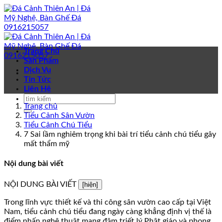
Bỏ
qua
nội
dung
Trang Chủ
Sản Phẩm
Dịch Vụ
Tin Tức
Liên Hệ
Trang chủ
Tiểu Cảnh Sân Vườn
Tiểu Cảnh Chú Tiểu
7 Sai lầm nghiêm trọng khi bài trí tiểu cảnh chú tiểu gây
mất thẩm mỹ
Nội dung bài viết
NỘI DUNG BÀI VIẾT
[hiện]
Trong lĩnh vực thiết kế và thi công sân vườn cao cấp tại Việt
Nam, tiểu cảnh chú tiểu đang ngày càng khẳng định vị thế là
điểm nhấn nghệ thuật mang đậm triết lý Phật giáo và phong