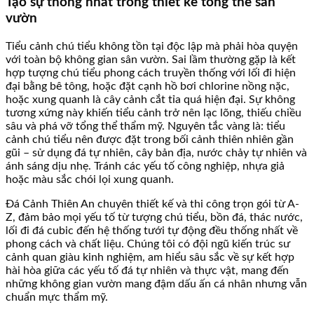
Tạo sự thống nhất trong thiết kế tổng thể sân
vườn
Tiểu cảnh chú tiểu không tồn tại độc lập mà phải hòa quyện
với toàn bộ không gian sân vườn. Sai lầm thường gặp là kết
hợp tượng chú tiểu phong cách truyền thống với lối đi hiện
đại bằng bê tông, hoặc đặt cạnh hồ bơi chlorine nồng nặc,
hoặc xung quanh là cây cảnh cắt tỉa quá hiện đại. Sự không
tương xứng này khiến tiểu cảnh trở nên lạc lõng, thiếu chiều
sâu và phá vỡ tổng thể thẩm mỹ. Nguyên tắc vàng là: tiểu
cảnh chú tiểu nên được đặt trong bối cảnh thiên nhiên gần
gũi – sử dụng đá tự nhiên, cây bản địa, nước chảy tự nhiên và
ánh sáng dịu nhẹ. Tránh các yếu tố công nghiệp, nhựa giả
hoặc màu sắc chói lọi xung quanh.
Đá Cảnh Thiên An chuyên thiết kế và thi công trọn gói từ A-
Z, đảm bảo mọi yếu tố từ tượng chú tiểu, bồn đá, thác nước,
lối đi đá cubic đến hệ thống tưới tự động đều thống nhất về
phong cách và chất liệu. Chúng tôi có đội ngũ kiến trúc sư
cảnh quan giàu kinh nghiệm, am hiểu sâu sắc về sự kết hợp
hài hòa giữa các yếu tố đá tự nhiên và thực vật, mang đến
những không gian vườn mang đậm dấu ấn cá nhân nhưng vẫn
chuẩn mực thẩm mỹ.