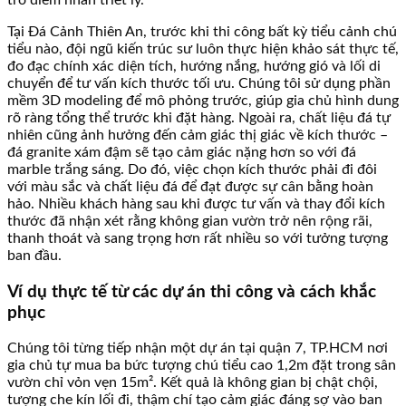
Tại Đá Cảnh Thiên An, trước khi thi công bất kỳ tiểu cảnh chú
tiểu nào, đội ngũ kiến trúc sư luôn thực hiện khảo sát thực tế,
đo đạc chính xác diện tích, hướng nắng, hướng gió và lối di
chuyển để tư vấn kích thước tối ưu. Chúng tôi sử dụng phần
mềm 3D modeling để mô phỏng trước, giúp gia chủ hình dung
rõ ràng tổng thể trước khi đặt hàng. Ngoài ra, chất liệu đá tự
nhiên cũng ảnh hưởng đến cảm giác thị giác về kích thước –
đá granite xám đậm sẽ tạo cảm giác nặng hơn so với đá
marble trắng sáng. Do đó, việc chọn kích thước phải đi đôi
với màu sắc và chất liệu đá để đạt được sự cân bằng hoàn
hảo. Nhiều khách hàng sau khi được tư vấn và thay đổi kích
thước đã nhận xét rằng không gian vườn trở nên rộng rãi,
thanh thoát và sang trọng hơn rất nhiều so với tưởng tượng
ban đầu.
Ví dụ thực tế từ các dự án thi công và cách khắc
phục
Chúng tôi từng tiếp nhận một dự án tại quận 7, TP.HCM nơi
gia chủ tự mua ba bức tượng chú tiểu cao 1,2m đặt trong sân
vườn chỉ vỏn vẹn 15m². Kết quả là không gian bị chật chội,
tượng che kín lối đi, thậm chí tạo cảm giác đáng sợ vào ban