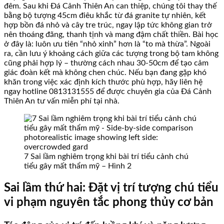
đêm. Sau khi Đá Cảnh Thiên An can thiệp, chúng tôi thay thế
bằng bộ tượng 45cm điêu khắc từ đá granite tự nhiên, kết
hợp bồn đá nhỏ và cây tre trúc, ngay lập tức không gian trở
nên thoáng đãng, thanh tịnh và mang đậm chất thiền. Bài học
ở đây là: luôn ưu tiên “nhỏ xinh” hơn là “to mà thừa”. Ngoài
ra, cần lưu ý khoảng cách giữa các tượng trong bộ tam không
cũng phải hợp lý – thường cách nhau 30-50cm để tạo cảm
giác đoàn kết mà không chen chúc. Nếu bạn đang gặp khó
khăn trong việc xác định kích thước phù hợp, hãy liên hệ
ngay hotline 0813131555 để được chuyên gia của Đá Cảnh
Thiên An tư vấn miễn phí tại nhà.
7 Sai lầm nghiêm trọng khi bài trí tiểu cảnh chú
tiểu gây mất thẩm mỹ – Hình 2
Sai lầm thứ hai: Đặt vị trí tượng chú tiểu
vi phạm nguyên tắc phong thủy cơ bản