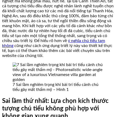
nghiệt mà không phai màu, nứt nẻ. Tại Đá Cảnh Thiên An, tất
cả tượng chú tiểu đều được nghệ nhân lành nghề tuyển chọn
đá khối chất lượng cao từ các mỏ đá nổi tiếng tại Thanh Hóa,
Nghệ An, sau đó điêu khắc thủ công 100%, đảm bảo từng chi
tiết khuôn mặt, áo cà sa, tư thế ngồi thiền đều sống động và
mang hồn. Khi kết hợp với các yếu tố đá cảnh khác như bồn
đá, thác nước đá tự nhiên hay lối đi đá cubic, tiểu cảnh chú
tiểu sẽ tạo nên một tổng thể thống nhất, sang trọng và có
chiều sâu triết lý. Để hiểu rõ hơn về
ý nghĩa chú tiểu tam
không
cũng như cách ứng dụng triết lý này vào thiết kế thực
tế, bạn có thể tham khảo thêm các bài viết chuyên sâu trên
website của chúng tôi.
7 Sai lầm nghiêm trọng khi bài trí tiểu cảnh chú
tiểu gây mất thẩm mỹ – Hình 1
Sai lầm thứ nhất: Lựa chọn kích thước
tượng chú tiểu không phù hợp với
không gian xung quanh