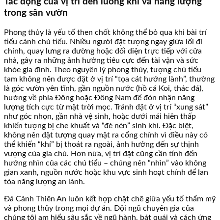
Tác động của vị trí đến luồng khí và năng lượng
trong sân vườn
Phong thủy là yếu tố then chốt không thể bỏ qua khi bài trí
tiểu cảnh chú tiểu. Nhiều người đặt tượng ngay giữa lối đi
chính, quay lưng ra đường hoặc đối diện trực tiếp với cửa
nhà, gây ra những ảnh hưởng tiêu cực đến tài vận và sức
khỏe gia đình. Theo nguyên lý phong thủy, tượng chú tiểu
tam không nên được đặt ở vị trí “tọa cát hướng lành”, thường
là góc vườn yên tĩnh, gần nguồn nước (hồ cá Koi, thác đá),
hướng về phía Đông hoặc Đông Nam để đón nhận năng
lượng tích cực từ mặt trời mọc. Tránh đặt ở vị trí “xung sát”
như góc nhọn, gần nhà vệ sinh, hoặc dưới mái hiên thấp
khiến tượng bị che khuất và “đè nén” sinh khí. Đặc biệt,
không nên đặt tượng quay mặt ra cổng chính vì điều này có
thể khiến “khí” bị thoát ra ngoài, ảnh hưởng đến sự thịnh
vượng của gia chủ. Hơn nữa, vị trí đặt cũng cần tính đến
hướng nhìn của các chú tiểu – chúng nên “nhìn” vào không
gian xanh, nguồn nước hoặc khu vực sinh hoạt chính để lan
tỏa năng lượng an lành.
Đá Cảnh Thiên An luôn kết hợp chặt chẽ giữa yếu tố thẩm mỹ
và phong thủy trong mọi dự án. Đội ngũ chuyên gia của
chúng tôi am hiểu sâu sắc về ngũ hành, bát quái và cách ứng