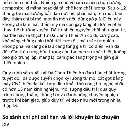
tiểu cảnh chú tiểu. Nhiều gia chủ vì ham rẻ nên chọn tượng
composite, xi măng hoặc đá tái chế kém chất lượng. Sau 6-12
tháng, bề mặt tượng bắt đầu nứt nẻ, phai màu, rêu mốc bám
đầy, thậm chí bị mối mọt ăn mòn nếu dùng gỗ giả. Điều này
không chỉ làm mất thẩm mỹ mà còn gây lãng phí lớn vì phải
thay thế thường xuyên. Đá tự nhiên nguyên khối như granite,
marble hay sa thạch từ Đá Cảnh Thiên An có độ cứng cao,
khả năng chống chịu thời tiết cực tốt, màu sắc tự nhiên
không phai và càng để lâu càng tăng giá trị cổ điển. Vân đá
độc đáo trên từng bức tượng còn tạo nên sự khác biệt, không
bao giờ trùng lặp, mang lại cảm giác sang trọng và gần gũi
thiên nhiên.
Quy trình sản xuất tại Đá Cảnh Thiên An đảm bảo chất lượng
tuyệt đối: đá được tuyển chọn kỹ lưỡng từ mỏ, cắt gọt bằng
máy CNC hiện đại kết hợp điêu khắc thủ công bởi nghệ nhân
có hơn 15 năm kinh nghiệm. Mỗi tượng đều trải qua quy
trình chống thấm, chống UV và đánh bóng chuyên nghiệp
trước khi bàn giao, giúp duy trì vẻ đẹp như mới trong nhiều
thập kỷ.
So sánh chi phí dài hạn và lời khuyên từ chuyên
gia