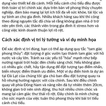
dụng vào thiết kế đá cảnh. Mỗi tiểu cảnh chú tiểu đều được
tính toán vị trí chính xác dựa trên bản vẽ phong thủy chuyên
nghiệp, đảm bảo mang lại lợi ích tối đa về sức khỏe, tài lộc và
sự bình an cho gia đình. Nhiều khách hàng sau khi thi công
theo đúng nguyên tắc đã chia sẻ rằng không gian nhà ở trở
nên yên tĩnh, các thành viên trong gia đình ít stress hơn và
công việc kinh doanh thuận lợi rõ rệt.
Cách xác định vị trí lý tưởng và ví dụ minh họa
Để xác định vị trí đúng, bạn có thể áp dụng quy tắc “tam giác
phong thủy”: đặt tượng ở góc vườn tạo thành tam giác với hồ
nước và cây lớn. Tránh xa các yếu tố “hỏa” mạnh như bếp
nướng ngoài trời hoặc đèn chiếu sáng chói. Nếu không gian
có nhiều góc chết, hãy tận dụng để đặt tượng tạo điểm nhấn,
biến nhược điểm thành ưu điểm. Một ví dụ điển hình là dự án
tại Đà Lạt của chúng tôi: gia chủ ban đầu đặt tượng quay ra
hồ nhưng hướng ngược với cửa chính. Sau khi điều chỉnh
quay về phía Đông Nam và nâng nền đá tự nhiên thêm 20cm,
không gian trở nên sinh động, thu hút nhiều chim chóc và
mang lại cảm giác thư thái rõ rệt. Đây chính là minh chứng
cho sức mạnh của việc tuân thủ phong thủy khi bài trí tiểu
cảnh chú tiểu.