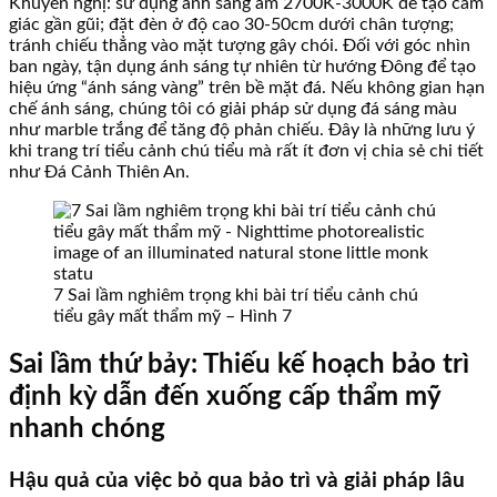
Khuyến nghị: sử dụng ánh sáng ấm 2700K-3000K để tạo cảm
giác gần gũi; đặt đèn ở độ cao 30-50cm dưới chân tượng;
tránh chiếu thẳng vào mặt tượng gây chói. Đối với góc nhìn
ban ngày, tận dụng ánh sáng tự nhiên từ hướng Đông để tạo
hiệu ứng “ánh sáng vàng” trên bề mặt đá. Nếu không gian hạn
chế ánh sáng, chúng tôi có giải pháp sử dụng đá sáng màu
như marble trắng để tăng độ phản chiếu. Đây là những lưu ý
khi trang trí tiểu cảnh chú tiểu mà rất ít đơn vị chia sẻ chi tiết
như Đá Cảnh Thiên An.
7 Sai lầm nghiêm trọng khi bài trí tiểu cảnh chú
tiểu gây mất thẩm mỹ – Hình 7
Sai lầm thứ bảy: Thiếu kế hoạch bảo trì
định kỳ dẫn đến xuống cấp thẩm mỹ
nhanh chóng
Hậu quả của việc bỏ qua bảo trì và giải pháp lâu