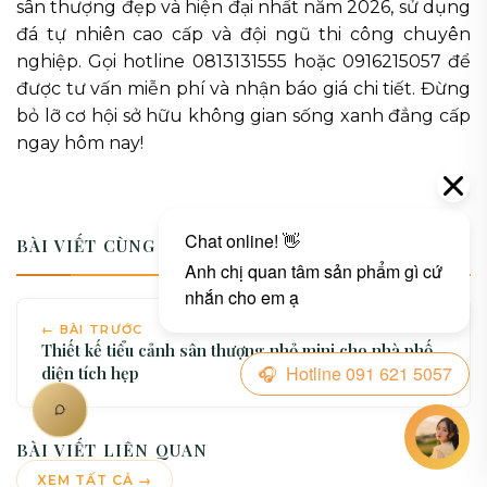
sân thượng đẹp và hiện đại nhất năm 2026, sử dụng
đá tự nhiên cao cấp và đội ngũ thi công chuyên
nghiệp. Gọi hotline 0813131555 hoặc 0916215057 để
được tư vấn miễn phí và nhận báo giá chi tiết. Đừng
bỏ lỡ cơ hội sở hữu không gian sống xanh đẳng cấp
ngay hôm nay!
BÀI VIẾT CÙNG CHUYÊN MỤC
← BÀI TRƯỚC
Thiết kế tiểu cảnh sân thượng nhỏ mini cho nhà phố
diện tích hẹp
BÀI VIẾT LIÊN QUAN
XEM TẤT CẢ →