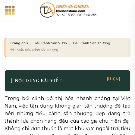
Bỏ
qua
nội
dung
Trang chủ
Tiểu Cảnh Sân Vườn
Tiểu Cảnh Sân Thượng
99+ Mẫu tiểu cảnh sân thượng đẹp và hiện đại nhất xu hướng 2026
[HIỆN]
NỘI DUNG BÀI VIẾT
Trong bối cảnh đô thị hóa nhanh chóng tại Việt
Nam, việc tận dụng không gian sân thượng để tạo
nên những tiểu cảnh sân thượng đẹp đang trở
thành lựa chọn hàng đầu của các gia chủ hiện đại.
Không chỉ đơn thuần là một khu vực ngoài trời, tiểu