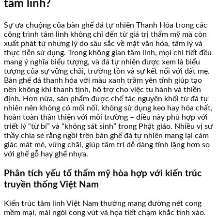
tâm linh?
Sự ưa chuộng của bàn ghế đá tự nhiên Thanh Hóa trong các
công trình tâm linh không chỉ đến từ giá trị thẩm mỹ mà còn
xuất phát từ những lý do sâu sắc về mặt văn hóa, tâm lý và
thực tiễn sử dụng. Trong không gian tâm linh, mọi chi tiết đều
mang ý nghĩa biểu tượng, và đá tự nhiên được xem là biểu
tượng của sự vững chãi, trường tồn và sự kết nối với đất mẹ.
Bàn ghế đá thanh hóa với màu xanh trầm yên tĩnh giúp tạo
nên không khí thanh tịnh, hỗ trợ cho việc tu hành và thiền
định. Hơn nữa, sản phẩm được chế tác nguyên khối từ đá tự
nhiên nên không có mối nối, không sử dụng keo hay hóa chất,
hoàn toàn thân thiện với môi trường – điều này phù hợp với
triết lý “từ bi” và “không sát sinh” trong Phật giáo. Nhiều vị sư
thầy chia sẻ rằng ngồi trên bàn ghế đá tự nhiên mang lại cảm
giác mát mẻ, vững chãi, giúp tâm trí dễ dàng tĩnh lặng hơn so
với ghế gỗ hay ghế nhựa.
Phân tích yếu tố thẩm mỹ hòa hợp với kiến trúc
truyền thống Việt Nam
Kiến trúc tâm linh Việt Nam thường mang đường nét cong
mềm mại, mái ngói cong vút và họa tiết chạm khắc tinh xảo.