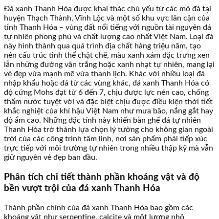
Đá xanh Thanh Hóa được khai thác chủ yếu từ các mỏ đá tại
huyện Thạch Thành, Vĩnh Lộc và một số khu vực lân cận của
tỉnh Thanh Hóa – vùng đất nổi tiếng với nguồn tài nguyên đá
tự nhiên phong phú và chất lượng cao nhất Việt Nam. Loại đá
này hình thành qua quá trình địa chất hàng triệu năm, tạo
nên cấu trúc tinh thể chặt chẽ, màu xanh xám đặc trưng xen
lẫn những đường vân trắng hoặc xanh nhạt tự nhiên, mang lại
vẻ đẹp vừa mạnh mẽ vừa thanh lịch. Khác với nhiều loại đá
nhập khẩu hoặc đá từ các vùng khác, đá xanh Thanh Hóa có
độ cứng Mohs đạt từ 6 đến 7, chịu được lực nén cao, chống
thấm nước tuyệt vời và đặc biệt chịu được điều kiện thời tiết
khắc nghiệt của khí hậu Việt Nam như mưa bão, nắng gắt hay
độ ẩm cao. Những đặc tính này khiến bàn ghế đá tự nhiên
Thanh Hóa trở thành lựa chọn lý tưởng cho không gian ngoài
trời của các công trình tâm linh, nơi sản phẩm phải tiếp xúc
trực tiếp với môi trường tự nhiên trong nhiều thập kỷ mà vẫn
giữ nguyên vẻ đẹp ban đầu.
Phân tích chi tiết thành phần khoáng vật và độ
bền vượt trội của đá xanh Thanh Hóa
Thành phần chính của đá xanh Thanh Hóa bao gồm các
khoáng vật như serpentine, calcite và một lượng nhỏ