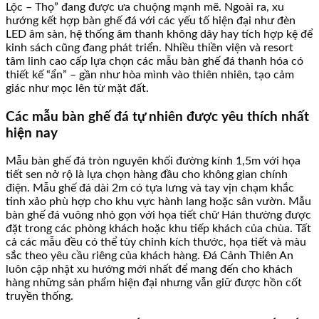
Lộc – Thọ” đang được ưa chuộng mạnh mẽ. Ngoài ra, xu
hướng kết hợp bàn ghế đá với các yếu tố hiện đại như đèn
LED âm sàn, hệ thống âm thanh không dây hay tích hợp kệ để
kinh sách cũng đang phát triển. Nhiều thiền viện và resort
tâm linh cao cấp lựa chọn các mẫu bàn ghế đá thanh hóa có
thiết kế “ẩn” – gần như hòa mình vào thiên nhiên, tạo cảm
giác như mọc lên từ mặt đất.
Các mẫu bàn ghế đá tự nhiên được yêu thích nhất
hiện nay
Mẫu bàn ghế đá tròn nguyên khối đường kính 1,5m với họa
tiết sen nở rộ là lựa chọn hàng đầu cho không gian chính
điện. Mẫu ghế đá dài 2m có tựa lưng và tay vịn chạm khắc
tinh xảo phù hợp cho khu vực hành lang hoặc sân vườn. Mẫu
bàn ghế đá vuông nhỏ gọn với họa tiết chữ Hán thường được
đặt trong các phòng khách hoặc khu tiếp khách của chùa. Tất
cả các mẫu đều có thể tùy chỉnh kích thước, họa tiết và màu
sắc theo yêu cầu riêng của khách hàng. Đá Cảnh Thiên An
luôn cập nhật xu hướng mới nhất để mang đến cho khách
hàng những sản phẩm hiện đại nhưng vẫn giữ được hồn cốt
truyền thống.