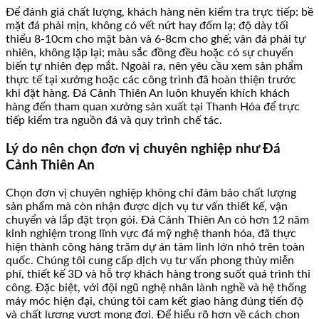
Để đánh giá chất lượng, khách hàng nên kiểm tra trực tiếp: bề
mặt đá phải mịn, không có vết nứt hay đốm lạ; độ dày tối
thiểu 8-10cm cho mặt bàn và 6-8cm cho ghế; vân đá phải tự
nhiên, không lặp lại; màu sắc đồng đều hoặc có sự chuyển
biến tự nhiên đẹp mắt. Ngoài ra, nên yêu cầu xem sản phẩm
thực tế tại xưởng hoặc các công trình đã hoàn thiện trước
khi đặt hàng. Đá Cảnh Thiên An luôn khuyến khích khách
hàng đến tham quan xưởng sản xuất tại Thanh Hóa để trực
tiếp kiểm tra nguồn đá và quy trình chế tác.
Lý do nên chọn đơn vị chuyên nghiệp như Đá
Cảnh Thiên An
Chọn đơn vị chuyên nghiệp không chỉ đảm bảo chất lượng
sản phẩm mà còn nhận được dịch vụ tư vấn thiết kế, vận
chuyển và lắp đặt trọn gói. Đá Cảnh Thiên An có hơn 12 năm
kinh nghiệm trong lĩnh vực đá mỹ nghệ thanh hóa, đã thực
hiện thành công hàng trăm dự án tâm linh lớn nhỏ trên toàn
quốc. Chúng tôi cung cấp dịch vụ tư vấn phong thủy miễn
phí, thiết kế 3D và hỗ trợ khách hàng trong suốt quá trình thi
công. Đặc biệt, với đội ngũ nghệ nhân lành nghề và hệ thống
máy móc hiện đại, chúng tôi cam kết giao hàng đúng tiến độ
và chất lượng vượt mong đợi. Để hiểu rõ hơn về cách chọn