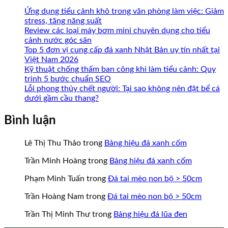
Ứng dụng tiểu cảnh khô trong văn phòng làm việc: Giảm
stress, tăng năng suất
Review các loại máy bơm mini chuyên dụng cho tiểu
cảnh nước góc sân
Top 5 đơn vị cung cấp đá xanh Nhật Bản uy tín nhất tại
Việt Nam 2026
Kỹ thuật chống thấm ban công khi làm tiểu cảnh: Quy
trình 5 bước chuẩn SEO
Lỗi phong thủy chết người: Tại sao không nên đặt bể cá
dưới gầm cầu thang?
Bình luận
Lê Thị Thu Thảo
trong
Bảng hiệu đá xanh cốm
Trần Minh Hoàng
trong
Bảng hiệu đá xanh cốm
Phạm Minh Tuấn
trong
Đá tai mèo non bộ > 50cm
Trần Hoàng Nam
trong
Đá tai mèo non bộ > 50cm
Trần Thị Minh Thư
trong
Bảng hiệu đá lũa đen