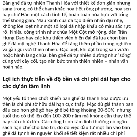
Bàn ghế đá tự nhiên Thanh Hóa với thiết kế đơn giản nhưng
sang trọng, có thể chạm khắc họa tiết rồng phượng, hoa sen
hay chữ Hán một cách tinh tế, hoàn toàn hòa hợp với tổng
thể không gian. Màu xanh của đá tạo điểm nhấn dịu nhẹ,
không lòe loẹt như một số loại đá nhập khẩu có màu sắc rực
rỡ. Nhiều công trình như chùa Một Cột mở rộng, đền Trần
Hưng Đạo hay các khu thiền viện hiện đại đã lựa chọn bàn
ghế đá mỹ nghệ Thanh Hóa để tăng thêm phần trang nghiêm
và gần gũi với thiên nhiên. Đặc biệt, khi đặt trong sân vườn
hoặc hành lang chùa, bàn ghế đá tự nhiên dường như “sống”
cùng với cây cối, tạo nên bức tranh thiên nhiên – nhân văn
hoàn hảo.
Lợi ích thực tiễn về độ bền và chi phí dài hạn cho
các dự án tâm linh
Một yếu tố then chốt khiến bàn ghế đá thanh hóa được ưu
tiên là chi phí sở hữu dài hạn cực thấp. Mặc dù giá thành ban
đầu cao hơn ghế gỗ hay ghế bê tông khoảng 30-50%, nhưng
tuổi thọ có thể lên đến 100-200 năm mà không cần thay thế
hay sửa chữa lớn. Các công trình tâm linh thường có ngân
sách hạn chế cho bảo trì, do đó việc đầu tư một lần vào bàn
ghế đá tự nhiên nguyên khối sẽ tiết kiệm rất nhiều chi phí