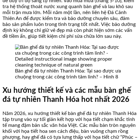
để duy trì độ sáng tự nhiên. Vào mùa mưa (tháng 5-10), kiểm
tra hệ thống thoát nước xung quanh bàn ghế và lau khô sau
mỗi trận mưa lớn. Mỗi năm một lần, nên liên hệ Đá Cảnh
Thiên An để được kiểm tra và bảo dưỡng chuyên sâu, đảm
bảo sản phẩm luôn trong tình trạng tốt nhất. Việc bảo dưỡng
định kỳ không chỉ giữ vẻ đẹp mà còn phát hiện sớm các vấn
đề tiềm ẩn, giúp tiết kiệm chi phí sửa chữa lớn sau này.
Bàn ghế đá tự nhiên Thanh Hóa: Tại sao được ưa
chuộng trong các công trình tâm linh? – Hình 8
Xu hướng thiết kế và các mẫu bàn ghế
đá tự nhiên Thanh Hóa hot nhất 2026
Năm 2026, xu hướng thiết kế bàn ghế đá tự nhiên Thanh Hóa
tập trung vào sự tối giản kết hợp với họa tiết chạm khắc tinh
tế mang đậm bản sắc văn hóa Việt. Các mẫu bàn tròn nguyên
khối với họa tiết hoa sen cách điệu, bàn vuông chạm rồng
phượng, hay ghế đá có tựa lưng thấp với họa tiết chữ “Phúc –