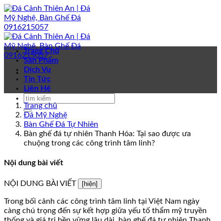
Bỏ
qua
nội
dung
Trang Chủ
Sản Phẩm
Dịch Vụ
Tin Tức
Liên Hệ
Trang chủ
Đá Mỹ Nghệ
Bàn Ghế Đá Tự Nhiên
Bàn ghế đá tự nhiên Thanh Hóa: Tại sao được ưa
chuộng trong các công trình tâm linh?
Nội dung bài viết
NỘI DUNG BÀI VIẾT
[hiện]
Trong bối cảnh các công trình tâm linh tại Việt Nam ngày
càng chú trọng đến sự kết hợp giữa yếu tố thẩm mỹ truyền
thống và giá trị bền vững lâu dài, bàn ghế đá tự nhiên Thanh