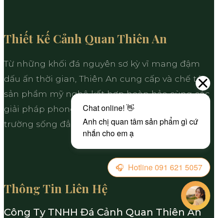
Thiết Kế Cảnh Quan Thiên An
Từ những khối đá nguyên sơ kỳ vĩ mang đậm
dấu ấn thời gian, Thiên An cung cấp và chế tác
sản phẩm mỹ nghệ kết hợp hoàn hảo cùng các
giải pháp phong thủy hoàn mỹ, kiến tạo môi
trường sống đẳng cấp cho kiến trúc Việt.
Thông Tin Liên Hệ
Công Ty TNHH Đá Cảnh Quan Thiên An