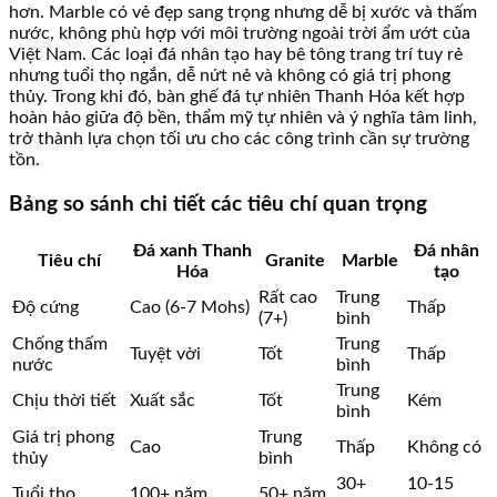
hơn. Marble có vẻ đẹp sang trọng nhưng dễ bị xước và thấm
nước, không phù hợp với môi trường ngoài trời ẩm ướt của
Việt Nam. Các loại đá nhân tạo hay bê tông trang trí tuy rẻ
nhưng tuổi thọ ngắn, dễ nứt nẻ và không có giá trị phong
thủy. Trong khi đó, bàn ghế đá tự nhiên Thanh Hóa kết hợp
hoàn hảo giữa độ bền, thẩm mỹ tự nhiên và ý nghĩa tâm linh,
trở thành lựa chọn tối ưu cho các công trình cần sự trường
tồn.
Bảng so sánh chi tiết các tiêu chí quan trọng
Đá xanh Thanh
Đá nhân
Tiêu chí
Granite
Marble
Hóa
tạo
Rất cao
Trung
Độ cứng
Cao (6-7 Mohs)
Thấp
(7+)
bình
Chống thấm
Trung
Tuyệt vời
Tốt
Thấp
nước
bình
Trung
Chịu thời tiết
Xuất sắc
Tốt
Kém
bình
Giá trị phong
Trung
Cao
Thấp
Không có
thủy
bình
30+
10-15
Tuổi thọ
100+ năm
50+ năm