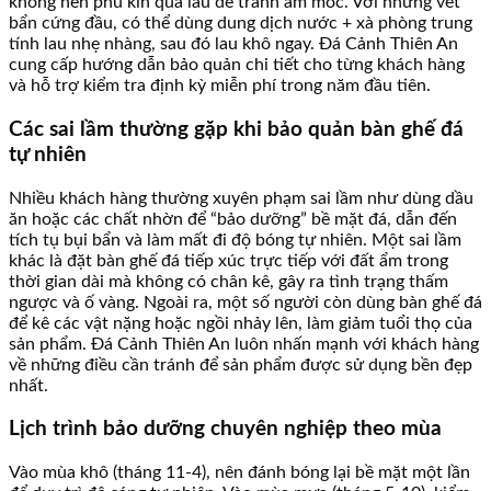
không nên phủ kín quá lâu để tránh ẩm mốc. Với những vết
bẩn cứng đầu, có thể dùng dung dịch nước + xà phòng trung
tính lau nhẹ nhàng, sau đó lau khô ngay. Đá Cảnh Thiên An
cung cấp hướng dẫn bảo quản chi tiết cho từng khách hàng
và hỗ trợ kiểm tra định kỳ miễn phí trong năm đầu tiên.
Các sai lầm thường gặp khi bảo quản bàn ghế đá
tự nhiên
Nhiều khách hàng thường xuyên phạm sai lầm như dùng dầu
ăn hoặc các chất nhờn để “bảo dưỡng” bề mặt đá, dẫn đến
tích tụ bụi bẩn và làm mất đi độ bóng tự nhiên. Một sai lầm
khác là đặt bàn ghế đá tiếp xúc trực tiếp với đất ẩm trong
thời gian dài mà không có chân kê, gây ra tình trạng thấm
ngược và ố vàng. Ngoài ra, một số người còn dùng bàn ghế đá
để kê các vật nặng hoặc ngồi nhảy lên, làm giảm tuổi thọ của
sản phẩm. Đá Cảnh Thiên An luôn nhấn mạnh với khách hàng
về những điều cần tránh để sản phẩm được sử dụng bền đẹp
nhất.
Lịch trình bảo dưỡng chuyên nghiệp theo mùa
Vào mùa khô (tháng 11-4), nên đánh bóng lại bề mặt một lần