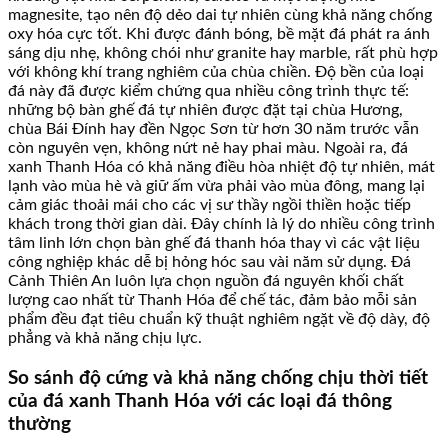
magnesite, tạo nên độ dẻo dai tự nhiên cùng khả năng chống
oxy hóa cực tốt. Khi được đánh bóng, bề mặt đá phát ra ánh
sáng dịu nhẹ, không chói như granite hay marble, rất phù hợp
với không khí trang nghiêm của chùa chiền. Độ bền của loại
đá này đã được kiểm chứng qua nhiều công trình thực tế:
những bộ bàn ghế đá tự nhiên được đặt tại chùa Hương,
chùa Bái Đính hay đền Ngọc Sơn từ hơn 30 năm trước vẫn
còn nguyên vẹn, không nứt nẻ hay phai màu. Ngoài ra, đá
xanh Thanh Hóa có khả năng điều hòa nhiệt độ tự nhiên, mát
lạnh vào mùa hè và giữ ấm vừa phải vào mùa đông, mang lại
cảm giác thoải mái cho các vị sư thầy ngồi thiền hoặc tiếp
khách trong thời gian dài. Đây chính là lý do nhiều công trình
tâm linh lớn chọn bàn ghế đá thanh hóa thay vì các vật liệu
công nghiệp khác dễ bị hỏng hóc sau vài năm sử dụng. Đá
Cảnh Thiên An luôn lựa chọn nguồn đá nguyên khối chất
lượng cao nhất từ Thanh Hóa để chế tác, đảm bảo mỗi sản
phẩm đều đạt tiêu chuẩn kỹ thuật nghiêm ngặt về độ dày, độ
phẳng và khả năng chịu lực.
So sánh độ cứng và khả năng chống chịu thời tiết
của đá xanh Thanh Hóa với các loại đá thông
thường