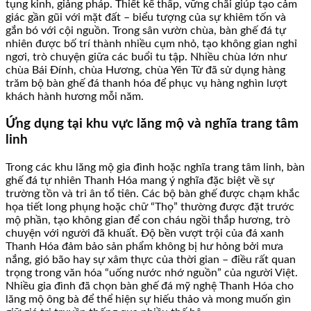
tụng kinh, giảng pháp. Thiết kế thấp, vững chãi giúp tạo cảm
giác gần gũi với mặt đất – biểu tượng của sự khiêm tốn và
gắn bó với cội nguồn. Trong sân vườn chùa, bàn ghế đá tự
nhiên được bố trí thành nhiều cụm nhỏ, tạo không gian nghỉ
ngơi, trò chuyện giữa các buổi tu tập. Nhiều chùa lớn như
chùa Bái Đính, chùa Hương, chùa Yên Tử đã sử dụng hàng
trăm bộ bàn ghế đá thanh hóa để phục vụ hàng nghìn lượt
khách hành hương mỗi năm.
Ứng dụng tại khu vực lăng mộ và nghĩa trang tâm
linh
Trong các khu lăng mộ gia đình hoặc nghĩa trang tâm linh, bàn
ghế đá tự nhiên Thanh Hóa mang ý nghĩa đặc biệt về sự
trường tồn và tri ân tổ tiên. Các bộ bàn ghế được chạm khắc
họa tiết long phụng hoặc chữ “Thọ” thường được đặt trước
mộ phần, tạo không gian để con cháu ngồi thắp hương, trò
chuyện với người đã khuất. Độ bền vượt trội của đá xanh
Thanh Hóa đảm bảo sản phẩm không bị hư hỏng bởi mưa
nắng, gió bão hay sự xâm thực của thời gian – điều rất quan
trọng trong văn hóa “uống nước nhớ nguồn” của người Việt.
Nhiều gia đình đã chọn bàn ghế đá mỹ nghệ Thanh Hóa cho
lăng mộ ông bà để thể hiện sự hiếu thảo và mong muốn gìn