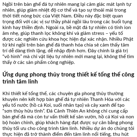
Ngồi trên bàn ghế đá tự nhiên mang lại cảm giác mát lạnh tự
nhiên, giúp giảm nhiệt độ cơ thể và tạo sự thoải mái trong
thời tiết nóng bức của Việt Nam. Điều này đặc biệt quan
trọng đối với các vị sư thầy phải ngồi lâu trong các buổi tụng
kinh hay thiền định. Ngoài ra, bề mặt đá tự nhiên có tính ion
âm nhẹ, giúp thanh lọc không khí và giảm stress – yếu tố
được các nghiên cứu khoa học hiện đại xác nhận. Nhiều Phật
tử khi ngồi trên bàn ghế đá thanh hóa chia sẻ cảm thấy tâm
trí dễ dàng tĩnh lặng, dễ nhập định hơn. Đây chính là giá trị
“vô hình” mà chỉ vật liệu tự nhiên mới mang lại, không thể tìm
thấy ở các sản phẩm công nghiệp.
Ứng dụng phong thủy trong thiết kế tổng thể công
trình tâm linh
Khi thiết kế tổng thể, các chuyên gia phong thủy thường
khuyên nên kết hợp bàn ghế đá tự nhiên Thanh Hóa với các
yếu tố nước (hồ cá Koi, suối nhân tạo) và cây xanh để tạo
“sơn thủy hữu tình”. Đá Cảnh Thiên An không chỉ cung cấp
bàn ghế đá mà còn tư vấn thiết kế sân vườn, hồ cá Koi và non
bộ hoàn chỉnh, giúp khách hàng đạt được sự cân bằng phong
thủy tối ưu cho công trình tâm linh. Nhiều dự án do chúng tôi
thực hiện đã trở thành điểm đến tâm linh nổi tiếng, thu hút