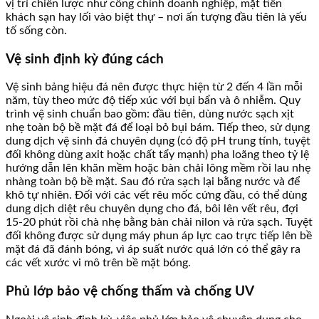
vị trí chiến lược như cổng chính doanh nghiệp, mặt tiền
khách sạn hay lối vào biệt thự – nơi ấn tượng đầu tiên là yếu
tố sống còn.
Vệ sinh định kỳ đúng cách
Vệ sinh bảng hiệu đá nên được thực hiện từ 2 đến 4 lần mỗi
năm, tùy theo mức độ tiếp xúc với bụi bẩn và ô nhiễm. Quy
trình vệ sinh chuẩn bao gồm: đầu tiên, dùng nước sạch xịt
nhẹ toàn bộ bề mặt đá để loại bỏ bụi bám. Tiếp theo, sử dụng
dung dịch vệ sinh đá chuyên dụng (có độ pH trung tính, tuyệt
đối không dùng axit hoặc chất tẩy mạnh) pha loãng theo tỷ lệ
hướng dẫn lên khăn mềm hoặc bàn chải lông mềm rồi lau nhẹ
nhàng toàn bộ bề mặt. Sau đó rửa sạch lại bằng nước và để
khô tự nhiên. Đối với các vết rêu mốc cứng đầu, có thể dùng
dung dịch diệt rêu chuyên dụng cho đá, bôi lên vết rêu, đợi
15-20 phút rồi chà nhẹ bằng bàn chải nilon và rửa sạch. Tuyệt
đối không được sử dụng máy phun áp lực cao trực tiếp lên bề
mặt đá đã đánh bóng, vì áp suất nước quá lớn có thể gây ra
các vết xước vi mô trên bề mặt bóng.
Phủ lớp bảo vệ chống thấm và chống UV