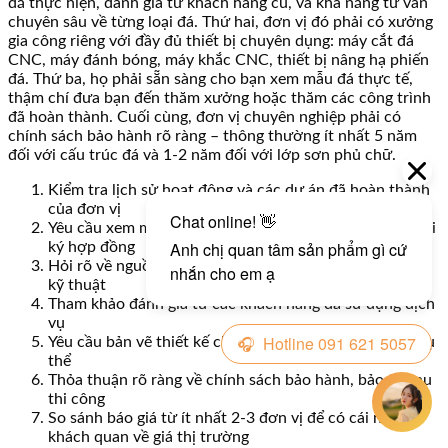
đã thực hiện, đánh giá từ khách hàng cũ, và khả năng tư vấn
chuyên sâu về từng loại đá. Thứ hai, đơn vị đó phải có xưởng
gia công riêng với đầy đủ thiết bị chuyên dụng: máy cắt đá
CNC, máy đánh bóng, máy khắc CNC, thiết bị nâng hạ phiến
đá. Thứ ba, họ phải sẵn sàng cho bạn xem mẫu đá thực tế,
thậm chí đưa bạn đến thăm xưởng hoặc thăm các công trình
đã hoàn thành. Cuối cùng, đơn vị chuyên nghiệp phải có
chính sách bảo hành rõ ràng – thông thường ít nhất 5 năm
đối với cấu trúc đá và 1-2 năm đối với lớp sơn phủ chữ.
Kiểm tra lịch sử hoạt động và các dự án đã hoàn thành
của đơn vị
Yêu cầu xem mẫu đá thực tế và mẫu chữ khắc trước khi
ký hợp đồng
Hỏi rõ về nguồn gốc đá, loại đá cụ thể và các thông số
kỹ thuật
Tham khảo đánh giá từ các khách hàng đã sử dụng dịch
vụ
Yêu cầu bản vẽ thiết kế chi tiết và phương án lắp đặt cụ
thể
Thỏa thuận rõ ràng về chính sách bảo hành, bảo trì sau
thi công
So sánh báo giá từ ít nhất 2-3 đơn vị để có cái nhìn
khách quan về giá thị trường