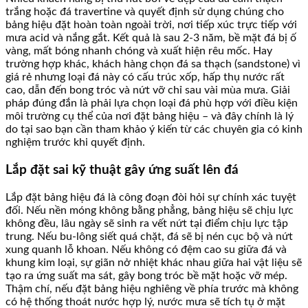
trắng hoặc đá travertine và quyết định sử dụng chúng cho
bảng hiệu đặt hoàn toàn ngoài trời, nơi tiếp xúc trực tiếp với
mưa acid và nắng gắt. Kết quả là sau 2-3 năm, bề mặt đá bị ố
vàng, mất bóng nhanh chóng và xuất hiện rêu mốc. Hay
trường hợp khác, khách hàng chọn đá sa thạch (sandstone) vì
giá rẻ nhưng loại đá này có cấu trúc xốp, hấp thụ nước rất
cao, dẫn đến bong tróc và nứt vỡ chỉ sau vài mùa mưa. Giải
pháp đúng đắn là phải lựa chọn loại đá phù hợp với điều kiện
môi trường cụ thể của nơi đặt bảng hiệu – và đây chính là lý
do tại sao bạn cần tham khảo ý kiến từ các chuyên gia có kinh
nghiệm trước khi quyết định.
Lắp đặt sai kỹ thuật gây ứng suất lên đá
Lắp đặt bảng hiệu đá là công đoạn đòi hỏi sự chính xác tuyệt
đối. Nếu nền móng không bằng phẳng, bảng hiệu sẽ chịu lực
không đều, lâu ngày sẽ sinh ra vết nứt tại điểm chịu lực tập
trung. Nếu bu-lông siết quá chặt, đá sẽ bị nén cục bộ và nứt
xung quanh lỗ khoan. Nếu không có đệm cao su giữa đá và
khung kim loại, sự giãn nở nhiệt khác nhau giữa hai vật liệu sẽ
tạo ra ứng suất ma sát, gây bong tróc bề mặt hoặc vỡ mép.
Thậm chí, nếu đặt bảng hiệu nghiêng về phía trước mà không
có hệ thống thoát nước hợp lý, nước mưa sẽ tích tụ ở mặt