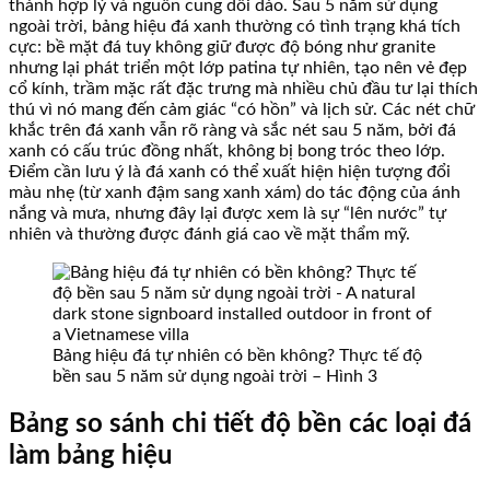
thành hợp lý và nguồn cung dồi dào. Sau 5 năm sử dụng
ngoài trời, bảng hiệu đá xanh thường có tình trạng khá tích
cực: bề mặt đá tuy không giữ được độ bóng như granite
nhưng lại phát triển một lớp patina tự nhiên, tạo nên vẻ đẹp
cổ kính, trầm mặc rất đặc trưng mà nhiều chủ đầu tư lại thích
thú vì nó mang đến cảm giác “có hồn” và lịch sử. Các nét chữ
khắc trên đá xanh vẫn rõ ràng và sắc nét sau 5 năm, bởi đá
xanh có cấu trúc đồng nhất, không bị bong tróc theo lớp.
Điểm cần lưu ý là đá xanh có thể xuất hiện hiện tượng đổi
màu nhẹ (từ xanh đậm sang xanh xám) do tác động của ánh
nắng và mưa, nhưng đây lại được xem là sự “lên nước” tự
nhiên và thường được đánh giá cao về mặt thẩm mỹ.
Bảng hiệu đá tự nhiên có bền không? Thực tế độ
bền sau 5 năm sử dụng ngoài trời – Hình 3
Bảng so sánh chi tiết độ bền các loại đá
làm bảng hiệu