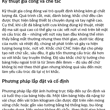
Kỹ thuật gia công và chế tác
Kỹ thuật gia công đóng vai trò quyết định không kém gì chất
lượng đá. Quá trình cắt, mài, đánh bóng, khắc chữ đều cần
được thực hiện bằng thiết bị chuyên dụng và tay nghề cao.
Cụ thể, khi cắt đá bằng lưỡi cưa không đúng kỹ thuật, nhiệt
độ ma sát quá cao có thể gây ra các vết nứt vi mô trên bề mặt
và cấu trúc đá – những vết nứt này ban đầu không thể nhìn
thấy bằng mắt thường nhưng theo thời gian, dưới tác động
của nước và nhiệt độ, chúng sẽ phát triển và gây ra hiện
tượng bong tróc, nứt vỡ. Khắc chữ CNC hiện đại cho phép
tạo nét chữ sắc, sâu đều, ít gây tổn thương cấu trúc đá hơn
so với khắc tay truyền thống. Độ sâu khắc chữ lý tưởng cho
bảng hiệu ngoài trời là từ 3mm đến 8mm – đủ sâu để chữ
không bị mờ theo thời gian nhưng không quá sâu đến mức
làm yếu cấu trúc đá tại vị trí khắc.
Phương pháp lắp đặt và cố định
Phương pháp lắp đặt ảnh hưởng trực tiếp đến sự ổn định và
cả tuổi thọ của bảng hiệu đá. Một tấm bảng hiệu đá nặng từ
vài chục đến vài trăm kilogram cần được đặt trên nền móng
vững chắc hoặc gắn vào tường bằng hệ thống kẹp, bu-lông
chuyên dụng. Nếu móng không đủ chắc, theo thời gian bảng