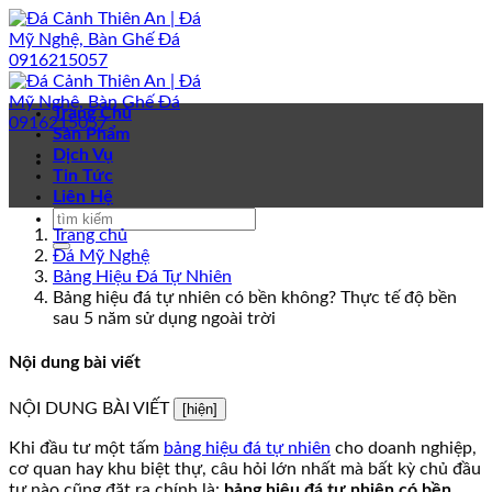
Bỏ
qua
nội
dung
Trang Chủ
Sản Phẩm
Dịch Vụ
Tin Tức
Liên Hệ
Trang chủ
Đá Mỹ Nghệ
Bảng Hiệu Đá Tự Nhiên
Bảng hiệu đá tự nhiên có bền không? Thực tế độ bền
sau 5 năm sử dụng ngoài trời
Nội dung bài viết
NỘI DUNG BÀI VIẾT
[hiện]
Khi đầu tư một tấm
bảng hiệu đá tự nhiên
cho doanh nghiệp,
cơ quan hay khu biệt thự, câu hỏi lớn nhất mà bất kỳ chủ đầu
tư nào cũng đặt ra chính là:
bảng hiệu đá tự nhiên có bền