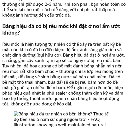
thường chỉ giữ được 2-3 năm. Khi sơn phai, bạn hoàn toàn có
thể sơn lại chữ một cách dễ dàng với chi phí rất thấp mà
không ảnh hưởng đến cấu trúc đá.
Bảng hiệu đá có bị rêu mốc khi đặt ở nơi ẩm ướt
không?
Rêu mốc là hiện tượng tự nhiên có thể xảy ra trên bất kỳ bề
mặt nào khi có đủ ba điều kiện: độ ẩm, ánh sáng gián tiếp và
chất dinh dưỡng (bụi hữu cơ). Bảng hiệu đá đặt ở nơi ẩm ướt,
ít nắng, gần cây xanh rậm rạp sẽ có nguy cơ bị rêu mốc bám.
Tuy nhiên, đá hoa cương có bề mặt đánh bóng nhẵn mịn nên
rêu mốc rất khó bám chắc – thường chỉ là lớp rêu mỏng trên
bề mặt, dễ dàng vệ sinh bằng nước và bàn chải mềm. Đá có
bề mặt thô (mài nhám, búa đá) sẽ dễ bị rêu bám hơn do bề
mặt gồ ghề tạo nhiều điểm bám. Để ngăn ngừa rêu mốc, biện
pháp hiệu quả nhất là phủ sealer chống thấm định kỳ và đảm
bảo hệ thống thoát nước quanh chân bảng hiệu hoạt động
tốt, không để nước đọng ứ kéo dài.