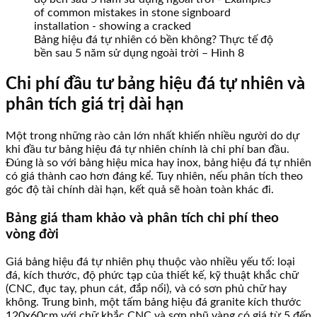
Bảng hiệu đá tự nhiên có bền không? Thực tế độ
bền sau 5 năm sử dụng ngoài trời – Hình 8
Chi phí đầu tư bảng hiệu đá tự nhiên và
phân tích giá trị dài hạn
Một trong những rào cản lớn nhất khiến nhiều người do dự
khi đầu tư bảng hiệu đá tự nhiên chính là chi phí ban đầu.
Đúng là so với bảng hiệu mica hay inox, bảng hiệu đá tự nhiên
có giá thành cao hơn đáng kể. Tuy nhiên, nếu phân tích theo
góc độ tài chính dài hạn, kết quả sẽ hoàn toàn khác đi.
Bảng giá tham khảo và phân tích chi phí theo
vòng đời
Giá bảng hiệu đá tự nhiên phụ thuộc vào nhiều yếu tố: loại
đá, kích thước, độ phức tạp của thiết kế, kỹ thuật khắc chữ
(CNC, đục tay, phun cát, đắp nổi), và có sơn phủ chữ hay
không. Trung bình, một tấm bảng hiệu đá granite kích thước
120x60cm với chữ khắc CNC và sơn nhũ vàng có giá từ 5 đến