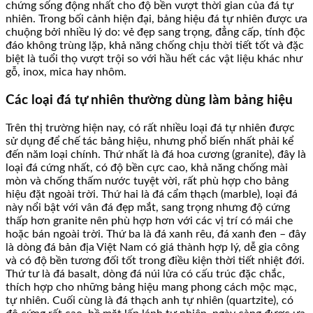
chứng sống động nhất cho độ bền vượt thời gian của đá tự
nhiên. Trong bối cảnh hiện đại, bảng hiệu đá tự nhiên được ưa
chuộng bởi nhiều lý do: vẻ đẹp sang trọng, đẳng cấp, tính độc
đáo không trùng lặp, khả năng chống chịu thời tiết tốt và đặc
biệt là tuổi thọ vượt trội so với hầu hết các vật liệu khác như
gỗ, inox, mica hay nhôm.
Các loại đá tự nhiên thường dùng làm bảng hiệu
Trên thị trường hiện nay, có rất nhiều loại đá tự nhiên được
sử dụng để chế tác bảng hiệu, nhưng phổ biến nhất phải kể
đến năm loại chính. Thứ nhất là đá hoa cương (granite), đây là
loại đá cứng nhất, có độ bền cực cao, khả năng chống mài
mòn và chống thấm nước tuyệt vời, rất phù hợp cho bảng
hiệu đặt ngoài trời. Thứ hai là đá cẩm thạch (marble), loại đá
này nổi bật với vân đá đẹp mắt, sang trọng nhưng độ cứng
thấp hơn granite nên phù hợp hơn với các vị trí có mái che
hoặc bán ngoài trời. Thứ ba là đá xanh rêu, đá xanh đen – đây
là dòng đá bản địa Việt Nam có giá thành hợp lý, dễ gia công
và có độ bền tương đối tốt trong điều kiện thời tiết nhiệt đới.
Thứ tư là đá basalt, dòng đá núi lửa có cấu trúc đặc chắc,
thích hợp cho những bảng hiệu mang phong cách mộc mạc,
tự nhiên. Cuối cùng là đá thạch anh tự nhiên (quartzite), có