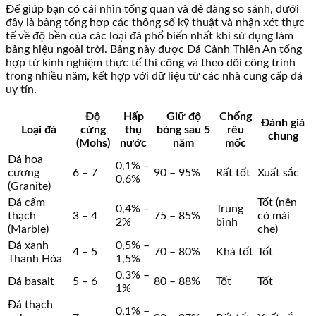
Để giúp bạn có cái nhìn tổng quan và dễ dàng so sánh, dưới
đây là bảng tổng hợp các thông số kỹ thuật và nhận xét thực
tế về độ bền của các loại đá phổ biến nhất khi sử dụng làm
bảng hiệu ngoài trời. Bảng này được Đá Cảnh Thiên An tổng
hợp từ kinh nghiệm thực tế thi công và theo dõi công trình
trong nhiều năm, kết hợp với dữ liệu từ các nhà cung cấp đá
uy tín.
Độ
Hấp
Giữ độ
Chống
Đánh giá
Loại đá
cứng
thụ
bóng sau 5
rêu
chung
(Mohs)
nước
năm
mốc
Đá hoa
0,1% –
cương
6 – 7
90 – 95%
Rất tốt
Xuất sắc
0,6%
(Granite)
Đá cẩm
Tốt (nên
0,4% –
Trung
thạch
3 – 4
75 – 85%
có mái
2%
bình
(Marble)
che)
Đá xanh
0,5% –
4 – 5
70 – 80%
Khá tốt
Tốt
Thanh Hóa
1,5%
0,3% –
Đá basalt
5 – 6
80 – 88%
Tốt
Tốt
1%
Đá thạch
0,1% –