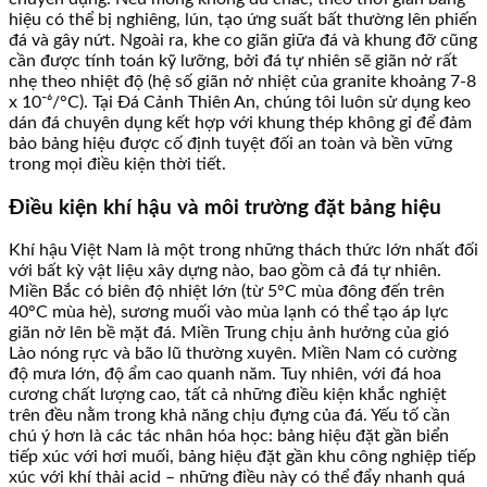
hiệu có thể bị nghiêng, lún, tạo ứng suất bất thường lên phiến
đá và gây nứt. Ngoài ra, khe co giãn giữa đá và khung đỡ cũng
cần được tính toán kỹ lưỡng, bởi đá tự nhiên sẽ giãn nở rất
nhẹ theo nhiệt độ (hệ số giãn nở nhiệt của granite khoảng 7-8
x 10⁻⁶/°C). Tại Đá Cảnh Thiên An, chúng tôi luôn sử dụng keo
dán đá chuyên dụng kết hợp với khung thép không gỉ để đảm
bảo bảng hiệu được cố định tuyệt đối an toàn và bền vững
trong mọi điều kiện thời tiết.
Điều kiện khí hậu và môi trường đặt bảng hiệu
Khí hậu Việt Nam là một trong những thách thức lớn nhất đối
với bất kỳ vật liệu xây dựng nào, bao gồm cả đá tự nhiên.
Miền Bắc có biên độ nhiệt lớn (từ 5°C mùa đông đến trên
40°C mùa hè), sương muối vào mùa lạnh có thể tạo áp lực
giãn nở lên bề mặt đá. Miền Trung chịu ảnh hưởng của gió
Lào nóng rực và bão lũ thường xuyên. Miền Nam có cường
độ mưa lớn, độ ẩm cao quanh năm. Tuy nhiên, với đá hoa
cương chất lượng cao, tất cả những điều kiện khắc nghiệt
trên đều nằm trong khả năng chịu đựng của đá. Yếu tố cần
chú ý hơn là các tác nhân hóa học: bảng hiệu đặt gần biển
tiếp xúc với hơi muối, bảng hiệu đặt gần khu công nghiệp tiếp
xúc với khí thải acid – những điều này có thể đẩy nhanh quá