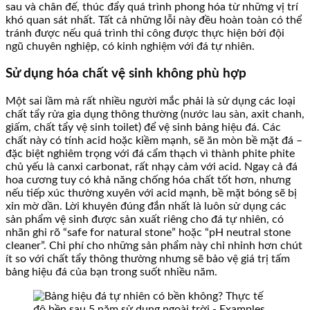
sau và chân đế, thúc đẩy quá trình phong hóa từ những vị trí
khó quan sát nhất. Tất cả những lỗi này đều hoàn toàn có thể
tránh được nếu quá trình thi công được thực hiện bởi đội
ngũ chuyên nghiệp, có kinh nghiệm với đá tự nhiên.
Sử dụng hóa chất vệ sinh không phù hợp
Một sai lầm mà rất nhiều người mắc phải là sử dụng các loại
chất tẩy rửa gia dụng thông thường (nước lau sàn, axit chanh,
giấm, chất tẩy vệ sinh toilet) để vệ sinh bảng hiệu đá. Các
chất này có tính acid hoặc kiềm mạnh, sẽ ăn mòn bề mặt đá –
đặc biệt nghiêm trọng với đá cẩm thạch vì thành phite phite
chủ yếu là canxi carbonat, rất nhạy cảm với acid. Ngay cả đá
hoa cương tuy có khả năng chống hóa chất tốt hơn, nhưng
nếu tiếp xúc thường xuyên với acid mạnh, bề mặt bóng sẽ bị
xỉn mờ dần. Lời khuyên đúng đắn nhất là luôn sử dụng các
sản phẩm vệ sinh được sản xuất riêng cho đá tự nhiên, có
nhãn ghi rõ “safe for natural stone” hoặc “pH neutral stone
cleaner”. Chi phí cho những sản phẩm này chỉ nhỉnh hơn chút
ít so với chất tẩy thông thường nhưng sẽ bảo vệ giá trị tấm
bảng hiệu đá của bạn trong suốt nhiều năm.