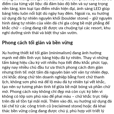
điểm của từng vật liệu: đá đảm bảo độ bền và sự sang trọng
nền tảng, kim loại tạo điểm nhấn hiện đại, ánh sáng LED giúp
bảng hiệu luôn nổi bật dù ngày hay đêm. Ngoài ra, xu hướng
sử dụng đá tự nhiên nguyên khối (boulder stone) – giữ nguyên
hình dáng tự nhiên của viên đá chỉ gia công bề mặt phẳng để
khắc chữ – cũng đang rất được ưa chuộng tại các resort, khu
nghỉ dưỡng sinh thái và biệt thự sân vườn.
Phong cách tối giản và bền vững
Xu hướng thiết kế tối giản (minimalism) đang ảnh hưởng
mạnh mẽ đến lĩnh vực bảng hiệu đá tự nhiên. Thay vì những
tấm bảng hiệu cầu kỳ với nhiều họa tiết điêu khắc phức tạp,
ngày nay nhiều chủ đầu tư ưa thích phong cách đơn giản
nhưng tinh tế: một tấm đá nguyên bản với vân tự nhiên đẹp,
chỉ khắc dòng chữ tên doanh nghiệp bằng font chữ thanh
lịch, không sơn phủ mà để lộ màu đá tự nhiên tại vết khắc,
tạo nên sự tương phản tinh tế giữa bề mặt bóng và phần chữ
mờ. Phong cách này không chỉ đẹp mà còn cực kỳ bền vì
không có lớp sơn phủ nào để phai màu – chữ khắc trực tiếp
trên đá sẽ tồn tại mãi mãi. Thêm vào đó, xu hướng sử dụng đá
tái chế từ các công trình cũ (reclaimed stone) hoặc đá khai
thác bền vững cũng đang được chú ý, phù hợp với triết lý