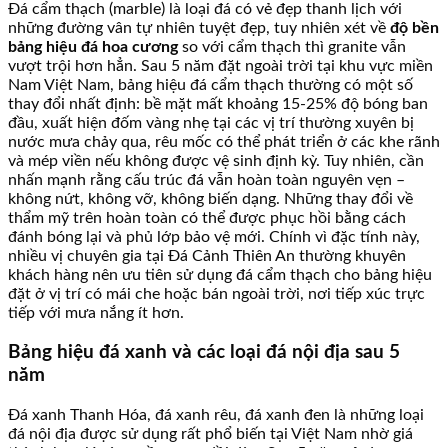
Đá cẩm thạch (marble) là loại đá có vẻ đẹp thanh lịch với
những đường vân tự nhiên tuyệt đẹp, tuy nhiên xét về
độ bền
bảng hiệu đá hoa cương
so với cẩm thạch thì granite vẫn
vượt trội hơn hẳn. Sau 5 năm đặt ngoài trời tại khu vực miền
Nam Việt Nam, bảng hiệu đá cẩm thạch thường có một số
thay đổi nhất định: bề mặt mất khoảng 15-25% độ bóng ban
đầu, xuất hiện đốm vàng nhẹ tại các vị trí thường xuyên bị
nước mưa chảy qua, rêu mốc có thể phát triển ở các khe rãnh
và mép viền nếu không được vệ sinh định kỳ. Tuy nhiên, cần
nhấn mạnh rằng cấu trúc đá vẫn hoàn toàn nguyên vẹn –
không nứt, không vỡ, không biến dạng. Những thay đổi về
thẩm mỹ trên hoàn toàn có thể được phục hồi bằng cách
đánh bóng lại và phủ lớp bảo vệ mới. Chính vì đặc tính này,
nhiều vị chuyên gia tại Đá Cảnh Thiên An thường khuyên
khách hàng nên ưu tiên sử dụng đá cẩm thạch cho bảng hiệu
đặt ở vị trí có mái che hoặc bán ngoài trời, nơi tiếp xúc trực
tiếp với mưa nắng ít hơn.
Bảng hiệu đá xanh và các loại đá nội địa sau 5
năm
Đá xanh Thanh Hóa, đá xanh rêu, đá xanh đen là những loại
đá nội địa được sử dụng rất phổ biến tại Việt Nam nhờ giá