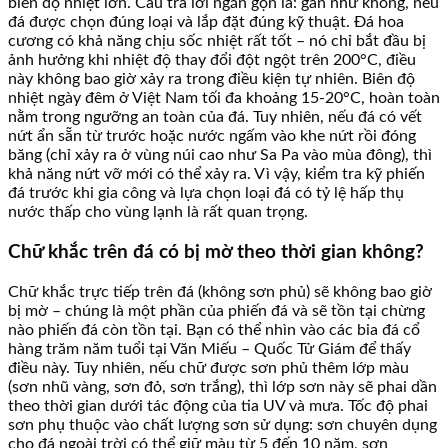
biên độ nhiệt lớn. Câu trả lời ngắn gọn là: gần như không, nếu
đá được chọn đúng loại và lắp đặt đúng kỹ thuật. Đá hoa
cương có khả năng chịu sốc nhiệt rất tốt – nó chỉ bắt đầu bị
ảnh hưởng khi nhiệt độ thay đổi đột ngột trên 200°C, điều
này không bao giờ xảy ra trong điều kiện tự nhiên. Biên độ
nhiệt ngày đêm ở Việt Nam tối đa khoảng 15-20°C, hoàn toàn
nằm trong ngưỡng an toàn của đá. Tuy nhiên, nếu đá có vết
nứt ẩn sẵn từ trước hoặc nước ngấm vào khe nứt rồi đóng
băng (chỉ xảy ra ở vùng núi cao như Sa Pa vào mùa đông), thì
khả năng nứt vỡ mới có thể xảy ra. Vì vậy, kiểm tra kỹ phiến
đá trước khi gia công và lựa chọn loại đá có tỷ lệ hấp thụ
nước thấp cho vùng lạnh là rất quan trọng.
Chữ khắc trên đá có bị mờ theo thời gian không?
Chữ khắc trực tiếp trên đá (không sơn phủ) sẽ không bao giờ
bị mờ – chúng là một phần của phiến đá và sẽ tồn tại chừng
nào phiến đá còn tồn tại. Bạn có thể nhìn vào các bia đá cổ
hàng trăm năm tuổi tại Văn Miếu – Quốc Tử Giám để thấy
điều này. Tuy nhiên, nếu chữ được sơn phủ thêm lớp màu
(sơn nhũ vàng, sơn đỏ, sơn trắng), thì lớp sơn này sẽ phai dần
theo thời gian dưới tác động của tia UV và mưa. Tốc độ phai
sơn phụ thuộc vào chất lượng sơn sử dụng: sơn chuyên dụng
cho đá ngoài trời có thể giữ màu từ 5 đến 10 năm, sơn