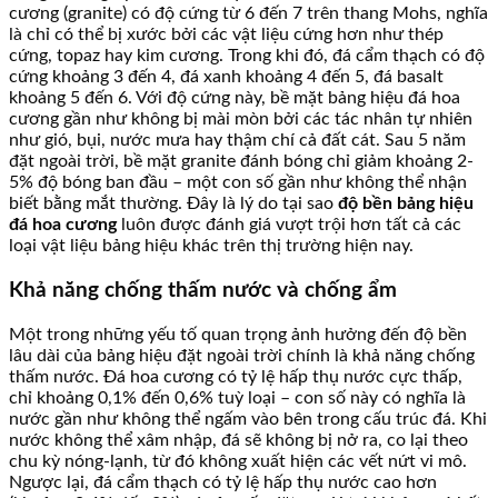
cương (granite) có độ cứng từ 6 đến 7 trên thang Mohs, nghĩa
là chỉ có thể bị xước bởi các vật liệu cứng hơn như thép
cứng, topaz hay kim cương. Trong khi đó, đá cẩm thạch có độ
cứng khoảng 3 đến 4, đá xanh khoảng 4 đến 5, đá basalt
khoảng 5 đến 6. Với độ cứng này, bề mặt bảng hiệu đá hoa
cương gần như không bị mài mòn bởi các tác nhân tự nhiên
như gió, bụi, nước mưa hay thậm chí cả đất cát. Sau 5 năm
đặt ngoài trời, bề mặt granite đánh bóng chỉ giảm khoảng 2-
5% độ bóng ban đầu – một con số gần như không thể nhận
biết bằng mắt thường. Đây là lý do tại sao
độ bền bảng hiệu
đá hoa cương
luôn được đánh giá vượt trội hơn tất cả các
loại vật liệu bảng hiệu khác trên thị trường hiện nay.
Khả năng chống thấm nước và chống ẩm
Một trong những yếu tố quan trọng ảnh hưởng đến độ bền
lâu dài của bảng hiệu đặt ngoài trời chính là khả năng chống
thấm nước. Đá hoa cương có tỷ lệ hấp thụ nước cực thấp,
chỉ khoảng 0,1% đến 0,6% tuỳ loại – con số này có nghĩa là
nước gần như không thể ngấm vào bên trong cấu trúc đá. Khi
nước không thể xâm nhập, đá sẽ không bị nở ra, co lại theo
chu kỳ nóng-lạnh, từ đó không xuất hiện các vết nứt vi mô.
Ngược lại, đá cẩm thạch có tỷ lệ hấp thụ nước cao hơn