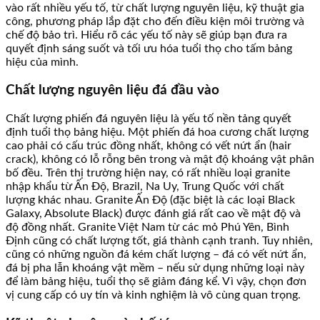
vào rất nhiều yếu tố, từ chất lượng nguyên liệu, kỹ thuật gia
công, phương pháp lắp đặt cho đến điều kiện môi trường và
chế độ bảo trì. Hiểu rõ các yếu tố này sẽ giúp bạn đưa ra
quyết định sáng suốt và tối ưu hóa tuổi thọ cho tấm bảng
hiệu của mình.
Chất lượng nguyên liệu đá đầu vào
Chất lượng phiến đá nguyên liệu là yếu tố nền tảng quyết
định tuổi thọ bảng hiệu. Một phiến đá hoa cương chất lượng
cao phải có cấu trúc đồng nhất, không có vết nứt ẩn (hair
crack), không có lỗ rỗng bên trong và mật độ khoáng vật phân
bố đều. Trên thị trường hiện nay, có rất nhiều loại granite
nhập khẩu từ Ấn Độ, Brazil, Na Uy, Trung Quốc với chất
lượng khác nhau. Granite Ấn Độ (đặc biệt là các loại Black
Galaxy, Absolute Black) được đánh giá rất cao về mật độ và
độ đồng nhất. Granite Việt Nam từ các mỏ Phú Yên, Bình
Định cũng có chất lượng tốt, giá thành cạnh tranh. Tuy nhiên,
cũng có những nguồn đá kém chất lượng – đá có vết nứt ẩn,
đá bị pha lẫn khoáng vật mềm – nếu sử dụng những loại này
để làm bảng hiệu, tuổi thọ sẽ giảm đáng kể. Vì vậy, chọn đơn
vị cung cấp có uy tín và kinh nghiệm là vô cùng quan trọng.