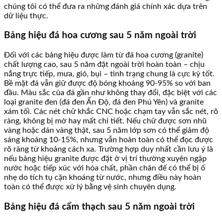
chúng tôi có thể đưa ra những đánh giá chính xác dựa trên
dữ liệu thực.
Bảng hiệu đá hoa cương sau 5 năm ngoài trời
Đối với các bảng hiệu được làm từ đá hoa cương (granite)
chất lượng cao, sau 5 năm đặt ngoài trời hoàn toàn – chịu
nắng trực tiếp, mưa, gió, bụi – tình trạng chung là cực kỳ tốt.
Bề mặt đá vẫn giữ được độ bóng khoảng 90-95% so với ban
đầu. Màu sắc của đá gần như không thay đổi, đặc biệt với các
loại granite đen (đá đen Ấn Độ, đá đen Phú Yên) và granite
xám tối. Các nét chữ khắc CNC hoặc chạm tay vẫn sắc nét, rõ
ràng, không bị mờ hay mất chi tiết. Nếu chữ được sơn nhũ
vàng hoặc dán vàng thật, sau 5 năm lớp sơn có thể giảm độ
sáng khoảng 10-15%, nhưng vẫn hoàn toàn có thể đọc được
rõ ràng từ khoảng cách xa. Trường hợp duy nhất cần lưu ý là
nếu bảng hiệu granite được đặt ở vị trí thường xuyên ngập
nước hoặc tiếp xúc với hóa chất, phần chân đế có thể bị ố
nhẹ do tích tụ cặn khoáng từ nước, nhưng điều này hoàn
toàn có thể được xử lý bằng vệ sinh chuyên dụng.
Bảng hiệu đá cẩm thạch sau 5 năm ngoài trời