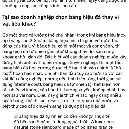
độ cứng rất cao, bề mặt lấp lánh tự nhiên, ngày càng được ưa
chuộng trong các công trình cao cấp.
Tại sao doanh nghiệp chọn bảng hiệu đá thay vì
vật liệu khác?
Có một thực tế không thể phủ nhận: trong khi bảng hiệu inox
bị ố vàng sau 2-3 năm, bảng hiệu mica bị giòn vỡ dưới tác
động của tia UV, bảng hiệu gỗ bị mối mọt và cong vênh, thì
bảng hiệu đá tự nhiên gần như không thay đổi sau cùng
khoảng thời gian đó. Đặc biệt với các doanh nghiệp muốn xây
dựng hình ảnh uy tín, bền vững, chuyên nghiệp, thì một tấm
bảng hiệu đá hoa cương được chế tác tinh xảo chính là “bộ
mặt” hoàn hảo nhất. Chi phí ban đầu tuy cao hơn so với các
vật liệu công nghiệp, nhưng nếu tính trên tổng thời gian sử
dụng (lifetime cost), bảng hiệu đá tự nhiên lại tiết kiệm hơn
rất nhiều vì không cần bảo trì thường xuyên, không phải thay
mới sau vài năm. Điều này giải thích vì sao ngày càng nhiều
ngân hàng, khách sạn, resort, trụ sở cơ quan nhà nước và
biệt thự cao cấp chuyển sang sử dụng bảng hiệu đá.