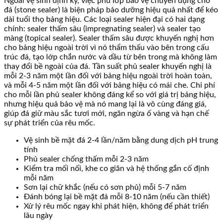
Ngoài vệ sinh định kỳ, việc phủ lớp bảo vệ chuyên dụng cho
đá (stone sealer) là biện pháp bảo dưỡng hiệu quả nhất để kéo
dài tuổi thọ bảng hiệu. Các loại sealer hiện đại có hai dạng
chính: sealer thấm sâu (impregnating sealer) và sealer tạo
màng (topical sealer). Sealer thấm sâu được khuyến nghị hơn
cho bảng hiệu ngoài trời vì nó thẩm thấu vào bên trong cấu
trúc đá, tạo lớp chắn nước và dầu từ bên trong mà không làm
thay đổi bề ngoài của đá. Tần suất phủ sealer khuyến nghị là
mỗi 2-3 năm một lần đối với bảng hiệu ngoài trời hoàn toàn,
và mỗi 4-5 năm một lần đối với bảng hiệu có mái che. Chi phí
cho mỗi lần phủ sealer không đáng kể so với giá trị bảng hiệu,
nhưng hiệu quả bảo vệ mà nó mang lại là vô cùng đáng giá,
giúp đá giữ màu sắc tươi mới, ngăn ngừa ố vàng và hạn chế
sự phát triển của rêu mốc.
Vệ sinh bề mặt đá 2-4 lần/năm bằng dung dịch pH trung
tính
Phủ sealer chống thấm mỗi 2-3 năm
Kiểm tra mối nối, khe co giãn và hệ thống gắn cố định
mỗi năm
Sơn lại chữ khắc (nếu có sơn phủ) mỗi 5-7 năm
Đánh bóng lại bề mặt đá mỗi 8-10 năm (nếu cần thiết)
Xử lý rêu mốc ngay khi phát hiện, không để phát triển
lâu ngày