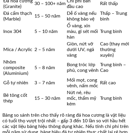
Đá hoa cương
Chi phí ban
30 – 100+ năm
Rất thấp
(Granite)
đầu cao
Đá cẩm thạch
Dễ ố vàng nếu
Thấp – Trung
15 – 50 năm
(Marble)
không bảo vệ
bình
Ố vàng, xỉn
Inox 304
5 – 10 năm
màu, gỉ sét mối
Trung bình
hàn
Giòn, nứt vỡ
Cao (thay mới
Mica / Acrylic
2 – 5 năm
dưới UV, ngả
thường
vàng
xuyên)
Nhôm
Bong tróc lớp
Trung bình –
composite
5 – 8 năm
phủ, cong vênh
Cao
(Aluminium)
Mối mọt, cong
Gỗ tự nhiên
3 – 7 năm
Rất cao
vênh, nấm mốc
Nứt nẻ, rêu
Bê tông cốt
15 – 30 năm
mốc, thẩm mỹ
Trung bình
thép
kém
Bảng so sánh trên cho thấy rõ ràng đá hoa cương là vật liệu
có tuổi thọ vượt trội nhất – gấp 3 đến 10 lần so với hầu hết
các vật liệu bảng hiệu thông dụng khác. Nếu tính chi phí trên
mỗi năm sử dụng, bảng hiệu đá tự nhiên thực chất lại rẻ hơn