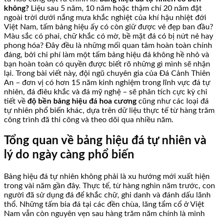
không?
Liệu sau 5 năm, 10 năm hoặc thậm chí 20 năm đặt
ngoài trời dưới nắng mưa khắc nghiệt của khí hậu nhiệt đới
Việt Nam, tấm bảng hiệu ấy có còn giữ được vẻ đẹp ban đầu?
Màu sắc có phai, chữ khắc có mờ, bề mặt đá có bị nứt nẻ hay
phong hóa? Đây đều là những mối quan tâm hoàn toàn chính
đáng, bởi chi phí làm một tấm bảng hiệu đá không hề nhỏ và
bạn hoàn toàn có quyền được biết rõ những gì mình sẽ nhận
lại. Trong bài viết này, đội ngũ chuyên gia của Đá Cảnh Thiên
An – đơn vị có hơn 15 năm kinh nghiệm trong lĩnh vực đá tự
nhiên, đá điêu khắc và đá mỹ nghệ – sẽ phân tích cực kỳ chi
tiết về
độ bền bảng hiệu đá hoa cương
cũng như các loại đá
tự nhiên phổ biến khác, dựa trên dữ liệu thực tế từ hàng trăm
công trình đã thi công và theo dõi qua nhiều năm.
Tổng quan về bảng hiệu đá tự nhiên và
lý do ngày càng phổ biến
Bảng hiệu đá tự nhiên không phải là xu hướng mới xuất hiện
trong vài năm gần đây. Thực tế, từ hàng nghìn năm trước, con
người đã sử dụng đá để khắc chữ, ghi danh và đánh dấu lãnh
thổ. Những tấm bia đá tại các đền chùa, lăng tẩm cổ ở Việt
Nam vẫn còn nguyên vẹn sau hàng trăm năm chính là minh