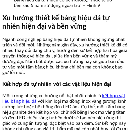
Bảng hiệu đá tự nhiên có bền không? Thực tế độ
bền sau 5 năm sử dụng ngoài trời – Hình 9
Xu hướng thiết kế bảng hiệu đá tự
nhiên hiện đại và bền vững
Ngành công nghiệp bảng hiệu đá tự nhiên không ngừng phát
triển và đổi mới. Những năm gần đây, xu hướng thiết kế đã có
nhiều thay đổi đáng chú ý, hướng đến sự kết hợp hài hòa giữa
truyền thống và hiện đại, giữa tính bền vững và thẩm mỹ
đương đại. Nắm bắt được các xu hướng này sẽ giúp bạn đầu
tư vào một tấm bảng hiệu không chỉ bền mà còn không bao
giờ lỗi mốt.
Kết hợp đá tự nhiên với các vật liệu hiện đại
Một trong những xu hướng nổi bật nhất chính là
kết hợp vật
liệu bảng hiệu đá
với kim loại mạ đồng, inox vàng gương, kính
cường lực hoặc hệ thống đèn LED âm. Cụ thể, một tấm bảng
hiệu granite đen kết hợp với chữ nổi bằng inox mạ vàng titan
và đèn LED chiếu sáng từ bên dưới sẽ tạo nên hiệu ứng thị
giác vô cùng ấn tượng, đặc biệt vào ban đêm. Sự kết hợp này
không chỉ nâng cao giá trị thẩm mỹ mà còn phát huy tối đa ưu