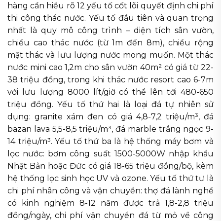
hàng cần hiểu rõ 12 yếu tố cốt lõi quyết định chi phí
thi công thác nước. Yếu tố đầu tiên và quan trọng
nhất là quy mô công trình – diện tích sân vườn,
chiều cao thác nước (từ 1m đến 8m), chiều rộng
mặt thác và lưu lượng nước mong muốn. Một thác
nước mini cao 1,2m cho sân vườn 40m² có giá từ 22-
38 triệu đồng, trong khi thác nước resort cao 6-7m
với lưu lượng 8000 lít/giờ có thể lên tới 480-650
triệu đồng. Yếu tố thứ hai là loại đá tự nhiên sử
dụng: granite xám đen có giá 4,8-7,2 triệu/m³, đá
bazan lava 5,5-8,5 triệu/m³, đá marble trắng ngọc 9-
14 triệu/m³. Yếu tố thứ ba là hệ thống máy bơm và
lọc nước: bơm công suất 1500-5000W nhập khẩu
Nhật Bản hoặc Đức có giá 18-65 triệu đồng/bộ, kèm
hệ thống lọc sinh học UV và ozone. Yếu tố thứ tư là
chi phí nhân công và vận chuyển: thợ đá lành nghề
có kinh nghiệm 8-12 năm được trả 1,8-2,8 triệu
đồng/ngày, chi phí vận chuyển đá từ mỏ về công