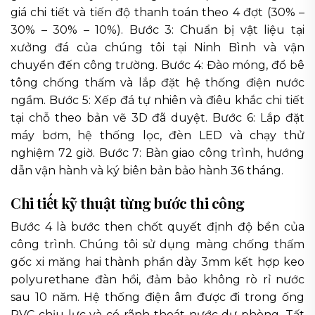
giá chi tiết và tiến độ thanh toán theo 4 đợt (30% –
30% – 30% – 10%). Bước 3: Chuẩn bị vật liệu tại
xưởng đá của chúng tôi tại Ninh Bình và vận
chuyển đến công trường. Bước 4: Đào móng, đổ bê
tông chống thấm và lắp đặt hệ thống điện nước
ngầm. Bước 5: Xếp đá tự nhiên và điêu khắc chi tiết
tại chỗ theo bản vẽ 3D đã duyệt. Bước 6: Lắp đặt
máy bơm, hệ thống lọc, đèn LED và chạy thử
nghiệm 72 giờ. Bước 7: Bàn giao công trình, hướng
dẫn vận hành và ký biên bản bảo hành 36 tháng.
Chi tiết kỹ thuật từng bước thi công
Bước 4 là bước then chốt quyết định độ bền của
công trình. Chúng tôi sử dụng màng chống thấm
gốc xi măng hai thành phần dày 3mm kết hợp keo
polyurethane đàn hồi, đảm bảo không rò rỉ nước
sau 10 năm. Hệ thống điện âm được đi trong ống
PVC chịu lực và có rãnh thoát nước dự phòng. Tất