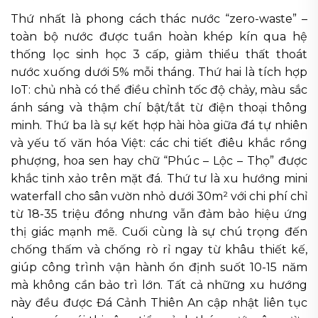
Thứ nhất là phong cách thác nước “zero-waste” –
toàn bộ nước được tuần hoàn khép kín qua hệ
thống lọc sinh học 3 cấp, giảm thiểu thất thoát
nước xuống dưới 5% mỗi tháng. Thứ hai là tích hợp
IoT: chủ nhà có thể điều chỉnh tốc độ chảy, màu sắc
ánh sáng và thậm chí bật/tắt từ điện thoại thông
minh. Thứ ba là sự kết hợp hài hòa giữa đá tự nhiên
và yếu tố văn hóa Việt: các chi tiết điêu khắc rồng
phượng, hoa sen hay chữ “Phúc – Lộc – Thọ” được
khắc tinh xảo trên mặt đá. Thứ tư là xu hướng mini
waterfall cho sân vườn nhỏ dưới 30m² với chi phí chỉ
từ 18-35 triệu đồng nhưng vẫn đảm bảo hiệu ứng
thị giác mạnh mẽ. Cuối cùng là sự chú trọng đến
chống thấm và chống rò rỉ ngay từ khâu thiết kế,
giúp công trình vận hành ổn định suốt 10-15 năm
mà không cần bảo trì lớn. Tất cả những xu hướng
này đều được Đá Cảnh Thiên An cập nhật liên tục