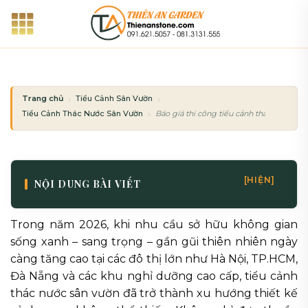
Bỏ
qua
nội
dung
Trang chủ
Tiểu Cảnh Sân Vườn
Tiểu Cảnh Thác Nước Sân Vườn
Báo giá thi công tiểu cảnh thác nước sân
[HIỆN]
NỘI DUNG BÀI VIẾT
Trong năm 2026, khi nhu cầu sở hữu không gian
sống xanh – sang trọng – gần gũi thiên nhiên ngày
càng tăng cao tại các đô thị lớn như Hà Nội, TP.HCM,
Đà Nẵng và các khu nghỉ dưỡng cao cấp, tiểu cảnh
thác nước sân vườn đã trở thành xu hướng thiết kế