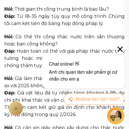
Hỏi:
Thời gian thi công trung bình là bao lâu?
Đáp:
Từ 18-35 ngày tùy quy mô công trình. Chúng
tôi cam kết tiến độ bằng hợp đồng pháp lý.
Hỏi:
Có thể thi công thác nước trên sân thượng
hoặc ban công không?
Đáp:
Hoàn toàn có thể với giải pháp thác nước treo
tường hoặc mini waterfall có trọng lượng nhẹ,
chống thấm tuyệt đối. Chi phí từ 28-65 triệu đồng.
Hỏi:
Giá làm thác nước sân vườn năm 2026 có tăng
so với 2025 không?
Đáp:
Giá vật liệu đá tự nhiên tăng khoảng 6-9% do
chi phí khai thác và vận chuyển, tuy nhiên Đá Cảnh
Thiên An cam kết giữ giá ổn định cho khách hàng
ký hợp đồng trong quý 2/2026.
Hỏi:
Có cần xin giấy phép xây dựng cho thác nước