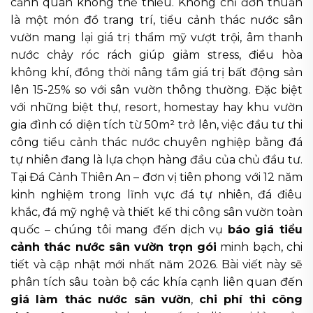
cảnh quan không thể thiếu. Không chỉ đơn thuần
là một món đồ trang trí, tiểu cảnh thác nước sân
vườn mang lại giá trị thẩm mỹ vượt trội, âm thanh
nước chảy róc rách giúp giảm stress, điều hòa
không khí, đồng thời nâng tầm giá trị bất động sản
lên 15-25% so với sân vườn thông thường. Đặc biệt
với những biệt thự, resort, homestay hay khu vườn
gia đình có diện tích từ 50m² trở lên, việc đầu tư thi
công tiểu cảnh thác nước chuyên nghiệp bằng đá
tự nhiên đang là lựa chọn hàng đầu của chủ đầu tư.
Tại Đá Cảnh Thiên An – đơn vị tiên phong với 12 năm
kinh nghiệm trong lĩnh vực đá tự nhiên, đá điêu
khắc, đá mỹ nghệ và thiết kế thi công sân vườn toàn
quốc – chúng tôi mang đến dịch vụ
báo giá tiểu
cảnh thác nước sân vườn trọn gói
minh bạch, chi
tiết và cập nhật mới nhất năm 2026. Bài viết này sẽ
phân tích sâu toàn bộ các khía cạnh liên quan đến
giá làm thác nước sân vườn
,
chi phí thi công