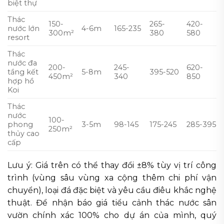
biệt thự
Thác
150-
265-
420-
nước lớn
4-6m
165-235
300m²
380
580
resort
Thác
nước đa
200-
245-
620-
tầng kết
5-8m
395-520
450m²
340
850
hợp hồ
Koi
Thác
nước
100-
phong
3-5m
98-145
175-245
285-395
250m²
thủy cao
cấp
Lưu ý: Giá trên có thể thay đổi ±8% tùy vị trí công
trình (vùng sâu vùng xa cộng thêm chi phí vận
chuyển), loại đá đặc biệt và yêu cầu điêu khắc nghệ
thuật. Để nhận báo giá tiểu cảnh thác nước sân
vườn chính xác 100% cho dự án của mình, quý