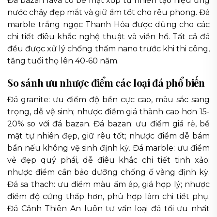
Đá bazan lava có bề mặt xốp tự nhiên tạo hiệu ứng
nước chảy đẹp mắt và giữ ẩm tốt cho rêu phong. Đá
marble trắng ngọc Thanh Hóa được dùng cho các
chi tiết điêu khắc nghệ thuật và viền hồ. Tất cả đá
đều được xử lý chống thấm nano trước khi thi công,
tăng tuổi thọ lên 40-60 năm.
So sánh ưu nhược điểm các loại đá phổ biến
Đá granite: ưu điểm độ bền cực cao, màu sắc sang
trọng, dễ vệ sinh; nhược điểm giá thành cao hơn 15-
20% so với đá bazan. Đá bazan: ưu điểm giá rẻ, bề
mặt tự nhiên đẹp, giữ rêu tốt; nhược điểm dễ bám
bẩn nếu không vệ sinh định kỳ. Đá marble: ưu điểm
vẻ đẹp quý phái, dễ điêu khắc chi tiết tinh xảo;
nhược điểm cần bảo dưỡng chống ố vàng định kỳ.
Đá sa thạch: ưu điểm màu ấm áp, giá hợp lý; nhược
điểm độ cứng thấp hơn, phù hợp làm chi tiết phụ.
Đá Cảnh Thiên An luôn tư vấn loại đá tối ưu nhất