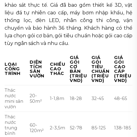
khảo sát thực tế. Giá đã bao gồm thiết kế 3D, vật
liệu đá tự nhiên cao cấp, máy bơm nhập khẩu, hệ
thống lọc, đèn LED, nhân công thi công, vận
chuyển và bảo hành 36 tháng. Khách hàng có thể
lựa chọn gói cơ bản, gói tiêu chuẩn hoặc gói cao cấp
tùy ngân sách và nhu cầu.
GIÁ
GIÁ
GIÁ
DIỆN
GÓI
GÓI
GÓI
LOẠI
CHIỀU
TÍCH
CƠ
TIÊU
CAO
CÔNG
CAO
SÂN
BẢN
CHUẨN
CẤP
TRÌNH
THÁC
VƯỜN
(TRIỆU
(TRIỆU
(TRIỆU
VND)
VND)
VND)
Thác
nước
20-
1-1,8m
18-28
32-45
48-65
mini sân
50m²
vườn
Thác
nước
60-
trung
2-3,5m
52-78
85-125
138-185
120m²
bình