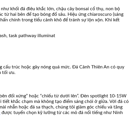
 như khối đá điêu khắc lớn, chậu cây bonsai cổ thụ, non bộ
ặc từ hai bên để tạo bóng đổ sâu. Hiệu ứng chiaroscuro (sáng
ấn chính trong tiểu cảnh khô để tránh sự lộn xộn. Khi kết
ỏng cấu trúc hoặc gây nóng quá mức. Đá Cảnh Thiên An có quy
 tối ưu.
 bên đối xứng” hoặc “chiếu từ dưới lên”. Đèn spotlight 10-15W
i tiết khắc chạm mà không tạo điểm sáng chói ở giữa. Với đá có
 mài nhẵn hoặc đá sa thạch, chúng tôi giảm góc chiếu và tăng
ô
được tuyển chọn kỹ lưỡng từ các mỏ đá nổi tiếng như Ninh