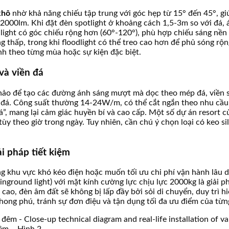
khô
nhờ khả năng chiếu tập trung với góc hẹp từ 15° đến 45°, gi
00lm. Khi đặt đèn spotlight ở khoảng cách 1,5-3m so với đá, án
ight có góc chiếu rộng hơn (60°-120°), phù hợp chiếu sáng nền 
g thấp, trong khi floodlight có thể treo cao hơn để phủ sóng 
nh theo từng mùa hoặc sự kiện đặc biệt.
và viền đá
n hảo để tạo các đường ánh sáng mượt mà dọc theo mép đá, viền s
 đá. Công suất thường 14-24W/m, có thể cắt ngắn theo nhu cầu.
đá”, mang lại cảm giác huyền bí và cao cấp. Một số dự án resor
 tùy theo giờ trong ngày. Tuy nhiên, cần chú ý chọn loại có keo
i pháp tiết kiệm
 khu vực khó kéo điện hoặc muốn tối ưu chi phí vận hành lâu d
(inground light) với mặt kính cường lực chịu lực 2000kg là giải p
cao, đèn âm đất sẽ không bị lấp đầy bởi sỏi di chuyển, duy trì 
hong phú, tránh sự đơn điệu và tận dụng tối đa ưu điểm của từng