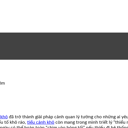
đêm
 khô
đã trở thành giải pháp cảnh quan lý tưởng cho những ai yêu 
ếu tố khô ráo,
tiểu cảnh khô
còn mang trong mình triết lý “thiểu 
ngày có thể hoàn toàn “chìm vào bóng tối” nếu thiếu đi hệ thống 