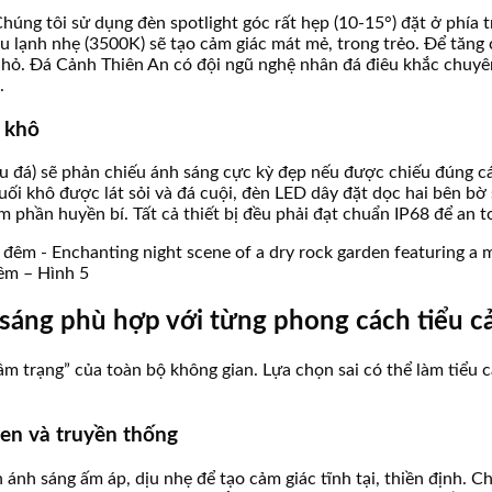
úng tôi sử dụng đèn spotlight góc rất hẹp (10-15°) đặt ở phía t
àu lạnh nhẹ (3500K) sẽ tạo cảm giác mát mẻ, trong trẻo. Để tăng
u nhỏ. Đá Cảnh Thiên An có đội ngũ nghệ nhân đá điêu khắc chuyê
.
i khô
 đá) sẽ phản chiếu ánh sáng cực kỳ đẹp nếu được chiếu đúng các
uối khô được lát sỏi và đá cuội, đèn LED dây đặt dọc hai bên bờ
phần huyền bí. Tất cả thiết bị đều phải đạt chuẩn IP68 để an to
đêm – Hình 5
sáng phù hợp với từng phong cách tiểu c
m trạng” của toàn bộ không gian. Lựa chọn sai có thể làm tiểu c
en và truyền thống
ánh sáng ấm áp, dịu nhẹ để tạo cảm giác tĩnh tại, thiền định. 