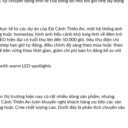
c sự chuyển động tinh tế của bóng đổ mỗi khi gió nhẹ lay động
 thực tế từ các dự án của Đá Cảnh Thiên An, một hệ thống ánh
ỡng hoặc homestay, hình ảnh tiểu cảnh khô lung linh về đêm trở
D hiện đại có tuổi thọ lên đến 50.000 giờ, tiêu thụ điện chỉ
 phép hẹn giờ tự động, điều chỉnh độ sáng theo mùa hoặc theo
bền vững theo thời gian, giảm chi phí bảo trì đáng kể so với
n thị trường hiện nay có rất nhiều dòng sản phẩm, nhưng
Đá Cảnh Thiên An luôn khuyến nghị khách hàng ưu tiên các sản
g hoặc Cree chất lượng cao. Dưới đây là phân tích chuyên sâu