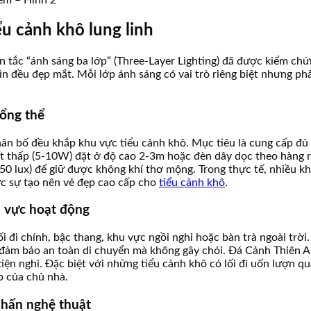
đêm – Hình 2
ểu cảnh khô lung linh
 tắc “ánh sáng ba lớp” (Three-Layer Lighting) đã được kiểm chứ
n đều đẹp mắt. Mỗi lớp ánh sáng có vai trò riêng biệt nhưng phả
tổng thể
ân bố đều khắp khu vực tiểu cảnh khô. Mục tiêu là cung cấp đủ 
ất thấp (5-10W) đặt ở độ cao 2-3m hoặc đèn dây dọc theo hàng 
50 lux) để giữ được không khí thơ mộng. Trong thực tế, nhiều k
c sự tạo nên vẻ đẹp cao cấp cho
tiểu cảnh khô
.
u vực hoạt động
đi chính, bậc thang, khu vực ngồi nghỉ hoặc bàn trà ngoài trời. 
ể đảm bảo an toàn di chuyển mà không gây chói. Đá Cảnh Thiên A
tiện nghi. Đặc biệt với những tiểu cảnh khô có lối đi uốn lượn qu
 của chủ nhà.
nhấn nghệ thuật