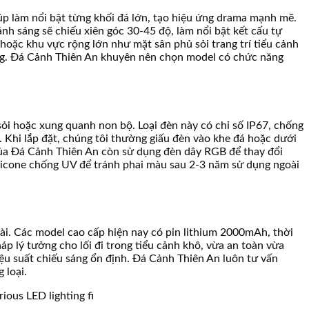
úp làm nổi bật từng khối đá lớn, tạo hiệu ứng drama mạnh mẽ.
h sáng sẽ chiếu xiên góc 30-45 độ, làm nổi bật kết cấu tự
hoặc khu vực rộng lớn như mặt sân phủ sỏi trang trí tiểu cảnh
rộng. Đá Cảnh Thiên An khuyên nên chọn model có chức năng
ỏi hoặc xung quanh non bộ. Loại đèn này có chỉ số IP67, chống
 Khi lắp đặt, chúng tôi thường giấu đèn vào khe đá hoặc dưới
t của Đá Cảnh Thiên An còn sử dụng đèn dây RGB để thay đổi
 silicone chống UV để tránh phai màu sau 2-3 năm sử dụng ngoài
ài. Các model cao cấp hiện nay có pin lithium 2000mAh, thời
háp lý tưởng cho lối đi trong tiểu cảnh khô, vừa an toàn vừa
hiệu suất chiếu sáng ổn định. Đá Cảnh Thiên An luôn tư vấn
 loại.