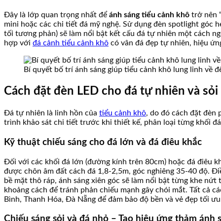
Đây là lớp quan trọng nhất để
ánh sáng tiểu cảnh khô
trở nên “
mini hoặc các chi tiết đá mỹ nghệ. Sử dụng đèn spotlight góc 
tối tương phản) sẽ làm nổi bật kết cấu đá tự nhiên một cách 
hợp với
đá cảnh tiểu cảnh khô
có vân đá đẹp tự nhiên, hiệu ứn
Bí quyết bố trí ánh sáng giúp tiểu cảnh khô lung linh về 
Cách đặt đèn LED cho đá tự nhiên và sỏi 
Đá tự nhiên là linh hồn của
tiểu cảnh khô
, do đó cách đặt đèn
trình khảo sát chi tiết trước khi thiết kế, phân loại từng khối đ
Kỹ thuật chiếu sáng cho đá lớn và đá điêu khắc
Đối với các khối đá lớn (đường kính trên 80cm) hoặc đá điêu k
được chôn âm đất cách đá 1,8-2,5m, góc nghiêng 35-40 độ. Điều
bề mặt thô ráp, ánh sáng xiên góc sẽ làm nổi bật từng khe nứt 
khoảng cách để tránh phản chiếu mạnh gây chói mắt. Tất cả c
Bình, Thanh Hóa, Đà Nẵng để đảm bảo độ bền và vẻ đẹp tối ưu
Chiếu sáng sỏi và đá nhỏ – Tạo hiệu ứng thảm ánh 