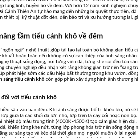
ẹp lung linh, huyền ảo về đêm. Với hơn 12 năm kinh nghiệm chuyê
ự, Đá Cảnh Thiên An tự hào mang đến những bí quyết thực tiễn, 
họn thiết bị, kỹ thuật đặt đèn, đến bảo trì và xu hướng tương lai,
 nâng tầm tiểu cảnh khô về đêm
ngôn ngữ” nghệ thuật giúp tái tạo lại toàn bộ không gian tiểu c
che khuất hoàn toàn nếu không có sự can thiệp của ánh sáng nhân 
hệ thuật sống động, nơi từng viên đá, từng khe sỏi đều tỏa sán
g chuyên nghiệp đều nhận xét rằng không gian trở nên “sang trọ
 giúp phát hiện sớm các dấu hiệu bất thường trong khu vườn, đồ
h sáng tiểu cảnh khô
còn góp phần xây dựng hình ảnh thương hiệ
đối với tiểu cảnh khô
iều sâu vào ban đêm. Khi ánh sáng được bố trí khéo léo, nó sẽ t
, lớp giữa là các khối đá lớn nhỏ, lớp trên là cây cối hoặc non 
nhiệt độ màu trung tính (4000K-4500K) tạo cảm giác hiện đại, sạ
a đá, khiến từng khe nứt, từng lớp phong hóa trở nên sống động
ăng sự sáng tạo và kéo dài thời gian mọi người muốn ở lại ngoài 