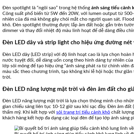
Đèn spotlight là “ngôi sao” trong hệ thống
ánh sáng tiểu cảnh 
Công suất phổ biến từ 5W đến 20W, với lumen output từ 500-20
nhiên của đá mà không gây chói mắt cho người quan sát. Floodl
khô. Đèn spotlight thường được lắp âm đất hoặc gắn trên tườn
dimmer và thay đổi nhiệt độ màu linh hoạt để dễ dàng điều chỉ
Đèn LED dây và strip light cho hiệu ứng đường nét 
Đèn LED dây (LED strip) với độ linh hoạt cao là lựa chọn hoà
nước tuyệt đối, dễ dàng uốn cong theo hình dáng tự nhiên của
lớp sỏi mỏng để tạo hiệu ứng “ánh sáng phát ra từ chính viên 
màu sắc theo chương trình, tạo không khí lễ hội hoặc thư giãn
trời.
Đèn LED năng lượng mặt trời và đèn âm đất cho giả
Đèn LED năng lượng mặt trời là lựa chọn thông minh cho những
gian chiếu sáng liên tục 10-12 giờ sau khi sạc đầy. Đèn âm đất 
thẩm mỹ. Khi kết hợp với
sỏi trang trí tiểu cảnh khô
chất lượng 
khách hàng kết hợp đa dạng các loại đèn để tạo lớp ánh sáng p