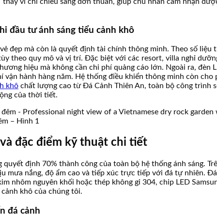
u” thay vì chỉ chiếu sáng đơn thuần, giúp chủ nhân cảm nhận đượ
 khi đầu tư ánh sáng tiểu cảnh khô
vẻ đẹp mà còn là quyết định tài chính thông minh. Theo số liệu
ùy theo quy mô và vị trí. Đặc biệt với các resort, villa nghỉ dư
thương hiệu mà không cần chi phí quảng cáo lớn. Ngoài ra, đèn LE
 phí vận hành hàng năm. Hệ thống điều khiển thông minh còn cho
nh khô
chất lượng cao từ Đá Cảnh Thiên An, toàn bộ công trình sẽ 
ộng của thời tiết.
đêm – Hình 1
và đặc điểm kỹ thuật chi tiết
 quyết định 70% thành công của toàn bộ hệ thống ánh sáng. Trê
ịu mưa nắng, độ ẩm cao và tiếp xúc trực tiếp với đá tự nhiên. 
 kim nhôm nguyên khối hoặc thép không gỉ 304, chip LED Samsun
 cảnh khô của chúng tôi.
ấn đá cảnh