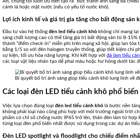
An, chúng tôi luôn ưu tiên tạo ra “bức tranh ánh sáng ba chiề
cành lá hoặc mặt nước (nếu có yếu tố nước khô).
Lợi ích kinh tế và giá trị gia tăng cho bất động sản
Đầu tư vào hệ thống
đèn led tiểu cảnh khô
không chỉ mang lại 
sáng chất lượng cao có thể tăng giá trị bất động sản từ 8-15% t
thành “điểm check-in” miễn phí trên mạng xã hội, giúp lan tỏa 
bằng 1/5 so với đèn halogen truyền thống, giúp tiết kiệm chi
sự kiện, tối ưu hóa năng lượng. Khi kết hợp với
đá làm tiểu cả
các loại vật liệu nhân tạo dễ phai màu hoặc hư hỏng dưới tác đ
Bí quyết bố trí ánh sáng giúp tiểu cảnh khô lung linh về 
Các loại đèn LED tiểu cảnh khô phổ biến 
Việc lựa chọn đúng loại
đèn led tiểu cảnh khô
là bước nền tảng
không phải loại nào cũng phù hợp với môi trường ngoài trời ch
phẩm có chỉ số chống nước IP65 trở lên, thân đèn làm từ hợp
từng loại đèn phổ biến nhất được sử dụng trong các dự án tiểu
Đèn LED spotlight và floodlight cho chiếu điểm nh