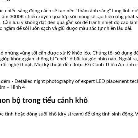
được chiếu sáng đúng cách sẽ tạo nên “thảm ánh sáng” lung linh
u ấm 3000K chiếu xuyên qua lớp sỏi mỏng sẽ tạo hiệu ứng phát sá
 Cần lưu ý không đặt đèn quá gần sỏi để tránh nhiệt độ cao làm
ớc ngầm để sỏi luôn sạch và giữ được màu sắc tự nhiên lâu dài.
có những vùng tối cần được xử lý khéo léo. Chúng tôi sử dụng đ
giúp không gian không bị “chết” ở bất kỳ góc nhìn nào. Ngoài ra, 
 rất nghệ thuật. Mọi kỹ thuật đều được Đá Cảnh Thiên An tinh c
đêm – Hình 4
non bộ trong tiểu cảnh khô
 tĩnh hoặc dòng suối khô (dry stream) để tăng tính sinh động. Vi