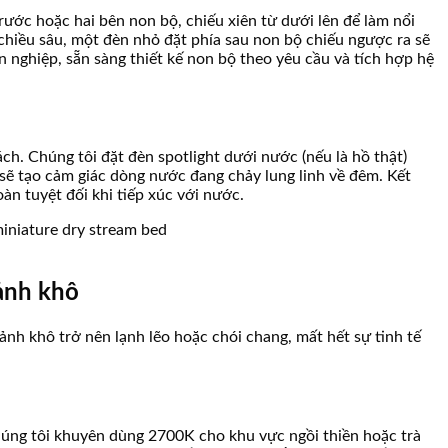
rước hoặc hai bên non bộ, chiếu xiên từ dưới lên để làm nổi
 chiều sâu, một đèn nhỏ đặt phía sau non bộ chiếu ngược ra sẽ
n nghiệp, sẵn sàng thiết kế non bộ theo yêu cầu và tích hợp hệ
h. Chúng tôi đặt đèn spotlight dưới nước (nếu là hồ thật)
 sẽ tạo cảm giác dòng nước đang chảy lung linh về đêm. Kết
àn tuyệt đối khi tiếp xúc với nước.
ảnh khô
ảnh khô trở nên lạnh lẽo hoặc chói chang, mất hết sự tinh tế
Chúng tôi khuyên dùng 2700K cho khu vực ngồi thiền hoặc trà