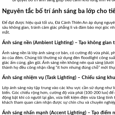
Bí quyết bố trí ánh sáng giúp tiểu cảnh khô lung linh về 
Nguyên tắc bố trí ánh sáng ba lớp cho ti
Để đạt được hiệu quả tối ưu, Đá Cảnh Thiên An áp dụng nguyên
sâu không gian, tránh cảm giác phẳng lì và đảm bảo mọi góc nhì
mắt.
Ánh sáng nền (Ambient Lighting) – Tạo không gian 
Ánh sáng nền là lớp ánh sáng cơ bản, có cường độ vừa phải, ph
ảo của đêm. Chúng tôi thường sử dụng đèn floodlight công su
giác ấm cúng, gần gũi. Ánh sáng nền không nên quá sáng (dưới 
thành họ đều công nhận rằng “ít hơn nhưng đúng chỗ” mới thự
Ánh sáng nhiệm vụ (Task Lighting) – Chiếu sáng kh
Lớp ánh sáng này tập trung vào các khu vực cần sử dụng như lối 
biến. Góc chiếu rộng hơn, cường độ vừa phải (100-200 lux) đ
động bật khi có người lại gần, vừa tiết kiệm điện vừa tăng tính 
khách tham quan cảm nhận được sự chỉn chu và chuyên nghiệp
Ánh sáng nhấn mạnh (Accent Lighting) – Tạo điểm 