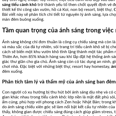
sáng tiểu cảnh khô
trở thành yếu tố then chốt quyết định vẻ đ
thiết kế thi công sân vườn, hồ cá Koi, non bộ resort, biệt th
Bài viết này sẽ phân tích chi tiết từ nguyên lý ánh sáng, lựa c
màn đêm buông xuống.
Tầm quan trọng của ánh sáng trong việc
Ánh sáng không chỉ đơn thuần là công cụ chiếu sáng mà còn là “
và màu sắc của đá tự nhiên, sỏi trang trí tiểu cảnh khô sẽ bị 
cách sẽ biến một khu vườn khô tĩnh lặng thành một tác phẩm ng
Thiên An, hơn 85% khách hàng sau khi lắp đặt hệ thống ánh sán
giác thư giãn cho gia chủ. Ánh sáng còn có tác dụng an ninh,
chơi nhà. Đặc biệt với những biệt thự, resort hay homestay,
án
đêm xuống.
Phân tích tâm lý và thẩm mỹ của ánh sáng ban đêm 
Con người có xu hướng bị thu hút bởi ánh sáng dịu nhẹ và có ch
gian khác nhau trong tiểu cảnh khô: lớp nền là mặt đất phủ sỏi
ấm cúng, phù hợp với phong cách Zen hoặc Nhật Bản; trong khi 
do ánh sáng chiếu xiên góc sẽ làm nổi bật kết cấu tự nhiên củ
thấy, không gian được chiếu sáng đúng cách giúp giảm stress, t