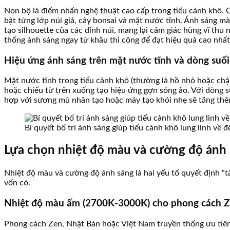
Non bộ là điểm nhấn nghệ thuật cao cấp trong tiểu cảnh khô. Ch
bật từng lớp núi giả, cây bonsai và mặt nước tĩnh. Ánh sáng m
tạo silhouette của các đỉnh núi, mang lại cảm giác hùng vĩ th
thống ánh sáng ngay từ khâu thi công để đạt hiệu quả cao nhất
Hiệu ứng ánh sáng trên mặt nước tĩnh và dòng suố
Mặt nước tĩnh trong tiểu cảnh khô (thường là hồ nhỏ hoặc chậu
hoặc chiếu từ trên xuống tạo hiệu ứng gợn sóng ảo. Với dòng s
hợp với sương mù nhân tạo hoặc máy tạo khói nhẹ sẽ tăng thêm 
Bí quyết bố trí ánh sáng giúp tiểu cảnh khô lung linh về 
Lựa chọn nhiệt độ màu và cường độ ánh 
Nhiệt độ màu và cường độ ánh sáng là hai yếu tố quyết định “tâ
vốn có.
Nhiệt độ màu ấm (2700K-3000K) cho phong cách Z
Phong cách Zen, Nhật Bản hoặc Việt Nam truyền thống ưu tiên 