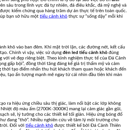
n sâu trong lĩnh vực đá tự nhiên, đá điêu khắc, đá mỹ nghệ và
đã được kiểm chứng qua hàng trăm dự án thực tế trên toàn quốc.
 giúp bạn sở hữu một
tiểu cảnh khô
thực sự “sống dậy” mỗi khi
ảnh khô vào ban đêm. Khi mặt trời lặn, các đường nét, kết cấu
tạo. Chính vì vậy, việc sử dụng
đèn led tiểu cảnh khô
đúng
g với vẻ đẹp riêng biệt. Theo kinh nghiệm thực tế của Đá Cảnh
ng gấp bội”, đồng thời tăng đáng kể giá trị thẩm mỹ và cảm
ng thời tạo điểm nhấn thu hút khách tham quan hoặc khách đến
u, tạo ấn tượng mạnh mẽ ngay từ cái nhìn đầu tiên khi màn
ạo ra hiệu ứng chiều sâu thị giác, làm nổi bật các lớp không
bộ. Nhiệt độ màu ấm (2700K-3000K) mang lại cảm giác gần gũi,
ch sẽ, lý tưởng cho các thiết kế tối giản. Hiệu ứng bóng đổ
 như đang “thở”. Nhiều nghiên cứu về tâm lý môi trường cho
trời. Đối với
tiểu cảnh khô
được thiết kế bởi Đá Cảnh Thiên