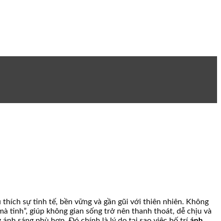
thích sự tinh tế, bền vững và gần gũi với thiên nhiên. Không
mà tinh”, giúp không gian sống trở nên thanh thoát, dễ chịu và
ánh sáng phù hợp. Đó chính là lý do tại sao việc bố trí
ánh