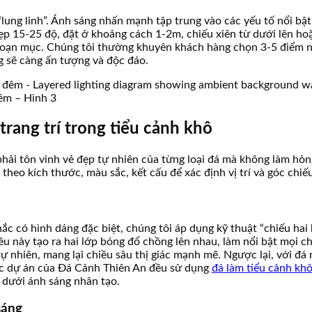
lung linh”. Ánh sáng nhấn mạnh tập trung vào các yếu tố nổi bật
hẹp 15-25 độ, đặt ở khoảng cách 1-2m, chiếu xiên từ dưới lên ho
ngoạn mục. Chúng tôi thường khuyên khách hàng chọn 3-5 điểm nh
g sẽ càng ấn tượng và độc đáo.
đêm – Hình 3
trang trí trong tiểu cảnh khô
 phải tôn vinh vẻ đẹp tự nhiên của từng loại đá mà không làm h
á theo kích thước, màu sắc, kết cấu để xác định vị trí và góc chiếu
hắc có hình dáng đặc biệt, chúng tôi áp dụng kỹ thuật “chiếu hai
 này tạo ra hai lớp bóng đổ chồng lên nhau, làm nổi bật mọi ch
tự nhiên, mang lại chiều sâu thị giác mạnh mẽ. Ngược lại, với đá
ác dự án của Đá Cảnh Thiên An đều sử dụng
đá làm tiểu cảnh kh
 dưới ánh sáng nhân tạo.
sáng