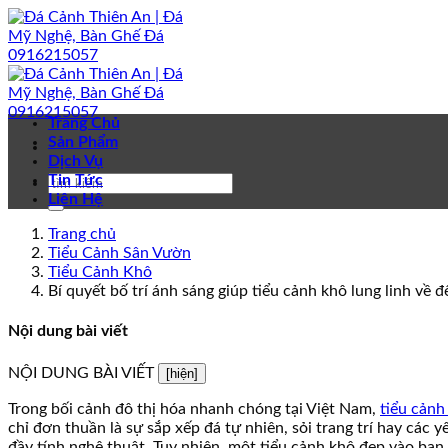
Bỏ
qua
nội
dung
Trang Chủ
Sản Phẩm
Dịch Vụ
Tin Tức
Liên Hệ
Trang chủ
Tiểu Cảnh Sân Vườn
Tiểu Cảnh Khô
Bí quyết bố trí ánh sáng giúp tiểu cảnh khô lung linh về 
Nội dung bài viết
NỘI DUNG BÀI VIẾT
[hiện]
Trong bối cảnh đô thị hóa nhanh chóng tại Việt Nam,
tiểu cảnh
chỉ đơn thuần là sự sắp xếp đá tự nhiên, sỏi trang trí hay các y
đầy tính nghệ thuật. Tuy nhiên, một tiểu cảnh khô đẹp vào ban 