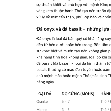
sự thuần khiết và phù hợp với mệnh Kim; m
vàng kem thuộc hành Thổ tạo nên sự ổn đị
xử lý bề mặt cẩn thận, phủ lớp bảo vệ chố
Đá onyx và đá basalt – những lựa
Đá onyx là loại đá bán quý có khả năng xuy
đèn từ bên dưới hoặc bên trong. Bồn tắm o
sự khác biệt và muốn tạo nên không gian p
khả năng tịnh hóa không gian, loại bỏ khí x
đá basalt (đá bazan) – loại đá hình thành
basalt thường có màu đen tuyền hoặc xám 
chủ mệnh Hỏa hoặc mệnh Thổ (Hỏa sinh Thổ
hàng ngày.
LOẠI ĐÁ
ĐỘ CỨNG (MOHS)
HÀNH
Granite
6 – 7
Thổ / 
Marble
3 – 5
Thổ / 