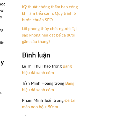
học
Kỹ thuật chống thấm ban công
với
khi làm tiểu cảnh: Quy trình 5
ho
bước chuẩn SEO
Lỗi phong thủy chết người: Tại
ng
sao không nên đặt bể cá dưới
gầm cầu thang?
đặt
Bình luận
ủy
Lê Thị Thu Thảo
trong
Bảng
hiệu đá xanh cốm
Trần Minh Hoàng
trong
Bảng
hiệu đá xanh cốm
ếu
Phạm Minh Tuấn
trong
Đá tai
mèo non bộ > 50cm