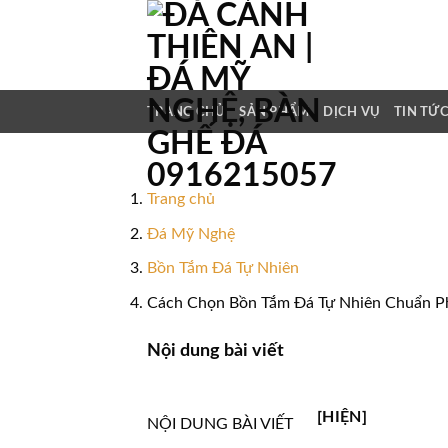
Bỏ
qua
nội
dung
TRANG CHỦ
SẢN PHẨM
DỊCH VỤ
TIN TỨ
Trang chủ
Đá Mỹ Nghệ
Bồn Tắm Đá Tự Nhiên
Cách Chọn Bồn Tắm Đá Tự Nhiên Chuẩn 
Nội dung bài viết
[HIỆN]
NỘI DUNG BÀI VIẾT