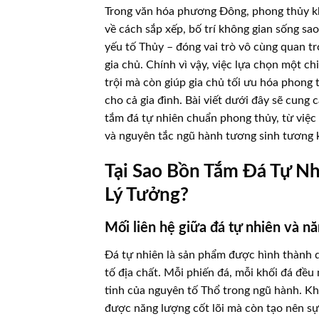
Trong văn hóa phương Đông, phong thủy kh
về cách sắp xếp, bố trí không gian sống sa
yếu tố Thủy – đóng vai trò vô cùng quan tr
gia chủ. Chính vì vậy, việc lựa chọn một ch
trội mà còn giúp gia chủ tối ưu hóa phong 
cho cả gia đình. Bài viết dưới đây sẽ cun
tắm đá tự nhiên chuẩn phong thủy, từ việc h
và nguyên tắc ngũ hành tương sinh tương 
Tại Sao Bồn Tắm Đá Tự N
Lý Tưởng?
Mối liên hệ giữa đá tự nhiên và nă
Đá tự nhiên là sản phẩm được hình thành q
tố địa chất. Mỗi phiến đá, mỗi khối đá đều
tinh của nguyên tố Thổ trong ngũ hành. Kh
được năng lượng cốt lõi mà còn tạo nên sự