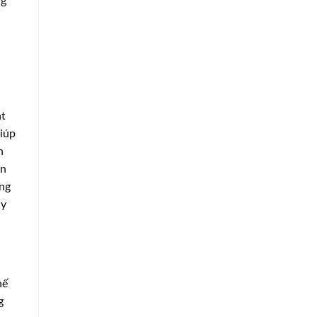
ng
ật
iúp
n
ốn
ững
ay
hế
g