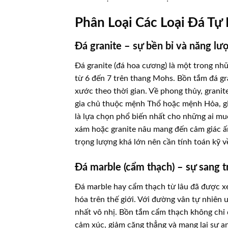
Phân Loại Các Loại Đá T
Đá granite – sự bền bỉ và năng 
Đá granite (đá hoa cương) là một trong nhữ
từ 6 đến 7 trên thang Mohs. Bồn tắm đá gra
xước theo thời gian. Về phong thủy, gran
gia chủ thuộc mệnh Thổ hoặc mệnh Hỏa, giú
là lựa chọn phổ biến nhất cho những ai muố
xám hoặc granite nâu mang đến cảm giác ấm
trọng lượng khá lớn nên cần tính toán kỹ về
Đá marble (cẩm thạch) – sự sang 
Đá marble hay cẩm thạch từ lâu đã được xe
hóa trên thế giới. Với đường vân tự nhiên
nhất vô nhị. Bồn tắm cẩm thạch không chỉ
cảm xúc, giảm căng thẳng và mang lại sự a