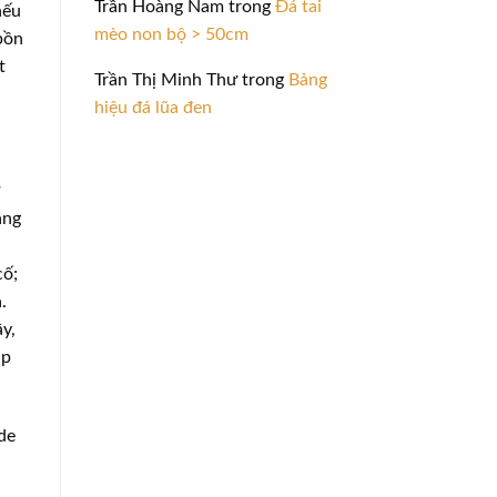
Trần Hoàng Nam
trong
Đá tai
nếu
mèo non bộ > 50cm
bồn
t
Trần Thị Minh Thư
trong
Bảng
hiệu đá lũa đen
ăng
cố;
.
y,
úp