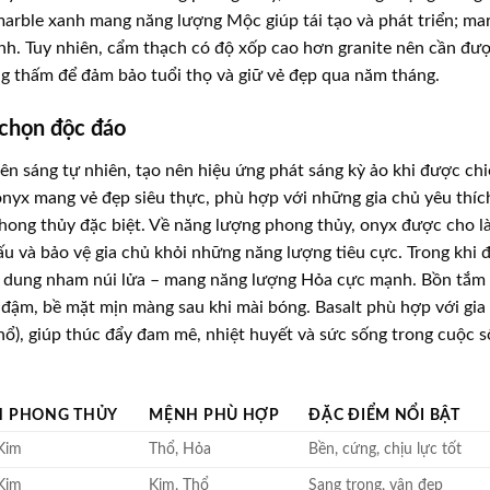
arble xanh mang năng lượng Mộc giúp tái tạo và phát triển; ma
nh. Tuy nhiên, cẩm thạch có độ xốp cao hơn granite nên cần đư
ng thấm để đảm bảo tuổi thọ và giữ vẻ đẹp qua năm tháng.
 chọn độc đáo
ên sáng tự nhiên, tạo nên hiệu ứng phát sáng kỳ ảo khi được ch
nyx mang vẻ đẹp siêu thực, phù hợp với những gia chủ yêu thíc
hong thủy đặc biệt. Về năng lượng phong thủy, onyx được cho l
ấu và bảo vệ gia chủ khỏi những năng lượng tiêu cực. Trong khi đ
 từ dung nham núi lửa – mang năng lượng Hỏa cực mạnh. Bồn tắm
đậm, bề mặt mịn màng sau khi mài bóng. Basalt phù hợp với gia
), giúp thúc đẩy đam mê, nhiệt huyết và sức sống trong cuộc 
 PHONG THỦY
MỆNH PHÙ HỢP
ĐẶC ĐIỂM NỔI BẬT
Kim
Thổ, Hỏa
Bền, cứng, chịu lực tốt
Kim
Kim, Thổ
Sang trọng, vân đẹp