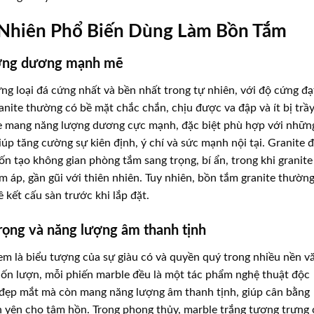
ự Nhiên Phổ Biến Dùng Làm Bồn Tắm
lượng dương mạnh mẽ
ng loại đá cứng nhất và bền nhất trong tự nhiên, với độ cứng đạ
nite thường có bề mặt chắc chắn, chịu được va đập và ít bị trầ
ite mang năng lượng dương cực mạnh, đặc biệt phù hợp với nhữn
p tăng cường sự kiên định, ý chí và sức mạnh nội tại. Granite 
n tạo không gian phòng tắm sang trọng, bí ẩn, trong khi granite
 áp, gần gũi với thiên nhiên. Tuy nhiên, bồn tắm granite thườn
 kết cấu sàn trước khi lắp đặt.
trọng và năng lượng âm thanh tịnh
m là biểu tượng của sự giàu có và quyền quý trong nhiều nền v
 uốn lượn, mỗi phiến marble đều là một tác phẩm nghệ thuật độc
 đẹp mắt mà còn mang năng lượng âm thanh tịnh, giúp cân bằng
n yên cho tâm hồn. Trong phong thủy, marble trắng tượng trưng