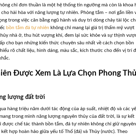
ông chỉ đơn thuần là một hệ thống tín ngưỡng mà còn là khoa 
o cho hài hòa với năng lượng tự nhiên. Phòng tắm – nơi gắn liền 
ọng trong việc cân bằng ngũ hành và duy trì dòng chảy tài lộc c
iếc
bồn tắm đá tự nhiên
không chỉ mang lại giá trị thẩm mỹ vượt
thủy nhà ở, thu hút vượng khí, đem lại sức khỏe và sự thịnh vượ
g cấp cho bạn những kiến thức chuyên sâu nhất về cách chọn bồn
iểu rõ chất liệu, hình dáng, màu sắc, kích thước cho đến vị trí 
khắc.
hiên Được Xem Là Lựa Chọn Phong Th
ng lượng đất trời
ua hàng triệu năm dưới tác động của áp suất, nhiệt độ và các y
 mang trong mình năng lượng nguyên thủy của đất trời, là sự kết
i được chế tác thành bồn tắm, đá tự nhiên không chỉ giữ nguyên
 kết hợp hoàn hảo giữa yếu tố Thổ (đá) và Thủy (nước). Theo