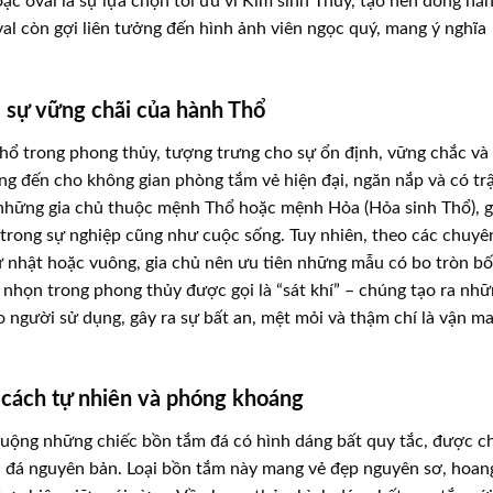
c oval là sự lựa chọn tối ưu vì Kim sinh Thủy, tạo nên dòng nă
oval còn gợi liên tưởng đến hình ảnh viên ngọc quý, mang ý nghĩa
 sự vững chãi của hành Thổ
hổ trong phong thủy, tượng trưng cho sự ổn định, vững chắc và
ng đến cho không gian phòng tắm vẻ hiện đại, ngăn nắp và có tr
i những gia chủ thuộc mệnh Thổ hoặc mệnh Hỏa (Hỏa sinh Thổ), g
h trong sự nghiệp cũng như cuộc sống. Tuy nhiên, theo các chuyê
ữ nhật hoặc vuông, gia chủ nên ưu tiên những mẫu có bo tròn b
c nhọn trong phong thủy được gọi là “sát khí” – chúng tạo ra nh
 người sử dụng, gây ra sự bất an, mệt mỏi và thậm chí là vận m
 cách tự nhiên và phóng khoáng
huộng những chiếc bồn tắm đá có hình dáng bất quy tắc, được c
i đá nguyên bản. Loại bồn tắm này mang vẻ đẹp nguyên sơ, hoan