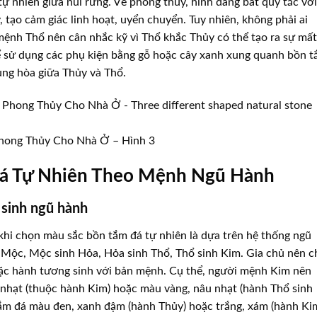
tự nhiên giữa núi rừng. Về phong thủy, hình dáng bất quy tắc với
ạo cảm giác linh hoạt, uyển chuyển. Tuy nhiên, không phải ai
mệnh Thổ nên cân nhắc kỹ vì Thổ khắc Thủy có thể tạo ra sự mất
ể sử dụng các phụ kiện bằng gỗ hoặc cây xanh xung quanh bồn 
ung hòa giữa Thủy và Thổ.
hong Thủy Cho Nhà Ở – Hình 3
á Tự Nhiên Theo Mệnh Ngũ Hành
sinh ngũ hành
hi chọn màu sắc bồn tắm đá tự nhiên là dựa trên hệ thống ngũ
h Mộc, Mộc sinh Hỏa, Hỏa sinh Thổ, Thổ sinh Kim. Gia chủ nên 
c hành tương sinh với bản mệnh. Cụ thể, người mệnh Kim nên
nhạt (thuộc hành Kim) hoặc màu vàng, nâu nhạt (hành Thổ sinh
ắm đá màu đen, xanh đậm (hành Thủy) hoặc trắng, xám (hành Ki