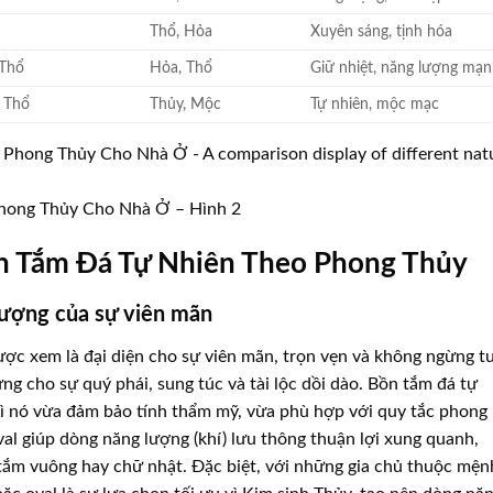
Thổ, Hỏa
Xuyên sáng, tịnh hóa
 Thổ
Hỏa, Thổ
Giữ nhiệt, năng lượng mạ
 Thổ
Thủy, Mộc
Tự nhiên, mộc mạc
hong Thủy Cho Nhà Ở – Hình 2
n Tắm Đá Tự Nhiên Theo Phong Thủy
 tượng của sự viên mãn
được xem là đại diện cho sự viên mãn, trọn vẹn và không ngừng t
g cho sự quý phái, sung túc và tài lộc dồi dào. Bồn tắm đá tự
 vì nó vừa đảm bảo tính thẩm mỹ, vừa phù hợp với quy tắc phong
l giúp dòng năng lượng (khí) lưu thông thuận lợi xung quanh,
tắm vuông hay chữ nhật. Đặc biệt, với những gia chủ thuộc mện