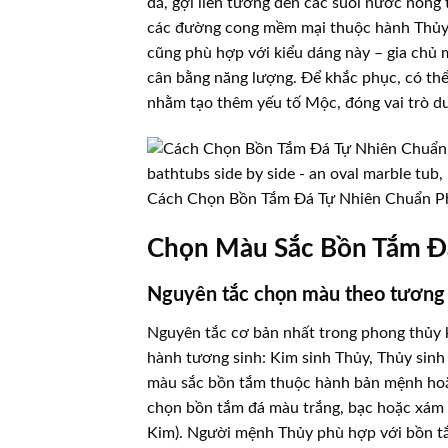
dã, gợi liên tưởng đến các suối nước nóng 
các đường cong mềm mại thuộc hành Thủy, t
cũng phù hợp với kiểu dáng này – gia chủ 
cân bằng năng lượng. Để khắc phục, có th
nhằm tạo thêm yếu tố Mộc, đóng vai trò d
Cách Chọn Bồn Tắm Đá Tự Nhiên Chuẩn P
Chọn Màu Sắc Bồn Tắm Đ
Nguyên tắc chọn màu theo tương 
Nguyên tắc cơ bản nhất trong phong thủy k
hành tương sinh: Kim sinh Thủy, Thủy sin
màu sắc bồn tắm thuộc hành bản mệnh hoặ
chọn bồn tắm đá màu trắng, bạc hoặc xám 
Kim). Người mệnh Thủy phù hợp với bồn t