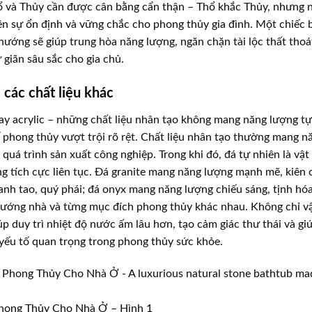
ổ và Thủy cần được cân bằng cẩn thận – Thổ khắc Thủy, nhưng 
nên sự ổn định và vững chắc cho phong thủy gia đình. Một chiếc 
 hướng sẽ giúp trung hòa năng lượng, ngăn chặn tài lộc thất thoá
giãn sâu sắc cho gia chủ.
 các chất liệu khác
ay acrylic – những chất liệu nhân tạo không mang năng lượng tự
 phong thủy vượt trội rõ rệt. Chất liệu nhân tạo thường mang n
quá trình sản xuất công nghiệp. Trong khi đó, đá tự nhiên là vật
ng tích cực liên tục. Đá granite mang năng lượng mạnh mẽ, kiên 
nh tao, quý phái; đá onyx mang năng lượng chiếu sáng, tịnh hóa
hướng nhà và từng mục đích phong thủy khác nhau. Không chỉ vậ
úp duy trì nhiệt độ nước ấm lâu hơn, tạo cảm giác thư thái và gi
 yếu tố quan trọng trong phong thủy sức khỏe.
hong Thủy Cho Nhà Ở – Hình 1