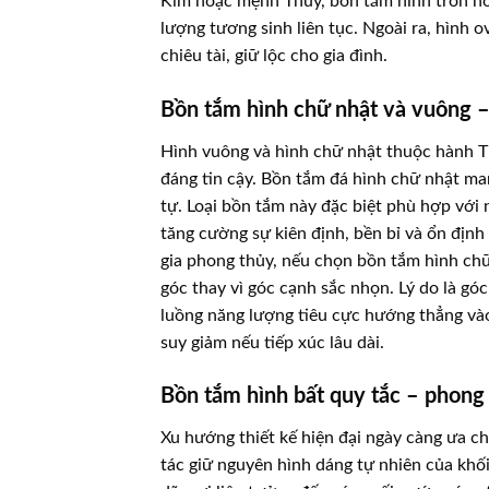
Kim hoặc mệnh Thủy, bồn tắm hình tròn hoặ
lượng tương sinh liên tục. Ngoài ra, hình 
chiêu tài, giữ lộc cho gia đình.
Bồn tắm hình chữ nhật và vuông –
Hình vuông và hình chữ nhật thuộc hành T
đáng tin cậy. Bồn tắm đá hình chữ nhật ma
tự. Loại bồn tắm này đặc biệt phù hợp vớ
tăng cường sự kiên định, bền bỉ và ổn địn
gia phong thủy, nếu chọn bồn tắm hình ch
góc thay vì góc cạnh sắc nhọn. Lý do là gó
luồng năng lượng tiêu cực hướng thẳng vào
suy giảm nếu tiếp xúc lâu dài.
Bồn tắm hình bất quy tắc – phong
Xu hướng thiết kế hiện đại ngày càng ưa c
tác giữ nguyên hình dáng tự nhiên của khố