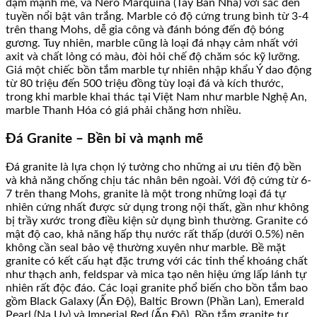
đậm mạnh mẽ, và Nero Marquina (Tây Ban Nha) với sắc đen
tuyền nổi bật vân trắng. Marble có độ cứng trung bình từ 3-4
trên thang Mohs, dễ gia công và đánh bóng đến độ bóng
gương. Tuy nhiên, marble cũng là loại đá nhạy cảm nhất với
axit và chất lỏng có màu, đòi hỏi chế độ chăm sóc kỹ lưỡng.
Giá một chiếc bồn tắm marble tự nhiên nhập khẩu Ý dao động
từ 80 triệu đến 500 triệu đồng tùy loại đá và kích thước,
trong khi marble khai thác tại Việt Nam như marble Nghệ An,
marble Thanh Hóa có giá phải chăng hơn nhiều.
Đá Granite – Bền bỉ và mạnh mẽ
Đá granite là lựa chọn lý tưởng cho những ai ưu tiên độ bền
và khả năng chống chịu tác nhân bên ngoài. Với độ cứng từ 6-
7 trên thang Mohs, granite là một trong những loại đá tự
nhiên cứng nhất được sử dụng trong nội thất, gần như không
bị trầy xước trong điều kiện sử dụng bình thường. Granite có
mật độ cao, khả năng hấp thụ nước rất thấp (dưới 0.5%) nên
không cần seal bảo vệ thường xuyên như marble. Bề mặt
granite có kết cấu hạt đặc trưng với các tinh thể khoáng chất
như thạch anh, feldspar và mica tạo nên hiệu ứng lấp lánh tự
nhiên rất độc đáo. Các loại granite phổ biến cho bồn tắm bao
gồm Black Galaxy (Ấn Độ), Baltic Brown (Phần Lan), Emerald
Pearl (Na Uy) và Imperial Red (Ấn Độ). Bồn tắm granite tự