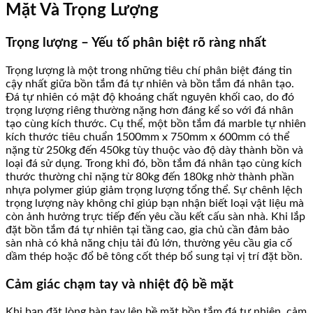
Mặt Và Trọng Lượng
Trọng lượng – Yếu tố phân biệt rõ ràng nhất
Trọng lượng là một trong những tiêu chí phân biệt đáng tin
cậy nhất giữa bồn tắm đá tự nhiên và bồn tắm đá nhân tạo.
Đá tự nhiên có mật độ khoáng chất nguyên khối cao, do đó
trọng lượng riêng thường nặng hơn đáng kể so với đá nhân
tạo cùng kích thước. Cụ thể, một bồn tắm đá marble tự nhiên
kích thước tiêu chuẩn 1500mm x 750mm x 600mm có thể
nặng từ 250kg đến 450kg tùy thuộc vào độ dày thành bồn và
loại đá sử dụng. Trong khi đó, bồn tắm đá nhân tạo cùng kích
thước thường chỉ nặng từ 80kg đến 180kg nhờ thành phần
nhựa polymer giúp giảm trọng lượng tổng thể. Sự chênh lệch
trọng lượng này không chỉ giúp bạn nhận biết loại vật liệu mà
còn ảnh hưởng trực tiếp đến yêu cầu kết cấu sàn nhà. Khi lắp
đặt bồn tắm đá tự nhiên tại tầng cao, gia chủ cần đảm bảo
sàn nhà có khả năng chịu tải đủ lớn, thường yêu cầu gia cố
dầm thép hoặc đổ bê tông cốt thép bổ sung tại vị trí đặt bồn.
Cảm giác chạm tay và nhiệt độ bề mặt
Khi bạn đặt lòng bàn tay lên bề mặt bồn tắm đá tự nhiên, cảm