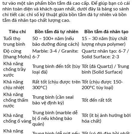
tư vào một sản phẩm bồn tắm đá cao cấp. Để giúp bạn có cái
nhìn toàn diện và khách quan nhất, dưới đây là bảng so sánh
chi tiết các chỉ số kỹ thuật giữa bồn tắm đá tự nhiên và bồn
tắm đá nhân tạo chất lượng cao.
Tiêu chí
Bồn tắm đá tự nhiên
Bồn tắm đá nhân tạo
Tuổi thọ
50 – 100+ năm (nếu
15 – 30 năm (tùy chất
trung bình
bảo dưỡng đúng cách)
lượng nhựa polymer)
Độ cứng
Marble: 3-4 / Granite:
Quartz nhân tạo: 6-7 /
(thang Mohs)
6-7
Solid Surface: 2-3
Khả năng
Trung bình đến tốt (tùy
Tốt (đá Quartz) / Trung
chống trầy
loại đá)
bình (Solid Surface)
xước
Khả năng
Rất tốt (chịu được trên
Tốt (chịu được 150-
chịu nhiệt
300°C)
200°C tùy loại)
Khả năng
Trung bình (cần seal
chống thấm
Tốt đến rất tốt
bảo vệ định kỳ)
nước
Trung bình (marble dễ
Khả năng
Tốt (ít bị ảnh hưởng bởi
bị ố nếu không bảo
chống ố vàng
hóa chất)
quản)
Khả năng
Trung bình (dễ nứt nếu
Tốt (có độ đàn hồi nhất