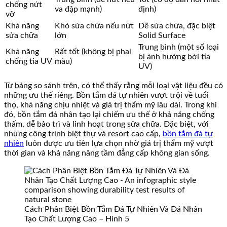
chống nứt
va đập mạnh)
định)
vỡ
Khả năng
Khó sửa chữa nếu nứt
Dễ sửa chữa, đặc biệt
sửa chữa
lớn
Solid Surface
Trung bình (một số loại
Khả năng
Rất tốt (không bị phai
bị ảnh hưởng bởi tia
chống tia UV
màu)
UV)
Từ bảng so sánh trên, có thể thấy rằng mỗi loại vật liệu đều có
những ưu thế riêng. Bồn tắm đá tự nhiên vượt trội về tuổi
thọ, khả năng chịu nhiệt và giá trị thẩm mỹ lâu dài. Trong khi
đó, bồn tắm đá nhân tạo lại chiếm ưu thế ở khả năng chống
thấm, dễ bảo trì và linh hoạt trong sửa chữa. Đặc biệt, với
những công trình biệt thự và resort cao cấp,
bồn tắm đá tự
nhiên
luôn được ưu tiên lựa chọn nhờ giá trị thẩm mỹ vượt
thời gian và khả năng nâng tầm đẳng cấp không gian sống.
Cách Phân Biệt Bồn Tắm Đá Tự Nhiên Và Đá Nhân
Tạo Chất Lượng Cao – Hình 5