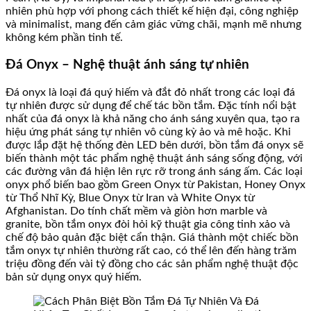
nhiên phù hợp với phong cách thiết kế hiện đại, công nghiệp
và minimalist, mang đến cảm giác vững chãi, mạnh mẽ nhưng
không kém phần tinh tế.
Đá Onyx – Nghệ thuật ánh sáng tự nhiên
Đá onyx là loại đá quý hiếm và đắt đỏ nhất trong các loại đá
tự nhiên được sử dụng để chế tác bồn tắm. Đặc tính nổi bật
nhất của đá onyx là khả năng cho ánh sáng xuyên qua, tạo ra
hiệu ứng phát sáng tự nhiên vô cùng kỳ ảo và mê hoặc. Khi
được lắp đặt hệ thống đèn LED bên dưới, bồn tắm đá onyx sẽ
biến thành một tác phẩm nghệ thuật ánh sáng sống động, với
các đường vân đá hiện lên rực rỡ trong ánh sáng ấm. Các loại
onyx phổ biến bao gồm Green Onyx từ Pakistan, Honey Onyx
từ Thổ Nhĩ Kỳ, Blue Onyx từ Iran và White Onyx từ
Afghanistan. Do tính chất mềm và giòn hơn marble và
granite, bồn tắm onyx đòi hỏi kỹ thuật gia công tinh xảo và
chế độ bảo quản đặc biệt cẩn thận. Giá thành một chiếc bồn
tắm onyx tự nhiên thường rất cao, có thể lên đến hàng trăm
triệu đồng đến vài tỷ đồng cho các sản phẩm nghệ thuật độc
bản sử dụng onyx quý hiếm.