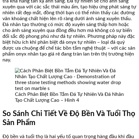
tra khả năng tán xạ ánh sáng. Đá tự nhiên sẽ cho ánh sáng
xuyên qua với các sắc thái màu ấm, tạo hiệu ứng phát sáng tự
nhiên rất đẹp mắt, đồng thời bạn có thể nhìn thấy các đường
vân khoáng chất hiện lên rõ ràng dưới ánh sáng xuyên thấu.
Đá nhân tạo thường có mức độ xuyên sáng thấp hơn hoặc
cho ánh sáng xuyên qua đồng đều hơn mà không có sự biến
đổi sắc độ phong phú như đá tự nhiên. Phương pháp này đặc
biệt hữu ích khi phân biệt đá onyx tự nhiên – loại đá quý
được ưa chuộng để chế tác bồn tắm nghệ thuật – với các sản
phẩm onyx nhân tạo giá rẻ đang tràn lan trên thị trường hiện
nay.
Cách Phân Biệt Bồn Tắm Đá Tự Nhiên Và Đá Nhân
Tạo Chất Lượng Cao – Hình 4
So Sánh Chi Tiết Về Độ Bền Và Tuổi Thọ
Sản Phẩm
Độ bền và tuổi thọ là hai yếu tố quan trọng hàng đầu khi đầu