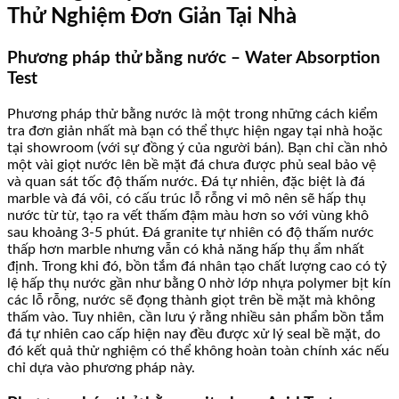
Thử Nghiệm Đơn Giản Tại Nhà
Phương pháp thử bằng nước – Water Absorption
Test
Phương pháp thử bằng nước là một trong những cách kiểm
tra đơn giản nhất mà bạn có thể thực hiện ngay tại nhà hoặc
tại showroom (với sự đồng ý của người bán). Bạn chỉ cần nhỏ
một vài giọt nước lên bề mặt đá chưa được phủ seal bảo vệ
và quan sát tốc độ thấm nước. Đá tự nhiên, đặc biệt là đá
marble và đá vôi, có cấu trúc lỗ rỗng vi mô nên sẽ hấp thụ
nước từ từ, tạo ra vết thấm đậm màu hơn so với vùng khô
sau khoảng 3-5 phút. Đá granite tự nhiên có độ thấm nước
thấp hơn marble nhưng vẫn có khả năng hấp thụ ẩm nhất
định. Trong khi đó, bồn tắm đá nhân tạo chất lượng cao có tỷ
lệ hấp thụ nước gần như bằng 0 nhờ lớp nhựa polymer bịt kín
các lỗ rỗng, nước sẽ đọng thành giọt trên bề mặt mà không
thấm vào. Tuy nhiên, cần lưu ý rằng nhiều sản phẩm bồn tắm
đá tự nhiên cao cấp hiện nay đều được xử lý seal bề mặt, do
đó kết quả thử nghiệm có thể không hoàn toàn chính xác nếu
chỉ dựa vào phương pháp này.