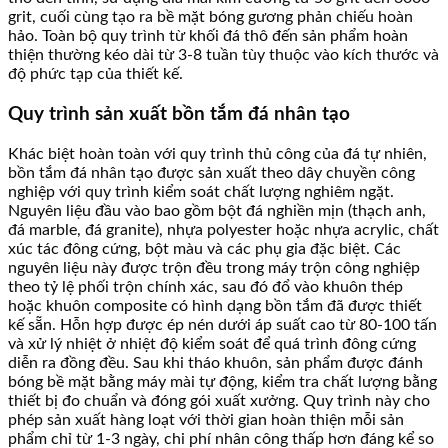
grit, cuối cùng tạo ra bề mặt bóng gương phản chiếu hoàn
hảo. Toàn bộ quy trình từ khối đá thô đến sản phẩm hoàn
thiện thường kéo dài từ 3-8 tuần tùy thuộc vào kích thước và
độ phức tạp của thiết kế.
Quy trình sản xuất bồn tắm đá nhân tạo
Khác biệt hoàn toàn với quy trình thủ công của đá tự nhiên,
bồn tắm đá nhân tạo được sản xuất theo dây chuyền công
nghiệp với quy trình kiểm soát chất lượng nghiêm ngặt.
Nguyên liệu đầu vào bao gồm bột đá nghiền mịn (thạch anh,
đá marble, đá granite), nhựa polyester hoặc nhựa acrylic, chất
xúc tác đông cứng, bột màu và các phụ gia đặc biệt. Các
nguyên liệu này được trộn đều trong máy trộn công nghiệp
theo tỷ lệ phối trộn chính xác, sau đó đổ vào khuôn thép
hoặc khuôn composite có hình dạng bồn tắm đã được thiết
kế sẵn. Hỗn hợp được ép nén dưới áp suất cao từ 80-100 tấn
và xử lý nhiệt ở nhiệt độ kiểm soát để quá trình đông cứng
diễn ra đồng đều. Sau khi tháo khuôn, sản phẩm được đánh
bóng bề mặt bằng máy mài tự động, kiểm tra chất lượng bằng
thiết bị đo chuẩn và đóng gói xuất xưởng. Quy trình này cho
phép sản xuất hàng loạt với thời gian hoàn thiện mỗi sản
phẩm chỉ từ 1-3 ngày, chi phí nhân công thấp hơn đáng kể so