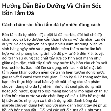
Hướng Dẫn Bảo Dưỡng Và Chăm Sóc
Bồn Tắm Đá
Cách chăm sóc bồn tắm đá tự nhiên đúng cách
Bồn tắm đá tự nhiên, đặc biệt là đá marble, đòi hỏi chế độ
chăm sóc và bảo dưỡng cẩn thận hơn so với đá nhân tạo để
duy trì vẻ đẹp nguyên bản qua nhiều năm sử dụng. Việc vệ
sinh hàng ngày nên sử dụng khăn mềm thấm nước ấm kết
hợp với xà phòng trung tính có độ pH từ 6.5 đến 7.5, tuyệt
đối tránh sử dụng các chất tẩy rửa có tính axit mạnh như
giấm đậm đặc, chất tẩy rỉ sét hay nước tẩy bồn cầu chứa axit
hydrochloric. Sau mỗi lần sử dụng, nên lau khô bề mặt bồn
tắm bằng khăn cotton mềm để tránh hiện tượng đọng nước
gây ra vết ố canxi theo thời gian. Định kỳ 6-12 tháng một lần,
bạn nên thực hiện seal bảo vệ bề mặt bằng các sản phẩm
chuyên dụng cho đá tự nhiên như chất seal gốc dung môi
hoặc gốc nước, giúp tạo lớp màng bảo vệ vi mô ngăn chặn sự
thấm hút của nước và các chất lỏng có màu. Nếu bề mặt đá
bị trầy xước nhẹ, bạn có thể sử dụng bột đánh bóng đá
marble chuyên dụng kết hợp với máy đánh bóng tay để phục
hồi độ bóng ban đầu. Đối với các vết ố cứng đầu, phương