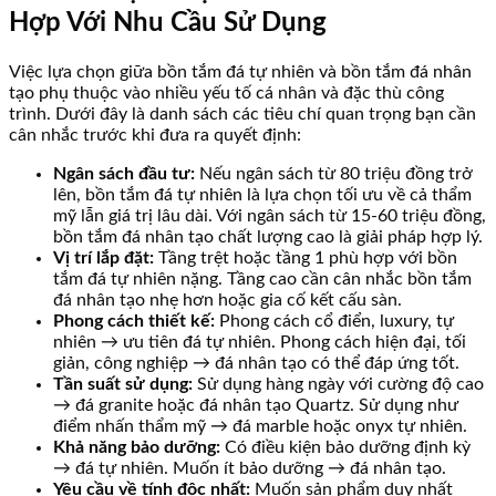
Hợp Với Nhu Cầu Sử Dụng
Việc lựa chọn giữa bồn tắm đá tự nhiên và bồn tắm đá nhân
tạo phụ thuộc vào nhiều yếu tố cá nhân và đặc thù công
trình. Dưới đây là danh sách các tiêu chí quan trọng bạn cần
cân nhắc trước khi đưa ra quyết định:
Ngân sách đầu tư:
Nếu ngân sách từ 80 triệu đồng trở
lên, bồn tắm đá tự nhiên là lựa chọn tối ưu về cả thẩm
mỹ lẫn giá trị lâu dài. Với ngân sách từ 15-60 triệu đồng,
bồn tắm đá nhân tạo chất lượng cao là giải pháp hợp lý.
Vị trí lắp đặt:
Tầng trệt hoặc tầng 1 phù hợp với bồn
tắm đá tự nhiên nặng. Tầng cao cần cân nhắc bồn tắm
đá nhân tạo nhẹ hơn hoặc gia cố kết cấu sàn.
Phong cách thiết kế:
Phong cách cổ điển, luxury, tự
nhiên → ưu tiên đá tự nhiên. Phong cách hiện đại, tối
giản, công nghiệp → đá nhân tạo có thể đáp ứng tốt.
Tần suất sử dụng:
Sử dụng hàng ngày với cường độ cao
→ đá granite hoặc đá nhân tạo Quartz. Sử dụng như
điểm nhấn thẩm mỹ → đá marble hoặc onyx tự nhiên.
Khả năng bảo dưỡng:
Có điều kiện bảo dưỡng định kỳ
→ đá tự nhiên. Muốn ít bảo dưỡng → đá nhân tạo.
Yêu cầu về tính độc nhất:
Muốn sản phẩm duy nhất