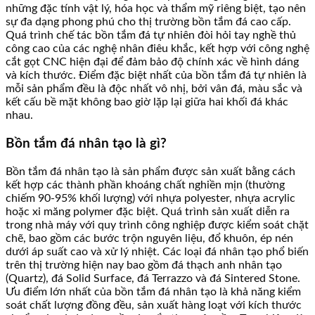
những đặc tính vật lý, hóa học và thẩm mỹ riêng biệt, tạo nên
sự đa dạng phong phú cho thị trường bồn tắm đá cao cấp.
Quá trình chế tác bồn tắm đá tự nhiên đòi hỏi tay nghề thủ
công cao của các nghệ nhân điêu khắc, kết hợp với công nghệ
cắt gọt CNC hiện đại để đảm bảo độ chính xác về hình dáng
và kích thước. Điểm đặc biệt nhất của bồn tắm đá tự nhiên là
mỗi sản phẩm đều là độc nhất vô nhị, bởi vân đá, màu sắc và
kết cấu bề mặt không bao giờ lặp lại giữa hai khối đá khác
nhau.
Bồn tắm đá nhân tạo là gì?
Bồn tắm đá nhân tạo là sản phẩm được sản xuất bằng cách
kết hợp các thành phần khoáng chất nghiền mịn (thường
chiếm 90-95% khối lượng) với nhựa polyester, nhựa acrylic
hoặc xi măng polymer đặc biệt. Quá trình sản xuất diễn ra
trong nhà máy với quy trình công nghiệp được kiểm soát chặt
chẽ, bao gồm các bước trộn nguyên liệu, đổ khuôn, ép nén
dưới áp suất cao và xử lý nhiệt. Các loại đá nhân tạo phổ biến
trên thị trường hiện nay bao gồm đá thạch anh nhân tạo
(Quartz), đá Solid Surface, đá Terrazzo và đá Sintered Stone.
Ưu điểm lớn nhất của bồn tắm đá nhân tạo là khả năng kiểm
soát chất lượng đồng đều, sản xuất hàng loạt với kích thước