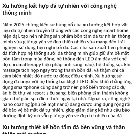
Xu hướng kết hợp đá tự nhiên với công nghệ
thông minh
Năm 2025 chứng kiến sự bùng nổ của xu hướng kết hợp vật
liệu đá tự nhiên truyền thống với các công nghệ smart home
hiện đại, tạo nên những sản phẩm bồn tắm đá tự nhiên thông
minh vừa giữ nguyên vẻ đẹp thiên nhiên vừa mang đến trải
nghiệm sử dụng tiện nghi tối đa. Các nhà sản xuất tiên phong
đã tích hợp hệ thống sưởi đá thông minh giúp giữ ấm bề mặt
bồn tắm trong mùa đông, hệ thống đèn LED âm đáy với chế
độ chromatherapy (liệu pháp ánh sáng màu), hệ thống sục khí
massage tích hợp ngay trong thành bồn đá, và thậm chí cả
cảm biến nhiệt độ nước tự động điều chỉnh. Xu hướng sử
dụng đá onyx với hệ thống backlight LED điều khiển bằng ứng
dụng smartphone cũng đang trở nên phổ biến trong các dự
án biệt thự và resort siêu sang, biến phòng tắm thành không
gian thư giãn spa đích thực ngay tại nhà. Ngoài ra, công nghệ
nano coating (phủ bề mặt nano) đang được ứng dụng rộng rãi
để bảo vệ bề mặt đá tự nhiên, giúp giảm đáng kể nhu cầu bảo
dưỡng định kỳ mà vẫn giữ nguyên vẻ đẹp tự nhiên của đá.
Xu hướng thiết kế bồn tắm đá bền vững và thân