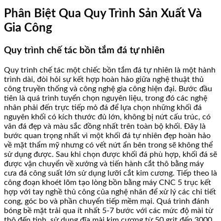
Phân Biệt Qua Quy Trình Sản Xuất Và
Gia Công
Quy trình chế tác bồn tắm đá tự nhiên
Quy trình chế tác một chiếc bồn tắm đá tự nhiên là một hành
trình dài, đòi hỏi sự kết hợp hoàn hảo giữa nghệ thuật thủ
công truyền thống và công nghệ gia công hiện đại. Bước đầu
tiên là quá trình tuyển chọn nguyên liệu, trong đó các nghệ
nhân phải đến trực tiếp mỏ đá để lựa chọn những khối đá
nguyên khối có kích thước đủ lớn, không bị nứt cấu trúc, có
vân đá đẹp và màu sắc đồng nhất trên toàn bộ khối. Đây là
bước quan trọng nhất vì một khối đá tự nhiên đẹp hoàn hảo
về mặt thẩm mỹ nhưng có vết nứt ẩn bên trong sẽ không thể
sử dụng được. Sau khi chọn được khối đá phù hợp, khối đá sẽ
được vận chuyển về xưởng và tiến hành cắt thô bằng máy
cưa đá công suất lớn sử dụng lưỡi cắt kim cương. Tiếp theo là
công đoạn khoét lõm tạo lòng bồn bằng máy CNC 5 trục kết
hợp với tay nghề thủ công của nghệ nhân để xử lý các chi tiết
cong, góc bo và phần chuyển tiếp mềm mại. Quá trình đánh
bóng bề mặt trải qua ít nhất 5-7 bước với các mức độ mài từ
thô đến tinh, sử dụng đĩa mài kim cương từ 50 grit đến 3000