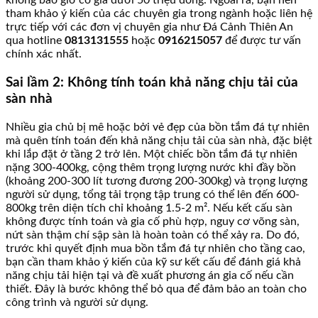
không bao giờ có giá dưới 50 triệu đồng. Ngoài ra, bạn nên
tham khảo ý kiến của các chuyên gia trong ngành hoặc liên hệ
trực tiếp với các đơn vị chuyên gia như Đá Cảnh Thiên An
qua hotline
0813131555
hoặc
0916215057
để được tư vấn
chính xác nhất.
Sai lầm 2: Không tính toán khả năng chịu tải của
sàn nhà
Nhiều gia chủ bị mê hoặc bởi vẻ đẹp của bồn tắm đá tự nhiên
mà quên tính toán đến khả năng chịu tải của sàn nhà, đặc biệt
khi lắp đặt ở tầng 2 trở lên. Một chiếc bồn tắm đá tự nhiên
nặng 300-400kg, cộng thêm trọng lượng nước khi đầy bồn
(khoảng 200-300 lít tương đương 200-300kg) và trọng lượng
người sử dụng, tổng tải trọng tập trung có thể lên đến 600-
800kg trên diện tích chỉ khoảng 1.5-2 m². Nếu kết cấu sàn
không được tính toán và gia cố phù hợp, nguy cơ võng sàn,
nứt sàn thậm chí sập sàn là hoàn toàn có thể xảy ra. Do đó,
trước khi quyết định mua bồn tắm đá tự nhiên cho tầng cao,
bạn cần tham khảo ý kiến của kỹ sư kết cấu để đánh giá khả
năng chịu tải hiện tại và đề xuất phương án gia cố nếu cần
thiết. Đây là bước không thể bỏ qua để đảm bảo an toàn cho
công trình và người sử dụng.