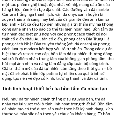
một tác phẩm nghệ thuật độc nhất vô nhị, mang dấu ấn của
hàng triệu năm kiến tạo địa chất. Các đường vân đá marble
Carrara trắng ngà thanh lịch, vân đá onyx xanh huyền bí
xuyên thấu ánh sáng, hay kết cấu đá granite đen ánh kim sa
lấp lánh – tất cả đều tạo nên những giá trị thẩm mỹ mà không
công nghệ nhân tạo nào có thể tái hiện hoàn hảo. Bồn tắm đá
tự nhiên đặc biệt phù hợp với các phong cách thiết kế nội
thất cổ điển châu Âu, tân cổ điển, phong cách Địa Trung Hải,
phong cách Nhật Bản truyền thống (với đá onsen) và phong
cách luxury modern kết hợp yếu tố tự nhiên. Trong các dự án
biệt thự và resort cao cấp, bồn tắm đá tự nhiên thường đóng
vai trò là điểm nhấn trung tâm của không gian phòng tắm, thu
hút mọi ánh nhìn và nâng tầm đẳng cấp toàn bộ công trình.
Giá trị thẩm mỹ của đá tự nhiên còn tăng theo thời gian – bề
mặt đá sẽ phát triển lớp patina tự nhiên qua quá trình sử
dụng, tạo nên vẻ đẹp cổ kính, trưởng thành và đầy cá tính.
Tính linh hoạt thiết kế của bồn tắm đá nhân tạo
Nếu như đá tự nhiên chiến thắng ở sự nguyên bản, thì đá
nhân tạo lại vượt trội ở tính linh hoạt trong thiết kế. Bồn tắm
đá nhân tạo có thể được sản xuất theo bất kỳ hình dạng, kích
thước và màu sắc nào theo yêu cầu của khách hàng. Từ bồn