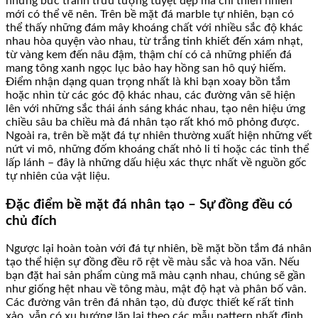
những bức tranh trừu tượng tuyệt đẹp mà chỉ thiên nhiên
mới có thể vẽ nên. Trên bề mặt đá marble tự nhiên, bạn có
thể thấy những đám mây khoáng chất với nhiều sắc độ khác
nhau hòa quyện vào nhau, từ trắng tinh khiết đến xám nhạt,
từ vàng kem đến nâu đậm, thậm chí có cả những phiến đá
mang tông xanh ngọc lục bảo hay hồng san hô quý hiếm.
Điểm nhận dạng quan trọng nhất là khi bạn xoay bồn tắm
hoặc nhìn từ các góc độ khác nhau, các đường vân sẽ hiện
lên với những sắc thái ánh sáng khác nhau, tạo nên hiệu ứng
chiều sâu ba chiều mà đá nhân tạo rất khó mô phỏng được.
Ngoài ra, trên bề mặt đá tự nhiên thường xuất hiện những vết
nứt vi mô, những đốm khoáng chất nhỏ li ti hoặc các tinh thể
lấp lánh – đây là những dấu hiệu xác thực nhất về nguồn gốc
tự nhiên của vật liệu.
Đặc điểm bề mặt đá nhân tạo – Sự đồng đều có
chủ đích
Ngược lại hoàn toàn với đá tự nhiên, bề mặt bồn tắm đá nhân
tạo thể hiện sự đồng đều rõ rệt về màu sắc và hoa văn. Nếu
bạn đặt hai sản phẩm cùng mã màu cạnh nhau, chúng sẽ gần
như giống hệt nhau về tông màu, mật độ hạt và phân bố vân.
Các đường vân trên đá nhân tạo, dù được thiết kế rất tinh
xảo, vẫn có xu hướng lặp lại theo các mẫu pattern nhất định.