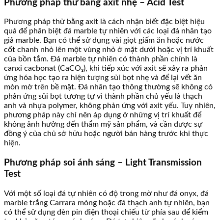
Phương pháp thử bằng axit nhẹ – Acid Test
Phương pháp thử bằng axit là cách nhận biết đặc biệt hiệu
quả để phân biệt đá marble tự nhiên với các loại đá nhân tạo
giả marble. Bạn có thể sử dụng vài giọt giấm ăn hoặc nước
cốt chanh nhỏ lên một vùng nhỏ ở mặt dưới hoặc vị trí khuất
của bồn tắm. Đá marble tự nhiên có thành phần chính là
canxi cacbonat (CaCO₃), khi tiếp xúc với axit sẽ xảy ra phản
ứng hóa học tạo ra hiện tượng sủi bọt nhẹ và để lại vết ăn
mòn mờ trên bề mặt. Đá nhân tạo thông thường sẽ không có
phản ứng sủi bọt tương tự vì thành phần chủ yếu là thạch
anh và nhựa polymer, không phản ứng với axit yếu. Tuy nhiên,
phương pháp này chỉ nên áp dụng ở những vị trí khuất để
không ảnh hưởng đến thẩm mỹ sản phẩm, và cần được sự
đồng ý của chủ sở hữu hoặc người bán hàng trước khi thực
hiện.
Phương pháp soi ánh sáng – Light Transmission
Test
Với một số loại đá tự nhiên có độ trong mờ như đá onyx, đá
marble trắng Carrara mỏng hoặc đá thạch anh tự nhiên, bạn
có thể sử dụng đèn pin điện thoại chiếu từ phía sau để kiểm