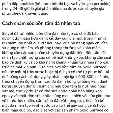
pháp đắp poultice (hỗn hợp bột đá bọt và hydrogen peroxide)
trong 24-48 giờ là giải pháp hiệu quả được các chuyên gia
phục chế đá khuyên dùng.
Cách chăm sóc bồn tắm đá nhân tạo
So với đá tự nhiên, bồn tắm đá nhân tạo có chế độ bảo
dưỡng đơn giản hơn đáng kể, đây cũng là một trong những
ưu điểm lớn nhất của vật liệu này. Vệ sinh hàng ngày chỉ cần
sử dụng nước ấm, xà phòng thông thường và khăn mềm,
không cần các sản phẩm chuyên dụng đắt tiền. Bồn tắm đá
nhân tạo chất lượng cao có bề mặt không xốp, không cần seal
bảo vệ định kỳ và có khả năng kháng khuẩn tự nhiên nhờ cấu
trúc bề mặt kín mịn. Đặc biệt, với bồn tắm đá Solid Surface,
nếu bề mặt bị trầy xước hoặc bị ố, bạn có thể tự phục hồi tại
nhà bằng cách sử dụng giấy nhám mịn (grit 400-800) chà nhẹ
theo chuyển động tròn, sau đó đánh bóng lại bằng kem đánh
bóng chuyên dụng. Thậm chí, nếu bồn tắm bị nứt nhỏ hoặc
sứt mẻ, thợ kỹ thuật có thể sửa chữa hoàn hảo bằng keo
epoxy và chất độn sửa chữa cùng màu, khiến vết sửa gần như
vô hình. Tuy nhiên, cần tránh đặt vật nóng trực tiếp lên bề
mặt đá nhân tạo vì nhiệt độ cao có thể gây cong vênh hoặc
biến màu cục bộ, đặc biệt với các sản phẩm Solid Surface có