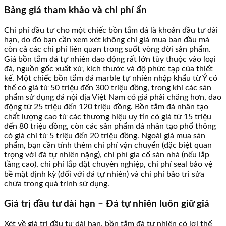
Bảng giá tham khảo và chi phí ẩn
Chi phí đầu tư cho một chiếc bồn tắm đá là khoản đầu tư dài
hạn, do đó bạn cần xem xét không chỉ giá mua ban đầu mà
còn cả các chi phí liên quan trong suốt vòng đời sản phẩm.
Giá bồn tắm đá tự nhiên dao động rất lớn tùy thuộc vào loại
đá, nguồn gốc xuất xứ, kích thước và độ phức tạp của thiết
kế. Một chiếc bồn tắm đá marble tự nhiên nhập khẩu từ Ý có
thể có giá từ 50 triệu đến 300 triệu đồng, trong khi các sản
phẩm sử dụng đá nội địa Việt Nam có giá phải chăng hơn, dao
động từ 25 triệu đến 120 triệu đồng. Bồn tắm đá nhân tạo
chất lượng cao từ các thương hiệu uy tín có giá từ 15 triệu
đến 80 triệu đồng, còn các sản phẩm đá nhân tạo phổ thông
có giá chỉ từ 5 triệu đến 20 triệu đồng. Ngoài giá mua sản
phẩm, bạn cần tính thêm chi phí vận chuyển (đặc biệt quan
trọng với đá tự nhiên nặng), chi phí gia cố sàn nhà (nếu lắp
tầng cao), chi phí lắp đặt chuyên nghiệp, chi phí seal bảo vệ
bề mặt định kỳ (đối với đá tự nhiên) và chi phí bảo trì sửa
chữa trong quá trình sử dụng.
Giá trị đầu tư dài hạn – Đá tự nhiên luôn giữ giá
Xét về giá trị đầu tư dài hạn, bồn tắm đá tự nhiên có lợi thế