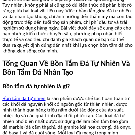
Tuy nhiên, không phải ai cũng có đủ kiến thức để phân biệt rõ
ràng giữa hai loại vật liệu này. Việc nhầm lẫn giữa đá tự nhiên
và đá nhân tạo không chỉ ảnh hưởng đến thẩm mỹ mà còn tác
động trực tiếp đến tuổi thọ sản phẩm, chi phí đầu tư và trải
nghiệm sử dụng hàng ngày. Bài viết dưới đây sẽ cung cấp cho
bạn những kiến thức chuyên sâu, phương pháp nhận biết
thực tế và các tiêu chí đánh giá khách quan để bạn có thể
đưa ra quyết định đúng đắn nhất khi lựa chọn bồn tắm đá cho
không gian sống của mình.
Tổng Quan Về Bồn Tắm Đá Tự Nhiên Và
Bồn Tắm Đá Nhân Tạo
Bồn tắm đá tự nhiên là gì?
Bồn tắm đá tự nhiên
là sản phẩm được chế tác hoàn toàn từ
các khối đá nguyên khối có nguồn gốc từ thiên nhiên, được
hình thành qua hàng triệu năm dưới tác động của áp suất,
nhiệt độ và các quá trình địa chất phức tạp. Các loại đá tự
nhiên phổ biến nhất được sử dụng để làm bồn tắm bao gồm
đá marble (đá cẩm thạch), đá granite (đá hoa cương), đá onyx,
đá basalt và đá cuội sông. Mỗi loại đá mang trong mình