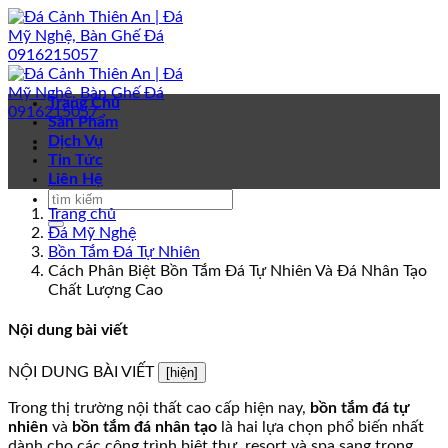
Bỏ
qua
nội
dung
Trang Chủ
Sản Phẩm
Dịch Vụ
Tin Tức
Liên Hệ
Trang chủ
Đá Mỹ Nghệ
Bồn Tắm Đá Tự Nhiên
Cách Phân Biệt Bồn Tắm Đá Tự Nhiên Và Đá Nhân Tạo
Chất Lượng Cao
Nội dung bài viết
NỘI DUNG BÀI VIẾT
[hiện]
Trong thị trường nội thất cao cấp hiện nay,
bồn tắm đá tự
nhiên
và
bồn tắm đá nhân tạo
là hai lựa chọn phổ biến nhất
dành cho các công trình biệt thự, resort và spa sang trọng.