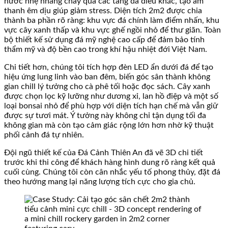
nước nhẹ nhàng chảy qua các tảng đá điêu khắc, tạo âm
thanh êm dịu giúp giảm stress. Diện tích 2m2 được chia
thành ba phần rõ ràng: khu vực đá chính làm điểm nhấn, khu
vực cây xanh thấp và khu vực ghế ngồi nhỏ để thư giãn. Toàn
bộ thiết kế sử dụng đá mỹ nghệ cao cấp để đảm bảo tính
thẩm mỹ và độ bền cao trong khí hậu nhiệt đới Việt Nam.
Chi tiết hơn, chúng tôi tích hợp đèn LED ẩn dưới đá để tạo
hiệu ứng lung linh vào ban đêm, biến góc sân thành không
gian chill lý tưởng cho cà phê tối hoặc đọc sách. Cây xanh
được chọn lọc kỹ lưỡng như dương xỉ, lan hồ điệp và một số
loại bonsai nhỏ để phù hợp với diện tích hạn chế mà vẫn giữ
được sự tươi mát. Ý tưởng này không chỉ tận dụng tối đa
không gian mà còn tạo cảm giác rộng lớn hơn nhờ kỹ thuật
phối cảnh đá tự nhiên.
Đội ngũ thiết kế của Đá Cảnh Thiên An đã vẽ 3D chi tiết
trước khi thi công để khách hàng hình dung rõ ràng kết quả
cuối cùng. Chúng tôi còn cân nhắc yếu tố phong thủy, đặt đá
theo hướng mang lại năng lượng tích cực cho gia chủ.