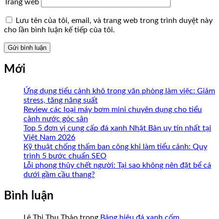
Trang web
Lưu tên của tôi, email, và trang web trong trình duyệt này
cho lần bình luận kế tiếp của tôi.
Mới
Ứng dụng tiểu cảnh khô trong văn phòng làm việc: Giảm
stress, tăng năng suất
Review các loại máy bơm mini chuyên dụng cho tiểu
cảnh nước góc sân
Top 5 đơn vị cung cấp đá xanh Nhật Bản uy tín nhất tại
Việt Nam 2026
Kỹ thuật chống thấm ban công khi làm tiểu cảnh: Quy
trình 5 bước chuẩn SEO
Lỗi phong thủy chết người: Tại sao không nên đặt bể cá
dưới gầm cầu thang?
Bình luận
Lê Thị Thu Thảo
trong
Bảng hiệu đá xanh cốm