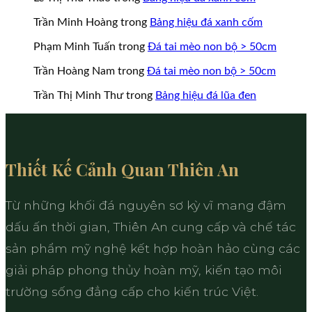
Trần Minh Hoàng
trong
Bảng hiệu đá xanh cốm
Phạm Minh Tuấn
trong
Đá tai mèo non bộ > 50cm
Trần Hoàng Nam
trong
Đá tai mèo non bộ > 50cm
Trần Thị Minh Thư
trong
Bảng hiệu đá lũa đen
Thiết Kế Cảnh Quan Thiên An
Từ những khối đá nguyên sơ kỳ vĩ mang đậm
dấu ấn thời gian, Thiên An cung cấp và chế tác
sản phẩm mỹ nghệ kết hợp hoàn hảo cùng các
giải pháp phong thủy hoàn mỹ, kiến tạo môi
trường sống đẳng cấp cho kiến trúc Việt.