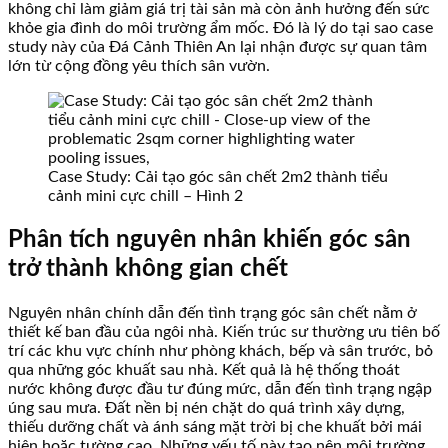
không chỉ làm giảm giá trị tài sản mà còn ảnh hưởng đến sức
khỏe gia đình do môi trường ẩm mốc. Đó là lý do tại sao case
study này của Đá Cảnh Thiên An lại nhận được sự quan tâm
lớn từ cộng đồng yêu thích sân vườn.
Case Study: Cải tạo góc sân chết 2m2 thành tiểu
cảnh mini cực chill – Hình 2
Phân tích nguyên nhân khiến góc sân
trở thành không gian chết
Nguyên nhân chính dẫn đến tình trạng góc sân chết nằm ở
thiết kế ban đầu của ngôi nhà. Kiến trúc sư thường ưu tiên bố
trí các khu vực chính như phòng khách, bếp và sân trước, bỏ
qua những góc khuất sau nhà. Kết quả là hệ thống thoát
nước không được đầu tư đúng mức, dẫn đến tình trạng ngập
úng sau mưa. Đất nền bị nén chặt do quá trình xây dựng,
thiếu dưỡng chất và ánh sáng mặt trời bị che khuất bởi mái
hiên hoặc tường cao. Những yếu tố này tạo nên môi trường