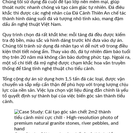
Chúng tôi sử dụng đá cuội để tạo lớp nền mềm mại, giúp
thoát nước nhanh chóng và tạo cảm giác tự nhiên. Đá điêu
khắc thì được các nghệ nhân của Đá Cảnh Thiên An chế tác
thành hình dáng suối đá và tượng nhỏ tinh xảo, mang đậm
dấu ấn nghệ thuật Việt Nam.
Quy trình chọn đá rất khắt khe: mỗi tảng đá đều được kiểm
tra độ bền, màu sắc và hình dáng trước khi đưa vào dự án.
Chúng tôi tránh sử dụng đá nhân tạo vì dễ nứt vỡ trong điều
kiện thời tiết nóng ẩm. Thay vào đó, đá tự nhiên đảm bảo tuổi
thọ trên 20 năm mà không cần bảo dưỡng phức tạp. Ngoài ra,
một số chi tiết đá mỹ nghệ được chạm khắc hoa văn truyền
thống để tăng tính nghệ thuật cho tiểu cảnh.
Tổng cộng dự án sử dụng hơn 1,5 tấn đá các loại, được vận
chuyển và sắp xếp cẩn thận để phù hợp với trọng lượng chịu
lực của nền sân. Việc lựa chọn vật liệu đúng đắn chính là yếu
tố quyết định sự thành bại của việc biến góc sân thành tiểu
cảnh.