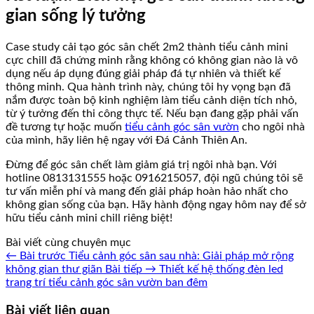
gian sống lý tưởng
Case study cải tạo góc sân chết 2m2 thành tiểu cảnh mini
cực chill đã chứng minh rằng không có không gian nào là vô
dụng nếu áp dụng đúng giải pháp đá tự nhiên và thiết kế
thông minh. Qua hành trình này, chúng tôi hy vọng bạn đã
nắm được toàn bộ kinh nghiệm làm tiểu cảnh diện tích nhỏ,
từ ý tưởng đến thi công thực tế. Nếu bạn đang gặp phải vấn
đề tương tự hoặc muốn
tiểu cảnh góc sân vườn
cho ngôi nhà
của mình, hãy liên hệ ngay với Đá Cảnh Thiên An.
Đừng để góc sân chết làm giảm giá trị ngôi nhà bạn. Với
hotline 0813131555 hoặc 0916215057, đội ngũ chúng tôi sẽ
tư vấn miễn phí và mang đến giải pháp hoàn hảo nhất cho
không gian sống của bạn. Hãy hành động ngay hôm nay để sở
hữu tiểu cảnh mini chill riêng biệt!
Bài viết cùng chuyên mục
← Bài trước
Tiểu cảnh góc sân sau nhà: Giải pháp mở rộng
không gian thư giãn
Bài tiếp →
Thiết kế hệ thống đèn led
trang trí tiểu cảnh góc sân vườn ban đêm
Bài viết liên quan