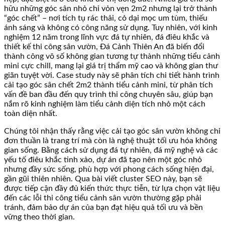
hữu những góc sân nhỏ chỉ vỏn vẹn 2m2 nhưng lại trở thành
“góc chết” – nơi tích tụ rác thải, cỏ dại mọc um tùm, thiếu
ánh sáng và không có công năng sử dụng. Tuy nhiên, với kinh
nghiệm 12 năm trong lĩnh vực đá tự nhiên, đá điêu khắc và
thiết kế thi công sân vườn, Đá Cảnh Thiên An đã biến đổi
thành công vô số không gian tương tự thành những tiểu cảnh
mini cực chill, mang lại giá trị thẩm mỹ cao và không gian thư
giãn tuyệt vời. Case study này sẽ phân tích chi tiết hành trình
cải tạo góc sân chết 2m2 thành tiểu cảnh mini, từ phân tích
vấn đề ban đầu đến quy trình thi công chuyên sâu, giúp bạn
nắm rõ kinh nghiệm làm tiểu cảnh diện tích nhỏ một cách
toàn diện nhất.
Chúng tôi nhận thấy rằng việc cải tạo góc sân vườn không chỉ
đơn thuần là trang trí mà còn là nghệ thuật tối ưu hóa không
gian sống. Bằng cách sử dụng đá tự nhiên, đá mỹ nghệ và các
yếu tố điêu khắc tinh xảo, dự án đã tạo nên một góc nhỏ
nhưng đầy sức sống, phù hợp với phong cách sống hiện đại,
gần gũi thiên nhiên. Qua bài viết cluster SEO này, bạn sẽ
được tiếp cận đầy đủ kiến thức thực tiễn, từ lựa chọn vật liệu
đến các lỗi thi công tiểu cảnh sân vườn thường gặp phải
tránh, đảm bảo dự án của bạn đạt hiệu quả tối ưu và bền
vững theo thời gian.