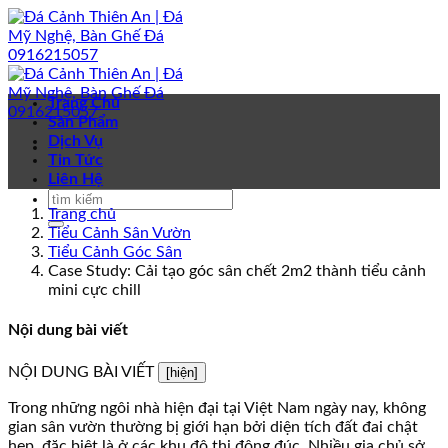
Bỏ
qua
nội
dung
Trang Chủ
Sản Phẩm
Dịch Vụ
Tin Tức
Liên Hệ
Trang chủ
Tiểu Cảnh Sân Vườn
Tiểu Cảnh Góc Sân
Case Study: Cải tạo góc sân chết 2m2 thành tiểu cảnh
mini cực chill
Nội dung bài viết
NỘI DUNG BÀI VIẾT
[hiện]
Trong những ngôi nhà hiện đại tại Việt Nam ngày nay, không
gian sân vườn thường bị giới hạn bởi diện tích đất đai chật
hẹp, đặc biệt là ở các khu đô thị đông đúc. Nhiều gia chủ sở