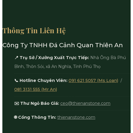
Thông Tin Liên Hệ
Công Ty TNHH Đá Cảnh Quan Thiên An
📍 Trụ Sở / Xưởng Xuất Trực Tiếp:
Nhà Ông Bà Phú
Bình, Thôn Sỏi, xã An Nghĩa, Tỉnh Phú Thọ
📞 Hotline Chuyên Viên:
091 621 5057 (Ms Loan)
/
081 3131 555 (Mr An)
✉️ Thư Ngỏ Báo Giá:
ceo@thienanstone.com
🌐 Cổng Thông Tin:
thienanstone.com