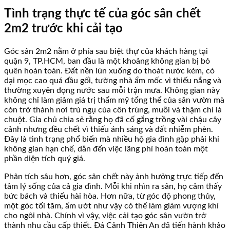
Tình trạng thực tế của góc sân chết
2m2 trước khi cải tạo
Góc sân 2m2 nằm ở phía sau biệt thự của khách hàng tại
quận 9, TP.HCM, ban đầu là một khoảng không gian bị bỏ
quên hoàn toàn. Đất nền lún xuống do thoát nước kém, cỏ
dại mọc cao quá đầu gối, tường nhà ẩm mốc vì thiếu nắng và
thường xuyên đọng nước sau mỗi trận mưa. Không gian này
không chỉ làm giảm giá trị thẩm mỹ tổng thể của sân vườn mà
còn trở thành nơi trú ngụ của côn trùng, muỗi và thậm chí là
chuột. Gia chủ chia sẻ rằng họ đã cố gắng trồng vài chậu cây
cảnh nhưng đều chết vì thiếu ánh sáng và đất nhiễm phèn.
Đây là tình trạng phổ biến mà nhiều hộ gia đình gặp phải khi
không gian hạn chế, dẫn đến việc lãng phí hoàn toàn một
phần diện tích quý giá.
Phân tích sâu hơn, góc sân chết này ảnh hưởng trực tiếp đến
tâm lý sống của cả gia đình. Mỗi khi nhìn ra sân, họ cảm thấy
bức bách và thiếu hài hòa. Hơn nữa, từ góc độ phong thủy,
một góc tối tăm, ẩm ướt như vậy có thể làm giảm vượng khí
cho ngôi nhà. Chính vì vậy, việc cải tạo góc sân vườn trở
thành nhu cầu cấp thiết. Đá Cảnh Thiên An đã tiến hành khảo