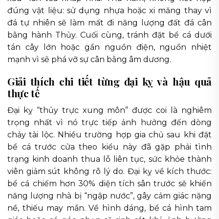
đúng vật liệu: sử dụng nhựa hoặc xi măng thay vì
đá tự nhiên sẽ làm mất đi năng lượng đất đá cân
bằng hành Thủy. Cuối cùng, tránh đặt bể cá dưới
tán cây lớn hoặc gần nguồn điện, nguồn nhiệt
mạnh vì sẽ phá vỡ sự cân bằng âm dương.
Giải thích chi tiết từng đại kỵ và hậu quả
thực tế
Đại kỵ “thủy trực xung môn” được coi là nghiêm
trọng nhất vì nó trực tiếp ảnh hưởng đến dòng
chảy tài lộc. Nhiều trường hợp gia chủ sau khi đặt
bể cá trước cửa theo kiểu này đã gặp phải tình
trạng kinh doanh thua lỗ liên tục, sức khỏe thành
viên giảm sút không rõ lý do. Đại kỵ về kích thước:
bể cá chiếm hơn 30% diện tích sân trước sẽ khiến
năng lượng nhà bị “ngập nước”, gây cảm giác nặng
nề, thiếu may mắn. Về hình dáng, bể cá hình tam