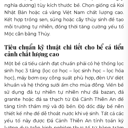
nghĩa dương) tùy kích thước bể. Chọn giống cá Koi
Nhật Bản hoặc cá vàng Việt Nam chất lượng cao.
Kết hợp trồng sen, súng hoặc cây thủy sinh để tạo
môi trường tự nhiên, đồng thời tăng cường yếu tố
Mộc cân bằng Thủy.
Tiêu chuẩn kỹ thuật chi tiết cho bể cá tiểu
cảnh chất lượng cao
Một bể cá tiểu cảnh đạt chuẩn phải có hệ thống lọc
sinh học 3 tầng (lọc cơ học – lọc sinh học – lọc hóa
học), máy bơm oxy công suất phù hợp, đèn UV diệt
khuẩn và hệ thống sưởi ấm cho mùa đông. Viền bể
sử dụng đá tự nhiên tự nhiên như đá bazan, đá
granite hoặc đá sa thạch từ Đá Cảnh Thiên An để
tăng tính thẩm mỹ và độ bền. Độ dốc đáy bể nên
thiết kế nhẹ để dễ thoát nước khi vệ sinh. Tất cả các
yếu tố này được Đá Cảnh Thiên An tính toán kỹ
lưỡng dựa trên kinh nghiệm thực tế từ hàng trăm