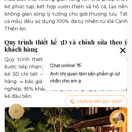
kế phức tạp, kết hợp vườn thiền và hồ cá, tạo nên
không gian sống lý tưởng cho giới thượng lưu. Tất
cả mẫu đều sử dụng 100% đá tự nhiên từ Đá Cảnh
Thiên An.
Quy trình thiết kế 3D và chỉnh sửa theo ý
khách hàng
Quy trình thiết kế tại Đá Cảnh Thiên An gồm 4
bước: tiếp nhận yêu cầu → khảo sát thực địa → thiết
kế 3D chi tiết → chỉnh sửa theo góp ý của khách
hàng → báo giá và thi công. Nhờ quy trình chuyên
nghiệp, 95% khách hàng hài lòng ngay từ bản thiết
kế đầu tiên.