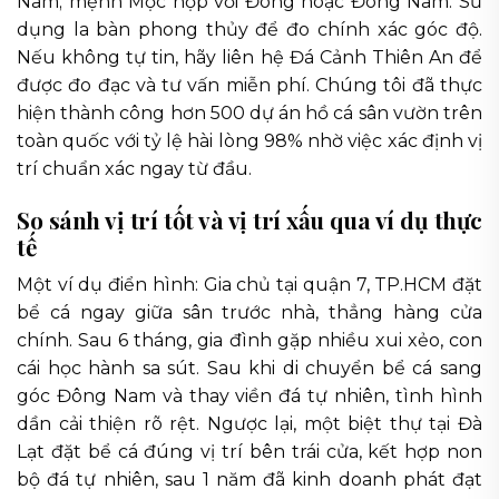
Nam; mệnh Mộc hợp với Đông hoặc Đông Nam. Sử
dụng la bàn phong thủy để đo chính xác góc độ.
Nếu không tự tin, hãy liên hệ Đá Cảnh Thiên An để
được đo đạc và tư vấn miễn phí. Chúng tôi đã thực
hiện thành công hơn 500 dự án hồ cá sân vườn trên
toàn quốc với tỷ lệ hài lòng 98% nhờ việc xác định vị
trí chuẩn xác ngay từ đầu.
So sánh vị trí tốt và vị trí xấu qua ví dụ thực
tế
Một ví dụ điển hình: Gia chủ tại quận 7, TP.HCM đặt
bể cá ngay giữa sân trước nhà, thẳng hàng cửa
chính. Sau 6 tháng, gia đình gặp nhiều xui xẻo, con
cái học hành sa sút. Sau khi di chuyển bể cá sang
góc Đông Nam và thay viền đá tự nhiên, tình hình
dần cải thiện rõ rệt. Ngược lại, một biệt thự tại Đà
Lạt đặt bể cá đúng vị trí bên trái cửa, kết hợp non
bộ đá tự nhiên, sau 1 năm đã kinh doanh phát đạt