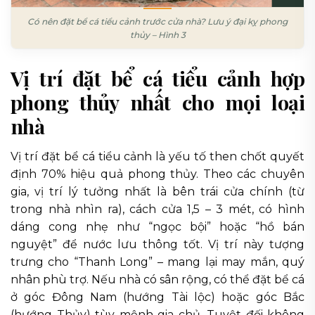
Có nên đặt bể cá tiểu cảnh trước cửa nhà? Lưu ý đại kỵ phong
thủy – Hình 3
Vị trí đặt bể cá tiểu cảnh hợp
phong thủy nhất cho mọi loại
nhà
Vị trí đặt bể cá tiểu cảnh là yếu tố then chốt quyết
định 70% hiệu quả phong thủy. Theo các chuyên
gia, vị trí lý tưởng nhất là bên trái cửa chính (từ
trong nhà nhìn ra), cách cửa 1,5 – 3 mét, có hình
dáng cong nhẹ như “ngọc bội” hoặc “hồ bán
nguyệt” để nước lưu thông tốt. Vị trí này tượng
trưng cho “Thanh Long” – mang lại may mắn, quý
nhân phù trợ. Nếu nhà có sân rộng, có thể đặt bể cá
ở góc Đông Nam (hướng Tài lộc) hoặc góc Bắc
(hướng Thủy) tùy mệnh gia chủ. Tuyệt đối không