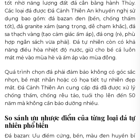
tốt nhờ năng lượng đất đá cân bằng hành Thủy.
Các loại đá được Đá Cảnh Thiên An khuyến nghị sử
dụng bao gồm: đá bazan đen (bền, chống thấm
tốt), đá granite xám (sang trọng, dễ chạm khắc), đá
sa thạch vàng (tạo cảm giác ấm áp), đá ong (rẻ, phù
hợp ngân sách vừa phải). Đá tự nhiên còn có khả
năng điều hòa nhiệt độ nước, giữ cho bể cá luôn
mát mẻ vào mùa hè và ấm áp vào mùa đông.
Quá trình chọn đá phải đảm bảo không có góc sắc
nhọn, bề mặt nhẵn hoặc có họa tiết tự nhiên đẹp
mắt. Đá Cảnh Thiên An cung cấp đá đã được xử lý
chống thấm, chống rêu tảo, tuổi thọ lên đến 50
năm mà không cần bảo dưỡng nhiều.
So sánh ưu nhược điểm của từng loại đá tự
nhiên phổ biến
Đá bazan: Ưu điểm cứng, bền, màu đen huyền bí