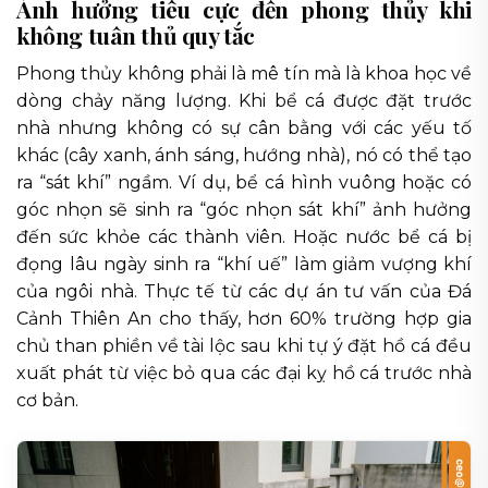
Ảnh hưởng tiêu cực đến phong thủy khi
không tuân thủ quy tắc
Phong thủy không phải là mê tín mà là khoa học về
dòng chảy năng lượng. Khi bể cá được đặt trước
nhà nhưng không có sự cân bằng với các yếu tố
khác (cây xanh, ánh sáng, hướng nhà), nó có thể tạo
ra “sát khí” ngầm. Ví dụ, bể cá hình vuông hoặc có
góc nhọn sẽ sinh ra “góc nhọn sát khí” ảnh hưởng
đến sức khỏe các thành viên. Hoặc nước bể cá bị
đọng lâu ngày sinh ra “khí uế” làm giảm vượng khí
của ngôi nhà. Thực tế từ các dự án tư vấn của Đá
Cảnh Thiên An cho thấy, hơn 60% trường hợp gia
chủ than phiền về tài lộc sau khi tự ý đặt hồ cá đều
xuất phát từ việc bỏ qua các đại kỵ hồ cá trước nhà
cơ bản.