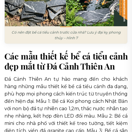
Có nên đặt bể cá tiểu cảnh trước cửa nhà? Lưu ý đại kỵ phong
thủy – Hình 7
Các mẫu thiết kế bể cá tiểu cảnh
đẹp mắt từ Đá Cảnh Thiên An
Đá Cảnh Thiên An tự hào mang đến cho khách
hàng những mẫu thiết kế bể cá tiểu cảnh đa dạng,
phù hợp mọi phong cách kiến trúc từ truyền thống
đến hiện đại. Mẫu 1: Bể cá Koi phong cách Nhật Bản
với non bộ đá tự nhiên cao 1,2m, thác nước nhân tạo
nhẹ nhàng, kết hợp đèn LED đổi màu. Mẫu 2: Bể cá
mini cho nhà phố với thiết kế treo tường, tiết kiệm
diện tích, viền đá granite cao cấp. Mẫu 3: Bể cá sân