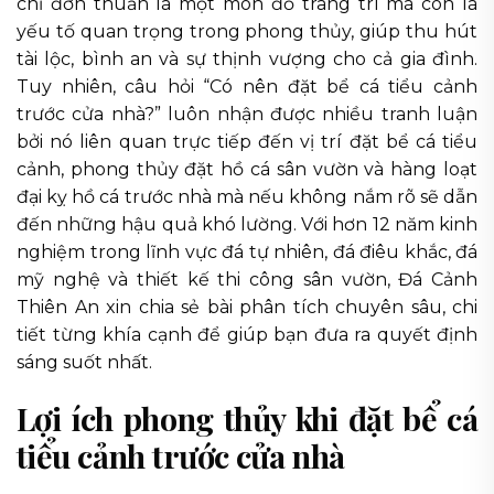
chỉ đơn thuần là một món đồ trang trí mà còn là
yếu tố quan trọng trong phong thủy, giúp thu hút
tài lộc, bình an và sự thịnh vượng cho cả gia đình.
Tuy nhiên, câu hỏi “Có nên đặt bể cá tiểu cảnh
trước cửa nhà?” luôn nhận được nhiều tranh luận
bởi nó liên quan trực tiếp đến vị trí đặt bể cá tiểu
cảnh, phong thủy đặt hồ cá sân vườn và hàng loạt
đại kỵ hồ cá trước nhà mà nếu không nắm rõ sẽ dẫn
đến những hậu quả khó lường. Với hơn 12 năm kinh
nghiệm trong lĩnh vực đá tự nhiên, đá điêu khắc, đá
mỹ nghệ và thiết kế thi công sân vườn, Đá Cảnh
Thiên An xin chia sẻ bài phân tích chuyên sâu, chi
tiết từng khía cạnh để giúp bạn đưa ra quyết định
sáng suốt nhất.
Lợi ích phong thủy khi đặt bể cá
tiểu cảnh trước cửa nhà