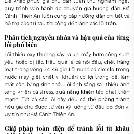
Để khắc phục, gia chủ cần tuân thủ nghiêm ngặt
quy trình vận hành do chuyên gia hướng dẫn. Đá
Cảnh Thiên An luôn cung cấp hướng dẫn chi tiết và
hỗ trợ bảo trì sau thi công để tránh các lỗi trên.
Phân tích nguyên nhân và hậu quả của từng
lỗi phổ biến
Lỗi thiếu oxy thường xảy ra khi máy bơm công suất
yếu hoặc bị tắc. Hậu quả là cá nổi đầu, chết hàng
loạt trong vòng 24-48 giờ. Lỗi nước có clo: clo trong
nước máy giết chết vi khuẩn có lợi trong bể, làm
mất cân bằng sinh thái. Lỗi ánh sáng sai: thiếu ánh
sáng khiến cá stress, quá nắng khiến tảo phát triển
mạnh. Tất cả các lỗi này đều có thể phòng tránh
nếu gia chủ được tư vấn kỹ lưỡng từ đầu bởi đơn vị
uy tín như Đá Cảnh Thiên An.
Giải pháp toàn diện để tránh lỗi từ khâu