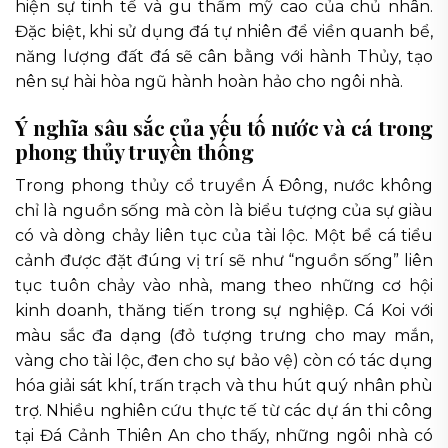
hiện sự tinh tế và gu thẩm mỹ cao của chủ nhân.
Đặc biệt, khi sử dụng đá tự nhiên để viền quanh bể,
năng lượng đất đá sẽ cân bằng với hành Thủy, tạo
nên sự hài hòa ngũ hành hoàn hảo cho ngôi nhà.
Ý nghĩa sâu sắc của yếu tố nước và cá trong
phong thủy truyền thống
Trong phong thủy cổ truyền Á Đông, nước không
chỉ là nguồn sống mà còn là biểu tượng của sự giàu
có và dòng chảy liên tục của tài lộc. Một bể cá tiểu
cảnh được đặt đúng vị trí sẽ như “nguồn sống” liên
tục tuôn chảy vào nhà, mang theo những cơ hội
kinh doanh, thăng tiến trong sự nghiệp. Cá Koi với
màu sắc đa dạng (đỏ tượng trưng cho may mắn,
vàng cho tài lộc, đen cho sự bảo vệ) còn có tác dụng
hóa giải sát khí, trấn trạch và thu hút quý nhân phù
trợ. Nhiều nghiên cứu thực tế từ các dự án thi công
tại Đá Cảnh Thiên An cho thấy, những ngôi nhà có