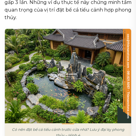
gấp 3 lần. Những ví dụ thực tế này chứng minh tầm
quan trọng của vị trí đặt bể cá tiểu cảnh hợp phong
thủy.
Có nên đặt bể cá tiểu cảnh trước cửa nhà? Lưu ý đại kỵ phong
thủy – Hình 4