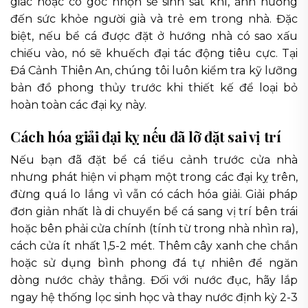
giác hoặc có góc nhọn sẽ sinh sát khí, ảnh hưởng
đến sức khỏe người già và trẻ em trong nhà. Đặc
biệt, nếu bể cá được đặt ở hướng nhà có sao xấu
chiếu vào, nó sẽ khuếch đại tác động tiêu cực. Tại
Đá Cảnh Thiên An, chúng tôi luôn kiểm tra kỹ lưỡng
bản đồ phong thủy trước khi thiết kế để loại bỏ
hoàn toàn các đại kỵ này.
Cách hóa giải đại kỵ nếu đã lỡ đặt sai vị trí
Nếu bạn đã đặt bể cá tiểu cảnh trước cửa nhà
nhưng phát hiện vi phạm một trong các đại kỵ trên,
đừng quá lo lắng vì vẫn có cách hóa giải. Giải pháp
đơn giản nhất là di chuyển bể cá sang vị trí bên trái
hoặc bên phải cửa chính (tính từ trong nhà nhìn ra),
cách cửa ít nhất 1,5-2 mét. Thêm cây xanh che chắn
hoặc sử dụng bình phong đá tự nhiên để ngăn
dòng nước chảy thẳng. Đối với nước đục, hãy lắp
ngay hệ thống lọc sinh học và thay nước định kỳ 2-3