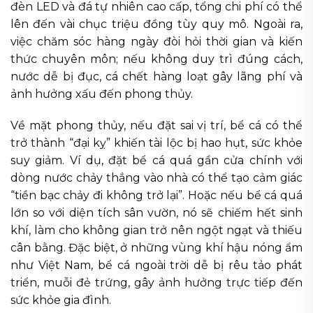
đèn LED và đá tự nhiên cao cấp, tổng chi phí có thể
lên đến vài chục triệu đồng tùy quy mô. Ngoài ra,
việc chăm sóc hàng ngày đòi hỏi thời gian và kiến
thức chuyên môn; nếu không duy trì đúng cách,
nước dễ bị đục, cá chết hàng loạt gây lãng phí và
ảnh hưởng xấu đến phong thủy.
Về mặt phong thủy, nếu đặt sai vị trí, bể cá có thể
trở thành “đại kỵ” khiến tài lộc bị hao hụt, sức khỏe
suy giảm. Ví dụ, đặt bể cá quá gần cửa chính với
dòng nước chảy thẳng vào nhà có thể tạo cảm giác
“tiền bạc chảy đi không trở lại”. Hoặc nếu bể cá quá
lớn so với diện tích sân vườn, nó sẽ chiếm hết sinh
khí, làm cho không gian trở nên ngột ngạt và thiếu
cân bằng. Đặc biệt, ở những vùng khí hậu nóng ẩm
như Việt Nam, bể cá ngoài trời dễ bị rêu tảo phát
triển, muỗi đẻ trứng, gây ảnh hưởng trực tiếp đến
sức khỏe gia đình.