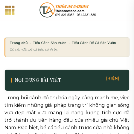
Bỏ
qua
nội
dung
Trang chủ
Tiểu Cảnh Sân Vườn
Tiểu Cảnh Bể Cá Sân Vườn
Có nên đặt bể cá tiểu cảnh trước cửa nhà? Lưu ý đại kỵ phong thủy
[HIỆN]
NỘI DUNG BÀI VIẾT
Trong bối cảnh đô thị hóa ngày càng mạnh mẽ, việc
tìm kiếm những giải pháp trang trí không gian sống
vừa đẹp mắt vừa mang lại năng lượng tích cực đã
trở thành ưu tiên hàng đầu của nhiều gia chủ Việt
Nam. Đặc biệt, bể cá tiểu cảnh trước cửa nhà không