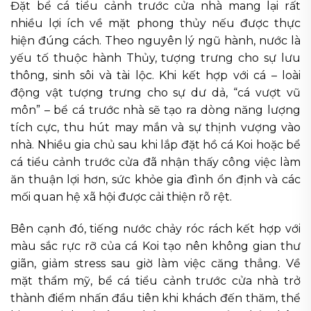
Đặt bể cá tiểu cảnh trước cửa nhà mang lại rất
nhiều lợi ích về mặt phong thủy nếu được thực
hiện đúng cách. Theo nguyên lý ngũ hành, nước là
yếu tố thuộc hành Thủy, tượng trưng cho sự lưu
thông, sinh sôi và tài lộc. Khi kết hợp với cá – loài
động vật tượng trưng cho sự dư dả, “cá vượt vũ
môn” – bể cá trước nhà sẽ tạo ra dòng năng lượng
tích cực, thu hút may mắn và sự thịnh vượng vào
nhà. Nhiều gia chủ sau khi lắp đặt hồ cá Koi hoặc bể
cá tiểu cảnh trước cửa đã nhận thấy công việc làm
ăn thuận lợi hơn, sức khỏe gia đình ổn định và các
mối quan hệ xã hội được cải thiện rõ rệt.
Bên cạnh đó, tiếng nước chảy róc rách kết hợp với
màu sắc rực rỡ của cá Koi tạo nên không gian thư
giãn, giảm stress sau giờ làm việc căng thẳng. Về
mặt thẩm mỹ, bể cá tiểu cảnh trước cửa nhà trở
thành điểm nhấn đầu tiên khi khách đến thăm, thể