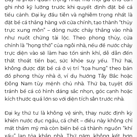
ghi nhớ kỹ lưỡng trước khi quyết định đặt bể cá
tiểu cảnh. Đại kỵ đầu tiên và nghiêm trọng nhất là
đặt bể cá thẳng hàng với cửa chính, tạo thành “thủy
trực xung môn” – dòng nước chảy thẳng vào nhà
như nuốt chửng tài lộc. Theo phong thủy, cửa
chính là “họng thở” của ngôi nhà, nếu để nước chảy
trực diện vào sẽ làm hao tổn sinh khí, dễ dẫn đến
thất thoát tiền bạc, sức khỏe suy yếu. Thứ hai,
không được đặt bể cá ở vị trí “tọa hung” theo bản
đồ phong thủy nhà ở, ví dụ hướng Tây Bắc hoặc
Đông Nam tùy mệnh chủ nhà. Thứ ba, tuyệt đối
tránh bể cá có hình dáng sắc nhọn, góc cạnh hoặc
kích thước quá lớn so với diện tích sân trước nhà.
Đại kỵ thứ tư là không vệ sinh, thay nước định kỳ
khiến nước đục ngầu, cá chết – điều này không chỉ
mất thẩm mỹ mà còn biến bể cá thành nguồn “khí
xấu” lan tỏa khắp nhà. Thứ năm, không kết hợp