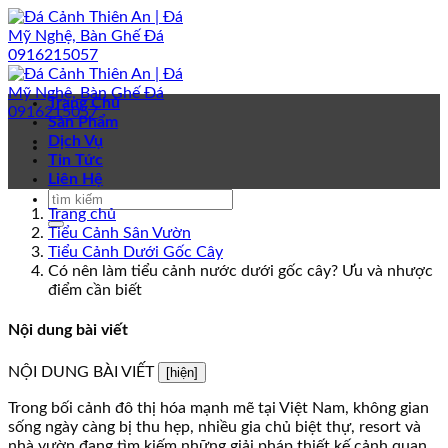
Bỏ
qua
nội
dung
Trang Chủ
Sản Phẩm
Dịch Vụ
Tin Tức
Liên Hệ
Trang chủ
Tiểu Cảnh Sân Vườn
Tiểu Cảnh Dưới Gốc Cây
Có nên làm tiểu cảnh nước dưới gốc cây? Ưu và nhược
điểm cần biết
Nội dung bài viết
NỘI DUNG BÀI VIẾT
[hiện]
Trong bối cảnh đô thị hóa mạnh mẽ tại Việt Nam, không gian
sống ngày càng bị thu hẹp, nhiều gia chủ biệt thự, resort và
nhà vườn đang tìm kiếm những giải pháp thiết kế cảnh quan