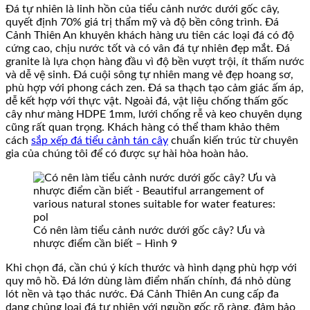
Đá tự nhiên là linh hồn của tiểu cảnh nước dưới gốc cây,
quyết định 70% giá trị thẩm mỹ và độ bền công trình. Đá
Cảnh Thiên An khuyên khách hàng ưu tiên các loại đá có độ
cứng cao, chịu nước tốt và có vân đá tự nhiên đẹp mắt. Đá
granite là lựa chọn hàng đầu vì độ bền vượt trội, ít thấm nước
và dễ vệ sinh. Đá cuội sông tự nhiên mang vẻ đẹp hoang sơ,
phù hợp với phong cách zen. Đá sa thạch tạo cảm giác ấm áp,
dễ kết hợp với thực vật. Ngoài đá, vật liệu chống thấm gốc
cây như màng HDPE 1mm, lưới chống rễ và keo chuyên dụng
cũng rất quan trọng. Khách hàng có thể tham khảo thêm
cách
sắp xếp đá tiểu cảnh tán cây
chuẩn kiến trúc từ chuyên
gia của chúng tôi để có được sự hài hòa hoàn hảo.
Có nên làm tiểu cảnh nước dưới gốc cây? Ưu và
nhược điểm cần biết – Hình 9
Khi chọn đá, cần chú ý kích thước và hình dạng phù hợp với
quy mô hồ. Đá lớn dùng làm điểm nhấn chính, đá nhỏ dùng
lót nền và tạo thác nước. Đá Cảnh Thiên An cung cấp đa
dạng chủng loại đá tự nhiên với nguồn gốc rõ ràng, đảm bảo