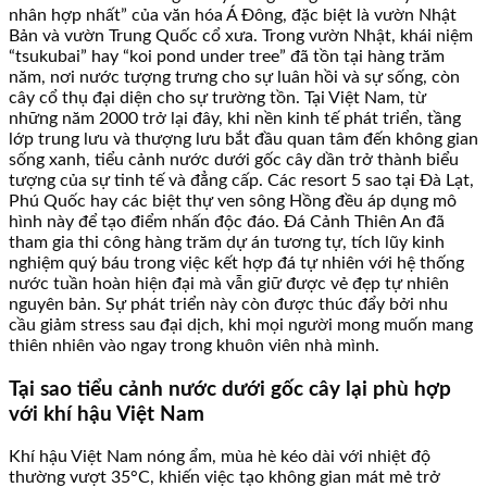
nhân hợp nhất” của văn hóa Á Đông, đặc biệt là vườn Nhật
Bản và vườn Trung Quốc cổ xưa. Trong vườn Nhật, khái niệm
“tsukubai” hay “koi pond under tree” đã tồn tại hàng trăm
năm, nơi nước tượng trưng cho sự luân hồi và sự sống, còn
cây cổ thụ đại diện cho sự trường tồn. Tại Việt Nam, từ
những năm 2000 trở lại đây, khi nền kinh tế phát triển, tầng
lớp trung lưu và thượng lưu bắt đầu quan tâm đến không gian
sống xanh, tiểu cảnh nước dưới gốc cây dần trở thành biểu
tượng của sự tinh tế và đẳng cấp. Các resort 5 sao tại Đà Lạt,
Phú Quốc hay các biệt thự ven sông Hồng đều áp dụng mô
hình này để tạo điểm nhấn độc đáo. Đá Cảnh Thiên An đã
tham gia thi công hàng trăm dự án tương tự, tích lũy kinh
nghiệm quý báu trong việc kết hợp đá tự nhiên với hệ thống
nước tuần hoàn hiện đại mà vẫn giữ được vẻ đẹp tự nhiên
nguyên bản. Sự phát triển này còn được thúc đẩy bởi nhu
cầu giảm stress sau đại dịch, khi mọi người mong muốn mang
thiên nhiên vào ngay trong khuôn viên nhà mình.
Tại sao tiểu cảnh nước dưới gốc cây lại phù hợp
với khí hậu Việt Nam
Khí hậu Việt Nam nóng ẩm, mùa hè kéo dài với nhiệt độ
thường vượt 35°C, khiến việc tạo không gian mát mẻ trở