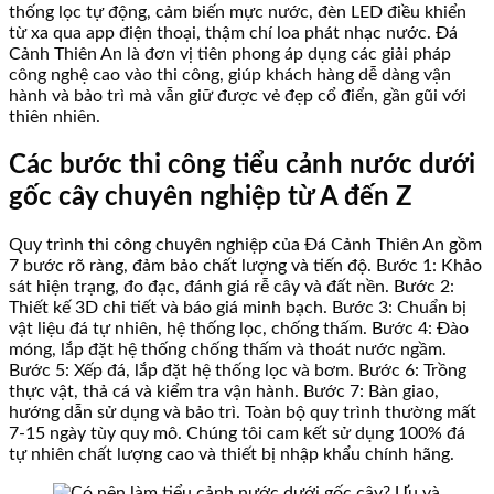
thống lọc tự động, cảm biến mực nước, đèn LED điều khiển
từ xa qua app điện thoại, thậm chí loa phát nhạc nước. Đá
Cảnh Thiên An là đơn vị tiên phong áp dụng các giải pháp
công nghệ cao vào thi công, giúp khách hàng dễ dàng vận
hành và bảo trì mà vẫn giữ được vẻ đẹp cổ điển, gần gũi với
thiên nhiên.
Các bước thi công tiểu cảnh nước dưới
gốc cây chuyên nghiệp từ A đến Z
Quy trình thi công chuyên nghiệp của Đá Cảnh Thiên An gồm
7 bước rõ ràng, đảm bảo chất lượng và tiến độ. Bước 1: Khảo
sát hiện trạng, đo đạc, đánh giá rễ cây và đất nền. Bước 2:
Thiết kế 3D chi tiết và báo giá minh bạch. Bước 3: Chuẩn bị
vật liệu đá tự nhiên, hệ thống lọc, chống thấm. Bước 4: Đào
móng, lắp đặt hệ thống chống thấm và thoát nước ngầm.
Bước 5: Xếp đá, lắp đặt hệ thống lọc và bơm. Bước 6: Trồng
thực vật, thả cá và kiểm tra vận hành. Bước 7: Bàn giao,
hướng dẫn sử dụng và bảo trì. Toàn bộ quy trình thường mất
7-15 ngày tùy quy mô. Chúng tôi cam kết sử dụng 100% đá
tự nhiên chất lượng cao và thiết bị nhập khẩu chính hãng.