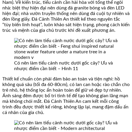
Nam). Về kiến trúc, tiểu cảnh cần hài hòa với tổng thể ngôi
nhà: biệt thự hiện đại nên dùng đá granite bóng và đèn LED
hiện đại; nhà vườn truyền thống nên dùng đá cuội tự nhiên và
đèn lồng giấy. Đá Cảnh Thiên An thiết kế theo nguyên tắc
“tùy biến linh hoạt”, luôn khảo sát hiện trạng, phong cách kiến
trúc và mệnh của gia chủ trước khi đề xuất phương án.
Có nên làm tiểu cảnh nước dưới gốc cây? Ưu và
nhược điểm cần biết – Hình 11
Thiết kế chuẩn còn phải đảm bảo an toàn và tiện nghi: hồ
không quá sâu (tối đa 60-80cm), có lan can hoặc rào chắn cho
trẻ nhỏ, hệ thống lọc ẩn hoàn toàn để giữ vẻ đẹp tự nhiên.
Ánh sáng đêm được bố trí tinh tế để tạo không gian lãng mạn
mà không chói mắt. Đá Cảnh Thiên An cam kết mỗi công
trình đều được thiết kế riêng, không lặp lại, mang đậm dấu ấn
cá nhân của gia chủ.