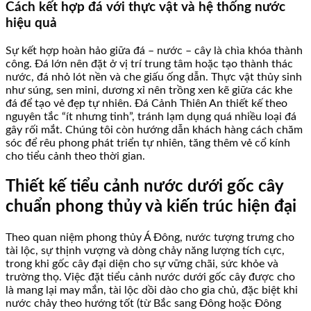
Cách kết hợp đá với thực vật và hệ thống nước
hiệu quả
Sự kết hợp hoàn hảo giữa đá – nước – cây là chìa khóa thành
công. Đá lớn nên đặt ở vị trí trung tâm hoặc tạo thành thác
nước, đá nhỏ lót nền và che giấu ống dẫn. Thực vật thủy sinh
như súng, sen mini, dương xỉ nên trồng xen kẽ giữa các khe
đá để tạo vẻ đẹp tự nhiên. Đá Cảnh Thiên An thiết kế theo
nguyên tắc “ít nhưng tinh”, tránh lạm dụng quá nhiều loại đá
gây rối mắt. Chúng tôi còn hướng dẫn khách hàng cách chăm
sóc để rêu phong phát triển tự nhiên, tăng thêm vẻ cổ kính
cho tiểu cảnh theo thời gian.
Thiết kế tiểu cảnh nước dưới gốc cây
chuẩn phong thủy và kiến trúc hiện đại
Theo quan niệm phong thủy Á Đông, nước tượng trưng cho
tài lộc, sự thịnh vượng và dòng chảy năng lượng tích cực,
trong khi gốc cây đại diện cho sự vững chãi, sức khỏe và
trường thọ. Việc đặt tiểu cảnh nước dưới gốc cây được cho
là mang lại may mắn, tài lộc dồi dào cho gia chủ, đặc biệt khi
nước chảy theo hướng tốt (từ Bắc sang Đông hoặc Đông