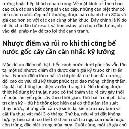
tưởng hoặc tiếp khách quan trọng. Về mặt kinh tế, theo báo
cáo của các sàn bất động sản cao cấp, những căn biệt thự có
tiểu cảnh nước đẹp mắt thường được bán nhanh hơn 30% và
giá cao hơn so với các căn cùng phân khúc. Đây chính là lý do
nhiều chủ đầu tư resort và homestay lựa chọn đầu tư mạnh
vào giải pháp này để tạo lợi thế cạnh tranh.
Nhược điểm và rủi ro khi thi công bể
nước gốc cây cần cân nhắc kỹ lưỡng
Mặc dù ưu điểm nổi bật, tiểu cảnh nước dưới gốc cây vẫn tồn
tại một số nhược điểm cần được đánh giá kỹ trước khi triển
khai. Nhược điểm lớn nhất là chi phí đầu tư ban đầu tương
đối cao do yêu cầu kỹ thuật phức tạp: đào móng, chống thấm,
lắp đặt hệ thống lọc, điện và đèn trang trí. Nếu không được
thiết kế đúng kỹ thuật, nước có thể thấm vào rễ cây gây thối
rễ hoặc làm yếu gốc cây theo thời gian. Thứ hai là chi phí bảo
trì định kỳ – dù hệ thống lọc hiện đại có thể giảm tần suất
thay nước, nhưng vẫn cần vệ sinh đá, kiểm tra máy bơm và
cắt tỉa thực vật mỗi 3-6 tháng. Thứ ba, nếu vị trí đặt không
hợp lý, tiểu cảnh có thể trở thành nơi trú ngụ của muỗi hoặc
côn trùng, đặc biệt trong mùa mưa. Cuối cùng, một số gia chủ