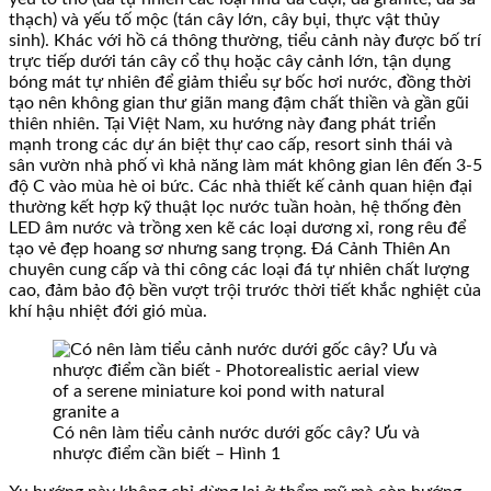
thạch) và yếu tố mộc (tán cây lớn, cây bụi, thực vật thủy
sinh). Khác với hồ cá thông thường, tiểu cảnh này được bố trí
trực tiếp dưới tán cây cổ thụ hoặc cây cảnh lớn, tận dụng
bóng mát tự nhiên để giảm thiểu sự bốc hơi nước, đồng thời
tạo nên không gian thư giãn mang đậm chất thiền và gần gũi
thiên nhiên. Tại Việt Nam, xu hướng này đang phát triển
mạnh trong các dự án biệt thự cao cấp, resort sinh thái và
sân vườn nhà phố vì khả năng làm mát không gian lên đến 3-5
độ C vào mùa hè oi bức. Các nhà thiết kế cảnh quan hiện đại
thường kết hợp kỹ thuật lọc nước tuần hoàn, hệ thống đèn
LED âm nước và trồng xen kẽ các loại dương xỉ, rong rêu để
tạo vẻ đẹp hoang sơ nhưng sang trọng. Đá Cảnh Thiên An
chuyên cung cấp và thi công các loại đá tự nhiên chất lượng
cao, đảm bảo độ bền vượt trội trước thời tiết khắc nghiệt của
khí hậu nhiệt đới gió mùa.
Có nên làm tiểu cảnh nước dưới gốc cây? Ưu và
nhược điểm cần biết – Hình 1