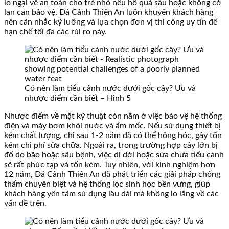
lo ngại về an toàn cho trẻ nhỏ nếu hồ quá sâu hoặc không có
lan can bảo vệ. Đá Cảnh Thiên An luôn khuyên khách hàng
nên cân nhắc kỹ lưỡng và lựa chọn đơn vị thi công uy tín để
hạn chế tối đa các rủi ro này.
Có nên làm tiểu cảnh nước dưới gốc cây? Ưu và
nhược điểm cần biết – Hình 5
Nhược điểm về mặt kỹ thuật còn nằm ở việc bảo vệ hệ thống
điện và máy bơm khỏi nước và ẩm mốc. Nếu sử dụng thiết bị
kém chất lượng, chỉ sau 1-2 năm đã có thể hỏng hóc, gây tốn
kém chi phí sửa chữa. Ngoài ra, trong trường hợp cây lớn bị
đổ do bão hoặc sâu bệnh, việc di dời hoặc sửa chữa tiểu cảnh
sẽ rất phức tạp và tốn kém. Tuy nhiên, với kinh nghiệm hơn
12 năm, Đá Cảnh Thiên An đã phát triển các giải pháp chống
thấm chuyên biệt và hệ thống lọc sinh học bền vững, giúp
khách hàng yên tâm sử dụng lâu dài mà không lo lắng về các
vấn đề trên.