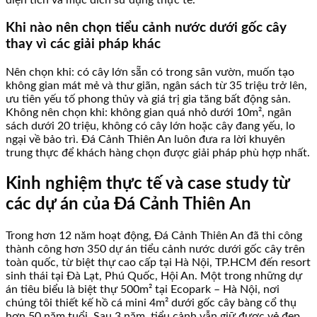
Khi nào nên chọn tiểu cảnh nước dưới gốc cây
thay vì các giải pháp khác
Nên chọn khi: có cây lớn sẵn có trong sân vườn, muốn tạo
không gian mát mẻ và thư giãn, ngân sách từ 35 triệu trở lên,
ưu tiên yếu tố phong thủy và giá trị gia tăng bất động sản.
Không nên chọn khi: không gian quá nhỏ dưới 10m², ngân
sách dưới 20 triệu, không có cây lớn hoặc cây đang yếu, lo
ngại về bảo trì. Đá Cảnh Thiên An luôn đưa ra lời khuyên
trung thực để khách hàng chọn được giải pháp phù hợp nhất.
Kinh nghiệm thực tế và case study từ
các dự án của Đá Cảnh Thiên An
Trong hơn 12 năm hoạt động, Đá Cảnh Thiên An đã thi công
thành công hơn 350 dự án tiểu cảnh nước dưới gốc cây trên
toàn quốc, từ biệt thự cao cấp tại Hà Nội, TP.HCM đến resort
sinh thái tại Đà Lạt, Phú Quốc, Hội An. Một trong những dự
án tiêu biểu là biệt thự 500m² tại Ecopark – Hà Nội, nơi
chúng tôi thiết kế hồ cá mini 4m² dưới gốc cây bàng cổ thụ
hơn 50 năm tuổi. Sau 3 năm, tiểu cảnh vẫn giữ được vẻ đẹp