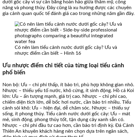
dưới gốc cây vì sự cân bằng hoàn hảo giữa thẩm mỹ, công
năng và phong thủy. Đây cũng là xu hướng được các chuyên
gia cảnh quan quốc tế đánh giá cao trong những năm gần đây.
Có nên làm tiểu cảnh nước dưới gốc cây? Ưu và
nhược điểm cần biết – Hình 16
Ưu nhược điểm chi tiết của từng loại tiểu cảnh
phổ biến
Non bộ: Ưu – chi phí thấp, ít bảo trì, phù hợp không gian nhỏ.
Nhược – thiếu yếu tố nước, khô cứng, ít sinh động. Hồ cá Koi
lớn: Ưu – ấn tượng mạnh, giá trị cao. Nhược – chi phí cao,
chiếm diện tích lớn, dễ bốc hơi nước, cần bảo trì nhiều. Tiểu
cảnh sỏi khô: Ưu – hiện đại, dễ chăm sóc. Nhược – thiếu sự
sống, ít phong thủy. Tiểu cảnh nước dưới gốc cây: Ưu – mát
mẻ, sinh động, phong thủy tốt, tận dụng cây xanh sẵn có.
Nhược – chi phí đầu tư cao hơn, cần bảo trì định kỳ. Đá Cảnh
Thiên An khuyên khách hàng nên chọn dựa trên ngân sách,
diện tích và mục đích sử dụng thực tế.