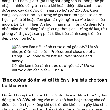
năng. Thứ năm, giá trị gia tăng bất động sản là không thể phủ
nhận – nhiều công trình sau khi hoàn thiện tiểu cảnh nước
dưới gốc cây đã được định giá cao hơn từ 20-30%. Cuối
cùng, đây còn là nơi lý tưởng để gia đình thư giãn, tổ chức
tiệc ngoài trời hoặc đơn giản là ngồi ngắm cá vào buổi chiều
muộn. Đá Cảnh Thiên An luôn nhấn mạnh rằng ưu điểm lớn
nhất nằm ở khả năng “sống” cùng thời gian – càng để lâu, rêu
phong và thực vật càng phát triển, tiểu cảnh càng trở nên
đẹp và có hồn hơn.
Có nên làm tiểu cảnh nước dưới gốc cây? Ưu và
nhược điểm cần biết – Hình 4
Tăng cường độ ẩm và cải thiện vi khí hậu cho toàn
bộ khu vườn
Độ ẩm không khí tại các khu vực đô thị Việt Nam thường dao
động từ 60-80%, nhưng vào mùa khô hạn hoặc trong nhà có
điều hòa liên tục, không khí dễ trở nên khô hanh gây khó chịu
cho da và đường hô hấp. Tiểu cảnh nước dưới gốc cây giải