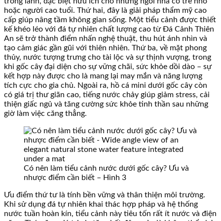
trong lành, đặc biệt hữu ích cho những ngôi nhà có trẻ nhỏ
hoặc người cao tuổi. Thứ hai, đây là giải pháp thẩm mỹ cao
cấp giúp nâng tầm không gian sống. Một tiểu cảnh được thiết
kế khéo léo với đá tự nhiên chất lượng cao từ Đá Cảnh Thiên
An sẽ trở thành điểm nhấn nghệ thuật, thu hút ánh nhìn và
tạo cảm giác gần gũi với thiên nhiên. Thứ ba, về mặt phong
thủy, nước tượng trưng cho tài lộc và sự thịnh vượng, trong
khi gốc cây đại diện cho sự vững chãi, sức khỏe dồi dào – sự
kết hợp này được cho là mang lại may mắn và năng lượng
tích cực cho gia chủ. Ngoài ra, hồ cá mini dưới gốc cây còn
có giá trị thư giãn cao, tiếng nước chảy giúp giảm stress, cải
thiện giấc ngủ và tăng cường sức khỏe tinh thần sau những
giờ làm việc căng thẳng.
Có nên làm tiểu cảnh nước dưới gốc cây? Ưu và
nhược điểm cần biết – Hình 3
Ưu điểm thứ tư là tính bền vững và thân thiện môi trường.
Khi sử dụng đá tự nhiên khai thác hợp pháp và hệ thống
nước tuần hoàn kín, tiểu cảnh này tiêu tốn rất ít nước và điện