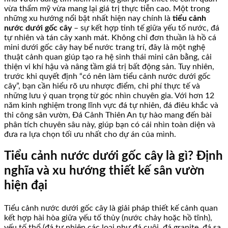
vừa thẩm mỹ vừa mang lại giá trị thực tiễn cao. Một trong
những xu hướng nổi bật nhất hiện nay chính là
tiểu cảnh
nước dưới gốc cây
– sự kết hợp tinh tế giữa yếu tố nước, đá
tự nhiên và tán cây xanh mát. Không chỉ đơn thuần là hồ cá
mini dưới gốc cây hay bể nước trang trí, đây là một nghệ
thuật cảnh quan giúp tạo ra hệ sinh thái mini cân bằng, cải
thiện vi khí hậu và nâng tầm giá trị bất động sản. Tuy nhiên,
trước khi quyết định “có nên làm tiểu cảnh nước dưới gốc
cây”, bạn cần hiểu rõ ưu nhược điểm, chi phí thực tế và
những lưu ý quan trọng từ góc nhìn chuyên gia. Với hơn 12
năm kinh nghiệm trong lĩnh vực đá tự nhiên, đá điêu khắc và
thi công sân vườn, Đá Cảnh Thiên An tự hào mang đến bài
phân tích chuyên sâu này, giúp bạn có cái nhìn toàn diện và
đưa ra lựa chọn tối ưu nhất cho dự án của mình.
Tiểu cảnh nước dưới gốc cây là gì? Định
nghĩa và xu hướng thiết kế sân vườn
hiện đại
Tiểu cảnh nước dưới gốc cây là giải pháp thiết kế cảnh quan
kết hợp hài hòa giữa yếu tố thủy (nước chảy hoặc hồ tĩnh),
yếu tố thổ (đá tự nhiên các loại như đá cuội, đá granite, đá sa