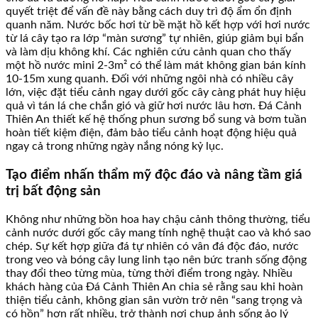
quyết triệt để vấn đề này bằng cách duy trì độ ẩm ổn định
quanh năm. Nước bốc hơi từ bề mặt hồ kết hợp với hơi nước
từ lá cây tạo ra lớp “màn sương” tự nhiên, giúp giảm bụi bẩn
và làm dịu không khí. Các nghiên cứu cảnh quan cho thấy
một hồ nước mini 2-3m² có thể làm mát không gian bán kính
10-15m xung quanh. Đối với những ngôi nhà có nhiều cây
lớn, việc đặt tiểu cảnh ngay dưới gốc cây càng phát huy hiệu
quả vì tán lá che chắn gió và giữ hơi nước lâu hơn. Đá Cảnh
Thiên An thiết kế hệ thống phun sương bổ sung và bơm tuần
hoàn tiết kiệm điện, đảm bảo tiểu cảnh hoạt động hiệu quả
ngay cả trong những ngày nắng nóng kỷ lục.
Tạo điểm nhấn thẩm mỹ độc đáo và nâng tầm giá
trị bất động sản
Không như những bồn hoa hay chậu cảnh thông thường, tiểu
cảnh nước dưới gốc cây mang tính nghệ thuật cao và khó sao
chép. Sự kết hợp giữa đá tự nhiên có vân đá độc đáo, nước
trong veo và bóng cây lung linh tạo nên bức tranh sống động
thay đổi theo từng mùa, từng thời điểm trong ngày. Nhiều
khách hàng của Đá Cảnh Thiên An chia sẻ rằng sau khi hoàn
thiện tiểu cảnh, không gian sân vườn trở nên “sang trọng và
có hồn” hơn rất nhiều, trở thành nơi chụp ảnh sống ảo lý