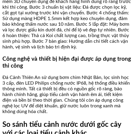
mềm 3D chuyên dụng để khách hàng hình dung rõ ràng trước
khi thi công. Bước 3 chuẩn bị vật liệu: Đá được chọn lọc kỹ,
cắt gọt tại xưởng trước khi vận chuyển. Bước 4 chống thấm:
Sử dụng màng HDPE 1.5mm kết hợp keo chuyên dụng, đảm
bảo không thấm nước sau 10 năm. Bước 5 lắp đặt: Máy bơm
và lọc được giấu kín dưới đá, chỉ để lộ vẻ đẹp tự nhiên. Bước
6 hoàn thiện: Thả cá Koi chất lượng cao, trồng thực vật thủy
sinh phù hợp. Bước 7 bàn giao: Hướng dẫn chi tiết cách vận
hành, vệ sinh và lịch bảo trì định kỳ.
Công nghệ và thiết bị hiện đại được áp dụng trong
thi công
Đá Cảnh Thiên An sử dụng bơm chìm Nhật Bản, lọc sinh học
3 cấp, đèn LED Philips chống nước IP68, hệ thống điều khiển
thông minh. Tất cả thiết bị đều có nguồn gốc rõ ràng, bảo
hành chính hãng, giúp tiểu cảnh vận hành êm ái, tiết kiệm
điện và bền bỉ theo thời gian. Chúng tôi còn áp dụng công
nghệ lọc UV để diệt khuẩn, giữ nước luôn trong xanh mà
không dùng hóa chất.
So sánh tiểu cảnh nước dưới gốc cây
với các loại tiểu cảnh khác