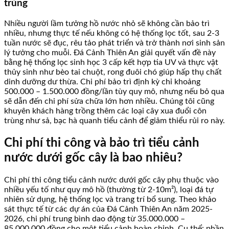
trùng
Nhiều người lầm tưởng hồ nước nhỏ sẽ không cần bảo trì
nhiều, nhưng thực tế nếu không có hệ thống lọc tốt, sau 2-3
tuần nước sẽ đục, rêu tảo phát triển và trở thành nơi sinh sản
lý tưởng cho muỗi. Đá Cảnh Thiên An giải quyết vấn đề này
bằng hệ thống lọc sinh học 3 cấp kết hợp tia UV và thực vật
thủy sinh như bèo tai chuột, rong đuôi chó giúp hấp thụ chất
dinh dưỡng dư thừa. Chi phí bảo trì định kỳ chỉ khoảng
500.000 – 1.500.000 đồng/lần tùy quy mô, nhưng nếu bỏ qua
sẽ dẫn đến chi phí sửa chữa lớn hơn nhiều. Chúng tôi cũng
khuyên khách hàng trồng thêm các loại cây xua đuổi côn
trùng như sả, bạc hà quanh tiểu cảnh để giảm thiểu rủi ro này.
Chi phí thi công và bảo trì tiểu cảnh
nước dưới gốc cây là bao nhiêu?
Chi phí thi công tiểu cảnh nước dưới gốc cây phụ thuộc vào
nhiều yếu tố như quy mô hồ (thường từ 2-10m²), loại đá tự
nhiên sử dụng, hệ thống lọc và trang trí bổ sung. Theo khảo
sát thực tế từ các dự án của Đá Cảnh Thiên An năm 2025-
2026, chi phí trung bình dao động từ 35.000.000 –
85.000.000 đồng cho một tiểu cảnh hoàn chỉnh. Cụ thể: phần