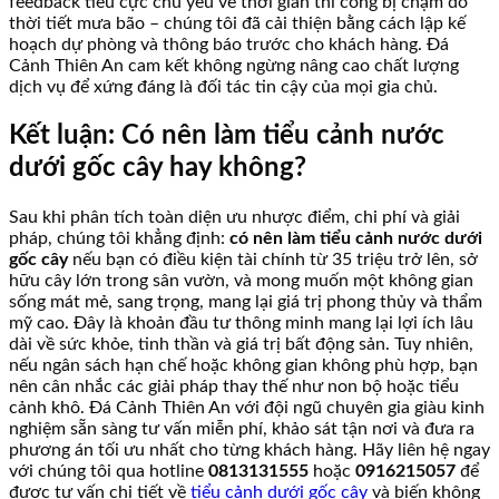
feedback tiêu cực chủ yếu về thời gian thi công bị chậm do
thời tiết mưa bão – chúng tôi đã cải thiện bằng cách lập kế
hoạch dự phòng và thông báo trước cho khách hàng. Đá
Cảnh Thiên An cam kết không ngừng nâng cao chất lượng
dịch vụ để xứng đáng là đối tác tin cậy của mọi gia chủ.
Kết luận: Có nên làm tiểu cảnh nước
dưới gốc cây hay không?
Sau khi phân tích toàn diện ưu nhược điểm, chi phí và giải
pháp, chúng tôi khẳng định:
có nên làm tiểu cảnh nước dưới
gốc cây
nếu bạn có điều kiện tài chính từ 35 triệu trở lên, sở
hữu cây lớn trong sân vườn, và mong muốn một không gian
sống mát mẻ, sang trọng, mang lại giá trị phong thủy và thẩm
mỹ cao. Đây là khoản đầu tư thông minh mang lại lợi ích lâu
dài về sức khỏe, tinh thần và giá trị bất động sản. Tuy nhiên,
nếu ngân sách hạn chế hoặc không gian không phù hợp, bạn
nên cân nhắc các giải pháp thay thế như non bộ hoặc tiểu
cảnh khô. Đá Cảnh Thiên An với đội ngũ chuyên gia giàu kinh
nghiệm sẵn sàng tư vấn miễn phí, khảo sát tận nơi và đưa ra
phương án tối ưu nhất cho từng khách hàng. Hãy liên hệ ngay
với chúng tôi qua hotline
0813131555
hoặc
0916215057
để
được tư vấn chi tiết về
tiểu cảnh dưới gốc cây
và biến không