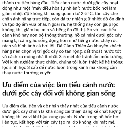
thành ưu tiên hàng đầu. Tiểu cảnh nước dưới gốc cây hoạt
động như một “máy điều hòa tự nhiên”: nước bốc hơi làm
giảm nhiệt độ không khí xung quanh từ 2-5°C, tán cây che
chắn ánh nắng trực tiếp, còn đá tự nhiên giữ nhiệt độ ổn định
và tạo độ ẩm vừa phải. Ngoài ra, hệ thống này còn giúp lọc
không khí, giảm bụi mịn và tiếng ồn đô thị. So với các tiểu
cảnh khô hay non bộ thông thường, hồ cá mini dưới gốc cây
mang lại cảm giác sống động hơn nhờ tiếng nước chảy róc
rách và hình ảnh cá bơi lội. Đá Cảnh Thiên An khuyên khách
hàng nên chọn vị trí gốc cây có tán rộng, đất thoát nước tốt
và cách xa móng nhà ít nhất 3-5 mét để tránh ẩm mốc tường.
Với kinh nghiệm thực chiến, chúng tôi luôn thiết kế hệ thống
lọc sinh học 3 cấp để nước luôn trong xanh mà không cần
thay nước thường xuyên.
Ưu điểm của việc làm tiểu cảnh nước
dưới gốc cây đối với không gian sống
Ưu điểm đầu tiên và dễ nhận thấy nhất của tiểu cảnh nước
dưới gốc cây chính là khả năng cải thiện đáng kể chất lượng
không khí và vi khí hậu xung quanh. Nước trong hồ bốc hơi
liên tục, kết hợp với tán cây tạo ra lớp không khí mát mẻ,