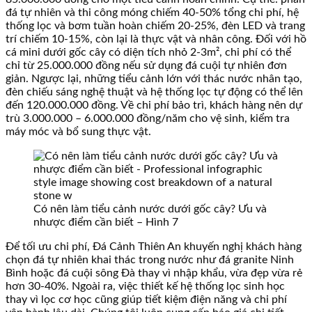
đá tự nhiên và thi công móng chiếm 40-50% tổng chi phí, hệ
thống lọc và bơm tuần hoàn chiếm 20-25%, đèn LED và trang
trí chiếm 10-15%, còn lại là thực vật và nhân công. Đối với hồ
cá mini dưới gốc cây có diện tích nhỏ 2-3m², chi phí có thể
chỉ từ 25.000.000 đồng nếu sử dụng đá cuội tự nhiên đơn
giản. Ngược lại, những tiểu cảnh lớn với thác nước nhân tạo,
đèn chiếu sáng nghệ thuật và hệ thống lọc tự động có thể lên
đến 120.000.000 đồng. Về chi phí bảo trì, khách hàng nên dự
trù 3.000.000 – 6.000.000 đồng/năm cho vệ sinh, kiểm tra
máy móc và bổ sung thực vật.
Có nên làm tiểu cảnh nước dưới gốc cây? Ưu và
nhược điểm cần biết – Hình 7
Để tối ưu chi phí, Đá Cảnh Thiên An khuyến nghị khách hàng
chọn đá tự nhiên khai thác trong nước như đá granite Ninh
Bình hoặc đá cuội sông Đà thay vì nhập khẩu, vừa đẹp vừa rẻ
hơn 30-40%. Ngoài ra, việc thiết kế hệ thống lọc sinh học
thay vì lọc cơ học cũng giúp tiết kiệm điện năng và chi phí