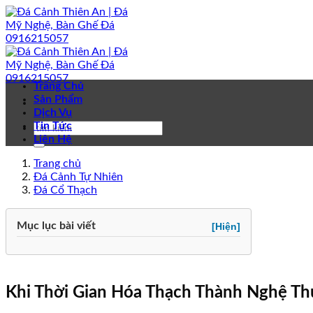
Bỏ
qua
nội
dung
Trang Chủ
Sản Phẩm
Dịch Vụ
Tin Tức
Liên Hệ
Trang chủ
Đá Cảnh Tự Nhiên
Đá Cổ Thạch
Mục lục bài viết
[Hiện]
Khi Thời Gian Hóa Thạch Thành Nghệ Th