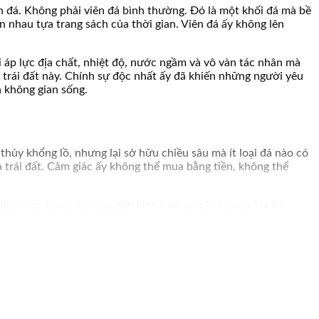
n đá. Không phải viên đá bình thường. Đó là một khối đá mà bề
 nhau tựa trang sách của thời gian. Viên đá ấy không lên
 áp lực địa chất, nhiệt độ, nước ngầm và vô vàn tác nhân mà
n trái đất này. Chính sự độc nhất ấy đã khiến những người yêu
h không gian sống.
thủy khổng lồ, nhưng lại sở hữu chiều sâu mà ít loại đá nào có
a trái đất. Cảm giác ấy không thể mua bằng tiền, không thể
lựa chọn hàng đầu của giới kiến trúc sư cảnh quan khi họ
góc ánh sáng phù hợp, bên cạnh một lùm cây xanh mát, sẽ tạo
nhận biết, phân loại, và cách đặt viên đá cổ thạch đúng vị trí
tiểu cảnh đã hoàn thiện, và cả những kinh nghiệm quý giá từ