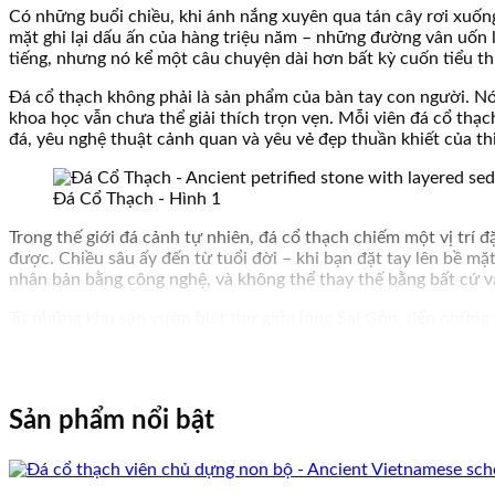
Có những buổi chiều, khi ánh nắng xuyên qua tán cây rơi xuống
mặt ghi lại dấu ấn của hàng triệu năm – những đường vân uốn l
tiếng, nhưng nó kể một câu chuyện dài hơn bất kỳ cuốn tiểu th
Đá cổ thạch không phải là sản phẩm của bàn tay con người. Nó 
khoa học vẫn chưa thể giải thích trọn vẹn. Mỗi viên đá cổ thạc
đá, yêu nghệ thuật cảnh quan và yêu vẻ đẹp thuần khiết của th
Đá Cổ Thạch - Hình 1
Trong thế giới đá cảnh tự nhiên, đá cổ thạch chiếm một vị trí 
được. Chiều sâu ấy đến từ tuổi đời – khi bạn đặt tay lên bề mặ
nhân bản bằng công nghệ, và không thể thay thế bằng bất cứ vậ
Từ những khu sân vườn biệt thự giữa lòng Sài Gòn, đến những k
muốn tạo ra một điểm nhấn vừa sang trọng vừa mang hồn thiên 
nên một bức tranh sống động mà không cần thêm bất kỳ sự tran
Sản phẩm nổi bật
Đá Cổ Thạch - Hình 2
Bài viết này là lời mời bạn cùng bước vào hành trình khám phá 
trong không gian sống để nó tỏa sáng đúng với giá trị vốn có.