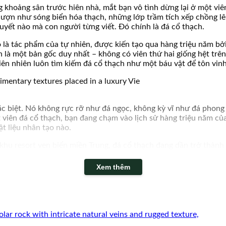
 khoảng sân trước hiên nhà, mắt bạn vô tình dừng lại ở một viê
ượn như sóng biển hóa thạch, những lớp trầm tích xếp chồng lên
uyết nào mà con người từng viết. Đó chính là đá cổ thạch.
là tác phẩm của tự nhiên, được kiến tạo qua hàng triệu năm bởi
h là một bản gốc duy nhất – không có viên thứ hai giống hệt trê
iên nhiên luôn tìm kiếm đá cổ thạch như một báu vật để tôn vin
đặc biệt. Nó không rực rỡ như đá ngọc, không kỳ vĩ như đá phong 
t viên đá cổ thạch, bạn đang chạm vào lịch sử hàng triệu năm củ
t liệu nhân tạo nào.
hu resort ven biển miền Trung, đá cổ thạch đang dần trở thành 
nhiên nguyên bản. Mỗi viên đá được đặt đúng vị trí, dưới một 
g trí nào.
Xem thêm
đá cổ thạch – từ câu chuyện hình thành trong lòng đất, đến cách 
 Hành trình ấy sẽ đi qua những khu sân vườn thực tế, những góc 