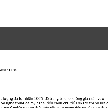
nhiên 100%
ất lượng đá tự nhiên 100% để trang trí cho không gian sân vườn 
 và nghệ thuật đá mỹ nghệ, tiểu cảnh chú tiểu đã trở thành lựa 
đựng ý nghĩa phong thủy sâu sắc giúp mang đến sự bình an thư 