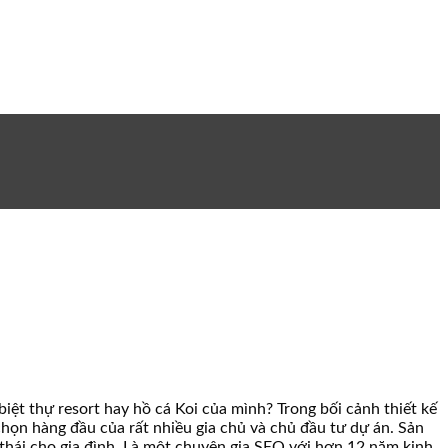
biệt thự resort hay hồ cá Koi của mình? Trong bối cảnh thiết kế
chọn hàng đầu của rất nhiều gia chủ và chủ đầu tư dự án. Sản
thái cho gia đình. Là một chuyên gia SEO với hơn 12 năm kinh