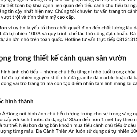
hi tiết toàn bộ khía cạnh liên quan đến tiểu cảnh chú tiểu từ ngu
áng tin cậy nhất hiện nay. Chúng tôi chuyên tư vấn trang trí cản
vượt trội và tính thẩm mỹ cao cấp.
đơn vị uy tín là yếu tố then chốt quyết định đến chất lượng lâu d
 đá tự nhiên 100% và quy trình chế tác thủ công đạt chuẩn. Đá 
 dự án lớn nhỏ trên toàn quốc. Hotline tư vấn trực tiếp 08131
trọng trong thiết kế cảnh quan sân vườn
c hình ảnh chú tiểu – những chú tiểu tăng ni nhỏ tuổi trong chùa
ừ đá tự nhiên nguyên khối như đá granite đá marble hoặc đá b
 đóng vai trò trang trí mà còn tạo điểm nhấn tâm linh mang lại c
ốc hình thành
 Á Đông nơi hình ảnh chú tiểu tượng trưng cho sự trong sáng ngâ
 cấp với kích thước đa dạng từ 30cm đến hơn 1 mét tùy theo n
và tư thế. Nếu bạn đang băn khoăn mua tiểu cảnh chú tiểu ở đâu
t lượng từng mẫu. Đá Cảnh Thiên An luôn sử dụng đá tự nhiên 10