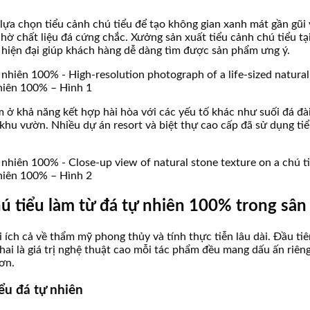
lựa chọn tiểu cảnh chú tiểu để tạo không gian xanh mát gần gũi
hờ chất liệu đá cứng chắc. Xưởng sản xuất tiểu cảnh chú tiểu t
 hiện đại giúp khách hàng dễ dàng tìm được sản phẩm ưng ý.
nhiên 100% – Hình 1
ằm ở khả năng kết hợp hài hòa với các yếu tố khác như suối đá 
ộ khu vườn. Nhiều dự án resort và biệt thự cao cấp đã sử dụng t
nhiên 100% – Hình 2
chú tiểu làm từ đá tự nhiên 100% trong sâ
ợi ích cả về thẩm mỹ phong thủy và tính thực tiễn lâu dài. Đầu t
 hai là giá trị nghệ thuật cao mỗi tác phẩm đều mang dấu ấn riê
ơn.
ểu đá tự nhiên