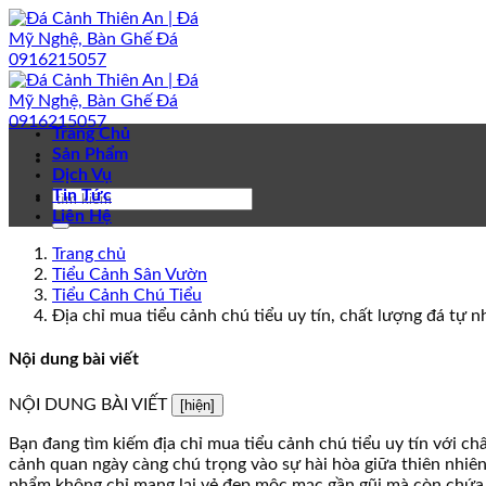
Bỏ
qua
nội
dung
Trang Chủ
Sản Phẩm
Dịch Vụ
Tin Tức
Liên Hệ
Trang chủ
Tiểu Cảnh Sân Vườn
Tiểu Cảnh Chú Tiểu
Địa chỉ mua tiểu cảnh chú tiểu uy tín, chất lượng đá tự 
Nội dung bài viết
NỘI DUNG BÀI VIẾT
[hiện]
Bạn đang tìm kiếm địa chỉ mua tiểu cảnh chú tiểu uy tín với ch
cảnh quan ngày càng chú trọng vào sự hài hòa giữa thiên nhiên
phẩm không chỉ mang lại vẻ đẹp mộc mạc gần gũi mà còn chứa 