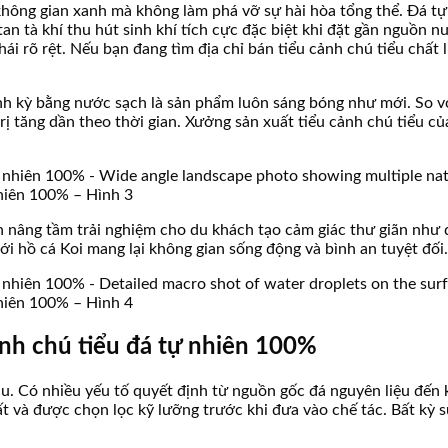
không gian xanh mà không làm phá vỡ sự hài hòa tổng thể. Đá tự
n tà khí thu hút sinh khí tích cực đặc biệt khi đặt gần nguồn nư
hái rõ rệt. Nếu bạn đang tìm địa chỉ bán tiểu cảnh chú tiểu chất
 định kỳ bằng nước sạch là sản phẩm luôn sáng bóng như mới. So v
rị tăng dần theo thời gian. Xưởng sản xuất tiểu cảnh chú tiểu của
nhiên 100% – Hình 3
ần nâng tầm trải nghiệm cho du khách tạo cảm giác thư giãn như
ới hồ cá Koi mang lại không gian sống động và bình an tuyệt đối.
nhiên 100% – Hình 4
ảnh chú tiểu đá tự nhiên 100%
u. Có nhiều yếu tố quyết định từ nguồn gốc đá nguyên liệu đến 
t và được chọn lọc kỹ lưỡng trước khi đưa vào chế tác. Bất kỳ s