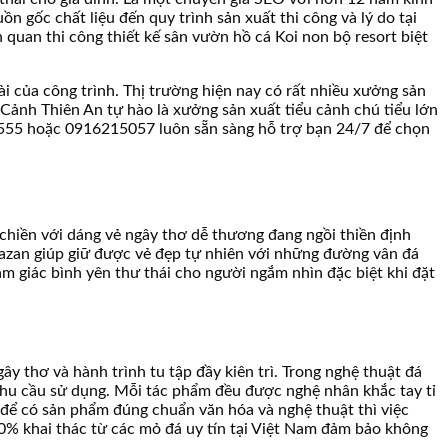
ồn gốc chất liệu đến quy trình sản xuất thi công và lý do tại
h quan thi công thiết kế sân vườn hồ cá Koi non bộ resort biệt
ài của công trình. Thị trường hiện nay có rất nhiều xưởng sản
Cảnh Thiên An tự hào là xưởng sản xuất tiểu cảnh chú tiểu lớn
31555 hoặc 0916215057 luôn sẵn sàng hỗ trợ bạn 24/7 để chọn
 chiền với dáng vẻ ngây thơ dễ thương đang ngồi thiền định
azan giúp giữ được vẻ đẹp tự nhiên với những đường vân đá
ảm giác bình yên thư thái cho người ngắm nhìn đặc biệt khi đặt
y thơ và hành trình tu tập đầy kiên trì. Trong nghệ thuật đá
hu cầu sử dụng. Mỗi tác phẩm đều được nghệ nhân khắc tay tỉ
 để có sản phẩm đúng chuẩn văn hóa và nghệ thuật thì việc
0% khai thác từ các mỏ đá uy tín tại Việt Nam đảm bảo không