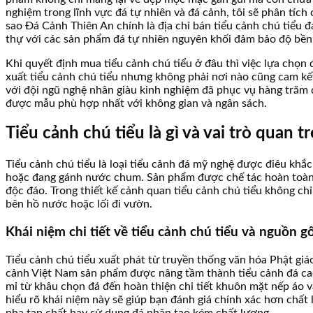
nghiệm trong lĩnh vực đá tự nhiên và đá cảnh, tôi sẽ phân tích c
sao Đá Cảnh Thiên An chính là địa chỉ bán tiểu cảnh chú tiểu đ
thự với các sản phẩm đá tự nhiên nguyên khối đảm bảo độ bền 
Khi quyết định mua tiểu cảnh chú tiểu ở đâu thì việc lựa chọn 
xuất tiểu cảnh chú tiểu nhưng không phải nơi nào cũng cam kết
với đội ngũ nghệ nhân giàu kinh nghiệm đã phục vụ hàng trăm
được mẫu phù hợp nhất với không gian và ngân sách.
Tiểu cảnh chú tiểu là gì và vai trò quan 
Tiểu cảnh chú tiểu là loại tiểu cảnh đá mỹ nghệ được điêu khắ
hoặc đang gánh nước chum. Sản phẩm được chế tác hoàn toàn t
độc đáo. Trong thiết kế cảnh quan tiểu cảnh chú tiểu không chỉ
bên hồ nước hoặc lối đi vườn.
Khái niệm chi tiết về tiểu cảnh chú tiểu và nguồn g
Tiểu cảnh chú tiểu xuất phát từ truyền thống văn hóa Phật giáo
cảnh Việt Nam sản phẩm được nâng tầm thành tiểu cảnh đá cao
mỉ từ khâu chọn đá đến hoàn thiện chi tiết khuôn mặt nếp áo 
hiểu rõ khái niệm này sẽ giúp bạn đánh giá chính xác hơn chấ
pha tạp chất hay sử dụng đá nhân tạo kém chất lượng.