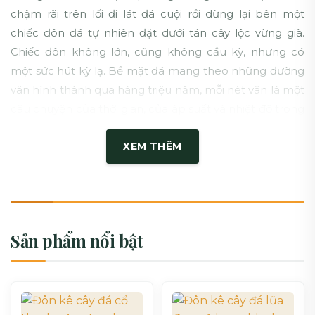
chậm rãi trên lối đi lát đá cuội rồi dừng lại bên một
chiếc đôn đá tự nhiên đặt dưới tán cây lộc vừng già.
Chiếc đôn không lớn, cũng không cầu kỳ, nhưng có
một sức hút kỳ lạ. Bề mặt đá mang theo những đường
vân hình thành qua hàng triệu năm, mỗi nét vân là một
câu chuyện của thời gian, của áp suất và nhiệt độ trong
lòng đất. Bạn đặt tay lên mặt đôn, cảm nhận độ mát
XEM THÊM
lạnh thanh khiết của đá nguyên khối, và chợt nhận ra
rằng đây không chỉ là một vật dụng – mà là một tác
phẩm nghệ thuật mà thiên nhiên đã kiên nhẫn hoàn
thiện suốt hàng triệu năm trước khi đến tay thợ đá.
Sản phẩm nổi bật
Đôn đá tự nhiên, trong không gian sân vườn Việt Nam
hiện đại, đang dần trở thành một biểu tượng của sự tinh
tế và đẳng cấp. Không phải vì nó đắt đỏ hay xa hoa, mà
bởi nó mang đến một cảm giác hoàn toàn khác biệt so
với bất kỳ vật liệu nhân tạo nào. Mỗi chiếc đôn đá là duy