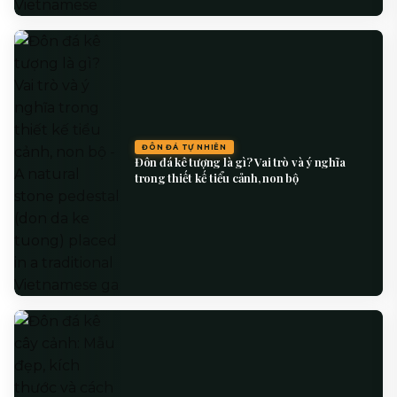
nghiệm thị giác sống động mà không vật liệu nhân tạo
nào có thể mang lại.
Đôn Đá Tự Nhiên - Hình 4
ĐÔN ĐÁ TỰ NHIÊN
Đôn đá kê tượng là gì? Vai trò và ý nghĩa
Khi bạn đặt tay lên bề mặt đôn đá, cảm giác đầu tiên là
trong thiết kế tiểu cảnh, non bộ
sự mát lạnh dễ chịu – đặc biệt trong những ngày hè oi
bức, bề mặt đá vẫn giữ được nhiệt độ thấp hơn nhiều
so với môi trường xung quanh. Bề mặt có thể được gia
công theo nhiều cách: mài nhẵn bóng để tôn lên
đường vân tự nhiên, đục mộc để giữ nguyên vẻ thô
mộc hoang sơ, hoặc chải xước tạo hiệu ứng cổ kính.
Mỗi cách gia công mang đến một tính cách riêng cho
chiếc đôn đá, phù hợp với từng phong cách thiết kế
khác nhau.