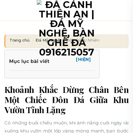
Bỏ
qua
nội
dung
Trang chủ
Đá Mỹ Nghệ
Đôn Đá Tự Nhiên
[HIỆN]
Mục lục bài viết
Khoảnh Khắc Dừng Chân Bên
Một Chiếc Đôn Đá Giữa Khu
Vườn Tĩnh Lặng
Có những buổi chiều muộn, khi ánh nắng cuối ngày rải
xuống khu vườn một lớp vàng mỏng manh, bạn bước