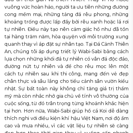
vuông vức hoàn hảo, người ta ưu tiên những đường
cong mềm mại, những tảng đá rêu phong, những
khoảng trống được lấp đầy bởi rêu xanh hoặc lá rơi
tự nhiên. Điều này tạo nên cảm giác hồ như đã tồn
tại hàng trăm năm, hòa quyện với môi trường xung
quanh thay vì áp đặt sự nhân tạo. Tại Đá Cảnh Thiên
An, chúng tôi áp dụng triết lý Wabi-Sabi bằng cách
lựa chọn những khối đá tự nhiên có vân đá độc đáo,
đường nứt tự nhiên và để cho rêu mọc lên một
cách tự nhiên sau khi thi công, mang đến vẻ đẹp
chân thực và sâu lắng cho tiểu cảnh sân vườn kiểu
nhật. Sự bất toàn này không chỉ tăng giá trị thẩm
mỹ mà còn nhắc nhở gia chủ về tính vô thường của
cuộc sống, từ đó trân trọng từng khoảnh khắc hiện
tại hơn. Hơn nữa, Wabi-Sabi giúp hồ cá Koi dễ dàng
thích nghi với điều kiện khí hậu Việt Nam, nơi độ ẩm
cao và mưa nhiều, vì các vật liệu tự nhiên sẽ càng