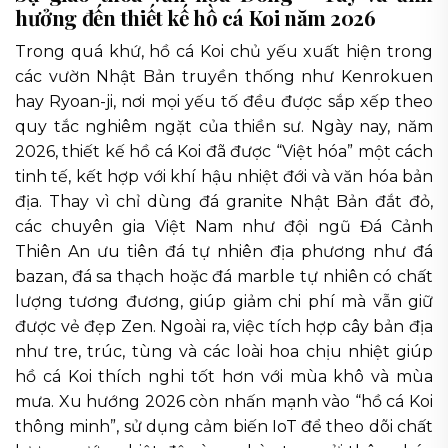
hưởng đến thiết kế hồ cá Koi năm 2026
Trong quá khứ, hồ cá Koi chủ yếu xuất hiện trong
các vườn Nhật Bản truyền thống như Kenrokuen
hay Ryoan-ji, nơi mọi yếu tố đều được sắp xếp theo
quy tắc nghiêm ngặt của thiền sư. Ngày nay, năm
2026, thiết kế hồ cá Koi đã được “Việt hóa” một cách
tinh tế, kết hợp với khí hậu nhiệt đới và văn hóa bản
địa. Thay vì chỉ dùng đá granite Nhật Bản đắt đỏ,
các chuyên gia Việt Nam như đội ngũ Đá Cảnh
Thiên An ưu tiên đá tự nhiên địa phương như đá
bazan, đá sa thạch hoặc đá marble tự nhiên có chất
lượng tương đương, giúp giảm chi phí mà vẫn giữ
được vẻ đẹp Zen. Ngoài ra, việc tích hợp cây bản địa
như tre, trúc, tùng và các loài hoa chịu nhiệt giúp
hồ cá Koi thích nghi tốt hơn với mùa khô và mùa
mưa. Xu hướng 2026 còn nhấn mạnh vào “hồ cá Koi
thông minh”, sử dụng cảm biến IoT để theo dõi chất