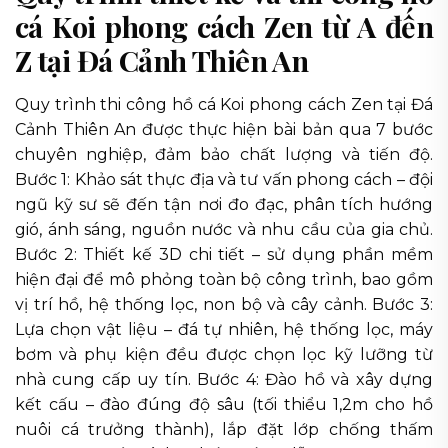
cá Koi phong cách Zen từ A đến
Z tại Đá Cảnh Thiên An
Quy trình thi công hồ cá Koi phong cách Zen tại Đá
Cảnh Thiên An được thực hiện bài bản qua 7 bước
chuyên nghiệp, đảm bảo chất lượng và tiến độ.
Bước 1: Khảo sát thực địa và tư vấn phong cách – đội
ngũ kỹ sư sẽ đến tận nơi đo đạc, phân tích hướng
gió, ánh sáng, nguồn nước và nhu cầu của gia chủ.
Bước 2: Thiết kế 3D chi tiết – sử dụng phần mềm
hiện đại để mô phỏng toàn bộ công trình, bao gồm
vị trí hồ, hệ thống lọc, non bộ và cây cảnh. Bước 3:
Lựa chọn vật liệu – đá tự nhiên, hệ thống lọc, máy
bơm và phụ kiện đều được chọn lọc kỹ lưỡng từ
nhà cung cấp uy tín. Bước 4: Đào hồ và xây dựng
kết cấu – đào đúng độ sâu (tối thiểu 1,2m cho hồ
nuôi cá trưởng thành), lắp đặt lớp chống thấm