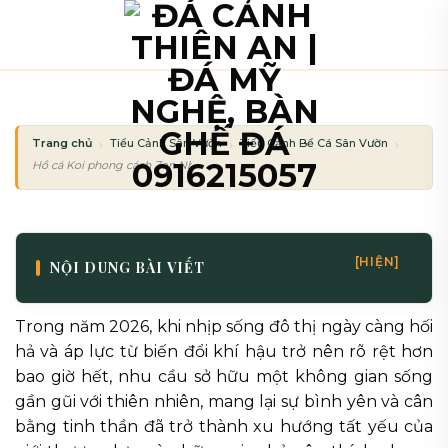
Bỏ
qua
nội
dung
Trang chủ
Tiểu Cảnh Sân Vườn
Tiểu Cảnh Bể Cá Sân Vườn
Hồ cá Koi phong cách Zen Nhật Bản: Đỉnh cao tiểu cảnh sân vườn 2026
[HIỆN]
NỘI DUNG BÀI VIẾT
Trong năm 2026, khi nhịp sống đô thị ngày càng hối
hả và áp lực từ biến đổi khí hậu trở nên rõ rệt hơn
bao giờ hết, nhu cầu sở hữu một không gian sống
gần gũi với thiên nhiên, mang lại sự bình yên và cân
bằng tinh thần đã trở thành xu hướng tất yếu của