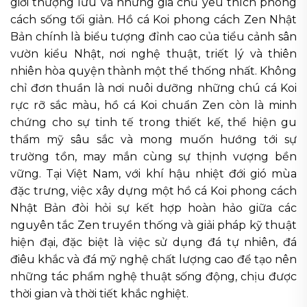
giới thượng lưu và những gia chủ yêu thích phong
cách sống tối giản. Hồ cá Koi phong cách Zen Nhật
Bản chính là biểu tượng đỉnh cao của tiểu cảnh sân
vườn kiểu Nhật, nơi nghệ thuật, triết lý và thiên
nhiên hòa quyện thành một thể thống nhất. Không
chỉ đơn thuần là nơi nuôi dưỡng những chú cá Koi
rực rỡ sắc màu, hồ cá Koi chuẩn Zen còn là minh
chứng cho sự tinh tế trong thiết kế, thể hiện gu
thẩm mỹ sâu sắc và mong muốn hướng tới sự
trường tồn, may mắn cùng sự thịnh vượng bền
vững. Tại Việt Nam, với khí hậu nhiệt đới gió mùa
đặc trưng, việc xây dựng một hồ cá Koi phong cách
Nhật Bản đòi hỏi sự kết hợp hoàn hảo giữa các
nguyên tắc Zen truyền thống và giải pháp kỹ thuật
hiện đại, đặc biệt là việc sử dụng đá tự nhiên, đá
điêu khắc và đá mỹ nghệ chất lượng cao để tạo nên
những tác phẩm nghệ thuật sống động, chịu được
thời gian và thời tiết khắc nghiệt.