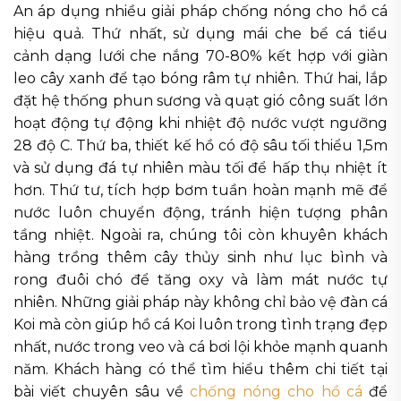
An áp dụng nhiều giải pháp chống nóng cho hồ cá
hiệu quả. Thứ nhất, sử dụng mái che bể cá tiểu
cảnh dạng lưới che nắng 70-80% kết hợp với giàn
leo cây xanh để tạo bóng râm tự nhiên. Thứ hai, lắp
đặt hệ thống phun sương và quạt gió công suất lớn
hoạt động tự động khi nhiệt độ nước vượt ngưỡng
28 độ C. Thứ ba, thiết kế hồ có độ sâu tối thiểu 1,5m
và sử dụng đá tự nhiên màu tối để hấp thụ nhiệt ít
hơn. Thứ tư, tích hợp bơm tuần hoàn mạnh mẽ để
nước luôn chuyển động, tránh hiện tượng phân
tầng nhiệt. Ngoài ra, chúng tôi còn khuyên khách
hàng trồng thêm cây thủy sinh như lục bình và
rong đuôi chó để tăng oxy và làm mát nước tự
nhiên. Những giải pháp này không chỉ bảo vệ đàn cá
Koi mà còn giúp hồ cá Koi luôn trong tình trạng đẹp
nhất, nước trong veo và cá bơi lội khỏe mạnh quanh
năm. Khách hàng có thể tìm hiểu thêm chi tiết tại
bài viết chuyên sâu về
chống nóng cho hồ cá
để