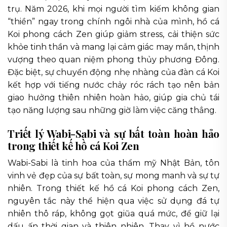
trụ. Năm 2026, khi mọi người tìm kiếm không gian
“thiền” ngay trong chính ngôi nhà của mình, hồ cá
Koi phong cách Zen giúp giảm stress, cải thiện sức
khỏe tinh thần và mang lại cảm giác may mắn, thịnh
vượng theo quan niệm phong thủy phương Đông.
Đặc biệt, sự chuyển động nhẹ nhàng của đàn cá Koi
kết hợp với tiếng nước chảy róc rách tạo nên bản
giao hưởng thiên nhiên hoàn hảo, giúp gia chủ tái
tạo năng lượng sau những giờ làm việc căng thẳng.
Triết lý Wabi-Sabi và sự bất toàn hoàn hảo
trong thiết kế hồ cá Koi Zen
Wabi-Sabi là tinh hoa của thẩm mỹ Nhật Bản, tôn
vinh vẻ đẹp của sự bất toàn, sự mong manh và sự tự
nhiên. Trong thiết kế hồ cá Koi phong cách Zen,
nguyên tắc này thể hiện qua việc sử dụng đá tự
nhiên thô ráp, không gọt giũa quá mức, để giữ lại
dấu ấn thời gian và thiên nhiên. Thay vì hồ nước