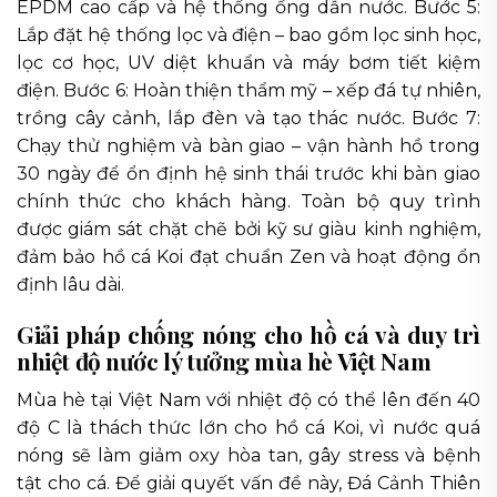
EPDM cao cấp và hệ thống ống dẫn nước. Bước 5:
Lắp đặt hệ thống lọc và điện – bao gồm lọc sinh học,
lọc cơ học, UV diệt khuẩn và máy bơm tiết kiệm
điện. Bước 6: Hoàn thiện thẩm mỹ – xếp đá tự nhiên,
trồng cây cảnh, lắp đèn và tạo thác nước. Bước 7:
Chạy thử nghiệm và bàn giao – vận hành hồ trong
30 ngày để ổn định hệ sinh thái trước khi bàn giao
chính thức cho khách hàng. Toàn bộ quy trình
được giám sát chặt chẽ bởi kỹ sư giàu kinh nghiệm,
đảm bảo hồ cá Koi đạt chuẩn Zen và hoạt động ổn
định lâu dài.
Giải pháp chống nóng cho hồ cá và duy trì
nhiệt độ nước lý tưởng mùa hè Việt Nam
Mùa hè tại Việt Nam với nhiệt độ có thể lên đến 40
độ C là thách thức lớn cho hồ cá Koi, vì nước quá
nóng sẽ làm giảm oxy hòa tan, gây stress và bệnh
tật cho cá. Để giải quyết vấn đề này, Đá Cảnh Thiên