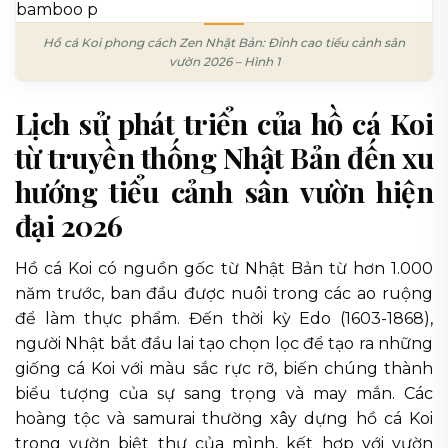
Hồ cá Koi phong cách Zen Nhật Bản: Đỉnh cao tiểu cảnh sân
vườn 2026 – Hình 1
Lịch sử phát triển của hồ cá Koi
từ truyền thống Nhật Bản đến xu
hướng tiểu cảnh sân vườn hiện
đại 2026
Hồ cá Koi có nguồn gốc từ Nhật Bản từ hơn 1.000
năm trước, ban đầu được nuôi trong các ao ruộng
để làm thực phẩm. Đến thời kỳ Edo (1603-1868),
người Nhật bắt đầu lai tạo chọn lọc để tạo ra những
giống cá Koi với màu sắc rực rỡ, biến chúng thành
biểu tượng của sự sang trọng và may mắn. Các
hoàng tộc và samurai thường xây dựng hồ cá Koi
trong vườn biệt thự của mình, kết hợp với vườn