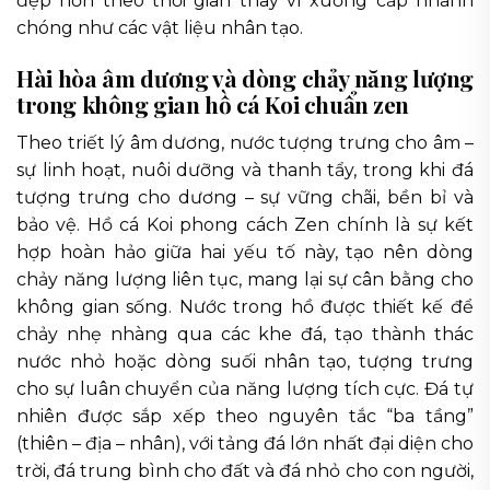
đẹp hơn theo thời gian thay vì xuống cấp nhanh
chóng như các vật liệu nhân tạo.
Hài hòa âm dương và dòng chảy năng lượng
trong không gian hồ cá Koi chuẩn zen
Theo triết lý âm dương, nước tượng trưng cho âm –
sự linh hoạt, nuôi dưỡng và thanh tẩy, trong khi đá
tượng trưng cho dương – sự vững chãi, bền bỉ và
bảo vệ. Hồ cá Koi phong cách Zen chính là sự kết
hợp hoàn hảo giữa hai yếu tố này, tạo nên dòng
chảy năng lượng liên tục, mang lại sự cân bằng cho
không gian sống. Nước trong hồ được thiết kế để
chảy nhẹ nhàng qua các khe đá, tạo thành thác
nước nhỏ hoặc dòng suối nhân tạo, tượng trưng
cho sự luân chuyển của năng lượng tích cực. Đá tự
nhiên được sắp xếp theo nguyên tắc “ba tầng”
(thiên – địa – nhân), với tảng đá lớn nhất đại diện cho
trời, đá trung bình cho đất và đá nhỏ cho con người,