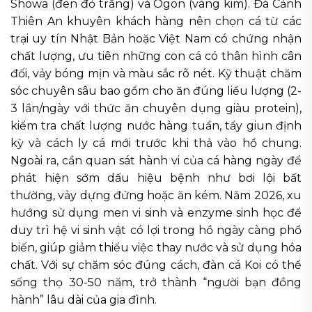
Showa (đen đỏ trắng) và Ogon (vàng kim). Đá Cảnh
Thiên An khuyên khách hàng nên chọn cá từ các
trại uy tín Nhật Bản hoặc Việt Nam có chứng nhận
chất lượng, ưu tiên những con cá có thân hình cân
đối, vảy bóng mịn và màu sắc rõ nét. Kỹ thuật chăm
sóc chuyên sâu bao gồm cho ăn đúng liều lượng (2-
3 lần/ngày với thức ăn chuyên dụng giàu protein),
kiểm tra chất lượng nước hàng tuần, tẩy giun định
kỳ và cách ly cá mới trước khi thả vào hồ chung.
Ngoài ra, cần quan sát hành vi của cá hàng ngày để
phát hiện sớm dấu hiệu bệnh như bơi lội bất
thường, vảy dựng đứng hoặc ăn kém. Năm 2026, xu
hướng sử dụng men vi sinh và enzyme sinh học để
duy trì hệ vi sinh vật có lợi trong hồ ngày càng phổ
biến, giúp giảm thiểu việc thay nước và sử dụng hóa
chất. Với sự chăm sóc đúng cách, đàn cá Koi có thể
sống thọ 30-50 năm, trở thành “người bạn đồng
hành” lâu dài của gia đình.