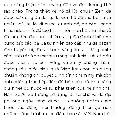
qua hàng triệu năm, mang đến vẻ đẹp không thể
sao chép. Trong thiết kế hồ cá Koi chuẩn Zen, đá
được sử dụng đa dạng: đá viền hồ để tạo bờ rìa tự
nhiên, đá lát lối đi xung quanh hồ, đá xếp thành
thác nước nhỏ, đá tạo thành hòn non bộ thu nhỏ và
đá làm đèn đá (toro) chiếu sáng. Đá Cảnh Thiên An
cung cấp các loại đá tự nhiên cao cấp như đá bazan
đen huyền bí, đá sa thạch vàng ấm áp, đá granite
xám tinh tế và đá marble trắng tinh khiết, tất cả đều
được khai thác bền vững và xử lý chống thấm,
chống rêu mốc hiệu quả. Việc lựa chọn đá đúng
chuẩn không chỉ quyết định tính thẩm mỹ mà còn
ảnh hưởng trực tiếp đến độ bền của hồ, khả năng
giữ nhiệt độ nước và sự phát triển của hệ sinh thái.
Năm 2026, xu hướng sử dụng đá tái chế và đá địa
phương ngày càng được ưa chuộng nhằm giảm
thiểu tác động môi trường, đồng thời tạo nên
những công trình mang đậm bản sắc Việt Nam kết