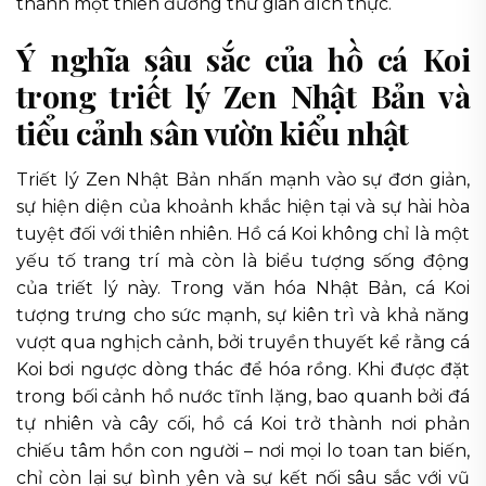
thành một thiên đường thư giãn đích thực.
Ý nghĩa sâu sắc của hồ cá Koi
trong triết lý Zen Nhật Bản và
tiểu cảnh sân vườn kiểu nhật
Triết lý Zen Nhật Bản nhấn mạnh vào sự đơn giản,
sự hiện diện của khoảnh khắc hiện tại và sự hài hòa
tuyệt đối với thiên nhiên. Hồ cá Koi không chỉ là một
yếu tố trang trí mà còn là biểu tượng sống động
của triết lý này. Trong văn hóa Nhật Bản, cá Koi
tượng trưng cho sức mạnh, sự kiên trì và khả năng
vượt qua nghịch cảnh, bởi truyền thuyết kể rằng cá
Koi bơi ngược dòng thác để hóa rồng. Khi được đặt
trong bối cảnh hồ nước tĩnh lặng, bao quanh bởi đá
tự nhiên và cây cối, hồ cá Koi trở thành nơi phản
chiếu tâm hồn con người – nơi mọi lo toan tan biến,
chỉ còn lại sự bình yên và sự kết nối sâu sắc với vũ