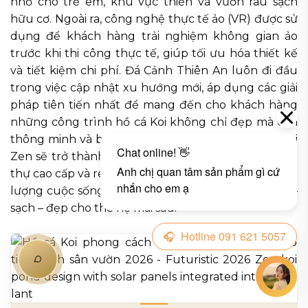
nhỏ cho trẻ em, khu vực thiền và vườn rau sạch
hữu cơ. Ngoài ra, công nghệ thực tế ảo (VR) được sử
dụng để khách hàng trải nghiệm không gian ảo
trước khi thi công thực tế, giúp tối ưu hóa thiết kế
và tiết kiệm chi phí. Đá Cảnh Thiên An luôn đi đầu
trong việc cập nhật xu hướng mới, áp dụng các giải
pháp tiên tiến nhất để mang đến cho khách hàng
những công trình hồ cá Koi không chỉ đẹp mà còn
thông minh và bền vững. Trong tương lai, hồ cá Koi
Zen sẽ trở thành tiêu chuẩn bắt buộc cho mọi biệt
thự cao cấp và resort 5 sao, góp phần nâng tầm chất
lượng cuộc sống và bảo vệ môi trường sống xanh –
sạch – đẹp cho thế hệ mai sau.