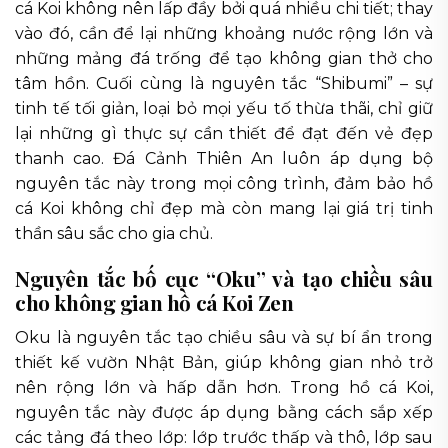
cá Koi không nên lấp đầy bởi quá nhiều chi tiết; thay
vào đó, cần để lại những khoảng nước rộng lớn và
những mảng đá trống để tạo không gian thở cho
tâm hồn. Cuối cùng là nguyên tắc “Shibumi” – sự
tinh tế tối giản, loại bỏ mọi yếu tố thừa thãi, chỉ giữ
lại những gì thực sự cần thiết để đạt đến vẻ đẹp
thanh cao. Đá Cảnh Thiên An luôn áp dụng bộ
nguyên tắc này trong mọi công trình, đảm bảo hồ
cá Koi không chỉ đẹp mà còn mang lại giá trị tinh
thần sâu sắc cho gia chủ.
Nguyên tắc bố cục “Oku” và tạo chiều sâu
cho không gian hồ cá Koi Zen
Oku là nguyên tắc tạo chiều sâu và sự bí ẩn trong
thiết kế vườn Nhật Bản, giúp không gian nhỏ trở
nên rộng lớn và hấp dẫn hơn. Trong hồ cá Koi,
nguyên tắc này được áp dụng bằng cách sắp xếp
các tảng đá theo lớp: lớp trước thấp và thô, lớp sau