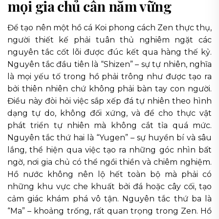
mọi gia chủ cần nắm vững
Để tạo nên một hồ cá Koi phong cách Zen thực thụ,
người thiết kế phải tuân thủ nghiêm ngặt các
nguyên tắc cốt lõi được đúc kết qua hàng thế kỷ.
Nguyên tắc đầu tiên là “Shizen” – sự tự nhiên, nghĩa
là mọi yếu tố trong hồ phải trông như được tạo ra
bởi thiên nhiên chứ không phải bàn tay con người.
Điều này đòi hỏi việc sắp xếp đá tự nhiên theo hình
dạng tự do, không đối xứng, và để cho thực vật
phát triển tự nhiên mà không cắt tỉa quá mức.
Nguyên tắc thứ hai là “Yugen” – sự huyền bí và sâu
lắng, thể hiện qua việc tạo ra những góc nhìn bất
ngờ, nơi gia chủ có thể ngồi thiền và chiêm nghiệm.
Hồ nước không nên lộ hết toàn bộ mà phải có
những khu vực che khuất bởi đá hoặc cây cối, tạo
cảm giác khám phá vô tận. Nguyên tắc thứ ba là
“Ma” – khoảng trống, rất quan trọng trong Zen. Hồ