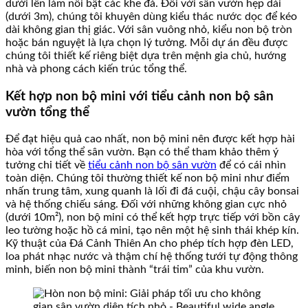
dưới lên làm nổi bật các khe đá. Đối với sân vườn hẹp dài
(dưới 3m), chúng tôi khuyên dùng kiểu thác nước dọc để kéo
dài không gian thị giác. Với sân vuông nhỏ, kiểu non bộ tròn
hoặc bán nguyệt là lựa chọn lý tưởng. Mỗi dự án đều được
chúng tôi thiết kế riêng biệt dựa trên mệnh gia chủ, hướng
nhà và phong cách kiến trúc tổng thể.
Kết hợp non bộ mini với tiểu cảnh non bộ sân
vườn tổng thể
Để đạt hiệu quả cao nhất, non bộ mini nên được kết hợp hài
hòa với tổng thể sân vườn. Bạn có thể tham khảo thêm ý
tưởng chi tiết về
tiểu cảnh non bộ sân vườn
để có cái nhìn
toàn diện. Chúng tôi thường thiết kế non bộ mini như điểm
nhấn trung tâm, xung quanh là lối đi đá cuội, chậu cây bonsai
và hệ thống chiếu sáng. Đối với những không gian cực nhỏ
(dưới 10m²), non bộ mini có thể kết hợp trực tiếp với bồn cây
leo tường hoặc hồ cá mini, tạo nên một hệ sinh thái khép kín.
Kỹ thuật của Đá Cảnh Thiên An cho phép tích hợp đèn LED,
loa phát nhạc nước và thậm chí hệ thống tưới tự động thông
minh, biến non bộ mini thành “trái tim” của khu vườn.