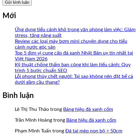
Mới
Ứng dụng tiểu cảnh khô trong văn phòng làm việc: Giảm
stress, tăng năng suất
Review các loại máy bơm mini chuyên dụng cho tiểu
cảnh nước góc sân
Top 5 đơn vị cung cấp đá xanh Nhật Bản uy tín nhất tại
Việt Nam 2026
Kỹ thuật chống thấm ban công khi làm tiểu cảnh: Quy
trình 5 bước chuẩn SEO
Lỗi phong thủy chết người: Tại sao không nên đặt bể cá
dưới gầm cầu thang?
Bình luận
Lê Thị Thu Thảo
trong
Bảng hiệu đá xanh cốm
Trần Minh Hoàng
trong
Bảng hiệu đá xanh cốm
Phạm Minh Tuấn
trong
Đá tai mèo non bộ > 50cm