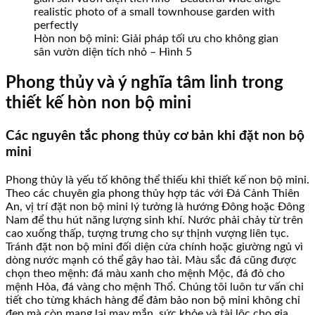
Hòn non bộ mini: Giải pháp tối ưu cho không gian
sân vườn diện tích nhỏ – Hình 5
Phong thủy và ý nghĩa tâm linh trong
thiết kế hòn non bộ mini
Các nguyên tắc phong thủy cơ bản khi đặt non bộ
mini
Phong thủy là yếu tố không thể thiếu khi thiết kế non bộ mini.
Theo các chuyên gia phong thủy hợp tác với Đá Cảnh Thiên
An, vị trí đặt non bộ mini lý tưởng là hướng Đông hoặc Đông
Nam để thu hút năng lượng sinh khí. Nước phải chảy từ trên
cao xuống thấp, tượng trưng cho sự thịnh vượng liên tục.
Tránh đặt non bộ mini đối diện cửa chính hoặc giường ngủ vì
dòng nước mạnh có thể gây hao tài. Màu sắc đá cũng được
chọn theo mệnh: đá màu xanh cho mệnh Mộc, đá đỏ cho
mệnh Hỏa, đá vàng cho mệnh Thổ. Chúng tôi luôn tư vấn chi
tiết cho từng khách hàng để đảm bảo non bộ mini không chỉ
đẹp mà còn mang lại may mắn, sức khỏe và tài lộc cho gia