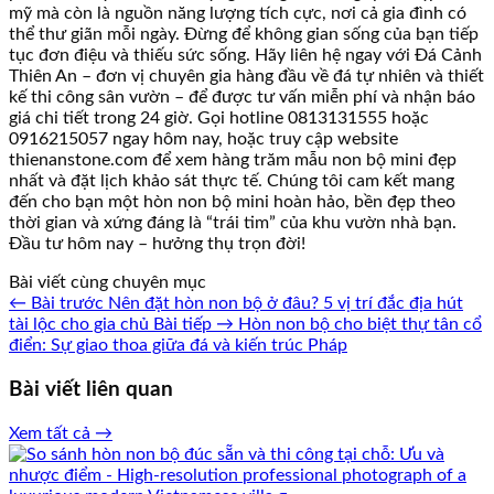
mỹ mà còn là nguồn năng lượng tích cực, nơi cả gia đình có
thể thư giãn mỗi ngày. Đừng để không gian sống của bạn tiếp
tục đơn điệu và thiếu sức sống. Hãy liên hệ ngay với Đá Cảnh
Thiên An – đơn vị chuyên gia hàng đầu về đá tự nhiên và thiết
kế thi công sân vườn – để được tư vấn miễn phí và nhận báo
giá chi tiết trong 24 giờ. Gọi hotline 0813131555 hoặc
0916215057 ngay hôm nay, hoặc truy cập website
thienanstone.com để xem hàng trăm mẫu non bộ mini đẹp
nhất và đặt lịch khảo sát thực tế. Chúng tôi cam kết mang
đến cho bạn một hòn non bộ mini hoàn hảo, bền đẹp theo
thời gian và xứng đáng là “trái tim” của khu vườn nhà bạn.
Đầu tư hôm nay – hưởng thụ trọn đời!
Bài viết cùng chuyên mục
← Bài trước
Nên đặt hòn non bộ ở đâu? 5 vị trí đắc địa hút
tài lộc cho gia chủ
Bài tiếp →
Hòn non bộ cho biệt thự tân cổ
điển: Sự giao thoa giữa đá và kiến trúc Pháp
Bài viết liên quan
Xem tất cả →