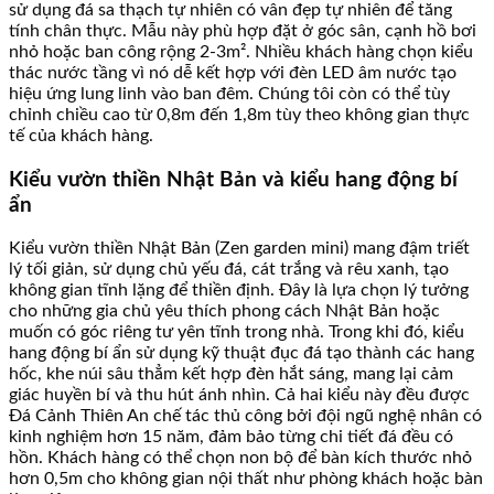
sử dụng đá sa thạch tự nhiên có vân đẹp tự nhiên để tăng
tính chân thực. Mẫu này phù hợp đặt ở góc sân, cạnh hồ bơi
nhỏ hoặc ban công rộng 2-3m². Nhiều khách hàng chọn kiểu
thác nước tầng vì nó dễ kết hợp với đèn LED âm nước tạo
hiệu ứng lung linh vào ban đêm. Chúng tôi còn có thể tùy
chỉnh chiều cao từ 0,8m đến 1,8m tùy theo không gian thực
tế của khách hàng.
Kiểu vườn thiền Nhật Bản và kiểu hang động bí
ẩn
Kiểu vườn thiền Nhật Bản (Zen garden mini) mang đậm triết
lý tối giản, sử dụng chủ yếu đá, cát trắng và rêu xanh, tạo
không gian tĩnh lặng để thiền định. Đây là lựa chọn lý tưởng
cho những gia chủ yêu thích phong cách Nhật Bản hoặc
muốn có góc riêng tư yên tĩnh trong nhà. Trong khi đó, kiểu
hang động bí ẩn sử dụng kỹ thuật đục đá tạo thành các hang
hốc, khe núi sâu thẳm kết hợp đèn hắt sáng, mang lại cảm
giác huyền bí và thu hút ánh nhìn. Cả hai kiểu này đều được
Đá Cảnh Thiên An chế tác thủ công bởi đội ngũ nghệ nhân có
kinh nghiệm hơn 15 năm, đảm bảo từng chi tiết đá đều có
hồn. Khách hàng có thể chọn non bộ để bàn kích thước nhỏ
hơn 0,5m cho không gian nội thất như phòng khách hoặc bàn