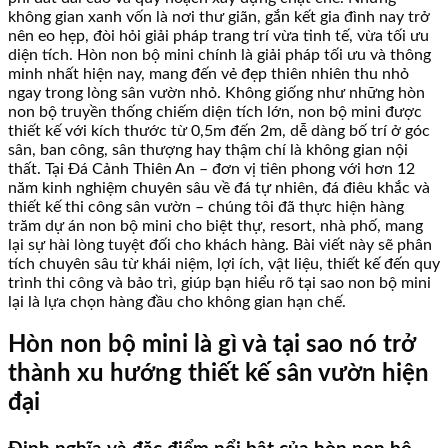
không gian xanh vốn là nơi thư giãn, gắn kết gia đình nay trở
nên eo hẹp, đòi hỏi giải pháp trang trí vừa tinh tế, vừa tối ưu
diện tích. Hòn non bộ mini chính là giải pháp tối ưu và thông
minh nhất hiện nay, mang đến vẻ đẹp thiên nhiên thu nhỏ
ngay trong lòng sân vườn nhỏ. Không giống như những hòn
non bộ truyền thống chiếm diện tích lớn, non bộ mini được
thiết kế với kích thước từ 0,5m đến 2m, dễ dàng bố trí ở góc
sân, ban công, sân thượng hay thậm chí là không gian nội
thất. Tại Đá Cảnh Thiên An – đơn vị tiên phong với hơn 12
năm kinh nghiệm chuyên sâu về đá tự nhiên, đá điêu khắc và
thiết kế thi công sân vườn – chúng tôi đã thực hiện hàng
trăm dự án non bộ mini cho biệt thự, resort, nhà phố, mang
lại sự hài lòng tuyệt đối cho khách hàng. Bài viết này sẽ phân
tích chuyên sâu từ khái niệm, lợi ích, vật liệu, thiết kế đến quy
trình thi công và bảo trì, giúp bạn hiểu rõ tại sao non bộ mini
lại là lựa chọn hàng đầu cho không gian hạn chế.
Hòn non bộ mini là gì và tại sao nó trở
thành xu hướng thiết kế sân vườn hiện
đại