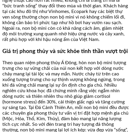
nghệ thuật cao hơn rất nhiều, không chỉ là trang trí mà là
“bức tranh sống” thay đổi theo mùa và thời gian. Khách hàng
tại các khu đô thị như Vinhomes, Ecopark hay các biệt thự
ven sông thường chọn non bộ mini vì nó không chiếm lối đi,
không cần bảo trì phức tạp như hồ bơi hay vườn rau sạch.
Ngoài ra, non bộ mini còn có khả năng cách âm, giảm nhiệt
độ môi trường xung quanh nhờ hiệu ứng nước và cây xanh,
rất phù hợp với khí hậu nóng ẩm của Việt Nam.
Giá trị phong thủy và sức khỏe tinh thần vượt trội
Theo quan niệm phong thủy Á Đông, hòn non bộ mini tượng
trưng cho sự vững chãi của núi non kết hợp với dòng nước
chảy mang lại tài lộc và may mắn. Nước chảy từ trên cao
xuống tượng trưng cho sự thịnh vượng không ngừng, trong
khi đá vững chãi mang lại sự ổn định cho gia chủ. Nhiều
nghiên cứu khoa học đã chứng minh rằng việc ngắm nhìn
dòng nước và thiên nhiên thu nhỏ giúp giảm cortisol
(hormone stress) đến 30%, cải thiện giấc ngủ và tăng cường
sự sáng tạo. Tại Đá Cảnh Thiên An, mỗi non bộ mini đều được
các chuyên gia phong thủy tư vấn vị trí đặt hợp mệnh gia chủ
(Mộc, Hỏa, Thổ, Kim, Thủy), đảm bảo mang lại năng lượng
tích cực nhất. So với đèn trang trí hay tượng đá thông
thường, non bộ mini mang lại lợi ích kép: vừa đẹp vừa “sống”,