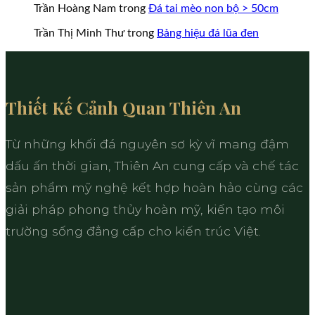
Trần Hoàng Nam
trong
Đá tai mèo non bộ > 50cm
Trần Thị Minh Thư
trong
Bảng hiệu đá lũa đen
Thiết Kế Cảnh Quan Thiên An
Từ những khối đá nguyên sơ kỳ vĩ mang đậm
dấu ấn thời gian, Thiên An cung cấp và chế tác
sản phẩm mỹ nghệ kết hợp hoàn hảo cùng các
giải pháp phong thủy hoàn mỹ, kiến tạo môi
trường sống đẳng cấp cho kiến trúc Việt.