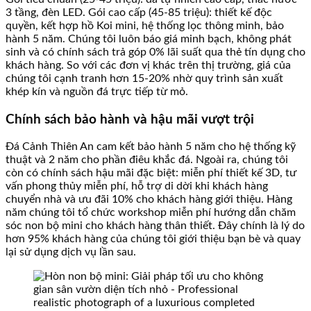
3 tầng, đèn LED. Gói cao cấp (45-85 triệu): thiết kế độc
quyền, kết hợp hồ Koi mini, hệ thống lọc thông minh, bảo
hành 5 năm. Chúng tôi luôn báo giá minh bạch, không phát
sinh và có chính sách trả góp 0% lãi suất qua thẻ tín dụng cho
khách hàng. So với các đơn vị khác trên thị trường, giá của
chúng tôi cạnh tranh hơn 15-20% nhờ quy trình sản xuất
khép kín và nguồn đá trực tiếp từ mỏ.
Chính sách bảo hành và hậu mãi vượt trội
Đá Cảnh Thiên An cam kết bảo hành 5 năm cho hệ thống kỹ
thuật và 2 năm cho phần điêu khắc đá. Ngoài ra, chúng tôi
còn có chính sách hậu mãi đặc biệt: miễn phí thiết kế 3D, tư
vấn phong thủy miễn phí, hỗ trợ di dời khi khách hàng
chuyển nhà và ưu đãi 10% cho khách hàng giới thiệu. Hàng
năm chúng tôi tổ chức workshop miễn phí hướng dẫn chăm
sóc non bộ mini cho khách hàng thân thiết. Đây chính là lý do
hơn 95% khách hàng của chúng tôi giới thiệu bạn bè và quay
lại sử dụng dịch vụ lần sau.