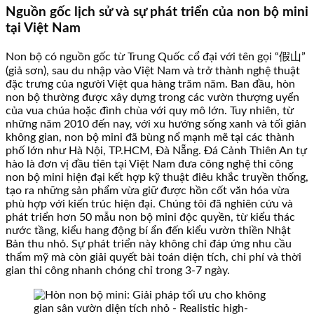
Nguồn gốc lịch sử và sự phát triển của non bộ mini
tại Việt Nam
Non bộ có nguồn gốc từ Trung Quốc cổ đại với tên gọi “假山”
(giả sơn), sau du nhập vào Việt Nam và trở thành nghệ thuật
đặc trưng của người Việt qua hàng trăm năm. Ban đầu, hòn
non bộ thường được xây dựng trong các vườn thượng uyển
của vua chúa hoặc đình chùa với quy mô lớn. Tuy nhiên, từ
những năm 2010 đến nay, với xu hướng sống xanh và tối giản
không gian, non bộ mini đã bùng nổ mạnh mẽ tại các thành
phố lớn như Hà Nội, TP.HCM, Đà Nẵng. Đá Cảnh Thiên An tự
hào là đơn vị đầu tiên tại Việt Nam đưa công nghệ thi công
non bộ mini hiện đại kết hợp kỹ thuật điêu khắc truyền thống,
tạo ra những sản phẩm vừa giữ được hồn cốt văn hóa vừa
phù hợp với kiến trúc hiện đại. Chúng tôi đã nghiên cứu và
phát triển hơn 50 mẫu non bộ mini độc quyền, từ kiểu thác
nước tầng, kiểu hang động bí ẩn đến kiểu vườn thiền Nhật
Bản thu nhỏ. Sự phát triển này không chỉ đáp ứng nhu cầu
thẩm mỹ mà còn giải quyết bài toán diện tích, chi phí và thời
gian thi công nhanh chóng chỉ trong 3-7 ngày.