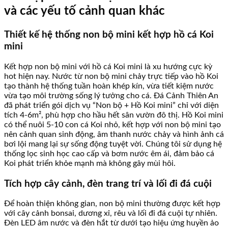
và các yếu tố cảnh quan khác
Thiết kế hệ thống non bộ mini kết hợp hồ cá Koi
mini
Kết hợp non bộ mini với hồ cá Koi mini là xu hướng cực kỳ
hot hiện nay. Nước từ non bộ mini chảy trực tiếp vào hồ Koi
tạo thành hệ thống tuần hoàn khép kín, vừa tiết kiệm nước
vừa tạo môi trường sống lý tưởng cho cá. Đá Cảnh Thiên An
đã phát triển gói dịch vụ “Non bộ + Hồ Koi mini” chỉ với diện
tích 4-6m², phù hợp cho hầu hết sân vườn đô thị. Hồ Koi mini
có thể nuôi 5-10 con cá Koi nhỏ, kết hợp với non bộ mini tạo
nên cảnh quan sinh động, âm thanh nước chảy và hình ảnh cá
bơi lội mang lại sự sống động tuyệt vời. Chúng tôi sử dụng hệ
thống lọc sinh học cao cấp và bơm nước êm ái, đảm bảo cá
Koi phát triển khỏe mạnh mà không gây mùi hôi.
Tích hợp cây cảnh, đèn trang trí và lối đi đá cuội
Để hoàn thiện không gian, non bộ mini thường được kết hợp
với cây cảnh bonsai, dương xỉ, rêu và lối đi đá cuội tự nhiên.
Đèn LED âm nước và đèn hắt từ dưới tạo hiệu ứng huyền ảo