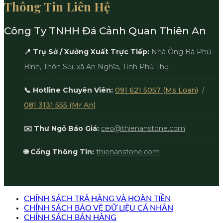
Thông Tin Liên Hệ
Công Ty TNHH Đá Cảnh Quan Thiên An
📍 Trụ Sở / Xưởng Xuất Trực Tiếp:
Nhà Ông Bà Phú
Bình, Thôn Sỏi, xã An Nghĩa, Tỉnh Phú Thọ
📞 Hotline Chuyên Viên:
091 621 5057 (Ms Loan)
/
081 3131 555 (Mr An)
✉️ Thư Ngỏ Báo Giá:
ceo@thienanstone.com
🌐 Cổng Thông Tin:
thienanstone.com
CHÍNH SÁCH TRẢ HÀNG VÀ HOÀN TIỀN
CHÍNH SÁCH BẢO VỆ DỮ LIỆU CÁ NHÂN
CHÍNH SÁCH BÁN HÀNG