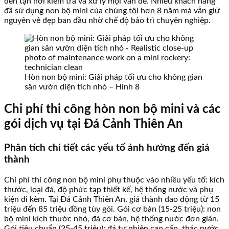
đến tận nơi kiểm tra và xử lý mọi vấn đề. Nhiều khách hàng
đã sử dụng non bộ mini của chúng tôi hơn 8 năm mà vẫn giữ
nguyên vẻ đẹp ban đầu nhờ chế độ bảo trì chuyên nghiệp.
Hòn non bộ mini: Giải pháp tối ưu cho không gian
sân vườn diện tích nhỏ – Hình 8
Chi phí thi công hòn non bộ mini và các
gói dịch vụ tại Đá Cảnh Thiên An
Phân tích chi tiết các yếu tố ảnh hưởng đến giá
thành
Chi phí thi công non bộ mini phụ thuộc vào nhiều yếu tố: kích
thước, loại đá, độ phức tạp thiết kế, hệ thống nước và phụ
kiện đi kèm. Tại Đá Cảnh Thiên An, giá thành dao động từ 15
triệu đến 85 triệu đồng tùy gói. Gói cơ bản (15-25 triệu): non
bộ mini kích thước nhỏ, đá cơ bản, hệ thống nước đơn giản.
Gói tiêu chuẩn (25-45 triệu): đá tự nhiên cao cấp, thác nước