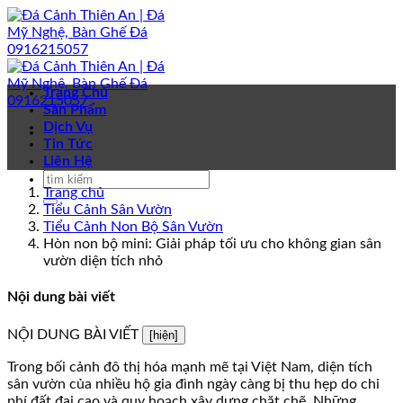
Bỏ
qua
nội
dung
Trang Chủ
Sản Phẩm
Dịch Vụ
Tin Tức
Liên Hệ
Trang chủ
Tiểu Cảnh Sân Vườn
Tiểu Cảnh Non Bộ Sân Vườn
Hòn non bộ mini: Giải pháp tối ưu cho không gian sân
vườn diện tích nhỏ
Nội dung bài viết
NỘI DUNG BÀI VIẾT
[hiện]
Trong bối cảnh đô thị hóa mạnh mẽ tại Việt Nam, diện tích
sân vườn của nhiều hộ gia đình ngày càng bị thu hẹp do chi
phí đất đai cao và quy hoạch xây dựng chặt chẽ. Những