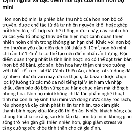
Định nghĩa và đặc điểm nổi bật của hòn non bộ
mini
Hòn non bộ mini là phiên bản thu nhỏ của hòn non bộ cổ
truyền, được chế tác từ đá tự nhiên nguyên khối hoặc ghép
nối khéo léo, kết hợp với hệ thống nước chảy, cây cảnh nhỏ
và các yếu tố phong thủy để tái hiện một cảnh quan thiên
nhiên hoàn chỉnh trong không gian hạn chế. Khác với non bộ
lớn thường yêu cầu diện tích tối thiểu 5-10m², non bộ mini
chỉ cần từ 1-4m² là có thể tạo nên điểm nhấn ấn tượng. Đặc
điểm quan trọng nhất là tính linh hoạt: nó có thể đặt trên bàn
(non bộ để bàn), góc sân, bồn hoa hay thậm chí treo tường
với thiết kế treo. Tại Đá Cảnh Thiên An, chúng tôi sử dụng đá
tự nhiên như đá vân mây, đá sa thạch, đá bazan được chọn
lọc kỹ lưỡng từ các mỏ đá nổi tiếng tại Việt Nam và nhập
khẩu, đảm bảo độ bền vững qua hàng chục năm mà không bị
phong hóa. Non bộ mini không chỉ là tác phẩm nghệ thuật
tĩnh mà còn là hệ sinh thái mini với dòng nước chảy róc rách,
rêu phong và cây cảnh phát triển tự nhiên, tạo cảm giác
thanh bình ngay giữa lòng đô thị ồn ào. Nhiều khách hàng của
chúng tôi chia sẻ rằng sau khi lắp đặt non bộ mini, không gian
sống trở nên gần gũi thiên nhiên hơn, giúp giảm stress và
tăng cường sức khỏe tinh thần cho cả gia đình.