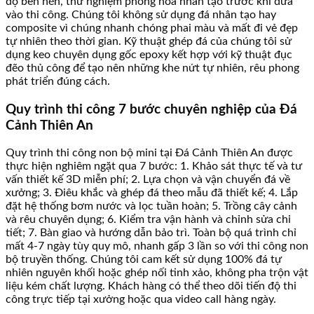
độ bền nén, thử nghiệm phong hóa nhân tạo trước khi đưa
vào thi công. Chúng tôi không sử dụng đá nhân tạo hay
composite vì chúng nhanh chóng phai màu và mất đi vẻ đẹp
tự nhiên theo thời gian. Kỹ thuật ghép đá của chúng tôi sử
dụng keo chuyên dụng gốc epoxy kết hợp với kỹ thuật đục
đẽo thủ công để tạo nên những khe nứt tự nhiên, rêu phong
phát triển đúng cách.
Quy trình thi công 7 bước chuyên nghiệp của Đá
Cảnh Thiên An
Quy trình thi công non bộ mini tại Đá Cảnh Thiên An được
thực hiện nghiêm ngặt qua 7 bước: 1. Khảo sát thực tế và tư
vấn thiết kế 3D miễn phí; 2. Lựa chọn và vận chuyển đá về
xưởng; 3. Điêu khắc và ghép đá theo mẫu đã thiết kế; 4. Lắp
đặt hệ thống bơm nước và lọc tuần hoàn; 5. Trồng cây cảnh
và rêu chuyên dụng; 6. Kiểm tra vận hành và chỉnh sửa chi
tiết; 7. Bàn giao và hướng dẫn bảo trì. Toàn bộ quá trình chỉ
mất 4-7 ngày tùy quy mô, nhanh gấp 3 lần so với thi công non
bộ truyền thống. Chúng tôi cam kết sử dụng 100% đá tự
nhiên nguyên khối hoặc ghép nối tinh xảo, không pha trộn vật
liệu kém chất lượng. Khách hàng có thể theo dõi tiến độ thi
công trực tiếp tại xưởng hoặc qua video call hàng ngày.