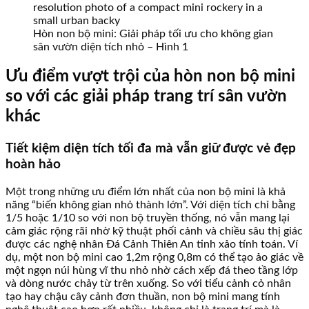
Hòn non bộ mini: Giải pháp tối ưu cho không gian
sân vườn diện tích nhỏ – Hình 1
Ưu điểm vượt trội của hòn non bộ mini
so với các giải pháp trang trí sân vườn
khác
Tiết kiệm diện tích tối đa mà vẫn giữ được vẻ đẹp
hoàn hảo
Một trong những ưu điểm lớn nhất của non bộ mini là khả
năng “biến không gian nhỏ thành lớn”. Với diện tích chỉ bằng
1/5 hoặc 1/10 so với non bộ truyền thống, nó vẫn mang lại
cảm giác rộng rãi nhờ kỹ thuật phối cảnh và chiều sâu thị giác
được các nghệ nhân Đá Cảnh Thiên An tinh xảo tính toán. Ví
dụ, một non bộ mini cao 1,2m rộng 0,8m có thể tạo ảo giác về
một ngọn núi hùng vĩ thu nhỏ nhờ cách xếp đá theo tầng lớp
và dòng nước chảy từ trên xuống. So với tiểu cảnh cỏ nhân
tạo hay chậu cây cảnh đơn thuần, non bộ mini mang tính