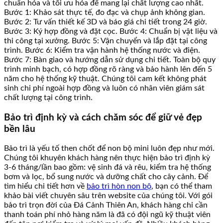
chuẩn hóa và tối ưu hóa để mang lại chất lượng cao nhất.
Bước 1: Khảo sát thực tế, đo đạc và chụp ảnh không gian.
Bước 2: Tư vấn thiết kế 3D và báo giá chi tiết trong 24 giờ.
Bước 3: Ký hợp đồng và đặt cọc. Bước 4: Chuẩn bị vật liệu và
thi công tại xưởng. Bước 5: Vận chuyển và lắp đặt tại công
trình. Bước 6: Kiểm tra vận hành hệ thống nước và điện.
Bước 7: Bàn giao và hướng dẫn sử dụng chi tiết. Toàn bộ quy
trình minh bạch, có hợp đồng rõ ràng và bảo hành lên đến 5
năm cho hệ thống kỹ thuật. Chúng tôi cam kết không phát
sinh chi phí ngoài hợp đồng và luôn có nhân viên giám sát
chất lượng tại công trình.
Bảo trì định kỳ và cách chăm sóc để giữ vẻ đẹp
bền lâu
Bảo trì là yếu tố then chốt để non bộ mini luôn đẹp như mới.
Chúng tôi khuyên khách hàng nên thực hiện bảo trì định kỳ
3-6 tháng/lần bao gồm: vệ sinh đá và rêu, kiểm tra hệ thống
bơm và lọc, bổ sung nước và dưỡng chất cho cây cảnh. Để
tìm hiểu chi tiết hơn về
bảo trì hòn non bộ
, bạn có thể tham
khảo bài viết chuyên sâu trên website của chúng tôi. Với gói
bảo trì trọn đời của Đá Cảnh Thiên An, khách hàng chỉ cần
thanh toán phí nhỏ hàng năm là đã có đội ngũ kỹ thuật viên