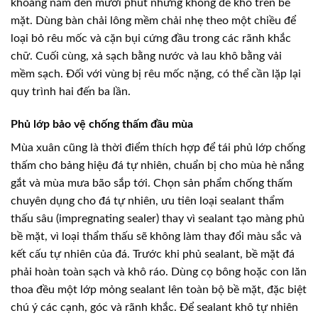
khoảng năm đến mười phút nhưng không để khô trên bề
mặt. Dùng bàn chải lông mềm chải nhẹ theo một chiều để
loại bỏ rêu mốc và cặn bụi cứng đầu trong các rãnh khắc
chữ. Cuối cùng, xả sạch bằng nước và lau khô bằng vải
mềm sạch. Đối với vùng bị rêu mốc nặng, có thể cần lặp lại
quy trình hai đến ba lần.
Phủ lớp bảo vệ chống thấm đầu mùa
Mùa xuân cũng là thời điểm thích hợp để tái phủ lớp chống
thấm cho bảng hiệu đá tự nhiên, chuẩn bị cho mùa hè nắng
gắt và mùa mưa bão sắp tới. Chọn sản phẩm chống thấm
chuyên dụng cho đá tự nhiên, ưu tiên loại sealant thẩm
thấu sâu (impregnating sealer) thay vì sealant tạo màng phủ
bề mặt, vì loại thẩm thấu sẽ không làm thay đổi màu sắc và
kết cấu tự nhiên của đá. Trước khi phủ sealant, bề mặt đá
phải hoàn toàn sạch và khô ráo. Dùng cọ bông hoặc con lăn
thoa đều một lớp mỏng sealant lên toàn bộ bề mặt, đặc biệt
chú ý các cạnh, góc và rãnh khắc. Để sealant khô tự nhiên