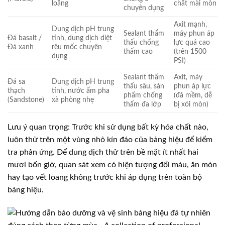
loãng
chất mài mòn
chuyên dụng
Axit mạnh,
Dung dịch pH trung
Sealant thẩm
máy phun áp
Đá basalt /
tính, dung dịch diệt
thấu chống
lực quá cao
Đá xanh
rêu mốc chuyên
thấm cao
(trên 1500
dụng
PSI)
Sealant thẩm
Axit, máy
Đá sa
Dung dịch pH trung
thấu sâu, sản
phun áp lực
thạch
tính, nước ấm pha
phẩm chống
(đá mềm, dễ
(Sandstone)
xà phòng nhẹ
thấm đa lớp
bị xói mòn)
Lưu ý quan trọng: Trước khi sử dụng bất kỳ hóa chất nào,
luôn thử trên một vùng nhỏ kín đáo của bảng hiệu để kiểm
tra phản ứng. Để dung dịch thử trên bề mặt ít nhất hai
mươi bốn giờ, quan sát xem có hiện tượng đổi màu, ăn mòn
hay tạo vết loang không trước khi áp dụng trên toàn bộ
bảng hiệu.