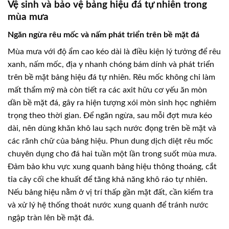
Vệ sinh và bảo vệ bảng hiệu đá tự nhiên trong
mùa mưa
Ngăn ngừa rêu mốc và nấm phát triển trên bề mặt đá
Mùa mưa với độ ẩm cao kéo dài là điều kiện lý tưởng để rêu
xanh, nấm mốc, địa y nhanh chóng bám dính và phát triển
trên bề mặt bảng hiệu đá tự nhiên. Rêu mốc không chỉ làm
mất thẩm mỹ mà còn tiết ra các axit hữu cơ yếu ăn mòn
dần bề mặt đá, gây ra hiện tượng xói mòn sinh học nghiêm
trọng theo thời gian. Để ngăn ngừa, sau mỗi đợt mưa kéo
dài, nên dùng khăn khô lau sạch nước đọng trên bề mặt và
các rãnh chữ của bảng hiệu. Phun dung dịch diệt rêu mốc
chuyên dụng cho đá hai tuần một lần trong suốt mùa mưa.
Đảm bảo khu vực xung quanh bảng hiệu thông thoáng, cắt
tỉa cây cối che khuất để tăng khả năng khô ráo tự nhiên.
Nếu bảng hiệu nằm ở vị trí thấp gần mặt đất, cần kiểm tra
và xử lý hệ thống thoát nước xung quanh để tránh nước
ngập tràn lên bề mặt đá.