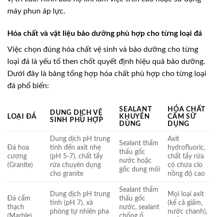
máy phun áp lực.
Hóa chất và vật liệu bảo dưỡng phù hợp cho từng loại đá
Việc chọn đúng hóa chất vệ sinh và bảo dưỡng cho từng
loại đá là yếu tố then chốt quyết định hiệu quả bảo dưỡng.
Dưới đây là bảng tổng hợp hóa chất phù hợp cho từng loại
đá phổ biến:
SEALANT
HÓA CHẤT
DUNG DỊCH VỆ
LOẠI ĐÁ
KHUYÊN
CẤM SỬ
SINH PHÙ HỢP
DÙNG
DỤNG
Dung dịch pH trung
Axit
Sealant thẩm
Đá hoa
tính đến axit nhẹ
hydrofluoric,
thấu gốc
cương
(pH 5-7), chất tẩy
chất tẩy rửa
nước hoặc
(Granite)
rửa chuyên dụng
có chứa clo
gốc dung môi
cho granite
nồng độ cao
Sealant thẩm
Dung dịch pH trung
Mọi loại axit
Đá cẩm
thấu gốc
tính (pH 7), xà
(kể cả giấm,
thạch
nước, sealant
phòng tự nhiên pha
nước chanh),
(Marble)
chống ố