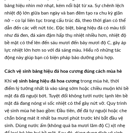
bảng hiệu nhìn mờ nhạt, kém nổi bật từ xa. Sự chênh lệch
nhiệt độ lớn giữa ban ngày và ban đêm tạo ra chu kỳ giãn
nở – co lại liên tục trong cấu trúc đá, theo thời gian có thể
dẫn đến các vết nứt tóc. Đặc biệt, bảng hiệu đá có màu tối
như đá đen, đá xám đậm hấp thụ nhiệt nhiều hơn, nhiệt độ
bề mặt có thể lên đến sáu mươi đến bảy mươi độ C, gây áp
lực nhiệt lớn hơn so với đá sáng màu. Hiểu rõ những tác
động này giúp bạn có biện pháp bảo dưỡng phù hợp.
Cách vệ sinh bảng hiệu đá hoa cương đúng cách mùa hè
Khi
vệ sinh bảng hiệu đá hoa cương
trong mùa hè, thời
điểm lý tưởng nhất là vào sáng sớm hoặc chiều muộn khi bề
mặt đá đã nguội bớt. Tuyệt đối không tưới nước lạnh lên bề
mặt đá đang nóng vì sốc nhiệt có thể gây nứt vỡ. Quy trình
vệ sinh mùa hè bao gồm: Đầu tiên, để đá tự nguội hoặc che
chắn bóng mát ít nhất ba mươi phút trước khi bắt đầu vệ
sinh. Dùng nước ấm (không quá ba mươi lăm độ C) xịt nhẹ
để loại bỏ lớp bụi bề mặt. Sau đó, dùng dung dịch vệ sinh