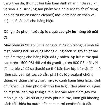
váng trên đá, thu hút bụi bẩn bám dính nhanh hơn sau khi
vệ sinh. Chỉ sử dụng sản phẩm vệ sinh được thiết kế riêng
cho đá tự nhiên (stone cleaner) mới đảm bảo an toàn và
hiệu quả lâu dài cho bảng hiệu.
Dùng máy phun nước áp lực quá cao gây hư hỏng bề mặt
đá
Máy phun nước áp lực là công cụ hữu ích trong vệ sinh bề
mặt, nhưng nếu sử dụng không đúng cách sẽ gây thiệt hại
nghiêm trọng cho bảng hiệu đá tự nhiên. Áp lực nước quá
cao (trên 1500 PSI đối với đá granite, trên 800 PSI đối với
đá marble và đá sa thạch) có thể bắn bay lớp bề mặt đá, mở
rộng các vết nứt tóc có sẵn, phá hủy lớp sealant chống
thấm, và thậm chí gây sứt mẻ các cạnh bảng hiệu hoặc rãnh
chữ khắc. Sai lầm phổ biến thứ hai là giữ đầu phun quá gần
bề mặt đá, dàn tập trung sức nước vào một điểm gây xói
mòn cục bộ. Khi sử dụng máy phun nước, luôn giữ khoảng
cách tối thiểu ba mươi đến năm mươi centimét từ đầu