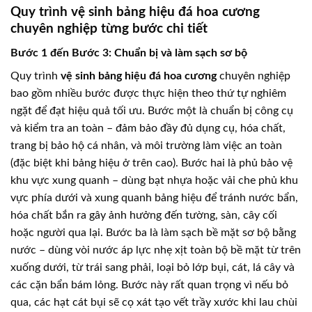
Quy trình vệ sinh bảng hiệu đá hoa cương
chuyên nghiệp từng bước chi tiết
Bước 1 đến Bước 3: Chuẩn bị và làm sạch sơ bộ
Quy trình
vệ sinh bảng hiệu đá hoa cương
chuyên nghiệp
bao gồm nhiều bước được thực hiện theo thứ tự nghiêm
ngặt để đạt hiệu quả tối ưu. Bước một là chuẩn bị công cụ
và kiểm tra an toàn – đảm bảo đầy đủ dụng cụ, hóa chất,
trang bị bảo hộ cá nhân, và môi trường làm việc an toàn
(đặc biệt khi bảng hiệu ở trên cao). Bước hai là phủ bảo vệ
khu vực xung quanh – dùng bạt nhựa hoặc vải che phủ khu
vực phía dưới và xung quanh bảng hiệu để tránh nước bẩn,
hóa chất bắn ra gây ảnh hưởng đến tường, sàn, cây cối
hoặc người qua lại. Bước ba là làm sạch bề mặt sơ bộ bằng
nước – dùng vòi nước áp lực nhẹ xịt toàn bộ bề mặt từ trên
xuống dưới, từ trái sang phải, loại bỏ lớp bụi, cát, lá cây và
các cặn bẩn bám lỏng. Bước này rất quan trọng vì nếu bỏ
qua, các hạt cát bụi sẽ cọ xát tạo vết trầy xước khi lau chùi