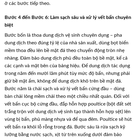
ở các bước tiếp theo.
Bước 4 đến Bước 6: Làm sạch sâu và xử lý vết bẩn chuyên
biệt
Bước bốn là thoa dung dịch vệ sinh chuyên dụng – pha
dung dịch theo đúng tỷ lệ của nhà sản xuất, dùng bọt biển
mềm thoa đều lên bề mặt đá theo chuyển động tròn nhẹ
nhàng. Đảm bảo dung dịch phủ đều toàn bộ bề mặt, kể cả
các cạnh và mặt bên của bảng hiệu. Để dung dịch tác dụng
trong năm đến mười lăm phút tùy mức độ bẩn, nhưng phải
giữ bề mặt ẩm, không để dung dịch khô trên bề mặt đá.
Bước năm là chải sạch và xử lý vết bẩn cứng đầu – dùng
bàn chải lông mềm chải theo một chiều nhất quán. Đối với
vết bẩn cục bộ cứng đầu, đắp hỗn hợp poultice (bột đất sét
trắng trộn với dung dịch vệ sinh tạo thành hỗn hợp sệt) lên
vùng bị bẩn, phủ màng nhựa và để qua đêm. Poultice sẽ hút
vết bẩn ra khỏi lỗ rỗng trong đá. Bước sáu là rửa sạch kỹ
lưỡng bằng nước sạch, xịt từ trên xuống dưới đảm bảo