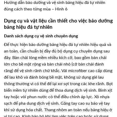
Hướng dẫn bảo dưỡng và vệ sinh bảng hiệu đá tự nhiên
đúng cách theo từng mùa – Hình 6
Dụng cụ và vật liệu cần thiết cho việc bảo dưỡng
bảng hiệu đá tự nhiên
Danh sách dụng cụ vệ sinh chuyên dụng
Để thực hiện bảo dưỡng bảng hiệu đá tự nhiên hiệu quả và
an toàn, cần chuẩn bị đầy đủ bộ dụng cụ chuyên dụng sau
đây. Bàn chải lông mềm nhiều kích cỡ, bao gồm bàn chải
lớn cho bề mặt rộng và bàn chải nhỏ (cỡ bàn chải đánh
răng) để vệ sinh rãnh chữ khắc. Vải microfiber cao cấp dùng
để lau khô và đánh bóng bề mặt, không sử dụng giẻ lau
thông thường vì có thể để lại xơ sợi trong các khe rãnh. Bọt
biển mềm tự nhiên dùng để thoa dung dịch vệ sinh. Bình xịt
tay hoặc vòi phun nước có thể điều chỉnh áp lực. Xô nhựa
sạch để pha dung dịch vệ sinh. Găng tay cao su bảo vệ tay
khi sử dụng hóa chất. Thang nhôm an toàn nếu bảng hiệu ở
vị trí cao. Kính bảo hộ khi làm việc trên cao hoặc sử dụng