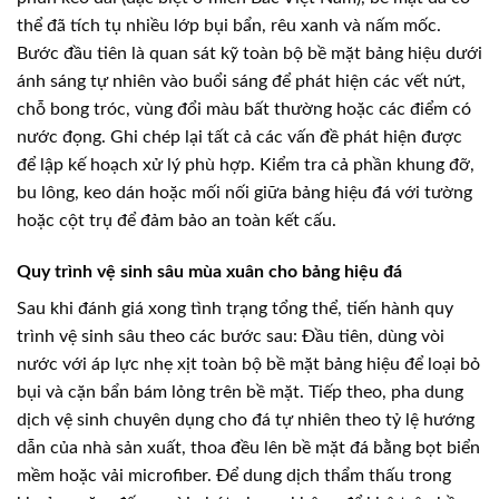
thể đã tích tụ nhiều lớp bụi bẩn, rêu xanh và nấm mốc.
Bước đầu tiên là quan sát kỹ toàn bộ bề mặt bảng hiệu dưới
ánh sáng tự nhiên vào buổi sáng để phát hiện các vết nứt,
chỗ bong tróc, vùng đổi màu bất thường hoặc các điểm có
nước đọng. Ghi chép lại tất cả các vấn đề phát hiện được
để lập kế hoạch xử lý phù hợp. Kiểm tra cả phần khung đỡ,
bu lông, keo dán hoặc mối nối giữa bảng hiệu đá với tường
hoặc cột trụ để đảm bảo an toàn kết cấu.
Quy trình vệ sinh sâu mùa xuân cho bảng hiệu đá
Sau khi đánh giá xong tình trạng tổng thể, tiến hành quy
trình vệ sinh sâu theo các bước sau: Đầu tiên, dùng vòi
nước với áp lực nhẹ xịt toàn bộ bề mặt bảng hiệu để loại bỏ
bụi và cặn bẩn bám lỏng trên bề mặt. Tiếp theo, pha dung
dịch vệ sinh chuyên dụng cho đá tự nhiên theo tỷ lệ hướng
dẫn của nhà sản xuất, thoa đều lên bề mặt đá bằng bọt biển
mềm hoặc vải microfiber. Để dung dịch thẩm thấu trong