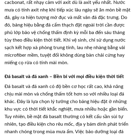
cacbonat, rất nhạy cảm với axit dù là axit yếu nhất. Nước
mưa có tính axit nhẹ khi tiếp xúc lâu ngày sẽ ăn mòn bề mặt
đá, gây ra hiện tượng mờ đục và mất vân đá đặc trưng. Do
đó, bảng hiệu bằng đá cẩm thạch đặt ngoài trời cần được
phủ lớp bảo vệ chống thấm định kỳ mỗi ba đến sáu tháng
tùy theo điều kiện thời tiết. Khi vệ sinh, chỉ sử dụng nước
sạch kết hợp xà phòng trung tính, lau nhẹ nhàng bằng vải
microfiber mềm, tuyệt đối không dùng bàn chải cứng hay
miếng cọ rửa có tính mài mòn.
Đá basalt và đá xanh – Bền bỉ với mọi điều kiện thời tiết
Đá basalt và đá xanh có độ bền cơ học rất cao, khả năng
chịu mài mòn và chống thấm tốt hơn so với nhiều loại đá
khác. Đây là lựa chọn lý tưởng cho bảng hiệu đặt ở những
khu vực có thời tiết khắc nghiệt, mưa nhiều hoặc gần biển.
Tuy nhiên, bề mặt đá basalt thường có kết cấu sần sùi tự
nhiên, tạo điều kiện cho rêu mốc, địa y bám dính phát triển
nhanh chóng trong mùa mưa ẩm. Việc bảo dưỡng loại đá