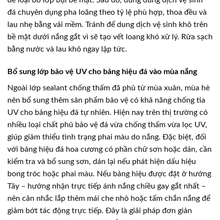
đá chuyên dụng pha loãng theo tỷ lệ phù hợp, thoa đều và
lau nhẹ bằng vải mềm. Tránh để dung dịch vệ sinh khô trên
bề mặt dưới nắng gắt vì sẽ tạo vết loang khó xử lý. Rửa sạch
bằng nước và lau khô ngay lập tức.
Bổ sung lớp bảo vệ UV cho bảng hiệu đá vào mùa nắng
Ngoài lớp sealant chống thấm đã phủ từ mùa xuân, mùa hè
nên bổ sung thêm sản phẩm bảo vệ có khả năng chống tia
UV cho bảng hiệu đá tự nhiên. Hiện nay trên thị trường có
nhiều loại chất phủ bảo vệ đá vừa chống thấm vừa lọc UV,
giúp giảm thiểu tình trạng phai màu do nắng. Đặc biệt, đối
với bảng hiệu đá hoa cương có phần chữ sơn hoặc dán, cần
kiểm tra và bổ sung sơn, dán lại nếu phát hiện dấu hiệu
bong tróc hoặc phai màu. Nếu bảng hiệu được đặt ở hướng
Tây – hướng nhận trực tiếp ánh nắng chiều gay gắt nhất –
nên cân nhắc lắp thêm mái che nhỏ hoặc tấm chắn nắng để
giảm bớt tác động trực tiếp. Đây là giải pháp đơn giản