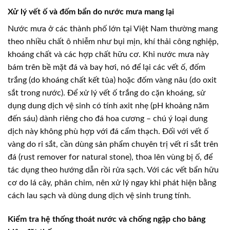
Xử lý vết ố và đốm bẩn do nước mưa mang lại
Nước mưa ở các thành phố lớn tại Việt Nam thường mang
theo nhiều chất ô nhiễm như bụi mịn, khí thải công nghiệp,
khoáng chất và các hợp chất hữu cơ. Khi nước mưa này
bám trên bề mặt đá và bay hơi, nó để lại các vết ố, đốm
trắng (do khoáng chất kết tủa) hoặc đốm vàng nâu (do oxit
sắt trong nước). Để xử lý vết ố trắng do cặn khoáng, sử
dụng dung dịch vệ sinh có tính axit nhẹ (pH khoảng năm
đến sáu) dành riêng cho đá hoa cương – chú ý loại dung
dịch này không phù hợp với đá cẩm thạch. Đối với vết ố
vàng do rỉ sắt, cần dùng sản phẩm chuyên trị vết rỉ sắt trên
đá (rust remover for natural stone), thoa lên vùng bị ố, để
tác dụng theo hướng dẫn rồi rửa sạch. Với các vết bẩn hữu
cơ do lá cây, phân chim, nên xử lý ngay khi phát hiện bằng
cách lau sạch và dùng dung dịch vệ sinh trung tính.
Kiểm tra hệ thống thoát nước và chống ngập cho bảng