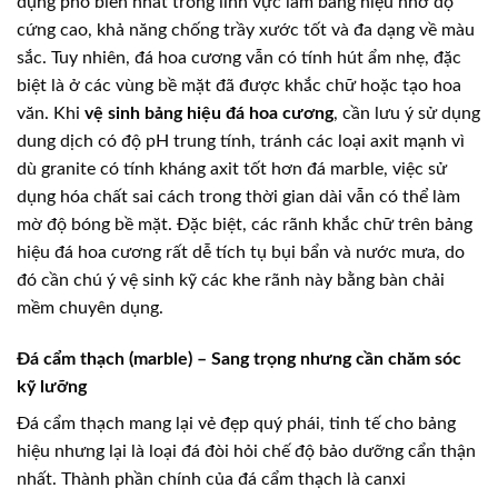
dụng phổ biến nhất trong lĩnh vực làm bảng hiệu nhờ độ
cứng cao, khả năng chống trầy xước tốt và đa dạng về màu
sắc. Tuy nhiên, đá hoa cương vẫn có tính hút ẩm nhẹ, đặc
biệt là ở các vùng bề mặt đã được khắc chữ hoặc tạo hoa
văn. Khi
vệ sinh bảng hiệu đá hoa cương
, cần lưu ý sử dụng
dung dịch có độ pH trung tính, tránh các loại axit mạnh vì
dù granite có tính kháng axit tốt hơn đá marble, việc sử
dụng hóa chất sai cách trong thời gian dài vẫn có thể làm
mờ độ bóng bề mặt. Đặc biệt, các rãnh khắc chữ trên bảng
hiệu đá hoa cương rất dễ tích tụ bụi bẩn và nước mưa, do
đó cần chú ý vệ sinh kỹ các khe rãnh này bằng bàn chải
mềm chuyên dụng.
Đá cẩm thạch (marble) – Sang trọng nhưng cần chăm sóc
kỹ lưỡng
Đá cẩm thạch mang lại vẻ đẹp quý phái, tinh tế cho bảng
hiệu nhưng lại là loại đá đòi hỏi chế độ bảo dưỡng cẩn thận
nhất. Thành phần chính của đá cẩm thạch là canxi