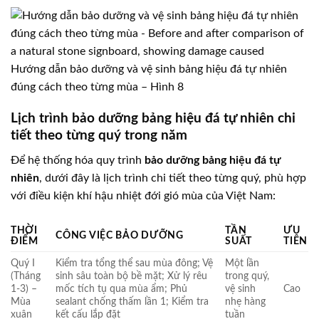
Hướng dẫn bảo dưỡng và vệ sinh bảng hiệu đá tự nhiên
đúng cách theo từng mùa – Hình 8
Lịch trình bảo dưỡng bảng hiệu đá tự nhiên chi
tiết theo từng quý trong năm
Để hệ thống hóa quy trình
bảo dưỡng bảng hiệu đá tự
nhiên
, dưới đây là lịch trình chi tiết theo từng quý, phù hợp
với điều kiện khí hậu nhiệt đới gió mùa của Việt Nam:
THỜI
TẦN
ƯU
CÔNG VIỆC BẢO DƯỠNG
ĐIỂM
SUẤT
TIÊN
Quý I
Kiểm tra tổng thể sau mùa đông; Vệ
Một lần
(Tháng
sinh sâu toàn bộ bề mặt; Xử lý rêu
trong quý,
1-3) –
mốc tích tụ qua mùa ẩm; Phủ
vệ sinh
Cao
Mùa
sealant chống thấm lần 1; Kiểm tra
nhẹ hàng
xuân
kết cấu lắp đặt
tuần