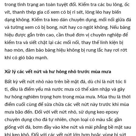
trong tình trạng an toàn tuyệt đối. Kiểm tra các bu lông, ốc
vít, thanh thép gia cố xem có bị rỉ sét, lỏng lẻo hay biến
dạng không. Kiểm tra keo dán chuyên dụng, mối nối giữa đá
và tường xem có bị bong, nứt hay co ngót không. Nếu bảng
hiệu được gắn trên cao, cần thuê đơn vị chuyên nghiệp để
kiểm tra và siết chặt lại các mối nối, thay thế linh kiện bị
hao mòn, đảm bảo bảng hiệu không bị rung lắc hay rơi rớt
khi có gió bão mạnh.
Xử lý các vết nứt và hư hỏng nhỏ trước mùa mưa
Bất kỳ vết nứt nhỏ nào trên bề mặt đá, dù chỉ là nứt tóc li
ti, đều là điểm yếu mà nước mưa có thể xâm nhập và gây
hư hỏng nghiêm trọng hơn trong mùa mưa. Mùa thu là thời
điểm cuối cùng để sửa chữa các vết nứt này trước khi mùa
mưa bão đến. Đối với vết nứt nhỏ, sử dụng keo epoxy
chuyên dụng cho đá tự nhiên, chọn loại có màu sắc gần
giống với đá, bơm đầy vào khe nứt và mài phẳng bề mặt sau
khi keo khô. Đối với các vết nứt lớn hơn hoặc vùng bị sứt