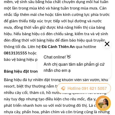
mềm, vệ sinh sâu bằng hóa chất chuyên dụng mỗi hai tuần
một lần trong mùa khô và hàng tuần trong mùa mưa. Cân
nhắc lắp thêm mái che hoặc tấm kính cường lực phía trước
để giảm thiểu tiếp xúc trực tiếp với bụi đường và nước
mưa, đồng thời vẫn giữ được khả năng hiển thị của bảng
hiệu. Nếu bảng hiệu có đèn chiếu sáng, kiểm tra và vệ sinh
đèn đồng thời với bảng hiệu để đảm bảo hiệu quả truyền
thông tối đa. Liên hệ
Đá Cảnh Thiên An
qua hotline
0813131555
hoặc
0916215057
để được tư vấn giải pháp
bảo vệ bảng hiệu phù hợp nhất với vị trí lắp đặt của bạn.
Bảng hiệu đặt trong khuôn viên sân vườn, resort, biệt thự
Bảng hiệu đá tự nhiên đặt trong khuôn viên sân vườn, khu
resort, biệt thự thường nằm trong môi trường xanh với
nhiều cây cối, thảm cỏ, hồ nước xung quanh. Môi trường
này tuy đẹp nhưng tạo điều kiện cho rêu mốc, địa y, nấm
phát triển nhanh hơn so với môi trường đô thị. Lá cây rụng,
nhựa cây, phấn hoa, phân chim và côn trùng cũng là những