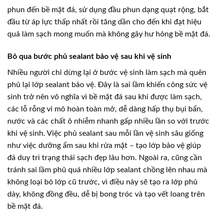
phun đến bề mặt đá, sử dụng đầu phun dạng quạt rộng, bắt
đầu từ áp lực thấp nhất rồi tăng dần cho đến khi đạt hiệu
quả làm sạch mong muốn mà không gây hư hỏng bề mặt đá.
Bỏ qua bước phủ sealant bảo vệ sau khi vệ sinh
Nhiều người chỉ dừng lại ở bước vệ sinh làm sạch mà quên
phủ lại lớp sealant bảo vệ. Đây là sai lầm khiến công sức vệ
sinh trở nên vô nghĩa vì bề mặt đá sau khi được làm sạch,
các lỗ rỗng vi mô hoàn toàn mở, dễ dàng hấp thụ bụi bẩn,
nước và các chất ô nhiễm nhanh gấp nhiều lần so với trước
khi vệ sinh. Việc phủ sealant sau mỗi lần vệ sinh sâu giống
như việc dưỡng ẩm sau khi rửa mặt – tạo lớp bảo vệ giúp
đá duy trì trạng thái sạch đẹp lâu hơn. Ngoài ra, cũng cần
tránh sai lầm phủ quá nhiều lớp sealant chồng lên nhau mà
không loại bỏ lớp cũ trước, vì điều này sẽ tạo ra lớp phủ
dày, không đồng đều, dễ bị bong tróc và tạo vết loang trên
bề mặt đá.