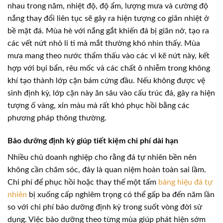
nhau trong năm, nhiệt độ, độ ẩm, lượng mưa và cường độ
nắng thay đổi liên tục sẽ gây ra hiện tượng co giãn nhiệt ở
bề mặt đá. Mùa hè với nắng gắt khiến đá bị giãn nở, tạo ra
các vết nứt nhỏ li ti mà mắt thường khó nhìn thấy. Mùa
mưa mang theo nước thẩm thấu vào các vi kẽ nứt này, kết
hợp với bụi bẩn, rêu mốc và các chất ô nhiễm trong không
khí tạo thành lớp cặn bám cứng đầu. Nếu không được vệ
sinh định kỳ, lớp cặn này ăn sâu vào cấu trúc đá, gây ra hiện
tượng ố vàng, xỉn màu mà rất khó phục hồi bằng các
phương pháp thông thường.
Bảo dưỡng định kỳ giúp tiết kiệm chi phí dài hạn
Nhiều chủ doanh nghiệp cho rằng đá tự nhiên bền nên
không cần chăm sóc, đây là quan niệm hoàn toàn sai lầm.
Chi phí để phục hồi hoặc thay thế một tấm
bảng hiệu đá tự
nhiên
bị xuống cấp nghiêm trọng có thể gấp ba đến năm lần
so với chi phí bảo dưỡng định kỳ trong suốt vòng đời sử
dụng. Việc bảo dưỡng theo từng mùa giúp phát hiện sớm