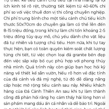
Tự thiết kế tiểu cảnh chú tiểu tại nhà mang lại lợi
ích kinh tế rõ rệt, thường tiết kiệm từ 40-60% chi
phí so với việc thuê đơn vị thi công chuyên nghiệp.
Chi phí trung bình cho một tiểu cảnh chú tiểu kích
thước 50x70cm do chuyên gia làm có thể lên đến
8-15 triệu đồng, trong khi tự làm chỉ tốn khoảng 2-5
triệu đồng tùy quy mô, chủ yếu dành cho vật liệu
đá tự nhiên và tượng chú tiểu. Hơn nữa, khi tự tay
thực hiện, bạn có toàn quyền kiểm soát chất lượng
từng chi tiết, từ việc chọn loại đá granite bền đẹp
đến việc sắp xếp bố cục phù hợp với phong thủy
nhà mình. Quá trình này còn giúp bạn học hỏi kỹ
năng về thiết kế sân vườn, hiểu rõ hơn về đặc tính
của đá cảnh và đá mỹ nghệ, từ đó dễ dàng nâng
cấp hoặc mở rộng tiểu cảnh sau này. Nhiều khách
hàng của Đá Cảnh Thiên An sau khi tự làm thành
công đã phản hồi rằng họ cảm thấy hài lòng hơn vì
sản phẩm mang dấu ấn cá nhân và dễ bảo trì. Ngoài