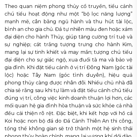
Theo quan niệm phong thủy cổ truyền, tiểu cảnh
chú tiểu hoạt động như một “bộ lọc năng lượng”
mạnh mẽ, cân bằng ngũ hành và thu hút tài lộc,
bình an cho gia chủ. Đá tự nhiên màu đen hoặc xám
đại diện cho hành Thủy, giúp tăng cường trí tuệ và
sự nghiệp; cát trắng tượng trưng cho hành Kim,
mang lại sự tinh khiết và may mắn; tượng chú tiểu
đại diện cho sự giác ngộ, xua đuổi tà ma và bảo vệ
gia đình. Khi đặt tiểu cảnh ở vị trí Đông Nam (góc tài
lộc) hoặc Tây Nam (góc tình duyên), hiệu quả
phong thủy càng được nhân đôi. Nhiều chủ nhà đã
chia sẻ rằng sau khi tự làm và đặt tiểu cảnh chú tiểu
đúng vị trí, công việc kinh doanh thuận lợi hơn, các
mối quan hệ gia đình hòa thuận và sức khỏe cả nhà
đều cải thiện rõ rệt. Đặc biệt, khi kết hợp với hồ cá
Koi hoặc non bộ đá do Đá Cảnh Thiên An thi công,
tổng thể không gian sẽ trở thành một hệ sinh thái
phong thủy hoàn chỉnh, mang lại vượng khí dồi dào.