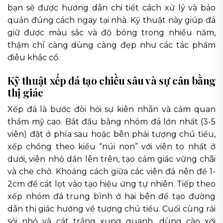
bạn sẽ được hướng dẫn chi tiết cách xử lý và bảo
quản đúng cách ngay tại nhà. Kỹ thuật này giúp đá
giữ được màu sắc và độ bóng trong nhiều năm,
thậm chí càng dùng càng đẹp như các tác phẩm
điêu khắc cổ.
Kỹ thuật xếp đá tạo chiều sâu và sự cân bằng
thị giác
Xếp đá là bước đòi hỏi sự kiên nhẫn và cảm quan
thẩm mỹ cao. Bắt đầu bằng nhóm đá lớn nhất (3-5
viên) đặt ở phía sau hoặc bên phải tượng chú tiểu,
xếp chồng theo kiểu “núi non” với viên to nhất ở
dưới, viên nhỏ dần lên trên, tạo cảm giác vững chãi
và che chở. Khoảng cách giữa các viên đá nên để 1-
2cm để cát lọt vào tạo hiệu ứng tự nhiên. Tiếp theo
xếp nhóm đá trung bình ở hai bên để tạo đường
dẫn thị giác hướng về tượng chú tiểu. Cuối cùng rải
sỏi nhỏ và cát trắng xung quanh, dùng cào xới