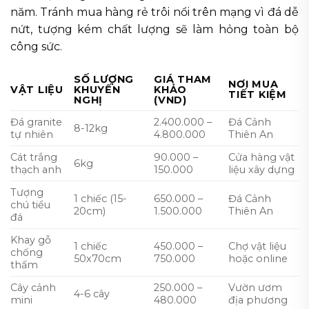
năm. Tránh mua hàng rẻ trôi nổi trên mạng vì đá dễ
nứt, tượng kém chất lượng sẽ làm hỏng toàn bộ
công sức.
SỐ LƯỢNG
GIÁ THAM
NƠI MUA
VẬT LIỆU
KHUYẾN
KHẢO
TIẾT KIỆM
NGHỊ
(VND)
Đá granite
2.400.000 –
Đá Cảnh
8-12kg
tự nhiên
4.800.000
Thiên An
Cát trắng
90.000 –
Cửa hàng vật
6kg
thạch anh
150.000
liệu xây dựng
Tượng
1 chiếc (15-
650.000 –
Đá Cảnh
chú tiểu
20cm)
1.500.000
Thiên An
đá
Khay gỗ
1 chiếc
450.000 –
Chợ vật liệu
chống
50x70cm
750.000
hoặc online
thấm
Cây cảnh
250.000 –
Vườn ươm
4-6 cây
mini
480.000
địa phương