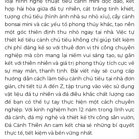
loại hình nghệ thuật tiểu cảnh mini độc đáo, kết
hợp hài hòa giữa đá tự nhiên, cát trắng tinh khiết,
tượng chú tiểu (hình ảnh nhà sư nhỏ xíu), cây cảnh
bonsai mini và các yếu tố phong thủy khác, tạo nên
một góc thiền định thu nhỏ ngay tại nhà. Việc tự
thiết kế tiểu cảnh chú tiểu không chỉ giúp tiết kiệm
chi phí đáng kể so với thuê đơn vị thi công chuyên
nghiệp mà còn mang lại niềm vui sáng tạo, sự gắn
kết với thiên nhiên và giá trị phong thủy tích cực về
sự may mắn, thanh tịnh. Bài viết này sẽ cung cấp
hướng dẫn cách làm tiểu cảnh chú tiểu tại nhà đơn
giản, chi tiết từ A đến Z, tập trung vào việc sử dụng
vật liệu đá tự nhiên và đá điêu khắc chất lượng cao
để bạn có thể tự tay thực hiện một cách chuyên
nghiệp. Với kinh nghiệm hơn 12 năm trong lĩnh vực
đá cảnh, đá mỹ nghệ và thiết kế thi công sân vườn,
Đá Cảnh Thiên An cam kết chia sẻ những bí quyết
thực tế, tiết kiệm và bền vững nhất.