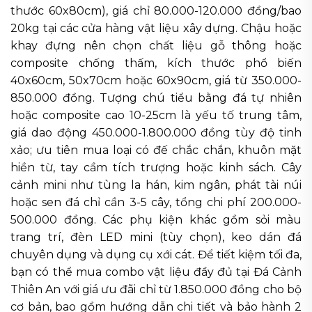
thước 60x80cm), giá chỉ 80.000-120.000 đồng/bao
20kg tại các cửa hàng vật liệu xây dựng. Chậu hoặc
khay đựng nên chọn chất liệu gỗ thông hoặc
composite chống thấm, kích thước phổ biến
40x60cm, 50x70cm hoặc 60x90cm, giá từ 350.000-
850.000 đồng. Tượng chú tiểu bằng đá tự nhiên
hoặc composite cao 10-25cm là yếu tố trung tâm,
giá dao động 450.000-1.800.000 đồng tùy độ tinh
xảo; ưu tiên mua loại có đế chắc chắn, khuôn mặt
hiền từ, tay cầm tích trượng hoặc kinh sách. Cây
cảnh mini như tùng la hán, kim ngân, phát tài núi
hoặc sen đá chỉ cần 3-5 cây, tổng chi phí 200.000-
500.000 đồng. Các phụ kiện khác gồm sỏi màu
trang trí, đèn LED mini (tùy chọn), keo dán đá
chuyên dụng và dụng cụ xới cát. Để tiết kiệm tối đa,
bạn có thể mua combo vật liệu đầy đủ tại Đá Cảnh
Thiên An với giá ưu đãi chỉ từ 1.850.000 đồng cho bộ
cơ bản, bao gồm hướng dẫn chi tiết và bảo hành 2