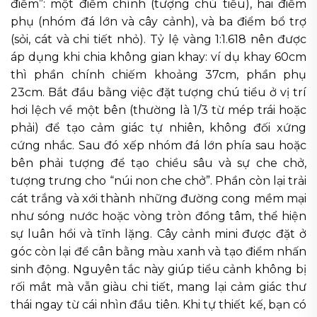
điểm”: một điểm chính (tượng chú tiểu), hai điểm
phụ (nhóm đá lớn và cây cảnh), và ba điểm bổ trợ
(sỏi, cát và chi tiết nhỏ). Tỷ lệ vàng 1:1.618 nên được
áp dụng khi chia không gian khay: ví dụ khay 60cm
thì phần chính chiếm khoảng 37cm, phần phụ
23cm. Bắt đầu bằng việc đặt tượng chú tiểu ở vị trí
hơi lệch về một bên (thường là 1/3 từ mép trái hoặc
phải) để tạo cảm giác tự nhiên, không đối xứng
cứng nhắc. Sau đó xếp nhóm đá lớn phía sau hoặc
bên phải tượng để tạo chiều sâu và sự che chở,
tượng trưng cho “núi non che chở”. Phần còn lại trải
cát trắng và xới thành những đường cong mềm mại
như sóng nước hoặc vòng tròn đồng tâm, thể hiện
sự luân hồi và tĩnh lặng. Cây cảnh mini được đặt ở
góc còn lại để cân bằng màu xanh và tạo điểm nhấn
sinh động. Nguyên tắc này giúp tiểu cảnh không bị
rối mắt mà vẫn giàu chi tiết, mang lại cảm giác thư
thái ngay từ cái nhìn đầu tiên. Khi tự thiết kế, bạn có