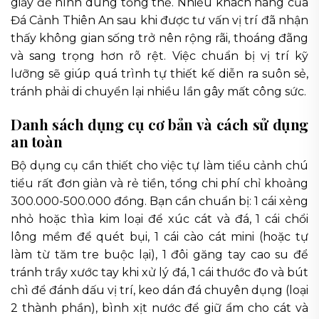
giấy để hình dung tổng thể. Nhiều khách hàng của
Đá Cảnh Thiên An sau khi được tư vấn vị trí đã nhận
thấy không gian sống trở nên rộng rãi, thoáng đãng
và sang trọng hơn rõ rệt. Việc chuẩn bị vị trí kỹ
lưỡng sẽ giúp quá trình tự thiết kế diễn ra suôn sẻ,
tránh phải di chuyển lại nhiều lần gây mất công sức.
Danh sách dụng cụ cơ bản và cách sử dụng
an toàn
Bộ dụng cụ cần thiết cho việc tự làm tiểu cảnh chú
tiểu rất đơn giản và rẻ tiền, tổng chi phí chỉ khoảng
300.000-500.000 đồng. Bạn cần chuẩn bị: 1 cái xẻng
nhỏ hoặc thìa kim loại để xúc cát và đá, 1 cái chổi
lông mềm để quét bụi, 1 cái cào cát mini (hoặc tự
làm từ tăm tre buộc lại), 1 đôi găng tay cao su để
tránh trầy xước tay khi xử lý đá, 1 cái thước đo và bút
chì để đánh dấu vị trí, keo dán đá chuyên dụng (loại
2 thành phần), bình xịt nước để giữ ẩm cho cát và