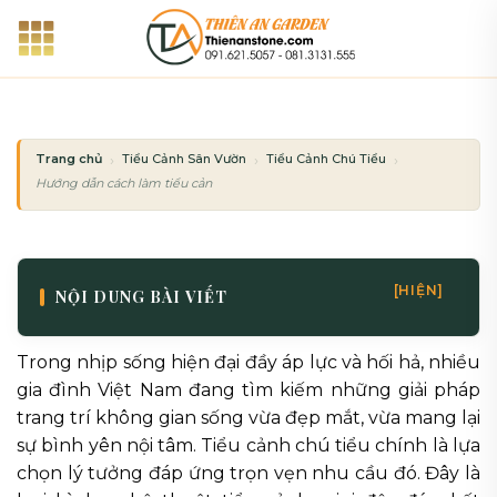
Bỏ
qua
nội
dung
Trang chủ
Tiểu Cảnh Sân Vườn
Tiểu Cảnh Chú Tiểu
Hướng dẫn cách làm tiểu cảnh chú tiểu tại nhà đơn giản và tiết kiệm
[HIỆN]
NỘI DUNG BÀI VIẾT
Trong nhịp sống hiện đại đầy áp lực và hối hả, nhiều
gia đình Việt Nam đang tìm kiếm những giải pháp
trang trí không gian sống vừa đẹp mắt, vừa mang lại
sự bình yên nội tâm. Tiểu cảnh chú tiểu chính là lựa
chọn lý tưởng đáp ứng trọn vẹn nhu cầu đó. Đây là