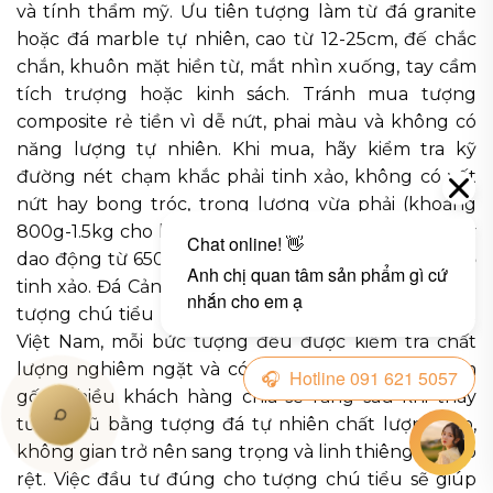
và tính thẩm mỹ. Ưu tiên tượng làm từ đá granite
hoặc đá marble tự nhiên, cao từ 12-25cm, đế chắc
chắn, khuôn mặt hiền từ, mắt nhìn xuống, tay cầm
tích trượng hoặc kinh sách. Tránh mua tượng
composite rẻ tiền vì dễ nứt, phai màu và không có
năng lượng tự nhiên. Khi mua, hãy kiểm tra kỹ
đường nét chạm khắc phải tinh xảo, không có vết
nứt hay bong tróc, trọng lượng vừa phải (khoảng
800g-1.5kg cho kích thước 20cm). Giá thành hợp lý
dao động từ 650.000 – 2.200.000 đồng tùy mức độ
tinh xảo. Đá Cảnh Thiên An cung cấp đa dạng mẫu
tượng chú tiểu điêu khắc thủ công từ đá tự nhiên
Việt Nam, mỗi bức tượng đều được kiểm tra chất
lượng nghiêm ngặt và có giấy chứng nhận nguồn
gốc. Nhiều khách hàng chia sẻ rằng sau khi thay
tượng cũ bằng tượng đá tự nhiên chất lượng cao,
không gian trở nên sang trọng và linh thiêng hơn rõ
rệt. Việc đầu tư đúng cho tượng chú tiểu sẽ giúp