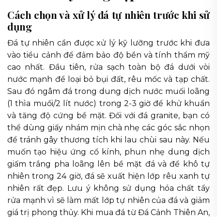
Cách chọn và xử lý đá tự nhiên trước khi sử
dụng
Đá tự nhiên cần được xử lý kỹ lưỡng trước khi đưa
vào tiểu cảnh để đảm bảo độ bền và tính thẩm mỹ
cao nhất. Đầu tiên, rửa sạch toàn bộ đá dưới vòi
nước mạnh để loại bỏ bụi đất, rêu mốc và tạp chất.
Sau đó ngâm đá trong dung dịch nước muối loãng
(1 thìa muối/2 lít nước) trong 2-3 giờ để khử khuẩn
và tăng độ cứng bề mặt. Đối với đá granite, bạn có
thể dùng giấy nhám mịn chà nhẹ các góc sắc nhọn
để tránh gây thương tích khi lau chùi sau này. Nếu
muốn tạo hiệu ứng cổ kính, phun nhẹ dung dịch
giấm trắng pha loãng lên bề mặt đá và để khô tự
nhiên trong 24 giờ, đá sẽ xuất hiện lớp rêu xanh tự
nhiên rất đẹp. Lưu ý không sử dụng hóa chất tẩy
rửa mạnh vì sẽ làm mất lớp tự nhiên của đá và giảm
giá trị phong thủy. Khi mua đá từ Đá Cảnh Thiên An,