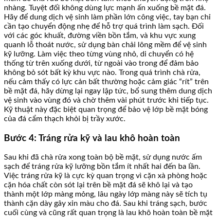
nhàng. Tuyệt đối không dùng lực mạnh ấn xuống bề mặt đá.
Hãy để dung dịch vệ sinh làm phần lớn công việc, tay bạn chỉ
cần tạo chuyển động nhẹ để hỗ trợ quá trình làm sạch. Đối
với các góc khuất, đường viền bồn tắm, và khu vực xung
quanh lỗ thoát nước, sử dụng bàn chải lông mềm để vệ sinh
kỹ lưỡng. Làm việc theo từng vùng nhỏ, di chuyển có hệ
thống từ trên xuống dưới, từ ngoài vào trong để đảm bảo
không bỏ sót bất kỳ khu vực nào. Trong quá trình chà rửa,
nếu cảm thấy có lực cản bất thường hoặc cảm giác “rít” trên
bề mặt đá, hãy dừng lại ngay lập tức, bổ sung thêm dung dịch
vệ sinh vào vùng đó và chờ thêm vài phút trước khi tiếp tục.
Kỹ thuật này đặc biệt quan trọng để bảo vệ lớp bề mặt bóng
của đá cẩm thạch khỏi bị trầy xước.
Bước 4: Tráng rửa kỹ và lau khô hoàn toàn
Sau khi đã chà rửa xong toàn bộ bề mặt, sử dụng nước ấm
sạch để tráng rửa kỹ lưỡng bồn tắm ít nhất hai đến ba lần.
Việc tráng rửa kỹ là cực kỳ quan trọng vì cặn xà phòng hoặc
cặn hóa chất còn sót lại trên bề mặt đá sẽ khô lại và tạo
thành một lớp màng mỏng, lâu ngày lớp màng này sẽ tích tụ
thành cặn dày gây xỉn màu cho đá. Sau khi tráng sạch, bước
cuối cùng và cũng rất quan trọng là lau khô hoàn toàn bề mặt