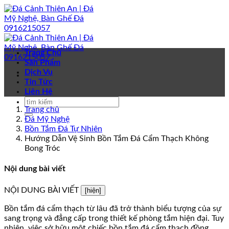
Bỏ
qua
nội
dung
Trang Chủ
Sản Phẩm
Dịch Vụ
Tin Tức
Liên Hệ
Trang chủ
Đá Mỹ Nghệ
Bồn Tắm Đá Tự Nhiên
Hướng Dẫn Vệ Sinh Bồn Tắm Đá Cẩm Thạch Không
Bong Tróc
Nội dung bài viết
NỘI DUNG BÀI VIẾT
[hiện]
Bồn tắm đá cẩm thạch từ lâu đã trở thành biểu tượng của sự
sang trọng và đẳng cấp trong thiết kế phòng tắm hiện đại. Tuy
nhiên, việc sở hữu một chiếc bồn tắm đá cẩm thạch đồng