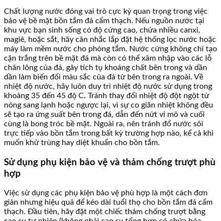
Chất lượng nước đóng vai trò cực kỳ quan trọng trong việc
bảo vệ bề mặt bồn tắm đá cẩm thạch. Nếu nguồn nước tại
khu vực bạn sinh sống có độ cứng cao, chứa nhiều canxi,
magiê, hoặc sắt, hãy cân nhắc lắp đặt hệ thống lọc nước hoặc
máy làm mềm nước cho phòng tắm. Nước cứng không chỉ tạo
cặn trắng trên bề mặt đá mà còn có thể xâm nhập vào các lỗ
chân lông của đá, gây tích tụ khoáng chất bên trong và dần
dần làm biến đổi màu sắc của đá từ bên trong ra ngoài. Về
nhiệt độ nước, hãy luôn duy trì nhiệt độ nước sử dụng trong
khoảng 35 đến 45 độ C. Tránh thay đổi nhiệt độ đột ngột từ
nóng sang lạnh hoặc ngược lại, vì sự co giãn nhiệt không đều
sẽ tạo ra ứng suất bên trong đá, dẫn đến nứt vi mô và cuối
cùng là bong tróc bề mặt. Ngoài ra, nên tránh đổ nước sôi
trực tiếp vào bồn tắm trong bất kỳ trường hợp nào, kể cả khi
muốn khử trùng hay diệt khuẩn cho bồn tắm.
Sử dụng phụ kiện bảo vệ và thảm chống trượt phù
hợp
Việc sử dụng các phụ kiện bảo vệ phù hợp là một cách đơn
giản nhưng hiệu quả để kéo dài tuổi thọ cho bồn tắm đá cẩm
thạch. Đầu tiên, hãy đặt một chiếc thảm chống trượt bằng