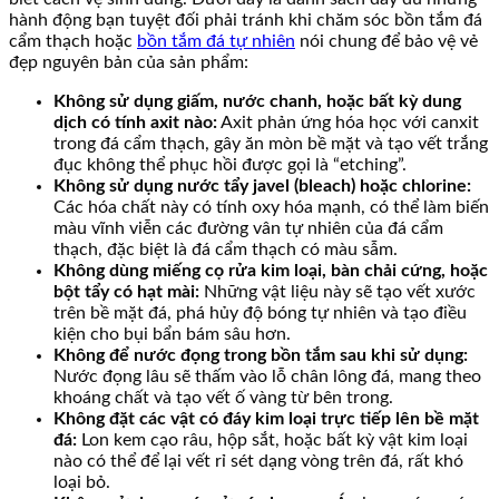
hành động bạn tuyệt đối phải tránh khi chăm sóc bồn tắm đá
cẩm thạch hoặc
bồn tắm đá tự nhiên
nói chung để bảo vệ vẻ
đẹp nguyên bản của sản phẩm:
Không sử dụng giấm, nước chanh, hoặc bất kỳ dung
dịch có tính axit nào:
Axit phản ứng hóa học với canxit
trong đá cẩm thạch, gây ăn mòn bề mặt và tạo vết trắng
đục không thể phục hồi được gọi là “etching”.
Không sử dụng nước tẩy javel (bleach) hoặc chlorine:
Các hóa chất này có tính oxy hóa mạnh, có thể làm biến
màu vĩnh viễn các đường vân tự nhiên của đá cẩm
thạch, đặc biệt là đá cẩm thạch có màu sẫm.
Không dùng miếng cọ rửa kim loại, bàn chải cứng, hoặc
bột tẩy có hạt mài:
Những vật liệu này sẽ tạo vết xước
trên bề mặt đá, phá hủy độ bóng tự nhiên và tạo điều
kiện cho bụi bẩn bám sâu hơn.
Không để nước đọng trong bồn tắm sau khi sử dụng:
Nước đọng lâu sẽ thấm vào lỗ chân lông đá, mang theo
khoáng chất và tạo vết ố vàng từ bên trong.
Không đặt các vật có đáy kim loại trực tiếp lên bề mặt
đá:
Lon kem cạo râu, hộp sắt, hoặc bất kỳ vật kim loại
nào có thể để lại vết rỉ sét dạng vòng trên đá, rất khó
loại bỏ.