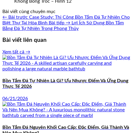
Không Bong Tróc – Hình 12
Bài viết cùng chuyên mục
← Bài trước
Case Study: Thi Công Bồn Tắm Đá Tự Nhiên Cho
Biệt Thự Tại Hòa Bình
Bài tiếp →
Lợi Ích Sử Dụng Bồn Tắm
Bằng Đá Tự Nhiên Trong Phong Thủy
Bài viết liên quan
Xem tất cả →
Bồn Tắm Đá Tự Nhiên Là Gì? Ưu Nhược Điểm Và Ứng Dụng
Thực Tế 2026
06/21/2026
Bồn Tắm Đá Nguyên Khối Cao Cấp: Đặc Điểm, Giá Thành Và
Nên Mua Không?