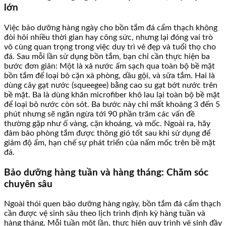
lớn
Việc bảo dưỡng hàng ngày cho bồn tắm đá cẩm thạch không
đòi hỏi nhiều thời gian hay công sức, nhưng lại đóng vai trò
vô cùng quan trọng trong việc duy trì vẻ đẹp và tuổi thọ cho
đá. Sau mỗi lần sử dụng bồn tắm, bạn chỉ cần thực hiện ba
bước đơn giản: Một là xả nước ấm sạch qua toàn bộ bề mặt
bồn tắm để loại bỏ cặn xà phòng, dầu gội, và sữa tắm. Hai là
dùng cây gạt nước (squeegee) bằng cao su gạt bớt nước trên
bề mặt. Ba là dùng khăn microfiber khô lau lại toàn bộ bề mặt
để loại bỏ nước còn sót. Ba bước này chỉ mất khoảng 3 đến 5
phút nhưng sẽ ngăn ngừa tới 90 phần trăm các vấn đề
thường gặp như ố vàng, cặn khoáng, và mốc. Ngoài ra, hãy
đảm bảo phòng tắm được thông gió tốt sau khi sử dụng để
giảm độ ẩm, hạn chế sự phát triển của nấm mốc trên bề mặt
đá.
Bảo dưỡng hàng tuần và hàng tháng: Chăm sóc
chuyên sâu
Ngoài thói quen bảo dưỡng hàng ngày, bồn tắm đá cẩm thạch
cần được vệ sinh sâu theo lịch trình định kỳ hàng tuần và
hàng tháng. Mỗi tuần một lần, thực hiện quy trình vệ sinh đầy