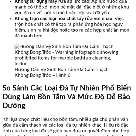
Không sử dụng máy rửa áp lực cao:
Áp lực nước quá
mạnh có thể xói mòn bề mặt đá, đặc biệt ở những khu
vực đã có vết nứt vi mô hoặc lớp seal đã yếu.
Không trộn các loại hóa chất tẩy rửa với nhau:
Việc
trộn hóa chất có thể tạo ra phản ứng hóa học nguy
hiểm, sinh ra khí độc hoặc tạo ra các hợp chất ăn mòn
đá mạnh hơn.
Hướng Dẫn Vệ Sinh Bồn Tắm Đá Cẩm Thạch
Không Bong Tróc – Hình 6
So Sánh Các Loại Đá Tự Nhiên Phổ Biến
Dùng Làm Bồn Tắm Và Mức Độ Dễ Bảo
Dưỡng
Khi lựa chọn chất liệu cho bồn tắm, nhiều gia chủ phân vân
giữa đá cẩm thạch và các loại đá tự nhiên khác. Hiểu rõ đặc
tính của từng loại đá sẽ giúp bạn đưa ra quyết định phù hợp