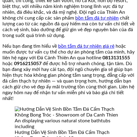
quan, thi công, thiết kế sân vườn, hồ cá Koi, non bộ resort,
biệt thự, với nhiều năm kinh nghiệm trong lĩnh vực đá tự
nhiên, đá điêu khắc, và đá mỹ nghệ. Đội ngũ của Thiên An
không chỉ cung cấp các sản phẩm
bồn tắm đá tự nhiên
chất
lượng cao từ các nguồn đá quý hiếm mà còn tư vấn chi tiết về
cách vệ sinh, bảo dưỡng để giữ gìn vẻ đẹp nguyên bản của đá
trong suốt quá trình sử dụng.
Nếu bạn đang tìm hiểu về
bồn tắm đá tự nhiên giá rẻ
hoặc
muốn được tư vấn cụ thể cho dự án phòng tắm của mình, hãy
liên hệ ngay với Đá Cảnh Thiên An qua hotline
0813131555
hoặc
0916215057
để được hỗ trợ nhanh chóng, tận tâm. Dù
bạn đang xây mới hay cải tạo, đội ngũ chuyên gia sẽ giúp bạn
hiện thực hóa không gian phòng tắm sang trọng, đẳng cấp với
đá cẩm thạch tự nhiên — và quan trọng hơn, hướng dẫn bạn
cách giữ cho vẻ đẹp ấy mãi trường tồn cùng thời gian. Liên hệ
ngay hôm nay để nhận tư vấn miễn phí và báo giá chi tiết
nhất!
Hướng Dẫn Vệ Sinh Bồn Tắm Đá Cẩm Thạch