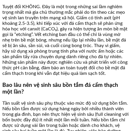
Tuyệt đối KHÔNG. Đây là một trong những sai lầm nghiêm
trọng nhất mà gia chủ thường mắc phải do tin theo các mẹo
vệ sinh lan truyền trên mạng xã hội. Giấm có tính axit (pH
khoảng 2.5-3.5), khi tiếp xúc với đá cẩm thạch sẽ phản ứng
hóa học với canxit (CaCO₃), gây ra hiện tượng ăn mòn bề mặt
gọi là “etching”. Vết etching ban đầu có thể chỉ là vùng mờ
nhẹ trên bề mặt bóng, nhưng nếu lặp lại nhiều lần, bề mặt đá
sẽ bị ăn sâu, sần sùi, và cuối cùng bong tróc. Thay vì giấm,
hãy sử dụng xà phòng trung tính pha với nước ấm hoặc các
sản phẩm tẩy rửa chuyên dụng dành riêng cho đá tự nhiên.
Những sản phẩm này được nghiên cứu và phát triển với công
thức pH cân bằng, đảm bảo an toàn tuyệt đối cho bề mặt đá
cẩm thạch trong khi vẫn đạt hiệu quả làm sạch tốt.
Bao lâu nên vệ sinh sâu bồn tắm đá cẩm thạch
một lần?
Tần suất vệ sinh sâu phụ thuộc vào mức độ sử dụng bồn tắm.
Nếu bồn tắm được sử dụng hàng ngày bởi nhiều thành viên
trong gia đình, bạn nên thực hiện vệ sinh sâu (full cleaning với
bốn bước đầy đủ) ít nhất một lần mỗi tuần. Nếu bồn tắm chỉ
được sử dụng vài lần trong tuần hoặc dành cho khách, vệ