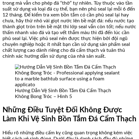
trong mà vẫn cho phép đá “thở” tự nhiên. Tùy thuộc vào tần
suất sử dụng và loại đá cụ thể, bạn nên phủ seal lại mỗi 6 đến
12 tháng. Để kiểm tra xem bồn tắm có cần phủ seal lại hay
chưa, hãy thử nhỏ vài giọt nước lên bề mặt đá: nếu nước tạo
thành giọt tròn trên bề mặt thì lớp seal vẫn còn tốt; nếu nước
thấm nhanh vào đá và tạo vết thẫm màu thì đã đến lúc cần
phủ seal lại. Việc phủ seal nên được thực hiện bởi đội ngũ
chuyên nghiệp hoặc ít nhất bạn cần sử dụng sản phẩm seal
chất lượng cao dành riêng cho đá cẩm thạch và tuân thủ
chính xác hướng dẫn sử dụng của nhà sản xuất.
Hướng Dẫn Vệ Sinh Bồn Tắm Đá Cẩm Thạch
Không Bong Tróc – Hình 5
Những Điều Tuyệt Đối Không Được
Làm Khi Vệ Sinh Bồn Tắm Đá Cẩm Thạch
Hiểu rõ những điều cấm kỵ cũng quan trọng không kém việc
biết cách vệ sinh đúng. Dưới đây là danh sách đầy đủ những