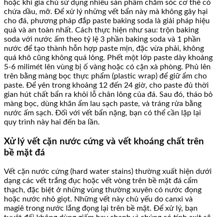
hoặc khi gia chủ sử dụng nhiều sản phẩm chăm sóc cơ thể có
chứa dầu, mỡ. Để xử lý những vết bẩn này mà không gây hại
cho đá, phương pháp đắp paste baking soda là giải pháp hiệu
quả và an toàn nhất. Cách thực hiện như sau: trộn baking
soda với nước ấm theo tỷ lệ 3 phần baking soda và 1 phần
nước để tạo thành hỗn hợp paste mịn, đặc vừa phải, không
quá khô cũng không quá lỏng. Phết một lớp paste dày khoảng
5-6 milimét lên vùng bị ố vàng hoặc có cặn xà phòng. Phủ lên
trên bằng màng bọc thực phẩm (plastic wrap) để giữ ẩm cho
paste. Để yên trong khoảng 12 đến 24 giờ, cho paste đủ thời
gian hút chất bẩn ra khỏi lỗ chân lông của đá. Sau đó, tháo bỏ
màng bọc, dùng khăn ẩm lau sạch paste, và tráng rửa bằng
nước ấm sạch. Đối với vết bẩn nặng, bạn có thể cần lặp lại
quy trình này hai đến ba lần.
Xử lý vết cặn nước cứng và vết khoáng chất trên
bề mặt đá
Vết cặn nước cứng (hard water stains) thường xuất hiện dưới
dạng các vết trắng đục hoặc vết vòng trên bề mặt đá cẩm
thạch, đặc biệt ở những vùng thường xuyên có nước đọng
hoặc nước nhỏ giọt. Những vết này chủ yếu do canxi và
magiê trong nước lắng đọng lại trên bề mặt. Để xử lý, bạn