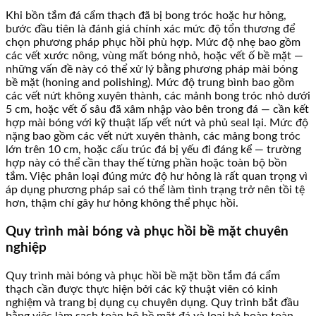
Khi bồn tắm đá cẩm thạch đã bị bong tróc hoặc hư hỏng,
bước đầu tiên là đánh giá chính xác mức độ tổn thương để
chọn phương pháp phục hồi phù hợp. Mức độ nhẹ bao gồm
các vết xước nông, vùng mất bóng nhỏ, hoặc vết ố bề mặt —
những vấn đề này có thể xử lý bằng phương pháp mài bóng
bề mặt (honing and polishing). Mức độ trung bình bao gồm
các vết nứt không xuyên thành, các mảnh bong tróc nhỏ dưới
5 cm, hoặc vết ố sâu đã xâm nhập vào bên trong đá — cần kết
hợp mài bóng với kỹ thuật lấp vết nứt và phủ seal lại. Mức độ
nặng bao gồm các vết nứt xuyên thành, các mảng bong tróc
lớn trên 10 cm, hoặc cấu trúc đá bị yếu đi đáng kể — trường
hợp này có thể cần thay thế từng phần hoặc toàn bộ bồn
tắm. Việc phân loại đúng mức độ hư hỏng là rất quan trọng vì
áp dụng phương pháp sai có thể làm tình trạng trở nên tồi tệ
hơn, thậm chí gây hư hỏng không thể phục hồi.
Quy trình mài bóng và phục hồi bề mặt chuyên
nghiệp
Quy trình mài bóng và phục hồi bề mặt bồn tắm đá cẩm
thạch cần được thực hiện bởi các kỹ thuật viên có kinh
nghiệm và trang bị dụng cụ chuyên dụng. Quy trình bắt đầu
bằng việc làm sạch toàn bộ bề mặt đá và loại bỏ hoàn toàn