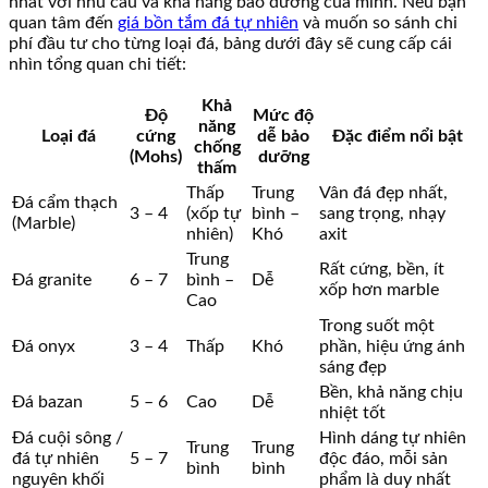
nhất với nhu cầu và khả năng bảo dưỡng của mình. Nếu bạn
quan tâm đến
giá bồn tắm đá tự nhiên
và muốn so sánh chi
phí đầu tư cho từng loại đá, bảng dưới đây sẽ cung cấp cái
nhìn tổng quan chi tiết:
Khả
Độ
Mức độ
năng
Loại đá
cứng
dễ bảo
Đặc điểm nổi bật
chống
(Mohs)
dưỡng
thấm
Thấp
Trung
Vân đá đẹp nhất,
Đá cẩm thạch
3 – 4
(xốp tự
bình –
sang trọng, nhạy
(Marble)
nhiên)
Khó
axit
Trung
Rất cứng, bền, ít
Đá granite
6 – 7
bình –
Dễ
xốp hơn marble
Cao
Trong suốt một
Đá onyx
3 – 4
Thấp
Khó
phần, hiệu ứng ánh
sáng đẹp
Bền, khả năng chịu
Đá bazan
5 – 6
Cao
Dễ
nhiệt tốt
Đá cuội sông /
Hình dáng tự nhiên
Trung
Trung
đá tự nhiên
5 – 7
độc đáo, mỗi sản
bình
bình
nguyên khối
phẩm là duy nhất