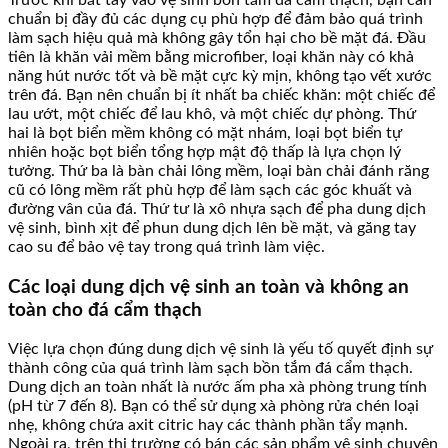
Trước khi bắt tay vào vệ sinh bồn tắm đá cẩm thạch, bạn cần
chuẩn bị đầy đủ các dụng cụ phù hợp để đảm bảo quá trình
làm sạch hiệu quả mà không gây tổn hại cho bề mặt đá. Đầu
tiên là khăn vải mềm bằng microfiber, loại khăn này có khả
năng hút nước tốt và bề mặt cực kỳ mịn, không tạo vết xước
trên đá. Bạn nên chuẩn bị ít nhất ba chiếc khăn: một chiếc để
lau ướt, một chiếc để lau khô, và một chiếc dự phòng. Thứ
hai là bọt biển mềm không có mặt nhám, loại bọt biển tự
nhiên hoặc bọt biển tổng hợp mật độ thấp là lựa chọn lý
tưởng. Thứ ba là bàn chải lông mềm, loại bàn chải đánh răng
cũ có lông mềm rất phù hợp để làm sạch các góc khuất và
đường vân của đá. Thứ tư là xô nhựa sạch để pha dung dịch
vệ sinh, bình xịt để phun dung dịch lên bề mặt, và găng tay
cao su để bảo vệ tay trong quá trình làm việc.
Các loại dung dịch vệ sinh an toàn và không an
toàn cho đá cẩm thạch
Việc lựa chọn đúng dung dịch vệ sinh là yếu tố quyết định sự
thành công của quá trình làm sạch bồn tắm đá cẩm thạch.
Dung dịch an toàn nhất là nước ấm pha xà phòng trung tính
(pH từ 7 đến 8). Bạn có thể sử dụng xà phòng rửa chén loại
nhẹ, không chứa axit citric hay các thành phần tẩy mạnh.
Ngoài ra, trên thị trường có bán các sản phẩm vệ sinh chuyên