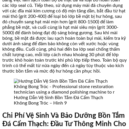
các lớp seal cũ. Tiếp theo, sử dụng máy mài đá chuyên dụng
với các đĩa mài kim cương có độ mịn tăng dần, bắt đầu từ hạt
mài thô (grit 200-400) để loại bỏ lớp bề mặt bị hư hỏng, sau
đó chuyển sang hạt mài mịn hơn (grit 800-1500) để làm
phẳng bề mặt, và cuối cùng là hạt mài siêu mịn (grit 3000-
5000) để đánh bóng đạt độ sáng bóng gương. Sau khi mài
bóng, bề mặt đá được lau sạch hoàn toàn bụi mài, kiểm tra kỹ
dưới ánh sáng để đảm bảo không còn vết xước hoặc vùng
không đều. Cuối cùng, phủ hai đến ba lớp seal chống thấm
chất lượng cao, mỗi lớp cách nhau khoảng 30 phút để lớp
trước khô hoàn toàn trước khi phủ lớp tiếp theo. Toàn bộ quy
trình có thể mất từ nửa ngày đến cả ngày tùy thuộc vào kích
thước bồn tắm và mức độ hư hỏng cần phục hồi.
Hướng Dẫn Vệ Sinh Bồn Tắm Đá Cẩm Thạch
Không Bong Tróc – Hình 9
Chi Phí Vệ Sinh Và Bảo Dưỡng Bồn Tắm
Đá Cẩm Thạch: Đầu Tư Thông Minh Cho