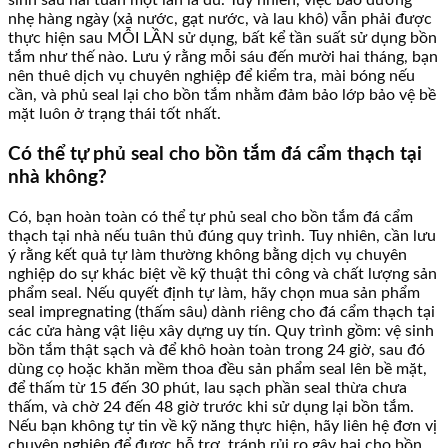
sinh sâu hai tuần một lần là đủ. Tuy nhiên, việc bảo dưỡng
nhẹ hàng ngày (xả nước, gạt nước, và lau khô) vẫn phải được
thực hiện sau MỖI LẦN sử dụng, bất kể tần suất sử dụng bồn
tắm như thế nào. Lưu ý rằng mỗi sáu đến mười hai tháng, bạn
nên thuê dịch vụ chuyên nghiệp để kiểm tra, mài bóng nếu
cần, và phủ seal lại cho bồn tắm nhằm đảm bảo lớp bảo vệ bề
mặt luôn ở trạng thái tốt nhất.
Có thể tự phủ seal cho bồn tắm đá cẩm thạch tại
nhà không?
Có, bạn hoàn toàn có thể tự phủ seal cho bồn tắm đá cẩm
thạch tại nhà nếu tuân thủ đúng quy trình. Tuy nhiên, cần lưu
ý rằng kết quả tự làm thường không bằng dịch vụ chuyên
nghiệp do sự khác biệt về kỹ thuật thi công và chất lượng sản
phẩm seal. Nếu quyết định tự làm, hãy chọn mua sản phẩm
seal impregnating (thấm sâu) dành riêng cho đá cẩm thạch tại
các cửa hàng vật liệu xây dựng uy tín. Quy trình gồm: vệ sinh
bồn tắm thật sạch và để khô hoàn toàn trong 24 giờ, sau đó
dùng cọ hoặc khăn mềm thoa đều sản phẩm seal lên bề mặt,
để thấm từ 15 đến 30 phút, lau sạch phần seal thừa chưa
thấm, và chờ 24 đến 48 giờ trước khi sử dụng lại bồn tắm.
Nếu bạn không tự tin về kỹ năng thực hiện, hãy liên hệ đơn vị
chuyên nghiệp để được hỗ trợ, tránh rủi ro gây hại cho bồn