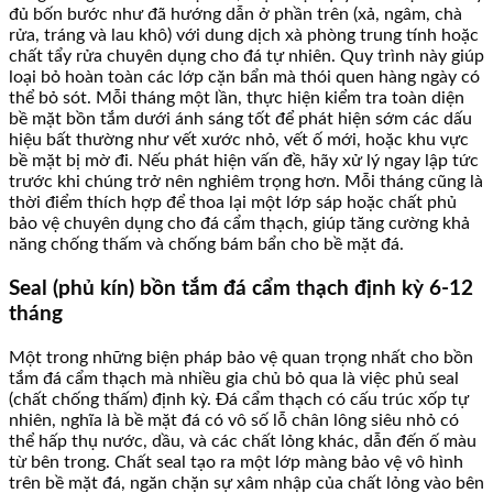
đủ bốn bước như đã hướng dẫn ở phần trên (xả, ngâm, chà
rửa, tráng và lau khô) với dung dịch xà phòng trung tính hoặc
chất tẩy rửa chuyên dụng cho đá tự nhiên. Quy trình này giúp
loại bỏ hoàn toàn các lớp cặn bẩn mà thói quen hàng ngày có
thể bỏ sót. Mỗi tháng một lần, thực hiện kiểm tra toàn diện
bề mặt bồn tắm dưới ánh sáng tốt để phát hiện sớm các dấu
hiệu bất thường như vết xước nhỏ, vết ố mới, hoặc khu vực
bề mặt bị mờ đi. Nếu phát hiện vấn đề, hãy xử lý ngay lập tức
trước khi chúng trở nên nghiêm trọng hơn. Mỗi tháng cũng là
thời điểm thích hợp để thoa lại một lớp sáp hoặc chất phủ
bảo vệ chuyên dụng cho đá cẩm thạch, giúp tăng cường khả
năng chống thấm và chống bám bẩn cho bề mặt đá.
Seal (phủ kín) bồn tắm đá cẩm thạch định kỳ 6-12
tháng
Một trong những biện pháp bảo vệ quan trọng nhất cho bồn
tắm đá cẩm thạch mà nhiều gia chủ bỏ qua là việc phủ seal
(chất chống thấm) định kỳ. Đá cẩm thạch có cấu trúc xốp tự
nhiên, nghĩa là bề mặt đá có vô số lỗ chân lông siêu nhỏ có
thể hấp thụ nước, dầu, và các chất lỏng khác, dẫn đến ố màu
từ bên trong. Chất seal tạo ra một lớp màng bảo vệ vô hình
trên bề mặt đá, ngăn chặn sự xâm nhập của chất lỏng vào bên