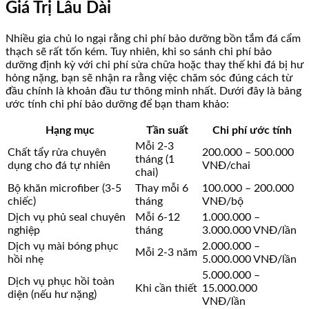
Giá Trị Lâu Dài
Nhiều gia chủ lo ngại rằng chi phí bảo dưỡng bồn tắm đá cẩm
thạch sẽ rất tốn kém. Tuy nhiên, khi so sánh chi phí bảo
dưỡng định kỳ với chi phí sửa chữa hoặc thay thế khi đá bị hư
hỏng nặng, bạn sẽ nhận ra rằng việc chăm sóc đúng cách từ
đầu chính là khoản đầu tư thông minh nhất. Dưới đây là bảng
ước tính chi phí bảo dưỡng để bạn tham khảo:
Hạng mục
Tần suất
Chi phí ước tính
Mỗi 2-3
Chất tẩy rửa chuyên
200.000 – 500.000
tháng (1
dụng cho đá tự nhiên
VNĐ/chai
chai)
Bộ khăn microfiber (3-5
Thay mỗi 6
100.000 – 200.000
chiếc)
tháng
VNĐ/bộ
Dịch vụ phủ seal chuyên
Mỗi 6-12
1.000.000 –
nghiệp
tháng
3.000.000 VNĐ/lần
Dịch vụ mài bóng phục
2.000.000 –
Mỗi 2-3 năm
hồi nhẹ
5.000.000 VNĐ/lần
5.000.000 –
Dịch vụ phục hồi toàn
Khi cần thiết
15.000.000
diện (nếu hư nặng)
VNĐ/lần