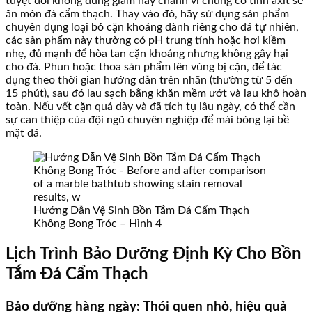
tuyệt đối không dùng giấm hay chanh vì chúng có tính axit sẽ
ăn mòn đá cẩm thạch. Thay vào đó, hãy sử dụng sản phẩm
chuyên dụng loại bỏ cặn khoáng dành riêng cho đá tự nhiên,
các sản phẩm này thường có pH trung tính hoặc hơi kiềm
nhẹ, đủ mạnh để hòa tan cặn khoáng nhưng không gây hại
cho đá. Phun hoặc thoa sản phẩm lên vùng bị cặn, để tác
dụng theo thời gian hướng dẫn trên nhãn (thường từ 5 đến
15 phút), sau đó lau sạch bằng khăn mềm ướt và lau khô hoàn
toàn. Nếu vết cặn quá dày và đã tích tụ lâu ngày, có thể cần
sự can thiệp của đội ngũ chuyên nghiệp để mài bóng lại bề
mặt đá.
Hướng Dẫn Vệ Sinh Bồn Tắm Đá Cẩm Thạch
Không Bong Tróc – Hình 4
Lịch Trình Bảo Dưỡng Định Kỳ Cho Bồn
Tắm Đá Cẩm Thạch
Bảo dưỡng hàng ngày: Thói quen nhỏ, hiệu quả