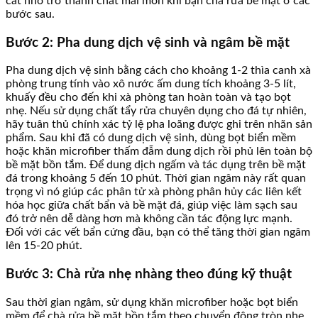
cát nhỏ trở thành chất mài mòn khi bạn chà rửa bề mặt ở các
bước sau.
Bước 2: Pha dung dịch vệ sinh và ngâm bề mặt
Pha dung dịch vệ sinh bằng cách cho khoảng 1-2 thìa canh xà
phòng trung tính vào xô nước ấm dung tích khoảng 3-5 lít,
khuấy đều cho đến khi xà phòng tan hoàn toàn và tạo bọt
nhẹ. Nếu sử dụng chất tẩy rửa chuyên dụng cho đá tự nhiên,
hãy tuân thủ chính xác tỷ lệ pha loãng được ghi trên nhãn sản
phẩm. Sau khi đã có dung dịch vệ sinh, dùng bọt biển mềm
hoặc khăn microfiber thấm đẫm dung dịch rồi phủ lên toàn bộ
bề mặt bồn tắm. Để dung dịch ngấm và tác dụng trên bề mặt
đá trong khoảng 5 đến 10 phút. Thời gian ngâm này rất quan
trọng vì nó giúp các phân tử xà phòng phân hủy các liên kết
hóa học giữa chất bẩn và bề mặt đá, giúp việc làm sạch sau
đó trở nên dễ dàng hơn mà không cần tác động lực mạnh.
Đối với các vết bẩn cứng đầu, bạn có thể tăng thời gian ngâm
lên 15-20 phút.
Bước 3: Chà rửa nhẹ nhàng theo đúng kỹ thuật
Sau thời gian ngâm, sử dụng khăn microfiber hoặc bọt biển
mềm để chà rửa bề mặt bồn tắm theo chuyển động tròn nhẹ