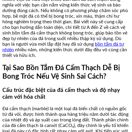
nghĩa với việc bạn cần nắm vững kiến thức vệ sinh và bảo
dưỡng đúng cách. Nếu không có phương pháp chăm sóc phù
hợp, bề mặt đá có thể bị bong tróc, xỉn màu, thậm chí hư
hỏng nghiêm trọng theo thời gian. Bài viết này sẽ cung cấp
cho bạn hướng dẫn toàn diện, chi tiết từ A đến Z về cách vệ
sinh bồn tắm đá cẩm thạch không bong tróc, giúp bảo tồn vẻ
đẹp tự nhiên của đá trong suốt nhiều thập kỷ sử dụng. Dù
bạn là người vừa mới lắp đặt hay đã sử dụng
bồn tắm đá tự
nhiên
nhiều năm, những kiến thức dưới đây đều vô cùng cần
thiết và hữu ích.
Tại Sao Bồn Tắm Đá Cẩm Thạch Dễ Bị
Bong Tróc Nếu Vệ Sinh Sai Cách?
Cấu trúc đặc biệt của đá cẩm thạch và độ nhạy
cảm với hóa chất
Đá cẩm thạch (marble) là một loại đá biến chất có nguồn gốc
từ đá vôi, được hình thành qua hàng triệu năm dưới tác động
của nhiệt độ và áp suất cao trong lòng đất. Thành phần chính
của đá cẩm thạch là canxit (CaCO₃), đây chính là yếu tố khiến
loại đá này có đặc tính rất nhạy cảm với axit. Khi tiếp xúc với