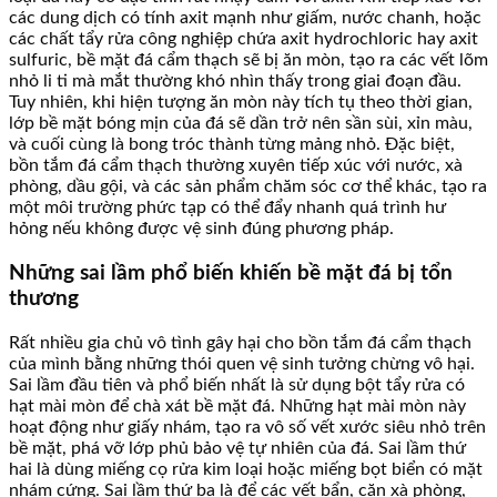
các dung dịch có tính axit mạnh như giấm, nước chanh, hoặc
các chất tẩy rửa công nghiệp chứa axit hydrochloric hay axit
sulfuric, bề mặt đá cẩm thạch sẽ bị ăn mòn, tạo ra các vết lõm
nhỏ li ti mà mắt thường khó nhìn thấy trong giai đoạn đầu.
Tuy nhiên, khi hiện tượng ăn mòn này tích tụ theo thời gian,
lớp bề mặt bóng mịn của đá sẽ dần trở nên sần sùi, xỉn màu,
và cuối cùng là bong tróc thành từng mảng nhỏ. Đặc biệt,
bồn tắm đá cẩm thạch thường xuyên tiếp xúc với nước, xà
phòng, dầu gội, và các sản phẩm chăm sóc cơ thể khác, tạo ra
một môi trường phức tạp có thể đẩy nhanh quá trình hư
hỏng nếu không được vệ sinh đúng phương pháp.
Những sai lầm phổ biến khiến bề mặt đá bị tổn
thương
Rất nhiều gia chủ vô tình gây hại cho bồn tắm đá cẩm thạch
của mình bằng những thói quen vệ sinh tưởng chừng vô hại.
Sai lầm đầu tiên và phổ biến nhất là sử dụng bột tẩy rửa có
hạt mài mòn để chà xát bề mặt đá. Những hạt mài mòn này
hoạt động như giấy nhám, tạo ra vô số vết xước siêu nhỏ trên
bề mặt, phá vỡ lớp phủ bảo vệ tự nhiên của đá. Sai lầm thứ
hai là dùng miếng cọ rửa kim loại hoặc miếng bọt biển có mặt
nhám cứng. Sai lầm thứ ba là để các vết bẩn, cặn xà phòng,