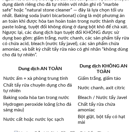
dụng dành riêng cho đá tự nhiên với nhãn ghi rõ “marble
safe” hoặc “natural stone cleaner” — đây là lựa chọn tối ưu
nhất. Baking soda (natri bicarbonat) cũng là một phương án
an toàn khi được hòa tan hoàn toàn trong nước thành dạng
paste loãng, tuyệt đối không dùng ở dạng bột khô để chà xát.
Ngược lại, các dung dịch bạn tuyệt đối KHÔNG được sử
dụng bao gồm: giấm trắng, nước chanh, các sản phẩm tẩy rửa
có chứa acid, bleach (nước tẩy javel), các sản phẩm chứa
amoniac, và bất kỳ chất tẩy rửa nào có ghi nhãn “không dùng
cho đá tự nhiên”.
Dung dịch KHÔNG AN
Dung dịch AN TOÀN
TOÀN
Nước ấm + xà phòng trung tính
Giấm trắng, giấm táo
Chất tẩy rửa chuyên dụng cho đá
Nước chanh, axit citric
tự nhiên
Baking soda hòa tan trong nước
Bleach / Nước tẩy Javel
Hydrogen peroxide loãng (cho đá
Chất tẩy rửa chứa
sáng màu)
amoniac
Bột giặt, bột tẩy có hạt
Nước cất hoặc nước lọc sạch
mài