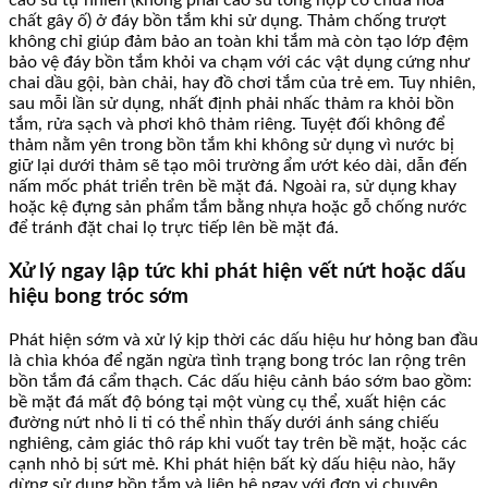
cao su tự nhiên (không phải cao su tổng hợp có chứa hóa
chất gây ố) ở đáy bồn tắm khi sử dụng. Thảm chống trượt
không chỉ giúp đảm bảo an toàn khi tắm mà còn tạo lớp đệm
bảo vệ đáy bồn tắm khỏi va chạm với các vật dụng cứng như
chai dầu gội, bàn chải, hay đồ chơi tắm của trẻ em. Tuy nhiên,
sau mỗi lần sử dụng, nhất định phải nhấc thảm ra khỏi bồn
tắm, rửa sạch và phơi khô thảm riêng. Tuyệt đối không để
thảm nằm yên trong bồn tắm khi không sử dụng vì nước bị
giữ lại dưới thảm sẽ tạo môi trường ẩm ướt kéo dài, dẫn đến
nấm mốc phát triển trên bề mặt đá. Ngoài ra, sử dụng khay
hoặc kệ đựng sản phẩm tắm bằng nhựa hoặc gỗ chống nước
để tránh đặt chai lọ trực tiếp lên bề mặt đá.
Xử lý ngay lập tức khi phát hiện vết nứt hoặc dấu
hiệu bong tróc sớm
Phát hiện sớm và xử lý kịp thời các dấu hiệu hư hỏng ban đầu
là chìa khóa để ngăn ngừa tình trạng bong tróc lan rộng trên
bồn tắm đá cẩm thạch. Các dấu hiệu cảnh báo sớm bao gồm:
bề mặt đá mất độ bóng tại một vùng cụ thể, xuất hiện các
đường nứt nhỏ li ti có thể nhìn thấy dưới ánh sáng chiếu
nghiêng, cảm giác thô ráp khi vuốt tay trên bề mặt, hoặc các
cạnh nhỏ bị sứt mẻ. Khi phát hiện bất kỳ dấu hiệu nào, hãy
dừng sử dụng bồn tắm và liên hệ ngay với đơn vị chuyên