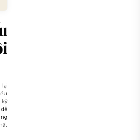
ểu
ội
lại
điều
 kỷ
 dễ
ằng
hất