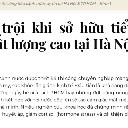
thi công tiểu cảnh nước uy tín tại Hà Nội & TP.HCM – Hình 1
 trội khi sở hữu ti
t lượng cao tại Hà N
 cảnh nước được thiết kế thi công chuyên nghiệp mang 
m mỹ, sức khỏe lẫn giá trị kinh tế. Đầu tiên là khả năng 
hững ngày hè oi ả tại TP.HCM hay những đợt nắng nóng
ách kết hợp với hơi nước bốc lên sẽ tạo cảm giác mát mẻ,
nhà mình. Nhiều nghiên cứu khoa học đã chứng minh r
uyết áp, giảm cortisol (hormone stress) và cải thiện c