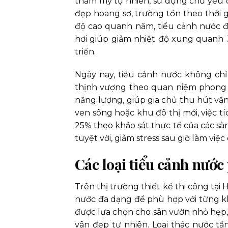
thẩm mỹ tự nhiên, sử dụng chủ yếu đ
đẹp hoang sơ, trường tồn theo thời g
độ cao quanh năm, tiểu cảnh nước đó
hơi giúp giảm nhiệt độ xung quanh 3
triển.
Ngày nay, tiểu cảnh nước không ch
thịnh vượng theo quan niệm phong t
năng lượng, giúp gia chủ thu hút vận
ven sông hoặc khu đô thị mới, việc tí
25% theo khảo sát thực tế của các sàn 
tuyệt vời, giảm stress sau giờ làm vi
Các loại tiểu cảnh nướ
Trên thị trường thiết kế thi công tại
nước đa dạng để phù hợp với từng kh
được lựa chọn cho sân vườn nhỏ hẹp, 
vân đẹp tự nhiên. Loại thác nước tầ