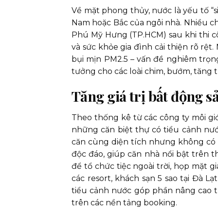
Về mặt phong thủy, nước là yếu tố “si
Nam hoặc Bắc của ngôi nhà. Nhiều chủ
Phú Mỹ Hưng (TP.HCM) sau khi thi c
và sức khỏe gia đình cải thiện rõ rệt.
bụi mịn PM2.5 – vấn đề nghiêm trọng
tưởng cho các loài chim, bướm, tăng 
Tăng giá trị bất động s
Theo thống kê từ các công ty môi gi
những căn biệt thự có tiểu cảnh nướ
căn cùng diện tích nhưng không có y
độc đáo, giúp căn nhà nổi bật trên t
để tổ chức tiệc ngoài trời, họp mặt gi
các resort, khách sạn 5 sao tại Đà 
tiểu cảnh nước góp phần nâng cao trả
trên các nền tảng booking.