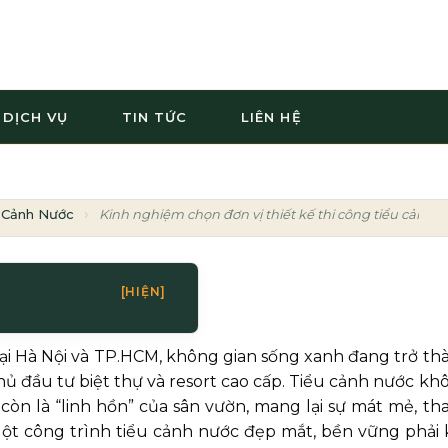
DỊCH VỤ
TIN TỨC
LIÊN HỆ
 Cảnh Nước
Kinh nghiệm chọn đơn vị thiết kế thi công tiểu cảnh n
[HIỆN]
ại Hà Nội và TP.HCM, không gian sống xanh đang trở th
hủ đầu tư biệt thự và resort cao cấp. Tiểu cảnh nước kh
 còn là “linh hồn” của sân vườn, mang lại sự mát mẻ, th
 Một công trình tiểu cảnh nước đẹp mắt, bền vững phải 