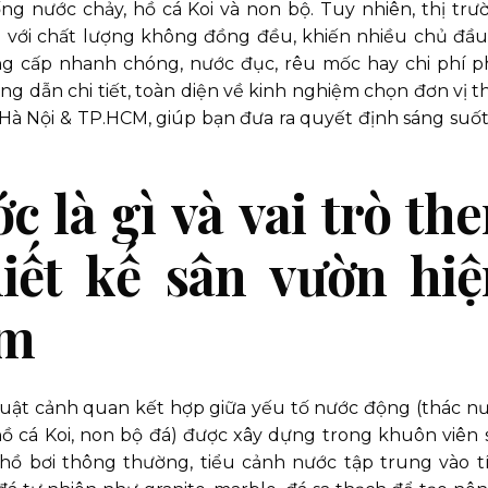
ống nước chảy, hồ cá Koi và non bộ. Tuy nhiên, thị trư
ng với chất lượng không đồng đều, khiến nhiều chủ đầu
ng cấp nhanh chóng, nước đục, rêu mốc hay chi phí p
ớng dẫn chi tiết, toàn diện về kinh nghiệm chọn đơn vị th
i Hà Nội & TP.HCM, giúp bạn đưa ra quyết định sáng suốt
 là gì và vai trò th
hiết kế sân vườn hi
am
uật cảnh quan kết hợp giữa yếu tố nước động (thác nư
(hồ cá Koi, non bộ đá) được xây dựng trong khuôn viên 
i hồ bơi thông thường, tiểu cảnh nước tập trung vào t