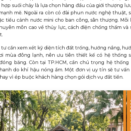
t hợp suối chảy là lựa chọn hàng đầu của giới thượng lưu
mạnh mẽ. Ngoài ra còn có đài phun nước nghệ thuật, s
c tiểu cảnh nước mini cho ban công, sân thượng. Mỗi l
 chuyên môn cao về thủy lực, cách điện chống thấm và 
t.
u tư cần xem xét kỹ diện tích đất trống, hướng nắng, hư
 nơi mùa đông lạnh, nên ưu tiên thiết kế có hệ thống s
đóng băng. Còn tại TP.HCM, cần chú trọng hệ thống 
anh do khí hậu nóng ẩm. Một đơn vị uy tín sẽ tư vấn 
thay vì ép buộc khách hàng chọn gói dịch vụ đắt tiền.