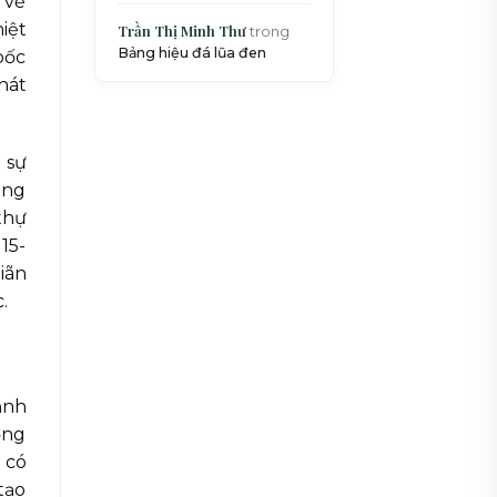
 vẻ
iệt
Trần Thị Minh Thư
trong
Bảng hiệu đá lũa đen
bốc
hát
 sự
ông
thự
15-
iãn
.
ảnh
ờng
 có
tạo