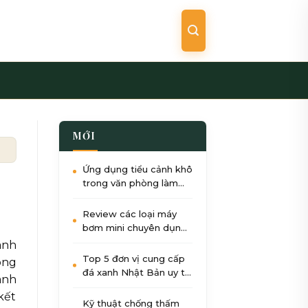
MỚI
ước uy tín tại Hà Nội & TP.HCM
Ứng dụng tiểu cảnh khô
trong văn phòng làm
việc: Giảm stress, tăng
năng suất
Review các loại máy
bơm mini chuyên dụng
cho tiểu cảnh nước góc
ành
sân
Top 5 đơn vị cung cấp
ông
đá xanh Nhật Bản uy tín
anh
nhất tại Việt Nam 2026
kết
Kỹ thuật chống thấm