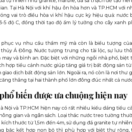
á tự nhiên như granite, marble, đá sa thạch để tạo nên
ian. Tại Hà Nội với khí hậu ôn hòa hơn và TP.HCM với nh
ng vai trò điều hòa vi khí hậu cực kỳ hiệu quả: nước 
-5 độ C, đồng thời tạo độ ẩm lý tưởng cho cây xanh p
ỉ phục vụ nhu cầu thẩm mỹ mà còn là biểu tượng của
hủy Á Đông. Nước tượng trưng cho tài lộc, sự lưu th
 may và bình an. Đặc biệt với những ngôi nhà phố, biệt 
ch hợp tiểu cảnh nước giúp tăng giá trị bất động sản từ 
giao dịch bất động sản lớn. Ngoài ra, nó còn là nơi thư g
ệc căng thẳng tại hai thành phố lớn đông đúc nhất cả nước
c phổ biến được ưa chuộng hiện nay
 Hà Nội và TP.HCM hiện nay có rất nhiều kiểu dáng tiểu c
ông gian và ngân sách. Loại thác nước treo tường thư
kích thước từ 1,5m đến 4m, sử dụng đá granite tự nhiên
ng bậc kết hợp non bộ thì phù hợp với biệt thự rộng, 