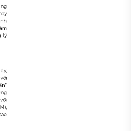
ông
hay
anh
iảm
 lý
dy,
với
ấn”
ởng
 với
M),
sao