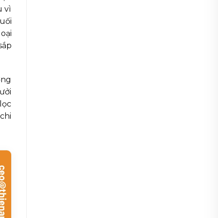
 vì
uối
oại
sắp
ớng
ưởi
lọc
chi