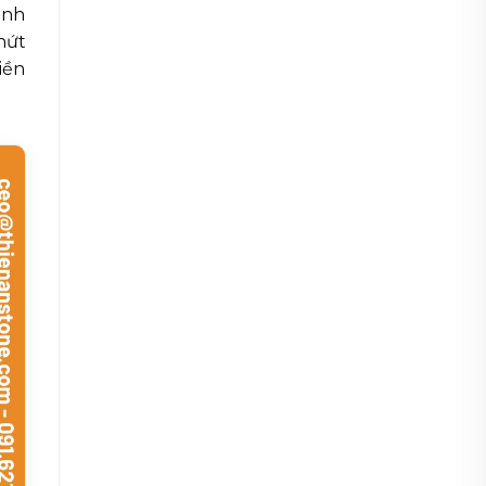
anh
nứt
tiền