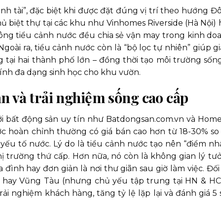
nh tài”, đặc biệt khi được đặt đúng vị trí theo hướng Đ
 biệt thự tại các khu như Vinhomes Riverside (Hà Nội) 
ông tiểu cảnh nước đều chia sẻ vận may trong kinh do
 Ngoài ra, tiểu cảnh nước còn là “bộ lọc tự nhiên” giúp g
 tại hai thành phố lớn – đồng thời tạo môi trường sống
tính đa dạng sinh học cho khu vườn.
ản và trải nghiệm sống cao cấp
ới bất động sản uy tín như Batdongsan.com.vn và Home
c hoàn chỉnh thường có giá bán cao hơn từ 18-30% so 
ếu tố nước. Lý do là tiểu cảnh nước tạo nên “điểm nh
hị trường thứ cấp. Hơn nữa, nó còn là không gian lý tư
a đình hay đơn giản là nơi thư giãn sau giờ làm việc. Đối
Lạt hay Vũng Tàu (nhưng chủ yếu tập trung tại HN & HC
i nghiệm khách hàng, tăng tỷ lệ lặp lại và đánh giá 5 