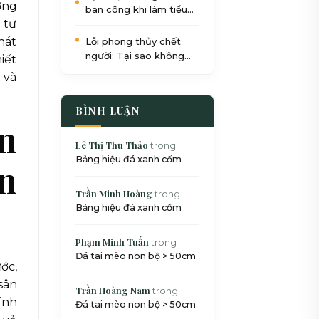
ờng
ban công khi làm tiểu
 tư
cảnh: Quy trình 5 bước
chuẩn SEO
hát
Lỗi phong thủy chết
người: Tại sao không
iết
nên đặt bể cá dưới gầm
 và
cầu thang?
BÌNH LUẬN
en
Lê Thị Thu Thảo
trong
Bảng hiệu đá xanh cốm
ện
Trần Minh Hoàng
trong
Bảng hiệu đá xanh cốm
Phạm Minh Tuấn
trong
Đá tai mèo non bộ > 50cm
ớc,
sân
Trần Hoàng Nam
trong
ính
Đá tai mèo non bộ > 50cm