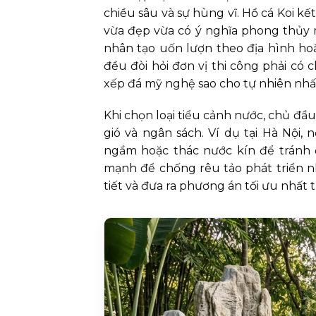
chiều sâu và sự hùng vĩ. Hồ cá Koi kế
vừa đẹp vừa có ý nghĩa phong thủy 
nhân tạo uốn lượn theo địa hình hoặ
đều đòi hỏi đơn vị thi công phải có
xếp đá mỹ nghệ sao cho tự nhiên nhấ
Khi chọn loại tiểu cảnh nước, chủ đầ
gió và ngân sách. Ví dụ tại Hà Nội,
ngầm hoặc thác nước kín để tránh 
mạnh để chống rêu tảo phát triển nh
tiết và đưa ra phương án tối ưu nhất 