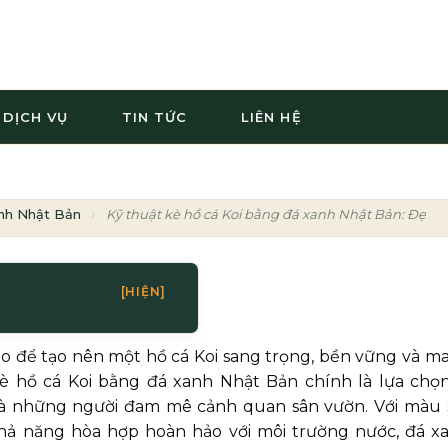
DỊCH VỤ
TIN TỨC
LIÊN HỆ
nh Nhật Bản
Kỹ thuật kè hồ cá Koi bằng đá xanh Nhật Bản: Đẹp,
[HIỆN]
o để tạo nên một hồ cá Koi sang trọng, bền vững và m
è hồ cá Koi bằng đá xanh Nhật Bản chính là lựa chọn
 và những người đam mê cảnh quan sân vườn. Với màu 
khả năng hòa hợp hoàn hảo với môi trường nước, đá x