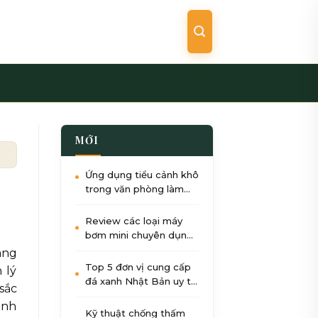
MỚI
 bền và chuẩn phong thủy
Ứng dụng tiểu cảnh khô
trong văn phòng làm
việc: Giảm stress, tăng
năng suất
Review các loại máy
bơm mini chuyên dụng
cho tiểu cảnh nước góc
ang
sân
Top 5 đơn vị cung cấp
 lý
đá xanh Nhật Bản uy tín
sắc
nhất tại Việt Nam 2026
anh
Kỹ thuật chống thấm