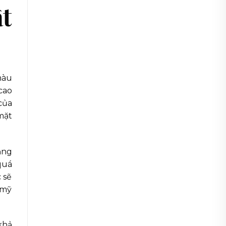
ật
màu
cao
của
mặt
ăng
quá
 sẽ
 mỹ
khả