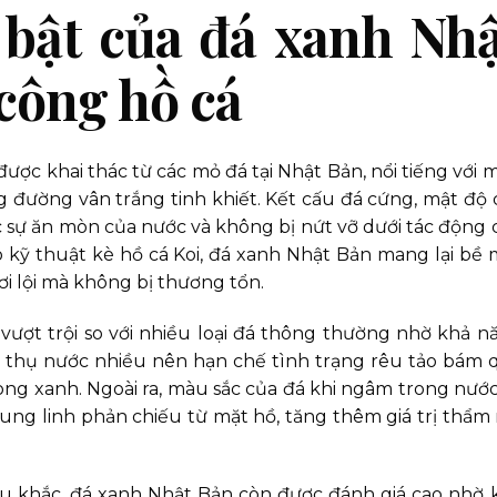
 bật của đá xanh Nh
 công hồ cá
được khai thác từ các mỏ đá tại Nhật Bản, nổi tiếng với 
đường vân trắng tinh khiết. Kết cấu đá cứng, mật độ 
c sự ăn mòn của nước và không bị nứt vỡ dưới tác động 
ho kỹ thuật kè hồ cá Koi, đá xanh Nhật Bản mang lại bề 
ơi lội mà không bị thương tổn.
ượt trội so với nhiều loại đá thông thường nhờ khả n
 thụ nước nhiều nên hạn chế tình trạng rêu tảo bám 
rong xanh. Ngoài ra, màu sắc của đá khi ngâm trong nước
lung linh phản chiếu từ mặt hồ, tăng thêm giá trị thẩm
êu khắc, đá xanh Nhật Bản còn được đánh giá cao nhờ 