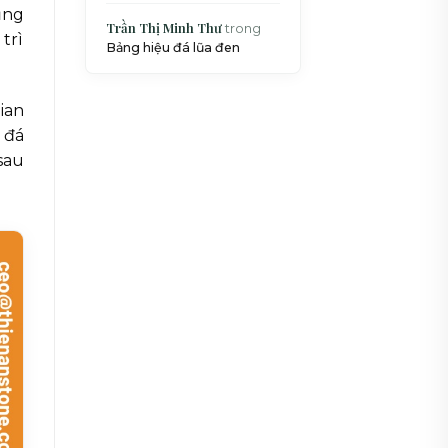
ụng
Trần Thị Minh Thư
trong
trì
Bảng hiệu đá lũa đen
ian
 đá
sau