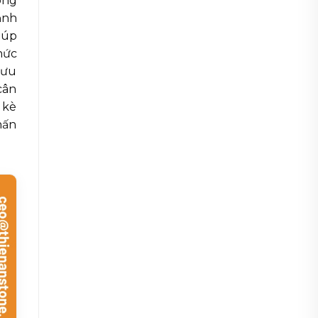
ông
ảnh
iúp
hức
lưu
cân
 kè
hấn