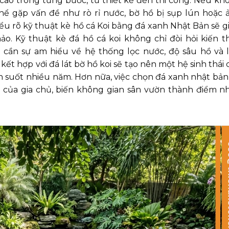
 cao trong từng bước, từ thiết kế đến thi công. Nếu kh
hể gặp vấn đề như rò rỉ nước, bờ hồ bị sụp lún hoặc 
ểu rõ kỹ thuật kè hồ cá Koi bằng đá xanh Nhật Bản sẽ g
o. Kỹ thuật kè đá hồ cá koi không chỉ đòi hỏi kiến t
cần sự am hiểu về hệ thống lọc nước, độ sâu hồ và 
ết hợp với đá lát bờ hồ koi sẽ tạo nên một hệ sinh thái 
nh suốt nhiều năm. Hơn nữa, việc chọn đá xanh nhật bản
 của gia chủ, biến không gian sân vườn thành điểm n