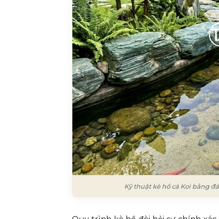
Kỹ thuật kè hồ cá Koi bằng đ