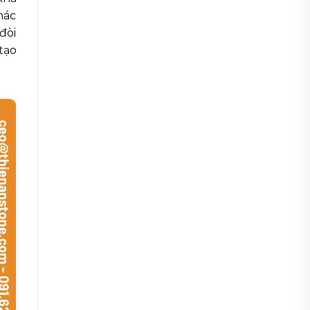
hác
đòi
tạo