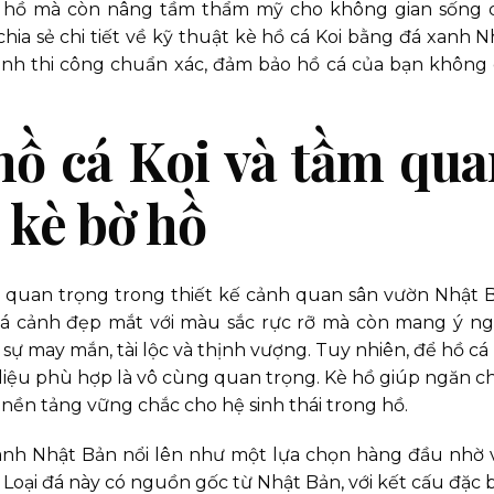
ờ hồ mà còn nâng tầm thẩm mỹ cho không gian sống 
 chia sẻ chi tiết về kỹ thuật kè hồ cá Koi bằng đá xanh N
rình thi công chuẩn xác, đảm bảo hồ cá của bạn không 
 hồ cá Koi và tầm qu
 kè bờ hồ
ố quan trọng trong thiết kế cảnh quan sân vườn Nhật 
ài cá cảnh đẹp mắt với màu sắc rực rỡ mà còn mang ý ng
ự may mắn, tài lộc và thịnh vượng. Tuy nhiên, để hồ cá 
t liệu phù hợp là vô cùng quan trọng. Kè hồ giúp ngăn c
o nền tảng vững chắc cho hệ sinh thái trong hồ.
á xanh Nhật Bản nổi lên như một lựa chọn hàng đầu nhờ 
 Loại đá này có nguồn gốc từ Nhật Bản, với kết cấu đặc b