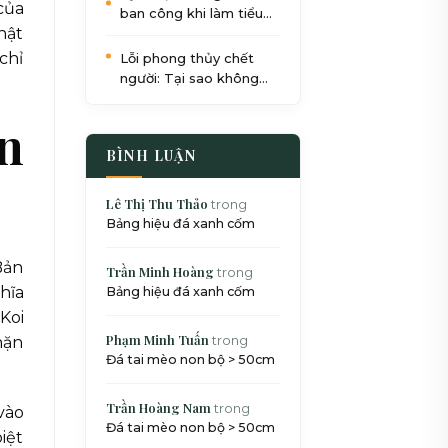
của
ban công khi làm tiểu
hật
cảnh: Quy trình 5 bước
chuẩn SEO
chỉ
Lỗi phong thủy chết
người: Tại sao không
nên đặt bể cá dưới gầm
cầu thang?
an
BÌNH LUẬN
Lê Thị Thu Thảo
trong
Bảng hiệu đá xanh cốm
Bản
Trần Minh Hoàng
trong
hĩa
Bảng hiệu đá xanh cốm
Koi
Phạm Minh Tuấn
trong
hặn
Đá tai mèo non bộ > 50cm
Trần Hoàng Nam
trong
vào
Đá tai mèo non bộ > 50cm
iệt