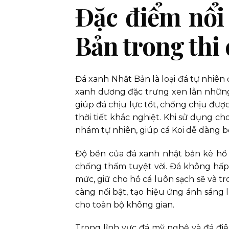
Đặc điểm nổi
Bản trong thi
Đá xanh Nhật Bản là loại đá tự nhiên 
xanh dương đặc trưng xen lẫn những 
giúp đá chịu lực tốt, chống chịu đượ
thời tiết khắc nghiệt. Khi sử dụng c
nhám tự nhiên, giúp cá Koi dễ dàng b
Độ bền của đá xanh nhật bản kè hồ v
chống thấm tuyệt vời. Đá không hấp
mức, giữ cho hồ cá luôn sạch sẽ và t
càng nổi bật, tạo hiệu ứng ánh sáng 
cho toàn bộ không gian.
Trong lĩnh vực đá mỹ nghệ và đá đi