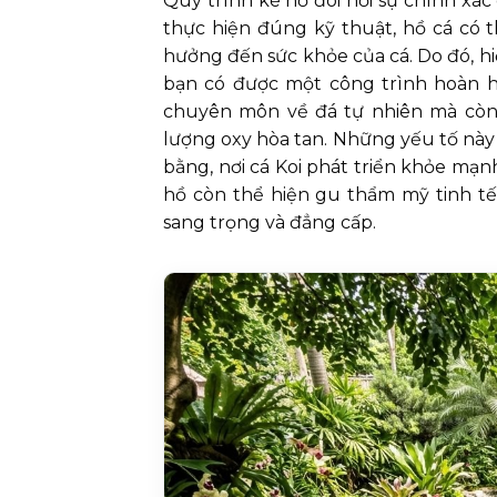
Quy trình kè hồ đòi hỏi sự chính xác
thực hiện đúng kỹ thuật, hồ cá có t
hưởng đến sức khỏe của cá. Do đó, hi
bạn có được một công trình hoàn hả
chuyên môn về đá tự nhiên mà còn 
lượng oxy hòa tan. Những yếu tố này k
bằng, nơi cá Koi phát triển khỏe mạ
hồ còn thể hiện gu thẩm mỹ tinh tế
sang trọng và đẳng cấp.