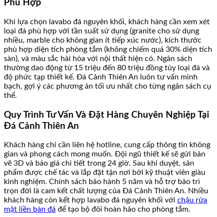
Phù Hợp
Khi lựa chọn lavabo đá nguyên khối, khách hàng cần xem xét
loại đá phù hợp với tần suất sử dụng (granite cho sử dụng
nhiều, marble cho không gian ít tiếp xúc nước), kích thước
phù hợp diện tích phòng tắm (không chiếm quá 30% diện tích
sàn), và màu sắc hài hòa với nội thất hiện có. Ngân sách
thường dao động từ 15 triệu đến 80 triệu đồng tùy loại đá và
độ phức tạp thiết kế. Đá Cảnh Thiên An luôn tư vấn minh
bạch, gợi ý các phương án tối ưu nhất cho từng ngân sách cụ
thể.
Quy Trình Tư Vấn Và Đặt Hàng Chuyên Nghiệp Tại
Đá Cảnh Thiên An
Khách hàng chỉ cần liên hệ hotline, cung cấp thông tin không
gian và phong cách mong muốn. Đội ngũ thiết kế sẽ gửi bản
vẽ 3D và báo giá chi tiết trong 24 giờ. Sau khi duyệt, sản
phẩm được chế tác và lắp đặt tận nơi bởi kỹ thuật viên giàu
kinh nghiệm. Chính sách bảo hành 5 năm và hỗ trợ bảo trì
trọn đời là cam kết chất lượng của Đá Cảnh Thiên An. Nhiều
khách hàng còn kết hợp lavabo đá nguyên khối với
chậu rửa
mặt liền bàn đá
để tạo bộ đôi hoàn hảo cho phòng tắm.