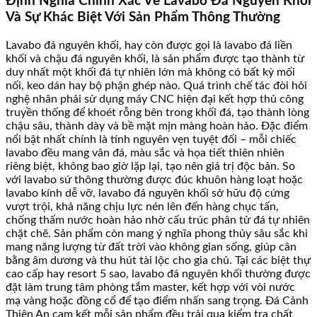
Định Nghĩa Chính Xác Về Lavabo Đá Nguyên Khối
Và Sự Khác Biệt Với Sản Phẩm Thông Thường
Lavabo đá nguyên khối, hay còn được gọi là lavabo đá liền
khối và chậu đá nguyên khối, là sản phẩm được tạo thành từ
duy nhất một khối đá tự nhiên lớn mà không có bất kỳ mối
nối, keo dán hay bộ phận ghép nào. Quá trình chế tác đòi hỏi
nghệ nhân phải sử dụng máy CNC hiện đại kết hợp thủ công
truyền thống để khoét rỗng bên trong khối đá, tạo thành lòng
chậu sâu, thành dày và bề mặt mịn màng hoàn hảo. Đặc điểm
nổi bật nhất chính là tính nguyên vẹn tuyệt đối – mỗi chiếc
lavabo đều mang vân đá, màu sắc và họa tiết thiên nhiên
riêng biệt, không bao giờ lặp lại, tạo nên giá trị độc bản. So
với lavabo sứ thông thường được đúc khuôn hàng loạt hoặc
lavabo kính dễ vỡ, lavabo đá nguyên khối sở hữu độ cứng
vượt trội, khả năng chịu lực nén lên đến hàng chục tấn,
chống thấm nước hoàn hảo nhờ cấu trúc phân tử đá tự nhiên
chặt chẽ. Sản phẩm còn mang ý nghĩa phong thủy sâu sắc khi
mang năng lượng từ đất trời vào không gian sống, giúp cân
bằng âm dương và thu hút tài lộc cho gia chủ. Tại các biệt thự
cao cấp hay resort 5 sao, lavabo đá nguyên khối thường được
đặt làm trung tâm phòng tắm master, kết hợp với vòi nước
mạ vàng hoặc đồng cổ để tạo điểm nhấn sang trọng. Đá Cảnh
Thiên An cam kết mỗi sản phẩm đều trải qua kiểm tra chất