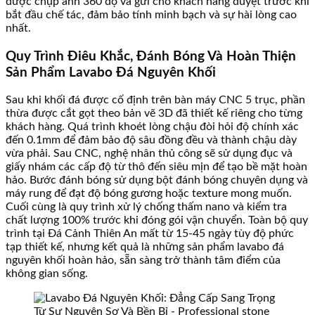
được chụp ảnh 360 độ và gửi cho khách hàng duyệt trước khi
bắt đầu chế tác, đảm bảo tính minh bạch và sự hài lòng cao
nhất.
Quy Trình Điêu Khắc, Đánh Bóng Và Hoàn Thiện
Sản Phẩm Lavabo Đá Nguyên Khối
Sau khi khối đá được cố định trên bàn máy CNC 5 trục, phần
thừa được cắt gọt theo bản vẽ 3D đã thiết kế riêng cho từng
khách hàng. Quá trình khoét lòng chậu đòi hỏi độ chính xác
đến 0.1mm để đảm bảo độ sâu đồng đều và thành chậu dày
vừa phải. Sau CNC, nghệ nhân thủ công sẽ sử dụng đục và
giấy nhám các cấp độ từ thô đến siêu mịn để tạo bề mặt hoàn
hảo. Bước đánh bóng sử dụng bột đánh bóng chuyên dụng và
máy rung để đạt độ bóng gương hoặc texture mong muốn.
Cuối cùng là quy trình xử lý chống thấm nano và kiểm tra
chất lượng 100% trước khi đóng gói vận chuyển. Toàn bộ quy
trình tại Đá Cảnh Thiên An mất từ 15-45 ngày tùy độ phức
tạp thiết kế, nhưng kết quả là những sản phẩm lavabo đá
nguyên khối hoàn hảo, sẵn sàng trở thành tâm điểm của
không gian sống.