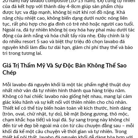
20 năm) hay lavabo composite (10-15 năm). Độ cứng tự nhiên
của đá kết hợp với thành dày 4-8cm giúp sản phẩm chịu
được lực va đập mạnh, không bị nứt khi rơi đồ nặng. Khả
năng chịu nhiệt cao, không biến dạng dưới nước nóng liên
tục, rất phù hợp cho gia đình có trẻ nhỏ hoặc người cao tuổi.
Ngoài ra, đá tự nhiên không bị oxy hóa hay phai màu dưới tác
động của ánh nắng và hóa chất tẩy rửa nhẹ. Đây chính là lý
do nhiều resort 5 sao và biệt thự triệu đô chọn lavabo đá
nguyên khối làm đầu tư dài hạn, giảm chi phí thay thế và bảo
trì trong tương lai.
Giá Trị Thẩm Mỹ Và Sự Độc Bản Không Thể Sao
Chép
Mỗi lavabo đá nguyên khối là một tác phẩm nghệ thuật duy
nhất nhờ vân đá tự nhiên hình thành qua hàng triệu năm.
Không có hai chiếc lavabo nào giống hệt nhau, mang lại cảm
giác kiêu hãnh và sự kết nối với thiên nhiên cho chủ nhân.
Thiết kế có thể tùy biến hoàn toàn về kích thước, hình dáng
(tròn, oval, chữ nhật, tự do), bề mặt (bóng gương, thô mộc,
chạm khắc họa tiết) và loại đá. Sự sang trọng này không chỉ
đến từ vẻ đẹp bề ngoài mà còn từ câu chuyện đằng sau – mỗi
khối đá kể một câu chuyện về thời gian và tự nhiên. Trong
thiết kế nội thất, lavabo đá nguyên khối dễ dàng hòa hợp với