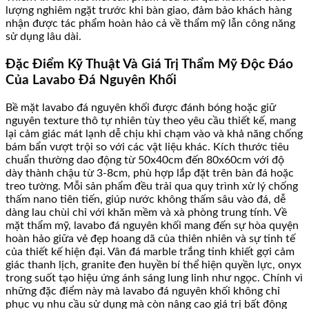
lượng nghiêm ngặt trước khi bàn giao, đảm bảo khách hàng
nhận được tác phẩm hoàn hảo cả về thẩm mỹ lẫn công năng
sử dụng lâu dài.
Đặc Điểm Kỹ Thuật Và Giá Trị Thẩm Mỹ Độc Đáo
Của Lavabo Đá Nguyên Khối
Bề mặt lavabo đá nguyên khối được đánh bóng hoặc giữ
nguyên texture thô tự nhiên tùy theo yêu cầu thiết kế, mang
lại cảm giác mát lạnh dễ chịu khi chạm vào và khả năng chống
bám bẩn vượt trội so với các vật liệu khác. Kích thước tiêu
chuẩn thường dao động từ 50x40cm đến 80x60cm với độ
dày thành chậu từ 3-8cm, phù hợp lắp đặt trên bàn đá hoặc
treo tường. Mỗi sản phẩm đều trải qua quy trình xử lý chống
thấm nano tiên tiến, giúp nước không thấm sâu vào đá, dễ
dàng lau chùi chỉ với khăn mềm và xà phòng trung tính. Về
mặt thẩm mỹ, lavabo đá nguyên khối mang đến sự hòa quyện
hoàn hảo giữa vẻ đẹp hoang dã của thiên nhiên và sự tinh tế
của thiết kế hiện đại. Vân đá marble trắng tinh khiết gợi cảm
giác thanh lịch, granite đen huyền bí thể hiện quyền lực, onyx
trong suốt tạo hiệu ứng ánh sáng lung linh như ngọc. Chính vì
những đặc điểm này mà lavabo đá nguyên khối không chỉ
phục vụ nhu cầu sử dụng mà còn nâng cao giá trị bất động