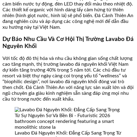
cảm biến nước tự động, đèn LED thay đổi màu theo nhiệt độ.
Các thiết kế organic với hình dáng lấy cảm hứng từ thiên
nhiên (hình giọt nước, hình lá) sẽ phổ biến. Đá Cảnh Thiên An
đang nghiên cứu và áp dụng các công nghệ mới để dẫn đầu
xu hướng này tại Việt Nam.
Dự Báo Nhu Cầu Và Cơ Hội Thị Trường Lavabo Đá
Nguyên Khối
Với tốc độ đô thị hóa và nhu cầu không gian sống chất lượng
cao tăng mạnh, thị trường lavabo đá nguyên khối Việt Nam
dự kiến tăng trưởng 40% trong 5 năm tới. Các chủ đầu tư
resort và biệt thự ngày càng coi trọng yếu tố “wellness” và
“biophilic design”, nơi lavabo đá nguyên khối đóng vai trò
then chốt. Đá Cảnh Thiên An với năng lực sản xuất lớn và đội
ngũ chuyên gia giàu kinh nghiệm sẵn sàng đáp ứng mọi nhu
cầu từ trong nước đến xuất khẩu.
Lavabo Đá Nguyên Khối: Đẳng Cấp Sang Trọng Từ