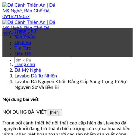
Bỏ
qua
nội
dung
Trang Chủ
Sản Phẩm
Dịch Vụ
Tin Tức
Liên Hệ
Trang chủ
Đá Mỹ Nghệ
Lavabo Đá Tự Nhiên
Lavabo Đá Nguyên Khối: Đẳng Cấp Sang Trọng Từ Sự
Nguyên Sơ Và Bền Bỉ
Nội dung bài viết
NỘI DUNG BÀI VIẾT
[hiện]
Trong bối cảnh thiết kế nội thất cao cấp hiện đại, lavabo đá
nguyên khối đang trở thành biểu tượng của sự xa hoa và bền
vững. Khác biệt hoàn toàn với các sản phẩm sản xuất công