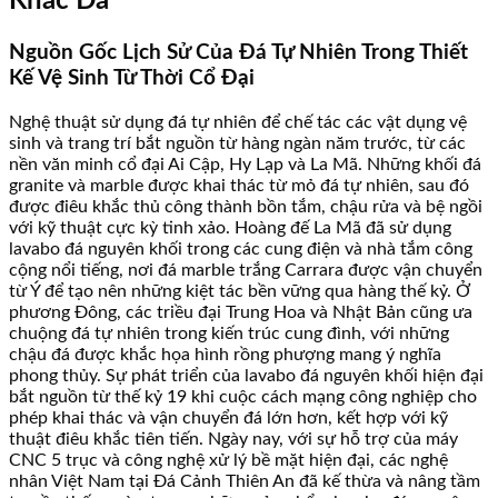
Khắc Đá
Nguồn Gốc Lịch Sử Của Đá Tự Nhiên Trong Thiết
Kế Vệ Sinh Từ Thời Cổ Đại
Nghệ thuật sử dụng đá tự nhiên để chế tác các vật dụng vệ
sinh và trang trí bắt nguồn từ hàng ngàn năm trước, từ các
nền văn minh cổ đại Ai Cập, Hy Lạp và La Mã. Những khối đá
granite và marble được khai thác từ mỏ đá tự nhiên, sau đó
được điêu khắc thủ công thành bồn tắm, chậu rửa và bệ ngồi
với kỹ thuật cực kỳ tinh xảo. Hoàng đế La Mã đã sử dụng
lavabo đá nguyên khối trong các cung điện và nhà tắm công
cộng nổi tiếng, nơi đá marble trắng Carrara được vận chuyển
từ Ý để tạo nên những kiệt tác bền vững qua hàng thế kỷ. Ở
phương Đông, các triều đại Trung Hoa và Nhật Bản cũng ưa
chuộng đá tự nhiên trong kiến trúc cung đình, với những
chậu đá được khắc họa hình rồng phượng mang ý nghĩa
phong thủy. Sự phát triển của lavabo đá nguyên khối hiện đại
bắt nguồn từ thế kỷ 19 khi cuộc cách mạng công nghiệp cho
phép khai thác và vận chuyển đá lớn hơn, kết hợp với kỹ
thuật điêu khắc tiên tiến. Ngày nay, với sự hỗ trợ của máy
CNC 5 trục và công nghệ xử lý bề mặt hiện đại, các nghệ
nhân Việt Nam tại Đá Cảnh Thiên An đã kế thừa và nâng tầm