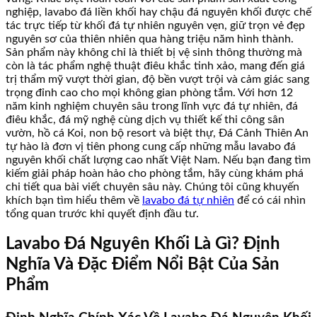
nghiệp, lavabo đá liền khối hay chậu đá nguyên khối được chế
tác trực tiếp từ khối đá tự nhiên nguyên vẹn, giữ trọn vẻ đẹp
nguyên sơ của thiên nhiên qua hàng triệu năm hình thành.
Sản phẩm này không chỉ là thiết bị vệ sinh thông thường mà
còn là tác phẩm nghệ thuật điêu khắc tinh xảo, mang đến giá
trị thẩm mỹ vượt thời gian, độ bền vượt trội và cảm giác sang
trọng đỉnh cao cho mọi không gian phòng tắm. Với hơn 12
năm kinh nghiệm chuyên sâu trong lĩnh vực đá tự nhiên, đá
điêu khắc, đá mỹ nghệ cùng dịch vụ thiết kế thi công sân
vườn, hồ cá Koi, non bộ resort và biệt thự, Đá Cảnh Thiên An
tự hào là đơn vị tiên phong cung cấp những mẫu lavabo đá
nguyên khối chất lượng cao nhất Việt Nam. Nếu bạn đang tìm
kiếm giải pháp hoàn hảo cho phòng tắm, hãy cùng khám phá
chi tiết qua bài viết chuyên sâu này. Chúng tôi cũng khuyến
khích bạn tìm hiểu thêm về
lavabo đá tự nhiên
để có cái nhìn
tổng quan trước khi quyết định đầu tư.
Lavabo Đá Nguyên Khối Là Gì? Định
Nghĩa Và Đặc Điểm Nổi Bật Của Sản
Phẩm