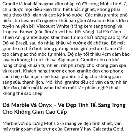
Granite là loại đá magma xâm nhập có độ cứng Mohs từ 6-7,
chịu được mọi điều kiện thời tiết khắc nghiệt, không phai
màu theo thời gian và cực kỳ khó xước. Các mẫu granite phổ
biến cho lavabo đá nguyên khối bao gồm Absolute Black (đen
tuyền huyền bí), Viscount White (trắng kem sang trọng) và
Tropical Brown (nâu ấm áp với họa tiết vàng). Tại Đá Cảnh
Thiên An, granite được khai thác từ mỏ chất lượng cao tại Ấn
Độ và Brazil, sau đó nhập khẩu về xưởng để chế tác. Bề mặt
granite có thể đánh bóng gương hoặc giữ texture flame để
tạo cảm giác thô mộc tự nhiên. Độ dày tối thiểu 4cm đảm bảo
lavabo không bị nứt khi va đập mạnh. Granite còn có khả
năng chống khuẩn tự nhiên, rất phù hợp cho không gian spa
và resort. Khách hàng thường chọn granite đen cho phong
cách hiện đại mạnh mẽ hoặc granite trắng cho không gian
sáng sủa, thanh lịch. Mỗi khối granite đều có vân đá tự nhiên
độc đáo, biến mỗi lavabo thành một tác phẩm nghệ thuật
không thể sao chép.
Đá Marble Và Onyx – Vẻ Đẹp Tinh Tế, Sang Trọng
Cho Không Gian Cao Cấp
Marble với độ cứng Mohs 3-5 mang vẻ đẹp tinh khiết, vân
mây trắng xám đặc trưng của Carrara Ý hay Calacatta Gold.