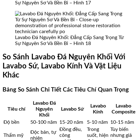
Sự Nguyên Sơ Và Bền Bỉ – Hình 17
Lavabo Đá Nguyên Khối: Đẳng Cấp Sang Trọng Từ
Sự Nguyên Sơ Và Bền Bỉ – Hình 18
So Sánh Lavabo Đá Nguyên Khối Với
Lavabo Sứ, Lavabo Kính Và Vật Liệu
Khác
Bảng So Sánh Chi Tiết Các Tiêu Chí Quan Trọng
Lavabo Đá
Lavabo
Lavabo
Tiêu chí
Nguyên
Lavabo Sứ
Kính
Composite
Khối
Độ bền
50-100 năm
15-20 năm
5-10 năm
10-15 năm
Đồng đều,
Trong
Tùy biến
Độc bản, tự
Thẩm mỹ
công
suốt, hiện
nhưng giả
nhiên