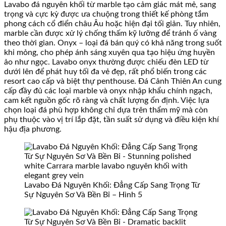
Lavabo đá nguyên khối từ marble tạo cảm giác mát mẻ, sang
trọng và cực kỳ được ưa chuộng trong thiết kế phòng tắm
phong cách cổ điển châu Âu hoặc hiện đại tối giản. Tuy nhiên,
marble cần được xử lý chống thấm kỹ lưỡng để tránh ố vàng
theo thời gian. Onyx – loại đá bán quý có khả năng trong suốt
khi mỏng, cho phép ánh sáng xuyên qua tạo hiệu ứng huyền
ảo như ngọc. Lavabo onyx thường được chiếu đèn LED từ
dưới lên để phát huy tối đa vẻ đẹp, rất phổ biến trong các
resort cao cấp và biệt thự penthouse. Đá Cảnh Thiên An cung
cấp đầy đủ các loại marble và onyx nhập khẩu chính ngạch,
cam kết nguồn gốc rõ ràng và chất lượng ổn định. Việc lựa
chọn loại đá phù hợp không chỉ dựa trên thẩm mỹ mà còn
phụ thuộc vào vị trí lắp đặt, tần suất sử dụng và điều kiện khí
hậu địa phương.
Lavabo Đá Nguyên Khối: Đẳng Cấp Sang Trọng Từ
Sự Nguyên Sơ Và Bền Bỉ – Hình 5