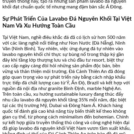
truyền thống này, tạo ra những sản phẩm lavabo đá nguyên
khối đạt chuẩn quốc tế nhưng mang đậm bản sắc Á Đông.
Sự Phát Triển Của Lavabo Đá Nguyên Khối Tại Việt
Nam Và Xu Hướng Toàn Cầu
Tại Việt Nam, nghề điêu khắc đá đã có lịch sử hơn 500 năm
với các làng nghề nổi tiếng như Non Nước (Đà Nẵng), Ninh
Vân (Ninh Bình). Tuy nhiên, việc ứng dụng đá tự nhiên vào
lavabo nguyên khối chỉ thực sự bùng nổ trong thập kỷ gần
đây khi tầng lớp thượng lưu và chủ đầu tư resort, biệt thự
cao cấp ngày càng đòi hỏi những sản phẩm độc bản, bền
vững và thân thiện môi trường. Đá Cảnh Thiên An đã đóng
góp quan trọng vào sự phát triển này bằng cách nhập khẩu
trực tiếp đá chất lượng cao từ Ý, Ấn Độ, Brazil và kết hợp với
nguồn đá nội địa như granite Bình Định, marble Nghệ An.
Trên toàn cầu, xu hướng sustainable luxury đang thúc đẩy
nhu cầu lavabo đá nguyên khối tăng 35% mỗi năm, đặc biệt
tại các thị trường Mỹ, Dubai và Đông Nam Á. Khách hàng
quốc tế đánh giá cao khả năng tùy biến thiết kế theo không
gian cụ thể, từ phong cách minimalism đến bohemian. Chính
sự kết hợp giữa truyền thống thủ công và công nghệ hiện đại
đã giúp lavabo đá nguyên khối Việt Nam vươn tầm xuất khẩu,