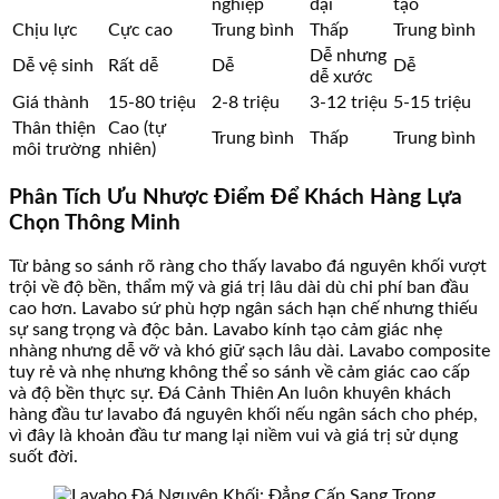
nghiệp
đại
tạo
Chịu lực
Cực cao
Trung bình
Thấp
Trung bình
Dễ nhưng
Dễ vệ sinh
Rất dễ
Dễ
Dễ
dễ xước
Giá thành
15-80 triệu
2-8 triệu
3-12 triệu
5-15 triệu
Thân thiện
Cao (tự
Trung bình
Thấp
Trung bình
môi trường
nhiên)
Phân Tích Ưu Nhược Điểm Để Khách Hàng Lựa
Chọn Thông Minh
Từ bảng so sánh rõ ràng cho thấy lavabo đá nguyên khối vượt
trội về độ bền, thẩm mỹ và giá trị lâu dài dù chi phí ban đầu
cao hơn. Lavabo sứ phù hợp ngân sách hạn chế nhưng thiếu
sự sang trọng và độc bản. Lavabo kính tạo cảm giác nhẹ
nhàng nhưng dễ vỡ và khó giữ sạch lâu dài. Lavabo composite
tuy rẻ và nhẹ nhưng không thể so sánh về cảm giác cao cấp
và độ bền thực sự. Đá Cảnh Thiên An luôn khuyên khách
hàng đầu tư lavabo đá nguyên khối nếu ngân sách cho phép,
vì đây là khoản đầu tư mang lại niềm vui và giá trị sử dụng
suốt đời.