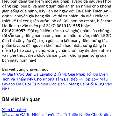
Nếu bạn đang tìm kiếm một giải pháp lavabo đá nguyên khối
đẳng cấp, bền bỉ và mang đậm dấu ấn thiên nhiên cho không
gian sống của mình, hãy liên hệ ngay với Đá Cảnh Thiên An –
đơn vị chuyên gia hàng đầu về đá tự nhiên, đá điêu khắc và
thiết kế thi công sân vườn, hồ cá Koi, non bộ resort, biệt thự.
Hotline tư vấn miễn phí 24/7:
0813131555
hoặc
0916215057
. Đội ngũ kiến trúc sư và nghệ nhân của chúng
tôi sẵn sàng đồng hành cùng bạn từ khâu tư vấn, thiết kế 3D
đến thi công lắp đặt trọn gói, cam kết mang đến những tác
phẩm lavabo đá nguyên khối hoàn hảo nhất, xứng đáng là
niềm tự hào của gia chủ. Đừng chần chừ, hãy để thiên nhiên
và nghệ thuật điêu khắc đá nâng tầm không gian sống của
bạn ngay hôm nay!
Bài viết cùng chuyên mục
← Bài trước
Bàn Đá Lavabo 2 Tầng: Giải Pháp Tối Ưu Diện
Tích Và Thẩm Mỹ Cho Phòng Tắm
Bài tiếp →
Top 15+ Mẫu
Lavabo Đá Cuội Tự Nhiên Độc Bản - Mang Cả Suối Rừng Vào
Nhà
Bài viết liên quan
Xem tất cả →