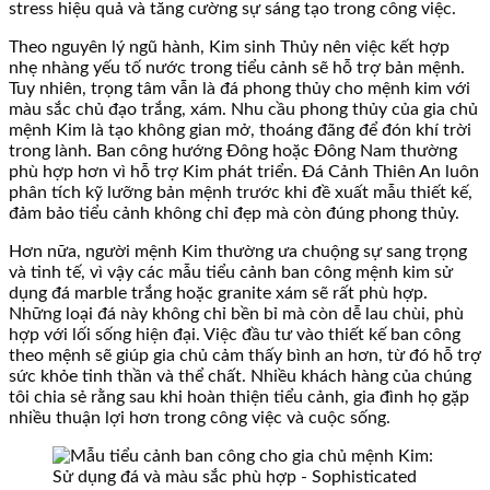
stress hiệu quả và tăng cường sự sáng tạo trong công việc.
Theo nguyên lý ngũ hành, Kim sinh Thủy nên việc kết hợp
nhẹ nhàng yếu tố nước trong tiểu cảnh sẽ hỗ trợ bản mệnh.
Tuy nhiên, trọng tâm vẫn là đá phong thủy cho mệnh kim với
màu sắc chủ đạo trắng, xám. Nhu cầu phong thủy của gia chủ
mệnh Kim là tạo không gian mở, thoáng đãng để đón khí trời
trong lành. Ban công hướng Đông hoặc Đông Nam thường
phù hợp hơn vì hỗ trợ Kim phát triển. Đá Cảnh Thiên An luôn
phân tích kỹ lưỡng bản mệnh trước khi đề xuất mẫu thiết kế,
đảm bảo tiểu cảnh không chỉ đẹp mà còn đúng phong thủy.
Hơn nữa, người mệnh Kim thường ưa chuộng sự sang trọng
và tinh tế, vì vậy các mẫu tiểu cảnh ban công mệnh kim sử
dụng đá marble trắng hoặc granite xám sẽ rất phù hợp.
Những loại đá này không chỉ bền bỉ mà còn dễ lau chùi, phù
hợp với lối sống hiện đại. Việc đầu tư vào thiết kế ban công
theo mệnh sẽ giúp gia chủ cảm thấy bình an hơn, từ đó hỗ trợ
sức khỏe tinh thần và thể chất. Nhiều khách hàng của chúng
tôi chia sẻ rằng sau khi hoàn thiện tiểu cảnh, gia đình họ gặp
nhiều thuận lợi hơn trong công việc và cuộc sống.