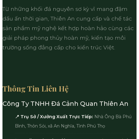
Từ những khối đá nguyên sơ kỳ vĩ mang đậm
dấu ấn thời gian, Thiên An cung cấp và chế tác
sản phẩm mỹ nghệ kết hợp hoàn hảo cùng các
giải pháp phong thủy hoàn mỹ, kiến tạo môi
trường sống đẳng cấp cho kiến trúc Việt.
Thông Tin Liên Hệ
Công Ty TNHH Đá Cảnh Quan Thiên An
📍 Trụ Sở / Xưởng Xuất Trực Tiếp:
Nhà Ông Bà Phú
Bình, Thôn Sỏi, xã An Nghĩa, Tỉnh Phú Thọ