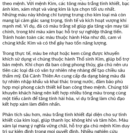
theo mệnh. Với mệnh Kim, các tông màu trắng tinh khiết, bạc
ánh kim, xám nhạt và vàng kim là lựa chọn tối ưu nhất.
Những màu này không chỉ tượng trưng cho kim loại mà còn
mang lại cảm giác sang trọng, tinh tế và kích hoạt vượng khí
mạnh mẽ. Ví dụ, đá có màu trắng sẽ giúp gia tăng vận may tài
chính, trong khi màu xám bạc hỗ trợ sự nghiệp thăng tiến.
Tránh hoàn toàn các màu thuộc hành Hỏa như đỏ, cam vì
chúng khắc Kim và có thể gây hao tổn năng lượng.
Trong thực tế, màu be nhạt hoặc kem cũng được khuyến
khích sử dụng vì chúng thuộc hành Thổ sinh Kim, giúp bổ trợ
bản mệnh. Khi chọn đá ban công phong thủy, gia chủ nên ưu
tiên các loại đá có vân tự nhiên nhẹ nhàng để tạo chiều sâu
thẩm mỹ. Đá Cảnh Thiên An cung cấp đa dạng bảng màu đá
tự nhiên nhập khẩu và khai thác trong nước, đảm bảo phù
hợp mọi phong cách thiết kế ban công theo mệnh. Chúng tôi
khuyên khách hàng nên kết hợp nhiều tông màu trong cùng
một tiểu cảnh để tăng tính hài hòa, ví dụ trắng làm chủ đạo
kết hợp xám làm điểm nhấn.
Phân tích sâu hơn, màu trắng tinh khiết đại diện cho sự tinh
khiết của kim loại, giúp thanh lọc không khí và tâm hồn. Màu
xám lại mang ý nghĩa vững chãi, hỗ trợ gia chủ mệnh Kim duy
trì sự kiên định trong mọi quyết định. Nhiều nghiên cứu