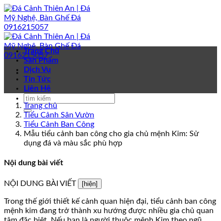
Bỏ
qua
nội
dung
Trang Chủ
Sản Phẩm
Dịch Vụ
Tin Tức
Liên Hệ
Trang chủ
Tiểu Cảnh Sân Vườn
Tiểu Cảnh Ban Công
Mẫu tiểu cảnh ban công cho gia chủ mệnh Kim: Sử
dụng đá và màu sắc phù hợp
Nội dung bài viết
NỘI DUNG BÀI VIẾT
[hiện]
Trong thế giới thiết kế cảnh quan hiện đại, tiểu cảnh ban công
mệnh kim đang trở thành xu hướng được nhiều gia chủ quan
tâm đặc biệt. Nếu bạn là người thuộc mệnh Kim theo ngũ