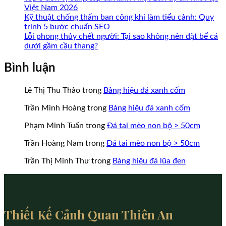
Việt Nam 2026
Kỹ thuật chống thấm ban công khi làm tiểu cảnh: Quy
trình 5 bước chuẩn SEO
Lỗi phong thủy chết người: Tại sao không nên đặt bể cá
dưới gầm cầu thang?
Bình luận
Lê Thị Thu Thảo
trong
Bảng hiệu đá xanh cốm
Trần Minh Hoàng
trong
Bảng hiệu đá xanh cốm
Phạm Minh Tuấn
trong
Đá tai mèo non bộ > 50cm
Trần Hoàng Nam
trong
Đá tai mèo non bộ > 50cm
Trần Thị Minh Thư
trong
Bảng hiệu đá lũa đen
Thiết Kế Cảnh Quan Thiên An