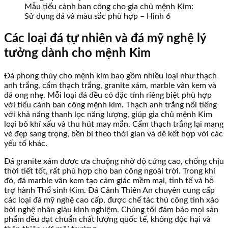
Mẫu tiểu cảnh ban công cho gia chủ mệnh Kim:
Sử dụng đá và màu sắc phù hợp – Hình 6
Các loại đá tự nhiên và đá mỹ nghệ lý
tưởng dành cho mệnh Kim
Đá phong thủy cho mệnh kim bao gồm nhiều loại như thạch
anh trắng, cẩm thạch trắng, granite xám, marble vân kem và
đá ong nhẹ. Mỗi loại đá đều có đặc tính riêng biệt phù hợp
với tiểu cảnh ban công mệnh kim. Thạch anh trắng nổi tiếng
với khả năng thanh lọc năng lượng, giúp gia chủ mệnh Kim
loại bỏ khí xấu và thu hút may mắn. Cẩm thạch trắng lại mang
vẻ đẹp sang trọng, bền bỉ theo thời gian và dễ kết hợp với các
yếu tố khác.
Đá granite xám được ưa chuộng nhờ độ cứng cao, chống chịu
thời tiết tốt, rất phù hợp cho ban công ngoài trời. Trong khi
đó, đá marble vân kem tạo cảm giác mềm mại, tinh tế và hỗ
trợ hành Thổ sinh Kim. Đá Cảnh Thiên An chuyên cung cấp
các loại đá mỹ nghệ cao cấp, được chế tác thủ công tinh xảo
bởi nghệ nhân giàu kinh nghiệm. Chúng tôi đảm bảo mọi sản
phẩm đều đạt chuẩn chất lượng quốc tế, không độc hại và