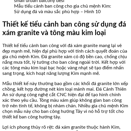
Mẫu tiểu cảnh ban công cho gia chủ mệnh Kim:
Sử dụng đá và màu sắc phù hợp – Hình 10
Thiết kế tiểu cảnh ban công sử dụng đá
xám granite và tông màu kim loại
Thiết kế tiểu cảnh ban công với đá xám granite mang lại vẻ
đẹp mạnh mẽ, hiện đại phù hợp với tính cách quyết đoán của
gia chủ mệnh Kim. Đá granite xám có độ bền cao, chống chịu
nắng mưa tốt, lý tưởng cho ban công ngoài trời. Kết hợp với
các tông màu kim loại bạc hoặc vàng nhạt sẽ tạo điểm nhấn
sang trọng, kích hoạt năng lượng Kim mạnh mẽ.
Mẫu thiết kế này thường bao gồm các khối đá granite lớn xếp
chồng, kết hợp đường nét kim loại mảnh mai. Đá Cảnh Thiên
An sử dụng công nghệ cắt CNC hiện đại để tạo hình chính
xác theo yêu cầu. Tông màu xám giúp không gian ban công
trở nên tinh tế, không bị nhàm chán. Nhiều gia chủ mệnh Kim
chọn mẫu này cho ban công hướng Tây vì nó hỗ trợ tốt cho
thiết kế ban công hướng tây.
Lợi ích phong thủy rõ rệt: đá xám granite thuộc hành Kim,