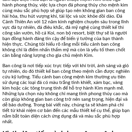
hành phong thủy, việc lựa chọn đá phong thủy cho mệnh kim
cùng màu sắc phù hợp sẽ giúp tạo nên không gian ban công
hài hòa, thu hút vượng khí, tài lộc và sức khỏe dồi dào. Đá
Cảnh Thiên An với 12 năm kinh nghiệm chuyên sâu trong lĩnh
vực đá tự nhiên, đá điêu khắc, đá mỹ nghệ cùng thiết kế thi
công sân vườn, hồ cá Koi, non bộ resort, biệt thự sẽ là người
bạn đồng hành đáng tin cậy để biến ý tưởng của bạn thành
hiện thực. Chúng tôi hiểu rõ rằng mỗi tiểu cảnh ban công
không chỉ là điểm nhấn thẩm mỹ mà còn là yếu tố then chốt
cân bằng năng lượng cho gia chủ mệnh Kim.
Ban công là nơi tiếp xúc trực tiếp với khí trời, ánh sáng và gió
tự nhiên, do đó thiết kế ban công theo mệnh cần được nghiên
cứu kỹ lưỡng. Tiểu cảnh ban công mệnh kim thường ưu tiên
sử dụng các loại đá có màu trắng tinh khiết, xám bạc, vàng
kim hoặc các tông trung tính để hỗ trợ hành Kim mạnh mẽ.
Những lựa chọn này không chỉ mang tính phong thủy cao mà
còn giúp không gian ban công trở nên sang trọng, hiện đại và
dễ bảo dưỡng. Trong bài viết này, chúng ta sẽ khám phá chi
tiết từ khái niệm cơ bản đến các mẫu thiết kế cụ thể, giúp bạn
nắm bắt toàn diện cách ứng dụng đá và màu sắc phù hợp
nhất.