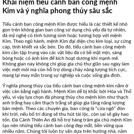
Khái niệm tiểu cảnh ban công mệnh
Kim và ý nghĩa phong thủy sâu sắc
Tiểu cảnh ban công mệnh Kim được hiểu là các thiết kế nhỏ
gọn trên không gian ban công sử dụng chủ yếu đá tự nhiên,
đá mỹ nghệ có tính tương sinh hoặc tương hợp với mệnh
Kim. Theo ngũ hành, mệnh Kim đại diện cho kim loại, sự cứng
cáp, tinh khiết và sắc bén. Do đó, tiểu cảnh ban công mệnh
kim cần tập trung vào các vật liệu đá có bề mặt mịn, sáng
bóng hoặc có ánh kim để kích hoạt dương khí mạnh mẽ.
Không gian này không chỉ giúp gia chủ thư giãn sau ngày làm
việc mệt mỏi mà còn hỗ trợ dòng chảy năng lượng tích cực,
mang lại may mắn trong sự nghiệp và cuộc sống gia đình.
Ý nghĩa phong thủy của tiểu cảnh ban công mệnh kim nằm ở
việc cân bằng ngũ hành. Mệnh Kim dễ bị khắc bởi Hỏa và Thổ
yếu, vì vậy lựa chọn đá phong thủy cho mệnh kim như thạch
anh trắng hay cẩm thạch trắng sẽ giúp gia tăng năng lượng
bản mệnh. Theo các chuyên gia, ban công là “cửa ngõ” đón
khí trời, nếu bố trí đúng sẽ thu hút tài lộc, còn sai sẽ gây hao
tổn. Đá Cảnh Thiên An đã hỗ trợ hàng trăm gia chủ mệnh Kim
tạo nên những tiểu cảnh ban công đẹp mắt, bền vững qua
nhiều năm. Chúng tôi luôn tư vấn dựa trên hướng nhà, năm