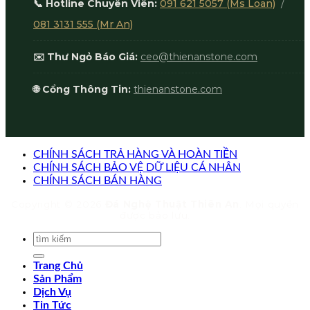
📞 Hotline Chuyên Viên:
091 621 5057 (Ms Loan)
/
081 3131 555 (Mr An)
✉️ Thư Ngỏ Báo Giá:
ceo@thienanstone.com
🌐 Cổng Thông Tin:
thienanstone.com
CHÍNH SÁCH TRẢ HÀNG VÀ HOÀN TIỀN
CHÍNH SÁCH BẢO VỆ DỮ LIỆU CÁ NHÂN
CHÍNH SÁCH BÁN HÀNG
Copyright © 2026
Đá Nghệ Thuật Thiên An
. Mọi quyền
được bảo lưu.
Trang Chủ
Sản Phẩm
Dịch Vụ
Tin Tức