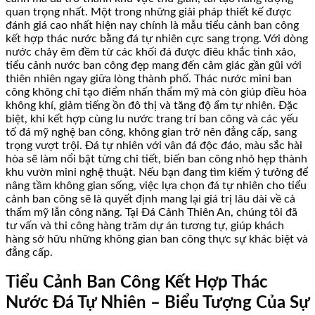
quan trọng nhất. Một trong những giải pháp thiết kế được
đánh giá cao nhất hiện nay chính là mẫu tiểu cảnh ban công
kết hợp thác nước bằng đá tự nhiên cực sang trọng. Với dòng
nước chảy êm đềm từ các khối đá được điêu khắc tinh xảo,
tiểu cảnh nước ban công đẹp mang đến cảm giác gần gũi với
thiên nhiên ngay giữa lòng thành phố. Thác nước mini ban
công không chỉ tạo điểm nhấn thẩm mỹ mà còn giúp điều hòa
không khí, giảm tiếng ồn đô thị và tăng độ ẩm tự nhiên. Đặc
biệt, khi kết hợp cùng lu nước trang trí ban công và các yếu
tố đá mỹ nghệ ban công, không gian trở nên đẳng cấp, sang
trọng vượt trội. Đá tự nhiên với vân đá độc đáo, màu sắc hài
hòa sẽ làm nổi bật từng chi tiết, biến ban công nhỏ hẹp thành
khu vườn mini nghệ thuật. Nếu bạn đang tìm kiếm ý tưởng để
nâng tầm không gian sống, việc lựa chọn đá tự nhiên cho tiểu
cảnh ban công sẽ là quyết định mang lại giá trị lâu dài về cả
thẩm mỹ lẫn công năng. Tại Đá Cảnh Thiên An, chúng tôi đã
tư vấn và thi công hàng trăm dự án tương tự, giúp khách
hàng sở hữu những không gian ban công thực sự khác biệt và
đẳng cấp.
Tiểu Cảnh Ban Công Kết Hợp Thác
Nước Đá Tự Nhiên – Biểu Tượng Của Sự