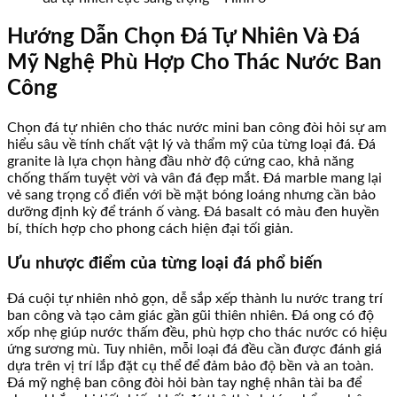
Hướng Dẫn Chọn Đá Tự Nhiên Và Đá
Mỹ Nghệ Phù Hợp Cho Thác Nước Ban
Công
Chọn đá tự nhiên cho thác nước mini ban công đòi hỏi sự am
hiểu sâu về tính chất vật lý và thẩm mỹ của từng loại đá. Đá
granite là lựa chọn hàng đầu nhờ độ cứng cao, khả năng
chống thấm tuyệt vời và vân đá đẹp mắt. Đá marble mang lại
vẻ sang trọng cổ điển với bề mặt bóng loáng nhưng cần bảo
dưỡng định kỳ để tránh ố vàng. Đá basalt có màu đen huyền
bí, thích hợp cho phong cách hiện đại tối giản.
Ưu nhược điểm của từng loại đá phổ biến
Đá cuội tự nhiên nhỏ gọn, dễ sắp xếp thành lu nước trang trí
ban công và tạo cảm giác gần gũi thiên nhiên. Đá ong có độ
xốp nhẹ giúp nước thấm đều, phù hợp cho thác nước có hiệu
ứng sương mù. Tuy nhiên, mỗi loại đá đều cần được đánh giá
dựa trên vị trí lắp đặt cụ thể để đảm bảo độ bền và an toàn.
Đá mỹ nghệ ban công đòi hỏi bàn tay nghệ nhân tài ba để