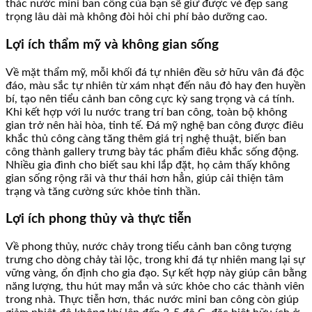
thác nước mini ban công của bạn sẽ giữ được vẻ đẹp sang
trọng lâu dài mà không đòi hỏi chi phí bảo dưỡng cao.
Lợi ích thẩm mỹ và không gian sống
Về mặt thẩm mỹ, mỗi khối đá tự nhiên đều sở hữu vân đá độc
đáo, màu sắc tự nhiên từ xám nhạt đến nâu đỏ hay đen huyền
bí, tạo nên tiểu cảnh ban công cực kỳ sang trọng và cá tính.
Khi kết hợp với lu nước trang trí ban công, toàn bộ không
gian trở nên hài hòa, tinh tế. Đá mỹ nghệ ban công được điêu
khắc thủ công càng tăng thêm giá trị nghệ thuật, biến ban
công thành gallery trưng bày tác phẩm điêu khắc sống động.
Nhiều gia đình cho biết sau khi lắp đặt, họ cảm thấy không
gian sống rộng rãi và thư thái hơn hẳn, giúp cải thiện tâm
trạng và tăng cường sức khỏe tinh thần.
Lợi ích phong thủy và thực tiễn
Về phong thủy, nước chảy trong tiểu cảnh ban công tượng
trưng cho dòng chảy tài lộc, trong khi đá tự nhiên mang lại sự
vững vàng, ổn định cho gia đạo. Sự kết hợp này giúp cân bằng
năng lượng, thu hút may mắn và sức khỏe cho các thành viên
trong nhà. Thực tiễn hơn, thác nước mini ban công còn giúp