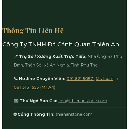
Thông Tin Liên Hệ
Công Ty TNHH Đá Cảnh Quan Thiên An
📍 Trụ Sở / Xưởng Xuất Trực Tiếp:
Nhà Ông Bà Phú
Bình, Thôn Sỏi, xã An Nghĩa, Tỉnh Phú Thọ
📞 Hotline Chuyên Viên:
091 621 5057 (Ms Loan)
/
081 3131 555 (Mr An)
✉️ Thư Ngỏ Báo Giá:
ceo@thienanstone.com
🌐 Cổng Thông Tin:
thienanstone.com