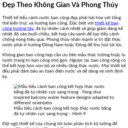
Đẹp Theo Không Gian Và Phong Thủy
Thiết kế tiểu cảnh nước ban công đẹp phải hài hòa với tổng
thể kiến trúc và hướng ban công. Đặc biệt với
thiết kế ban
công hướng tây
, đá tự nhiên cách nhiệt sẽ giúp giảm đáng kể
nhiệt độ vào buổi chiều, kết hợp cây xanh để tạo tiểu cảnh
chống nóng hiệu quả. Phong thủy nhấn mạnh vị trí đặt thác
nước phải ở hướng Đông Nam hoặc Đông để thu hút tài lộc.
Không gian ban công hẹp cần ưu tiên mẫu thác tường hoặc lu
nước trang trí ban công nhỏ gọn. Ngược lại, ban công rộng có
thể kết hợp hòn non bộ và nhiều tầng thác nước. Mọi thiết kế
đều phải đảm bảo an toàn điện nước và dễ dàng vệ sinh định
kỳ.
Mẫu tiểu cảnh ban công kết hợp thác nước bằng
đá tự nhiên cực sang trọng – Hình 9
Đội ngũ thiết kế của chúng tôi luôn phân tích kỹ lưỡng để