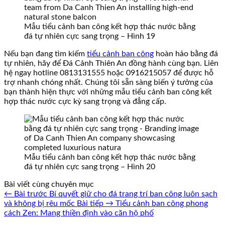
Mẫu tiểu cảnh ban công kết hợp thác nước bằng
đá tự nhiên cực sang trọng – Hình 19
Nếu bạn đang tìm kiếm
tiểu cảnh ban công
hoàn hảo bằng đá
tự nhiên, hãy để Đá Cảnh Thiên An đồng hành cùng bạn. Liên
hệ ngay hotline 0813131555 hoặc 0916215057 để được hỗ
trợ nhanh chóng nhất. Chúng tôi sẵn sàng biến ý tưởng của
bạn thành hiện thực với những mẫu tiểu cảnh ban công kết
hợp thác nước cực kỳ sang trọng và đẳng cấp.
Mẫu tiểu cảnh ban công kết hợp thác nước bằng
đá tự nhiên cực sang trọng – Hình 20
Bài viết cùng chuyên mục
← Bài trước
Bí quyết giữ cho đá trang trí ban công luôn sạch
và không bị rêu mốc
Bài tiếp →
Tiểu cảnh ban công phong
cách Zen: Mang thiền định vào căn hộ phố