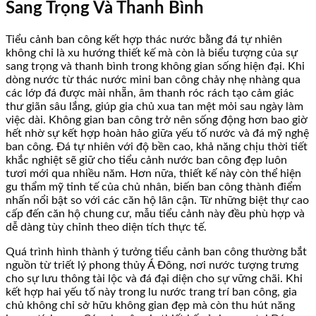
Sang Trọng Và Thanh Bình
Tiểu cảnh ban công kết hợp thác nước bằng đá tự nhiên
không chỉ là xu hướng thiết kế mà còn là biểu tượng của sự
sang trọng và thanh bình trong không gian sống hiện đại. Khi
dòng nước từ thác nước mini ban công chảy nhẹ nhàng qua
các lớp đá được mài nhẵn, âm thanh róc rách tạo cảm giác
thư giãn sâu lắng, giúp gia chủ xua tan mệt mỏi sau ngày làm
việc dài. Không gian ban công trở nên sống động hơn bao giờ
hết nhờ sự kết hợp hoàn hảo giữa yếu tố nước và đá mỹ nghệ
ban công. Đá tự nhiên với độ bền cao, khả năng chịu thời tiết
khắc nghiệt sẽ giữ cho tiểu cảnh nước ban công đẹp luôn
tươi mới qua nhiều năm. Hơn nữa, thiết kế này còn thể hiện
gu thẩm mỹ tinh tế của chủ nhân, biến ban công thành điểm
nhấn nổi bật so với các căn hộ lân cận. Từ những biệt thự cao
cấp đến căn hộ chung cư, mẫu tiểu cảnh này đều phù hợp và
dễ dàng tùy chỉnh theo diện tích thực tế.
Quá trình hình thành ý tưởng tiểu cảnh ban công thường bắt
nguồn từ triết lý phong thủy Á Đông, nơi nước tượng trưng
cho sự lưu thông tài lộc và đá đại diện cho sự vững chãi. Khi
kết hợp hai yếu tố này trong lu nước trang trí ban công, gia
chủ không chỉ sở hữu không gian đẹp mà còn thu hút năng