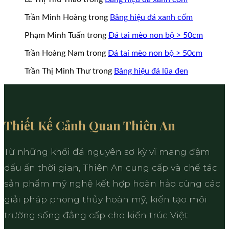
Trần Minh Hoàng
trong
Bảng hiệu đá xanh cốm
Phạm Minh Tuấn
trong
Đá tai mèo non bộ > 50cm
Trần Hoàng Nam
trong
Đá tai mèo non bộ > 50cm
Trần Thị Minh Thư
trong
Bảng hiệu đá lũa đen
Thiết Kế Cảnh Quan Thiên An
Từ những khối đá nguyên sơ kỳ vĩ mang đậm
dấu ấn thời gian, Thiên An cung cấp và chế tác
sản phẩm mỹ nghệ kết hợp hoàn hảo cùng các
giải pháp phong thủy hoàn mỹ, kiến tạo môi
trường sống đẳng cấp cho kiến trúc Việt.