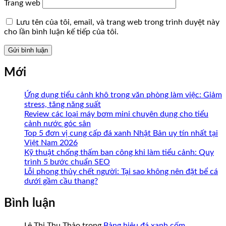
Trang web
Lưu tên của tôi, email, và trang web trong trình duyệt này
cho lần bình luận kế tiếp của tôi.
Mới
Ứng dụng tiểu cảnh khô trong văn phòng làm việc: Giảm
stress, tăng năng suất
Review các loại máy bơm mini chuyên dụng cho tiểu
cảnh nước góc sân
Top 5 đơn vị cung cấp đá xanh Nhật Bản uy tín nhất tại
Việt Nam 2026
Kỹ thuật chống thấm ban công khi làm tiểu cảnh: Quy
trình 5 bước chuẩn SEO
Lỗi phong thủy chết người: Tại sao không nên đặt bể cá
dưới gầm cầu thang?
Bình luận
Lê Thị Thu Thảo
trong
Bảng hiệu đá xanh cốm