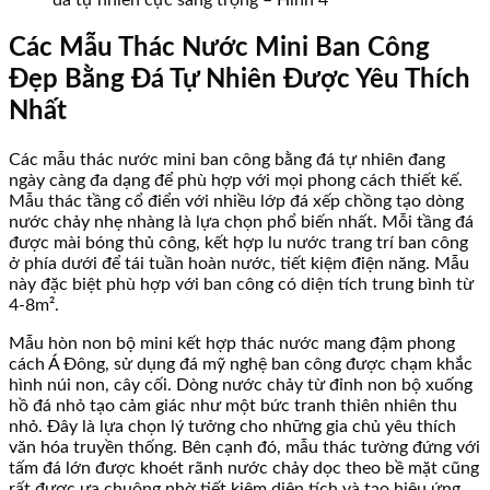
đá tự nhiên cực sang trọng – Hình 4
Các Mẫu Thác Nước Mini Ban Công
Đẹp Bằng Đá Tự Nhiên Được Yêu Thích
Nhất
Các mẫu thác nước mini ban công bằng đá tự nhiên đang
ngày càng đa dạng để phù hợp với mọi phong cách thiết kế.
Mẫu thác tầng cổ điển với nhiều lớp đá xếp chồng tạo dòng
nước chảy nhẹ nhàng là lựa chọn phổ biến nhất. Mỗi tầng đá
được mài bóng thủ công, kết hợp lu nước trang trí ban công
ở phía dưới để tái tuần hoàn nước, tiết kiệm điện năng. Mẫu
này đặc biệt phù hợp với ban công có diện tích trung bình từ
4-8m².
Mẫu hòn non bộ mini kết hợp thác nước mang đậm phong
cách Á Đông, sử dụng đá mỹ nghệ ban công được chạm khắc
hình núi non, cây cối. Dòng nước chảy từ đỉnh non bộ xuống
hồ đá nhỏ tạo cảm giác như một bức tranh thiên nhiên thu
nhỏ. Đây là lựa chọn lý tưởng cho những gia chủ yêu thích
văn hóa truyền thống. Bên cạnh đó, mẫu thác tường đứng với
tấm đá lớn được khoét rãnh nước chảy dọc theo bề mặt cũng
rất được ưa chuộng nhờ tiết kiệm diện tích và tạo hiệu ứng