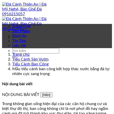
Bỏ
qua
nội
dung
Trang Chủ
Sản Phẩm
Dịch Vụ
Tin Tức
Liên Hệ
Trang chủ
Tiểu Cảnh Sân Vườn
Tiểu Cảnh Ban Công
Mẫu tiểu cảnh ban công kết hợp thác nước bằng đá tự
nhiên cực sang trọng
Nội dung bài viết
NỘI DUNG BÀI VIẾT
[hiện]
Trong không gian sống hiện đại của các căn hộ chung cư và
biệt thự đô thị, ban công không chỉ là nơi phơi đồ hay ngắm
cảnh mà đã trở thành khu vực thư giãn, tái tạo năng lượng