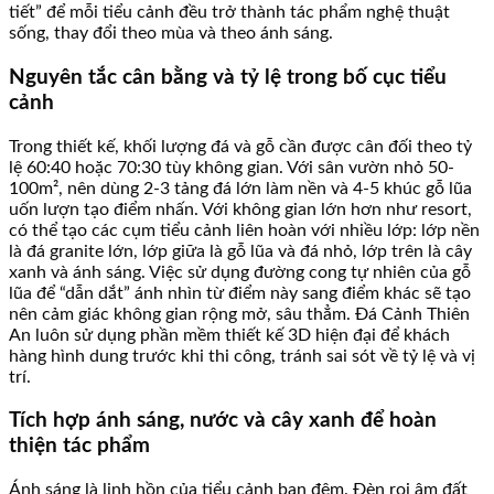
tiết” để mỗi tiểu cảnh đều trở thành tác phẩm nghệ thuật
sống, thay đổi theo mùa và theo ánh sáng.
Nguyên tắc cân bằng và tỷ lệ trong bố cục tiểu
cảnh
Trong thiết kế, khối lượng đá và gỗ cần được cân đối theo tỷ
lệ 60:40 hoặc 70:30 tùy không gian. Với sân vườn nhỏ 50-
100m², nên dùng 2-3 tảng đá lớn làm nền và 4-5 khúc gỗ lũa
uốn lượn tạo điểm nhấn. Với không gian lớn hơn như resort,
có thể tạo các cụm tiểu cảnh liên hoàn với nhiều lớp: lớp nền
là đá granite lớn, lớp giữa là gỗ lũa và đá nhỏ, lớp trên là cây
xanh và ánh sáng. Việc sử dụng đường cong tự nhiên của gỗ
lũa để “dẫn dắt” ánh nhìn từ điểm này sang điểm khác sẽ tạo
nên cảm giác không gian rộng mở, sâu thẳm. Đá Cảnh Thiên
An luôn sử dụng phần mềm thiết kế 3D hiện đại để khách
hàng hình dung trước khi thi công, tránh sai sót về tỷ lệ và vị
trí.
Tích hợp ánh sáng, nước và cây xanh để hoàn
thiện tác phẩm
Ánh sáng là linh hồn của tiểu cảnh ban đêm. Đèn rọi âm đất