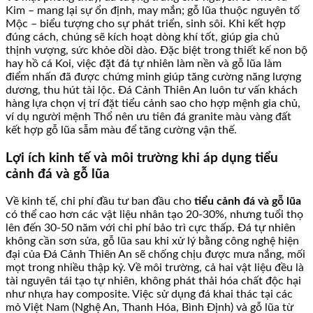
Kim – mang lại sự ổn định, may mắn; gỗ lũa thuộc nguyên tố
Mộc – biểu tượng cho sự phát triển, sinh sôi. Khi kết hợp
đúng cách, chúng sẽ kích hoạt dòng khí tốt, giúp gia chủ
thịnh vượng, sức khỏe dồi dào. Đặc biệt trong thiết kế non bộ
hay hồ cá Koi, việc đặt đá tự nhiên làm nền và gỗ lũa làm
điểm nhấn đã được chứng minh giúp tăng cường năng lượng
dương, thu hút tài lộc. Đá Cảnh Thiên An luôn tư vấn khách
hàng lựa chọn vị trí đặt tiểu cảnh sao cho hợp mệnh gia chủ,
ví dụ người mệnh Thổ nên ưu tiên đá granite màu vàng đất
kết hợp gỗ lũa sẫm màu để tăng cường vận thế.
Lợi ích kinh tế và môi trường khi áp dụng tiểu
cảnh đá và gỗ lũa
Về kinh tế, chi phí đầu tư ban đầu cho
tiểu cảnh đá và gỗ lũa
có thể cao hơn các vật liệu nhân tạo 20-30%, nhưng tuổi thọ
lên đến 30-50 năm với chi phí bảo trì cực thấp. Đá tự nhiên
không cần sơn sửa, gỗ lũa sau khi xử lý bằng công nghệ hiện
đại của Đá Cảnh Thiên An sẽ chống chịu được mưa nắng, mối
mọt trong nhiều thập kỷ. Về môi trường, cả hai vật liệu đều là
tài nguyên tái tạo tự nhiên, không phát thải hóa chất độc hại
như nhựa hay composite. Việc sử dụng đá khai thác tại các
mỏ Việt Nam (Nghệ An, Thanh Hóa, Bình Định) và gỗ lũa từ