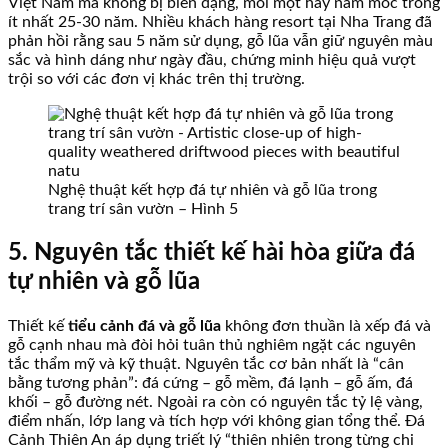
Việt Nam mà không bị biến dạng, mối mọt hay nấm mốc trong
ít nhất 25-30 năm. Nhiều khách hàng resort tại Nha Trang đã
phản hồi rằng sau 5 năm sử dụng, gỗ lũa vẫn giữ nguyên màu
sắc và hình dáng như ngày đầu, chứng minh hiệu quả vượt
trội so với các đơn vị khác trên thị trường.
Nghệ thuật kết hợp đá tự nhiên và gỗ lũa trong
trang trí sân vườn – Hình 5
5. Nguyên tắc thiết kế hài hòa giữa đá
tự nhiên và gỗ lũa
Thiết kế
tiểu cảnh đá và gỗ lũa
không đơn thuần là xếp đá và
gỗ cạnh nhau mà đòi hỏi tuân thủ nghiêm ngặt các nguyên
tắc thẩm mỹ và kỹ thuật. Nguyên tắc cơ bản nhất là “cân
bằng tương phản”: đá cứng – gỗ mềm, đá lạnh – gỗ ấm, đá
khối – gỗ đường nét. Ngoài ra còn có nguyên tắc tỷ lệ vàng,
điểm nhấn, lớp lang và tích hợp với không gian tổng thể. Đá
Cảnh Thiên An áp dụng triết lý “thiên nhiên trong từng chi