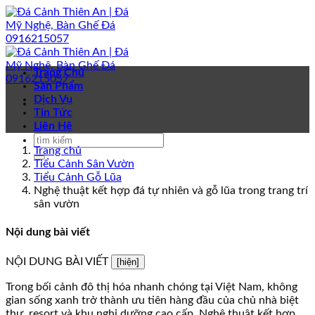
Bỏ
qua
nội
dung
Trang Chủ
Sản Phẩm
Dịch Vụ
Tin Tức
Liên Hệ
Trang chủ
Tiểu Cảnh Sân Vườn
Tiểu Cảnh Gỗ Lũa
Nghệ thuật kết hợp đá tự nhiên và gỗ lũa trong trang trí
sân vườn
Nội dung bài viết
NỘI DUNG BÀI VIẾT
[hiện]
Trong bối cảnh đô thị hóa nhanh chóng tại Việt Nam, không
gian sống xanh trở thành ưu tiên hàng đầu của chủ nhà biệt
thự, resort và khu nghỉ dưỡng cao cấp. Nghệ thuật kết hợp