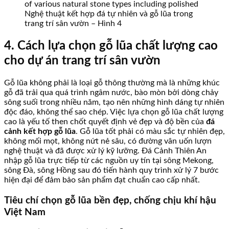
Nghệ thuật kết hợp đá tự nhiên và gỗ lũa trong
trang trí sân vườn – Hình 4
4. Cách lựa chọn gỗ lũa chất lượng cao
cho dự án trang trí sân vườn
Gỗ lũa không phải là loại gỗ thông thường mà là những khúc
gỗ đã trải qua quá trình ngâm nước, bào mòn bởi dòng chảy
sông suối trong nhiều năm, tạo nên những hình dáng tự nhiên
độc đáo, không thể sao chép. Việc lựa chọn gỗ lũa chất lượng
cao là yếu tố then chốt quyết định vẻ đẹp và độ bền của
đá
cảnh kết hợp gỗ lũa
. Gỗ lũa tốt phải có màu sắc tự nhiên đẹp,
không mối mọt, không nứt nẻ sâu, có đường vân uốn lượn
nghệ thuật và đã được xử lý kỹ lưỡng. Đá Cảnh Thiên An
nhập gỗ lũa trực tiếp từ các nguồn uy tín tại sông Mekong,
sông Đà, sông Hồng sau đó tiến hành quy trình xử lý 7 bước
hiện đại để đảm bảo sản phẩm đạt chuẩn cao cấp nhất.
Tiêu chí chọn gỗ lũa bền đẹp, chống chịu khí hậu
Việt Nam