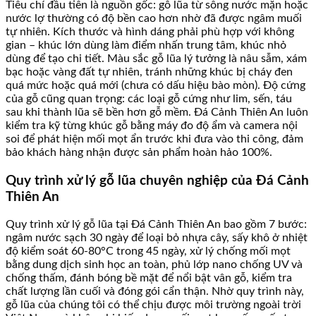
Tiêu chí đầu tiên là nguồn gốc: gỗ lũa từ sông nước mặn hoặc
nước lợ thường có độ bền cao hơn nhờ đã được ngâm muối
tự nhiên. Kích thước và hình dáng phải phù hợp với không
gian – khúc lớn dùng làm điểm nhấn trung tâm, khúc nhỏ
dùng để tạo chi tiết. Màu sắc gỗ lũa lý tưởng là nâu sẫm, xám
bạc hoặc vàng đất tự nhiên, tránh những khúc bị cháy đen
quá mức hoặc quá mới (chưa có dấu hiệu bào mòn). Độ cứng
của gỗ cũng quan trọng: các loại gỗ cứng như lim, sến, táu
sau khi thành lũa sẽ bền hơn gỗ mềm. Đá Cảnh Thiên An luôn
kiểm tra kỹ từng khúc gỗ bằng máy đo độ ẩm và camera nội
soi để phát hiện mối mọt ẩn trước khi đưa vào thi công, đảm
bảo khách hàng nhận được sản phẩm hoàn hảo 100%.
Quy trình xử lý gỗ lũa chuyên nghiệp của Đá Cảnh
Thiên An
Quy trình xử lý gỗ lũa tại Đá Cảnh Thiên An bao gồm 7 bước:
ngâm nước sạch 30 ngày để loại bỏ nhựa cây, sấy khô ở nhiệt
độ kiểm soát 60-80°C trong 45 ngày, xử lý chống mối mọt
bằng dung dịch sinh học an toàn, phủ lớp nano chống UV và
chống thấm, đánh bóng bề mặt để nổi bật vân gỗ, kiểm tra
chất lượng lần cuối và đóng gói cẩn thận. Nhờ quy trình này,
gỗ lũa của chúng tôi có thể chịu được môi trường ngoài trời