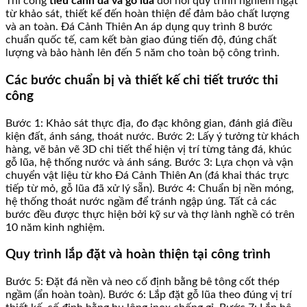
Thi công
tiểu cảnh đá và gỗ lũa
đòi hỏi quy trình nghiêm ngặt
từ khảo sát, thiết kế đến hoàn thiện để đảm bảo chất lượng
và an toàn. Đá Cảnh Thiên An áp dụng quy trình 8 bước
chuẩn quốc tế, cam kết bàn giao đúng tiến độ, đúng chất
lượng và bảo hành lên đến 5 năm cho toàn bộ công trình.
Các bước chuẩn bị và thiết kế chi tiết trước thi
công
Bước 1: Khảo sát thực địa, đo đạc không gian, đánh giá điều
kiện đất, ánh sáng, thoát nước. Bước 2: Lấy ý tưởng từ khách
hàng, vẽ bản vẽ 3D chi tiết thể hiện vị trí từng tảng đá, khúc
gỗ lũa, hệ thống nước và ánh sáng. Bước 3: Lựa chọn và vận
chuyển vật liệu từ kho Đá Cảnh Thiên An (đá khai thác trực
tiếp từ mỏ, gỗ lũa đã xử lý sẵn). Bước 4: Chuẩn bị nền móng,
hệ thống thoát nước ngầm để tránh ngập úng. Tất cả các
bước đều được thực hiện bởi kỹ sư và thợ lành nghề có trên
10 năm kinh nghiệm.
Quy trình lắp đặt và hoàn thiện tại công trình
Bước 5: Đặt đá nền và neo cố định bằng bê tông cốt thép
ngầm (ẩn hoàn toàn). Bước 6: Lắp đặt gỗ lũa theo đúng vị trí