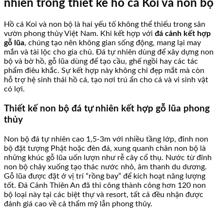
nhiên trong thiết kế hồ cá Koi và non bộ
Hồ cá Koi và non bộ là hai yếu tố không thể thiếu trong sân
vườn phong thủy Việt Nam. Khi kết hợp với
đá cảnh kết hợp
gỗ lũa
, chúng tạo nên không gian sống động, mang lại may
mắn và tài lộc cho gia chủ. Đá tự nhiên dùng để xây dựng non
bộ và bờ hồ, gỗ lũa dùng để tạo cầu, ghế ngồi hay các tác
phẩm điêu khắc. Sự kết hợp này không chỉ đẹp mắt mà còn
hỗ trợ hệ sinh thái hồ cá, tạo nơi trú ẩn cho cá và vi sinh vật
có lợi.
Thiết kế non bộ đá tự nhiên kết hợp gỗ lũa phong
thủy
Non bộ đá tự nhiên cao 1,5-3m với nhiều tầng lớp, đỉnh non
bộ đặt tượng Phật hoặc đèn đá, xung quanh chân non bộ là
những khúc gỗ lũa uốn lượn như rễ cây cổ thụ. Nước từ đỉnh
non bộ chảy xuống tạo thác nước nhỏ, âm thanh du dương.
Gỗ lũa được đặt ở vị trí “rồng bay” để kích hoạt năng lượng
tốt. Đá Cảnh Thiên An đã thi công thành công hơn 120 non
bộ loại này tại các biệt thự và resort, tất cả đều nhận được
đánh giá cao về cả thẩm mỹ lẫn phong thủy.