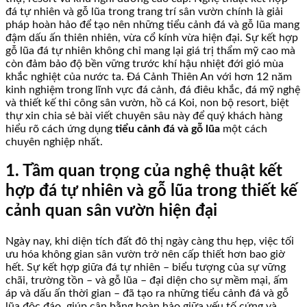
đá tự nhiên và gỗ lũa trong trang trí sân vườn chính là giải
pháp hoàn hảo để tạo nên những tiểu cảnh đá và gỗ lũa mang
đậm dấu ấn thiên nhiên, vừa cổ kính vừa hiện đại. Sự kết hợp
gỗ lũa đá tự nhiên không chỉ mang lại giá trị thẩm mỹ cao mà
còn đảm bảo độ bền vững trước khí hậu nhiệt đới gió mùa
khắc nghiệt của nước ta. Đá Cảnh Thiên An với hơn 12 năm
kinh nghiệm trong lĩnh vực đá cảnh, đá điêu khắc, đá mỹ nghệ
và thiết kế thi công sân vườn, hồ cá Koi, non bộ resort, biệt
thự xin chia sẻ bài viết chuyên sâu này để quý khách hàng
hiểu rõ cách ứng dụng
tiểu cảnh đá và gỗ lũa
một cách
chuyên nghiệp nhất.
1. Tầm quan trọng của nghệ thuật kết
hợp đá tự nhiên và gỗ lũa trong thiết kế
cảnh quan sân vườn hiện đại
Ngày nay, khi diện tích đất đô thị ngày càng thu hẹp, việc tối
ưu hóa không gian sân vườn trở nên cấp thiết hơn bao giờ
hết. Sự kết hợp giữa đá tự nhiên – biểu tượng của sự vững
chãi, trường tồn – và gỗ lũa – đại diện cho sự mềm mại, ấm
áp và dấu ấn thời gian – đã tạo ra những tiểu cảnh đá và gỗ
lũa độc đáo, giúp cân bằng hoàn hảo giữa yếu tố cứng và