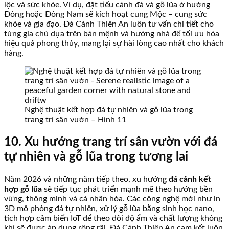
lộc và sức khỏe. Ví dụ, đặt tiểu cảnh đá và gỗ lũa ở hướng
Đông hoặc Đông Nam sẽ kích hoạt cung Mộc – cung sức
khỏe và gia đạo. Đá Cảnh Thiên An luôn tư vấn chi tiết cho
từng gia chủ dựa trên bản mệnh và hướng nhà để tối ưu hóa
hiệu quả phong thủy, mang lại sự hài lòng cao nhất cho khách
hàng.
Nghệ thuật kết hợp đá tự nhiên và gỗ lũa trong
trang trí sân vườn – Hình 11
10. Xu hướng trang trí sân vườn với đá
tự nhiên và gỗ lũa trong tương lai
Năm 2026 và những năm tiếp theo, xu hướng
đá cảnh kết
hợp gỗ lũa
sẽ tiếp tục phát triển mạnh mẽ theo hướng bền
vững, thông minh và cá nhân hóa. Các công nghệ mới như in
3D mô phỏng đá tự nhiên, xử lý gỗ lũa bằng sinh học nano,
tích hợp cảm biến IoT để theo dõi độ ẩm và chất lượng không
khí sẽ được áp dụng rộng rãi. Đá Cảnh Thiên An cam kết luôn