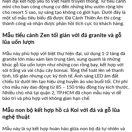
hiện đại kết hợp yếu tố Việt Nam truyền thống. Từ tiểu cảnh
mini cho ban công chung cư đến những khu vườn rộng lớn
cho resort 5 sao, sự sáng tạo không có giới hạn. Dưới đây là
một số mẫu tiêu biểu đã được Đá Cảnh Thiên An thi công
thành công và nhận được phản hồi tích cực từ khách hàng.
Mẫu tiểu cảnh Zen tối giản với đá granite và gỗ
lũa uốn lượn
Mẫu này phù hợp với biệt thự hiện đại, sử dụng 1-2 tảng đá
granite lớn màu xám làm trung tâm, xung quanh là những
khúc gỗ lũa uốn lượn như những con rồng bay, kết hợp với
sỏi trắng và vài chậu cây bonsai. Tổng thể toát lên vẻ thanh
tịnh, tối giản nhưng cực kỳ tinh tế. Ánh sáng LED âm đất
chiếu từ dưới lên tạo hiệu ứng huyền ảo vào buổi tối. Chi phí
cho mẫu này dao động từ 85 – 150 triệu đồng tùy kích thước.
Nhiều chủ nhà tại quận 2, TP.HCM đã chọn mẫu này vì dễ
bảo trì và phù hợp với không gian hạn chế.
Mẫu non bộ kết hợp hồ cá Koi với đá và gỗ lũa
nghệ thuật
Mẫu này là sự kết hợp hoàn hảo giữa non bộ đá tự nhiên và