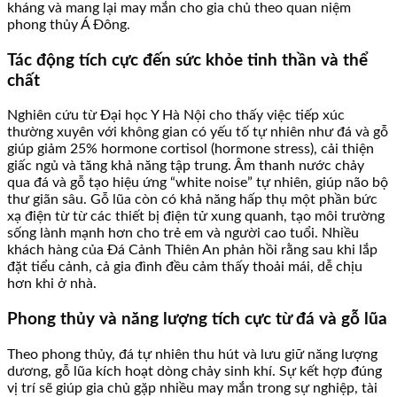
kháng và mang lại may mắn cho gia chủ theo quan niệm
phong thủy Á Đông.
Tác động tích cực đến sức khỏe tinh thần và thể
chất
Nghiên cứu từ Đại học Y Hà Nội cho thấy việc tiếp xúc
thường xuyên với không gian có yếu tố tự nhiên như đá và gỗ
giúp giảm 25% hormone cortisol (hormone stress), cải thiện
giấc ngủ và tăng khả năng tập trung. Âm thanh nước chảy
qua đá và gỗ tạo hiệu ứng “white noise” tự nhiên, giúp não bộ
thư giãn sâu. Gỗ lũa còn có khả năng hấp thụ một phần bức
xạ điện từ từ các thiết bị điện tử xung quanh, tạo môi trường
sống lành mạnh hơn cho trẻ em và người cao tuổi. Nhiều
khách hàng của Đá Cảnh Thiên An phản hồi rằng sau khi lắp
đặt tiểu cảnh, cả gia đình đều cảm thấy thoải mái, dễ chịu
hơn khi ở nhà.
Phong thủy và năng lượng tích cực từ đá và gỗ lũa
Theo phong thủy, đá tự nhiên thu hút và lưu giữ năng lượng
dương, gỗ lũa kích hoạt dòng chảy sinh khí. Sự kết hợp đúng
vị trí sẽ giúp gia chủ gặp nhiều may mắn trong sự nghiệp, tài