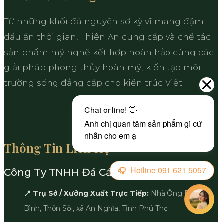
Từ những khối đá nguyên sơ kỳ vĩ mang đậm
dấu ấn thời gian, Thiên An cung cấp và chế tác
sản phẩm mỹ nghệ kết hợp hoàn hảo cùng các
giải pháp phong thủy hoàn mỹ, kiến tạo môi
trường sống đẳng cấp cho kiến trúc Việt.
Thông Tin Liên Hệ
Công Ty TNHH Đá Cảnh Quan Thiên An
📍 Trụ Sở / Xưởng Xuất Trực Tiếp:
Nhà Ông Bà Phú
Bình, Thôn Sỏi, xã An Nghĩa, Tỉnh Phú Thọ