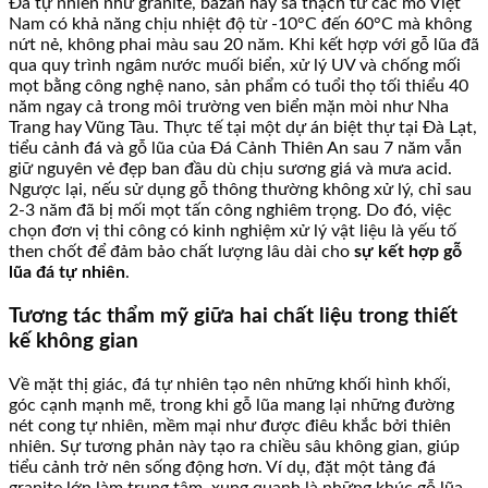
Đá tự nhiên như granite, bazan hay sa thạch từ các mỏ Việt
Nam có khả năng chịu nhiệt độ từ -10°C đến 60°C mà không
nứt nẻ, không phai màu sau 20 năm. Khi kết hợp với gỗ lũa đã
qua quy trình ngâm nước muối biển, xử lý UV và chống mối
mọt bằng công nghệ nano, sản phẩm có tuổi thọ tối thiểu 40
năm ngay cả trong môi trường ven biển mặn mòi như Nha
Trang hay Vũng Tàu. Thực tế tại một dự án biệt thự tại Đà Lạt,
tiểu cảnh đá và gỗ lũa của Đá Cảnh Thiên An sau 7 năm vẫn
giữ nguyên vẻ đẹp ban đầu dù chịu sương giá và mưa acid.
Ngược lại, nếu sử dụng gỗ thông thường không xử lý, chỉ sau
2-3 năm đã bị mối mọt tấn công nghiêm trọng. Do đó, việc
chọn đơn vị thi công có kinh nghiệm xử lý vật liệu là yếu tố
then chốt để đảm bảo chất lượng lâu dài cho
sự kết hợp gỗ
lũa đá tự nhiên
.
Tương tác thẩm mỹ giữa hai chất liệu trong thiết
kế không gian
Về mặt thị giác, đá tự nhiên tạo nên những khối hình khối,
góc cạnh mạnh mẽ, trong khi gỗ lũa mang lại những đường
nét cong tự nhiên, mềm mại như được điêu khắc bởi thiên
nhiên. Sự tương phản này tạo ra chiều sâu không gian, giúp
tiểu cảnh trở nên sống động hơn. Ví dụ, đặt một tảng đá
granite lớn làm trung tâm, xung quanh là những khúc gỗ lũa