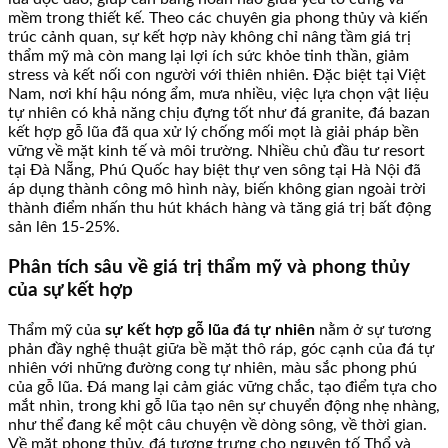
mềm trong thiết kế. Theo các chuyên gia phong thủy và kiến
trúc cảnh quan, sự kết hợp này không chỉ nâng tầm giá trị
thẩm mỹ mà còn mang lại lợi ích sức khỏe tinh thần, giảm
stress và kết nối con người với thiên nhiên. Đặc biệt tại Việt
Nam, nơi khí hậu nóng ẩm, mưa nhiều, việc lựa chọn vật liệu
tự nhiên có khả năng chịu đựng tốt như đá granite, đá bazan
kết hợp gỗ lũa đã qua xử lý chống mối mọt là giải pháp bền
vững về mặt kinh tế và môi trường. Nhiều chủ đầu tư resort
tại Đà Nẵng, Phú Quốc hay biệt thự ven sông tại Hà Nội đã
áp dụng thành công mô hình này, biến không gian ngoài trời
thành điểm nhấn thu hút khách hàng và tăng giá trị bất động
sản lên 15-25%.
Phân tích sâu về giá trị thẩm mỹ và phong thủy
của sự kết hợp
Thẩm mỹ của
sự kết hợp gỗ lũa đá tự nhiên
nằm ở sự tương
phản đầy nghệ thuật giữa bề mặt thô ráp, góc cạnh của đá tự
nhiên với những đường cong tự nhiên, màu sắc phong phú
của gỗ lũa. Đá mang lại cảm giác vững chắc, tạo điểm tựa cho
mắt nhìn, trong khi gỗ lũa tạo nên sự chuyển động nhẹ nhàng,
như thể đang kể một câu chuyện về dòng sông, về thời gian.
Về mặt phong thủy, đá tượng trưng cho nguyên tố Thổ và