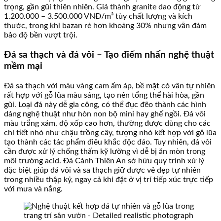
trọng, gần gũi thiên nhiên. Giá thành granite dao động từ
1.200.000 – 3.500.000 VNĐ/m³ tùy chất lượng và kích
thước, trong khi bazan rẻ hơn khoảng 30% nhưng vẫn đảm
bảo độ bền vượt trội.
Đá sa thạch và đá vôi – Tạo điểm nhấn nghệ thuật
mềm mại
Đá sa thạch với màu vàng cam ấm áp, bề mặt có vân tự nhiên
rất hợp với gỗ lũa màu sáng, tạo nên tổng thể hài hòa, gần
gũi. Loại đá này dễ gia công, có thể đục đẽo thành các hình
dáng nghệ thuật như hòn non bộ mini hay ghế ngồi. Đá vôi
màu trắng xám, độ xốp cao hơn, thường được dùng cho các
chi tiết nhỏ như chậu trồng cây, tượng nhỏ kết hợp với gỗ lũa
tạo thành các tác phẩm điêu khắc độc đáo. Tuy nhiên, đá vôi
cần được xử lý chống thấm kỹ lưỡng vì dễ bị ăn mòn trong
môi trường acid. Đá Cảnh Thiên An sở hữu quy trình xử lý
đặc biệt giúp đá vôi và sa thạch giữ được vẻ đẹp tự nhiên
trong nhiều thập kỷ, ngay cả khi đặt ở vị trí tiếp xúc trực tiếp
với mưa và nắng.