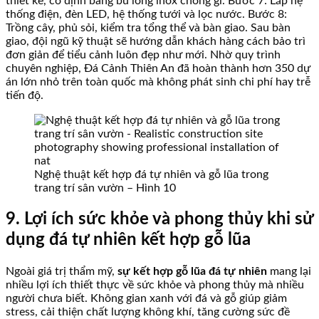
thiết kế, cố định bằng bu lông inox chống gỉ. Bước 7: Lắp hệ
thống điện, đèn LED, hệ thống tưới và lọc nước. Bước 8:
Trồng cây, phủ sỏi, kiểm tra tổng thể và bàn giao. Sau bàn
giao, đội ngũ kỹ thuật sẽ hướng dẫn khách hàng cách bảo trì
đơn giản để tiểu cảnh luôn đẹp như mới. Nhờ quy trình
chuyên nghiệp, Đá Cảnh Thiên An đã hoàn thành hơn 350 dự
án lớn nhỏ trên toàn quốc mà không phát sinh chi phí hay trễ
tiến độ.
Nghệ thuật kết hợp đá tự nhiên và gỗ lũa trong
trang trí sân vườn – Hình 10
9. Lợi ích sức khỏe và phong thủy khi sử
dụng đá tự nhiên kết hợp gỗ lũa
Ngoài giá trị thẩm mỹ,
sự kết hợp gỗ lũa đá tự nhiên
mang lại
nhiều lợi ích thiết thực về sức khỏe và phong thủy mà nhiều
người chưa biết. Không gian xanh với đá và gỗ giúp giảm
stress, cải thiện chất lượng không khí, tăng cường sức đề