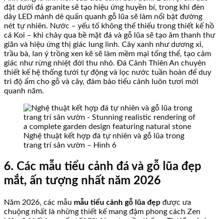
đặt dưới đá granite sẽ tạo hiệu ứng huyền bí, trong khi đèn
dây LED mảnh dẻ quấn quanh gỗ lũa sẽ làm nổi bật đường
nét tự nhiên. Nước – yếu tố không thể thiếu trong thiết kế hồ
cá Koi – khi chảy qua bề mặt đá và gỗ lũa sẽ tạo âm thanh thư
giãn và hiệu ứng thị giác lung linh. Cây xanh như dương xỉ,
trầu bà, lan ý trồng xen kẽ sẽ làm mềm mại tổng thể, tạo cảm
giác như rừng nhiệt đới thu nhỏ. Đá Cảnh Thiên An chuyên
thiết kế hệ thống tưới tự động và lọc nước tuần hoàn để duy
trì độ ẩm cho gỗ và cây, đảm bảo tiểu cảnh luôn tươi mới
quanh năm.
Nghệ thuật kết hợp đá tự nhiên và gỗ lũa trong
trang trí sân vườn – Hình 6
6. Các mẫu tiểu cảnh đá và gỗ lũa đẹp
mắt, ấn tượng nhất năm 2026
Năm 2026, các mẫu
mẫu tiểu cảnh gỗ lũa đẹp
được ưa
chuộng nhất là những thiết kế mang đậm phong cách Zen