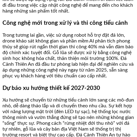
đi đầu trong việc cập nhật công nghệ để mang đến cho khách
hàng những sản phẩm tốt nhất.
Công nghệ mới trong xử lý và thi công tiểu cảnh
Trong tương lai gần, việc sử dụng robot hỗ trợ đặt đá lớn,
drone khảo sát không gian và phần mềm AI phân tích phong
thủy sẽ giúp rút ngắn thời gian thi công 40% mà vẫn đảm bảo
độ chính xác tuyệt đối. Gỗ lũa sẽ được xử lý bằng công nghệ
sinh học không hóa chất, thân thiện môi trường 100%. Đá
Cảnh Thiên An đã đầu tư phòng lab hiện đại để nghiên cứu và
áp dụng những công nghệ này ngay từ năm 2025, sẵn sàng
phục vụ khách hàng với tiêu chuẩn cao cấp nhất.
Dự báo xu hướng thiết kế 2027-2030
Xu hướng sẽ chuyển từ những tiểu cảnh lớn sang các mô-đun
nhỏ, dễ dàng tháo lắp và di chuyển theo nhu cầu. Sự kết hợp
với năng lượng mặt trời (đèn LED tự sạc), hệ thống lọc nước
thông minh và vườn thẳng đứng sẽ tạo nên những không gian
“sống” thực sự. Phong cách “rừng nhiệt đới thu nhỏ” với đá
tự nhiên, gỗ lũa và cây bản địa Việt Nam sẽ thống trị thị
trường resort và biệt thự cao cấp. Đá Cảnh Thiên An tự hào