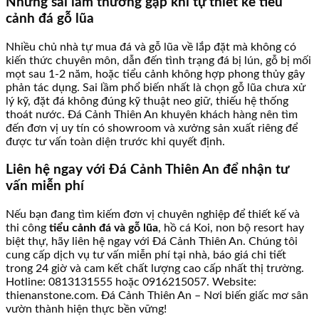
Những sai lầm thường gặp khi tự thiết kế tiểu
cảnh đá gỗ lũa
Nhiều chủ nhà tự mua đá và gỗ lũa về lắp đặt mà không có
kiến thức chuyên môn, dẫn đến tình trạng đá bị lún, gỗ bị mối
mọt sau 1-2 năm, hoặc tiểu cảnh không hợp phong thủy gây
phản tác dụng. Sai lầm phổ biến nhất là chọn gỗ lũa chưa xử
lý kỹ, đặt đá không đúng kỹ thuật neo giữ, thiếu hệ thống
thoát nước. Đá Cảnh Thiên An khuyên khách hàng nên tìm
đến đơn vị uy tín có showroom và xưởng sản xuất riêng để
được tư vấn toàn diện trước khi quyết định.
Liên hệ ngay với Đá Cảnh Thiên An để nhận tư
vấn miễn phí
Nếu bạn đang tìm kiếm đơn vị chuyên nghiệp để thiết kế và
thi công
tiểu cảnh đá và gỗ lũa
, hồ cá Koi, non bộ resort hay
biệt thự, hãy liên hệ ngay với Đá Cảnh Thiên An. Chúng tôi
cung cấp dịch vụ tư vấn miễn phí tại nhà, báo giá chi tiết
trong 24 giờ và cam kết chất lượng cao cấp nhất thị trường.
Hotline: 0813131555 hoặc 0916215057. Website:
thienanstone.com. Đá Cảnh Thiên An – Nơi biến giấc mơ sân
vườn thành hiện thực bền vững!