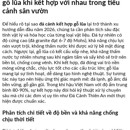
gỗ lũa khi kết hợp với nhau trong tiểu
cảnh sân vườn
Để hiểu rõ tại sao
đá cảnh kết hợp gỗ lũa
lại trở thành xu
hướng dẫn đầu năm 2026, chúng ta cần phân tích sâu đặc
tính vật lý và hóa học của từng loại vật liệu. Đá tự nhiên có
độ cứng cao (đá granite đạt 6-7 độ Mohs), khả năng chịu lực
nén vượt trội, không thấm nước khi được xử lý bề mặt đúng
cách. Ngược lại, gỗ lũa có kết cấu xốp nhẹ, khả năng thấm
nước tự nhiên nhưng sau khi ngâm tẩm và sấy khô sẽ trở nên
bền bỉ, chống cong vênh. Khi kết hợp, đá đóng vai trò nền
móng vững chắc, chịu lực tốt cho các cấu trúc lớn; gỗ lũa
mang lại sự linh hoạt, dễ dàng tạo hình nghệ thuật. Sự tương
tác này tạo nên hiệu ứng thị giác mạnh mẽ: đá lạnh, gỗ ấm; đá
bền vững, gỗ gần gũi. Trong khí hậu Việt Nam với độ ẩm trung
bình 80-90%, sự kết hợp này đòi hỏi kỹ thuật xử lý chuyên
sâu mà chỉ các đơn vị uy tín như Đá Cảnh Thiên An mới thực
hiện được chuẩn xác.
Phân tích chi tiết về độ bền và khả năng chống
chịu thời tiết