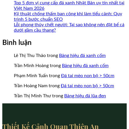
Top 5 đơn vị cung cấp đá xanh Nhật Bản uy tín nhất tại
Việt Nam 2026
Kỹ thuật chống thấm ban công khi làm tiểu cảnh: Quy
trình 5 bước chuẩn SEO
Lỗi phong thủy chết người: Tại sao không nên đặt bể cá
dưới gầm cầu thang?
Bình luận
Lê Thị Thu Thảo
trong
Bảng hiệu đá xanh cốm
Trần Minh Hoàng
trong
Bảng hiệu đá xanh cốm
Phạm Minh Tuấn
trong
Đá tai mèo non bộ > 50cm
Trần Hoàng Nam
trong
Đá tai mèo non bộ > 50cm
Trần Thị Minh Thư
trong
Bảng hiệu đá lũa đen
Thiết Kế Cảnh Quan Thiên An