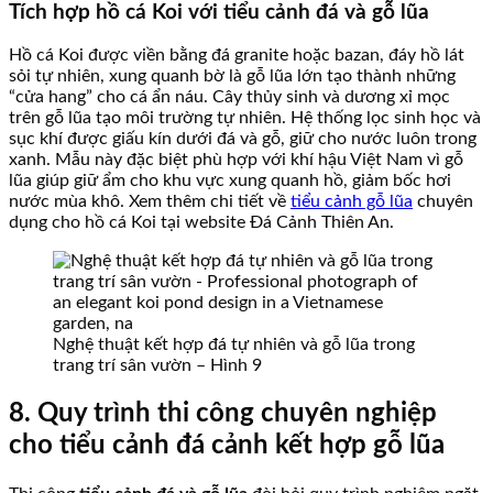
Tích hợp hồ cá Koi với tiểu cảnh đá và gỗ lũa
Hồ cá Koi được viền bằng đá granite hoặc bazan, đáy hồ lát
sỏi tự nhiên, xung quanh bờ là gỗ lũa lớn tạo thành những
“cửa hang” cho cá ẩn náu. Cây thủy sinh và dương xỉ mọc
trên gỗ lũa tạo môi trường tự nhiên. Hệ thống lọc sinh học và
sục khí được giấu kín dưới đá và gỗ, giữ cho nước luôn trong
xanh. Mẫu này đặc biệt phù hợp với khí hậu Việt Nam vì gỗ
lũa giúp giữ ẩm cho khu vực xung quanh hồ, giảm bốc hơi
nước mùa khô. Xem thêm chi tiết về
tiểu cảnh gỗ lũa
chuyên
dụng cho hồ cá Koi tại website Đá Cảnh Thiên An.
Nghệ thuật kết hợp đá tự nhiên và gỗ lũa trong
trang trí sân vườn – Hình 9
8. Quy trình thi công chuyên nghiệp
cho tiểu cảnh đá cảnh kết hợp gỗ lũa