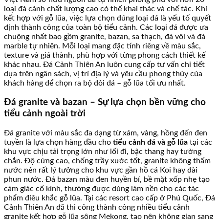
loại đá cảnh chất lượng cao có thể khai thác và chế tác. Khi
kết hợp với gỗ lũa, việc lựa chọn đúng loại đá là yếu tố quyết
định thành công của toàn bộ tiểu cảnh. Các loại đá được ưa
chuộng nhất bao gồm granite, bazan, sa thạch, đá vôi và đá
marble tự nhiên. Mỗi loại mang đặc tính riêng về màu sắc,
texture và giá thành, phù hợp với từng phong cách thiết kế
khác nhau. Đá Cảnh Thiên An luôn cung cấp tư vấn chi tiết
dựa trên ngân sách, vị trí địa lý và yêu cầu phong thủy của
khách hàng để chọn ra bộ đôi đá – gỗ lũa tối ưu nhất.
Đá granite và bazan – Sự lựa chọn bền vững cho
tiểu cảnh ngoài trời
Đá granite với màu sắc đa dạng từ xám, vàng, hồng đến đen
tuyền là lựa chọn hàng đầu cho
tiểu cảnh đá và gỗ lũa
tại các
khu vực chịu tải trọng lớn như lối đi, bậc thang hay tường
chắn. Độ cứng cao, chống trầy xước tốt, granite không thấm
nước nên rất lý tưởng cho khu vực gần hồ cá Koi hay đài
phun nước. Đá bazan màu đen huyền bí, bề mặt xốp nhẹ tạo
cảm giác cổ kính, thường được dùng làm nền cho các tác
phẩm điêu khắc gỗ lũa. Tại các resort cao cấp ở Phú Quốc, Đá
Cảnh Thiên An đã thi công thành công nhiều tiểu cảnh
granite kết hợp gỗ lũa sông Mekong, tạo nên không gian sang