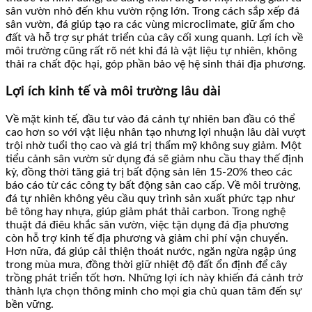
sân vườn nhỏ đến khu vườn rộng lớn. Trong cách sắp xếp đá
sân vườn, đá giúp tạo ra các vùng microclimate, giữ ẩm cho
đất và hỗ trợ sự phát triển của cây cối xung quanh. Lợi ích về
môi trường cũng rất rõ nét khi đá là vật liệu tự nhiên, không
thải ra chất độc hại, góp phần bảo vệ hệ sinh thái địa phương.
Lợi ích kinh tế và môi trường lâu dài
Về mặt kinh tế, đầu tư vào đá cảnh tự nhiên ban đầu có thể
cao hơn so với vật liệu nhân tạo nhưng lợi nhuận lâu dài vượt
trội nhờ tuổi thọ cao và giá trị thẩm mỹ không suy giảm. Một
tiểu cảnh sân vườn sử dụng đá sẽ giảm nhu cầu thay thế định
kỳ, đồng thời tăng giá trị bất động sản lên 15-20% theo các
báo cáo từ các công ty bất động sản cao cấp. Về môi trường,
đá tự nhiên không yêu cầu quy trình sản xuất phức tạp như
bê tông hay nhựa, giúp giảm phát thải carbon. Trong nghệ
thuật đá điêu khắc sân vườn, việc tận dụng đá địa phương
còn hỗ trợ kinh tế địa phương và giảm chi phí vận chuyển.
Hơn nữa, đá giúp cải thiện thoát nước, ngăn ngừa ngập úng
trong mùa mưa, đồng thời giữ nhiệt độ đất ổn định để cây
trồng phát triển tốt hơn. Những lợi ích này khiến đá cảnh trở
thành lựa chọn thông minh cho mọi gia chủ quan tâm đến sự
bền vững.