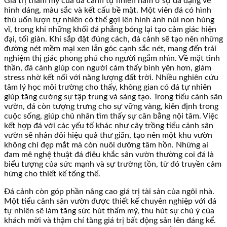
Giá trị thẩm mỹ của đá cảnh tự nhiên nằm ở sự đa dạng về
hình dáng, màu sắc và kết cấu bề mặt. Một viên đá có hình
thù uốn lượn tự nhiên có thể gợi lên hình ảnh núi non hùng
vĩ, trong khi những khối đá phẳng bóng lại tạo cảm giác hiện
đại, tối giản. Khi sắp đặt đúng cách, đá cảnh sẽ tạo nên những
đường nét mềm mại xen lẫn góc cạnh sắc nét, mang đến trải
nghiệm thị giác phong phú cho người ngắm nhìn. Về mặt tinh
thần, đá cảnh giúp con người cảm thấy bình yên hơn, giảm
stress nhờ kết nối với năng lượng đất trời. Nhiều nghiên cứu
tâm lý học môi trường cho thấy, không gian có đá tự nhiên
giúp tăng cường sự tập trung và sáng tạo. Trong tiểu cảnh sân
vườn, đá còn tượng trưng cho sự vững vàng, kiên định trong
cuộc sống, giúp chủ nhân tìm thấy sự cân bằng nội tâm. Việc
kết hợp đá với các yếu tố khác như cây trồng tiểu cảnh sân
vườn sẽ nhân đôi hiệu quả thư giãn, tạo nên một khu vườn
không chỉ đẹp mắt mà còn nuôi dưỡng tâm hồn. Những ai
đam mê nghệ thuật đá điêu khắc sân vườn thường coi đá là
biểu tượng của sức mạnh và sự trường tồn, từ đó truyền cảm
hứng cho thiết kế tổng thể.
Đá cảnh còn góp phần nâng cao giá trị tài sản của ngôi nhà.
Một tiểu cảnh sân vườn được thiết kế chuyên nghiệp với đá
tự nhiên sẽ làm tăng sức hút thẩm mỹ, thu hút sự chú ý của
khách mời và thậm chí tăng giá trị bất động sản lên đáng kể.