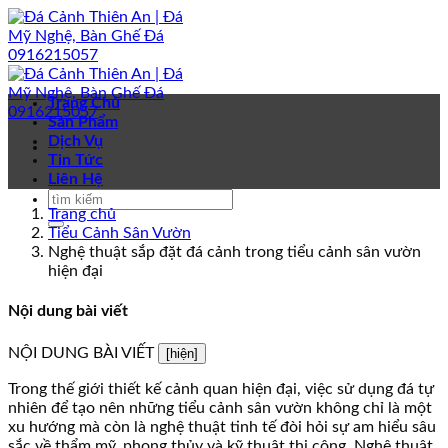
Bỏ
qua
nội
dung
Trang Chủ
Sản Phẩm
Dịch Vụ
Tin Tức
Liên Hệ
Trang chủ
Tiểu Cảnh Sân Vườn
Nghệ thuật sắp đặt đá cảnh trong tiểu cảnh sân vườn
hiện đại
Nội dung bài viết
NỘI DUNG BÀI VIẾT
[hiện]
Trong thế giới thiết kế cảnh quan hiện đại, việc sử dụng đá tự
nhiên để tạo nên những tiểu cảnh sân vườn không chỉ là một
xu hướng mà còn là nghệ thuật tinh tế đòi hỏi sự am hiểu sâu
sắc về thẩm mỹ, phong thủy và kỹ thuật thi công. Nghệ thuật