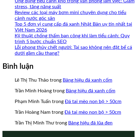
Ứng dụng tiểu cảnh khô trong văn phòng làm việc: Giảm
stress, tăng năng suất
Review các loại máy bơm mini chuyên dụng cho tiểu
cảnh nước góc sân
Top 5 đơn vị cung cấp đá xanh Nhật Bản uy tín nhất tại
Việt Nam 2026
Kỹ thuật chống thấm ban công khi làm tiểu cảnh: Quy
trình 5 bước chuẩn SEO
Lỗi phong thủy chết người: Tại sao không nên đặt bể cá
dưới gầm cầu thang?
Bình luận
Lê Thị Thu Thảo
trong
Bảng hiệu đá xanh cốm
Trần Minh Hoàng
trong
Bảng hiệu đá xanh cốm
Phạm Minh Tuấn
trong
Đá tai mèo non bộ > 50cm
Trần Hoàng Nam
trong
Đá tai mèo non bộ > 50cm
Trần Thị Minh Thư
trong
Bảng hiệu đá lũa đen