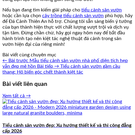
Nếu bạn đang tìm kiếm giải pháp cho
tiểu cảnh sân vườn
hoặc cần lựa chọn
cây trồng tiểu cảnh sân vườn
phù hợp, hãy
để Đá Cảnh Thiên An hỗ trợ. Chúng tôi sẵn sàng biến ý tưởng
của bạn thành hiện thực với chất lượng vượt trội và dịch vụ
tận tâm. Đừng chần chừ, hãy gọi ngay hôm nay để bắt đầu
hành trình tạo nên kiệt tác nghệ thuật đá cảnh trong sân
vườn hiện đại của riêng mình!
Bài viết cùng chuyên mục
← Bài trước
Mẫu tiểu cảnh sân vườn nhà phố diện tích hẹp
vẫn đẹp mê hồn
Bài tiếp →
Tiểu cảnh sân vườn gầm cầu
thang: Hô biến góc chết thành kiệt tác
Bài viết liên quan
Xem tất cả →
Tiểu cảnh sân vườn đẹp: Xu hướng thiết kế và thi công đẳng
cấp 2026