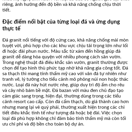
riêng, ảnh hưởng đến độ bền và khả năng chống chịu thời
tiết.
Đặc điểm nổi bật của từng loại đá và ứng dụng
thực tế
Đá granit nổi tiếng với độ cứng cao, khả năng chống mài mòn
tuyệt vời, phù hợp cho các khu vực chịu tải trọng lớn như lối
đi hoặc đài phun nước. Màu sắc từ xám đến hồng giúp đá
granit dễ dàng hòa quyện với nhiều phong cách sân vườn.
Trong nghệ thuật đá điêu khắc sân vườn, granit thường được
chọn để tạo hình thù phức tạp nhờ khả năng gia công tốt. Đá
sa thạch thì mang tính thẩm mỹ cao với vân đá tự nhiên như
tranh vẽ, lý tưởng cho tiểu cảnh mô phỏng núi non hoặc thác
nước. Loại đá này hút nước nhẹ, giúp duy trì độ ẩm cho rêu
và cây nhỏ bám bề mặt. Đá bazan với màu đen chủ đạo tạo
cảm giác sang trọng, hiện đại, thường dùng trong các tiểu
cảnh resort cao cấp. Còn đá cẩm thạch, dù giá thành cao hơn
nhưng mang lại vẻ quý phái, thường xuất hiện trong các chi
tiết điêu khắc tinh tế như tượng đá hoặc bệ đài. Việc chọn
loại đá phù hợp không chỉ đảm bảo tính thẩm mỹ mà còn tối
ưu chi phí và độ bền cho toàn bộ dự án.