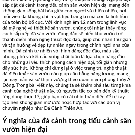
sắp đặt đá cảnh trong tiểu cảnh sân vườn hiện đại mang đến
không gian sống hài hòa giữa con người và thiên nhiên, nơi
mỗi viên đá không chỉ là vật liệu trang trí mà còn là linh hồn
của toàn bộ bố cục. Với kinh nghiệm 12 năm trong lĩnh vực
đá mỹ nghệ và thiết kế sân vườn, chúng tôi nhận thấy rằng
cách sắp xếp đá sân vườn đúng đắn sẽ biến khu vườn trở
thành điểm nhấn nghệ thuật độc đáo, giúp chủ nhân thư giãn
và tận hưởng vẻ đẹp tự nhiên ngay trong chính ngôi nhà của
mình. Đá cảnh tự nhiên với hình dáng độc đáo, màu sắc
phong phú và kết cấu vững chãi luôn là lựa chọn hàng đầu
cho những ai yêu thích phong cách hiện đại, tối giản nhưng
đầy sức hút. Không chỉ dừng lại ở việc trang trí, nghệ thuật
đá điêu khắc sân vườn còn giúp cân bằng năng lượng, mang
lại may mắn và sự thịnh vượng theo quan niệm phong thủy Á
Đông. Trong bài viết này, chúng ta sẽ khám phá sâu từng khía
cạnh của nghệ thuật này, từ nguyên tắc cơ bản đến kỹ thuật
ứng dụng thực tế, giúp bạn có cái nhìn toàn diện để tự tay
tạo nên không gian mơ ước hoặc hợp tác với các đơn vị
chuyên nghiệp như Đá Cảnh Thiên An.
Ý nghĩa của đá cảnh trong tiểu cảnh sân
vườn hiện đại