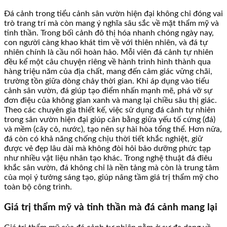
Đá cảnh trong tiểu cảnh sân vườn hiện đại không chỉ đóng vai
trò trang trí mà còn mang ý nghĩa sâu sắc về mặt thẩm mỹ và
tinh thần. Trong bối cảnh đô thị hóa nhanh chóng ngày nay,
con người càng khao khát tìm về với thiên nhiên, và đá tự
nhiên chính là cầu nối hoàn hảo. Mỗi viên đá cảnh tự nhiên
đều kể một câu chuyện riêng về hành trình hình thành qua
hàng triệu năm của địa chất, mang đến cảm giác vững chãi,
trường tồn giữa dòng chảy thời gian. Khi áp dụng vào tiểu
cảnh sân vườn, đá giúp tạo điểm nhấn mạnh mẽ, phá vỡ sự
đơn điệu của không gian xanh và mang lại chiều sâu thị giác.
Theo các chuyên gia thiết kế, việc sử dụng đá cảnh tự nhiên
trong sân vườn hiện đại giúp cân bằng giữa yếu tố cứng (đá)
và mềm (cây cỏ, nước), tạo nên sự hài hòa tổng thể. Hơn nữa,
đá còn có khả năng chống chịu thời tiết khắc nghiệt, giữ
được vẻ đẹp lâu dài mà không đòi hỏi bảo dưỡng phức tạp
như nhiều vật liệu nhân tạo khác. Trong nghệ thuật đá điêu
khắc sân vườn, đá không chỉ là nền tảng mà còn là trung tâm
của mọi ý tưởng sáng tạo, giúp nâng tầm giá trị thẩm mỹ cho
toàn bộ công trình.
Giá trị thẩm mỹ và tinh thần mà đá cảnh mang lại