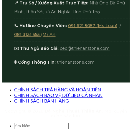
📍 Trụ Sở / Xưởng Xuất Trực Tiếp:
Nhà Ông Bà Phú
Bình, Thôn Sỏi, xã An Nghĩa, Tỉnh Phú Thọ
📞 Hotline Chuyên Viên:
091 621 5057 (Ms Loan)
/
081 3131 555 (Mr An)
✉️ Thư Ngỏ Báo Giá:
ceo@thienanstone.com
🌐 Cổng Thông Tin:
thienanstone.com
CHÍNH SÁCH TRẢ HÀNG VÀ HOÀN TIỀN
CHÍNH SÁCH BẢO VỆ DỮ LIỆU CÁ NHÂN
CHÍNH SÁCH BÁN HÀNG
Copyright © 2026
Đá Nghệ Thuật Thiên An
. Mọi quyền
được bảo lưu.