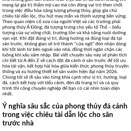
mang lại giá trị thẩm mỹ cao mà còn đóng vai trò then chốt
trong việc điều hòa năng lượng phong thủy, giúp gia chủ
chiêu tài dẫn lộc, thu hút may mắn và thịnh vượng bền vững.
Theo quan niệm cổ xưa của người Việt và các trường phái
phong thủy Á Đông, đá tượng trưng cho yếu tố Thổ – biểu
tượng của sự vững chãi, trường tồn và khả năng nuôi dưỡng
vạn vật. Khi đặt đúng vị trí, đúng hướng và đúng loại đá tại
sân trước, không gian sẽ trở thành “cửa ngõ” đón nhận dòng
khí tốt lành từ bên ngoài vào nhà, đồng thời ngăn chặn các
luồng khí xấu xâm nhập. Bài viết chuyên sâu này sẽ phân tích
chi tiết từ A đến Z về cách đặt đá cảnh ở sân trước để tối ưu
hóa tài vận, kết hợp hài hòa giữa kiến thức phong thủy truyền
thống và xu hướng thiết kế sân vườn hiện đại năm 2026.
Chúng tôi sẽ đi sâu vào từng khía cạnh như vị trí, hướng, loại
đá, cách kết hợp với tiểu cảnh, đèn đá trang trí và cả quy
trình thi công chuyên nghiệp để bạn có cái nhìn toàn diện
nhất.
Ý nghĩa sâu sắc của phong thủy đá cảnh
trong việc chiêu tài dẫn lộc cho sân
trước nhà