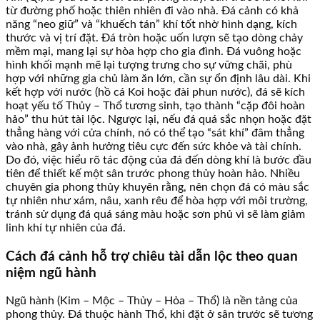
từ đường phố hoặc thiên nhiên đi vào nhà. Đá cảnh có khả
năng “neo giữ” và “khuếch tán” khí tốt nhờ hình dạng, kích
thước và vị trí đặt. Đá tròn hoặc uốn lượn sẽ tạo dòng chảy
mềm mại, mang lại sự hòa hợp cho gia đình. Đá vuông hoặc
hình khối mạnh mẽ lại tượng trưng cho sự vững chãi, phù
hợp với những gia chủ làm ăn lớn, cần sự ổn định lâu dài. Khi
kết hợp với nước (hồ cá Koi hoặc đài phun nước), đá sẽ kích
hoạt yếu tố Thủy – Thổ tương sinh, tạo thành “cặp đôi hoàn
hảo” thu hút tài lộc. Ngược lại, nếu đá quá sắc nhọn hoặc đặt
thẳng hàng với cửa chính, nó có thể tạo “sát khí” đâm thẳng
vào nhà, gây ảnh hưởng tiêu cực đến sức khỏe và tài chính.
Do đó, việc hiểu rõ tác động của đá đến dòng khí là bước đầu
tiên để thiết kế một sân trước phong thủy hoàn hảo. Nhiều
chuyên gia phong thủy khuyên rằng, nên chọn đá có màu sắc
tự nhiên như xám, nâu, xanh rêu để hòa hợp với môi trường,
tránh sử dụng đá quá sáng màu hoặc sơn phủ vì sẽ làm giảm
linh khí tự nhiên của đá.
Cách đá cảnh hỗ trợ chiêu tài dẫn lộc theo quan
niệm ngũ hành
Ngũ hành (Kim – Mộc – Thủy – Hỏa – Thổ) là nền tảng của
phong thủy. Đá thuộc hành Thổ, khi đặt ở sân trước sẽ tương