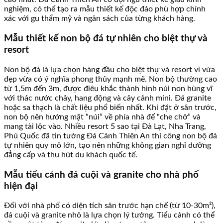
nghiệm, có thể tạo ra mẫu thiết kế độc đáo phù hợp chính
xác với gu thẩm mỹ và ngân sách của từng khách hàng.
Mẫu thiết kế non bộ đá tự nhiên cho biệt thự và
resort
Non bộ đá là lựa chọn hàng đầu cho biệt thự và resort vì vừa
đẹp vừa có ý nghĩa phong thủy mạnh mẽ. Non bộ thường cao
từ 1,5m đến 3m, được điêu khắc thành hình núi non hùng vĩ
với thác nước chảy, hang động và cây cảnh mini. Đá granite
hoặc sa thạch là chất liệu phổ biến nhất. Khi đặt ở sân trước,
non bộ nên hướng mặt “núi” về phía nhà để “che chở” và
mang tài lộc vào. Nhiều resort 5 sao tại Đà Lạt, Nha Trang,
Phú Quốc đã tin tưởng Đá Cảnh Thiên An thi công non bộ đá
tự nhiên quy mô lớn, tạo nên những không gian nghỉ dưỡng
đẳng cấp và thu hút du khách quốc tế.
Mẫu tiểu cảnh đá cuội và granite cho nhà phố
hiện đại
Đối với nhà phố có diện tích sân trước hạn chế (từ 10-30m²),
đá cuội và granite nhỏ là lựa chọn lý tưởng. Tiểu cảnh có thể