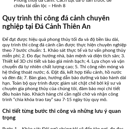
Phong thủy đá cảnh: Cách đặt đá ở sân trước để
chiêu tài dẫn lộc – Hình 8
Quy trình thi công đá cảnh chuyên
nghiệp tại Đá Cảnh Thiên An
Để đạt được hiệu quả phong thủy tối đa và độ bền lâu dài,
quy trình thi công đá cảnh cần được thực hiện chuyên nghiệp
theo 7 bước chuẩn: 1. Khảo sát thực tế và tư vấn phong thủy
miễn phí; 2. Đo đạc hướng nhà, bản mệnh và diện tích sân; 3.
Thiết kế 3D chi tiết và báo giá minh bạch; 4. Lựa chọn và vận
chuyển đá tự nhiên chất lượng cao; 5. Thi công nền móng và
hệ thống thoát nước; 6. Đặt đá, kết hợp tiểu cảnh, hồ nước
và đèn đá; 7. Bàn giao, hướng dẫn bảo dưỡng và bảo hành dài
hạn. Toàn bộ quy trình được giám sát chặt chẽ bởi kỹ sư và
chuyên gia phong thủy của chúng tôi, đảm bảo mọi chi tiết
đều hoàn hảo. Khách hàng chỉ cần ngồi chờ và nhận công
trình “chìa khóa trao tay” sau 7-15 ngày tùy quy mô.
Chi tiết từng bước thi công và những lưu ý quan
trọng