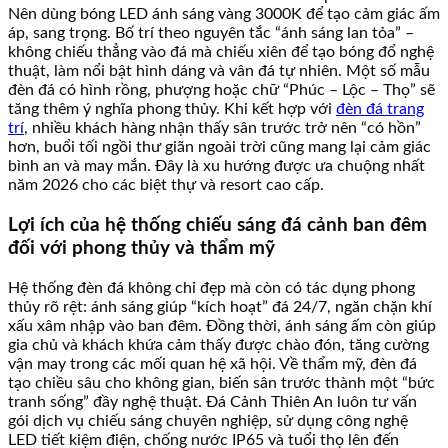
Nên dùng bóng LED ánh sáng vàng 3000K để tạo cảm giác ấm
áp, sang trọng. Bố trí theo nguyên tắc “ánh sáng lan tỏa” –
không chiếu thẳng vào đá mà chiếu xiên để tạo bóng đổ nghệ
thuật, làm nổi bật hình dáng và vân đá tự nhiên. Một số mẫu
đèn đá có hình rồng, phượng hoặc chữ “Phúc – Lộc – Thọ” sẽ
tăng thêm ý nghĩa phong thủy. Khi kết hợp với
đèn đá trang
trí
, nhiều khách hàng nhận thấy sân trước trở nên “có hồn”
hơn, buổi tối ngồi thư giãn ngoài trời cũng mang lại cảm giác
bình an và may mắn. Đây là xu hướng được ưa chuộng nhất
năm 2026 cho các biệt thự và resort cao cấp.
Lợi ích của hệ thống chiếu sáng đá cảnh ban đêm
đối với phong thủy và thẩm mỹ
Hệ thống đèn đá không chỉ đẹp mà còn có tác dụng phong
thủy rõ rệt: ánh sáng giúp “kích hoạt” đá 24/7, ngăn chặn khí
xấu xâm nhập vào ban đêm. Đồng thời, ánh sáng ấm còn giúp
gia chủ và khách khứa cảm thấy được chào đón, tăng cường
vận may trong các mối quan hệ xã hội. Về thẩm mỹ, đèn đá
tạo chiều sâu cho không gian, biến sân trước thành một “bức
tranh sống” đầy nghệ thuật. Đá Cảnh Thiên An luôn tư vấn
gói dịch vụ chiếu sáng chuyên nghiệp, sử dụng công nghệ
LED tiết kiệm điện, chống nước IP65 và tuổi thọ lên đến