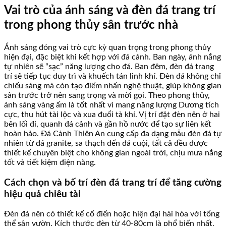
Vai trò của ánh sáng và đèn đá trang trí
trong phong thủy sân trước nhà
Ánh sáng đóng vai trò cực kỳ quan trọng trong phong thủy
hiện đại, đặc biệt khi kết hợp với đá cảnh. Ban ngày, ánh nắng
tự nhiên sẽ “sạc” năng lượng cho đá. Ban đêm, đèn đá trang
trí sẽ tiếp tục duy trì và khuếch tán linh khí. Đèn đá không chỉ
chiếu sáng mà còn tạo điểm nhấn nghệ thuật, giúp không gian
sân trước trở nên sang trọng và mời gọi. Theo phong thủy,
ánh sáng vàng ấm là tốt nhất vì mang năng lượng Dương tích
cực, thu hút tài lộc và xua đuổi tà khí. Vị trí đặt đèn nên ở hai
bên lối đi, quanh đá cảnh và gần hồ nước để tạo sự liên kết
hoàn hảo. Đá Cảnh Thiên An cung cấp đa dạng mẫu đèn đá tự
nhiên từ đá granite, sa thạch đến đá cuội, tất cả đều được
thiết kế chuyên biệt cho không gian ngoài trời, chịu mưa nắng
tốt và tiết kiệm điện năng.
Cách chọn và bố trí đèn đá trang trí để tăng cường
hiệu quả chiêu tài
Đèn đá nên có thiết kế cổ điển hoặc hiện đại hài hòa với tổng
thể sân vườn. Kích thước đèn từ 40-80cm là phổ biến nhất.