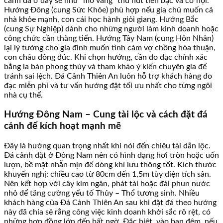
cảnh đá ở đây sẽ như “mỏ vàng” thu hút tiền bạc và cơ hội.
Hướng Đông (cung Sức Khỏe) phù hợp nếu gia chủ muốn cả
nhà khỏe mạnh, con cái học hành giỏi giang. Hướng Bắc
(cung Sự Nghiệp) dành cho những người làm kinh doanh hoặc
công chức cần thăng tiến. Hướng Tây Nam (cung Hôn Nhân)
lại lý tưởng cho gia đình muốn tình cảm vợ chồng hòa thuận,
con cháu đông đúc. Khi chọn hướng, cần đo đạc chính xác
bằng la bàn phong thủy và tham khảo ý kiến chuyên gia để
tránh sai lệch. Đá Cảnh Thiên An luôn hỗ trợ khách hàng đo
đạc miễn phí và tư vấn hướng đặt tối ưu nhất cho từng ngôi
nhà cụ thể.
Hướng Đông Nam – Cung tài lộc và cách đặt đá
cảnh để kích hoạt mạnh mẽ
Đây là hướng quan trọng nhất khi nói đến chiêu tài dẫn lộc.
Đá cảnh đặt ở Đông Nam nên có hình dạng hơi tròn hoặc uốn
lượn, bề mặt nhẵn mịn để dòng khí lưu thông tốt. Kích thước
khuyến nghị: chiều cao từ 80cm đến 1,5m tùy diện tích sân.
Nên kết hợp với cây kim ngân, phát tài hoặc đài phun nước
nhỏ để tăng cường yếu tố Thủy – Thổ tương sinh. Nhiều
khách hàng của Đá Cảnh Thiên An sau khi đặt đá theo hướng
này đã chia sẻ rằng công việc kinh doanh khởi sắc rõ rệt, có
những hợp đồng lớn đến bất ngờ. Đặc biệt, vào ban đêm, nếu