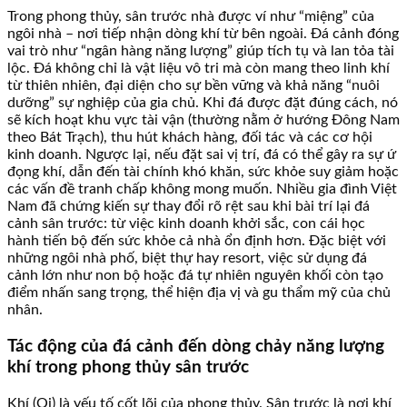
Trong phong thủy, sân trước nhà được ví như “miệng” của
ngôi nhà – nơi tiếp nhận dòng khí từ bên ngoài. Đá cảnh đóng
vai trò như “ngân hàng năng lượng” giúp tích tụ và lan tỏa tài
lộc. Đá không chỉ là vật liệu vô tri mà còn mang theo linh khí
từ thiên nhiên, đại diện cho sự bền vững và khả năng “nuôi
dưỡng” sự nghiệp của gia chủ. Khi đá được đặt đúng cách, nó
sẽ kích hoạt khu vực tài vận (thường nằm ở hướng Đông Nam
theo Bát Trạch), thu hút khách hàng, đối tác và các cơ hội
kinh doanh. Ngược lại, nếu đặt sai vị trí, đá có thể gây ra sự ứ
đọng khí, dẫn đến tài chính khó khăn, sức khỏe suy giảm hoặc
các vấn đề tranh chấp không mong muốn. Nhiều gia đình Việt
Nam đã chứng kiến sự thay đổi rõ rệt sau khi bài trí lại đá
cảnh sân trước: từ việc kinh doanh khởi sắc, con cái học
hành tiến bộ đến sức khỏe cả nhà ổn định hơn. Đặc biệt với
những ngôi nhà phố, biệt thự hay resort, việc sử dụng đá
cảnh lớn như non bộ hoặc đá tự nhiên nguyên khối còn tạo
điểm nhấn sang trọng, thể hiện địa vị và gu thẩm mỹ của chủ
nhân.
Tác động của đá cảnh đến dòng chảy năng lượng
khí trong phong thủy sân trước
Khí (Qi) là yếu tố cốt lõi của phong thủy. Sân trước là nơi khí