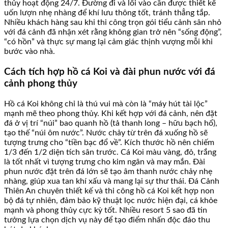
thủy hoạt động 24/7. Đường đi và lối vào cần được thiết kế
uốn lượn nhẹ nhàng để khí lưu thông tốt, tránh thẳng tắp.
Nhiều khách hàng sau khi thi công trọn gói tiểu cảnh sân nhỏ
với đá cảnh đã nhận xét rằng không gian trở nên “sống động”,
“có hồn” và thực sự mang lại cảm giác thịnh vượng mỗi khi
bước vào nhà.
Cách tích hợp hồ cá Koi và đài phun nước với đá
cảnh phong thủy
Hồ cá Koi không chỉ là thú vui mà còn là “máy hút tài lộc”
mạnh mẽ theo phong thủy. Khi kết hợp với đá cảnh, nên đặt
đá ở vị trí “núi” bao quanh hồ (tả thanh long – hữu bạch hổ),
tạo thế “núi ôm nước”. Nước chảy từ trên đá xuống hồ sẽ
tượng trưng cho “tiền bạc đổ về”. Kích thước hồ nên chiếm
1/3 đến 1/2 diện tích sân trước. Cá Koi màu vàng, đỏ, trắng
là tốt nhất vì tượng trưng cho kim ngân và may mắn. Đài
phun nước đặt trên đá lớn sẽ tạo âm thanh nước chảy nhẹ
nhàng, giúp xua tan khí xấu và mang lại sự thư thái. Đá Cảnh
Thiên An chuyên thiết kế và thi công hồ cá Koi kết hợp non
bộ đá tự nhiên, đảm bảo kỹ thuật lọc nước hiện đại, cá khỏe
mạnh và phong thủy cực kỳ tốt. Nhiều resort 5 sao đã tin
tưởng lựa chọn dịch vụ này để tạo điểm nhấn độc đáo thu