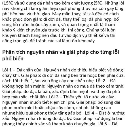
(15%) và sử dụng đá nhân tạo kém chất lượng (5%). Những lỗi
này không chỉ làm giảm hiệu quả phong thủy mà còn gây lãng
phí tiền bạc và thời gian. May mắn thay, tất cả đều có cách
khắc phục đơn giản: di dời đá, thay thế loại đá phù hợp, bổ
sung hồ nước hoặc cây xanh, và quan trọng nhất là tham
khảo ý kiến chuyên gia trước khi thi công. Chúng tôi luôn
khuyên khách hàng nên đầu tư vào dịch vụ thiết kế và thi
công trọn gói để tránh các sai lầm tốn kém này.
Phân tích nguyên nhân và giải pháp cho từng lỗi
phổ biến
Lỗi 1 – Đá chắn cửa: Nguyên nhân do thiếu hiểu biết về dòng
chảy khí. Giải pháp: di dời đá sang bên trái hoặc bên phải cửa,
cách tối thiểu 1,5m và trồng cây che chắn nhẹ. Lỗi 2 – Đá
không hợp bản mệnh: Nguyên nhân do mua đá theo cảm tính.
Giải pháp: đo đạc la bàn, xác định bản mệnh và thay đá phù
hợp màu sắc, chất liệu. Lỗi 3 – Thiếu yếu tố nước và cây:
Nguyên nhân muốn tiết kiệm chi phí. Giải pháp: bổ sung đài
phun nước mini hoặc chậu cây cảnh, chi phí không cao
nhưng hiệu quả phong thủy tăng gấp bội. Lỗi 4 – Đặt ở hướng
xấu: Nguyên nhân không đo đạc kỹ. Giải pháp: sử dụng la bàn
phong thủy chính xác và tham khảo chuyên gia. Lỗi 5 – Đá