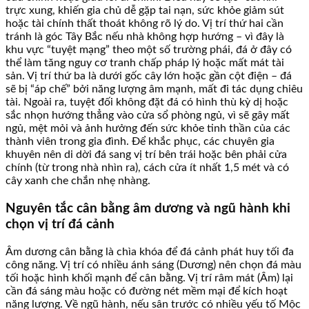
trực xung, khiến gia chủ dễ gặp tai nạn, sức khỏe giảm sút
hoặc tài chính thất thoát không rõ lý do. Vị trí thứ hai cần
tránh là góc Tây Bắc nếu nhà không hợp hướng – vì đây là
khu vực “tuyệt mạng” theo một số trường phái, đá ở đây có
thể làm tăng nguy cơ tranh chấp pháp lý hoặc mất mát tài
sản. Vị trí thứ ba là dưới gốc cây lớn hoặc gần cột điện – đá
sẽ bị “áp chế” bởi năng lượng âm mạnh, mất đi tác dụng chiêu
tài. Ngoài ra, tuyệt đối không đặt đá có hình thù kỳ dị hoặc
sắc nhọn hướng thẳng vào cửa sổ phòng ngủ, vì sẽ gây mất
ngủ, mệt mỏi và ảnh hưởng đến sức khỏe tinh thần của các
thành viên trong gia đình. Để khắc phục, các chuyên gia
khuyên nên di dời đá sang vị trí bên trái hoặc bên phải cửa
chính (từ trong nhà nhìn ra), cách cửa ít nhất 1,5 mét và có
cây xanh che chắn nhẹ nhàng.
Nguyên tắc cân bằng âm dương và ngũ hành khi
chọn vị trí đá cảnh
Âm dương cân bằng là chìa khóa để đá cảnh phát huy tối đa
công năng. Vị trí có nhiều ánh sáng (Dương) nên chọn đá màu
tối hoặc hình khối mạnh để cân bằng. Vị trí râm mát (Âm) lại
cần đá sáng màu hoặc có đường nét mềm mại để kích hoạt
năng lượng. Về ngũ hành, nếu sân trước có nhiều yếu tố Mộc