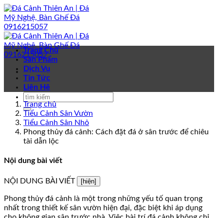
Bỏ
qua
nội
dung
Trang Chủ
Sản Phẩm
Dịch Vụ
Tin Tức
Liên Hệ
Trang chủ
Tiểu Cảnh Sân Vườn
Tiểu Cảnh Sân Nhỏ
Phong thủy đá cảnh: Cách đặt đá ở sân trước để chiêu
tài dẫn lộc
Nội dung bài viết
NỘI DUNG BÀI VIẾT
[hiện]
Phong thủy đá cảnh là một trong những yếu tố quan trọng
nhất trong thiết kế sân vườn hiện đại, đặc biệt khi áp dụng
cho không gian sân trước nhà. Việc bài trí đá cảnh không chỉ