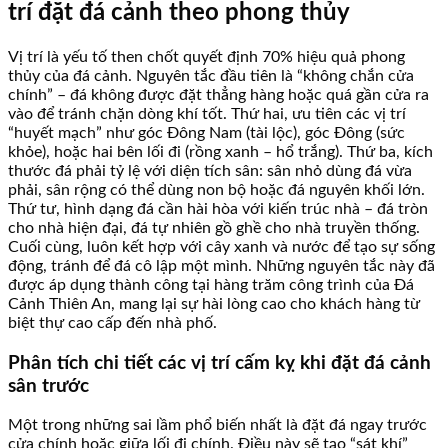
trí đặt đá cảnh theo phong thủy
Vị trí là yếu tố then chốt quyết định 70% hiệu quả phong
thủy của đá cảnh. Nguyên tắc đầu tiên là “không chắn cửa
chính” – đá không được đặt thẳng hàng hoặc quá gần cửa ra
vào để tránh chặn dòng khí tốt. Thứ hai, ưu tiên các vị trí
“huyết mạch” như góc Đông Nam (tài lộc), góc Đông (sức
khỏe), hoặc hai bên lối đi (rồng xanh – hổ trắng). Thứ ba, kích
thước đá phải tỷ lệ với diện tích sân: sân nhỏ dùng đá vừa
phải, sân rộng có thể dùng non bộ hoặc đá nguyên khối lớn.
Thứ tư, hình dạng đá cần hài hòa với kiến trúc nhà – đá tròn
cho nhà hiện đại, đá tự nhiên gồ ghề cho nhà truyền thống.
Cuối cùng, luôn kết hợp với cây xanh và nước để tạo sự sống
động, tránh để đá cô lập một mình. Những nguyên tắc này đã
được áp dụng thành công tại hàng trăm công trình của Đá
Cảnh Thiên An, mang lại sự hài lòng cao cho khách hàng từ
biệt thự cao cấp đến nhà phố.
Phân tích chi tiết các vị trí cấm kỵ khi đặt đá cảnh
sân trước
Một trong những sai lầm phổ biến nhất là đặt đá ngay trước
cửa chính hoặc giữa lối đi chính. Điều này sẽ tạo “sát khí”