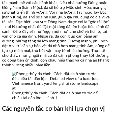
tác mạnh mẽ với các hành khác. Nếu nhà hướng Đông hoặc
Đông Nam (hành Mộc), đá sẽ hỗ trợ Mộc sinh Hỏa, mang lại
sự phát triển thịnh vượng. Với nhà hướng Tây hoặc Tây Bắc
(hành Kim), đá Thổ sẽ sinh Kim, giúp gia chủ củng cố địa vị và
tài sản. Đặc biệt, khu vực Đông Nam được coi là “góc tài lộc”
– nơi lý tưởng nhất để đặt một tảng đá lớn hoặc tiểu cảnh đá
cảnh. Đá ở đây sẽ như “ngọn núi nhỏ” che chở và tích tụ tài
vận cho cả gia đình. Ngoài ra, đá còn giúp cân bằng âm
dương: những tảng đá lớn mang tính Dương mạnh, phù hợp
đặt ở vị trí cần sự bảo vệ; đá nhỏ hơn mang tính Âm, dùng để
tạo sự mềm mại, thu hút vận may từ nhiều hướng. Thực tế
cho thấy, những ngôi nhà có đá cảnh phong thủy tốt thường
có dòng tiền ổn định, con cháu hiếu thảo và cả nhà an khang
thịnh vượng nhiều năm liền.
Phong thủy đá cảnh: Cách đặt đá ở sân trước để
chiêu tài dẫn lộc – Hình 1
Các nguyên tắc cơ bản khi lựa chọn vị