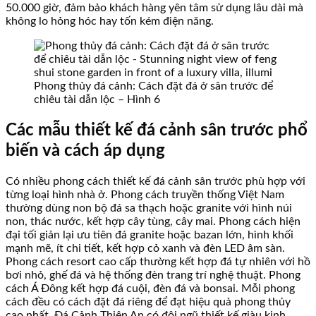
50.000 giờ, đảm bảo khách hàng yên tâm sử dụng lâu dài mà
không lo hỏng hóc hay tốn kém điện năng.
Phong thủy đá cảnh: Cách đặt đá ở sân trước để
chiêu tài dẫn lộc – Hình 6
Các mẫu thiết kế đá cảnh sân trước phổ
biến và cách áp dụng
Có nhiều phong cách thiết kế đá cảnh sân trước phù hợp với
từng loại hình nhà ở. Phong cách truyền thống Việt Nam
thường dùng non bộ đá sa thạch hoặc granite với hình núi
non, thác nước, kết hợp cây tùng, cây mai. Phong cách hiện
đại tối giản lại ưu tiên đá granite hoặc bazan lớn, hình khối
mạnh mẽ, ít chi tiết, kết hợp cỏ xanh và đèn LED âm sàn.
Phong cách resort cao cấp thường kết hợp đá tự nhiên với hồ
bơi nhỏ, ghế đá và hệ thống đèn trang trí nghệ thuật. Phong
cách Á Đông kết hợp đá cuội, đèn đá và bonsai. Mỗi phong
cách đều có cách đặt đá riêng để đạt hiệu quả phong thủy
cao nhất. Đá Cảnh Thiên An có đội ngũ thiết kế giàu kinh