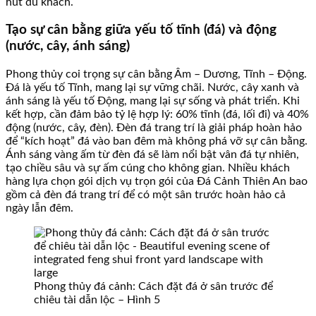
hút du khách.
Tạo sự cân bằng giữa yếu tố tĩnh (đá) và động
(nước, cây, ánh sáng)
Phong thủy coi trọng sự cân bằng Âm – Dương, Tĩnh – Động.
Đá là yếu tố Tĩnh, mang lại sự vững chãi. Nước, cây xanh và
ánh sáng là yếu tố Động, mang lại sự sống và phát triển. Khi
kết hợp, cần đảm bảo tỷ lệ hợp lý: 60% tĩnh (đá, lối đi) và 40%
động (nước, cây, đèn). Đèn đá trang trí là giải pháp hoàn hảo
để “kích hoạt” đá vào ban đêm mà không phá vỡ sự cân bằng.
Ánh sáng vàng ấm từ đèn đá sẽ làm nổi bật vân đá tự nhiên,
tạo chiều sâu và sự ấm cúng cho không gian. Nhiều khách
hàng lựa chọn gói dịch vụ trọn gói của Đá Cảnh Thiên An bao
gồm cả đèn đá trang trí để có một sân trước hoàn hảo cả
ngày lẫn đêm.
Phong thủy đá cảnh: Cách đặt đá ở sân trước để
chiêu tài dẫn lộc – Hình 5