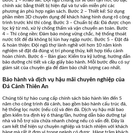
Bước 1 – Khảo sát: Đội ngũ chúng tôi sẽ đến tận nơi, đo đạc
chính xác bằng thiết bị hiện đại và tư vấn miễn phí các
phương án phù hợp ngân sách. Bước 2 – Thiết kế: Sử dụng
phần mềm 3D chuyên dụng để khách hàng hình dung rõ công
trình trước khi thi công. Bước 3 – Chuẩn bị đá: Đá được chọn
lọc kỹ từ mỏ, xử lý chống thấm và vận chuyển an toàn. Bước
4 – Thi công nền: Đảm bảo móng vững chắc, hệ thống thoát
nước tốt để đá không bị lún hay ngập nước. Bước 5 – Đặt đá
& hoàn thiện: Đội ngũ thợ lành nghề với hơn 10 năm kinh
nghiệm sẽ đặt đá đúng vị trí phong thủy, kết hợp tiểu cảnh
hoàn chỉnh. Bước 6 – Bàn giao: Kiểm tra kỹ lưỡng, hướng dẫn
bảo dưỡng chi tiết và cấp giấy bảo hành. Mỗi bước đều có sự
giám sát của chuyên gia để đảm bảo chất lượng cao nhất.
Bảo hành và dịch vụ hậu mãi chuyên nghiệp của
Đá Cảnh Thiên An
Chúng tôi tự hào cung cấp chính sách bảo hành lên đến 5
năm cho công trình đá cảnh, bao gồm bảo hành cấu trúc đá,
hệ thống lọc nước (nếu có) và đèn đá. Dịch vụ hậu mãi bao
gồm kiểm tra định kỳ 6 tháng/lần, hướng dẫn bảo dưỡng tại
nhà và hỗ trợ sửa chữa nhanh chóng nếu có vấn đề. Đây là
cam kết thể hiện sự chuyên nghiệp và trách nhiệm với khách
hàng mà rất ít đơn vị trong ngành có được. Hàng trăm khách