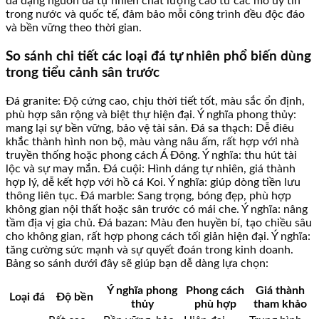
đa dạng nguồn đá tự nhiên chất lượng cao từ các mỏ uy tín
trong nước và quốc tế, đảm bảo mỗi công trình đều độc đáo
và bền vững theo thời gian.
So sánh chi tiết các loại đá tự nhiên phổ biến dùng
trong tiểu cảnh sân trước
Đá granite: Độ cứng cao, chịu thời tiết tốt, màu sắc ổn định,
phù hợp sân rộng và biệt thự hiện đại. Ý nghĩa phong thủy:
mang lại sự bền vững, bảo vệ tài sản. Đá sa thạch: Dễ điêu
khắc thành hình non bộ, màu vàng nâu ấm, rất hợp với nhà
truyền thống hoặc phong cách Á Đông. Ý nghĩa: thu hút tài
lộc và sự may mắn. Đá cuội: Hình dáng tự nhiên, giá thành
hợp lý, dễ kết hợp với hồ cá Koi. Ý nghĩa: giúp dòng tiền lưu
thông liên tục. Đá marble: Sang trọng, bóng đẹp, phù hợp
không gian nội thất hoặc sân trước có mái che. Ý nghĩa: nâng
tầm địa vị gia chủ. Đá bazan: Màu đen huyền bí, tạo chiều sâu
cho không gian, rất hợp phong cách tối giản hiện đại. Ý nghĩa:
tăng cường sức mạnh và sự quyết đoán trong kinh doanh.
Bảng so sánh dưới đây sẽ giúp bạn dễ dàng lựa chọn:
Ý nghĩa phong
Phong cách
Giá thành
Loại đá
Độ bền
thủy
phù hợp
tham khảo