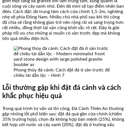
gồm một tảng đá granite lớn làm trung tâm, xung quanh là
cuội sông và cây xanh nhỏ. Đèn đá mini sẽ tạo điểm nhấn ban
đêm. Cách đặt: đá trung tâm cách cửa chính 1,5-2m, nghiêng
nhẹ về phía Đông Nam. Nhiều chủ nhà phố sau khi thi công
đã chia sẻ rằng không gian trở nên rộng rãi và sang trọng hơn
rất nhiều, đồng thời tài vận cũng khởi sắc rõ rệt. Đây là giải
pháp tối ưu cho những ai muốn có sân trước đẹp mà không
tốn quá nhiều diện tích.
Phong thủy đá cảnh: Cách đặt đá ở sân trước để
chiêu tài dẫn lộc – Hình 7
Lỗi thường gặp khi đặt đá cảnh và cách
khắc phục hiệu quả
Trong quá trình tư vấn và thi công, Đá Cảnh Thiên An thường
gặp những lỗi phổ biến sau: đặt đá quá gần cửa chính (chiếm
35% trường hợp), chọn đá không hợp bản mệnh (25%), không
kết hợp với nước và cây xanh (20%), đặt đá ở hướng xấu