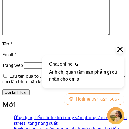
Tên
*
Email
*
Trang web
Lưu tên của tôi, email, và trang web trong trình duyệt này
cho lần bình luận kế tiếp của tôi.
Mới
Ứng dụng tiểu cảnh khô trong văn phòng làm việc: Giảm
stress, tăng năng suất
Review các loại máy bơm mini chuyên dụng cho tiểu