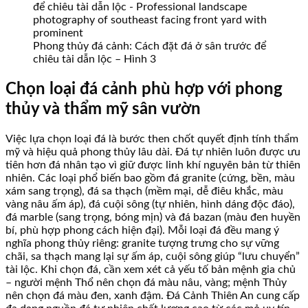
Phong thủy đá cảnh: Cách đặt đá ở sân trước để
chiêu tài dẫn lộc – Hình 3
Chọn loại đá cảnh phù hợp với phong
thủy và thẩm mỹ sân vườn
Việc lựa chọn loại đá là bước then chốt quyết định tính thẩm
mỹ và hiệu quả phong thủy lâu dài. Đá tự nhiên luôn được ưu
tiên hơn đá nhân tạo vì giữ được linh khí nguyên bản từ thiên
nhiên. Các loại phổ biến bao gồm đá granite (cứng, bền, màu
xám sang trọng), đá sa thạch (mềm mại, dễ điêu khắc, màu
vàng nâu ấm áp), đá cuội sông (tự nhiên, hình dáng độc đáo),
đá marble (sang trọng, bóng mịn) và đá bazan (màu đen huyền
bí, phù hợp phong cách hiện đại). Mỗi loại đá đều mang ý
nghĩa phong thủy riêng: granite tượng trưng cho sự vững
chãi, sa thạch mang lại sự ấm áp, cuội sông giúp “lưu chuyển”
tài lộc. Khi chọn đá, cần xem xét cả yếu tố bản mệnh gia chủ
– người mệnh Thổ nên chọn đá màu nâu, vàng; mệnh Thủy
nên chọn đá màu đen, xanh đậm. Đá Cảnh Thiên An cung cấp