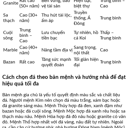
Rất cao
Bền vững, bảo
Hiện đại,
Trung bình –
Granite
(50+ năm)
vệ tài sản
biệt thự
Cao
Truyền
Sa
Cao (30+
Thu hút tài lộc,
thống, Á
Trung bình
thạch
năm)
ấm áp
Đông
Trung
Cuội
Lưu chuyển
Tự nhiên, hồ
Thấp –
bình –
sông
tiền bạc
cá Koi
Trung bình
Cao
Cao (40+
Sang trọng,
Marble
Nâng tầm địa vị
Cao
năm)
nội thất
Tăng sức mạnh
Tối giản hiện
Bazan
Rất cao
Trung bình
quyết đoán
đại
Cách chọn đá theo bản mệnh và hướng nhà để đạt
hiệu quả tối đa
Bản mệnh gia chủ là yếu tố quyết định màu sắc và chất liệu
đá. Người mệnh Kim nên chọn đá màu trắng, xám bạc hoặc
đá granite sáng màu. Mệnh Thủy hợp đá đen, xanh đậm như
bazan hoặc đá cuội sông. Mệnh Mộc hợp đá xanh rêu hoặc sa
thạch màu nâu. Mệnh Hỏa hợp đá đỏ nâu hoặc granite có vân
đỏ. Mệnh Thổ hợp nhất với đá vàng, nâu đất tự nhiên. Ngoài
ra, cần căn cứ hướng nhà: nhà hướng Đông Nam (mệnh Mộc)