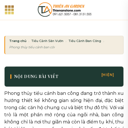
Bỏ
qua
nội
dung
Trang chủ
Tiểu Cảnh Sân Vườn
Tiểu Cảnh Ban Công
Phong thủy tiểu cảnh ban công: Cách bố trí đá và cây xanh hút tài lộc
[HIỆN]
NỘI DUNG BÀI VIẾT
Phong thủy tiểu cảnh ban công đang trở thành xu
hướng thiết kế không gian sống hiện đại, đặc biệt
trong các căn hộ chung cư và biệt thự đô thị. Với vai
trò là một phần mở rộng của ngôi nhà, ban công
không chỉ là nơi thư giãn mà còn là điểm tụ khí, thu