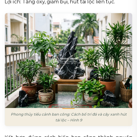
Lợi ích: Tăng oxy, giảm bụi, hút tài lộc liên tục.
Phong thủy tiểu cảnh ban công: Cách bố trí đá và cây xanh hút
tài lộc – Hình 9