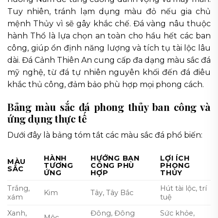
Tuy nhiên, tránh lạm dụng màu đỏ nếu gia chủ
mệnh Thủy vì sẽ gây khắc chế. Đá vàng nâu thuộc
hành Thổ là lựa chọn an toàn cho hầu hết các ban
công, giúp ổn định năng lượng và tích tụ tài lộc lâu
dài. Đá Cảnh Thiên An cung cấp đa dạng màu sắc đá
mỹ nghệ, từ đá tự nhiên nguyên khối đến đá điêu
khắc thủ công, đảm bảo phù hợp mọi phong cách.
Bảng màu sắc đá phong thủy ban công và
ứng dụng thực tế
Dưới đây là bảng tóm tắt các màu sắc đá phổ biến:
HÀNH
HƯỚNG BAN
LỢI ÍCH
MÀU
TƯƠNG
CÔNG PHÙ
PHONG
SẮC
ỨNG
HỢP
THỦY
Trắng,
Hút tài lộc, trí
Kim
Tây, Tây Bắc
xám
tuệ
Xanh,
Đông, Đông
Sức khỏe,
Mộc