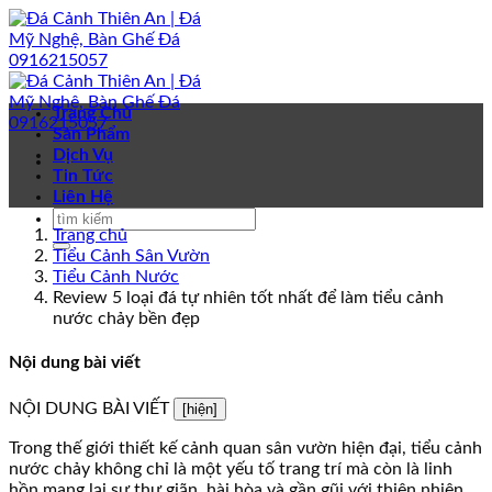
Bỏ
qua
nội
dung
Trang Chủ
Sản Phẩm
Dịch Vụ
Tin Tức
Liên Hệ
Trang chủ
Tiểu Cảnh Sân Vườn
Tiểu Cảnh Nước
Review 5 loại đá tự nhiên tốt nhất để làm tiểu cảnh
nước chảy bền đẹp
Nội dung bài viết
NỘI DUNG BÀI VIẾT
[hiện]
Trong thế giới thiết kế cảnh quan sân vườn hiện đại, tiểu cảnh
nước chảy không chỉ là một yếu tố trang trí mà còn là linh
hồn mang lại sự thư giãn, hài hòa và gần gũi với thiên nhiên.