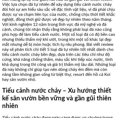
Việc lựa chọn đá tự nhiên để xây dựng tiểu cảnh nước chảy
đòi hỏi sự am hiểu sâu sắc về đặc tính vật liệu, vì đá phải chịu
được sự va chạm liên tục của nước, chống chịu thời tiết khắc
nghiệt, đồng thời giữ được vẻ đẹp tự nhiên theo năm tháng.
Với kinh nghiệm 12 năm trong lĩnh vực đá mỹ nghệ và đá
cảnh, chúng tôi nhận thấy rằng không phải loại đá nào cũng
phù hợp để làm tiểu cảnh nước. Một số loại đá có độ bền cao
nhưng thiếu thẩm mỹ khi ướt, trong khi một số khác lại đẹp
mắt nhưng dễ bị mòn hoặc tích tụ rêu phong. Bài viết review
này sẽ phân tích chi tiết 5 loại đá tự nhiên tốt nhất dành cho
tiểu cảnh nước chảy bền đẹp, dựa trên các tiêu chí như độ
cứng, khả năng chống thấm, màu sắc khi tiếp xúc nước, tính
khả dụng trong thi công và giá trị thẩm mỹ lâu dài. Những loại
đá này không chỉ giúp tạo nên dòng chảy êm đềm mà còn
nâng tầm không gian sống từ biệt thự, resort đến hồ cá Koi
hay sân vườn nhỏ.
Tiểu cảnh nước chảy – Xu hướng thiết
kế sân vườn bền vững và gần gũi thiên
nhiên
Tiểu cảnh nước chảy đang ngày càng được ưa chuộng trong