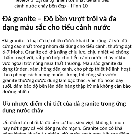
Review 5 loại đá tự nhiên tốt nhất để làm tiểu
cảnh nước chảy bền đẹp – Hình 10
Đá granite – Độ bền vượt trội và đa
dạng màu sắc cho tiểu cảnh nước
Đá granite là loại đá tự nhiên được khai thác rộng rãi với độ
cứng cao nhất trong nhóm đá dùng cho tiểu cảnh, thường đạt
6-7 Mohs. Granite có khả năng chịu lực, chịu nhiệt và chống
thấm tuyệt vời, rất phù hợp cho tiểu cảnh nước chảy ở khu
vực ngoài trời nắng mưa thất thường. Màu sắc granite đa
dạng từ đen, xám, hồng đến xanh, cho phép thiết kế linh hoạt
theo phong cách mong muốn. Trong thi công sân vườn,
granite thường được dùng làm bậc thác, viền hồ hoặc đáy
suối, đảm bảo độ bền lên đến hàng thập kỷ mà không cần bảo
dưỡng nhiều.
Ưu nhược điểm chi tiết của đá granite trong ứng
dụng nước chảy
Ưu điểm lớn nhất là độ bền cơ học siêu việt, không bị mòn
hay nứt ngay cả với dòng nước mạnh. Granite còn có khả
năng kháng khuẩn tự nhiên, giữ nước sạch hơn. Nhược điểm