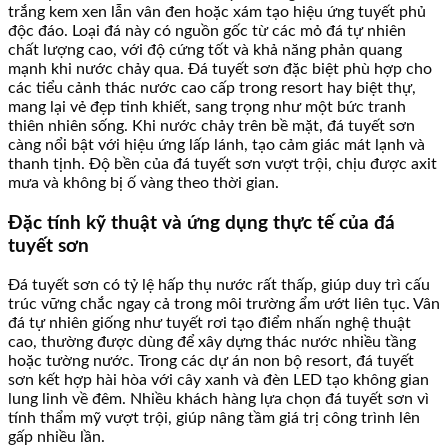
trắng kem xen lẫn vân đen hoặc xám tạo hiệu ứng tuyết phủ
độc đáo. Loại đá này có nguồn gốc từ các mỏ đá tự nhiên
chất lượng cao, với độ cứng tốt và khả năng phản quang
mạnh khi nước chảy qua. Đá tuyết sơn đặc biệt phù hợp cho
các tiểu cảnh thác nước cao cấp trong resort hay biệt thự,
mang lại vẻ đẹp tinh khiết, sang trọng như một bức tranh
thiên nhiên sống. Khi nước chảy trên bề mặt, đá tuyết sơn
càng nổi bật với hiệu ứng lấp lánh, tạo cảm giác mát lạnh và
thanh tịnh. Độ bền của đá tuyết sơn vượt trội, chịu được axit
mưa và không bị ố vàng theo thời gian.
Đặc tính kỹ thuật và ứng dụng thực tế của đá
tuyết sơn
Đá tuyết sơn có tỷ lệ hấp thụ nước rất thấp, giúp duy trì cấu
trúc vững chắc ngay cả trong môi trường ẩm ướt liên tục. Vân
đá tự nhiên giống như tuyết rơi tạo điểm nhấn nghệ thuật
cao, thường được dùng để xây dựng thác nước nhiều tầng
hoặc tường nước. Trong các dự án non bộ resort, đá tuyết
sơn kết hợp hài hòa với cây xanh và đèn LED tạo không gian
lung linh về đêm. Nhiều khách hàng lựa chọn đá tuyết sơn vì
tính thẩm mỹ vượt trội, giúp nâng tầm giá trị công trình lên
gấp nhiều lần.