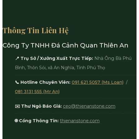
Thông Tin Liên Hệ
Công Ty TNHH Đá Cảnh Quan Thiên An
📍 Trụ Sở / Xưởng Xuất Trực Tiếp:
Nhà Ông Bà Phú
Bình, Thôn Sỏi, xã An Nghĩa, Tỉnh Phú Thọ
📞 Hotline Chuyên Viên:
091 621 5057 (Ms Loan)
/
081 3131 555 (Mr An)
✉️ Thư Ngỏ Báo Giá:
ceo@thienanstone.com
🌐 Cổng Thông Tin:
thienanstone.com