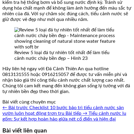
kiểm tra hệ thống bơm và bổ sung nước định kỳ. Tránh sử
dụng hóa chất mạnh để không làm ảnh hưởng đến màu sắc tự
nhiên của đá. Với sự chăm sóc đúng cách, tiểu cảnh nước sẽ
giữ được vẻ đẹp như mới qua nhiều năm.
Review 5 loại đá tự nhiên tốt nhất để làm tiểu
cảnh nước chảy bền đẹp – Hình 23
Hãy liên hệ ngay với Đá Cảnh Thiên An qua hotline
0813131555 hoặc 0916215057 để được tư vấn miễn phí và
nhận báo giá thi công tiểu cảnh nước chất lượng cao nhất.
Chúng tôi cam kết mang đến không gian sống lý tưởng với đá
tự nhiên bền đẹp theo thời gian.
Bài viết cùng chuyên mục
← Bài trước
Checklist 10 bước bảo trì tiểu cảnh nước sân
vườn luôn hoạt động trơn tru
Bài tiếp →
Tiểu cảnh nước lu
gốm: Sự kết hợp hoàn hảo giữa nét cổ điển và hiện đại
Bài viết liên quan