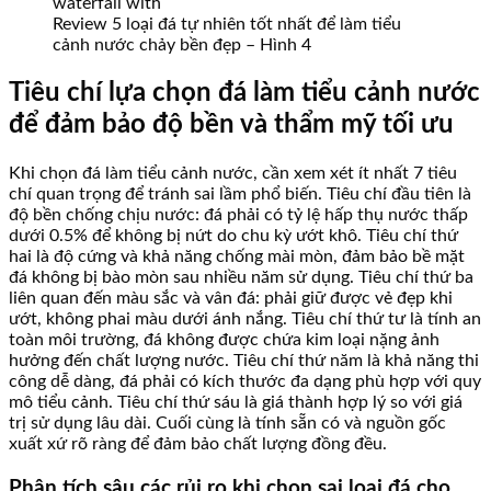
Review 5 loại đá tự nhiên tốt nhất để làm tiểu
cảnh nước chảy bền đẹp – Hình 4
Tiêu chí lựa chọn đá làm tiểu cảnh nước
để đảm bảo độ bền và thẩm mỹ tối ưu
Khi chọn đá làm tiểu cảnh nước, cần xem xét ít nhất 7 tiêu
chí quan trọng để tránh sai lầm phổ biến. Tiêu chí đầu tiên là
độ bền chống chịu nước: đá phải có tỷ lệ hấp thụ nước thấp
dưới 0.5% để không bị nứt do chu kỳ ướt khô. Tiêu chí thứ
hai là độ cứng và khả năng chống mài mòn, đảm bảo bề mặt
đá không bị bào mòn sau nhiều năm sử dụng. Tiêu chí thứ ba
liên quan đến màu sắc và vân đá: phải giữ được vẻ đẹp khi
ướt, không phai màu dưới ánh nắng. Tiêu chí thứ tư là tính an
toàn môi trường, đá không được chứa kim loại nặng ảnh
hưởng đến chất lượng nước. Tiêu chí thứ năm là khả năng thi
công dễ dàng, đá phải có kích thước đa dạng phù hợp với quy
mô tiểu cảnh. Tiêu chí thứ sáu là giá thành hợp lý so với giá
trị sử dụng lâu dài. Cuối cùng là tính sẵn có và nguồn gốc
xuất xứ rõ ràng để đảm bảo chất lượng đồng đều.
Phân tích sâu các rủi ro khi chọn sai loại đá cho