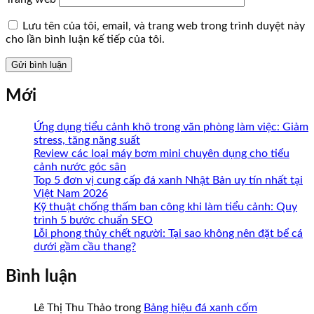
Lưu tên của tôi, email, và trang web trong trình duyệt này
cho lần bình luận kế tiếp của tôi.
Mới
Ứng dụng tiểu cảnh khô trong văn phòng làm việc: Giảm
stress, tăng năng suất
Review các loại máy bơm mini chuyên dụng cho tiểu
cảnh nước góc sân
Top 5 đơn vị cung cấp đá xanh Nhật Bản uy tín nhất tại
Việt Nam 2026
Kỹ thuật chống thấm ban công khi làm tiểu cảnh: Quy
trình 5 bước chuẩn SEO
Lỗi phong thủy chết người: Tại sao không nên đặt bể cá
dưới gầm cầu thang?
Bình luận
Lê Thị Thu Thảo
trong
Bảng hiệu đá xanh cốm