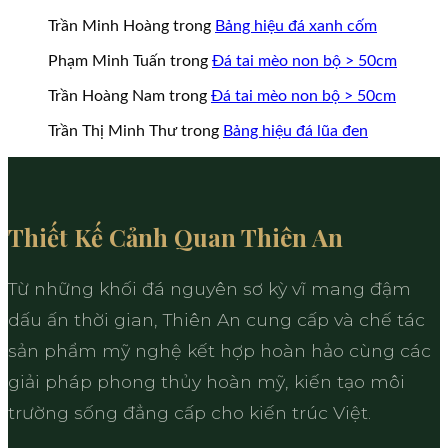
Trần Minh Hoàng
trong
Bảng hiệu đá xanh cốm
Phạm Minh Tuấn
trong
Đá tai mèo non bộ > 50cm
Trần Hoàng Nam
trong
Đá tai mèo non bộ > 50cm
Trần Thị Minh Thư
trong
Bảng hiệu đá lũa đen
Thiết Kế Cảnh Quan Thiên An
Từ những khối đá nguyên sơ kỳ vĩ mang đậm
dấu ấn thời gian, Thiên An cung cấp và chế tác
sản phẩm mỹ nghệ kết hợp hoàn hảo cùng các
giải pháp phong thủy hoàn mỹ, kiến tạo môi
trường sống đẳng cấp cho kiến trúc Việt.