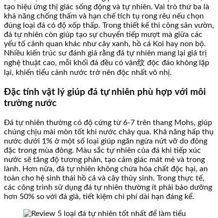
tạo hiệu ứng thị giác sống động và tự nhiên. Vai trò thứ ba là
khả năng chống thấm và hạn chế tích tụ rong rêu nếu chọn
đúng loại đá có độ xốp thấp. Trong thiết kế thi công sân vườn,
đá tự nhiên còn giúp tạo sự chuyển tiếp mượt mà giữa các
yếu tố cảnh quan khác như cây xanh, hồ cá Koi hay non bộ.
Nhiều kiến trúc sư đánh giá rằng đá tự nhiên mang lại giá trị
nghệ thuật cao, mỗi khối đá đều có vân纹 độc đáo không lặp
lại, khiến tiểu cảnh nước trở nên độc nhất vô nhị.
Đặc tính vật lý giúp đá tự nhiên phù hợp với môi
trường nước
Đá tự nhiên thường có độ cứng từ 6-7 trên thang Mohs, giúp
chúng chịu mài mòn tốt khi nước chảy qua. Khả năng hấp thụ
nước dưới 1% ở một số loại giúp ngăn ngừa nứt vỡ do đông
đặc trong mùa đông. Màu sắc tự nhiên của đá khi tiếp xúc
nước sẽ tăng độ tương phản, tạo cảm giác mát mẻ và trong
lành. Hơn nữa, đá tự nhiên không chứa hóa chất độc hại, an
toàn cho hệ sinh thái hồ cá và cây thủy sinh. Trong thực tế,
các công trình sử dụng đá tự nhiên thường ít phải bảo dưỡng
hơn 50% so với đá giả, tiết kiệm chi phí dài hạn đáng kể.