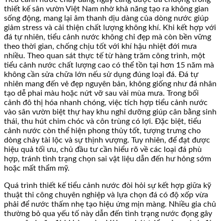
thiết kế sân vườn Việt Nam nhờ khả năng tạo ra không gian
sống động, mang lại âm thanh dịu dàng của dòng nước giúp
giảm stress và cải thiện chất lượng không khí. Khi kết hợp với
đá tự nhiên, tiểu cảnh nước không chỉ đẹp mà còn bền vững
theo thời gian, chống chịu tốt với khí hậu nhiệt đới mưa
nhiều. Theo quan sát thực tế từ hàng trăm công trình, một
tiểu cảnh nước chất lượng cao có thể tồn tại hơn 15 năm mà
không cần sửa chữa lớn nếu sử dụng đúng loại đá. Đá tự
nhiên mang đến vẻ đẹp nguyên bản, không giống như đá nhân
tạo dễ phai màu hoặc nứt vỡ sau vài mùa mưa. Trong bối
cảnh đô thị hóa nhanh chóng, việc tích hợp tiểu cảnh nước
vào sân vườn biệt thự hay khu nghỉ dưỡng giúp cân bằng sinh
thái, thu hút chim chóc và côn trùng có lợi. Đặc biệt, tiểu
cảnh nước còn thể hiện phong thủy tốt, tượng trưng cho
dòng chảy tài lộc và sự thịnh vượng. Tuy nhiên, để đạt được
hiệu quả tối ưu, chủ đầu tư cần hiểu rõ về các loại đá phù
hợp, tránh tình trạng chọn sai vật liệu dẫn đến hư hỏng sớm
hoặc mất thẩm mỹ.
Quá trình thiết kế tiểu cảnh nước đòi hỏi sự kết hợp giữa kỹ
thuật thi công chuyên nghiệp và lựa chọn đá có độ xốp vừa
phải để nước thấm nhẹ tạo hiệu ứng mịn màng. Nhiều gia chủ
thường bỏ qua yếu tố này dẫn đến tình trạng nước đọng gây