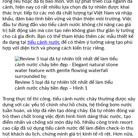
rong rêu hoặc đá bị bào mòn. Với sự phát triển của ngành đá
cảnh, hiện nay có rất nhiều lựa chọn đá tự nhiên được khai
thác trực tiếp từ các mỏ đá chất lượng tại Việt Nam và nhập
khẩu, đảm bảo tính bền vững và thân thiện môi trường. Việc
đầu tư đúng đắn vào tiểu cảnh nước không chỉ nâng cao giá
trị bất động sản mà còn tạo nên không gian thư giãn lý tưởng
cho cả gia đình. Bạn có thể tham khảo thêm các mẫu thiết kế
đa dạng tại
tiểu cảnh nước
để có thêm ý tưởng sáng tạo phù
hợp với diện tích và phong cách kiến trúc riêng.
Review 5 loại đá tự nhiên tốt nhất để làm tiểu
cảnh nước chảy bền đẹp – Hình 1
Trong thực tế thi công, tiểu cảnh nước chảy thường được xây
dựng với các yếu tố chính như hồ chứa, hệ thống bơm nước
tuần hoàn, và lớp đá nền tạo dòng chảy. Đá tự nhiên đóng vai
trò then chốt trong việc định hình hình dáng thác nước, tạo
điểm nhấn và chống xói mòn đáy hồ. Nhiều công trình resort
cao cấp đã sử dụng tiểu cảnh nước để làm điểm check-in thu
hút khách du lịch, chứng minh giá trị kinh tế rõ rệt. Hơn nữa,