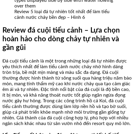
Review 5 loại đá tự nhiên tốt nhất để làm tiểu
cảnh nước chảy bền đẹp – Hình 6
Review đá cuội tiểu cảnh – Lựa chọn
hoàn hảo cho dòng chảy tự nhiên và
gần gũi
Đá cuội tiểu cảnh là một trong những loại đá tự nhiên được
yêu thích nhất để làm tiểu cảnh nước chảy nhờ hình dáng
tròn trịa, bề mặt mịn màng và màu sắc đa dạng. Đá cuội
thường được hình thành từ sông suối qua hàng triệu năm bào
mòn, mang tính thẩm mỹ cao khi nước chảy qua tạo cảm giác
êm ái và tự nhiên. Đặc tính nổi bật của đá cuội là độ bền cao,
ít bị mòn, và khả năng thoát nước tốt giúp ngăn ngừa đọng
nước gây hư hỏng. Trong các công trình hồ cá Koi, đá cuội
tiểu cảnh thường được dùng làm lớp nền hồ và tạo bờ suối,
giúp cá phát triển khỏe mạnh nhờ môi trường gần giống tự
nhiên. Giá thành của đá cuội cũng hợp lý, phù hợp với nhiều
ngân sách khác nhau từ sân vườn nhỏ đến resort quy mô lớn.