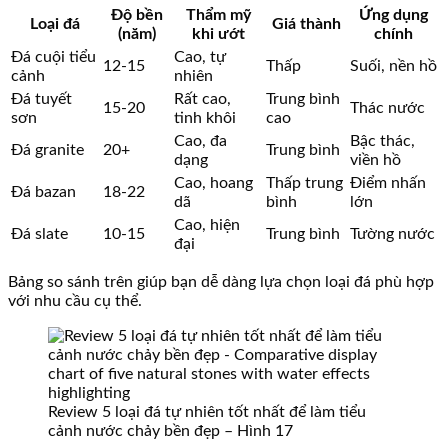
Độ bền
Thẩm mỹ
Ứng dụng
Loại đá
Giá thành
(năm)
khi ướt
chính
Đá cuội tiểu
Cao, tự
12-15
Thấp
Suối, nền hồ
cảnh
nhiên
Đá tuyết
Rất cao,
Trung bình
15-20
Thác nước
sơn
tinh khôi
cao
Cao, đa
Bậc thác,
Đá granite
20+
Trung bình
dạng
viền hồ
Cao, hoang
Thấp trung
Điểm nhấn
Đá bazan
18-22
dã
bình
lớn
Cao, hiện
Đá slate
10-15
Trung bình
Tường nước
đại
Bảng so sánh trên giúp bạn dễ dàng lựa chọn loại đá phù hợp
với nhu cầu cụ thể.
Review 5 loại đá tự nhiên tốt nhất để làm tiểu
cảnh nước chảy bền đẹp – Hình 17