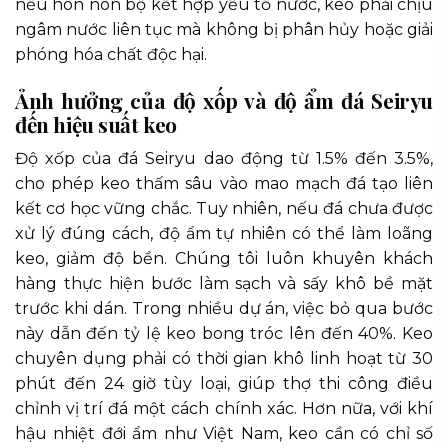
nếu hòn non bộ kết hợp yếu tố nước, keo phải chịu
ngâm nước liên tục mà không bị phân hủy hoặc giải
phóng hóa chất độc hại.
Ảnh hưởng của độ xốp và độ ẩm đá Seiryu
đến hiệu suất keo
Độ xốp của đá Seiryu dao động từ 1.5% đến 3.5%,
cho phép keo thấm sâu vào mao mạch đá tạo liên
kết cơ học vững chắc. Tuy nhiên, nếu đá chưa được
xử lý đúng cách, độ ẩm tự nhiên có thể làm loãng
keo, giảm độ bền. Chúng tôi luôn khuyên khách
hàng thực hiện bước làm sạch và sấy khô bề mặt
trước khi dán. Trong nhiều dự án, việc bỏ qua bước
này dẫn đến tỷ lệ keo bong tróc lên đến 40%. Keo
chuyên dụng phải có thời gian khô linh hoạt từ 30
phút đến 24 giờ tùy loại, giúp thợ thi công điều
chỉnh vị trí đá một cách chính xác. Hơn nữa, với khí
hậu nhiệt đới ẩm như Việt Nam, keo cần có chỉ số