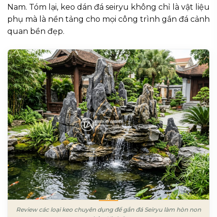
Nam. Tóm lại, keo dán đá seiryu không chỉ là vật liệu
phụ mà là nền tảng cho mọi công trình gắn đá cảnh
quan bền đẹp.
Review các loại keo chuyên dụng để gắn đá Seiryu làm hòn non