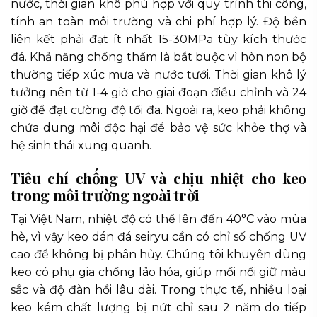
nước, thời gian khô phù hợp với quy trình thi công,
tính an toàn môi trường và chi phí hợp lý. Độ bền
liên kết phải đạt ít nhất 15-30MPa tùy kích thước
đá. Khả năng chống thấm là bắt buộc vì hòn non bộ
thường tiếp xúc mưa và nước tưới. Thời gian khô lý
tưởng nên từ 1-4 giờ cho giai đoạn điều chỉnh và 24
giờ để đạt cường độ tối đa. Ngoài ra, keo phải không
chứa dung môi độc hại để bảo vệ sức khỏe thợ và
hệ sinh thái xung quanh.
Tiêu chí chống UV và chịu nhiệt cho keo
trong môi trường ngoài trời
Tại Việt Nam, nhiệt độ có thể lên đến 40°C vào mùa
hè, vì vậy keo dán đá seiryu cần có chỉ số chống UV
cao để không bị phân hủy. Chúng tôi khuyên dùng
keo có phụ gia chống lão hóa, giúp mối nối giữ màu
sắc và độ đàn hồi lâu dài. Trong thực tế, nhiều loại
keo kém chất lượng bị nứt chỉ sau 2 năm do tiếp