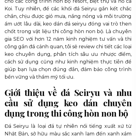
cho các công trình non bộ resort, biệt thự và hồ cá
Koi. Tuy nhiên, để các khối đá Seiryu gắn kết chắc
chắn, chịu được gió mưa, nắng nóng và môi trường
ẩm ướt lâu dài, keo dán đá seiryu đóng vai trò then
chốt trong vật liệu thi công hòn non bộ. Là chuyên
gia SEO với hơn 12 năm kinh nghiệm tư vấn và thi
công gắn đá cảnh quan, tôi sẽ review chi tiết các loại
keo chuyên dụng, phân tích sâu ưu nhược điểm,
cách sử dụng cũng như kinh nghiệm thực tiễn để
giúp bạn lựa chọn đúng đắn, đảm bảo công trình
bền vững và thẩm mỹ tối ưu.
Giới thiệu về đá Seiryu và nhu
cầu sử dụng keo dán chuyên
dụng trong thi công hòn non bộ
Đá Seiryu là loại đá tự nhiên nổi tiếng xuất xứ từ
Nhật Bản, sở hữu màu sắc xanh lam đến xanh xám