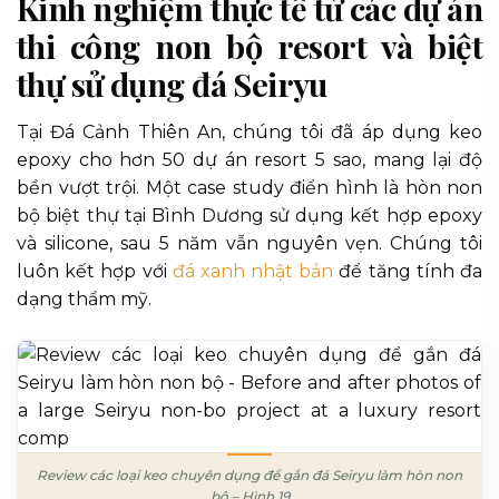
Kinh nghiệm thực tế từ các dự án
thi công non bộ resort và biệt
thự sử dụng đá Seiryu
Tại Đá Cảnh Thiên An, chúng tôi đã áp dụng keo
epoxy cho hơn 50 dự án resort 5 sao, mang lại độ
bền vượt trội. Một case study điển hình là hòn non
bộ biệt thự tại Bình Dương sử dụng kết hợp epoxy
và silicone, sau 5 năm vẫn nguyên vẹn. Chúng tôi
luôn kết hợp với
đá xanh nhật bản
để tăng tính đa
dạng thẩm mỹ.
Review các loại keo chuyên dụng để gắn đá Seiryu làm hòn non
bộ – Hình 19