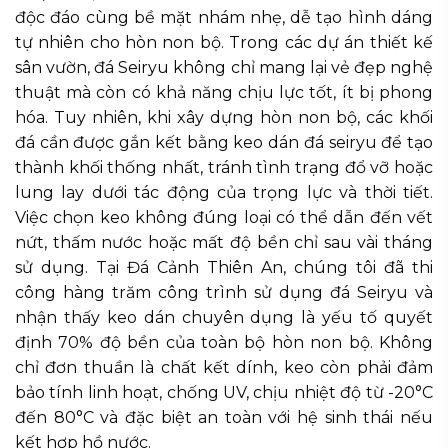
độc đáo cùng bề mặt nhám nhẹ, dễ tạo hình dáng
tự nhiên cho hòn non bộ. Trong các dự án thiết kế
sân vườn, đá Seiryu không chỉ mang lại vẻ đẹp nghệ
thuật mà còn có khả năng chịu lực tốt, ít bị phong
hóa. Tuy nhiên, khi xây dựng hòn non bộ, các khối
đá cần được gắn kết bằng keo dán đá seiryu để tạo
thành khối thống nhất, tránh tình trạng đổ vỡ hoặc
lung lay dưới tác động của trọng lực và thời tiết.
Việc chọn keo không đúng loại có thể dẫn đến vết
nứt, thấm nước hoặc mất độ bền chỉ sau vài tháng
sử dụng. Tại Đá Cảnh Thiên An, chúng tôi đã thi
công hàng trăm công trình sử dụng đá Seiryu và
nhận thấy keo dán chuyên dụng là yếu tố quyết
định 70% độ bền của toàn bộ hòn non bộ. Không
chỉ đơn thuần là chất kết dính, keo còn phải đảm
bảo tính linh hoạt, chống UV, chịu nhiệt độ từ -20°C
đến 80°C và đặc biệt an toàn với hệ sinh thái nếu
kết hợp hồ nước.