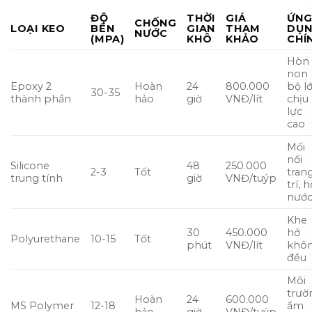
ĐỘ
THỜI
GIÁ
ỨN
CHỐNG
LOẠI KEO
BỀN
GIAN
THAM
DỤ
NƯỚC
(MPA)
KHÔ
KHẢO
CHÍ
Hòn
non
Epoxy 2
Hoàn
24
800.000
bộ lớ
30-35
thành phần
hảo
giờ
VNĐ/lít
chịu
lực
cao
Mối
nối
Silicone
48
250.000
2-3
Tốt
tran
trung tính
giờ
VNĐ/tuýp
trí, 
nướ
Khe
30
450.000
hở
Polyurethane
10-15
Tốt
phút
VNĐ/lít
khô
đều
Môi
trườ
Hoàn
24
600.000
MS Polymer
12-18
ẩm