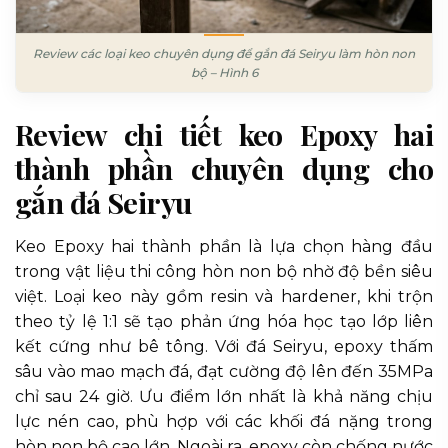
Review các loại keo chuyên dụng để gắn đá Seiryu làm hòn non
bộ – Hình 6
Review chi tiết keo Epoxy hai
thành phần chuyên dụng cho
gắn đá Seiryu
Keo Epoxy hai thành phần là lựa chọn hàng đầu
trong vật liệu thi công hòn non bộ nhờ độ bền siêu
việt. Loại keo này gồm resin và hardener, khi trộn
theo tỷ lệ 1:1 sẽ tạo phản ứng hóa học tạo lớp liên
kết cứng như bê tông. Với đá Seiryu, epoxy thấm
sâu vào mao mạch đá, đạt cường độ lên đến 35MPa
chỉ sau 24 giờ. Ưu điểm lớn nhất là khả năng chịu
lực nén cao, phù hợp với các khối đá nặng trong
hòn non bộ cao lớn. Ngoài ra, epoxy còn chống nước