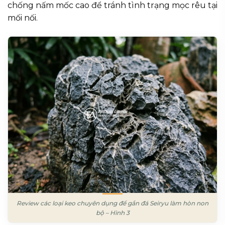
chống nấm mốc cao để tránh tình trạng mọc rêu tại
mối nối.
Review các loại keo chuyên dụng để gắn đá Seiryu làm hòn non
bộ – Hình 3