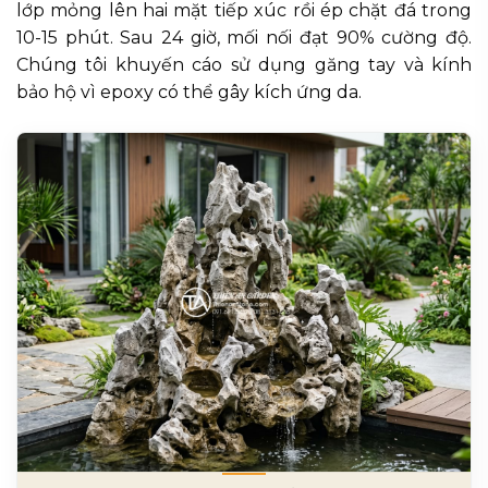
lớp mỏng lên hai mặt tiếp xúc rồi ép chặt đá trong
10-15 phút. Sau 24 giờ, mối nối đạt 90% cường độ.
Chúng tôi khuyến cáo sử dụng găng tay và kính
bảo hộ vì epoxy có thể gây kích ứng da.