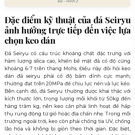
bộ – Hình 2
Đặc điểm kỹ thuật của đá Seiryu
ảnh hưởng trực tiếp đến việc lựa
chọn keo dán
Đá Seiryu có cấu trúc khoáng chất đặc trưng với
hàm lượng silica cao, khiến bề mặt đá có độ cứng
khoảng 6-7 trên thang Mohs. Điều này đòi hỏi keo
dán đá seiryu phải có độ bám dính cực mạnh,
thường đạt trên 20MPa để chịu lực nén và lực kéo.
Bên cạnh đó, đá Seiryu thường được khai thác với
kích thước lớn, trọng lượng mỗi khối từ 50kg đến
hàng trăm kg, nên keo cần phải linh hoạt để hấp
thụ rung động từ gió hoặc địa chấn nhẹ. Trong môi
trường ngoài trời, keo còn phải chống tia UV, chống
lão hóa và không bị giòn theo thời gian. Đặc biệt,