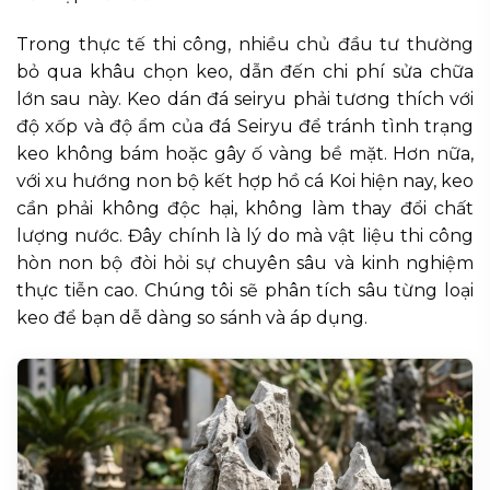
Trong thực tế thi công, nhiều chủ đầu tư thường
bỏ qua khâu chọn keo, dẫn đến chi phí sửa chữa
lớn sau này. Keo dán đá seiryu phải tương thích với
độ xốp và độ ẩm của đá Seiryu để tránh tình trạng
keo không bám hoặc gây ố vàng bề mặt. Hơn nữa,
với xu hướng non bộ kết hợp hồ cá Koi hiện nay, keo
cần phải không độc hại, không làm thay đổi chất
lượng nước. Đây chính là lý do mà vật liệu thi công
hòn non bộ đòi hỏi sự chuyên sâu và kinh nghiệm
thực tiễn cao. Chúng tôi sẽ phân tích sâu từng loại
keo để bạn dễ dàng so sánh và áp dụng.