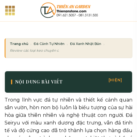
Bỏ
qua
nội
dung
Trang chủ
Đá Cảnh Tự Nhiên
Đá Xanh Nhật Bản
Review các loại keo chuyên dụng để gắn đá Seiryu làm hòn non bộ
[HIỆN]
NỘI DUNG BÀI VIẾT
Trong lĩnh vực đá tự nhiên và thiết kế cảnh quan
sân vườn, hòn non bộ luôn là biểu tượng của sự hài
hòa giữa thiên nhiên và nghệ thuật con người. Đá
Seiryu với màu xanh dương đặc trưng, vân đá tinh
tế và độ cứng cao đã trở thành lựa chọn hàng đầu