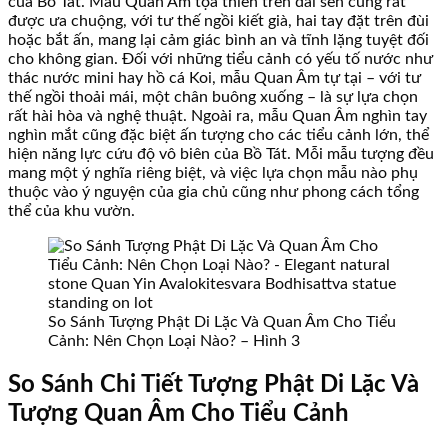
của Bồ Tát. Mẫu Quan Âm tọa thiền trên đài sen cũng rất
được ưa chuộng, với tư thế ngồi kiết già, hai tay đặt trên đùi
hoặc bắt ấn, mang lại cảm giác bình an và tĩnh lặng tuyệt đối
cho không gian. Đối với những tiểu cảnh có yếu tố nước như
thác nước mini hay hồ cá Koi, mẫu Quan Âm tự tại – với tư
thế ngồi thoải mái, một chân buông xuống – là sự lựa chọn
rất hài hòa và nghệ thuật. Ngoài ra, mẫu Quan Âm nghìn tay
nghìn mắt cũng đặc biệt ấn tượng cho các tiểu cảnh lớn, thể
hiện năng lực cứu độ vô biên của Bồ Tát. Mỗi mẫu tượng đều
mang một ý nghĩa riêng biệt, và việc lựa chọn mẫu nào phụ
thuộc vào ý nguyện của gia chủ cũng như phong cách tổng
thể của khu vườn.
So Sánh Tượng Phật Di Lặc Và Quan Âm Cho Tiểu
Cảnh: Nên Chọn Loại Nào? – Hình 3
So Sánh Chi Tiết Tượng Phật Di Lặc Và
Tượng Quan Âm Cho Tiểu Cảnh