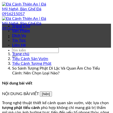
Bỏ
qua
nội
dung
Trang Chủ
Sản Phẩm
Dịch Vụ
Tin Tức
Liên Hệ
Trang chủ
Tiểu Cảnh Sân Vườn
Tiểu Cảnh Tượng Phật
So Sánh Tượng Phật Di Lặc Và Quan Âm Cho Tiểu
Cảnh: Nên Chọn Loại Nào?
Nội dung bài viết
NỘI DUNG BÀI VIẾT
[hiện]
Trong nghệ thuật thiết kế cảnh quan sân vườn, việc lựa chọn
tượng phật tiểu cảnh
phù hợp không chỉ mang giá trị thẩm
mỹ mà còn ảnh hưởng trực tiếp đến yếu tố phong thủy, năng