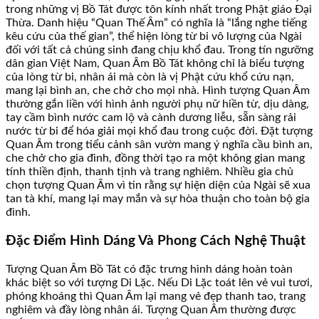
trong những vị Bồ Tát được tôn kính nhất trong Phật giáo Đại
Thừa. Danh hiệu “Quan Thế Âm” có nghĩa là “lắng nghe tiếng
kêu cứu của thế gian”, thể hiện lòng từ bi vô lượng của Ngài
đối với tất cả chúng sinh đang chịu khổ đau. Trong tín ngưỡng
dân gian Việt Nam, Quan Âm Bồ Tát không chỉ là biểu tượng
của lòng từ bi, nhân ái mà còn là vị Phật cứu khổ cứu nạn,
mang lại bình an, che chở cho mọi nhà. Hình tượng Quan Âm
thường gắn liền với hình ảnh người phụ nữ hiền từ, dịu dàng,
tay cầm bình nước cam lộ và cành dương liễu, sẵn sàng rải
nước từ bi để hóa giải mọi khổ đau trong cuộc đời. Đặt tượng
Quan Âm trong tiểu cảnh sân vườn mang ý nghĩa cầu bình an,
che chở cho gia đình, đồng thời tạo ra một không gian mang
tính thiền định, thanh tịnh và trang nghiêm. Nhiều gia chủ
chọn tượng Quan Âm vì tin rằng sự hiện diện của Ngài sẽ xua
tan tà khí, mang lại may mắn và sự hòa thuận cho toàn bộ gia
đình.
Đặc Điểm Hình Dáng Và Phong Cách Nghệ Thuật
Tượng Quan Âm Bồ Tát có đặc trưng hình dáng hoàn toàn
khác biệt so với tượng Di Lặc. Nếu Di Lặc toát lên vẻ vui tươi,
phóng khoáng thì Quan Âm lại mang vẻ đẹp thanh tao, trang
nghiêm và đầy lòng nhân ái. Tượng Quan Âm thường được