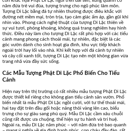
còn khắc họa Phật Di Lặc ngồi trên đài sen, xung quanh có
năm đứa trẻ vui đùa, tượng trưng cho ngũ phúc lâm môn.
Tượng Di Lặc bằng đá tự nhiên thường được điêu khắc với
đường nét mềm mại, tròn trịa, tạo cảm giác ấm áp, gần gũi khi
nhìn vào. Phong cách nghệ thuật của tượng Di Lặc thiên về
sự vui tươi, phóng khoáng, không quá trang nghiêm hay hình
thức. Điều này làm cho tượng Di Lặc rất phù hợp với các tiểu
cảnh mang phong cách thoải mái, tự nhiên, đặc biệt là các
góc vườn dành cho sinh hoạt gia đình, khu vực tiếp khách
ngoài trời hay lối vào nhà. Khi kết hợp với đá cảnh tự nhiên
và cây cối xanh tốt, tượng Di Lặc tạo nên một không gian vừa
trang nhã vừa đầy sức sống.
Các Mẫu Tượng Phật Di Lặc Phổ Biến Cho Tiểu
Cảnh
Hiện nay trên thị trường có rất nhiều mẫu tượng Phật Di Lặc
được thiết kế riêng cho không gian tiểu cảnh sân vườn. Phổ
biến nhất là mẫu Phật Di Lặc ngồi cười, với tư thế thoải mái,
hai tay đặt trên đầu gối hoặc nâng thỏi vàng lên cao, biểu
trưng cho sự giàu sang phú quý. Mẫu Di Lặc cầm xâu chuỗi
cũng rất được ưa chuộng, thể hiện sự tu hành và trí huệ.
Ngoài ra, mẫu Di Lặc năm phúc – với năm đứa trẻ bao quanh
– mang ý nghĩa về gia đình hạnh phúc, con cháu đầy đàn, rất