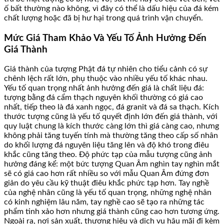
ố bất thường nào không, vì đây có thể là dấu hiệu của đá kém
chất lượng hoặc đã bị hư hại trong quá trình vận chuyển.
Mức Giá Tham Khảo Và Yếu Tố Ảnh Hưởng Đến
Giá Thành
Giá thành của tượng Phật đá tự nhiên cho tiểu cảnh có sự
chênh lệch rất lớn, phụ thuộc vào nhiều yếu tố khác nhau.
Yếu tố quan trọng nhất ảnh hưởng đến giá là chất liệu đá:
tượng bằng đá cẩm thạch nguyên khối thường có giá cao
nhất, tiếp theo là đá xanh ngọc, đá granit và đá sa thạch. Kích
thước tượng cũng là yếu tố quyết định lớn đến giá thành, với
quy luật chung là kích thước càng lớn thì giá càng cao, nhưng
không phải tăng tuyến tính mà thường tăng theo cấp số nhân
do khối lượng đá nguyên liệu tăng lên và độ khó trong điêu
khắc cũng tăng theo. Độ phức tạp của mẫu tượng cũng ảnh
hưởng đáng kể: một bức tượng Quan Âm nghìn tay nghìn mắt
sẽ có giá cao hơn rất nhiều so với mẫu Quan Âm đứng đơn
giản do yêu cầu kỹ thuật điêu khắc phức tạp hơn. Tay nghề
của nghệ nhân cũng là yếu tố quan trọng, những nghệ nhân
có kinh nghiệm lâu năm, tay nghề cao sẽ tạo ra những tác
phẩm tinh xảo hơn nhưng giá thành cũng cao hơn tương ứng.
Ngoài ra, nơi sản xuất, thương hiệu và dịch vụ hậu mãi đi kèm