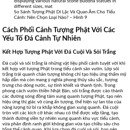
So Sánh Tượng Phật Di Lặc Và Quan Âm Cho Tiểu
Cảnh: Nên Chọn Loại Nào? – Hình 9
Cách Phối Cảnh Tượng Phật Với Các
Yếu Tố Đá Cảnh Tự Nhiên
Kết Hợp Tượng Phật Với Đá Cuội Và Sỏi Trắng
Đá cuội và sỏi trắng là những vật liệu phối cảnh tuyệt vời khi
kết hợp với tượng Phật trong tiểu cảnh sân vườn. Lớp sỏi
trắng trải quanh chân tượng không chỉ tạo hiệu ứng thẩm mỹ
hấp dẫn mà còn mang ý nghĩa phong thủy sâu sắc, tượng
trưng cho dòng nước, sự tinh khiết và thanh tịnh. Trong
phong cách vườn thiền Nhật Bản, sỏi trắng được cào thành
các đường sóng đồng tâm xung quanh tượng Phật, tạo nên
hiệu ứng thị giác vô cùng ấn tượng, thể hiện sự lan tỏa của
năng lượng từ bi ra khắp không gian xung quanh. Đá cuội
tròn với các kích cỡ khác nhau có thể được xếp tầng, tạo
thành đường viền tự nhiên xung quanh khu vực tiểu cảnh,
vừa phân định ranh giới không gian vừa tạo chiều sâu cho
tổng thể cảnh quan. Khi lựa chọn đá cuội và sỏi, bạn nên