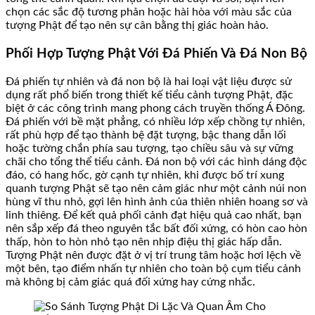
chọn các sắc độ tương phản hoặc hài hòa với màu sắc của
tượng Phật để tạo nên sự cân bằng thị giác hoàn hảo.
Phối Hợp Tượng Phật Với Đá Phiến Và Đá Non Bộ
Đá phiến tự nhiên và đá non bộ là hai loại vật liệu được sử
dụng rất phổ biến trong thiết kế tiểu cảnh tượng Phật, đặc
biệt ở các công trình mang phong cách truyền thống Á Đông.
Đá phiến với bề mặt phẳng, có nhiều lớp xếp chồng tự nhiên,
rất phù hợp để tạo thành bệ đặt tượng, bậc thang dẫn lối
hoặc tường chắn phía sau tượng, tạo chiều sâu và sự vững
chãi cho tổng thể tiểu cảnh. Đá non bộ với các hình dáng độc
đáo, có hang hốc, gờ cạnh tự nhiên, khi được bố trí xung
quanh tượng Phật sẽ tạo nên cảm giác như một cảnh núi non
hùng vĩ thu nhỏ, gợi lên hình ảnh của thiên nhiên hoang sơ và
linh thiêng. Để kết quả phối cảnh đạt hiệu quả cao nhất, bạn
nên sắp xếp đá theo nguyên tắc bất đối xứng, có hòn cao hòn
thấp, hòn to hòn nhỏ tạo nên nhịp điệu thị giác hấp dẫn.
Tượng Phật nên được đặt ở vị trí trung tâm hoặc hơi lệch về
một bên, tạo điểm nhấn tự nhiên cho toàn bộ cụm tiểu cảnh
mà không bị cảm giác quá đối xứng hay cứng nhắc.