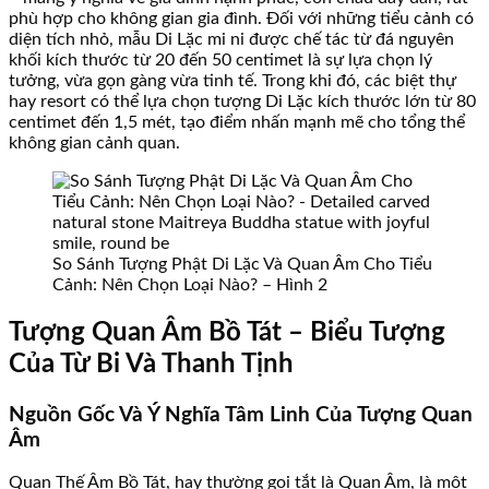
phù hợp cho không gian gia đình. Đối với những tiểu cảnh có
diện tích nhỏ, mẫu Di Lặc mi ni được chế tác từ đá nguyên
khối kích thước từ 20 đến 50 centimet là sự lựa chọn lý
tưởng, vừa gọn gàng vừa tinh tế. Trong khi đó, các biệt thự
hay resort có thể lựa chọn tượng Di Lặc kích thước lớn từ 80
centimet đến 1,5 mét, tạo điểm nhấn mạnh mẽ cho tổng thể
không gian cảnh quan.
So Sánh Tượng Phật Di Lặc Và Quan Âm Cho Tiểu
Cảnh: Nên Chọn Loại Nào? – Hình 2
Tượng Quan Âm Bồ Tát – Biểu Tượng
Của Từ Bi Và Thanh Tịnh
Nguồn Gốc Và Ý Nghĩa Tâm Linh Của Tượng Quan
Âm
Quan Thế Âm Bồ Tát, hay thường gọi tắt là Quan Âm, là một