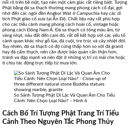
nổi rõ trên bề mặt, tạo nên một cảm giác rất riêng biệt. Tượng
Phật bằng đá sa thạch thường mang phong cách cổ đại, gợi
nhớ đến các ngôi đền Angkor Wat ở Campuchia hay các di
tích Phật giáo cổ xưa tại Ấn Độ. Chất liệu này rất phù hợp
cho các tiểu cảnh mang phong cách hoài cổ, vintage hoặc
phong cách Đông Nam Á. Đá sa thạch có tông màu ấm, từ
vàng nhạt, nâu đất đến cam đỏ, rất dễ kết hợp với các yếu tố
cảnh quan khác như gỗ lũa, đá cuội, tre trúc và cây nhiệt đới.
Tuy nhiên, đá sa thạch có độ cứng thấp hơn so với đá granit
hay đá cẩm thạch, nên cần được bảo quản cẩn thận hơn,
tránh va đập mạnh và nên đặt ở những vị trí có mái che hoặc
ít chịu tác động trực tiếp từ mưa lớn.
So Sánh Tượng Phật Di Lặc Và Quan Âm Cho Tiểu
Cảnh: Nên Chọn Loại Nào? – Hình 6
Cách Bố Trí Tượng Phật Trang Trí Tiểu
Cảnh Theo Nguyên Tắc Phong Thủy