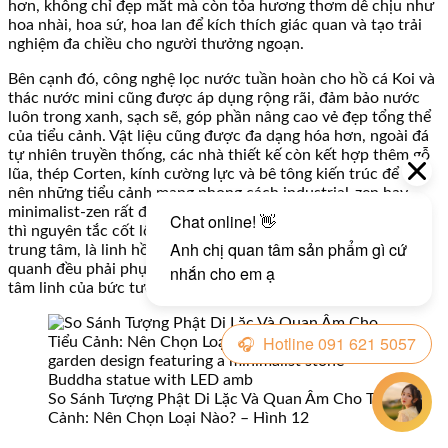
hơn, không chỉ đẹp mắt mà còn tỏa hương thơm dễ chịu như
hoa nhài, hoa sứ, hoa lan để kích thích giác quan và tạo trải
nghiệm đa chiều cho người thưởng ngoạn.
Bên cạnh đó, công nghệ lọc nước tuần hoàn cho hồ cá Koi và
thác nước mini cũng được áp dụng rộng rãi, đảm bảo nước
luôn trong xanh, sạch sẽ, góp phần nâng cao vẻ đẹp tổng thể
của tiểu cảnh. Vật liệu cũng được đa dạng hóa hơn, ngoài đá
tự nhiên truyền thống, các nhà thiết kế còn kết hợp thêm gỗ
lũa, thép Corten, kính cường lực và bê tông kiến trúc để tạo
nên những tiểu cảnh mang phong cách industrial-zen hay
minimalist-zen rất độc đáo. Tuy nhiên, dù theo xu hướng nào
thì nguyên tắc cốt lõi vẫn không thay đổi: tượng Phật luôn là
trung tâm, là linh hồn của tiểu cảnh, và mọi yếu tố xung
quanh đều phải phục vụ cho việc tôn vinh vẻ đẹp và ý nghĩa
tâm linh của bức tượng.
So Sánh Tượng Phật Di Lặc Và Quan Âm Cho Tiểu
Cảnh: Nên Chọn Loại Nào? – Hình 12