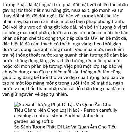
Tượng Phật đá đặt ngoài trời phải đối mặt với nhiều tác nhân
gây hại từ thời tiết như nắng gắt, mưa axit, gió mạnh và sự
thay đổi nhiệt độ đột ngột. Để bảo vệ tượng khỏi các tác
nhân này, bạn nên cân nhắc một số biện pháp phòng tránh.
Đối với khu vực có nắng gắt kéo dài, nên bố trí tượng ở vị trí
có bóng mát một phần, dưới tán cây lớn hoặc có mái che bán
phần để hạn chế tác động trực tiếp của tia UV lên bề mặt đá,
đặc biệt là đá cẩm thạch có thể bị ngả vàng theo thời gian
dưới tác động của ánh nắng mạnh. Vào mùa mưa, nên kiểm
tra hệ thống thoát nước xung quanh chân tượng để đảm bảo
nước không đọng lâu, gây ra hiện tượng rêu mốc quá mức
hoặc xói mòn phần bệ tượng. Việc phủ một lớp sáp bảo vệ
chuyên dụng cho đá tự nhiên mỗi sáu tháng một lần cũng
giúp tăng đáng kể tuổi thọ và vẻ đẹp của tượng. Sáp bảo vệ
tạo ra một lớp màng mỏng trong suốt trên bề mặt đá, ngăn
nước và bụi bẩn thâm nhập vào các lỗ chân lông của đá mà
vẫn giữ nguyên vẻ đẹp tự nhiên.
So Sánh Tượng Phật Di Lặc Và Quan Âm Cho Tiểu