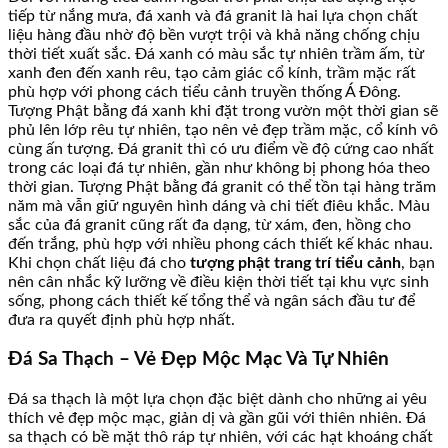
tiếp từ nắng mưa, đá xanh và đá granit là hai lựa chọn chất
liệu hàng đầu nhờ độ bền vượt trội và khả năng chống chịu
thời tiết xuất sắc. Đá xanh có màu sắc tự nhiên trầm ấm, từ
xanh đen đến xanh rêu, tạo cảm giác cổ kính, trầm mặc rất
phù hợp với phong cách tiểu cảnh truyền thống Á Đông.
Tượng Phật bằng đá xanh khi đặt trong vườn một thời gian sẽ
phủ lên lớp rêu tự nhiên, tạo nên vẻ đẹp trầm mặc, cổ kính vô
cùng ấn tượng. Đá granit thì có ưu điểm về độ cứng cao nhất
trong các loại đá tự nhiên, gần như không bị phong hóa theo
thời gian. Tượng Phật bằng đá granit có thể tồn tại hàng trăm
năm mà vẫn giữ nguyên hình dáng và chi tiết điêu khắc. Màu
sắc của đá granit cũng rất đa dạng, từ xám, đen, hồng cho
đến trắng, phù hợp với nhiều phong cách thiết kế khác nhau.
Khi chọn chất liệu đá cho
tượng phật trang trí tiểu cảnh
, bạn
nên cân nhắc kỹ lưỡng về điều kiện thời tiết tại khu vực sinh
sống, phong cách thiết kế tổng thể và ngân sách đầu tư để
đưa ra quyết định phù hợp nhất.
Đá Sa Thạch – Vẻ Đẹp Mộc Mạc Và Tự Nhiên
Đá sa thạch là một lựa chọn đặc biệt dành cho những ai yêu
thích vẻ đẹp mộc mạc, giản dị và gần gũi với thiên nhiên. Đá
sa thạch có bề mặt thô ráp tự nhiên, với các hạt khoáng chất