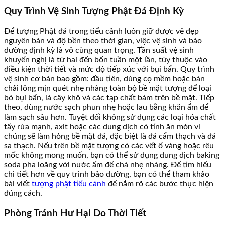
Quy Trình Vệ Sinh Tượng Phật Đá Định Kỳ
Để tượng Phật đá trong tiểu cảnh luôn giữ được vẻ đẹp
nguyên bản và độ bền theo thời gian, việc vệ sinh và bảo
dưỡng định kỳ là vô cùng quan trọng. Tần suất vệ sinh
khuyến nghị là từ hai đến bốn tuần một lần, tùy thuộc vào
điều kiện thời tiết và mức độ tiếp xúc với bụi bẩn. Quy trình
vệ sinh cơ bản bao gồm: đầu tiên, dùng cọ mềm hoặc bàn
chải lông mịn quét nhẹ nhàng toàn bộ bề mặt tượng để loại
bỏ bụi bẩn, lá cây khô và các tạp chất bám trên bề mặt. Tiếp
theo, dùng nước sạch phun nhẹ hoặc lau bằng khăn ẩm để
làm sạch sâu hơn. Tuyệt đối không sử dụng các loại hóa chất
tẩy rửa mạnh, axit hoặc các dung dịch có tính ăn mòn vì
chúng sẽ làm hỏng bề mặt đá, đặc biệt là đá cẩm thạch và đá
sa thạch. Nếu trên bề mặt tượng có các vết ố vàng hoặc rêu
mốc không mong muốn, bạn có thể sử dụng dung dịch baking
soda pha loãng với nước ấm để chà nhẹ nhàng. Để tìm hiểu
chi tiết hơn về quy trình bảo dưỡng, bạn có thể tham khảo
bài viết
tượng phật tiểu cảnh
để nắm rõ các bước thực hiện
đúng cách.
Phòng Tránh Hư Hại Do Thời Tiết