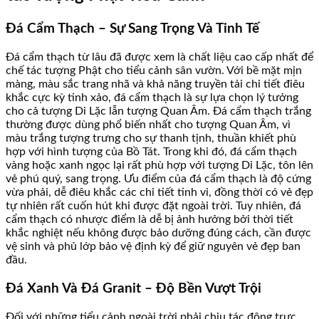
Đá Cẩm Thạch – Sự Sang Trọng Và Tinh Tế
Đá cẩm thạch từ lâu đã được xem là chất liệu cao cấp nhất để
chế tác tượng Phật cho tiểu cảnh sân vườn. Với bề mặt mịn
màng, màu sắc trang nhã và khả năng truyền tải chi tiết điêu
khắc cực kỳ tinh xảo, đá cẩm thạch là sự lựa chọn lý tưởng
cho cả tượng Di Lặc lẫn tượng Quan Âm. Đá cẩm thạch trắng
thường được dùng phổ biến nhất cho tượng Quan Âm, vì
màu trắng tượng trưng cho sự thanh tịnh, thuần khiết phù
hợp với hình tượng của Bồ Tát. Trong khi đó, đá cẩm thạch
vàng hoặc xanh ngọc lại rất phù hợp với tượng Di Lặc, tôn lên
vẻ phú quý, sang trọng. Ưu điểm của đá cẩm thạch là độ cứng
vừa phải, dễ điêu khắc các chi tiết tinh vi, đồng thời có vẻ đẹp
tự nhiên rất cuốn hút khi được đặt ngoài trời. Tuy nhiên, đá
cẩm thạch có nhược điểm là dễ bị ảnh hưởng bởi thời tiết
khắc nghiệt nếu không được bảo dưỡng đúng cách, cần được
vệ sinh và phủ lớp bảo vệ định kỳ để giữ nguyên vẻ đẹp ban
đầu.
Đá Xanh Và Đá Granit – Độ Bền Vượt Trội
Đối với những tiểu cảnh ngoài trời phải chịu tác động trực