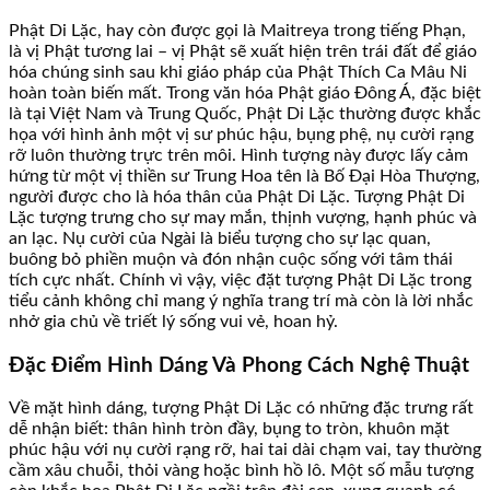
Phật Di Lặc, hay còn được gọi là Maitreya trong tiếng Phạn,
là vị Phật tương lai – vị Phật sẽ xuất hiện trên trái đất để giáo
hóa chúng sinh sau khi giáo pháp của Phật Thích Ca Mâu Ni
hoàn toàn biến mất. Trong văn hóa Phật giáo Đông Á, đặc biệt
là tại Việt Nam và Trung Quốc, Phật Di Lặc thường được khắc
họa với hình ảnh một vị sư phúc hậu, bụng phệ, nụ cười rạng
rỡ luôn thường trực trên môi. Hình tượng này được lấy cảm
hứng từ một vị thiền sư Trung Hoa tên là Bố Đại Hòa Thượng,
người được cho là hóa thân của Phật Di Lặc. Tượng Phật Di
Lặc tượng trưng cho sự may mắn, thịnh vượng, hạnh phúc và
an lạc. Nụ cười của Ngài là biểu tượng cho sự lạc quan,
buông bỏ phiền muộn và đón nhận cuộc sống với tâm thái
tích cực nhất. Chính vì vậy, việc đặt tượng Phật Di Lặc trong
tiểu cảnh không chỉ mang ý nghĩa trang trí mà còn là lời nhắc
nhở gia chủ về triết lý sống vui vẻ, hoan hỷ.
Đặc Điểm Hình Dáng Và Phong Cách Nghệ Thuật
Về mặt hình dáng, tượng Phật Di Lặc có những đặc trưng rất
dễ nhận biết: thân hình tròn đầy, bụng to tròn, khuôn mặt
phúc hậu với nụ cười rạng rỡ, hai tai dài chạm vai, tay thường
cầm xâu chuỗi, thỏi vàng hoặc bình hồ lô. Một số mẫu tượng