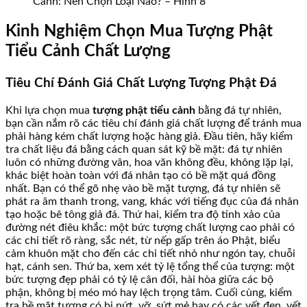
Cảnh: Nên Chọn Loại Nào? – Hình 8
Kinh Nghiệm Chọn Mua Tượng Phật
Tiểu Cảnh Chất Lượng
Tiêu Chí Đánh Giá Chất Lượng Tượng Phật Đá
Khi lựa chọn mua
tượng phật tiểu cảnh
bằng đá tự nhiên,
bạn cần nắm rõ các tiêu chí đánh giá chất lượng để tránh mua
phải hàng kém chất lượng hoặc hàng giả. Đầu tiên, hãy kiểm
tra chất liệu đá bằng cách quan sát kỹ bề mặt: đá tự nhiên
luôn có những đường vân, hoa văn không đều, không lặp lại,
khác biệt hoàn toàn với đá nhân tạo có bề mặt quá đồng
nhất. Bạn có thể gõ nhẹ vào bề mặt tượng, đá tự nhiên sẽ
phát ra âm thanh trong, vang, khác với tiếng đục của đá nhân
tạo hoặc bê tông giả đá. Thứ hai, kiểm tra độ tinh xảo của
đường nét điêu khắc: một bức tượng chất lượng cao phải có
các chi tiết rõ ràng, sắc nét, từ nếp gấp trên áo Phật, biểu
cảm khuôn mặt cho đến các chi tiết nhỏ như ngón tay, chuỗi
hạt, cánh sen. Thứ ba, xem xét tỷ lệ tổng thể của tượng: một
bức tượng đẹp phải có tỷ lệ cân đối, hài hòa giữa các bộ
phận, không bị méo mó hay lệch trọng tâm. Cuối cùng, kiểm
tra bề mặt tượng có bị nứt, vỡ, sứt mẻ hay có các vết đen, vết