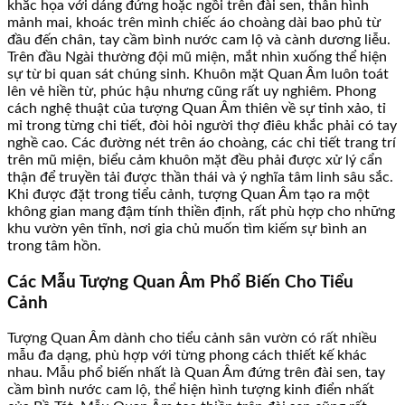
khắc họa với dáng đứng hoặc ngồi trên đài sen, thân hình
mảnh mai, khoác trên mình chiếc áo choàng dài bao phủ từ
đầu đến chân, tay cầm bình nước cam lộ và cành dương liễu.
Trên đầu Ngài thường đội mũ miện, mắt nhìn xuống thể hiện
sự từ bi quan sát chúng sinh. Khuôn mặt Quan Âm luôn toát
lên vẻ hiền từ, phúc hậu nhưng cũng rất uy nghiêm. Phong
cách nghệ thuật của tượng Quan Âm thiên về sự tinh xảo, tỉ
mỉ trong từng chi tiết, đòi hỏi người thợ điêu khắc phải có tay
nghề cao. Các đường nét trên áo choàng, các chi tiết trang trí
trên mũ miện, biểu cảm khuôn mặt đều phải được xử lý cẩn
thận để truyền tải được thần thái và ý nghĩa tâm linh sâu sắc.
Khi được đặt trong tiểu cảnh, tượng Quan Âm tạo ra một
không gian mang đậm tính thiền định, rất phù hợp cho những
khu vườn yên tĩnh, nơi gia chủ muốn tìm kiếm sự bình an
trong tâm hồn.
Các Mẫu Tượng Quan Âm Phổ Biến Cho Tiểu
Cảnh
Tượng Quan Âm dành cho tiểu cảnh sân vườn có rất nhiều
mẫu đa dạng, phù hợp với từng phong cách thiết kế khác
nhau. Mẫu phổ biến nhất là Quan Âm đứng trên đài sen, tay
cầm bình nước cam lộ, thể hiện hình tượng kinh điển nhất