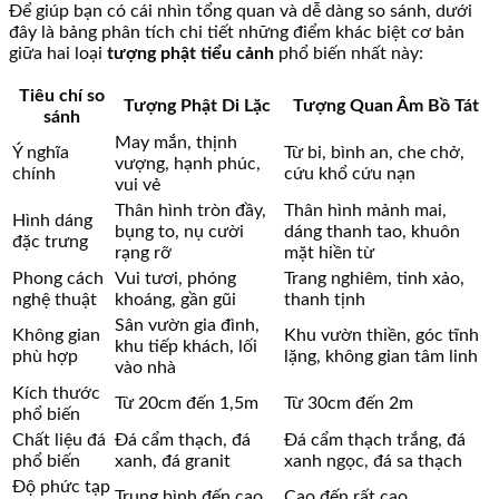
Để giúp bạn có cái nhìn tổng quan và dễ dàng so sánh, dưới
đây là bảng phân tích chi tiết những điểm khác biệt cơ bản
giữa hai loại
tượng phật tiểu cảnh
phổ biến nhất này:
Tiêu chí so
Tượng Phật Di Lặc
Tượng Quan Âm Bồ Tát
sánh
May mắn, thịnh
Ý nghĩa
Từ bi, bình an, che chở,
vượng, hạnh phúc,
chính
cứu khổ cứu nạn
vui vẻ
Thân hình tròn đầy,
Thân hình mảnh mai,
Hình dáng
bụng to, nụ cười
dáng thanh tao, khuôn
đặc trưng
rạng rỡ
mặt hiền từ
Phong cách
Vui tươi, phóng
Trang nghiêm, tinh xảo,
nghệ thuật
khoáng, gần gũi
thanh tịnh
Sân vườn gia đình,
Không gian
Khu vườn thiền, góc tĩnh
khu tiếp khách, lối
phù hợp
lặng, không gian tâm linh
vào nhà
Kích thước
Từ 20cm đến 1,5m
Từ 30cm đến 2m
phổ biến
Chất liệu đá
Đá cẩm thạch, đá
Đá cẩm thạch trắng, đá
phổ biến
xanh, đá granit
xanh ngọc, đá sa thạch
Độ phức tạp
Trung bình đến cao
Cao đến rất cao