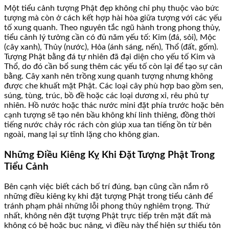
Một tiểu cảnh tượng Phật đẹp không chỉ phụ thuộc vào bức
tượng mà còn ở cách kết hợp hài hòa giữa tượng với các yếu
tố xung quanh. Theo nguyên tắc ngũ hành trong phong thủy,
tiểu cảnh lý tưởng cần có đủ năm yếu tố: Kim (đá, sỏi), Mộc
(cây xanh), Thủy (nước), Hỏa (ánh sáng, nến), Thổ (đất, gốm).
Tượng Phật bằng đá tự nhiên đã đại diện cho yếu tố Kim và
Thổ, do đó cần bổ sung thêm các yếu tố còn lại để tạo sự cân
bằng. Cây xanh nên trồng xung quanh tượng nhưng không
được che khuất mặt Phật. Các loại cây phù hợp bao gồm sen,
súng, tùng, trúc, bồ đề hoặc các loại dương xỉ, rêu phủ tự
nhiên. Hồ nước hoặc thác nước mini đặt phía trước hoặc bên
cạnh tượng sẽ tạo nên bầu không khí linh thiêng, đồng thời
tiếng nước chảy róc rách còn giúp xua tan tiếng ồn từ bên
ngoài, mang lại sự tĩnh lặng cho không gian.
Những Điều Kiêng Kỵ Khi Đặt Tượng Phật Trong
Tiểu Cảnh
Bên cạnh việc biết cách bố trí đúng, bạn cũng cần nắm rõ
những điều kiêng kỵ khi đặt tượng Phật trong tiểu cảnh để
tránh phạm phải những lỗi phong thủy nghiêm trọng. Thứ
nhất, không nên đặt tượng Phật trực tiếp trên mặt đất mà
không có bệ hoặc bục nâng, vì điều này thể hiện sự thiếu tôn