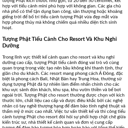
tượng Phật kích thước nhỏ gọn, từ 20 đến 50 centimet, kết
hợp với tiểu cảnh mini phù hợp với không gian. Các gia chủ
nhà phố có thể tận dụng ban công, sân thượng hoặc khoảng
giếng trời để bố trí tiểu cảnh tượng Phật vừa đẹp mắt vừa
hợp phong thủy mà không chiếm quá nhiều diện tích sinh
hoạt.
Tượng Phật Tiểu Cảnh Cho Resort Và Khu Nghỉ
Dưỡng
Trong lĩnh vực thiết kế cảnh quan cho resort và khu nghỉ
dưỡng cao cấp, tượng Phật tiểu cảnh đóng vai trò vô cùng
quan trọng trong việc tạo nên bầu không khí thanh tịnh, thư
giãn cho du khách. Các resort mang phong cách Á Đông, đặc
biệt là phong cách Bali, Nhật Bản hay Trung Hoa, thường sử
dụng tượng Phật đá tự nhiên làm điểm nhấn chính cho các
khu vực sảnh đón khách, khu spa, khu vườn thiền và bể bơi
ngoài trời. Tượng Phật cho resort thường được chọn với kích
thước lớn, chất liệu cao cấp và được điêu khắc bởi các nghệ
nhân có tay nghề thượng hạng để đảm bảo tính nghệ thuật và
thẩm mỹ ở mức cao nhất. Việc tư vấn thiết kế và thi công tiểu
cảnh tượng Phật cho resort đòi hỏi sự phối hợp chặt chẽ giữa
kiến trúc sư, nhà thiết kế cảnh quan và đơn vị cung cấp
tượng để đảm bảo tượng hòa hợp hoàn hảo với tổng thể kiến