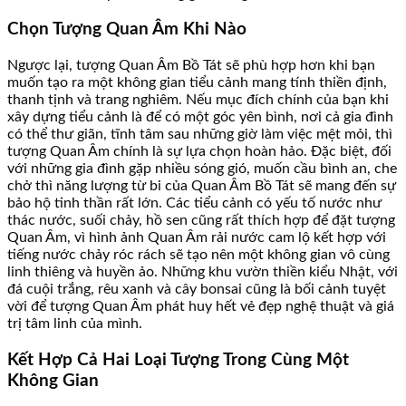
Chọn Tượng Quan Âm Khi Nào
Ngược lại, tượng Quan Âm Bồ Tát sẽ phù hợp hơn khi bạn
muốn tạo ra một không gian tiểu cảnh mang tính thiền định,
thanh tịnh và trang nghiêm. Nếu mục đích chính của bạn khi
xây dựng tiểu cảnh là để có một góc yên bình, nơi cả gia đình
có thể thư giãn, tĩnh tâm sau những giờ làm việc mệt mỏi, thì
tượng Quan Âm chính là sự lựa chọn hoàn hảo. Đặc biệt, đối
với những gia đình gặp nhiều sóng gió, muốn cầu bình an, che
chở thì năng lượng từ bi của Quan Âm Bồ Tát sẽ mang đến sự
bảo hộ tinh thần rất lớn. Các tiểu cảnh có yếu tố nước như
thác nước, suối chảy, hồ sen cũng rất thích hợp để đặt tượng
Quan Âm, vì hình ảnh Quan Âm rải nước cam lộ kết hợp với
tiếng nước chảy róc rách sẽ tạo nên một không gian vô cùng
linh thiêng và huyền ảo. Những khu vườn thiền kiểu Nhật, với
đá cuội trắng, rêu xanh và cây bonsai cũng là bối cảnh tuyệt
vời để tượng Quan Âm phát huy hết vẻ đẹp nghệ thuật và giá
trị tâm linh của mình.
Kết Hợp Cả Hai Loại Tượng Trong Cùng Một
Không Gian