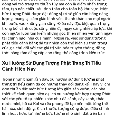
đóng vai trò trang trí thuần túy mà còn là điểm nhấn trung
tâm, tạo nên chiều sâu tinh thần cho toàn bộ khu vực. Một
bức tượng Phật được đặt đúng vị trí sẽ giúp cân bằng năng
lượng, mang lại cảm giác bình yên, thanh thản cho mọi người
khi bước vào không gian sống. Điều này đặc biệt quan trọng
trong bối cảnh cuộc sống hiện đại ngày càng nhiều áp lực, khi
con người luôn tìm kiếm những góc thiên nhiên yên tĩnh ngay
tại chính ngôi nhà của mình. Ngoài ra, việc sử dụng tượng
phật tiểu cảnh bằng đá tự nhiên còn thể hiện sự trân trọng
của gia chủ đối với các giá trị văn hóa truyền thống, đồng
thời nâng tầm đẳng cấp cho tổng thể công trình kiến trúc.
Xu Hướng Sử Dụng Tượng Phật Trang Trí Tiểu
Cảnh Hiện Nay
Trong những năm gần đây, xu hướng sử dụng
tượng phật
trang trí tiểu cảnh
đã có những thay đổi đáng kể. Thay vì chỉ
đơn thuần đặt một bức tượng lớn giữa sân vườn, các nhà
thiết kế cảnh quan hiện đại có xu hướng kết hợp tượng Phật
với các yếu tố tự nhiên khác như đá cảnh, cây xanh, thác
nước mini, hồ cá Koi và rêu phong để tạo nên một tổng thể
hài hòa, sinh động. Kích thước tượng cũng được điều chỉnh
linh hoạt hơn, từ những bức tượng nhỏ xinh đặt trên ban