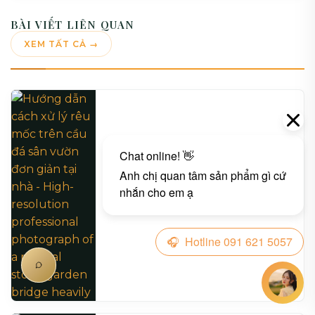
BÀI VIẾT LIÊN QUAN
XEM TẤT CẢ →
Hướng dẫn cách xử lý rêu mốc trên cầu đá
sân vườn đơn giản tại nhà
06/18/2026