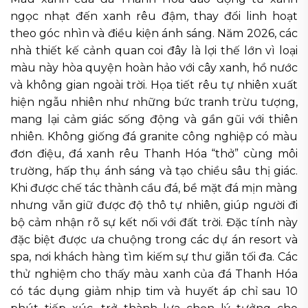
ngọc nhạt đến xanh rêu đậm, thay đổi linh hoạt
theo góc nhìn và điều kiện ánh sáng. Năm 2026, các
nhà thiết kế cảnh quan coi đây là lợi thế lớn vì loại
màu này hòa quyện hoàn hảo với cây xanh, hồ nước
và không gian ngoài trời. Họa tiết rêu tự nhiên xuất
hiện ngẫu nhiên như những bức tranh trừu tượng,
mang lại cảm giác sống động và gần gũi với thiên
nhiên. Không giống đá granite công nghiệp có màu
đơn điệu, đá xanh rêu Thanh Hóa “thở” cùng môi
trường, hấp thụ ánh sáng và tạo chiều sâu thị giác.
Khi được chế tác thành cầu đá, bề mặt đá mịn màng
nhưng vẫn giữ được độ thô tự nhiên, giúp người đi
bộ cảm nhận rõ sự kết nối với đất trời. Đặc tính này
đặc biệt được ưa chuộng trong các dự án resort và
spa, nơi khách hàng tìm kiếm sự thư giãn tối đa. Các
thử nghiệm cho thấy màu xanh của đá Thanh Hóa
có tác dụng giảm nhịp tim và huyết áp chỉ sau 10