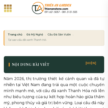
Bỏ
qua
nội
dung
Trang chủ
Đá Mỹ Nghệ
Cầu Đá Sân Vườn
Tại sao cầu đá xanh Thanh Hóa lại được ưa chuộng nhất năm 2026?
[HIỆN]
NỘI DUNG BÀI VIẾT
Năm 2026, thị trường thiết kế cảnh quan và đá tự
nhiên tại Việt Nam đang trải qua một cuộc chuyển
mình mạnh mẽ, với cầu đá xanh Thanh Hóa nổi lên
như biểu tượng của sự kết hợp hoàn hảo giữa thẩm
mỹ, phong thủy và giá trị bền vững. Loại cầu đá này