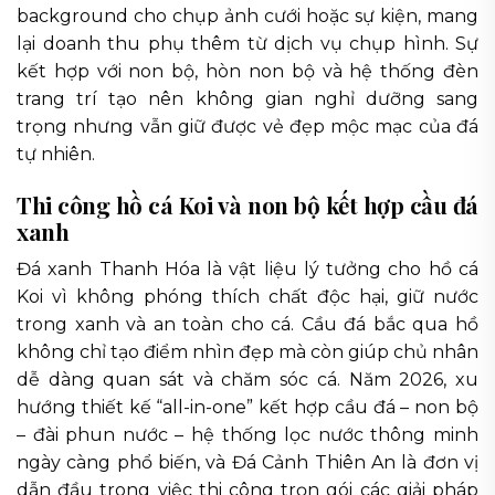
background cho chụp ảnh cưới hoặc sự kiện, mang
lại doanh thu phụ thêm từ dịch vụ chụp hình. Sự
kết hợp với non bộ, hòn non bộ và hệ thống đèn
trang trí tạo nên không gian nghỉ dưỡng sang
trọng nhưng vẫn giữ được vẻ đẹp mộc mạc của đá
tự nhiên.
Thi công hồ cá Koi và non bộ kết hợp cầu đá
xanh
Đá xanh Thanh Hóa là vật liệu lý tưởng cho hồ cá
Koi vì không phóng thích chất độc hại, giữ nước
trong xanh và an toàn cho cá. Cầu đá bắc qua hồ
không chỉ tạo điểm nhìn đẹp mà còn giúp chủ nhân
dễ dàng quan sát và chăm sóc cá. Năm 2026, xu
hướng thiết kế “all-in-one” kết hợp cầu đá – non bộ
– đài phun nước – hệ thống lọc nước thông minh
ngày càng phổ biến, và Đá Cảnh Thiên An là đơn vị
dẫn đầu trong việc thi công trọn gói các giải pháp