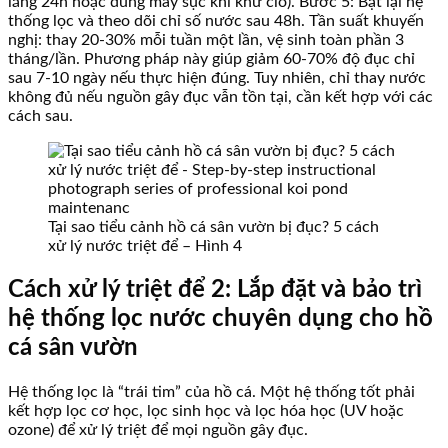
lắng 24h hoặc dùng máy sục khí khử clo). Bước 5: Bật lại hệ
thống lọc và theo dõi chỉ số nước sau 48h. Tần suất khuyến
nghị: thay 20-30% mỗi tuần một lần, vệ sinh toàn phần 3
tháng/lần. Phương pháp này giúp giảm 60-70% độ đục chỉ
sau 7-10 ngày nếu thực hiện đúng. Tuy nhiên, chỉ thay nước
không đủ nếu nguồn gây đục vẫn tồn tại, cần kết hợp với các
cách sau.
Tại sao tiểu cảnh hồ cá sân vườn bị đục? 5 cách
xử lý nước triệt để – Hình 4
Cách xử lý triệt để 2: Lắp đặt và bảo trì
hệ thống lọc nước chuyên dụng cho hồ
cá sân vườn
Hệ thống lọc là “trái tim” của hồ cá. Một hệ thống tốt phải
kết hợp lọc cơ học, lọc sinh học và lọc hóa học (UV hoặc
ozone) để xử lý triệt để mọi nguồn gây đục.