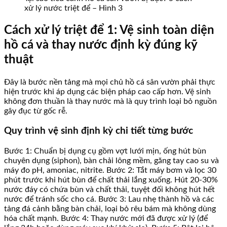
xử lý nước triệt để – Hình 3
Cách xử lý triệt để 1: Vệ sinh toàn diện
hồ cá và thay nước định kỳ đúng kỹ
thuật
Đây là bước nền tảng mà mọi chủ hồ cá sân vườn phải thực
hiện trước khi áp dụng các biện pháp cao cấp hơn. Vệ sinh
không đơn thuần là thay nước mà là quy trình loại bỏ nguồn
gây đục từ gốc rễ.
Quy trình vệ sinh định kỳ chi tiết từng bước
Bước 1: Chuẩn bị dụng cụ gồm vợt lưới mịn, ống hút bùn
chuyên dụng (siphon), bàn chải lông mềm, găng tay cao su và
máy đo pH, amoniac, nitrite. Bước 2: Tắt máy bơm và lọc 30
phút trước khi hút bùn để chất thải lắng xuống. Hút 20-30%
nước đáy có chứa bùn và chất thải, tuyệt đối không hút hết
nước để tránh sốc cho cá. Bước 3: Lau nhẹ thành hồ và các
tảng đá cảnh bằng bàn chải, loại bỏ rêu bám mà không dùng
hóa chất mạnh. Bước 4: Thay nước mới đã được xử lý (để