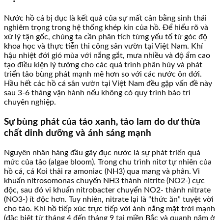
Nước hồ cá bị đục là kết quả của sự mất cân bằng sinh thái
nghiêm trọng trong hệ thống khép kín của hồ. Để hiểu rõ và
xử lý tận gốc, chúng ta cần phân tích từng yếu tố từ góc độ
khoa học và thực tiễn thi công sân vườn tại Việt Nam. Khí
hậu nhiệt đới gió mùa với nắng gắt, mưa nhiều và độ ẩm cao
tạo điều kiện lý tưởng cho các quá trình phân hủy và phát
triển tảo bùng phát mạnh mẽ hơn so với các nước ôn đới.
Hầu hết các hồ cá sân vườn tại Việt Nam đều gặp vấn đề này
sau 3-6 tháng vận hành nếu không có quy trình bảo trì
chuyên nghiệp.
Sự bùng phát của tảo xanh, tảo lam do dư thừa
chất dinh dưỡng và ánh sáng mạnh
Nguyên nhân hàng đầu gây đục nước là sự phát triển quá
mức của tảo (algae bloom). Trong chu trình nitơ tự nhiên của
hồ cá, cá Koi thải ra amoniac (NH3) qua mang và phân. Vi
khuẩn nitrosomonas chuyển NH3 thành nitrite (NO2-) cực
độc, sau đó vi khuẩn nitrobacter chuyển NO2- thành nitrate
(NO3-) ít độc hơn. Tuy nhiên, nitrate lại là “thức ăn” tuyệt vời
cho tảo. Khi hồ tiếp xúc trực tiếp với ánh nắng mặt trời mạnh
(đặc biệt từ tháng 4 đến tháng 9 tại miền Bắc và quanh năm ở