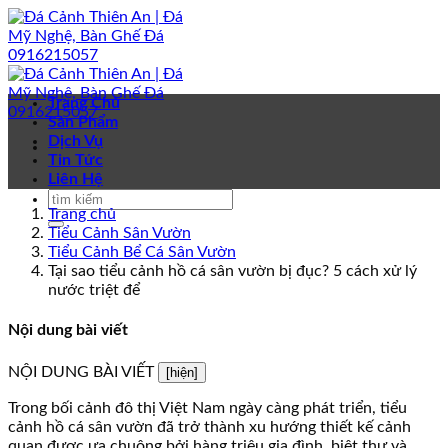
Bỏ
qua
nội
dung
Trang Chủ
Sản Phẩm
Dịch Vụ
Tin Tức
Liên Hệ
Trang chủ
Tiểu Cảnh Sân Vườn
Tiểu Cảnh Bể Cá Sân Vườn
Tại sao tiểu cảnh hồ cá sân vườn bị đục? 5 cách xử lý
nước triệt để
Nội dung bài viết
NỘI DUNG BÀI VIẾT
[hiện]
Trong bối cảnh đô thị Việt Nam ngày càng phát triển, tiểu
cảnh hồ cá sân vườn đã trở thành xu hướng thiết kế cảnh
quan được ưa chuộng bởi hàng triệu gia đình, biệt thự và