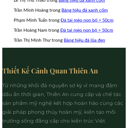
Lê Thị Thu Thảo
trong
Bảng hiệu đá xanh cốm
Trần Minh Hoàng
trong
Bảng hiệu đá xanh cốm
Phạm Minh Tuấn
trong
Đá tai mèo non bộ > 50cm
Trần Hoàng Nam
trong
Đá tai mèo non bộ > 50cm
Trần Thị Minh Thư
trong
Bảng hiệu đá lũa đen
Thiết Kế Cảnh Quan Thiên An
Từ những khối đá nguyên sơ kỳ vĩ mang đậm
dấu ấn thời gian, Thiên An cung cấp và chế tác
sản phẩm mỹ nghệ kết hợp hoàn hảo cùng các
giải pháp phong thủy hoàn mỹ, kiến tạo môi
trường sống đẳng cấp cho kiến trúc Việt.