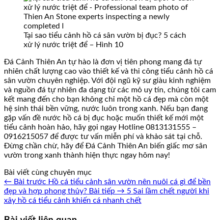
Tại sao tiểu cảnh hồ cá sân vườn bị đục? 5 cách
xử lý nước triệt để – Hình 10
Đá Cảnh Thiên An tự hào là đơn vị tiên phong mang đá tự
nhiên chất lượng cao vào thiết kế và thi công tiểu cảnh hồ cá
sân vườn chuyên nghiệp. Với đội ngũ kỹ sư giàu kinh nghiệm
và nguồn đá tự nhiên đa dạng từ các mỏ uy tín, chúng tôi cam
kết mang đến cho bạn không chỉ một hồ cá đẹp mà còn một
hệ sinh thái bền vững, nước luôn trong xanh. Nếu bạn đang
gặp vấn đề nước hồ cá bị đục hoặc muốn thiết kế mới một
tiểu cảnh hoàn hảo, hãy gọi ngay Hotline 0813131555 –
0916215057 để được tư vấn miễn phí và khảo sát tại chỗ.
Đừng chần chừ, hãy để Đá Cảnh Thiên An biến giấc mơ sân
vườn trong xanh thành hiện thực ngay hôm nay!
Bài viết cùng chuyên mục
← Bài trước
Hồ cá tiểu cảnh sân vườn nên nuôi cá gì để bền
đẹp và hợp phong thủy?
Bài tiếp →
5 Sai lầm chết người khi
xây hồ cá tiểu cảnh khiến cá nhanh chết