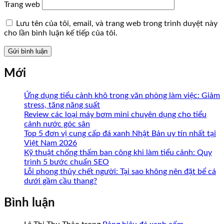
Trang web
Lưu tên của tôi, email, và trang web trong trình duyệt này
cho lần bình luận kế tiếp của tôi.
Mới
Ứng dụng tiểu cảnh khô trong văn phòng làm việc: Giảm
stress, tăng năng suất
Review các loại máy bơm mini chuyên dụng cho tiểu
cảnh nước góc sân
Top 5 đơn vị cung cấp đá xanh Nhật Bản uy tín nhất tại
Việt Nam 2026
Kỹ thuật chống thấm ban công khi làm tiểu cảnh: Quy
trình 5 bước chuẩn SEO
Lỗi phong thủy chết người: Tại sao không nên đặt bể cá
dưới gầm cầu thang?
Bình luận