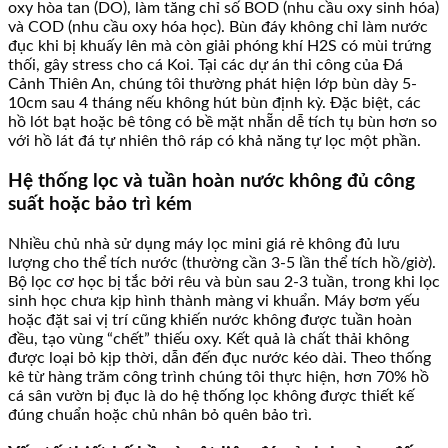
oxy hòa tan (DO), làm tăng chỉ số BOD (nhu cầu oxy sinh hóa)
và COD (nhu cầu oxy hóa học). Bùn đáy không chỉ làm nước
đục khi bị khuấy lên mà còn giải phóng khí H2S có mùi trứng
thối, gây stress cho cá Koi. Tại các dự án thi công của Đá
Cảnh Thiên An, chúng tôi thường phát hiện lớp bùn dày 5-
10cm sau 4 tháng nếu không hút bùn định kỳ. Đặc biệt, các
hồ lót bạt hoặc bê tông có bề mặt nhẵn dễ tích tụ bùn hơn so
với hồ lát đá tự nhiên thô ráp có khả năng tự lọc một phần.
Hệ thống lọc và tuần hoàn nước không đủ công
suất hoặc bảo trì kém
Nhiều chủ nhà sử dụng máy lọc mini giá rẻ không đủ lưu
lượng cho thể tích nước (thường cần 3-5 lần thể tích hồ/giờ).
Bộ lọc cơ học bị tắc bởi rêu và bùn sau 2-3 tuần, trong khi lọc
sinh học chưa kịp hình thành màng vi khuẩn. Máy bơm yếu
hoặc đặt sai vị trí cũng khiến nước không được tuần hoàn
đều, tạo vùng “chết” thiếu oxy. Kết quả là chất thải không
được loại bỏ kịp thời, dẫn đến đục nước kéo dài. Theo thống
kê từ hàng trăm công trình chúng tôi thực hiện, hơn 70% hồ
cá sân vườn bị đục là do hệ thống lọc không được thiết kế
đúng chuẩn hoặc chủ nhân bỏ quên bảo trì.