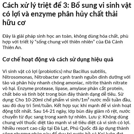
Cách xử lý triệt để 3: Bổ sung vi sinh vật
có lợi và enzyme phân hủy chất thải
hữu cơ
Đây là giải pháp sinh học an toàn, không dùng hóa chất, phù
hợp với triết lý “sống chung với thiên nhiên” của Đá Cảnh
Thiên An.
Cơ chế hoạt động và cách sử dụng hiệu quả
Vi sinh vật có lợi (probiotics) như Bacillus subtilis,
Nitrosomonas, Nitrobacter cạnh tranh nguồn dinh dưỡng với
tảo và phân hủy nhanh chóng amoniac, nitrite thành nitrate
vô hại. Enzyme protease, lipase, amylase phân cắt protein,
chất béo và tinh bột trong bùn đáy thành dạng dễ tiêu. Sử
dụng: Cho 10-20ml chế phẩm vi sinh/1m³ nước mỗi tuần đầu,
sau đó duy trì 5ml/tuần. Kết hợp sục khí mạnh để vi sinh hoạt
động tốt nhất. Sau 14-21 ngày, lớp bùn đáy giảm rõ rệt, nước
chuyển từ đục sang trong xanh tự nhiên. Lưu ý: Không dùng
chung với thuốc diệt tảo mạnh vì sẽ tiêu diệt cả vi sinh có lợi.
Nhiều resort cao cấp tại Đà Lạt, Phú Quốc đã áp dụng thành
công phương pháp này để duy trì nước hồ cá Koi luôn đạt