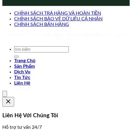
CHÍNH SÁCH TRẢ HÀNG VÀ HOÀN TIỀN
CHÍNH SÁCH BẢO VỆ DỮ LIỆU CÁ NHÂN
CHÍNH SÁCH BÁN HÀNG
Copyright © 2026
Đá Nghệ Thuật Thiên An
. Mọi quyền
được bảo lưu.
Trang Chủ
Sản Phẩm
Dịch Vụ
Tin Tức
Liên Hệ
Liên Hệ Với Chúng Tôi
Hỗ trợ tư vấn 24/7