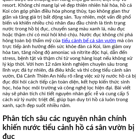
resort. Không chỉ mang lại vẻ đẹp thiên nhiên hài hòa, hồ cá
Koi còn góp phần điều hòa phong thủy, tạo không gian thư
giãn và tăng giá trị bất động sản. Tuy nhiên, một vấn đề phổ
biến và khiến nhiều chủ nhân đau đầu chính là tình trạng
nước trong hồ bị đục, chuyển sang màu xanh lá, nâu đục
hoặc thậm chí có mùi hôi khó chịu. Nước đục không chỉ phá
hỏng toàn bộ thẩm mỹ của
tiểu cảnh bể cá sân vườn
mà còn
trực tiếp ảnh hưởng đến sức khỏe đàn cá Koi, làm giảm oxy
hòa tan, tăng nồng độ amoniac và nitrite độc hại, dẫn đến
stress, bệnh tật và thậm chí tử vong hàng loạt nếu không xử
lý kịp thời. Với hơn 12 năm kinh nghiệm chuyên sâu trong
lĩnh vực đá tự nhiên, đá điêu khắc và thi công tiểu cảnh sân
vườn, Đá Cảnh Thiên An hiểu rõ rằng việc xử lý nước hồ cá bị
đục đòi hỏi cách tiếp cận toàn diện, kết hợp kiến thức sinh
học, hóa học môi trường và công nghệ lọc hiện đại. Bài viết
này sẽ phân tích chi tiết nguyên nhân gốc rễ và cung cấp 5
cách xử lý nước triệt để, giúp bạn duy trì hồ cá luôn trong
xanh, sạch đẹp suốt nhiều năm.
Phân tích sâu các nguyên nhân chính
khiến nước tiểu cảnh hồ cá sân vườn bị
đục