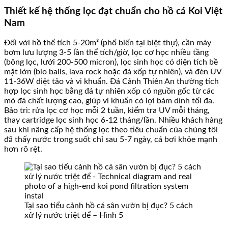
Thiết kế hệ thống lọc đạt chuẩn cho hồ cá Koi Việt
Nam
Đối với hồ thể tích 5-20m³ (phổ biến tại biệt thự), cần máy
bơm lưu lượng 3-5 lần thể tích/giờ, lọc cơ học nhiều tầng
(bông lọc, lưới 200-500 micron), lọc sinh học có diện tích bề
mặt lớn (bio balls, lava rock hoặc đá xốp tự nhiên), và đèn UV
11-36W diệt tảo và vi khuẩn. Đá Cảnh Thiên An thường tích
hợp lọc sinh học bằng đá tự nhiên xốp có nguồn gốc từ các
mỏ đá chất lượng cao, giúp vi khuẩn có lợi bám dính tối đa.
Bảo trì: rửa lọc cơ học mỗi 2 tuần, kiểm tra UV mỗi tháng,
thay cartridge lọc sinh học 6-12 tháng/lần. Nhiều khách hàng
sau khi nâng cấp hệ thống lọc theo tiêu chuẩn của chúng tôi
đã thấy nước trong suốt chỉ sau 5-7 ngày, cá bơi khỏe mạnh
hơn rõ rệt.
Tại sao tiểu cảnh hồ cá sân vườn bị đục? 5 cách
xử lý nước triệt để – Hình 5