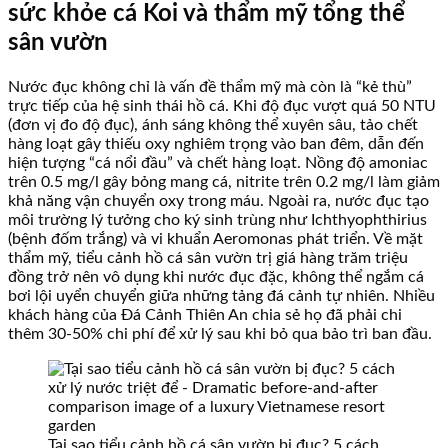
sức khỏe cá Koi và thẩm mỹ tổng thể
sân vườn
Nước đục không chỉ là vấn đề thẩm mỹ mà còn là “kẻ thù”
trực tiếp của hệ sinh thái hồ cá. Khi độ đục vượt quá 50 NTU
(đơn vị đo độ đục), ánh sáng không thể xuyên sâu, tảo chết
hàng loạt gây thiếu oxy nghiêm trọng vào ban đêm, dẫn đến
hiện tượng “cá nổi đầu” và chết hàng loạt. Nồng độ amoniac
trên 0.5 mg/l gây bỏng mang cá, nitrite trên 0.2 mg/l làm giảm
khả năng vận chuyển oxy trong máu. Ngoài ra, nước đục tạo
môi trường lý tưởng cho ký sinh trùng như Ichthyophthirius
(bệnh đốm trắng) và vi khuẩn Aeromonas phát triển. Về mặt
thẩm mỹ, tiểu cảnh hồ cá sân vườn trị giá hàng trăm triệu
đồng trở nên vô dụng khi nước đục đặc, không thể ngắm cá
bơi lội uyển chuyển giữa những tảng đá cảnh tự nhiên. Nhiều
khách hàng của Đá Cảnh Thiên An chia sẻ họ đã phải chi
thêm 30-50% chi phí để xử lý sau khi bỏ qua bảo trì ban đầu.
Tại sao tiểu cảnh hồ cá sân vườn bị đục? 5 cách