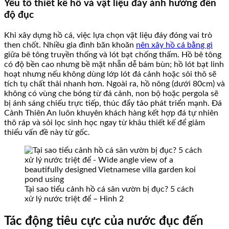
Yếu tố thiết kế hồ và vật liệu đáy ảnh hưởng đến
độ đục
Khi xây dựng hồ cá, việc lựa chọn vật liệu đáy đóng vai trò
then chốt. Nhiều gia đình băn khoăn
nên xây hồ cá bằng gì
giữa bê tông truyền thống và lót bạt chống thấm. Hồ bê tông
có độ bền cao nhưng bề mặt nhẵn dễ bám bùn; hồ lót bạt linh
hoạt nhưng nếu không dùng lớp lót đá cảnh hoặc sỏi thô sẽ
tích tụ chất thải nhanh hơn. Ngoài ra, hồ nông (dưới 80cm) và
không có vùng che bóng từ đá cảnh, non bộ hoặc pergola sẽ
bị ánh sáng chiếu trực tiếp, thúc đẩy tảo phát triển mạnh. Đá
Cảnh Thiên An luôn khuyên khách hàng kết hợp đá tự nhiên
thô ráp và sỏi lọc sinh học ngay từ khâu thiết kế để giảm
thiểu vấn đề này từ gốc.
Tại sao tiểu cảnh hồ cá sân vườn bị đục? 5 cách
xử lý nước triệt để – Hình 2
Tác động tiêu cực của nước đục đến