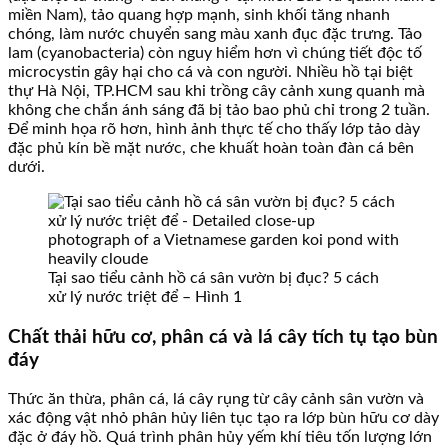
miền Nam), tảo quang hợp mạnh, sinh khối tăng nhanh
chóng, làm nước chuyển sang màu xanh đục đặc trưng. Tảo
lam (cyanobacteria) còn nguy hiểm hơn vì chúng tiết độc tố
microcystin gây hại cho cá và con người. Nhiều hồ tại biệt
thự Hà Nội, TP.HCM sau khi trồng cây cảnh xung quanh mà
không che chắn ánh sáng đã bị tảo bao phủ chỉ trong 2 tuần.
Để minh họa rõ hơn, hình ảnh thực tế cho thấy lớp tảo dày
đặc phủ kín bề mặt nước, che khuất hoàn toàn đàn cá bên
dưới.
Tại sao tiểu cảnh hồ cá sân vườn bị đục? 5 cách
xử lý nước triệt để – Hình 1
Chất thải hữu cơ, phân cá và lá cây tích tụ tạo bùn
đáy
Thức ăn thừa, phân cá, lá cây rụng từ cây cảnh sân vườn và
xác động vật nhỏ phân hủy liên tục tạo ra lớp bùn hữu cơ dày
đặc ở đáy hồ. Quá trình phân hủy yếm khí tiêu tốn lượng lớn