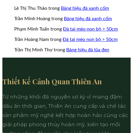
Lê Thị Thu Thảo
trong
Bảng hiệu đá xanh cốm
Trần Minh Hoàng
trong
Bảng hiệu đá xanh cốm
Phạm Minh Tuấn
trong
Đá tai mèo non bộ > 50cm
Trần Hoàng Nam
trong
Đá tai mèo non bộ > 50cm
Trần Thị Minh Thư
trong
Bảng hiệu đá lũa đen
Thiết Kế Cảnh Quan Thiên An
Từ những khối đá nguyên sơ kỳ vĩ mang đậm
dấu ấn thời gian, Thiên An cung cấp và chế tác
sản phẩm mỹ nghệ kết hợp hoàn hảo cùng các
giải pháp phong thủy hoàn mỹ, kiến tạo môi