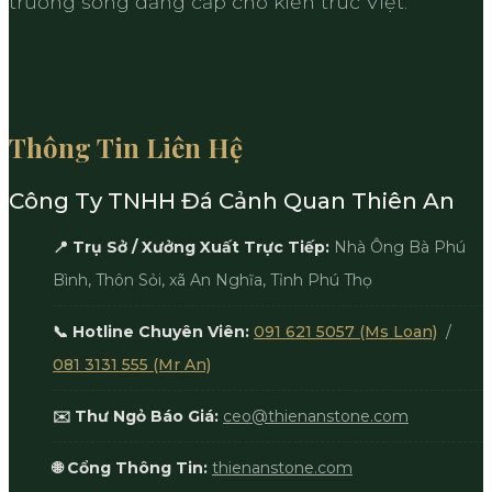
trường sống đẳng cấp cho kiến trúc Việt.
Thông Tin Liên Hệ
Công Ty TNHH Đá Cảnh Quan Thiên An
📍 Trụ Sở / Xưởng Xuất Trực Tiếp:
Nhà Ông Bà Phú
Bình, Thôn Sỏi, xã An Nghĩa, Tỉnh Phú Thọ
📞 Hotline Chuyên Viên:
091 621 5057 (Ms Loan)
/
081 3131 555 (Mr An)
✉️ Thư Ngỏ Báo Giá:
ceo@thienanstone.com
🌐 Cổng Thông Tin:
thienanstone.com