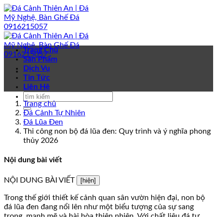
Bỏ
qua
nội
dung
Trang Chủ
Sản Phẩm
Dịch Vụ
Tin Tức
Liên Hệ
Trang chủ
Đá Cảnh Tự Nhiên
Đá Lũa Đen
Thi công non bộ đá lũa đen: Quy trình và ý nghĩa phong
thủy 2026
Nội dung bài viết
NỘI DUNG BÀI VIẾT
[hiện]
Trong thế giới thiết kế cảnh quan sân vườn hiện đại, non bộ
đá lũa đen đang nổi lên như một biểu tượng của sự sang
trọng, mạnh mẽ và hài hòa thiên nhiên. Với chất liệu đá tự