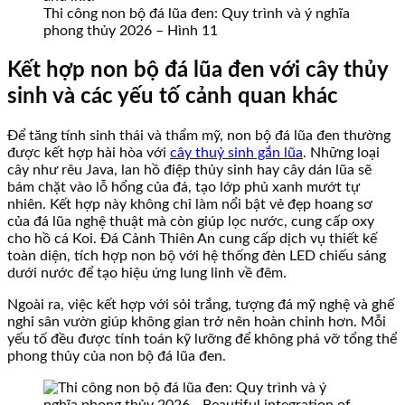
Thi công non bộ đá lũa đen: Quy trình và ý nghĩa
phong thủy 2026 – Hình 11
Kết hợp non bộ đá lũa đen với cây thủy
sinh và các yếu tố cảnh quan khác
Để tăng tính sinh thái và thẩm mỹ, non bộ đá lũa đen thường
được kết hợp hài hòa với
cây thuỷ sinh gắn lũa
. Những loại
cây như rêu Java, lan hồ điệp thủy sinh hay cây dán lũa sẽ
bám chặt vào lỗ hổng của đá, tạo lớp phủ xanh mướt tự
nhiên. Kết hợp này không chỉ làm nổi bật vẻ đẹp hoang sơ
của đá lũa nghệ thuật mà còn giúp lọc nước, cung cấp oxy
cho hồ cá Koi. Đá Cảnh Thiên An cung cấp dịch vụ thiết kế
toàn diện, tích hợp non bộ với hệ thống đèn LED chiếu sáng
dưới nước để tạo hiệu ứng lung linh về đêm.
Ngoài ra, việc kết hợp với sỏi trắng, tượng đá mỹ nghệ và ghế
nghỉ sân vườn giúp không gian trở nên hoàn chỉnh hơn. Mỗi
yếu tố đều được tính toán kỹ lưỡng để không phá vỡ tổng thể
phong thủy của non bộ đá lũa đen.