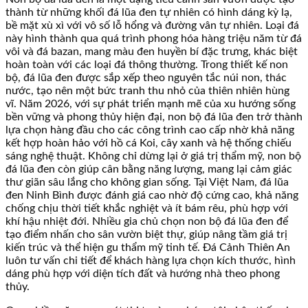
thành từ những khối đá lũa đen tự nhiên có hình dáng kỳ lạ,
bề mặt xù xì với vô số lỗ hổng và đường vân tự nhiên. Loại đá
này hình thành qua quá trình phong hóa hàng triệu năm từ đá
vôi và đá bazan, mang màu đen huyền bí đặc trưng, khác biệt
hoàn toàn với các loại đá thông thường. Trong thiết kế non
bộ, đá lũa đen được sắp xếp theo nguyên tắc núi non, thác
nước, tạo nên một bức tranh thu nhỏ của thiên nhiên hùng
vĩ. Năm 2026, với sự phát triển mạnh mẽ của xu hướng sống
bền vững và phong thủy hiện đại, non bộ đá lũa đen trở thành
lựa chọn hàng đầu cho các công trình cao cấp nhờ khả năng
kết hợp hoàn hảo với hồ cá Koi, cây xanh và hệ thống chiếu
sáng nghệ thuật. Không chỉ dừng lại ở giá trị thẩm mỹ, non bộ
đá lũa đen còn giúp cân bằng năng lượng, mang lại cảm giác
thư giãn sâu lắng cho không gian sống. Tại Việt Nam, đá lũa
đen Ninh Bình được đánh giá cao nhờ độ cứng cao, khả năng
chống chịu thời tiết khắc nghiệt và ít bám rêu, phù hợp với
khí hậu nhiệt đới. Nhiều gia chủ chọn non bộ đá lũa đen để
tạo điểm nhấn cho sân vườn biệt thự, giúp nâng tầm giá trị
kiến trúc và thể hiện gu thẩm mỹ tinh tế. Đá Cảnh Thiên An
luôn tư vấn chi tiết để khách hàng lựa chọn kích thước, hình
dáng phù hợp với diện tích đất và hướng nhà theo phong
thủy.