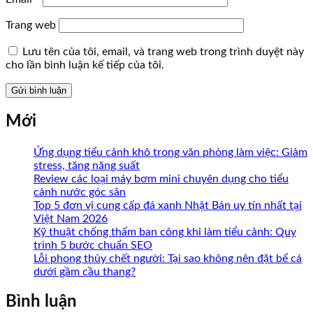
Trang web
Lưu tên của tôi, email, và trang web trong trình duyệt này
cho lần bình luận kế tiếp của tôi.
Mới
Ứng dụng tiểu cảnh khô trong văn phòng làm việc: Giảm
stress, tăng năng suất
Review các loại máy bơm mini chuyên dụng cho tiểu
cảnh nước góc sân
Top 5 đơn vị cung cấp đá xanh Nhật Bản uy tín nhất tại
Việt Nam 2026
Kỹ thuật chống thấm ban công khi làm tiểu cảnh: Quy
trình 5 bước chuẩn SEO
Lỗi phong thủy chết người: Tại sao không nên đặt bể cá
dưới gầm cầu thang?
Bình luận