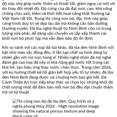
độ xốp nhẹ giúp nước thấm và thoát tốt, giảm nguy cơ nứt vỡ
do thay đổi nhiệt độ. Độ cứng của đá đạt mức cao, khả năng
chống chịu axit, kiềm và thời tiết mưa nắng thất thường tại
Việt Nam rất tốt. Trong thi công non bộ, đặc tính này giúp
công trình duy trì vẻ đẹp lâu dài mà không cần bảo dưỡng
thường xuyên. Đá lũa nghệ thuật từ Ninh Bình còn có trọng
lượng vừa phải, dễ dàng vận chuyển và sắp xếp thành các
khối non bộ phức tạp mà vẫn đảm bảo độ ổn định.
Khi so sánh với các loại đá lũa khác, đá lũa đen Ninh Bình nổi
bật nhờ màu sắc đồng đều, ít lẫn tạp chất và hình dáng tự
nhiên gần với núi non hùng vĩ. Nhiều nghệ nhân đá mỹ nghệ
đánh giá cao loại đá này vì khả năng giữ nước tốt trong các
khe hở, tạo hiệu ứng thác nước chân thực. Trong năm 2026,
với xu hướng thiết kế tối giản kết hợp yếu tố tự nhiên, đá lũa
đen Ninh Bình đang được ưa chuộng hơn bao giờ hết. Đá
Cảnh Thiên An trực tiếp khai thác và chọn lọc những khối đá
chất lượng nhất để đảm bảo mỗi non bộ đều đạt chuẩn thẩm
mỹ và kỹ thuật.