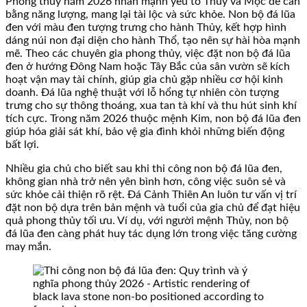
Phong thủy năm 2026 nhấn mạnh yếu tố Thủy và Mộc để cân
bằng năng lượng, mang lại tài lộc và sức khỏe. Non bộ đá lũa
đen với màu đen tượng trưng cho hành Thủy, kết hợp hình
dáng núi non đại diện cho hành Thổ, tạo nên sự hài hòa mạnh
mẽ. Theo các chuyên gia phong thủy, việc đặt non bộ đá lũa
đen ở hướng Đông Nam hoặc Tây Bắc của sân vườn sẽ kích
hoạt vận may tài chính, giúp gia chủ gặp nhiều cơ hội kinh
doanh. Đá lũa nghệ thuật với lỗ hổng tự nhiên còn tượng
trưng cho sự thông thoáng, xua tan tà khí và thu hút sinh khí
tích cực. Trong năm 2026 thuộc mệnh Kim, non bộ đá lũa đen
giúp hóa giải sát khí, bảo vệ gia đình khỏi những biến động
bất lợi.
Nhiều gia chủ cho biết sau khi thi công non bộ đá lũa đen,
không gian nhà trở nên yên bình hơn, công việc suôn sẻ và
sức khỏe cải thiện rõ rệt. Đá Cảnh Thiên An luôn tư vấn vị trí
đặt non bộ dựa trên bản mệnh và tuổi của gia chủ để đạt hiệu
quả phong thủy tối ưu. Ví dụ, với người mệnh Thủy, non bộ
đá lũa đen càng phát huy tác dụng lớn trong việc tăng cường
may mắn.