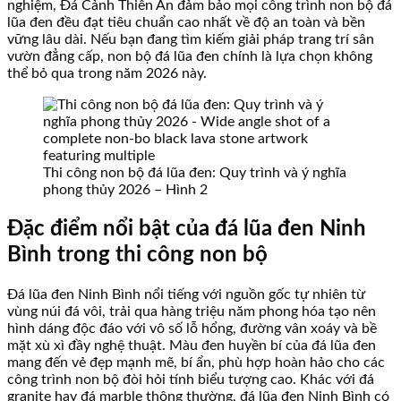
nghiệm, Đá Cảnh Thiên An đảm bảo mọi công trình non bộ đá
lũa đen đều đạt tiêu chuẩn cao nhất về độ an toàn và bền
vững lâu dài. Nếu bạn đang tìm kiếm giải pháp trang trí sân
vườn đẳng cấp, non bộ đá lũa đen chính là lựa chọn không
thể bỏ qua trong năm 2026 này.
Thi công non bộ đá lũa đen: Quy trình và ý nghĩa
phong thủy 2026 – Hình 2
Đặc điểm nổi bật của đá lũa đen Ninh
Bình trong thi công non bộ
Đá lũa đen Ninh Bình nổi tiếng với nguồn gốc tự nhiên từ
vùng núi đá vôi, trải qua hàng triệu năm phong hóa tạo nên
hình dáng độc đáo với vô số lỗ hổng, đường vân xoáy và bề
mặt xù xì đầy nghệ thuật. Màu đen huyền bí của đá lũa đen
mang đến vẻ đẹp mạnh mẽ, bí ẩn, phù hợp hoàn hảo cho các
công trình non bộ đòi hỏi tính biểu tượng cao. Khác với đá
granite hay đá marble thông thường, đá lũa đen Ninh Bình có