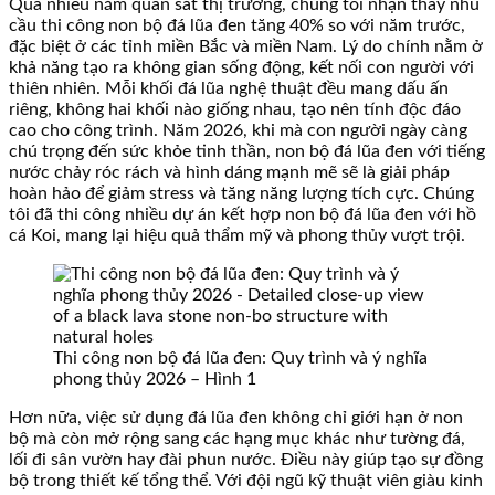
Qua nhiều năm quan sát thị trường, chúng tôi nhận thấy nhu
cầu thi công non bộ đá lũa đen tăng 40% so với năm trước,
đặc biệt ở các tỉnh miền Bắc và miền Nam. Lý do chính nằm ở
khả năng tạo ra không gian sống động, kết nối con người với
thiên nhiên. Mỗi khối đá lũa nghệ thuật đều mang dấu ấn
riêng, không hai khối nào giống nhau, tạo nên tính độc đáo
cao cho công trình. Năm 2026, khi mà con người ngày càng
chú trọng đến sức khỏe tinh thần, non bộ đá lũa đen với tiếng
nước chảy róc rách và hình dáng mạnh mẽ sẽ là giải pháp
hoàn hảo để giảm stress và tăng năng lượng tích cực. Chúng
tôi đã thi công nhiều dự án kết hợp non bộ đá lũa đen với hồ
cá Koi, mang lại hiệu quả thẩm mỹ và phong thủy vượt trội.
Thi công non bộ đá lũa đen: Quy trình và ý nghĩa
phong thủy 2026 – Hình 1
Hơn nữa, việc sử dụng đá lũa đen không chỉ giới hạn ở non
bộ mà còn mở rộng sang các hạng mục khác như tường đá,
lối đi sân vườn hay đài phun nước. Điều này giúp tạo sự đồng
bộ trong thiết kế tổng thể. Với đội ngũ kỹ thuật viên giàu kinh