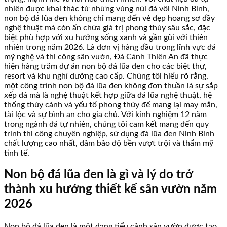
nhiên được khai thác từ những vùng núi đá vôi Ninh Bình,
non bộ đá lũa đen không chỉ mang đến vẻ đẹp hoang sơ đầy
nghệ thuật mà còn ẩn chứa giá trị phong thủy sâu sắc, đặc
biệt phù hợp với xu hướng sống xanh và gần gũi với thiên
nhiên trong năm 2026. Là đơn vị hàng đầu trong lĩnh vực đá
mỹ nghệ và thi công sân vườn, Đá Cảnh Thiên An đã thực
hiện hàng trăm dự án non bộ đá lũa đen cho các biệt thự,
resort và khu nghỉ dưỡng cao cấp. Chúng tôi hiểu rõ rằng,
một công trình non bộ đá lũa đen không đơn thuần là sự sắp
xếp đá mà là nghệ thuật kết hợp giữa đá lũa nghệ thuật, hệ
thống thủy cảnh và yếu tố phong thủy để mang lại may mắn,
tài lộc và sự bình an cho gia chủ. Với kinh nghiệm 12 năm
trong ngành đá tự nhiên, chúng tôi cam kết mang đến quy
trình thi công chuyên nghiệp, sử dụng đá lũa đen Ninh Bình
chất lượng cao nhất, đảm bảo độ bền vượt trội và thẩm mỹ
tinh tế.
Non bộ đá lũa đen là gì và lý do trở
thành xu hướng thiết kế sân vườn năm
2026
Non bộ đá lũa đen là một dạng tiểu cảnh sân vườn được tạo