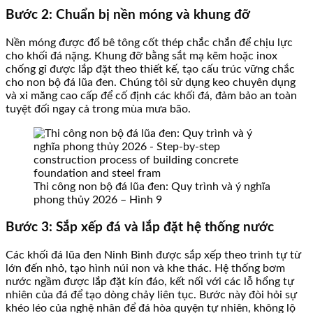
Bước 2: Chuẩn bị nền móng và khung đỡ
Nền móng được đổ bê tông cốt thép chắc chắn để chịu lực
cho khối đá nặng. Khung đỡ bằng sắt mạ kẽm hoặc inox
chống gỉ được lắp đặt theo thiết kế, tạo cấu trúc vững chắc
cho non bộ đá lũa đen. Chúng tôi sử dụng keo chuyên dụng
và xi măng cao cấp để cố định các khối đá, đảm bảo an toàn
tuyệt đối ngay cả trong mùa mưa bão.
Thi công non bộ đá lũa đen: Quy trình và ý nghĩa
phong thủy 2026 – Hình 9
Bước 3: Sắp xếp đá và lắp đặt hệ thống nước
Các khối đá lũa đen Ninh Bình được sắp xếp theo trình tự từ
lớn đến nhỏ, tạo hình núi non và khe thác. Hệ thống bơm
nước ngầm được lắp đặt kín đáo, kết nối với các lỗ hổng tự
nhiên của đá để tạo dòng chảy liên tục. Bước này đòi hỏi sự
khéo léo của nghệ nhân để đá hòa quyện tự nhiên, không lộ