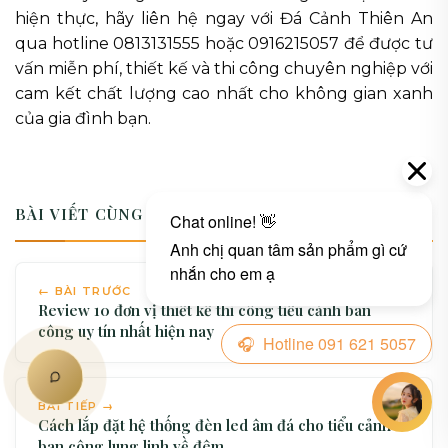
hiện thực, hãy liên hệ ngay với Đá Cảnh Thiên An
qua hotline 0813131555 hoặc 0916215057 để được tư
vấn miễn phí, thiết kế và thi công chuyên nghiệp với
cam kết chất lượng cao nhất cho không gian xanh
của gia đình bạn.
BÀI VIẾT CÙNG CHUYÊN MỤC
← BÀI TRƯỚC
Review 10 đơn vị thiết kế thi công tiểu cảnh ban
công uy tín nhất hiện nay
BÀI TIẾP →
Cách lắp đặt hệ thống đèn led âm đá cho tiểu cảnh
ban công lung linh về đêm