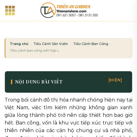
Bỏ
qua
nội
dung
Trang chủ
Tiểu Cảnh Sân Vườn
Tiểu Cảnh Ban Công
Tiểu cảnh ban công kết hợp vườn tường đứng: Xu hướng xanh hóa không gi
[HIỆN]
NỘI DUNG BÀI VIẾT
Trong bối cảnh đô thị hóa nhanh chóng hiện nay tại
Việt Nam, việc tìm kiếm những không gian xanh
giữa lòng thành phố trở nên cấp thiết hơn bao giờ
hết. Ban công, vốn là khu vực tiếp xúc trực tiếp với
thiên nhiên của các căn hộ chung cư và nhà phố,