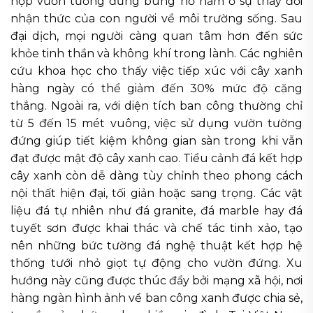
hợp vườn tường đứng bùng nổ nằm ở sự thay đổi
nhận thức của con người về môi trường sống. Sau
đại dịch, mọi người càng quan tâm hơn đến sức
khỏe tinh thần và không khí trong lành. Các nghiên
cứu khoa học cho thấy việc tiếp xúc với cây xanh
hàng ngày có thể giảm đến 30% mức độ căng
thẳng. Ngoài ra, với diện tích ban công thường chỉ
từ 5 đến 15 mét vuông, việc sử dụng vườn tường
đứng giúp tiết kiệm không gian sàn trong khi vẫn
đạt được mật độ cây xanh cao. Tiểu cảnh đá kết hợp
cây xanh còn dễ dàng tùy chỉnh theo phong cách
nội thất hiện đại, tối giản hoặc sang trọng. Các vật
liệu đá tự nhiên như đá granite, đá marble hay đá
tuyết sơn được khai thác và chế tác tinh xảo, tạo
nên những bức tường đá nghệ thuật kết hợp hệ
thống tưới nhỏ giọt tự động cho vườn đứng. Xu
hướng này cũng được thúc đẩy bởi mạng xã hội, nơi
hàng ngàn hình ảnh về ban công xanh được chia sẻ,